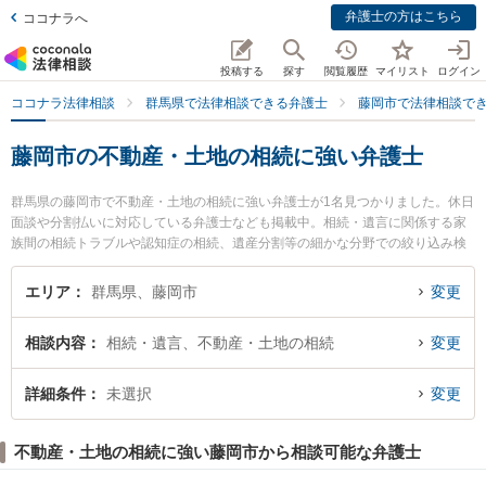
弁護士の方はこちら
ココナラへ
投稿する
探す
閲覧履歴
マイリスト
ログイン
ココナラ法律相談
群馬県で法律相談できる弁護士
藤岡市で法律相談で
藤岡市の不動産・土地の相続に強い弁護士
群馬県の藤岡市で不動産・土地の相続に強い弁護士が1名見つかりました。休日
面談や分割払いに対応している弁護士なども掲載中。相続・遺言に関係する家
族間の相続トラブルや認知症の相続、遺産分割等の細かな分野での絞り込み検
索もでき便利です。特に小林法律事務所の小林 智昭弁護士のプロフィール情報
や弁護士費用、強みなどが注目されています。『藤岡市で土日や夜間に発生し
エリア
群馬県、藤岡市
変更
た不動産・土地の相続のトラブルを今すぐに弁護士に相談したい』『不動産・
土地の相続のトラブル解決の実績豊富な近くの弁護士を検索したい』『初回相
相談内容
相続・遺言、不動産・土地の相続
変更
談無料で不動産・土地の相続を法律相談できる藤岡市内の弁護士に相談予約し
たい』などでお困りの相談者さんにおすすめです。
詳細条件
未選択
変更
不動産・土地の相続に強い藤岡市から相談可能な弁護士