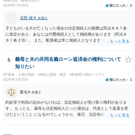
と拒否することはできます。理由を説明する必要はありません。
#相続登記（義務化対応）
2026年7月16日
役にたった
2
吉田 雄大
弁護士
子どもがいる方が亡くなった場合の法定相続人の範囲は民法８８７条
に規定があり、あなたは代襲相続人として相続権があります（民法８
８７条２項）。 また、配偶者は常に相続人となります（民法８９０
条）。 「祖父の子供３人」の方の配偶者がご健在であれば、その方に
も相続権があります。つまり、孫５人に加えて「おじ又はおば」にも
相続権がある可能性があります。
6
義母と夫の共同名義ローン返済金の権利について
知りたい
#不動産・土地の相続
#相続人調査・確定
#家族間の相続トラブル
2026年7月25日
役にたった
1
匿名A
弁護士
約款等で特段の定めがなければ、法定相続人が受け取り権利がありま
す。 もっとも、義母も法定相続人だった場合は、代表として返還を受
けたということ になるのでしょうから、後日、法定相続分に基づいて
精算を求めることは可能と思います。