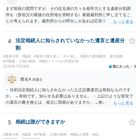
まず前段の質問ですが、その従兄弟の方々を相手方とする遺産分割調
停を（曾祖父の最後の住所地を管轄する）家庭裁判所に申し立てるこ
とが考えられます。裁判所からの呼出しがあれば応答する可能性がま
だあるのではないでしょうか。 後段の質問については、相続放棄は可
能と思われます。時間が思った以上にないので必要書類をてきぱきと
揃える必要があります。その点是非御注意ください。
4
法定相続人に知らされていなかった遺言と遺産分
割
#遺産分割
#協議
#遺言の書き直し・やり直し
#遺言の真偽鑑定・遺言無効
#不動産・土地の相続
#相続トラブルの代理交渉
2026年7月18日
役にたった
3
匿名A
弁護士
・当初法定相続人に知らされなかった公正証書遺言は有効なものです
か。 →有効です。知らせる必要はありません。 ・上記のような状況で
の遺言の書き換えは、叔父に瑕疵がありますか。→無いです。 ・分割
する場合の比率は、現状で、客観的に見てどの程度が妥当と考えられ
ますか。 →本人が自由に決められますので、どこが妥当とは言えない
です。客観的な基準もありません。 ・できれば穏やかに、分割を拒否
5
相続は誰ができますか
することはできますか。 →分割を拒否するということは、遺産はいら
ないということでしょうか。遺言で、受取を指定されててもいらない
#遺産分割
#協議
#不動産・土地の相続
#相続人調査・確定