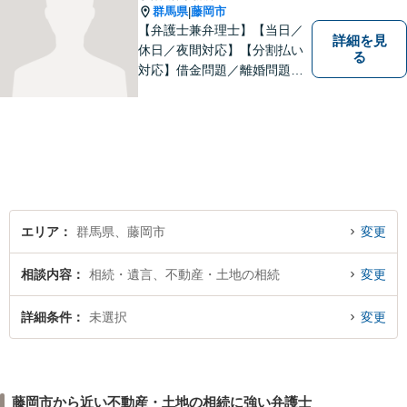
群馬県
藤岡市
|
【弁護士兼弁理士】【当日／
詳細を見
休日／夜間対応】【分割払い
る
対応】借金問題／離婚問題／
相続問題／企業法務など弁護
士業務も、特許／商標登録／
意匠登録など弁理士業務も、
幅広く対応。地域に根ざした
法律事務所／特許事務所を目
指しています。お気軽にご相
談ください。
エリア
群馬県、藤岡市
変更
相談内容
相続・遺言、不動産・土地の相続
変更
詳細条件
未選択
変更
藤岡市から近い不動産・土地の相続に強い弁護士