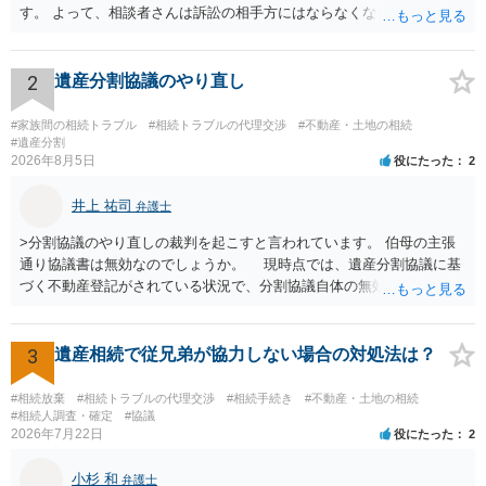
す。 よって、相談者さんは訴訟の相手方にはならなくなるので（明け
渡し請求の対象ではなくなるので）請求棄却となります。 相続放棄受
理証明を家庭裁判所で取得し、コピーを答弁書に添えて裁判所に提出
してください。 質問２について 請求棄却を求める答弁書を提出すれ
2
遺産分割協議のやり直し
ば、第１回期日は出席する必要がありません。その日は差支え（用事
があり出席できない）との記載で十分です。 質問３について 弁護士で
#家族間の相続トラブル
#相続トラブルの代理交渉
#不動産・土地の相続
はないので、ｍｉｎｔｓでの提出の必要は無いと思います。郵送（期
#遺産分割
2026年8月5日
役にたった
2
限までに届けばよい）で十分です。 詳細は、書面記載の裁判所書記官
にお問い合わせください。 以上、ご参考まで。
井上 祐司
弁護士
>分割協議のやり直しの裁判を起こすと言われています。 伯母の主張
通り協議書は無効なのでしょうか。 現時点では、遺産分割協議に基
づく不動産登記がされている状況で、分割協議自体の無効を裁判所が
認めたわけではないので、分割協議の効力に影響はありません。 先
方の訴訟の主張及び立証次第ですが、 ・御祖母様の認知能力に関する
医師の意見書、筆跡鑑定 が提出されればその効力が否定される可能性
3
遺産相続で従兄弟が協力しない場合の対処法は？
はありますが、 ・伯母様自身が分割協議に加わっていること ・御祖母
様の意に反する遺産分割協議を行う実益が誰にあったかの立証が困難
#相続放棄
#相続トラブルの代理交渉
#相続手続き
#不動産・土地の相続
であること からすると、実際に遺産分割協議の効力が否定される可能
#相続人調査・確定
#協議
2026年7月22日
役にたった
2
性はそれほど高くない（立証のハードルは非常に高い）ということが
言えると思います。
小杉 和
弁護士