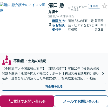
溝口 懸
東京都
インタビュー
を見る
弁護士
溝口けん法律事務所
営業時
藤岡市
か
面談方法(対面・電
らも相談
話・ビデオなど)は
間：本日
受付中
応相談
定休日
不動産・土地の相続
【全国対応／全国出張に対応】【電話相談可】実績10年で多数の相続
問題を解決！段階を問わず幅広くサポート【初回30分面談無料】使い
込み・遺留分など泥沼化した事案に強い。相続放棄も対応。不動産相
続は次世代を見据えたご提案。生前対策もお任せを
料金表を見る
電話でお問い合わせ
メールでお問い合わせ