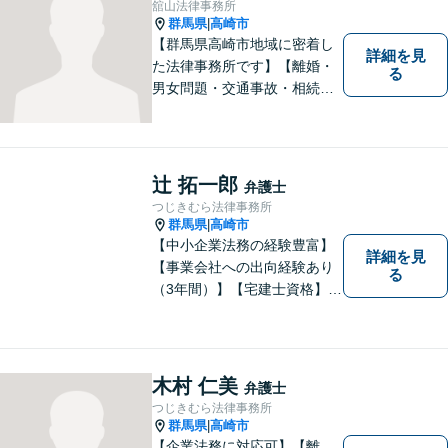
舘山法律事務所
まずに、お気軽にお問い合わ
群馬県
高崎市
|
せください。
【群馬県高崎市地域に密着し
詳細を見
た法律事務所です】【離婚・
る
男女問題・交通事故・相続問
題・借金・債務整理など】
【駐車場２台無料】深刻な悩
みを抱えていらっしゃる皆様
に、何とか笑顔を取り戻して
辻 拓一郎
弁護士
いただきたいというのをモッ
つじきむら法律事務所
トーにしております。
群馬県
高崎市
|
【中小企業法務の経験豊富】
詳細を見
【事業会社への出向経験あり
る
（3年間）】【宅建士資格】信
頼・丁寧・研鑽
木村 仁美
弁護士
つじきむら法律事務所
群馬県
高崎市
|
【企業法務に対応可】【離