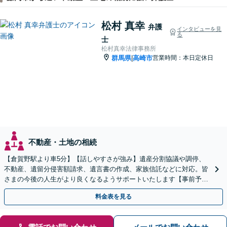
松村 真幸
弁護
インタビューを見
る
士
松村真幸法律事務所
群馬県
高崎市
営業時間：本日定休日
|
不動産・土地の相続
【倉賀野駅より車5分】【話しやすさが強み】遺産分割協議や調停、
不動産、遺留分侵害額請求、遺言書の作成、家族信託などに対応。皆
さまの今後の人生がより良くなるようサポートいたします【事前予約
で時間外面談可】【ビデオ面談可】【初回面談無料】
料金表を見る