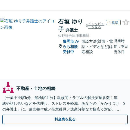
石垣 ゆり
千葉県
インタビュ
ーを見る
子
弁護士
佐野総合法律事務所
営業時
藤岡市
か
面談方法(対面・電
らも相談
話・ビデオなど)は
間：本日
受付中
応相談
定休日
不動産・土地の相続
【千葉中央駅5分、船橋駅１分】親族間トラブルの解決実績多数！連
絡や話し合いなどを代理し、ストレスを軽減。あなたの「かかりつけ
の弁護士」に。遺言書作成／任意後見／遺産分割など幅広く対応。お
気軽にご相談ください！【初回来所相談30分無料】
料金表を見る