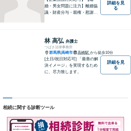
詳細を見
婚・男女問題に注力】離婚協
る
議・財産分与・親権・慰謝料
請求ならお任せください。女
性ならではの視点から皆様の
お気持ちに寄り添い、納得の
いく解決を目指します。まず
林 高弘
弁護士
はお気軽にご相談を！【駐車
つばさ法律事務所
場完備】
群馬県
高崎市
高崎駅
から徒歩10分
|
[土日/祝日対応可] 「最善の解
詳細を見
決イメージ」を実現するため
る
に、尽力致します。
相続に関する診断ツール