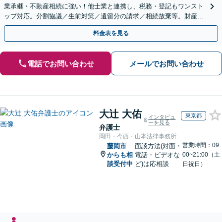
業承継・不動産相続に強い！他士業と連携し、税務・登記もワンスト
ップ対応。分割協議／生前対策／遺留分の請求／相続放棄等。財産の
徹底調査と粘り強い交渉により、最善の解決へ。
料金表を見る
電話でお問い合わせ
メールでお問い合わせ
大辻 大佑
東京都
インタビュ
ーを見る
弁護士
岡田・今西・山本法律事務所
営業時間：09:
藤岡市
面談方法(対面・
からも相
電話・ビデオな
00~21:00（土
談受付中
ど)は応相談
日祝日）