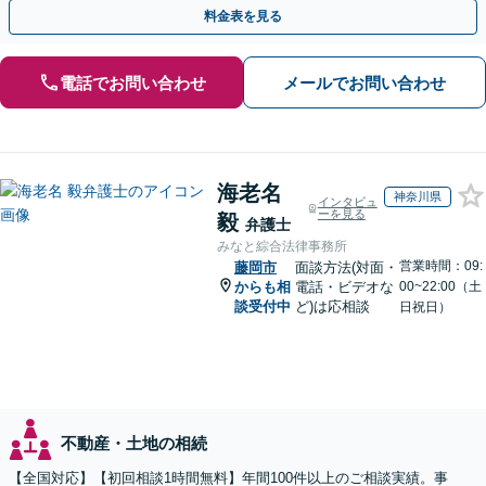
指します【WEB面談可】
料金表を見る
電話でお問い合わせ
メールでお問い合わせ
海老名
神奈川県
インタビュ
ーを見る
毅
弁護士
みなと綜合法律事務所
営業時間：09:
藤岡市
面談方法(対面・
からも相
電話・ビデオな
00~22:00（土
談受付中
ど)は応相談
日祝日）
不動産・土地の相続
【全国対応】【初回相談1時間無料】年間100件以上のご相談実績。事