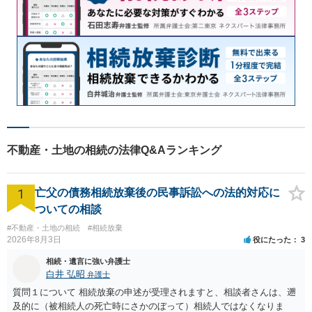
不動産・土地の相続の法律Q&Aランキング
1
亡父の債務相続放棄後の民事訴訟への法的対応に
ついての相談
#不動産・土地の相続
#相続放棄
2026年8月3日
役にたった
3
相続・遺言に強い弁護士
白井 弘昭
弁護士
質問１について 相続放棄の申述が受理されますと、相談者さんは、遡
及的に（被相続人の死亡時にさかのぼって）相続人ではなくなりま