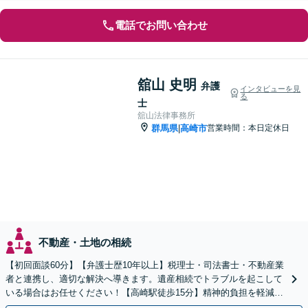
電話でお問い合わせ
舘山 史明
弁護
インタビューを見
る
士
舘山法律事務所
群馬県
高崎市
営業時間：本日定休日
|
不動産・土地の相続
【初回面談60分】【弁護士歴10年以上】税理士・司法書士・不動産業
者と連携し、適切な解決へ導きます。遺産相続でトラブルを起こして
いる場合はお任せください！【高崎駅徒歩15分】精神的負担を軽減す
るためにも早めのご相談を。