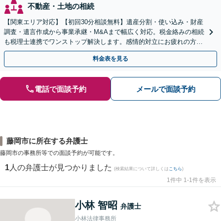
不動産・土地の相続
【関東エリア対応】【初回30分相談無料】遺産分割・使い込み・財産
調査・遺言作成から事業承継・M&Aまで幅広く対応。税金絡みの相続
も税理士連携でワンストップ解決します。感情的対立にお疲れの方や
紛争予防をご検討の方も、お気軽にご相談ください。
料金表を見る
電話で面談予約
メールで面談予約
藤岡市に所在する弁護士
藤岡市の事務所等での面談予約が可能です。
1
人の弁護士が見つかりました
(検索結果について詳しくは
こちら
)
1件中 1-1件を表示
小林 智昭
弁護士
小林法律事務所