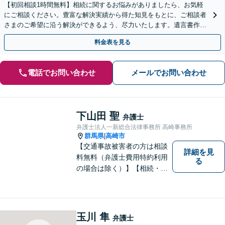
【初回相談1時間無料】相続に関するお悩みがありましたら、お気軽
にご相談ください。豊富な解決実績から得た知見をもとに、ご相談者
さまのご希望に沿う解決ができるよう、尽力いたします。遺言書作
成、相続放棄などにも対応いたします。【夜間・休日対応可】
料金表を見る
電話でお問い合わせ
メールでお問い合わせ
下山田 聖
弁護士
弁護士法人一新総合法律事務所 高崎事務所
群馬県
高崎市
|
【交通事故被害者の方は相談
詳細を見
料無料（弁護士費用特約利用
る
の場合は除く）】【相続・債
務整理・不貞慰謝料請求・労
災は相談料初回無料】＼20名
以上の弁護士が所属／チーム
で連携し、問題解決に向けて
玉川 隼
弁護士
取り組みます。おひとりで悩