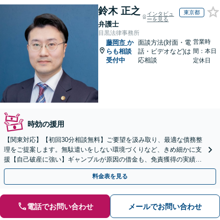
鈴木 正之
東京都
インタビュ
ーを見る
弁護士
目黒法律事務所
営業時
藤岡市
か
面談方法(対面・電
らも相談
話・ビデオなど)は
間：本日
受付中
応相談
定休日
時効の援用
【関東対応】【初回30分相談無料】ご要望を汲み取り、最適な債務整
理をご提案します。無駄遣いをしない環境づくりなど、きめ細かに支
援【自己破産に強い】ギャンブルが原因の借金も、免責獲得の実績あ
り【夜間・休日対応】
料金表を見る
電話でお問い合わせ
メールでお問い合わせ