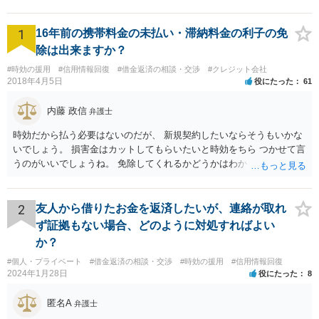
1
16年前の携帯料金の未払い・滞納料金の利子の免
除は出来ますか？
#時効の援用
#信用情報回復
#借金返済の相談・交渉
#クレジット会社
2018年4月5日
役にたった
61
内藤 政信
弁護士
時効だから払う必要はないのだが、 新規契約したいならそうもいかな
いでしょう。 損害金はカットしてもらいたいと時効をちら つかせて言
うのがいいでしょうね。 免除してくれるかどうかはわかりませんが。
2
友人から借りたお金を返済したいが、連絡が取れ
ず証拠もない場合、どのように対処すればよい
か？
#個人・プライベート
#借金返済の相談・交渉
#時効の援用
#信用情報回復
2024年1月28日
役にたった
8
匿名A
弁護士