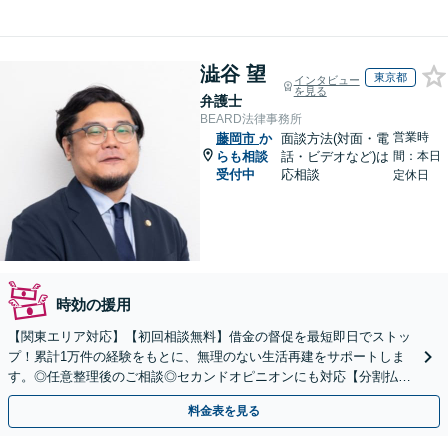
澁谷 望
東京都
インタビュー
を見る
弁護士
BEARD法律事務所
営業時
藤岡市
か
面談方法(対面・電
らも相談
話・ビデオなど)は
間：本日
受付中
応相談
定休日
時効の援用
【関東エリア対応】【初回相談無料】借金の督促を最短即日でストッ
プ！累計1万件の経験をもとに、無理のない生活再建をサポートしま
す。◎任意整理後のご相談◎セカンドオピニオンにも対応【分割払い
可】【完全個室】
料金表を見る