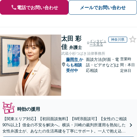
電話でお問い合わせ
メールでお問い合わせ
太田 彩
神奈川県
インタビュ
ーを見る
佳
弁護士
武蔵小杉つばき法律事務所
営業時
藤岡市
か
面談方法(対面・電
らも相談
話・ビデオなど)は
間：本日
受付中
応相談
定休日
時効の援用
【関東エリア対応】【初回面談無料】【WEB面談可】【女性のご相談
90%以上】借金の不安を解決へ。横浜・川崎の裁判所運用を熟知した
女性弁護士が、あなたの生活再建を丁寧にサポート。一人で抱え込ま