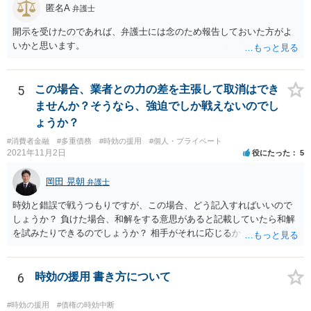
匿名A
弁護士
開示を受けたのであれば、弁護士には念のため報告しておいた方がよ
いかと思います。
5
この場合、業者との力の差を主張して取消はでき
ませんか？そうなら、強迫でしか戦えないのでし
ょうか？
#消費者金融
#多重債務
#時効の援用
#個人・プライベート
2021年11月2日
役にたった
5
岡田 晃朝
弁護士
時効と錯誤で戦うつもりですが、この場合、どう記入すればいいので
しょうか？ 負けた場合、和解をする意思があると記載していたら和解
を試みたりできるのでしょうか？ 相手がそれに応じるかという問題は
ありますが、可能です。 その旨を記載して出しましょう。 （時効と錯
誤だけをあらそい、形成がまずくなってから和解の話も出来ますが、
そのタイミングなどご本人のみでの訴訟では測りにくいのではないで
6
時効の援用 書き方について
しょうか。それならば書いておくほうが安心です）
#時効の援用
#債権の時効中断