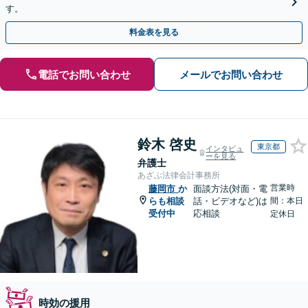
す。
料金表を見る
電話でお問い合わせ
メールでお問い合わせ
鈴木 啓史
東京都
インタビュ
ーを見る
弁護士
あざぶ法律会計事務所
営業時
藤岡市
か
面談方法(対面・電
らも相談
話・ビデオなど)は
間：本日
受付中
応相談
定休日
時効の援用