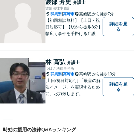
渡部 芳史
弁護士
はお気軽にご相談を！【駐車
渡部法律事務所
場完備】
群馬県
高崎市
高崎駅
から徒歩7分
|
【初回相談無料】【土日・祝
詳細を見
日対応可】【駅から徒歩8分】
る
幅広く事件を手掛ける弁護士
が無料相談！あなたをフルサ
ポートします！
林 高弘
弁護士
つばさ法律事務所
群馬県
高崎市
高崎駅
から徒歩10分
|
[土日/祝日対応可] 「最善の解
詳細を見
決イメージ」を実現するため
る
に、尽力致します。
時効の援用の法律Q&Aランキング