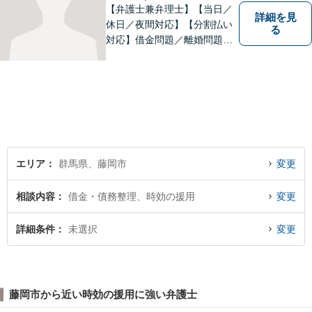
【弁護士兼弁理士】【当日／
詳細を見
休日／夜間対応】【分割払い
る
対応】借金問題／離婚問題／
相続問題／企業法務など弁護
士業務も、特許／商標登録／
意匠登録など弁理士業務も、
幅広く対応。地域に根ざした
法律事務所／特許事務所を目
指しています。お気軽にご相
談ください。
エリア
群馬県、藤岡市
変更
相談内容
借金・債務整理、時効の援用
変更
詳細条件
未選択
変更
藤岡市から近い時効の援用に強い弁護士