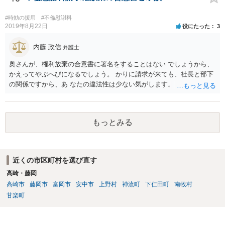
#時効の援用
#不倫慰謝料
2019年8月22日
役にたった
3
内藤 政信
弁護士
奥さんが、権利放棄の合意書に署名をすることはない でしょうから、
かえってやぶへびになるでしょう。 かりに請求が来ても、社長と部下
の関係ですから、あ なたの違法性は少ない気がします。 また、社長も
当事者として巻き込まれるので、あなたに 請求が来る可能性は、かな
り少ないと思いますね。 放置がいいと思いますよ。
もっとみる
近くの市区町村を選び直す
高崎・藤岡
高崎市
藤岡市
富岡市
安中市
上野村
神流町
下仁田町
南牧村
甘楽町