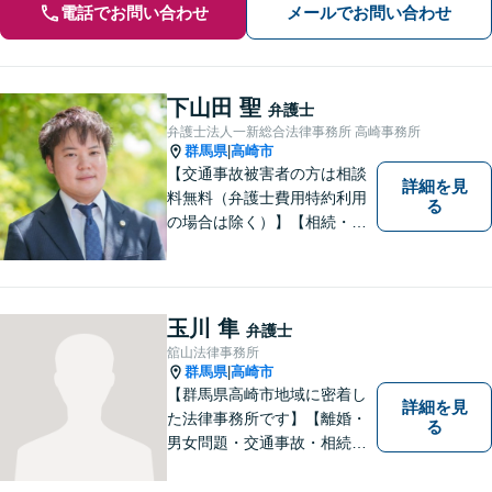
電話でお問い合わせ
メールでお問い合わせ
下山田 聖
弁護士
弁護士法人一新総合法律事務所 高崎事務所
群馬県
高崎市
|
【交通事故被害者の方は相談
詳細を見
料無料（弁護士費用特約利用
る
の場合は除く）】【相続・債
務整理・不貞慰謝料請求・労
災は相談料初回無料】＼20名
以上の弁護士が所属／チーム
で連携し、問題解決に向けて
玉川 隼
弁護士
取り組みます。おひとりで悩
舘山法律事務所
まずに、お気軽にお問い合わ
群馬県
高崎市
|
せください。
【群馬県高崎市地域に密着し
詳細を見
た法律事務所です】【離婚・
る
男女問題・交通事故・相続問
題・借金・債務整理など】
【駐車場２台無料】深刻な悩