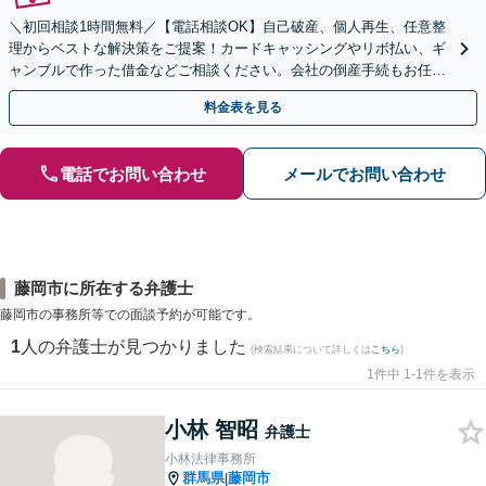
＼初回相談1時間無料／【電話相談OK】自己破産、個人再生、任意整
理からベストな解決策をご提案！カードキャッシングやリボ払い、ギ
ャンブルで作った借金などご相談ください。会社の倒産手続もお任せ
◎【休日・夜間相談可】【WEB面談対応】
料金表を見る
電話でお問い合わせ
メールでお問い合わせ
藤岡市に所在する弁護士
藤岡市の事務所等での面談予約が可能です。
1
人の弁護士が見つかりました
(検索結果について詳しくは
こちら
)
1件中 1-1件を表示
小林 智昭
弁護士
小林法律事務所
群馬県
藤岡市
|