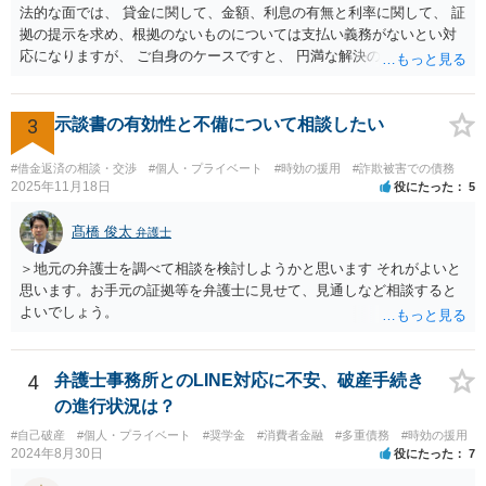
法的な面では、 貸金に関して、金額、利息の有無と利率に関して、 証
拠の提示を求め、根拠のないものについては支払い義務がないとい対
応になりますが、 ご自身のケースですと、 円満な解決のため、一定程
度譲歩することもありうるかと思います（譲歩すべきと言っているわ
けではありません）。 何某かの主張をされた場合、あらためて弁護士
に相談されるという形でよいかと思います。
3
示談書の有効性と不備について相談したい
#借金返済の相談・交渉
#個人・プライベート
#時効の援用
#詐欺被害での債務
2025年11月18日
役にたった
5
髙橋 俊太
弁護士
＞地元の弁護士を調べて相談を検討しようかと思います それがよいと
思います。お手元の証拠等を弁護士に見せて、見通しなど相談すると
よいでしょう。
4
弁護士事務所とのLINE対応に不安、破産手続き
の進行状況は？
#自己破産
#個人・プライベート
#奨学金
#消費者金融
#多重債務
#時効の援用
2024年8月30日
役にたった
7