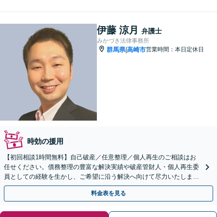
伊藤 涼月
弁護士
みかづき法律事務所
群馬県
高崎市
営業時間：本日定休日
|
時効の援用
【初回相談1時間無料】自己破産／任意整理／個人再生のご相談はお
任せください。債務整理の豊富な解決実績や破産管財人・個人再生委
員としての経験を生かし、ご希望に沿う解決へ向けて尽力いたしま
す。【夜間・休日対応可】
料金表を見る