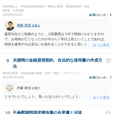
#連帯保証人
#内容証明作成送付
#時効の援用
#慰謝料請求・訴訟
#患者・入所者側
2020年6月2日
役にたった
2
理崎 智英
弁護士
森田先生がご指摘のように、入院費用は３年で時効にかかりますの
で、お母様が亡くなったのが今から７年以上前ということであれば、
時効を援用すれば支払いを免れることができると思います。 そのた
め、分割払いの交渉をするのではなく、弁護士に対して時効援用の内
容証明郵便を送るようにしてください。
9
夫婦間の金銭貸借契約、合法的な借用書の作成方
法
#時効の援用
#借金返済の相談・交渉
#個人・プライベート
2021年4月19日
役にたった
7
内藤 政信
弁護士
１％でいいでしょう。 取ったほうがいいでしょう。
10
不倫慰謝料請求権放棄の合意書と示談