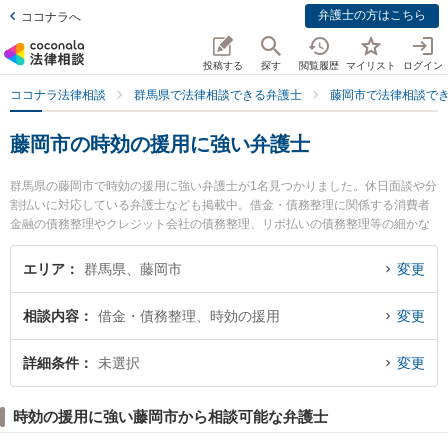
弁護士の方はこちら
ココナラへ
投稿する
探す
閲覧履歴
マイリスト
ログイン
ココナラ法律相談
群馬県で法律相談できる弁護士
藤岡市で法律相談で
藤岡市の時効の援用に強い弁護士
群馬県の藤岡市で時効の援用に強い弁護士が1名見つかりました。休日面談や分
割払いに対応している弁護士なども掲載中。借金・債務整理に関係する消費者
金融の債務整理やクレジット会社の債務整理、リボ払いの債務整理等の細かな
分野での絞り込み検索もでき便利です。特に小林法律事務所の小林 智昭弁護士
のプロフィール情報や弁護士費用、強みなどが注目されています。『藤岡市で
エリア
群馬県、藤岡市
変更
土日や夜間に発生した時効の援用のトラブルを今すぐに弁護士に相談したい』
『時効の援用のトラブル解決の実績豊富な近くの弁護士を検索したい』『初回
相談内容
借金・債務整理、時効の援用
変更
相談無料で時効の援用を法律相談できる藤岡市内の弁護士に相談予約したい』
などでお困りの相談者さんにおすすめです。
詳細条件
未選択
変更
時効の援用に強い藤岡市から相談可能な弁護士