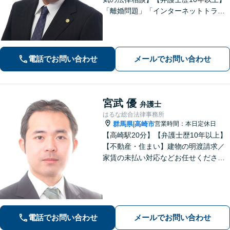
「離婚問題」「インターネットトラブ
ル」「交通事故」「相続」「企業法
務」はお任せください！冷静・緻密・
そして大胆に、オーダーメイドの弁護
を展開します【高崎駅徒歩15分】
電話でお問い合わせ
メールでお問い合わせ
宮武 優
弁護士
はるな総合法律事務所
群馬県
高崎市
営業時間：本日定休日
|
【高崎駅20分】【弁護士歴10年以上】
【不動産・住まい】建物の明渡請求／
家賃の未払い対応などお任せくださ
い。強制執行の経験も豊富です。【離
婚・男女問題】相談者さまのお気持ち
に寄り添ってサポートいたします。お
気軽にご相談ください。
電話でお問い合わせ
メールでお問い合わせ