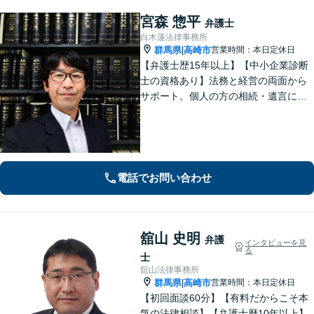
宮森 惣平
弁護士
白木蓮法律事務所
群馬県
高崎市
営業時間：本日定休日
|
【弁護士歴15年以上】【中小企業診断
士の資格あり】法務と経営の両面から
サポート。個人の方の相続・遺言にも
対応。【セカンドオピニオン対応可】
事業承継やPMI等への助言も可能で
す。法律的な視点だけでなく経営全体
を見渡し、実効性のあるアドバイスを
提供。
電話でお問い合わせ
舘山 史明
弁護
インタビューを見
る
士
舘山法律事務所
群馬県
高崎市
営業時間：本日定休日
|
【初回面談60分】【有料だからこそ本
気の法律相談】【弁護士歴10年以上】