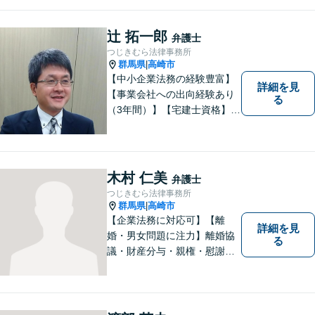
みを抱えていらっしゃる皆様
に、何とか笑顔を取り戻して
辻 拓一郎
弁護士
いただきたいというのをモッ
つじきむら法律事務所
トーにしております。
群馬県
高崎市
|
【中小企業法務の経験豊富】
詳細を見
【事業会社への出向経験あり
る
（3年間）】【宅建士資格】信
頼・丁寧・研鑽
木村 仁美
弁護士
つじきむら法律事務所
群馬県
高崎市
|
【企業法務に対応可】【離
詳細を見
婚・男女問題に注力】離婚協
る
議・財産分与・親権・慰謝料
請求ならお任せください。女
性ならではの視点から皆様の
お気持ちに寄り添い、納得の
いく解決を目指します。まず