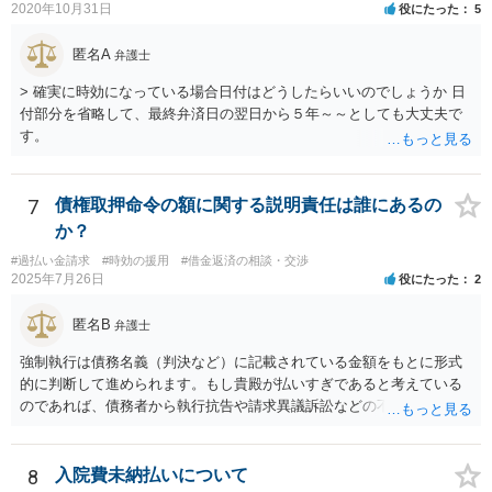
2020年10月31日
役にたった
5
匿名A
弁護士
> 確実に時効になっている場合日付はどうしたらいいのでしょうか 日
付部分を省略して、最終弁済日の翌日から５年～～としても大丈夫で
す。
7
債権取押命令の額に関する説明責任は誰にあるの
か？
#過払い金請求
#時効の援用
#借金返済の相談・交渉
2025年7月26日
役にたった
2
匿名B
弁護士
強制執行は債務名義（判決など）に記載されている金額をもとに形式
的に判断して進められます。もし貴殿が払いすぎであると考えている
のであれば、債務者から執行抗告や請求異議訴訟などの不服申立手段
を採るという制度の建て付けになっています。その意味では、債務者
側が動く必要があります。
8
入院費未納払いについて