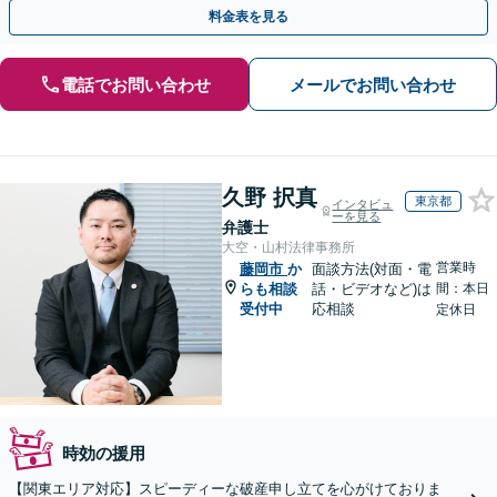
ず、新しい人生への一歩をここから踏み出しませんか。
料金表を見る
電話でお問い合わせ
メールでお問い合わせ
久野 択真
東京都
インタビュ
ーを見る
弁護士
大空・山村法律事務所
営業時
藤岡市
か
面談方法(対面・電
らも相談
話・ビデオなど)は
間：本日
受付中
応相談
定休日
時効の援用
【関東エリア対応】スピーディーな破産申し立てを心がけておりま