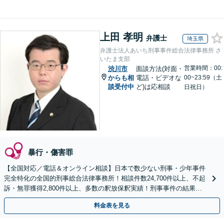
上田 孝明
弁護士
埼玉県
弁護士法人あいち刑事事件総合法律事務所 さ
いたま支部
営業時間：00:
渋川市
面談方法(対面・
からも相
電話・ビデオな
00~23:59（土
談受付中
ど)は応相談
日祝日）
暴行・傷害罪
【全国対応／電話＆オンライン相談】日本で数少ない刑事・少年事件
完全特化の全国的刑事総合法律事務所！相談件数24,700件以上、不起
訴・無罪獲得2,800件以上、多数の釈放保釈実績！刑事事件の結果は
弁護士の腕次第で変わります【初回相談無料】
料金表を見る