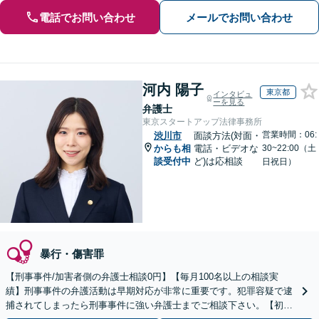
電話でお問い合わせ
メールでお問い合わせ
河内 陽子
東京都
インタビュ
ーを見る
弁護士
東京スタートアップ法律事務所
営業時間：06:
渋川市
面談方法(対面・
からも相
電話・ビデオな
30~22:00（土
談受付中
ど)は応相談
日祝日）
暴行・傷害罪
【刑事事件/加害者側の弁護士相談0円】【毎月100名以上の相談実
績】刑事事件の弁護活動は早期対応が非常に重要です。犯罪容疑で逮
捕されてしまったら刑事事件に強い弁護士までご相談下さい。【初回