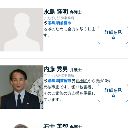
た、事案に応じて、司法書
士、税理士等他の専門職と連
永島 隆明
弁護士
携し、最善の方法で解決する
まえばし法律事務所
ことを目指します。
群馬県
前橋市
|
地域のために全力を尽くしま
詳細を見
す。
る
内藤 秀男
弁護士
ブリッジ法律事務所
群馬県
前橋市
前橋駅
から徒歩10分
|
元検事正です。犯罪被害者、
詳細を見
そのご家族の方支援を重視し
る
ています。
石井 英智
弁護士