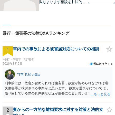
悩むよりまず相談を】法的ト
ラブルを抱えたあなたに寄り
添い、適格な法的サービスを
提供して、最大限の利益確保
のお手伝いをします。
暴行・傷害罪の法律Q&Aランキング
1
車内での事故による被害届対応についての相談
#暴行・傷害罪
#加害者
2026年8月5日
役にたった
6
竹本 真紀
弁護士
刑事的には，故意が認められれば傷害罪，故意が認められなければ過
失傷害罪が検討される事案かと思います。 故意か過失かについては，
振り回している際の具体的な状況が重要になると思います。 民事的に
は，不法行為に基づく損害賠償請求の対象となり，こちらは故意でも
過失でも該当するでしょう。 因果関係（刑事も民事も影響あり）とし
ては，数週間経過している点も問題になるかもしれません。 因果関係
2
妻からの一方的な離婚要求に対する対策と法的支
がなくなれば，評価の仕方が大きく変わります。 いずれにしまして