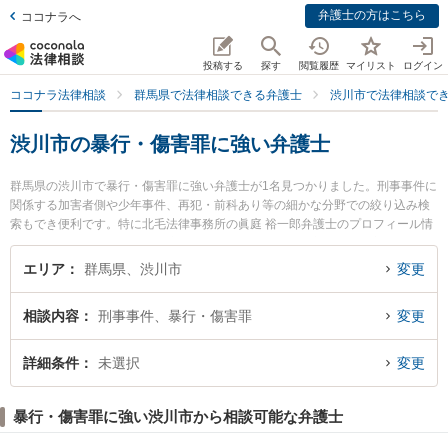
弁護士の方はこちら
ココナラへ
投稿する
探す
閲覧履歴
マイリスト
ログイン
ココナラ法律相談
群馬県で法律相談できる弁護士
渋川市で法律相談で
渋川市の暴行・傷害罪に強い弁護士
群馬県の渋川市で暴行・傷害罪に強い弁護士が1名見つかりました。刑事事件に
関係する加害者側や少年事件、再犯・前科あり等の細かな分野での絞り込み検
索もでき便利です。特に北毛法律事務所の眞庭 裕一郎弁護士のプロフィール情
報や弁護士費用、強みなどが注目されています。『渋川市で土日や夜間に発生
した暴行・傷害罪のトラブルを今すぐに弁護士に相談したい』『暴行・傷害罪
エリア
群馬県、渋川市
変更
のトラブル解決の実績豊富な近くの弁護士を検索したい』『初回相談無料で暴
行・傷害罪を法律相談できる渋川市内の弁護士に相談予約したい』などでお困
相談内容
刑事事件、暴行・傷害罪
変更
りの相談者さんにおすすめです。
詳細条件
未選択
変更
暴行・傷害罪に強い渋川市から相談可能な弁護士