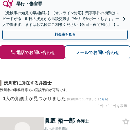
暴行・傷害罪
【元検事の知見で早期解決】【オンライン対応】刑事事件の初動はス
ピードが命。即日の接見から示談交渉まで全力でサポートします。一
人で悩まず、まずはお気軽にご相談ください【休日・夜間対応】【英
語・ベトナム語対応可】
料金表を見る
電話でお問い合わせ
メールでお問い合わせ
渋川市に所在する弁護士
渋川市の事務所等での面談予約が可能です。
1
人の弁護士が見つかりました
(検索結果について詳しくは
こちら
)
1件中 1-1件を表示
眞庭 裕一郎
弁護士
北毛法律事務所