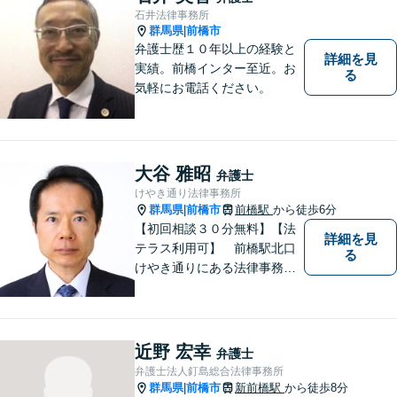
石井法律事務所
群馬県
前橋市
|
弁護士歴１０年以上の経験と
詳細を見
実績。前橋インター至近。お
る
気軽にお電話ください。
大谷 雅昭
弁護士
けやき通り法律事務所
群馬県
前橋市
前橋駅
から徒歩6分
|
【初回相談３０分無料】【法
詳細を見
テラス利用可】 前橋駅北口
る
けやき通りにある法律事務所
です。民事事件，家事事件を
中心に，広くご相談，ご依頼
を受けております。
近野 宏幸
弁護士
弁護士法人釘島総合法律事務所
群馬県
前橋市
新前橋駅
から徒歩8分
|