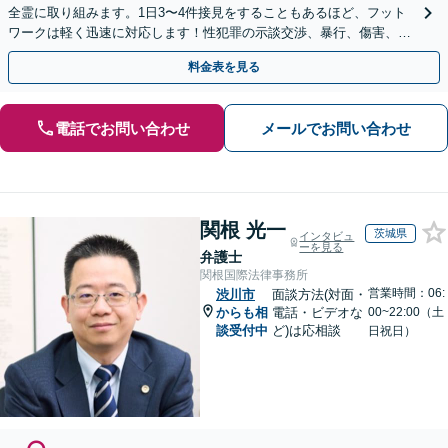
全霊に取り組みます。1日3〜4件接見をすることもあるほど、フット
ワークは軽く迅速に対応します！性犯罪の示談交渉、暴行、傷害、窃
盗、交通事故などご相談ください【電話・メール相談可】
料金表を見る
電話でお問い合わせ
メールでお問い合わせ
関根 光一
茨城県
インタビュ
ーを見る
弁護士
関根国際法律事務所
営業時間：06:
渋川市
面談方法(対面・
からも相
電話・ビデオな
00~22:00（土
談受付中
ど)は応相談
日祝日）