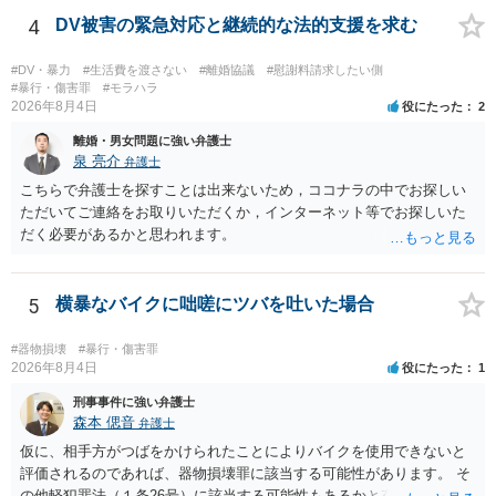
4
DV被害の緊急対応と継続的な法的支援を求む
#DV・暴力
#生活費を渡さない
#離婚協議
#慰謝料請求したい側
#暴行・傷害罪
#モラハラ
2026年8月4日
役にたった
2
離婚・男女問題に強い弁護士
泉 亮介
弁護士
こちらで弁護士を探すことは出来ないため，ココナラの中でお探しい
ただいてご連絡をお取りいただくか，インターネット等でお探しいた
だく必要があるかと思われます。
5
横暴なバイクに咄嗟にツバを吐いた場合
#器物損壊
#暴行・傷害罪
2026年8月4日
役にたった
1
刑事事件に強い弁護士
森本 偲音
弁護士
仮に、相手方がつばをかけられたことによりバイクを使用できないと
評価されるのであれば、器物損壊罪に該当する可能性があります。 そ
の他軽犯罪法（１条26号）に該当する可能性もあるかと存じます。 確