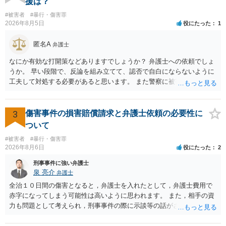
援は？
も，ご心配であるならば，お近くの弁護士の方に相談されるのがよい
#被害者
#暴行・傷害罪
と思います。
2026年8月5日
役にたった
1
匿名A
弁護士
なにか有効な打開策などありますでしょうか？ 弁護士への依頼でしょ
うか。 早い段階で、反論を組み立てて、認否で自白にならないように
工夫して対処する必要があると思います。 また警察に被害届を出すと
して、なんとか受理してもらうための方策などありますでしょうか？
告訴状を作って証拠をそろえて出すことでしょう。
3
傷害事件の損害賠償請求と弁護士依頼の必要性に
ついて
#被害者
#暴行・傷害罪
2026年8月6日
役にたった
2
刑事事件に強い弁護士
泉 亮介
弁護士
全治１０日間の傷害となると，弁護士を入れたとして，弁護士費用で
赤字になってしまう可能性は高いように思われます。 また，相手の資
力も問題として考えられ，刑事事件の際に示談等の話がされなかった
のであれば，資力がなく回収ができないというリスクもあるでしょ
う。