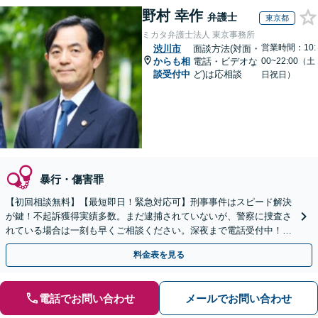
野村 幸作
弁護士
東京都
ミカタ弁護士法人 東京事務所
営業時間：10:
渋川市
面談方法(対面・
からも相
電話・ビデオな
00~22:00（土
談受付中
ど)は応相談
日祝日）
暴行・傷害罪
【初回相談無料】【最短即日！緊急対応可】刑事事件はスピード解決
が鍵！不起訴獲得実績多数。まだ逮捕されていないが、警察に捜査さ
れている場合は一刻も早くご相談ください。深夜まで電話受付中！痴
漢／盗撮／のぞき／その他性犯罪など
料金表を見る
電話でお問い合わせ
メールでお問い合わせ