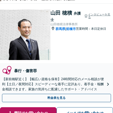
山田 穂積
弁護
インタビューを見
る
士
山田穂積法律事務所
群馬県
前橋市
営業時間：本日定休日
|
暴行・傷害罪
【新前橋駅近く】【幅広い資格を保有】24時間対応のメール相談が便
利【土日／夜間対応】スピーディーな着手に定評あり。着手金・報酬
金相談できます。家族の気持ちに配慮したサポート・アドバイス
料金表を見る