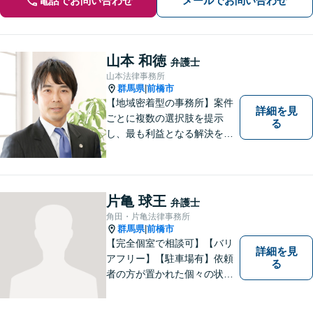
電話でお問い合わせ
メールでお問い合わせ
山本 和徳
弁護士
山本法律事務所
群馬県
前橋市
|
【地域密着型の事務所】案件
詳細を見
ごとに複数の選択肢を提示
る
し、最も利益となる解決を目
指します【離婚調停に精通】
今後の生活設計についてもア
ドバイス。交通事故・刑事事
件・労働問題など、幅広い事
片亀 球王
弁護士
案に対応。高崎・前橋・太
角田・片亀法律事務所
田・伊勢崎などからのご相談
群馬県
前橋市
|
も可能です
【完全個室で相談可】【バリ
詳細を見
アフリー】【駐車場有】依頼
る
者の方が置かれた個々の状況
を知るため、よく話を聞くこ
とを大切にしています。 ま