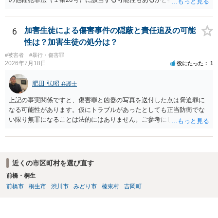
かにバイクの運転手に落ち度がある側面は大きいかとは存じますが、
ご相談者様の対応によってはご相談者の方にも責任が生じてしまう 可
能性がございますので、冷静にご対応いただくようご留意いただけれ
6
加害生徒による傷害事件の隠蔽と責任追及の可能
ばと存じます。 以上、ご参考までに。
性は？加害生徒の処分は？
#被害者
#暴行・傷害罪
2026年7月18日
役にたった
1
肥田 弘昭
弁護士
上記の事実関係ですと、傷害罪と凶器の写真を送付した点は脅迫罪に
なる可能性があります。仮にトラブルがあったとしても正当防衛でな
い限り無罪になることは法的にはありません。ご参考にしてくださ
い。
近くの市区町村を選び直す
前橋・桐生
前橋市
桐生市
渋川市
みどり市
榛東村
吉岡町