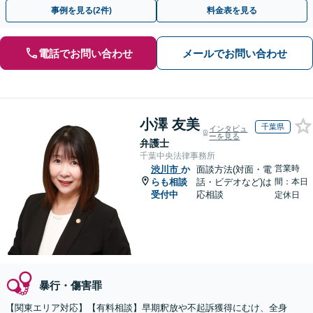
相談０円(電話)】【加害者側の相談専門】
事例を見る(2件)
料金表を見る
電話でお問い合わせ
メールでお問い合わせ
小澤 友美
千葉県
インタビュ
ーを見る
弁護士
千葉中央法律事務所
営業時
渋川市
か
面談方法(対面・電
らも相談
話・ビデオなど)は
間：本日
受付中
応相談
定休日
暴行・傷害罪
【関東エリア対応】【有料相談】早期釈放や不起訴獲得にむけ、全身