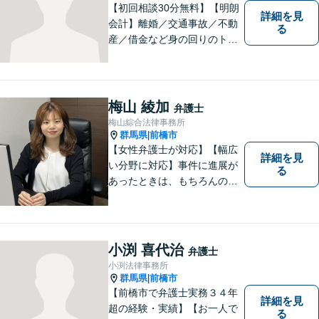
【初回相談30分無料】【明朗
詳細を見
会計】離婚／交通事故／不動
る
産／借金など身の回りのトラ
ブルに豊富な実績と経験あ
り！お早めのご相談が望まれ
ます。親切丁寧にわかりやす
くアドバイスを行い、皆さま
梅山 綾加
弁護士
のニーズに沿った迅速な解決
梅山綜合法律事務所
を目指します。
群馬県
前橋市
|
【女性弁護士が対応】【幅広
詳細を見
い分野に対応】事件に進展が
る
あったときは、もちろんのこ
と、事件に進展がなかったと
しても、定期的にご連絡する
ように心がけております。ご
相談者様のお話を丁寧にお聞
小渕 喜代治
弁護士
きし、常にご依頼者様に寄り
小渕法律事務所
添った弁護活動をしておりま
群馬県
前橋市
|
す。
【前橋市で弁護士実務３４年
詳細を見
超の経験・実績】【お一人で
る