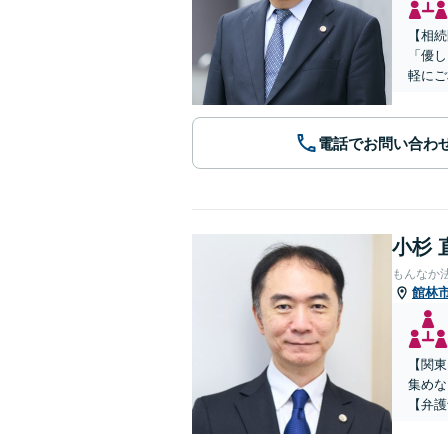
【相続
「優し
軽にご
電話でお問い合わ
小杉 
もんなか
館林
【関東
集めな
【弁護