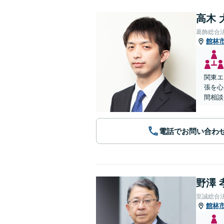
高木 
葛飾総合
館林
関東エ
張を心
間相談
電話でお問い合わ
野澤 
至誠総合
館林