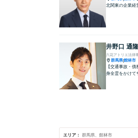
北関東の企業経
井野口 通
六花アトリエ法律
群馬県
館林市
|
【交通事故・債
身全霊をかけて
エリア
群馬県、館林市