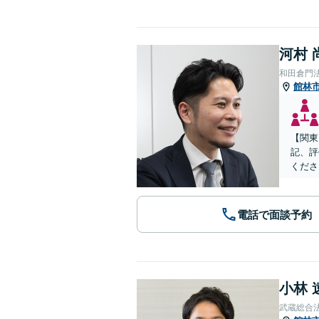
河村 
和田倉門
館林
【関東
記、評
くださ
電話で面談予約
小林 
武蔵総合