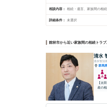
相談内容
相続・遺言、家族間の相続
詳細条件
未選択
館林市から近い家族間の相続トラブ
清水 
清水智法
群馬
【太田
産の相