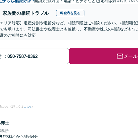
市
からも相談受付中
面談方法(対面・電話・ビデオなど)は応相談
営業時間：09:0
家族間の相続トラブル
料金表を見る
エリア対応】遺産分割や遺留分など、相続問題はご相談ください。相続開始
でも承ります。司法書士や税理士とも連携し、不動産や株式の相続などもワ
継のご相談にも対応
せ
メール
果について詳しくは
こちら
)
弁護士
事務所
館林駅
から徒歩4分