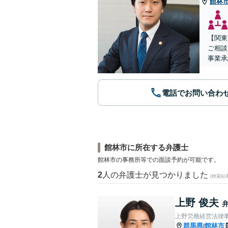
館林
【関東
ご相談
事業承
電話でお問い合わ
館林市に所在する弁護士
館林市の事務所等での面談予約が可能です。
2
人の弁護士が見つかりました
(検索結
上野 俊夫
上野労務経営法律
群馬県
館林市
|