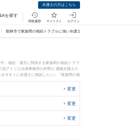
弁護士の方はこちら
&Aを探す
閲覧履歴
マイリスト
ログイン
館林市で家族間の相続トラブルに強い弁護士
載中。相続・遺言に関係する家族間の相続トラブ
六花アトリエ法律事務所の井野口 通隆弁護士の
ルを今すぐに弁護士に相談したい』『家族間の相
林市内の弁護士に相談予約したい』などでお困り
変更
変更
変更