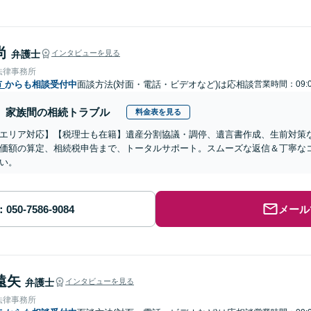
尚
弁護士
インタビューを見る
法律事務所
市
からも相談受付中
面談方法(対面・電話・ビデオなど)は応相談
営業時間：09:0
家族間の相続トラブル
料金表を見る
エリア対応】【税理士も在籍】遺産分割協議・調停、遺言書作成、生前対策
価額の算定、相続税申告まで、トータルサポート。スムーズな返信＆丁寧な
い。
メール
遠矢
弁護士
インタビューを見る
法律事務所