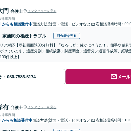
大門
弁護士
インタビューを見る
法律事務所
市
からも相談受付中
面談方法(対面・電話・ビデオなど)は応相談
営業時間：09:0
家族間の相続トラブル
料金表を見る
リア対応【💬初回面談30分無料】「なるほど！確かにそうだ！」相手や裁
がけています。遺産分割／相続放棄／財産調査／遺留分／遺言作成等、経験
100件以上】
せ
メール
孝有
弁護士
インタビューを見る
法律事務所
市
からも相談受付中
面談方法(対面・電話・ビデオなど)は応相談
営業時間：10:0