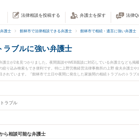
法律相談を投稿する
弁護士を探す
法律Q
弁護士
館林市で法律相談できる弁護士
館林市で相続・遺言に強い弁護士
トラブルに強い弁護士
弁護士が2名見つかりました。夜間面談やWEB面談に対応している弁護士なども掲
の絞り込み検索もでき便利です。特に上野労務経営法律事務所の上野 俊夫弁護士や
目されています。『館林市で土日や夜間に発生した家族間の相続トラブルのトラブ
弁護士を検索したい』『初回相談無料で家族間の相続トラブルを法律相談できる館
トラブル
から相談可能な弁護士