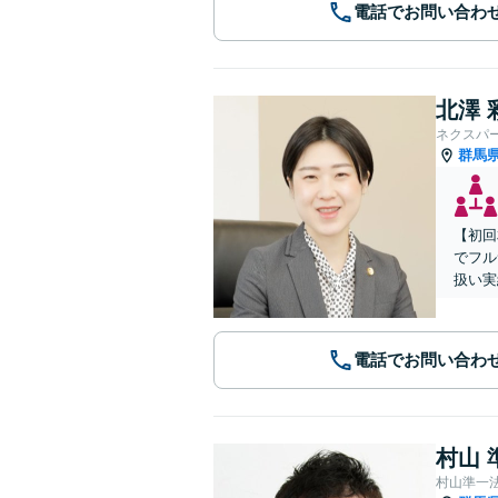
電話でお問い合わ
北澤 
ネクスパ
群馬
【初回
でフル
扱い実
電話でお問い合わ
村山 
村山準一