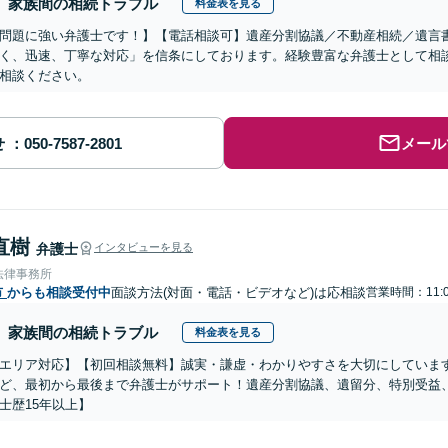
家族間の相続トラブル
料金表を見る
問題に強い弁護士です！】【電話相談可】遺産分割協議／不動産相続／遺言
く、迅速、丁寧な対応」を信条にしております。経験豊富な弁護士として相
相談ください。
せ
メール
直樹
弁護士
インタビューを見る
法律事務所
市
からも相談受付中
面談方法(対面・電話・ビデオなど)は応相談
営業時間：11:0
家族間の相続トラブル
料金表を見る
エリア対応】【初回相談無料】誠実・謙虚・わかりやすさを大切にしていま
ど、最初から最後まで弁護士がサポート！遺産分割協議、遺留分、特別受益
士歴15年以上】