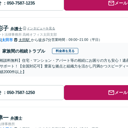
せ
メール
彩子
弁護士
インタビューを見る
ート法律事務所 高崎オフィス太田支部
県
太田市
太田駅
から徒歩7分
営業時間：09:00~21:00（平日）
|
家族間の相続トラブル
料金表を見る
相談料無料】住宅・マンション・アパート等の相続にお困りの方も安心！遺
サポート！【全国対応可】豊富な拠点と組織力を活かし円満かつスピーディ
績2000件以上】
せ
メール
準一
弁護士
法律事務所