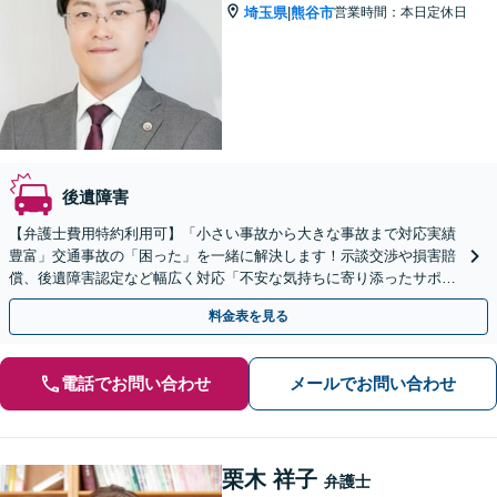
埼玉県
熊谷市
営業時間：本日定休日
|
後遺障害
【弁護士費用特約利用可】「小さい事故から大きな事故まで対応実績
豊富」交通事故の「困った」を一緒に解決します！示談交渉や損害賠
償、後遺障害認定など幅広く対応「不安な気持ちに寄り添ったサポー
ト」
料金表を見る
電話でお問い合わせ
メールでお問い合わせ
栗木 祥子
弁護士