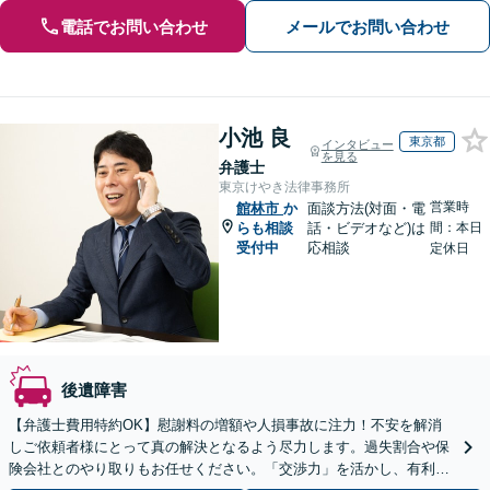
電話でお問い合わせ
メールでお問い合わせ
小池 良
東京都
インタビュー
を見る
弁護士
東京けやき法律事務所
営業時
館林市
か
面談方法(対面・電
らも相談
話・ビデオなど)は
間：本日
受付中
応相談
定休日
後遺障害
【弁護士費用特約OK】慰謝料の増額や人損事故に注力！不安を解消
しご依頼者様にとって真の解決となるよう尽力します。過失割合や保
険会社とのやり取りもお任せください。「交渉力」を活かし、有利な