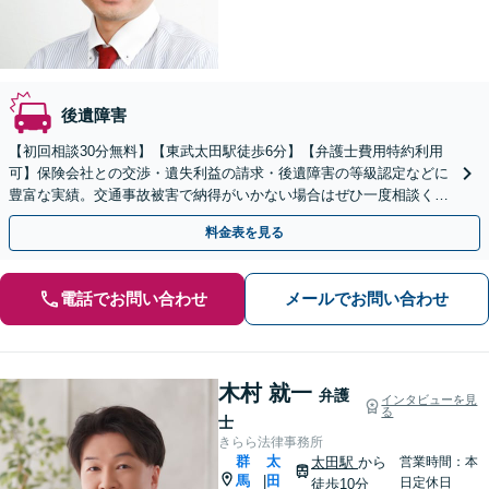
後遺障害
【初回相談30分無料】【東武太田駅徒歩6分】【弁護士費用特約利用
可】保険会社との交渉・遺失利益の請求・後遺障害の等級認定などに
豊富な実績。交通事故被害で納得がいかない場合はぜひ一度相談くだ
さい。
料金表を見る
電話でお問い合わせ
メールでお問い合わせ
木村 就一
弁護
インタビューを見
る
士
きらら法律事務所
群
太
太田駅
から
営業時間：本
馬
田
|
日定休日
徒歩10分