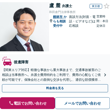
盧 麓
弁護士
東京都
和田倉門法律事務所
営業時
館林市
か
面談方法(対面・電
らも相談
話・ビデオなど)は
間：本日
受付中
応相談
定休日
後遺障害
【関東エリア対応】軽微な事故から重大事故まで、交通事故被害のご
相談は当事務所へ。弁護士費用特約をご利用で、費用の心配なくご依
頼が可能です。保険会社との面倒な交渉を代理し、適切な賠償獲得を
目指します。【日本語・中国語対応可能】
料金表を見る
電話でお問い合わせ
メールでお問い合わせ