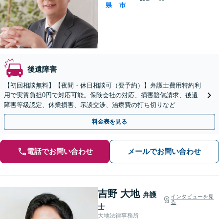
県
市
後遺障害
【初回相談無料】【夜間・休日相談可（要予約）】弁護士費用特約利
用で実質負担0円で対応可能。保険会社の対応、損害賠償請求、後遺
障害等級認定、休業損害、示談交渉、治療費の打ち切りなど
料金表を見る
電話でお問い合わせ
メールでお問い合わせ
吉野 大地
弁護
インタビューを見
る
士
大地法律事務所