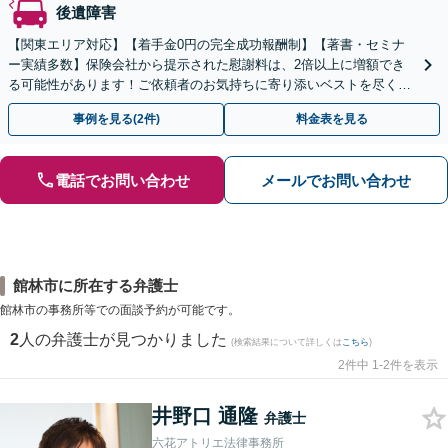
後遺障害
【関東エリア対応】【着手金0円の完全成功報酬制】【著書・セミナ
ー実績多数】保険会社から提示された慰謝料は、2倍以上に増額でき
る可能性があります！ご依頼者のお気持ちに寄り添いベストを尽くし
ますので、まずはご相談ください【初回面談30分無料】
事例を見る(2件)
料金表を見る
電話でお問い合わせ
メールでお問い合わせ
館林市に所在する弁護士
館林市の事務所等での面談予約が可能です。
2
人の弁護士が見つかりました
(検索結果について詳しくは
こちら
)
2件中 1-2件を表示
井野口 通隆
弁護士
六花アトリエ法律事務所