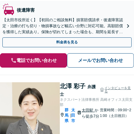
後遺障害
【太田市役所近く】【初回のご相談無料】損害賠償請求・後遺障害認
定・治療の打ち切り・物損事故など幅広い分野に対応可能。高額賠償
を獲得した実績あり。保険が切れてしまった場合も、期間を延長する
交渉ができます。【休日の対応可能】
料金表を見る
電話でお問い合わせ
メールでお問い合わせ
北澤 彩子
弁護
インタビューを見
る
士
ネクスパート法律事務所 高崎オフィス太田支
部
群
太
太田駅
か
営業時間：09:00~2
馬
田
|
1:00（土日祝日）
ら徒歩7分
県
市