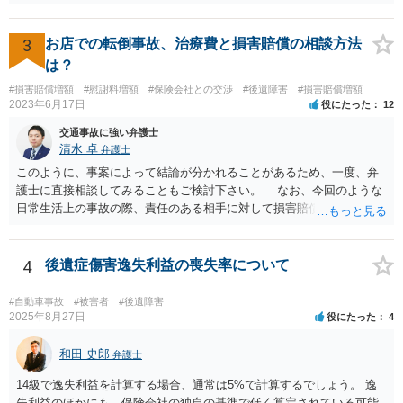
は譲歩させられることが多いように思います。 LAC基準の弁護士さん
ならほとんど充足できるか多くが返ってくるイメージなので頼むのも
いいかなと思うのですが。 →LAC基準でもそうかもしれませんし、交
3
お店での転倒事故、治療費と損害賠償の相談方法
通事故事案ではより定額の費用としている法律事務所も多いように思
は？
います。費用面も含めて、弁護士さんを検討してみるとよいかもしれ
#損害賠償増額
#慰謝料増額
#保険会社との交渉
#後遺障害
#損害賠償増額
ませんね。 かなり具体的な話も多くなっているので、法律事務所に問
2023年6月17日
役にたった
12
い合わせてみるとよいと思います。
交通事故に強い弁護士
清水 卓
弁護士
このように、事案によって結論が分かれることがあるため、一度、弁
護士に直接相談してみることもご検討下さい。 なお、今回のような
日常生活上の事故の際、責任のある相手に対して損害賠償請求する際
の弁護士費用がご加入の保険から出る特約が付いている場合がありま
す（ご自宅の火災保険や自動車の任意保険等を確認してみて下さい。
加入したつもりがなくても、確認してみたら付いていたということが
4
後遺症傷害逸失利益の喪失率について
ありますので）。
#自動車事故
#被害者
#後遺障害
2025年8月27日
役にたった
4
和田 史郎
弁護士
14級で逸失利益を計算する場合、通常は5%で計算するでしょう。 逸
失利益のほかにも、保険会社の独自の基準で低く算定されている可能