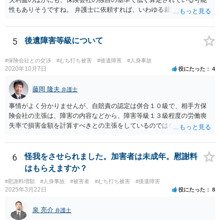
性もありそうですね。 弁護士に依頼すれば、いわゆる裁判基準程度の
増額が期待できると思います。
5
後遺障害等級について
#保険会社との交渉
#むち打ち被害
#後遺障害
#人身事故
2020年10月7日
役にたった
4
藤岡 隆夫
弁護士
事情がよく分かりませんが、自賠責の認定は併合１０級で、相手方保
険会社の主張は、障害の内容などから、障害等級１３級程度の労働喪
失率で損害金額を計算すべきとの主張をしているのではないでしょう
か。 こちらの弁護士の責任ではなく、相手保険会社の姿勢が原因です
ので、弁護士を交代しても状況は変わらないでしょう。今の弁護士と
十分に打ち合わせをすることが重要だと思います。
6
怪我をさせられました。加害者は未成年。慰謝料
はもらえますか？
#慰謝料増額
#人身事故
#被害者
#むち打ち被害
#後遺障害
2025年3月22日
役にたった
8
泉 亮介
弁護士