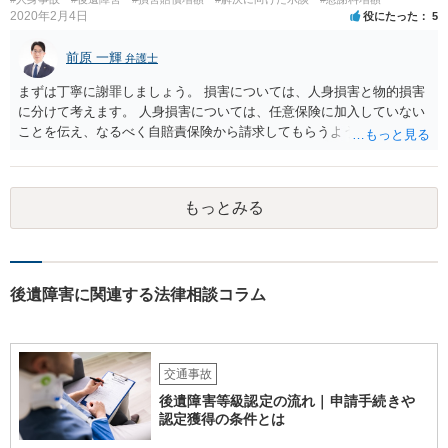
2020年2月4日
役にたった
5
前原 一輝
弁護士
まずは丁寧に謝罪しましょう。 損害については、人身損害と物的損害
に分けて考えます。 人身損害については、任意保険に加入していない
ことを伝え、なるべく自賠責保険から請求してもらうようお願いして
ください。 また、治療については、健康保険を使ってもらうようにお
願いしてください。 物的損害については、請求の根拠を精査する必要
があり、写真や見積書を送ってもらい、請求金額が正当化をちゃんと
もっとみる
チェックする必要があります。 相談者様の資力がどれだけあるのかは
分かりませんが、資力に応じた対応をして行くほかありません。 訴訟
にならないようにするには、被害者の納得するような金額を提示する
しかありません。ご相談者様の誠意が伝わっているかや、 被害者のキ
ャラクターの問題もあるので、どうすればよいのかという正解はあり
後遺障害に関連する法律相談コラム
ません。どのように対応しても、訴訟に持っていく人もいます。 一人
で交渉をすることは相当大変だと思うので、弁護士に面談のうえ、場
合によっては交渉を任せた方がいいかもしれません。
交通事故
後遺障害等級認定の流れ｜申請手続きや
認定獲得の条件とは