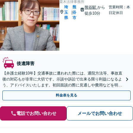
栗木法律事務所
埼
熊
熊谷駅
から
営業時間：本
玉
谷
|
日定休日
徒歩10分
県
市
後遺障害
【弁護士経験10年】交通事故に遭われた際には、通院方法等、事故直
後の対応もが非常に大切です。示談や訴訟で出来る限り利益になるよ
う、アドバイスいたします。初回面談の際に見通しや費用などを明示
します。物損事故も対応可能
料金表を見る
電話でお問い合わせ
メールでお問い合わせ