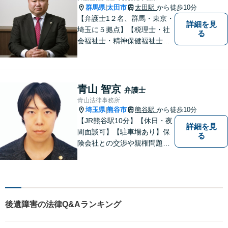
群馬県
太田市
太田駅
から徒歩10分
|
【弁護士1２名、群馬・東京・
詳細を見
埼玉に５拠点】【税理士・社
る
会福祉士・精神保健福祉士が
所属】 【介護・福祉事業者の
サポートに注力】【土曜・夜
間相談可能】【出張相談可
能】
青山 智京
弁護士
青山法律事務所
埼玉県
熊谷市
熊谷駅
から徒歩10分
|
【JR熊谷駅10分】【休日・夜
詳細を見
間面談可】【駐車場あり】保
る
険会社との交渉や親権問題、
逮捕直後の対応など、それぞ
れの事情に応じた柔軟な支援
を行います。 「弁護士は敷居
が高い」と感じる方も、まず
はお気持ちをお聞かせくださ
後遺障害の法律Q&Aランキング
い。