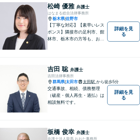
松崎 優雅
弁護士
はなまる総合法律事務所
栃木県
佐野市
|
【丁寧な対応】【素早いレス
詳細を見
ポンス】隣接市の足利市、館
る
林市、栃木市の方等も、お気
軽にご相談ください。交通事
故・離婚・相続問題を多数経
験しました。不貞の慰謝料の
ご相談は、内容によって、初
吉田 聡
弁護士
回相談を無料としておりま
吉田法律事務所
す。
群馬県
太田市
太田駅
から徒歩5分
|
交通事故、相続、債務整理
詳細を見
（破産・個人再生・過払）は
る
相談無料です。
板橋 俊幸
弁護士
弁護士法人龍馬 おおた事務所