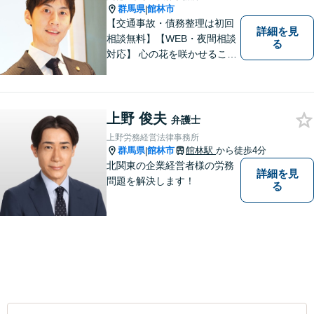
群馬県
館林市
|
【交通事故・債務整理は初回
詳細を見
相談無料】【WEB・夜間相談
る
対応】 心の花を咲かせること
ができるように、全身全霊を
かけてサポートします。 一期
一会を大事にし、あなたとの
縁を心からお待ちしていま
上野 俊夫
弁護士
す。
上野労務経営法律事務所
群馬県
館林市
館林駅
から徒歩4分
|
北関東の企業経営者様の労務
詳細を見
問題を解決します！
る