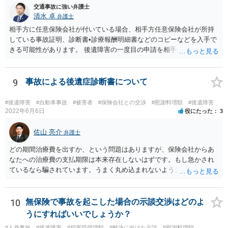
交通事故に強い弁護士
清水 卓
弁護士
相手方に任意保険会社が付いている場合、相手方任意保険会社が所持
している事故証明、診断書•診療報酬明細書などのコピーなどを入手で
きる可能性があります。 後遺障害の一度目の申請を相手方任意保険会
社を通じて行なっている場合（事前認定）、後遺障害診断書や認定結
果と認定理由書も相手方任意保険会社から入手できる可能性がありま
す。 これらが難しくても、通院していた病院のカルテを取り付けるこ
9
事故による後遺症診断書について
と等で代替が可能な場合もあります。 事故からどの程度期間が経過し
ているがが定かではありませんが、昨年４月から既に１年半年程度経
#後遺障害
#自動車事故
#被害者
#保険会社との交渉
#慰謝料増額
#後遺障害
過しており、時効なども意識しながら対応をしておきたいところで
2022年6月6日
役にたった
3
す。 待っていても事態が打開しない可能性もあるため、依頼の対応が
可能な弁護士に個別に問い合わせ、上記の方法等を参考に進め方を相
佐山 亮介
弁護士
談してみるのが望ましいかもしれません。
どの期間治療費を出すか、という問題はありますが、保険会社からあ
なたへの治療費の支払期限は本来存在しないはずです。もし急かされ
ているなら騙されています。うまく丸め込まれないようご注意下さ
い。 診療内科の費用を払ってもらえるかどうかは絶対の保証はありま
せんが、受診したならば提出すべきです。
10
無保険で事故を起こした場合の示談交渉はどのよ
うにすればいいでしょうか？
#人身事故
#後遺障害
#損害賠償増額
#解決に向けた示談
#慰謝料増額