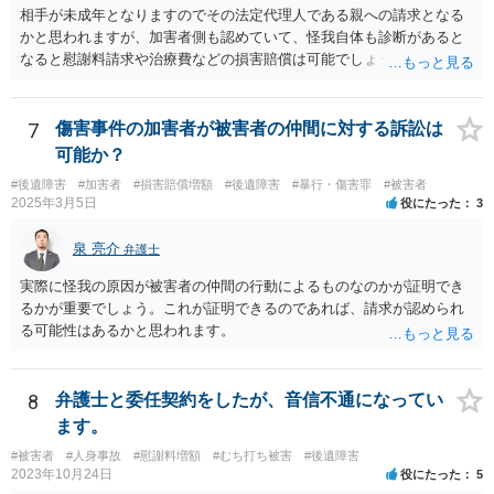
相手が未成年となりますのでその法定代理人である親への請求となる
かと思われますが、加害者側も認めていて、怪我自体も診断があると
なると慰謝料請求や治療費などの損害賠償は可能でしょう。 整骨院へ
の通院は医師からの指示がない場合は治療に必要な通院と評価されな
い場合が多いです。 また、保険会社から提案される金額は低めに出さ
れることも多いため、その交渉のために弁護士を入れるということも
7
傷害事件の加害者が被害者の仲間に対する訴訟は
考えられるかと思われます。
可能か？
#後遺障害
#加害者
#損害賠償増額
#後遺障害
#暴行・傷害罪
#被害者
2025年3月5日
役にたった
3
泉 亮介
弁護士
実際に怪我の原因が被害者の仲間の行動によるものなのかが証明でき
るかが重要でしょう。これが証明できるのであれば、請求が認められ
る可能性はあるかと思われます。
8
弁護士と委任契約をしたが、音信不通になってい
ます。
#被害者
#人身事故
#慰謝料増額
#むち打ち被害
#後遺障害
2023年10月24日
役にたった
5