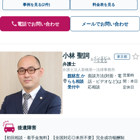
条件での示談成立を目指します。【夜間・休日の相談可能】
事例を見る(2件)
料金表を見る
電話でお問い合わせ
メールでお問い合わせ
小林 聖詞
東京都
インタビュ
ーを見る
弁護士
弁護士法人新橋第一法律事務所
営業時
館林市
か
面談方法(対面・電
らも相談
話・ビデオなど)は
間：本日
受付中
応相談
定休日
後遺障害
【初回相談・着手金無料】【全国対応◎来所不要】完全成功報酬制