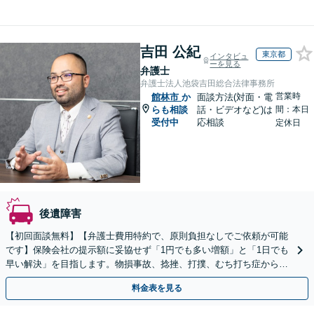
吉田 公紀
東京都
インタビュ
ーを見る
弁護士
弁護士法人池袋吉田総合法律事務所
営業時
館林市
か
面談方法(対面・電
らも相談
話・ビデオなど)は
間：本日
受付中
応相談
定休日
後遺障害
【初回面談無料】【弁護士費用特約で、原則負担なしでご依頼が可能
です】保険会社の提示額に妥協せず「1円でも多い増額」と「1日でも
早い解決」を目指します。物損事故、捻挫、打撲、むち打ち症から重
度後遺障害、死亡事故まで幅広く対応【WEB面談可】
料金表を見る