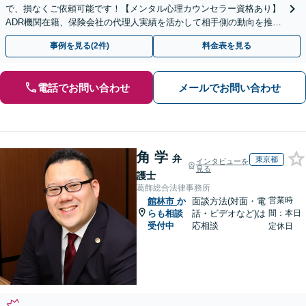
で、損なくご依頼可能です！【メンタル心理カウンセラー資格あり】
ADR機関在籍、保険会社の代理人実績を活かして相手側の動向を推測
し、柔軟な解決方針をご提案いたします【LINE対応】
事例を見る(2件)
料金表を見る
電話でお問い合わせ
メールでお問い合わせ
角 学
弁
東京都
インタビューを
見る
護士
葛飾総合法律事務所
営業時
館林市
か
面談方法(対面・電
らも相談
話・ビデオなど)は
間：本日
受付中
応相談
定休日