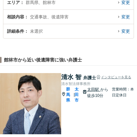
エリア
群馬県、館林市
変更
相談内容
交通事故、後遺障害
変更
詳細条件
未選択
変更
館林市から近い後遺障害に強い弁護士
清水 智
弁護士
インタビューを見る
清水智法律事務所
群
太
太田駅
から
営業時間：本
馬
田
|
日定休日
徒歩10分
県
市