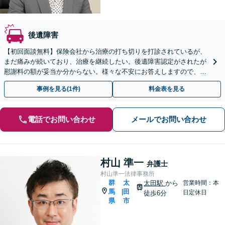
後遺障害
【初回面談無料】保険会社から治療の打ち切りを打診されているが、
まだ痛みが続いており、治療を継続したい。後遺障害認定がされたが
慰謝料の額が妥当か分からない。様々な不安にお答えしますので、お
気軽にご連絡ください。ご相談・着手金は無料です。
事例を見る(1件)
料金表を見る
電話でお問い合わせ
メールでお問い合わせ
村山 準一
弁護士
村山準一法律事務所
群
太
太田駅
から
営業時間：本
馬
田
|
日定休日
徒歩6分
県
市