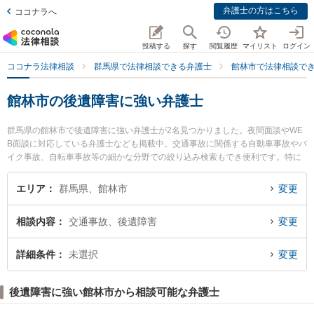
弁護士の方はこちら
ココナラへ
投稿する
探す
閲覧履歴
マイリスト
ログイン
ココナラ法律相談
群馬県で法律相談できる弁護士
館林市で法律相談で
館林市の後遺障害に強い弁護士
群馬県の館林市で後遺障害に強い弁護士が2名見つかりました。夜間面談やWE
B面談に対応している弁護士なども掲載中。交通事故に関係する自動車事故やバ
イク事故、自転車事故等の細かな分野での絞り込み検索もでき便利です。特に
六花アトリエ法律事務所の井野口 通隆弁護士や上野労務経営法律事務所の上野
俊夫弁護士のプロフィール情報や弁護士費用、強みなどが注目されています。
エリア
群馬県、館林市
変更
『館林市で土日や夜間に発生した後遺障害のトラブルを今すぐに弁護士に相談
したい』『後遺障害のトラブル解決の実績豊富な近くの弁護士を検索したい』
相談内容
交通事故、後遺障害
変更
『初回相談無料で後遺障害を法律相談できる館林市内の弁護士に相談予約した
い』などでお困りの相談者さんにおすすめです。
詳細条件
未選択
変更
後遺障害に強い館林市から相談可能な弁護士