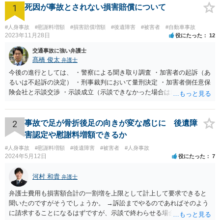
1
死因が事故とされない損害賠償について
#人身事故
#慰謝料増額
#損害賠償増額
#後遺障害
#被害者
#自動車事故
2023年11月28日
役にたった
12
交通事故に強い弁護士
髙橋 俊太
弁護士
今後の進行としては、 ・警察による聞き取り調査 ・加害者の起訴（あ
るいは不起訴の決定） ・刑事裁判において量刑決定 ・加害者側任意保
険会社と示談交渉 ・示談成立（示談できなかった場合は裁判） となり
ます。なお、警察では、お母様の生前のご様子やご遺族の被害感情、
加害者に対する処罰感情など尋ねられるはずですので、率直にお答え
になるとよいと思います。
2
事故で足が骨折後足の向きが変な感じに 後遺障
害認定や慰謝料増額できるか
#人身事故
#慰謝料増額
#後遺障害
#被害者
#人身事故
2024年5月12日
役にたった
7
河村 和貴
弁護士
弁護士費用も損害額合計の一割増を上限として計上して要求できると
聞いたのですがそうでしょうか。 →訴訟までやるのであればそのよう
に請求することになるはずですが、示談で終わらせる場合には、そこ