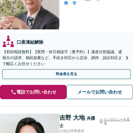
県
市
口座凍結解除
【初回相談無料】【夜間・休日相談可（要予約）】遺産分割協議、遺
留分の請求、相続放棄など。手続き対応から交渉、調停、訴訟対応ま
で幅広くお任せください
料金表を見る
電話でお問い合わせ
メールでお問い合わせ
吉野 大地
弁護
インタビューを見
る
士
大地法律事務所