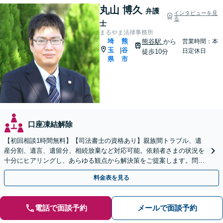
丸山 博久
弁護
インタビューを見
る
士
まるやま法律事務所
埼
熊
熊谷駅
から
営業時間：本
玉
谷
|
日定休日
徒歩10分
県
市
口座凍結解除
【初回相談1時間無料】【司法書士の資格あり】親族間トラブル、遺
産分割、遺言、遺留分、相続放棄など対応可能。依頼者さまの状況を
十分にヒアリングし、あらゆる観点から解決策をご提案します。問題
が複雑化する前にご相談ください。【熊谷駅徒歩10分】
料金表を見る
電話で面談予約
メールで面談予約