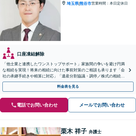
埼玉県
熊谷市
営業時間：本日定休日
|
口座凍結解除
「他士業と連携したワンストップサポート」家族間の争いを避け円満
な相続を実現！将来の相続に向けた事前対策のご相談も承ります「会
社の承継手続きや精算に対応」「遺産分割協議・調停／株式の相続／
使い込み／成年後見／遺言書作成など」
料金表を見る
電話でお問い合わせ
メールでお問い合わせ
栗木 祥子
弁護士