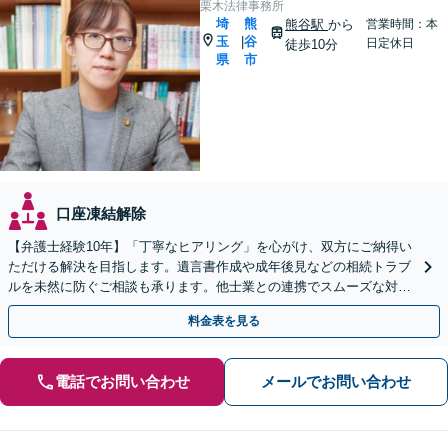
栗木法律事務所
埼
熊
熊谷駅
から
営業時間：本
玉
谷
|
日定休日
徒歩10分
県
市
口座凍結解除
【弁護士経験10年】「丁寧なヒアリング」を心がけ、双方にご納得い
ただける解決を目指します。遺言書作成や成年後見などの相続トラブ
ルを未然に防ぐご相談も承ります。他士業との連携でスムーズな対処
が可能です
料金表を見る
電話でお問い合わせ
メールでお問い合わせ