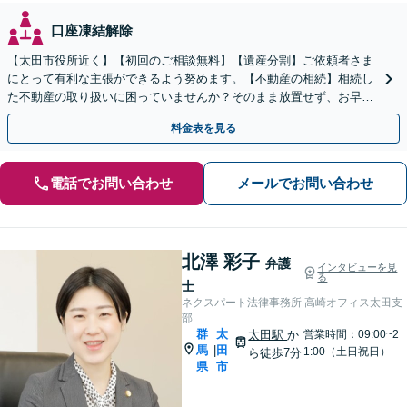
口座凍結解除
【太田市役所近く】【初回のご相談無料】【遺産分割】ご依頼者さま
にとって有利な主張ができるよう努めます。【不動産の相続】相続し
た不動産の取り扱いに困っていませんか？そのまま放置せず、お早め
にご相談を。【休日の対応可能】
料金表を見る
電話でお問い合わせ
メールでお問い合わせ
北澤 彩子
弁護
インタビューを見
る
士
ネクスパート法律事務所 高崎オフィス太田支
部
群
太
太田駅
か
営業時間：09:00~2
馬
田
|
1:00（土日祝日）
ら徒歩7分
県
市