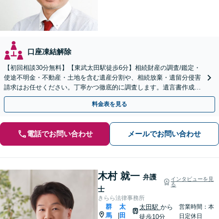
口座凍結解除
【初回相談30分無料】【東武太田駅徒歩6分】相続財産の調査/鑑定・
使途不明金・不動産・土地を含む遺産分割や、相続放棄・遺留分侵害
請求はお任せください。丁寧かつ徹底的に調査します。遺言書作成・
成年後見など就活サポートも行っています。
料金表を見る
電話でお問い合わせ
メールでお問い合わせ
木村 就一
弁護
インタビューを見
る
士
きらら法律事務所
群
太
太田駅
から
営業時間：本
馬
田
|
日定休日
徒歩10分