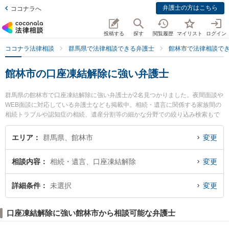
弁護士の方はこちら
ココナラへ
投稿する
探す
閲覧履歴
マイリスト
ログイン
ココナラ法律相談
群馬県で法律相談できる弁護士
館林市で法律相談で
館林市の口座凍結解除に強い弁護士
群馬県の館林市で口座凍結解除に強い弁護士が2名見つかりました。夜間面談や
WEB面談に対応している弁護士なども掲載中。相続・遺言に関係する家族間の
相続トラブルや認知症の相続、遺産分割等の細かな分野での絞り込み検索もで
き便利です。特に六花アトリエ法律事務所の井野口 通隆弁護士や上野労務経営
法律事務所の上野 俊夫弁護士のプロフィール情報や弁護士費用、強みなどが注
エリア
群馬県、館林市
変更
目されています。『館林市で土日や夜間に発生した口座凍結解除のトラブルを
今すぐに弁護士に相談したい』『口座凍結解除のトラブル解決の実績豊富な近
相談内容
相続・遺言、口座凍結解除
変更
くの弁護士を検索したい』『初回相談無料で口座凍結解除を法律相談できる館
林市内の弁護士に相談予約したい』などでお困りの相談者さんにおすすめで
す。
詳細条件
未選択
変更
口座凍結解除に強い館林市から相談可能な弁護士