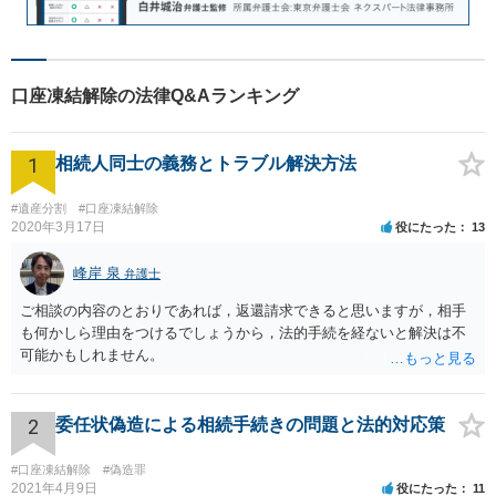
口座凍結解除の法律Q&Aランキング
1
相続人同士の義務とトラブル解決方法
#遺産分割
#口座凍結解除
2020年3月17日
役にたった
13
峰岸 泉
弁護士
ご相談の内容のとおりであれば，返還請求できると思いますが，相手
も何かしら理由をつけるでしょうから，法的手続を経ないと解決は不
可能かもしれません。
2
委任状偽造による相続手続きの問題と法的対応策
#口座凍結解除
#偽造罪
2021年4月9日
役にたった
11