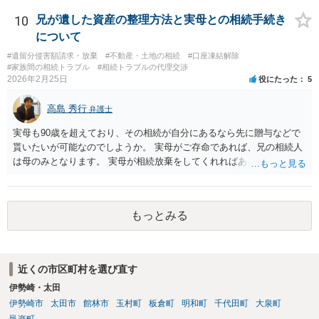
10
兄が遺した資産の整理方法と実母との相続手続き
について
#遺留分侵害額請求・放棄
#不動産・土地の相続
#口座凍結解除
#家族間の相続トラブル
#相続トラブルの代理交渉
2026年2月25日
役にたった
5
高島 秀行
弁護士
実母も90歳を超えており、その相続が自分にあるなら先に贈与などで
貰いたいが可能なのでしようか。 実母がご存命であれば、兄の相続人
は母のみとなります。 実母が相続放棄をしてくれればあなた方兄弟及
び実母の子が相続人となります。 実母に連絡を取って話してみるほか
ないと思います。
もっとみる
近くの市区町村を選び直す
伊勢崎・太田
伊勢崎市
太田市
館林市
玉村町
板倉町
明和町
千代田町
大泉町