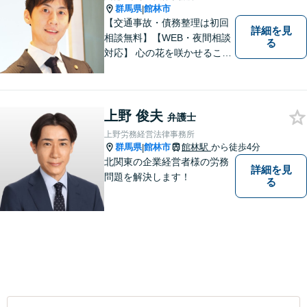
群馬県
館林市
|
【交通事故・債務整理は初回
詳細を見
相談無料】【WEB・夜間相談
る
対応】 心の花を咲かせること
ができるように、全身全霊を
かけてサポートします。 一期
一会を大事にし、あなたとの
縁を心からお待ちしていま
上野 俊夫
弁護士
す。
上野労務経営法律事務所
群馬県
館林市
館林駅
から徒歩4分
|
北関東の企業経営者様の労務
詳細を見
問題を解決します！
る