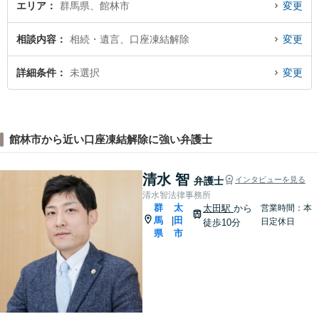
エリア
群馬県、館林市
変更
相談内容
相続・遺言、口座凍結解除
変更
詳細条件
未選択
変更
館林市から近い口座凍結解除に強い弁護士
清水 智
弁護士
インタビューを見る
清水智法律事務所
群
太
太田駅
から
営業時間：本
馬
田
|
日定休日
徒歩10分
県
市