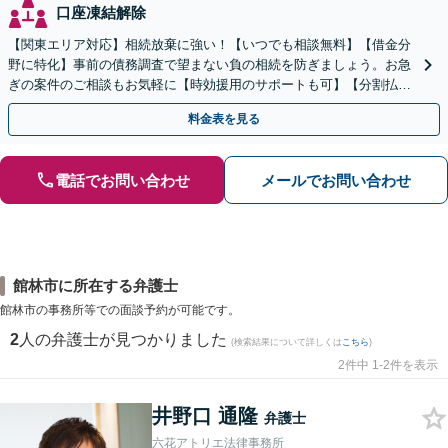
口座凍結解除
【関東エリア対応】相続放棄に強い！【いつでも相談無料】【借金分
野に特化】事前の債務調査で望まない負の相続を防ぎましょう。お急
ぎの案件のご相談もお気軽に【時効援用のサポートも可】【分割払い
利用可】【休日電話相談可能】
料金表を見る
電話でお問い合わせ
メールでお問い合わせ
館林市に所在する弁護士
館林市の事務所等での面談予約が可能です。
2
人の弁護士が見つかりました
(検索結果について詳しくは
こちら
)
2件中 1-2件を表示
井野口 通隆
弁護士
六花アトリエ法律事務所