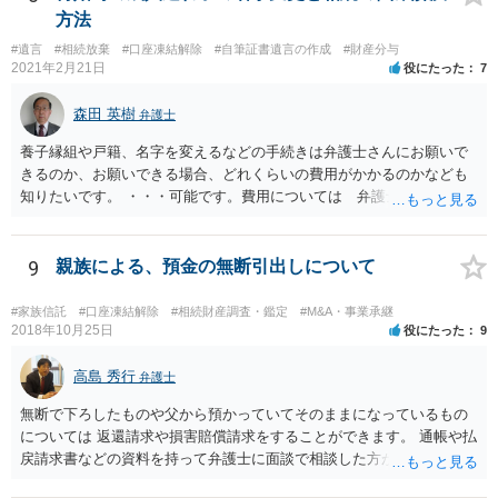
方法
#遺言
#相続放棄
#口座凍結解除
#自筆証書遺言の作成
#財産分与
2021年2月21日
役にたった
7
森田 英樹
弁護士
養子縁組や戸籍、名字を変えるなどの手続きは弁護士さんにお願いで
きるのか、お願いできる場合、どれくらいの費用がかかるのかなども
知りたいです。 ・・・可能です。費用については 弁護士と直接面談
の上 内容を確認し 協議の上個別に契約によって決まることになっ
ています。 やはり、成人した子のことまでごちゃごちゃ考えず、自分
の事だけ考えるべきなのでしょうか ・・・お子さんの事をまで含め良
9
親族による、預金の無断引出しについて
い解決案があればお悩みになるのは当然と言えば当然のことです。 彼
と親子関係を結びたいと思っているが、名字は変えたくない・・・養
#家族信託
#口座凍結解除
#相続財産調査・鑑定
#M&A・事業承継
子縁組の必要があり 氏も変更することになります。 しかし 彼は成人
2018年10月25日
役にたった
9
しているとは言え、自分の子と私の連れ子、全て平等にしたいと希
望。もちろん私もそうできればと思います。 ・・・婚姻前の契約 あ
高島 秀行
弁護士
るいは 遺言書などで その意思を実現する方法はあります。 弁護
無断で下ろしたものや父から預かっていてそのままになっているもの
士に相談してみてください。
については 返還請求や損害賠償請求をすることができます。 通帳や払
戻請求書などの資料を持って弁護士に面談で相談した方がよいと思い
ます。