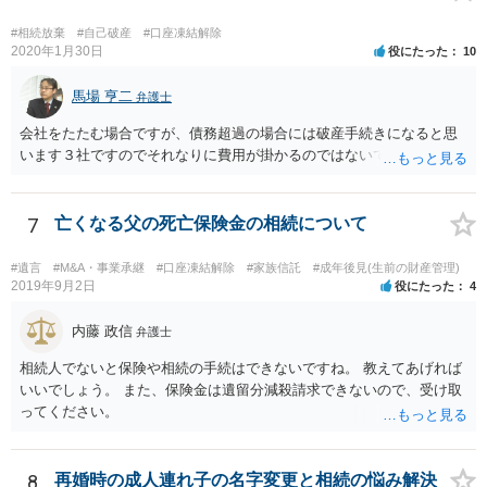
#相続放棄
#自己破産
#口座凍結解除
2020年1月30日
役にたった
10
馬場 亨二
弁護士
会社をたたむ場合ですが、債務超過の場合には破産手続きになると思
います３社ですのでそれなりに費用が掛かるのではないでしょうか。
7
亡くなる父の死亡保険金の相続について
#遺言
#M&A・事業承継
#口座凍結解除
#家族信託
#成年後見(生前の財産管理)
2019年9月2日
役にたった
4
内藤 政信
弁護士
相続人でないと保険や相続の手続はできないですね。 教えてあげれば
いいでしょう。 また、保険金は遺留分減殺請求できないので、受け取
ってください。
8
再婚時の成人連れ子の名字変更と相続の悩み解決