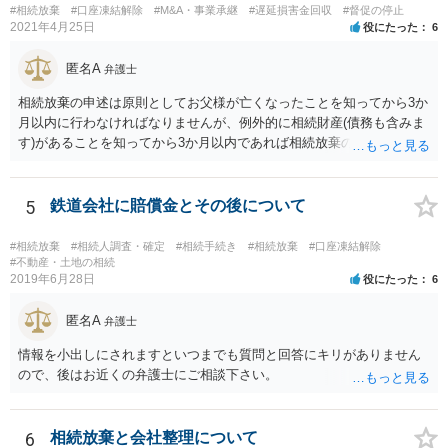
#相続放棄
#口座凍結解除
#M&A・事業承継
#遅延損害金回収
#督促の停止
ば相続財産から支出しても単純承認と認められない可能性が高いの
2021年4月25日
役にたった
6
で、相続放棄申述が受理される可能性も高いと思います。
匿名A
弁護士
相続放棄の申述は原則としてお父様が亡くなったことを知ってから3か
月以内に行わなければなりませんが、例外的に相続財産(債務も含みま
す)があることを知ってから3か月以内であれば相続放棄の申述が認め
られる可能性もありますので、通知が届いたのが3か月以内の話なので
したら、早急に家裁に行って相続放棄の申述をしたい旨告げて必要な
書類を提出されることをおすすめいたします。 なお、お父様の債務が
5
鉄道会社に賠償金とその後について
他にもあるかもしれないというリスクを考えますと、相続放棄の申述
にあたっては、法テラスの無料相談等を利用して弁護士に相談するこ
#相続放棄
#相続人調査・確定
#相続手続き
#相続放棄
#口座凍結解除
とも十分考えられるかと存じます。また、ご記載いただいた事実関係
#不動産・土地の相続
2019年6月28日
役にたった
6
を拝見するかぎり、再婚相手のかたは既に相続放棄をされている可能
性があるかもしれません。
匿名A
弁護士
情報を小出しにされますといつまでも質問と回答にキリがありません
ので、後はお近くの弁護士にご相談下さい。
6
相続放棄と会社整理について