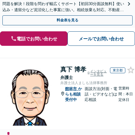
問題を解決！段階を問わず幅広くサポート【初回30分面談無料】使い
込み・遺留分など泥沼化した事案に強い。相続放棄も対応。不動産相
続は次世代を見据えたご提案。生前対策もお任せを
料金表を見る
電話でお問い合わせ
メールでお問い合わせ
真下 博孝
東京都
インタビュ
ーを見る
弁護士
弁護士法人ましも法律事務所
営業時
館林市
か
面談方法(対面・電
らも相談
話・ビデオなど)は
間：本日
受付中
応相談
定休日