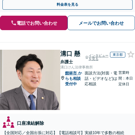
ください。遺言書や生前贈与など生前対策にも注力
料金表を見る
電話でお問い合わせ
メールでお問い合わせ
溝口 懸
東京都
インタビュー
を見る
弁護士
溝口けん法律事務所
営業時
館林市
か
面談方法(対面・電
らも相談
話・ビデオなど)は
間：本日
受付中
応相談
定休日
口座凍結解除
【全国対応／全国出張に対応】【電話相談可】実績10年で多数の相続