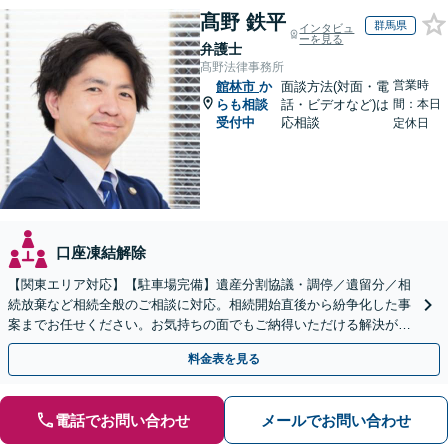
髙野 鉄平
群馬県
インタビュ
ーを見る
弁護士
髙野法律事務所
営業時
館林市
か
面談方法(対面・電
らも相談
話・ビデオなど)は
間：本日
受付中
応相談
定休日
口座凍結解除
【関東エリア対応】【駐車場完備】遺産分割協議・調停／遺留分／相
続放棄など相続全般のご相談に対応。相続開始直後から紛争化した事
案までお任せください。お気持ちの面でもご納得いただける解決がで
きるよう粘り強く対応いたします【休日・夜間対応可】
料金表を見る
電話でお問い合わせ
メールでお問い合わせ