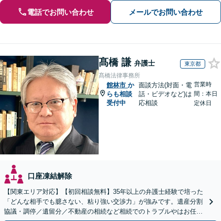
電話でお問い合わせ
メールでお問い合わせ
髙橋 謙
弁護士
東京都
髙橋法律事務所
営業時
館林市
か
面談方法(対面・電
らも相談
話・ビデオなど)は
間：本日
受付中
応相談
定休日
口座凍結解除
【関東エリア対応】【初回相談無料】35年以上の弁護士経験で培った
「どんな相手でも臆さない、粘り強い交渉力」が強みです。遺産分割
協議・調停／遺留分／不動産の相続など相続でのトラブルやはお任せ