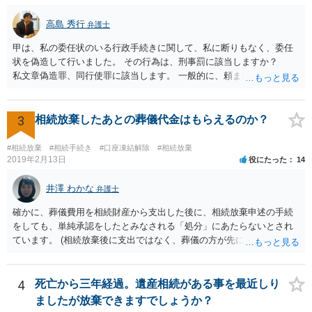
高島 秀行
弁護士
甲は、私の委任状のいる行政手続きに関して、私に断りもなく、委任
状を偽造して行いました。 その行為は、刑事罰に該当しますか？
私文章偽造罪、同行使罪に該当します。 一般的に、頼まれた（委任さ
れた）人は、行政に提出する委任状の署名を偽造できるのでしょう
か？ 委任状を偽造して使用することはまでは依頼の範囲ではない
ので できないと思います。
3
相続放棄したあとの葬儀代金はもらえるのか？
#相続放棄
#相続手続き
#口座凍結解除
#相続放棄
2019年2月13日
役にたった
14
井澤 わかな
弁護士
確かに、葬儀費用を相続財産から支出した後に、相続放棄申述の手続
をしても、単純承認をしたとみなされる「処分」にあたらないとされ
ています。 (相続放棄後に支出ではなく、葬儀の方が先に来るのが通常
だと思いますので、葬儀→葬儀費用を相続財産から支出→相続放棄申
述の手続ということだと思いますが) ただ、葬儀費用ならいくらでもよ
いということではなく、身分相応の、社会的儀式として当然認められ
4
死亡から三年経過。遺産相続がある事を最近しり
る程度の金額に留まると考えた方がよいです。 もし、相続人の皆さん
ましたが放棄できますでしょうか？
に葬儀費用を支出する経済力がなく、質素な葬儀を行った費用であれ