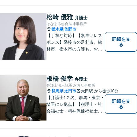
松崎 優雅
弁護士
はなまる総合法律事務所
栃木県
佐野市
|
【丁寧な対応】【素早いレス
詳細を見
ポンス】隣接市の足利市、館
る
林市、栃木市の方等も、お気
軽にご相談ください。交通事
故・離婚・相続問題を多数経
験しました。不貞の慰謝料の
ご相談は、内容によって、初
板橋 俊幸
弁護士
回相談を無料としておりま
弁護士法人龍馬 おおた事務所
す。
群馬県
太田市
太田駅
から徒歩10分
|
【弁護士1２名、群馬・東京・
詳細を見
埼玉に５拠点】【税理士・社
る
会福祉士・精神保健福祉士が
所属】 【介護・福祉事業者の
サポートに注力】【土曜・夜
間相談可能】【出張相談可