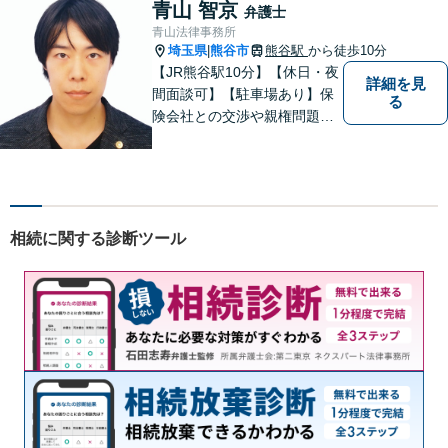
能】
青山 智京
弁護士
青山法律事務所
埼玉県
熊谷市
熊谷駅
から徒歩10分
|
【JR熊谷駅10分】【休日・夜
詳細を見
間面談可】【駐車場あり】保
る
険会社との交渉や親権問題、
逮捕直後の対応など、それぞ
れの事情に応じた柔軟な支援
を行います。 「弁護士は敷居
が高い」と感じる方も、まず
はお気持ちをお聞かせくださ
相続に関する診断ツール
い。