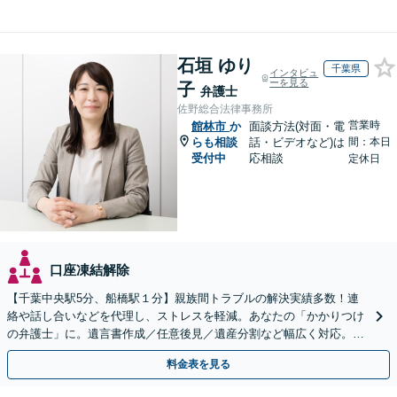
石垣 ゆり
千葉県
インタビュ
ーを見る
子
弁護士
佐野総合法律事務所
営業時
館林市
か
面談方法(対面・電
らも相談
話・ビデオなど)は
間：本日
受付中
応相談
定休日
口座凍結解除
【千葉中央駅5分、船橋駅１分】親族間トラブルの解決実績多数！連
絡や話し合いなどを代理し、ストレスを軽減。あなたの「かかりつけ
の弁護士」に。遺言書作成／任意後見／遺産分割など幅広く対応。お
気軽にご相談ください！【初回来所相談30分無料】
料金表を見る