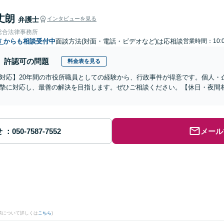
丈朗
弁護士
インタビューを見る
総合法律事務所
市
からも相談受付中
面談方法(対面・電話・ビデオなど)は応相談
営業時間：10:0
許認可の問題
料金表を見る
対応】20年間の市役所職員としての経験から、行政事件が得意です。個人・
摯に対応し、最善の解決を目指します。ぜひご相談ください。【休日・夜間
せ
メール
果について詳しくは
こちら
)