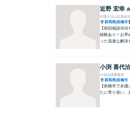
近野 宏幸
弁護士法人釘島総
群馬県
前橋市
|
【初回相談30
経験あり！お早
った迅速な解決
小渕 喜代
小渕法律事務所
群馬県
前橋市
|
【前橋市で弁護
たに寄り添い、