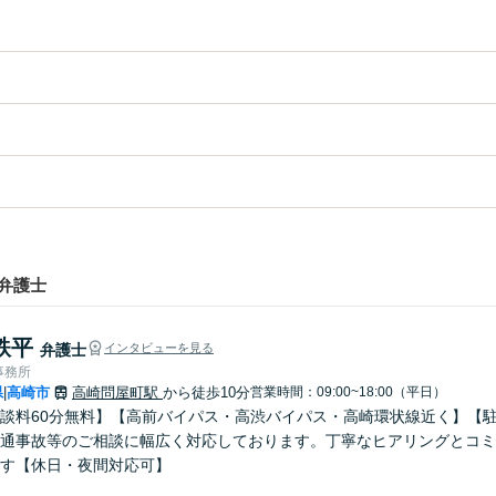
弁護士
鉄平
弁護士
インタビューを見る
事務所
県
高崎市
高崎問屋町駅
から徒歩10分
営業時間：09:00~18:00（平日）
|
談料60分無料】【高前バイパス・高渋バイパス・高崎環状線近く】【
通事故等のご相談に幅広く対応しております。丁寧なヒアリングとコミ
す【休日・夜間対応可】