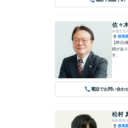
佐々木
弁護士法
群馬
【即日/
績があり
す。
電話でお問い合わ
松村 
松村真幸
群馬