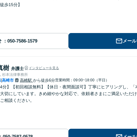
徒歩15分】
せ
メール
真樹
弁護士
インタビューを見る
人 杉本法律事務所
県
高崎市
高崎駅
から徒歩6分
営業時間：09:00~18:00（平日）
|
4分】【初回相談無料】【休日・夜間面談可】丁寧にヒアリングし、「
大切にしています。きめ細やかな対応で、依頼者さまにご満足いただけ
ご相談ください。
メール