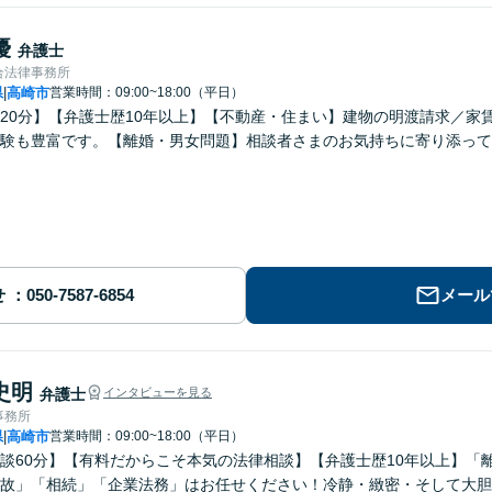
優
弁護士
合法律事務所
県
高崎市
営業時間：09:00~18:00（平日）
|
20分】【弁護士歴10年以上】【不動産・住まい】建物の明渡請求／家
験も豊富です。【離婚・男女問題】相談者さまのお気持ちに寄り添って
せ
メール
史明
弁護士
インタビューを見る
事務所
県
高崎市
営業時間：09:00~18:00（平日）
|
談60分】【有料だからこそ本気の法律相談】【弁護士歴10年以上】「
故」「相続」「企業法務」はお任せください！冷静・緻密・そして大胆