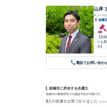
山岸 
東京中央
前橋
【全国
にも真
分】
電話でお問い合わ
前橋市に所在する弁護士
前橋市の事務所等での面談予約が可能です。
2
人の弁護士が見つかりました
(検索結