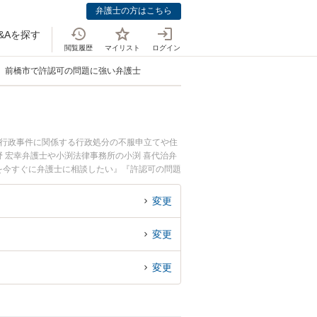
弁護士の方はこちら
&Aを探す
閲覧履歴
マイリスト
ログイン
前橋市で許認可の問題に強い弁護士
。行政事件に関係する行政処分の不服申立てや住
 宏幸弁護士や小渕法律事務所の小渕 喜代治弁
を今すぐに弁護士に相談したい』『許認可の問題
談予約したい』などでお困りの相談者さんにおす
変更
変更
変更