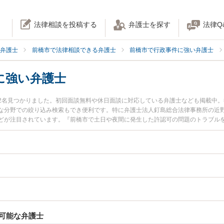
法律相談を投稿する
弁護士を探す
法律Q
弁護士
前橋市で法律相談できる弁護士
前橋市で行政事件に強い弁護士
に強い弁護士
2名見つかりました。初回面談無料や休日面談に対応している弁護士なども掲載中
な分野での絞り込み検索もでき便利です。特に弁護士法人釘島総合法律事務所の近野
どが注目されています。『前橋市で土日や夜間に発生した許認可の問題のトラブル
索したい』『初回相談無料で許認可の問題を法律相談できる前橋市内の弁護士に相
可能な弁護士