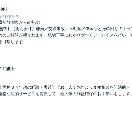
弁護士
合法律事務所
新前橋駅
から徒歩8分
分無料】【明朗会計】離婚／交通事故／不動産／借金など身の回りのトラ
めのご相談が望まれます。親切丁寧にわかりやすくアドバイスを行い、
を目指します。
治
弁護士
士実務３４年超の経験・実績】【お一人で悩むよりまず相談を】法的ト
適格な法的サービスを提供して、最大限の利益確保のお手伝いをします