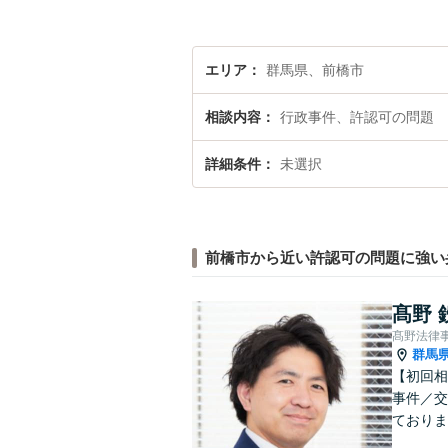
エリア
群馬県、前橋市
相談内容
行政事件、許認可の問題
詳細条件
未選択
前橋市から近い許認可の問題に強い
髙野 
髙野法律
群馬
【初回相
事件／交
ておりま