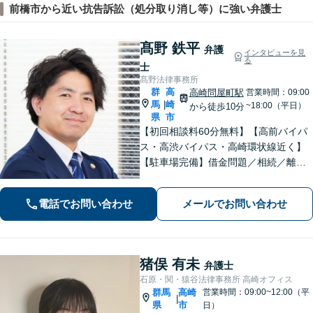
前橋市から近い抗告訴訟（処分取り消し等）に強い弁護士
髙野 鉄平
弁護
インタビューを見
る
士
髙野法律事務所
群
高
高崎問屋町駅
営業時間：09:00
馬
崎
|
~18:00（平日）
から徒歩10分
県
市
【初回相談料60分無料】【高前バイパ
ス・高渋バイパス・高崎環状線近く】
【駐車場完備】借金問題／相続／離婚
／刑事事件／交通事故等のご相談に幅
広く対応しております。丁寧なヒアリ
電話でお問い合わせ
メールでお問い合わせ
ングとコミュニケーションを重ねるこ
とを大切にしております【休日・夜間
対応可】
猪俣 有未
弁護士
石原・関・猿谷法律事務所 高崎オフィス
群馬
高崎
営業時間：09:00~12:00（平
|
県
市
日）