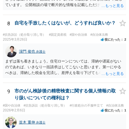
ています。 公開相談の場で断片的な情報を記載しただけでは判断が難
しいため、事件の記録一式をもって弁護士に相談に行くべきかと思い
ます。
8
自宅を手放したくはないが、どうすれば良いか？
#抗告訴訟（処分取り消し等）
#固定資産税
#国や自治体
#自治体法務
2025年3月26日
役にたった
2
濵門 俊也
弁護士
まずは落ち着きましょう。住宅ローンについては、滞納や遅延がない
のであれば、いきなり一括請求はしてこないと思います。第一にやる
べきは、滞納した税金を完済し、差押えを取り下げてもらうことで
す。 不動産の価値には影響ないのでご安心ください。
9
市のがん検診後の精密検査に関する個人情報の取
り扱いについての権利は？
#国や自治体
#抗告訴訟（処分取り消し等）
#行政処分の不服申立て
#自治体法務
2026年2月6日
役にたった
1
並木 重伸
弁護士