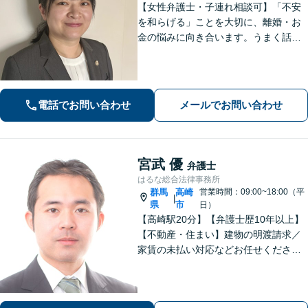
【女性弁護士・子連れ相談可】「不安
を和らげる」ことを大切に、離婚・お
金の悩みに向き合います。うまく話せ
なくても大丈夫です。状況の整理から
ご一緒します【高崎・完全個室・駐車
場無料】
電話でお問い合わせ
メールでお問い合わせ
宮武 優
弁護士
はるな総合法律事務所
群馬
高崎
営業時間：09:00~18:00（平
|
県
市
日）
【高崎駅20分】【弁護士歴10年以上】
【不動産・住まい】建物の明渡請求／
家賃の未払い対応などお任せくださ
い。強制執行の経験も豊富です。【離
婚・男女問題】相談者さまのお気持ち
に寄り添ってサポートいたします。お