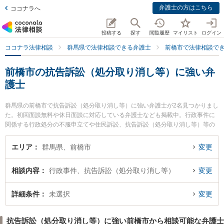
弁護士の方はこちら
ココナラへ
投稿する
探す
閲覧履歴
マイリスト
ログイン
ココナラ法律相談
群馬県で法律相談できる弁護士
前橋市で法律相談で
前橋市の抗告訴訟（処分取り消し等）に強い弁
護士
群馬県の前橋市で抗告訴訟（処分取り消し等）に強い弁護士が2名見つかりまし
た。初回面談無料や休日面談に対応している弁護士なども掲載中。行政事件に
関係する行政処分の不服申立てや住民訴訟、抗告訴訟（処分取り消し等）等の
細かな分野での絞り込み検索もでき便利です。特に弁護士法人釘島総合法律事
務所の近野 宏幸弁護士や小渕法律事務所の小渕 喜代治弁護士のプロフィール情
エリア
群馬県、前橋市
変更
報や弁護士費用、強みなどが注目されています。『前橋市で土日や夜間に発生
した抗告訴訟（処分取り消し等）のトラブルを今すぐに弁護士に相談したい』
相談内容
行政事件、抗告訴訟（処分取り消し等）
変更
『抗告訴訟（処分取り消し等）のトラブル解決の実績豊富な近くの弁護士を検
索したい』『初回相談無料で抗告訴訟（処分取り消し等）を法律相談できる前
橋市内の弁護士に相談予約したい』などでお困りの相談者さんにおすすめで
詳細条件
未選択
変更
す。
抗告訴訟（処分取り消し等）に強い前橋市から相談可能な弁護士