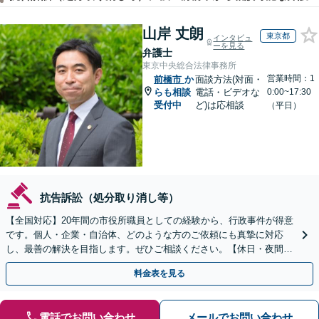
山岸 丈朗
東京都
インタビュ
ーを見る
弁護士
東京中央総合法律事務所
営業時間：1
前橋市
か
面談方法(対面・
らも相談
電話・ビデオな
0:00~17:30
受付中
ど)は応相談
（平日）
抗告訴訟（処分取り消し等）
【全国対応】20年間の市役所職員としての経験から、行政事件が得意
です。個人・企業・自治体、どのような方のご依頼にも真摯に対応
し、最善の解決を目指します。ぜひご相談ください。【休日・夜間相
談可】【ビデオ面談可】【銀座駅1分】
料金表を見る
電話でお問い合わせ
メールでお問い合わせ