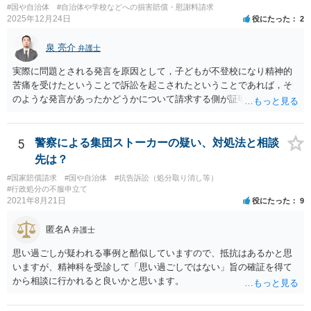
#国や自治体
#自治体や学校などへの損害賠償・慰謝料請求
2025年12月24日
役にたった
2
泉 亮介
弁護士
実際に問題とされる発言を原因として，子どもが不登校になり精神的
苦痛を受けたということで訴訟を起こされたということであれば，そ
のような発言があったかどうかについて請求する側が証明をする必要
があるでしょう。 お子さんが本当に言っていないと主張しているので
あれば，その主張を前提に争う形となるかと思われます。
5
警察による集団ストーカーの疑い、対処法と相談
先は？
#国家賠償請求
#国や自治体
#抗告訴訟（処分取り消し等）
#行政処分の不服申立て
2021年8月21日
役にたった
9
匿名A
弁護士
思い過ごしが疑われる事例と酷似していますので、抵抗はあるかと思
いますが、精神科を受診して「思い過ごしではない」旨の確証を得て
から相談に行かれると良いかと思います。