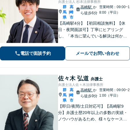
弁護士法人 杉本法律事務所
群
高
高崎駅
か
営業時間：09:00~1
馬
崎
|
8:00（平日）
ら徒歩6分
県
市
【高崎駅4分】【初回相談無料】【休
日・夜間面談可】丁寧にヒアリング
し、「本当に望んでいる解決は何か」
を汲み取ることを大切にしています。
きめ細やかな対応で、依頼者さまにご
電話で面談予約
メールでお問い合わせ
満足いただけるように心がけておりま
す。お悩みの際は、ぜひご相談くださ
い。
佐々木 弘道
弁護士
弁護士法人佐々木法律事務所
群
高
高崎駅
か
営業時間：09:00~2
馬
崎
|
1:00（平日）
ら徒歩9分
県
市
【即日/夜間/土日対応可】【高崎駅9
分】弁護士歴20年以上の多数の実績・
ノウハウがあるため、様々なケースで
の解決実績があります。複雑な案件の