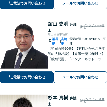
気軽にご相談ください。
電話でお問い合わせ
メールでお問い合わせ
舘山 史明
弁護
インタビューを見
る
士
舘山法律事務所
群馬
高崎
営業時間：09:00~18:00（平
|
県
市
日）
【初回面談60分】【有料だからこそ本
気の法律相談】【弁護士歴10年以上】
「離婚問題」「インターネットトラブ
ル」「交通事故」「相続」「企業法
務」はお任せください！冷静・緻密・
そして大胆に、オーダーメイドの弁護
電話でお問い合わせ
メールでお問い合わせ
を展開します【高崎駅徒歩15分】
杉本 真樹
弁護
インタビューを見
る
士