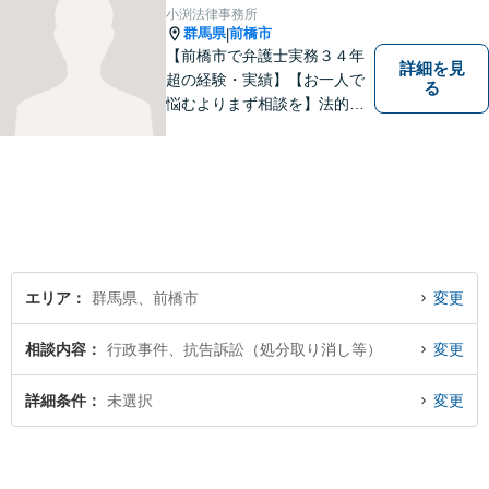
のニーズに沿った迅速な解決
小渕法律事務所
を目指します。
群馬県
前橋市
|
【前橋市で弁護士実務３４年
詳細を見
超の経験・実績】【お一人で
る
悩むよりまず相談を】法的ト
ラブルを抱えたあなたに寄り
添い、適格な法的サービスを
提供して、最大限の利益確保
のお手伝いをします。
エリア
群馬県、前橋市
変更
相談内容
行政事件、抗告訴訟（処分取り消し等）
変更
詳細条件
未選択
変更