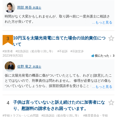
岡部 将吾
弁護士
時間がなく大変かもしれませんが、取り調べ前に一度弁護士に相談さ
れた方が良いです。
3
10円玉を太陽光発電に当てた場合の法的責任につ
いて
#加害者
#抗告訴訟（処分取り消し等）
#不起訴
#示談交渉
2023年9月3日
役にたった
3
佐野 竜之
弁護士
仮に太陽光発電の機器に傷がついていたとしても、わざと(故意)したこ
とではないので、刑事責任は問われません。 修理が必要なほどの傷も
ついていないでしょうから、損害賠償請求を受けることもないと思い
ます。
4
子供は言っていないと訴え続けたのに加害者にな
り、慰謝料の請求をされ困っています。
#学校トラブル・いじめ問題
#抗告訴訟（処分取り消し等）
#教育委員会・学校