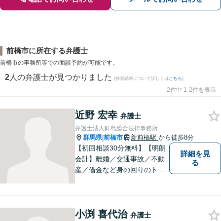
前橋市に所在する弁護士
前橋市の事務所等での面談予約が可能です。
2
人の弁護士が見つかりました
(検索結果について詳しくは
こちら
)
2件中 1-2件を表示
近野 宏幸
弁護士
弁護士法人釘島総合法律事務所
群馬県
前橋市
新前橋駅
から徒歩8分
|
【初回相談30分無料】【明朗
詳細を見
会計】離婚／交通事故／不動
る
産／借金など身の回りのトラ
ブルに豊富な実績と経験あ
り！お早めのご相談が望まれ
ます。親切丁寧にわかりやす
小渕 喜代治
くアドバイスを行い、皆さま
弁護士