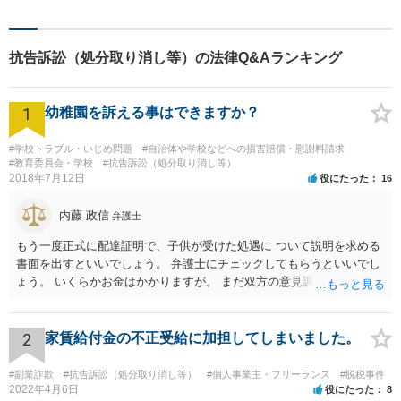
抗告訴訟（処分取り消し等）の法律Q&Aランキング
1
幼稚園を訴える事はできますか？
#学校トラブル・いじめ問題
#自治体や学校などへの損害賠償・慰謝料請求
#教育委員会・学校
#抗告訴訟（処分取り消し等）
2018年7月12日
役にたった
16
内藤 政信
弁護士
もう一度正式に配達証明で、子供が受けた処遇に ついて説明を求める
書面を出すといいでしょう。 弁護士にチェックしてもらうといいでし
ょう。 いくらかお金はかかりますが。 まだ双方の意見調整が必要です
ね。
2
家賃給付金の不正受給に加担してしまいました。
#副業詐欺
#抗告訴訟（処分取り消し等）
#個人事業主・フリーランス
#脱税事件
2022年4月6日
役にたった
8