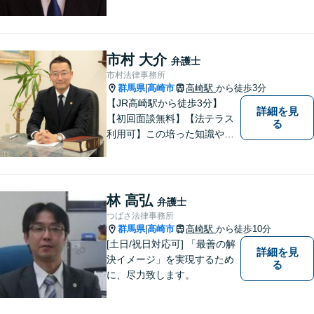
市村 大介
弁護士
市村法律事務所
群馬県
高崎市
高崎駅
から徒歩3分
|
【JR高崎駅から徒歩3分】
詳細を見
【初回面談無料】【法テラス
る
利用可】この培った知識や経
験と、迅速かつ誠実な対応を
礎として、地域社会に貢献し
て参りたいと考えておりま
す。お気軽にご相談くださ
林 高弘
弁護士
い。
つばさ法律事務所
群馬県
高崎市
高崎駅
から徒歩10分
|
[土日/祝日対応可] 「最善の解
詳細を見
決イメージ」を実現するため
る
に、尽力致します。