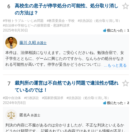
6
高校生の息子が停学処分の可能性、処分取り消し
の方法は？
#学校トラブル・いじめ問題
#教育委員会・学校
#抗告訴訟（処分取り消し等）
#自治体や学校などへの損害賠償・慰謝料請求
2025年8月30日
役にたった
1
藤川 久昭
弁護士
本件は、法律相談になりえます。ご安心くださいね。勉強合宿で、女
子学生とともに、ゲームに興じたのですから、なんらかの処分がなさ
れる可能性が高いです。停学が妥当かどうかについては、本件は、法
的に正確に分析すべき事案です。素人判断は大いに危険です。本相談
は、ネットでのやりとりだけでは、正確な回答が難しい案件です。関
係した法理等にも通じた弁護士等に相談し、法的に正確に分析しても
7
裁判所の運営は不自然であり問題で違法性が隠れ
らい、今後の対応を検討するべきです。お力になりたいと思います。
ているのでは！
良い解決になりますよう祈念しております。
#国や自治体
#行政訴訟
#国家賠償請求
#抗告訴訟（処分取り消し等）
2024年9月8日
役にたった
2
匿名A
弁護士
判決の内容に不服があるのは分かりましたが、不正な判決といえるか
どうかは疑問です。 記載されている内容ではあまりにも情報が不足し