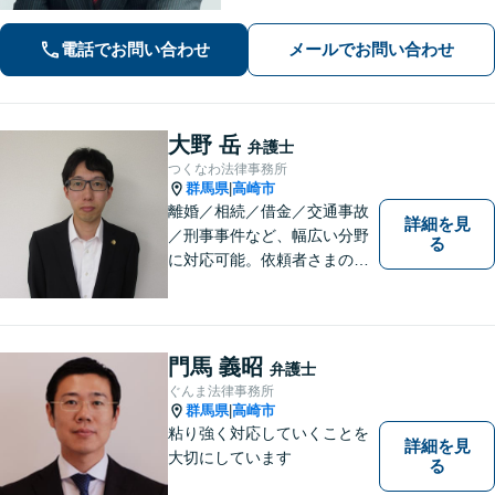
場合には、在籍する弁護士複数名の経
験・ノウハウを活かして共同して取り
電話でお問い合わせ
メールでお問い合わせ
組んでいきます。
大野 岳
弁護士
つくなわ法律事務所
群馬県
高崎市
|
離婚／相続／借金／交通事故
詳細を見
／刑事事件など、幅広い分野
る
に対応可能。依頼者さまの状
況を十分にヒアリングし、あ
らゆる観点から解決策をご提
案してまいります。お気軽に
ご相談ください。【完全個
門馬 義昭
弁護士
室】【専用駐車場あり】
ぐんま法律事務所
群馬県
高崎市
|
粘り強く対応していくことを
詳細を見
大切にしています
る