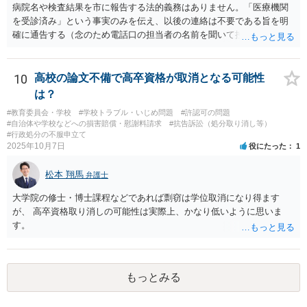
病院名や検査結果を市に報告する法的義務はありません。「医療機関
を受診済み」という事実のみを伝え、以後の連絡は不要である旨を明
確に通告する（念のため電話口の担当者の名前を聞いて控えておく）
という対応で足りると思われます。
10
高校の論文不備で高卒資格が取消となる可能性
は？
#教育委員会・学校
#学校トラブル・いじめ問題
#許認可の問題
#自治体や学校などへの損害賠償・慰謝料請求
#抗告訴訟（処分取り消し等）
#行政処分の不服申立て
2025年10月7日
役にたった
1
松本 翔馬
弁護士
大学院の修士・博士課程などであれば剽窃は学位取消になり得ます
が、 高卒資格取り消しの可能性は実際上、かなり低いように思いま
す。
もっとみる