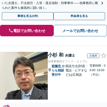
いた弁護士。不法就労・入管・退去強制・刑事事件——他事務所に断
られた案件も徹底的に闘い抜く。
事例を見る(4件)
料金表を見る
電話でお問い合わせ
メールでお問い合わせ
小杉 和
弁護士
京都府
法律事務所オフィス・エトワレ
営業時間：0
前橋市
か
面談方法(対面・
らも相談
電話・ビデオな
9:00~18:00
受付中
ど)は応相談
（平日）