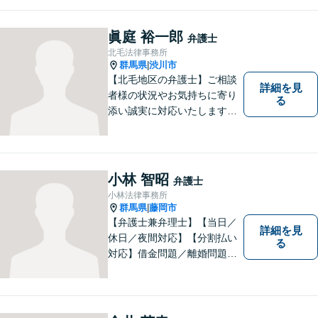
礎として、地域社会に貢献し
て参りたいと考えておりま
す。お気軽にご相談くださ
眞庭 裕一郎
弁護士
い。
北毛法律事務所
群馬県
渋川市
|
【北毛地区の弁護士】ご相談
詳細を見
者様の状況やお気持ちに寄り
る
添い誠実に対応いたします。
法律トラブルでお困りの方の
強い味方として丁寧に迅速に
対応します
小林 智昭
弁護士
小林法律事務所
群馬県
藤岡市
|
【弁護士兼弁理士】【当日／
詳細を見
休日／夜間対応】【分割払い
る
対応】借金問題／離婚問題／
相続問題／企業法務など弁護
士業務も、特許／商標登録／
意匠登録など弁理士業務も、
幅広く対応。地域に根ざした