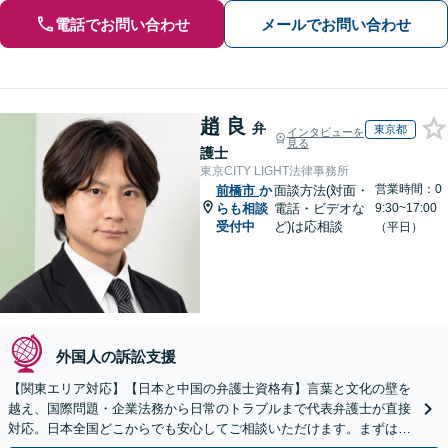
電話でお問い合わせ
メールでお問い合わせ
趙 良
弁
東京都
インタビューを
見る
護士
東京CITY LIGHT法律事務所
営業時間：0
前橋市
か
面談方法(対面・
らも相談
電話・ビデオな
9:30~17:00
受付中
ど)は応相談
（平日）
外国人の訴訟支援
【関東エリア対応】【日本と中国の弁護士資格有】言葉と文化の壁を
越え、国際問題・企業法務から日常のトラブルまで代表弁護士が直接
対応。日本全国どこからでも安心してご相談いただけます。まずは一