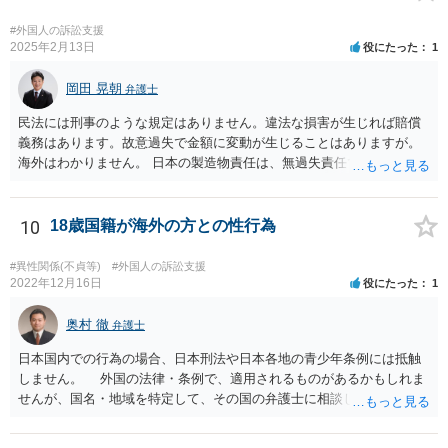
#外国人の訴訟支援
2025年2月13日
役にたった
1
岡田 晃朝
弁護士
民法には刑事のような規定はありません。違法な損害が生じれば賠償
義務はあります。故意過失で金額に変動が生じることはありますが。
海外はわかりません。 日本の製造物責任は、無過失責任です。ですの
で、瑕疵があったかどうかが問題で、過失は問題になりません。
10
18歳国籍が海外の方との性行為
#異性関係(不貞等)
#外国人の訴訟支援
2022年12月16日
役にたった
1
奥村 徹
弁護士
日本国内での行為の場合、日本刑法や日本各地の青少年条例には抵触
しません。 外国の法律・条例で、適用されるものがあるかもしれま
せんが、国名・地域を特定して、その国の弁護士に相談してくださ
い。