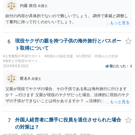
内藤 政信
弁護士
給付の内容が具体的でないので難しいでしょう。 調停で家裁と調整し
て審判に持って行くのがいいでしょう。
6
現役ヤクザの親を持つ子供の海外旅行とパスポー
ト取得について
#入管書類の申請サポート
#外国人の訴訟支援
#入管対応・外国人との交渉
#海外ビザ取得サポート
2024年8月28日
役にたった
1
匿名A
弁護士
父親が現役でヤクザの場合、その子供である私は海外旅行に行けます
か？ →行けます 父親が現役のヤクザだった場合、法律的に現役のヤク
ザの子供ができないことは何かありますか？ →法律的に、ということ
であれば、ないかと思います。
7
外国人経営者に勝手に役員を退任させられた場合
の対策は？
#在留資格
#被害者
#横領罪・背任罪
#契約書・借用書なし