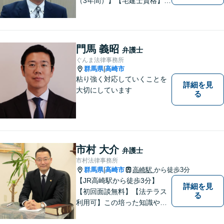
（3年間）】【宅建士資格】信
頼・丁寧・研鑽
門馬 義昭
弁護士
ぐんま法律事務所
群馬県
高崎市
|
粘り強く対応していくことを
詳細を見
大切にしています
る
市村 大介
弁護士
市村法律事務所
群馬県
高崎市
高崎駅
から徒歩3分
|
【JR高崎駅から徒歩3分】
詳細を見
【初回面談無料】【法テラス
る
利用可】この培った知識や経
験と、迅速かつ誠実な対応を