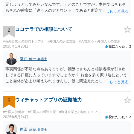
元しようとしてみたいなんです。」とのことですが，本件ではそもそ
もそれが確実に「違う人のアカウント」であると断定できていません
し，仮にそのアドレスが実在したとしても不正アクセスの故意が観念
できません。余計な心配でしょう。
2
ココナラでの相談について
#海外企業との契約トラブル
#外国人の訴訟支援
#入管対応・外国人との交渉
2026年1月20日
役にたった
2
瀬戸 伸一
弁護士
事実関係が不明な点もありますが、報酬はきちんと相談者様が引き出
しできる口座に入っていますでしょうか？ お金を多く振り込むという
こと自体があまり考えられませんし、仮に間違えたとしても、海外の
銀行預金口座に現金で振り込んで返金というのが通常と思いますの
で、paypayを使うというのは、話として怪しい感じがします。 絶対に
損のないように行動されるとよいと思われます。
3
ウィチャットアプリの証拠能力
#外国人労働者
#外国人の訴訟支援
#海外企業との契約トラブル
2025年5月14日
役にたった
2
原田 恭徳
弁護士