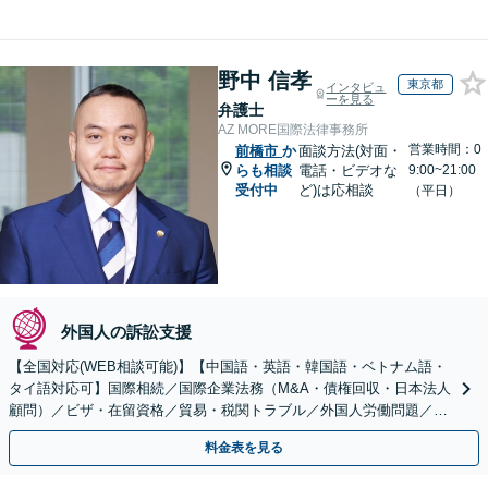
野中 信孝
東京都
インタビュ
ーを見る
弁護士
AZ MORE国際法律事務所
営業時間：0
前橋市
か
面談方法(対面・
らも相談
電話・ビデオな
9:00~21:00
受付中
ど)は応相談
（平日）
外国人の訴訟支援
【全国対応(WEB相談可能)】【中国語・英語・韓国語・ベトナム語・
タイ語対応可】国際相続／国際企業法務（M&A・債権回収・日本法人
顧問）／ビザ・在留資格／貿易・税関トラブル／外国人労働問題／外
国人刑事事件など、幅広いご相談に対応可能
料金表を見る