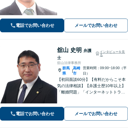
い。強制執行の経験も豊富です。【離
婚・男女問題】相談者さまのお気持ち
に寄り添ってサポートいたします。お
気軽にご相談ください。
電話でお問い合わせ
メールでお問い合わせ
舘山 史明
弁護
インタビューを見
る
士
舘山法律事務所
群馬
高崎
営業時間：09:00~18:00（平
|
県
市
日）
【初回面談60分】【有料だからこそ本
気の法律相談】【弁護士歴10年以上】
「離婚問題」「インターネットトラブ
ル」「交通事故」「相続」「企業法
務」はお任せください！冷静・緻密・
そして大胆に、オーダーメイドの弁護
電話でお問い合わせ
メールでお問い合わせ
を展開します【高崎駅徒歩15分】