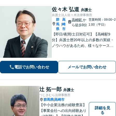
佐々木 弘道
弁護士
弁護士法人佐々木法律事務所
群
高
高崎駅
か
営業時間：09:00~2
馬
崎
|
1:00（平日）
ら徒歩9分
県
市
【即日/夜間/土日対応可】【高崎駅9
分】弁護士歴20年以上の多数の実績・
ノウハウがあるため、様々なケースで
の解決実績があります。複雑な案件の
場合には、在籍する弁護士複数名の経
験・ノウハウを活かして共同して取り
電話でお問い合わせ
メールでお問い合わせ
組んでいきます。
辻 拓一郎
弁護士
つじきむら法律事務所
群馬県
高崎市
|
【中小企業法務の経験豊富】
詳細を見
【事業会社への出向経験あり
る