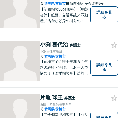
群馬県
前橋市
新前橋駅
から徒歩8分
|
【初回相談30分無料】【明朗
詳細を見
会計】離婚／交通事故／不動
る
産／借金など身の回りのトラ
ブルに豊富な実績と経験あ
り！お早めのご相談が望まれ
ます。親切丁寧にわかりやす
小渕 喜代治
くアドバイスを行い、皆さま
弁護士
のニーズに沿った迅速な解決
小渕法律事務所
を目指します。
群馬県
前橋市
|
【前橋市で弁護士実務３４年
詳細を見
超の経験・実績】【お一人で
る
悩むよりまず相談を】法的ト
ラブルを抱えたあなたに寄り
添い、適格な法的サービスを
提供して、最大限の利益確保
のお手伝いをします。
片亀 球王
弁護士
角田・片亀法律事務所
群馬県
前橋市
|
【完全個室で相談可】【バリ
詳細を見