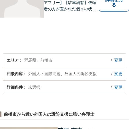
アフリー】【駐車場有】依頼
る
者の方が置かれた個々の状況
を知るため、よく話を聞くこ
とを大切にしています。 ま
た、事案に応じて、司法書
士、税理士等他の専門職と連
携し、最善の方法で解決する
ことを目指します。
エリア
群馬県、前橋市
変更
相談内容
外国人・国際問題、外国人の訴訟支援
変更
詳細条件
未選択
変更
前橋市から近い外国人の訴訟支援に強い弁護士