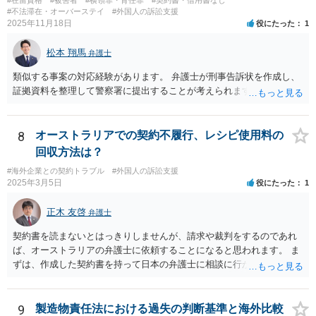
#不法滞在・オーバーステイ
#外国人の訴訟支援
2025年11月18日
役にたった
1
松本 翔馬
弁護士
類似する事案の対応経験があります。 弁護士が刑事告訴状を作成し、
証拠資料を整理して警察署に提出することが考えられます。
8
オーストラリアでの契約不履行、レシピ使用料の
回収方法は？
#海外企業との契約トラブル
#外国人の訴訟支援
2025年3月5日
役にたった
1
正木 友啓
弁護士
契約書を読まないとはっきりしませんが、請求や裁判をするのであれ
ば、オーストラリアの弁護士に依頼することになると思われます。 ま
ずは、作成した契約書を持って日本の弁護士に相談に行かれて、契約
書の内容から請求手段を検討していくのがよいかと思います。
9
製造物責任法における過失の判断基準と海外比較