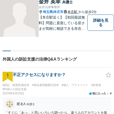
金井 英幸
弁護士
法律事務所／特許事務所を目
金井法律事務所
指しています。お気軽にご相
埼玉県
本庄市
本庄駅
から徒歩2分
|
談ください。
【本庄駅近く】【初回面談無
詳細を見
料】問題に直面している皆さ
る
まが気軽に相談できる存在に
なります。離婚問題／相続問
題／交通事故など、幅広いト
ラブルに対応。【当日／夜間
／休日対応可能】公平・公正
な立場から、事件の見通しを
外国人の訴訟支援の法律Q&Aランキング
正確に伝えます。お気軽にご
相談ください。
1
不正アクセスになりますか？
#訴訟・損害賠償請求
#発信者情報開示請求
#個人・プライベート
#加害者
#外国人の訴訟支援
2024年8月29日
役にたった
4
匿名A
弁護士
「すぐに「あっ」と思いいろいろ調べたら、違う人のアカウントを復