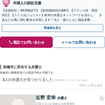
外国人の訴訟支援
【全国対応｜WEB面談可】【初回相談60分無料】【フランス語・英語
対応】【スイス法ジュリスト】欧州の弁護士ネットワークを活かし、
あなたが真に望む解決を目指します！法人・個人ともに相談多数。細
やかな連絡と粘り強い交渉を徹底【休日・夜間相談可】
料金表を見る
電話でお問い合わせ
メールでお問い合わせ
前橋市に所在する弁護士
前橋市の事務所等での面談予約が可能です。
3
人の弁護士が見つかりました
(検索結果について詳しくは
こちら
)
3件中 1-3件を表示
近野 宏幸
弁護士
弁護士法人釘島総合法律事務所