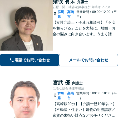
猪俣 有未
弁護士
石原・関・猿谷法律事務所 高崎オフィス
群馬
高崎
営業時間：09:00~12:00（平
|
県
市
日）
【女性弁護士・子連れ相談可】「不安
を和らげる」ことを大切に、離婚・お
金の悩みに向き合います。うまく話せ
なくても大丈夫です。状況の整理から
ご一緒します【高崎・完全個室・駐車
場無料】
電話でお問い合わせ
メールでお問い合わせ
宮武 優
弁護士
はるな総合法律事務所
群馬
高崎
営業時間：09:00~18:00（平
|
県
市
日）
【高崎駅20分】【弁護士歴10年以上】
【不動産・住まい】建物の明渡請求／
家賃の未払い対応などお任せくださ