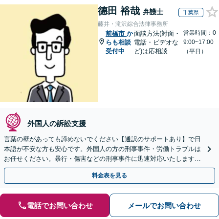
德田 裕哉
弁護士
千葉県
藤井・滝沢綜合法律事務所
営業時間：0
前橋市
か
面談方法(対面・
らも相談
電話・ビデオな
9:00~17:00
受付中
ど)は応相談
（平日）
外国人の訴訟支援
言葉の壁があっても諦めないでください【通訳のサポートあり】で日
本語が不安な方も安心です。外国人の方の刑事事件・労働トラブルは
お任せください。暴行・傷害などの刑事事件に迅速対応いたします。
【事前予約で休日・夜間面談可】
料金表を見る
電話でお問い合わせ
メールでお問い合わせ