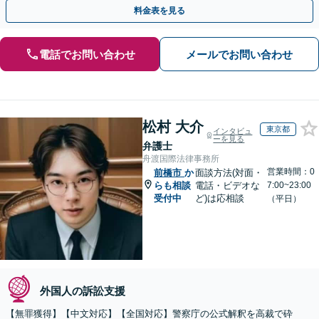
歩を踏み出してみませんか。【初回相談無料】
料金表を見る
電話でお問い合わせ
メールでお問い合わせ
松村 大介
東京都
インタビュ
ーを見る
弁護士
舟渡国際法律事務所
営業時間：0
前橋市
か
面談方法(対面・
らも相談
電話・ビデオな
7:00~23:00
受付中
ど)は応相談
（平日）
外国人の訴訟支援
【無罪獲得】【中文対応】【全国対応】警察庁の公式解釈を高裁で砕