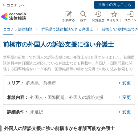
弁護士の方はこちら
ココナラへ
投稿する
探す
閲覧履歴
マイリスト
ログイン
ココナラ法律相談
群馬県で法律相談できる弁護士
前橋市で法律相談で
前橋市の外国人の訴訟支援に強い弁護士
群馬県の前橋市で外国人の訴訟支援に強い弁護士が3名見つかりました。初回面
談無料や休日面談に対応している弁護士なども掲載中。外国人・国際問題に関
係する国際離婚やハーグ条約、国際結婚等の細かな分野での絞り込み検索もで
き便利です。特に弁護士法人釘島総合法律事務所の近野 宏幸弁護士や小渕法律
事務所の小渕 喜代治弁護士、角田・片亀法律事務所の片亀 球王弁護士のプロフ
エリア
群馬県、前橋市
変更
ィール情報や弁護士費用、強みなどが注目されています。『前橋市で土日や夜
間に発生した外国人の訴訟支援のトラブルを今すぐに弁護士に相談したい』
相談内容
外国人・国際問題、外国人の訴訟支援
変更
『外国人の訴訟支援のトラブル解決の実績豊富な近くの弁護士を検索したい』
『初回相談無料で外国人の訴訟支援を法律相談できる前橋市内の弁護士に相談
予約したい』などでお困りの相談者さんにおすすめです。
詳細条件
未選択
変更
外国人の訴訟支援に強い前橋市から相談可能な弁護士