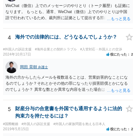
WeChat（微信）上でのメッセージのやりとり（トーク履歴）も証拠に
なります。 もっとも、通常、WeChat（微信）上でのやりとりは中国
語で行われているため、裁判所に証拠として提出する際には日本語の
翻訳文も一緒に提出する必要があります。
4
海外での法律的には、どうなるんでしょうか？
#外国人の訴訟支援
#海外企業との契約トラブル
#入管対応・外国人との交渉
2024年10月17日
役にたった
2
岡田 晃朝
弁護士
海外の方からしたらメールを複数送ることは、営業妨害的なことにな
るのでしょうか？それとかその他の罪になったり損害賠償とかになる
のでしょうか？ 異常な数とか異常な内容を送った場合はそういうこと
もあります。海外とあり、その国の法律がどうなっているのかわかり
ませんが、日本ではそうです。 しかし、現実には、あまりないかとは
思います。 お礼を送ったなら、もう伝っているでしょうから、今後
5
財産分与の合意書を外国でも通用するように法的
は、止めておけばよいでしょう。
拘束力を持たせるには？
#国際離婚
#外国人の訴訟支援
#外国人の家族問題を抱える日本人
2019年5月15日
役にたった
2