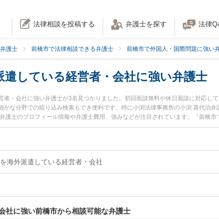
法律相談を投稿する
弁護士を探す
法律Q
弁護士
前橋市で法律相談できる弁護士
前橋市で外国人・国際問題に強い
派遣している経営者・会社に強い弁護士
営者・会社に強い弁護士が3名見つかりました。初回面談無料や休日面談に対応し
細かな分野での絞り込み検索もでき便利です。特に小渕法律事務所の小渕 喜代治弁
幸弁護士のプロフィール情報や弁護士費用、強みなどが注目されています。『前橋市
に相談したい』『従業員を海外派遣している経営者・会社のトラブル解決の実績豊
律相談できる前橋市内の弁護士に相談予約したい』などでお困りの相談者さんにお
を海外派遣している経営者・会社
会社に強い前橋市から相談可能な弁護士