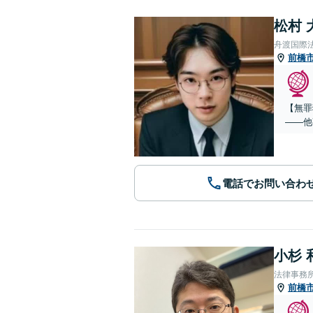
松村 
舟渡国際
前橋
【無罪
——他
電話でお問い合わ
小杉 
法律事務
前橋