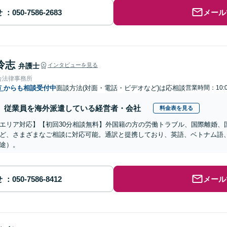
せ
メール
怜志
弁護士
インタビューを見る
合法律事務所
市
からも相談受付中
面談方法(対面・電話・ビデオなど)は応相談
営業時間：10:
従業員を海外派遣している経営者・会社
料金表を見る
エリア対応】【初回30分相談無料】外国籍の方の労働トラブル、国際離婚、
ど、さまざまなご相談に対応可能。通訳と提携しており、英語、ベトナム語
途）。
せ
メール