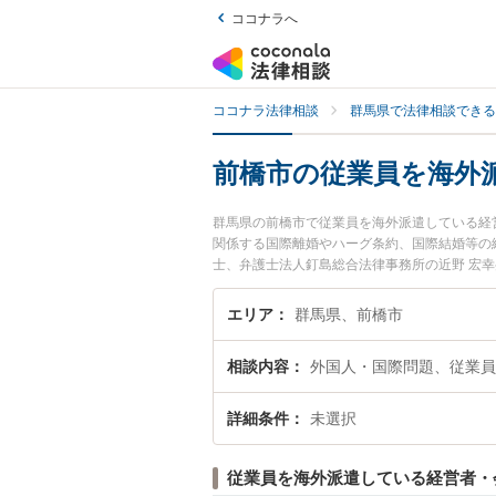
ココナラへ
ココナラ法律相談
群馬県で法律相談できる
前橋市の従業員を海外
群馬県の前橋市で従業員を海外派遣している経
関係する国際離婚やハーグ条約、国際結婚等の
士、弁護士法人釘島総合法律事務所の近野 宏
いる経営者・会社のトラブルを今すぐに弁護士
で従業員を海外派遣している経営者・会社を法
エリア
群馬県、前橋市
相談内容
外国人・国際問題、従業員
詳細条件
未選択
従業員を海外派遣している経営者・