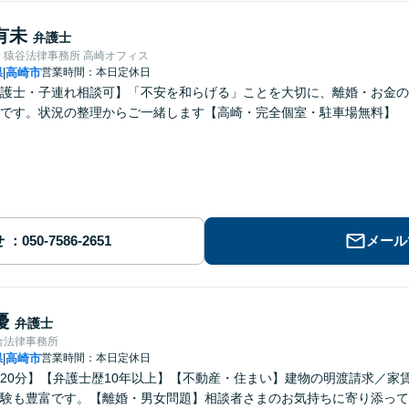
有未
弁護士
・猿谷法律事務所 高崎オフィス
県
高崎市
営業時間：本日定休日
|
護士・子連れ相談可】「不安を和らげる」ことを大切に、離婚・お金の
です。状況の整理からご一緒します【高崎・完全個室・駐車場無料】
せ
メール
優
弁護士
合法律事務所
県
高崎市
営業時間：本日定休日
|
20分】【弁護士歴10年以上】【不動産・住まい】建物の明渡請求／家
験も豊富です。【離婚・男女問題】相談者さまのお気持ちに寄り添って