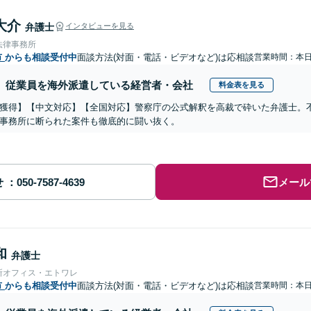
大介
弁護士
インタビューを見る
法律事務所
市
からも相談受付中
面談方法(対面・電話・ビデオなど)は応相談
営業時間：本
従業員を海外派遣している経営者・会社
料金表を見る
獲得】【中文対応】【全国対応】警察庁の公式解釈を高裁で砕いた弁護士。
事務所に断られた案件も徹底的に闘い抜く。
せ
メール
和
弁護士
所オフィス・エトワレ
市
からも相談受付中
面談方法(対面・電話・ビデオなど)は応相談
営業時間：本