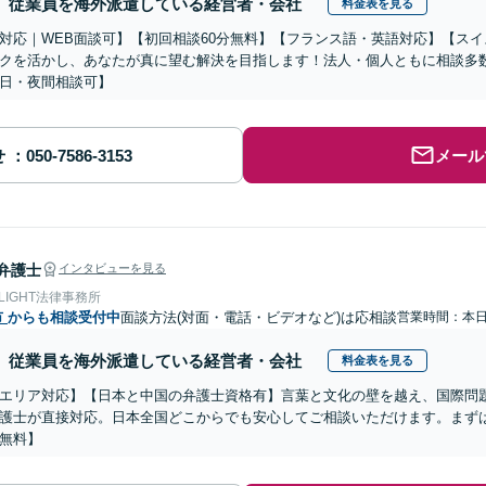
従業員を海外派遣している経営者・会社
料金表を見る
対応｜WEB面談可】【初回相談60分無料】【フランス語・英語対応】【ス
クを活かし、あなたが真に望む解決を目指します！法人・個人ともに相談多
日・夜間相談可】
せ
メール
弁護士
インタビューを見る
 LIGHT法律事務所
市
からも相談受付中
面談方法(対面・電話・ビデオなど)は応相談
営業時間：本
従業員を海外派遣している経営者・会社
料金表を見る
エリア対応】【日本と中国の弁護士資格有】言葉と文化の壁を越え、国際問
護士が直接対応。日本全国どこからでも安心してご相談いただけます。まず
無料】