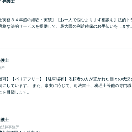
治
弁護士
士実務３４年超の経験・実績】【お一人で悩むよりまず相談を】法的ト
適格な法的サービスを提供して、最大限の利益確保のお手伝いをします
弁護士
務所
談可】【バリアフリー】【駐車場有】依頼者の方が置かれた個々の状況
切にしています。 また、事案に応じて、司法書士、税理士等他の専門職
とを目指します。
弁護士
合法律事務所