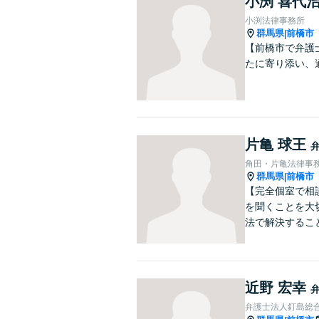
小渕 喜代
小渕法律事務所
群馬県
前橋市
|
【前橋市で弁護
たに寄り添い、
片亀 球王
角田・片亀法律事
群馬県
前橋市
|
【完全個室で相
を聞くことを大
法で解決するこ
近野 宏幸
弁護士法人釘島総