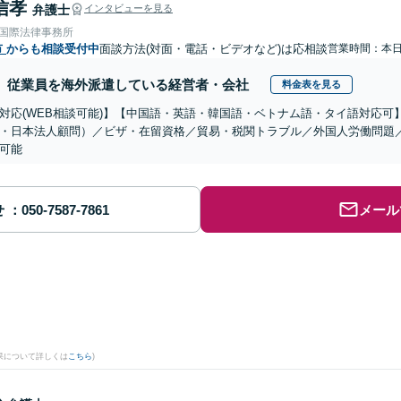
信孝
弁護士
インタビューを見る
RE国際法律事務所
市
からも相談受付中
面談方法(対面・電話・ビデオなど)は応相談
営業時間：本
従業員を海外派遣している経営者・会社
料金表を見る
対応(WEB相談可能)】【中国語・英語・韓国語・ベトナム語・タイ語対応可
・日本法人顧問）／ビザ・在留資格／貿易・税関トラブル／外国人労働問題
可能
せ
メール
果について詳しくは
こちら
)