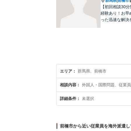
群馬県
前橋市
|
【初回相談30
経験あり！お早
った迅速な解決
エリア
群馬県、前橋市
相談内容
外国人・国際問題、従業員
詳細条件
未選択
前橋市から近い従業員を海外派遣し