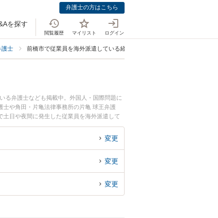
弁護士の方はこちら
&Aを探す
閲覧履歴
マイリスト
ログイン
弁護士
前橋市で従業員を海外派遣している経営者・会社に強い弁護士
ている弁護士なども掲載中。外国人・国際問題に
護士や角田・片亀法律事務所の片亀 球王弁護
で土日や夜間に発生した従業員を海外派遣して
富な近くの弁護士を検索したい』『初回相談無料
すすめです。
変更
変更
変更