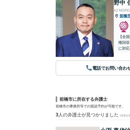
野中 
AZ MO
前橋
【全国
権回収
に対応
電話でお問い合わ
前橋市に所在する弁護士
前橋市の事務所等での面談予約が可能です。
3
人の弁護士が見つかりました
(検索結