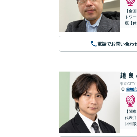
【全国
トワー
底【休
電話でお問い合わ
趙 良
東京CITY
前橋
【関東
代表弁
回相談