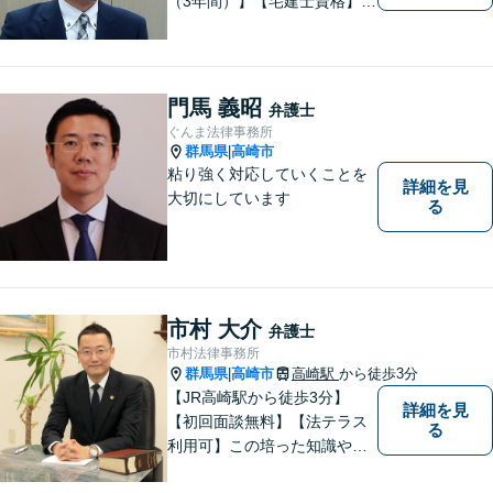
（3年間）】【宅建士資格】信
頼・丁寧・研鑽
門馬 義昭
弁護士
ぐんま法律事務所
群馬県
高崎市
|
粘り強く対応していくことを
詳細を見
大切にしています
る
市村 大介
弁護士
市村法律事務所
群馬県
高崎市
高崎駅
から徒歩3分
|
【JR高崎駅から徒歩3分】
詳細を見
【初回面談無料】【法テラス
る
利用可】この培った知識や経
験と、迅速かつ誠実な対応を