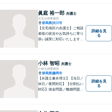
礎として、地域社会に貢献し
て参りたいと考えておりま
す。お気軽にご相談くださ
眞庭 裕一郎
弁護士
い。
北毛法律事務所
群馬県
渋川市
|
【北毛地区の弁護士】ご相談
詳細を見
者様の状況やお気持ちに寄り
る
添い誠実に対応いたします。
法律トラブルでお困りの方の
強い味方として丁寧に迅速に
対応します
小林 智昭
弁護士
小林法律事務所
群馬県
藤岡市
|
【弁護士兼弁理士】【当日／
詳細を見
休日／夜間対応】【分割払い
る
対応】借金問題／離婚問題／
相続問題／企業法務など弁護
士業務も、特許／商標登録／
意匠登録など弁理士業務も、
幅広く対応。地域に根ざした