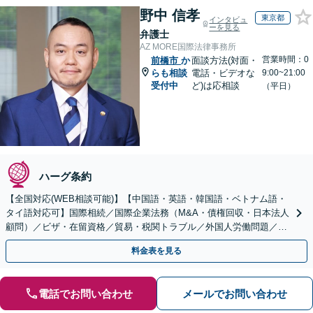
野中 信孝
東京都
インタビュ
ーを見る
弁護士
AZ MORE国際法律事務所
営業時間：0
前橋市
か
面談方法(対面・
らも相談
電話・ビデオな
9:00~21:00
受付中
ど)は応相談
（平日）
ハーグ条約
【全国対応(WEB相談可能)】【中国語・英語・韓国語・ベトナム語・
タイ語対応可】国際相続／国際企業法務（M&A・債権回収・日本法人
顧問）／ビザ・在留資格／貿易・税関トラブル／外国人労働問題／外
国人刑事事件など、幅広いご相談に対応可能
料金表を見る
電話でお問い合わせ
メールでお問い合わせ