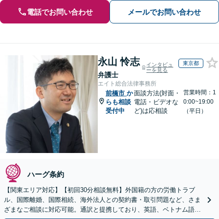
電話でお問い合わせ
メールでお問い合わせ
永山 怜志
東京都
インタビュ
ーを見る
弁護士
エイト総合法律事務所
営業時間：1
前橋市
か
面談方法(対面・
らも相談
電話・ビデオな
0:00~19:00
受付中
ど)は応相談
（平日）
ハーグ条約
【関東エリア対応】【初回30分相談無料】外国籍の方の労働トラブ
ル、国際離婚、国際相続、海外法人との契約書・取引問題など、さま
ざまなご相談に対応可能。通訳と提携しており、英語、ベトナム語、