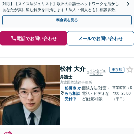
対応】【スイス法ジュリスト】欧州の弁護士ネットワークを活かし、
あなたが真に望む解決を目指します！法人・個人ともに相談多数。細
やかな連絡と粘り強い交渉を徹底【休日・夜間相談可】
料金表を見る
電話でお問い合わせ
メールでお問い合わせ
松村 大介
東京都
インタビュ
ーを見る
弁護士
舟渡国際法律事務所
営業時間：0
前橋市
か
面談方法(対面・
らも相談
電話・ビデオな
7:00~23:00
受付中
ど)は応相談
（平日）