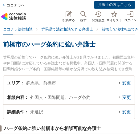
弁護士の方はこちら
ココナラへ
投稿する
探す
閲覧履歴
マイリスト
ログイン
ココナラ法律相談
群馬県で法律相談できる弁護士
前橋市で法律相談で
前橋市のハーグ条約に強い弁護士
群馬県の前橋市でハーグ条約に強い弁護士が3名見つかりました。初回面談無料
や休日面談に対応している弁護士なども掲載中。外国人・国際問題に関係する
国際離婚やハーグ条約、国際結婚等の細かな分野での絞り込み検索もでき便利
です。特に弁護士法人釘島総合法律事務所の近野 宏幸弁護士や角田・片亀法律
事務所の片亀 球王弁護士、小渕法律事務所の小渕 喜代治弁護士のプロフィール
エリア
群馬県、前橋市
変更
情報や弁護士費用、強みなどが注目されています。『前橋市で土日や夜間に発
生したハーグ条約のトラブルを今すぐに弁護士に相談したい』『ハーグ条約の
相談内容
外国人・国際問題、ハーグ条約
変更
トラブル解決の実績豊富な近くの弁護士を検索したい』『初回相談無料でハー
グ条約を法律相談できる前橋市内の弁護士に相談予約したい』などでお困りの
相談者さんにおすすめです。
詳細条件
未選択
変更
ハーグ条約に強い前橋市から相談可能な弁護士