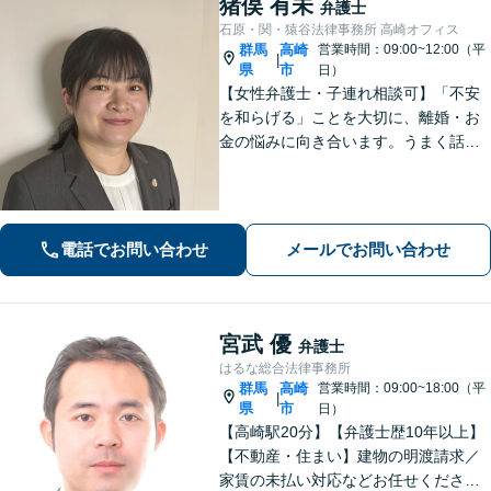
猪俣 有未
弁護士
石原・関・猿谷法律事務所 高崎オフィス
群馬
高崎
営業時間：09:00~12:00（平
|
県
市
日）
【女性弁護士・子連れ相談可】「不安
を和らげる」ことを大切に、離婚・お
金の悩みに向き合います。うまく話せ
なくても大丈夫です。状況の整理から
ご一緒します【高崎・完全個室・駐車
場無料】
電話でお問い合わせ
メールでお問い合わせ
宮武 優
弁護士
はるな総合法律事務所
群馬
高崎
営業時間：09:00~18:00（平
|
県
市
日）
【高崎駅20分】【弁護士歴10年以上】
【不動産・住まい】建物の明渡請求／
家賃の未払い対応などお任せくださ