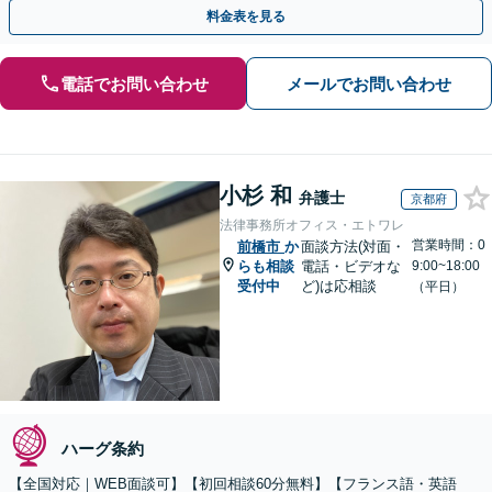
中国語、タイ語等対応可能です（通訳料別途）。
料金表を見る
電話でお問い合わせ
メールでお問い合わせ
小杉 和
弁護士
京都府
法律事務所オフィス・エトワレ
営業時間：0
前橋市
か
面談方法(対面・
らも相談
電話・ビデオな
9:00~18:00
受付中
ど)は応相談
（平日）
ハーグ条約
【全国対応｜WEB面談可】【初回相談60分無料】【フランス語・英語