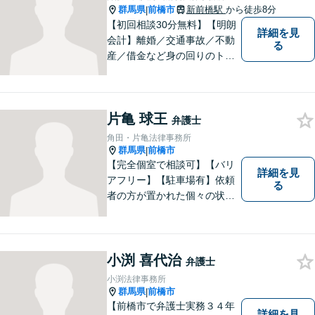
群馬県
前橋市
新前橋駅
から徒歩8分
|
【初回相談30分無料】【明朗
詳細を見
会計】離婚／交通事故／不動
る
産／借金など身の回りのトラ
ブルに豊富な実績と経験あ
り！お早めのご相談が望まれ
ます。親切丁寧にわかりやす
片亀 球王
くアドバイスを行い、皆さま
弁護士
のニーズに沿った迅速な解決
角田・片亀法律事務所
を目指します。
群馬県
前橋市
|
【完全個室で相談可】【バリ
詳細を見
アフリー】【駐車場有】依頼
る
者の方が置かれた個々の状況
を知るため、よく話を聞くこ
とを大切にしています。 ま
た、事案に応じて、司法書
士、税理士等他の専門職と連
小渕 喜代治
弁護士
携し、最善の方法で解決する
小渕法律事務所
ことを目指します。
群馬県
前橋市
|
【前橋市で弁護士実務３４年
詳細を見