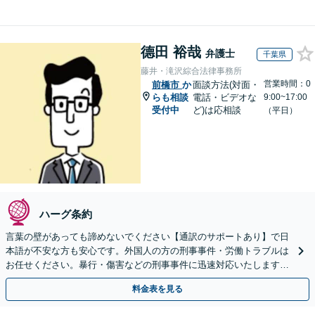
德田 裕哉
弁護士
千葉県
藤井・滝沢綜合法律事務所
営業時間：0
前橋市
か
面談方法(対面・
らも相談
電話・ビデオな
9:00~17:00
受付中
ど)は応相談
（平日）
ハーグ条約
言葉の壁があっても諦めないでください【通訳のサポートあり】で日
本語が不安な方も安心です。外国人の方の刑事事件・労働トラブルは
お任せください。暴行・傷害などの刑事事件に迅速対応いたします。
【事前予約で休日・夜間面談可】
料金表を見る