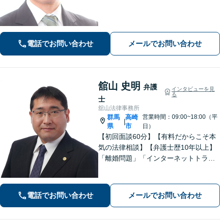
い。強制執行の経験も豊富です。【離
婚・男女問題】相談者さまのお気持ち
に寄り添ってサポートいたします。お
気軽にご相談ください。
電話でお問い合わせ
メールでお問い合わせ
舘山 史明
弁護
インタビューを見
る
士
舘山法律事務所
群馬
高崎
営業時間：09:00~18:00（平
|
県
市
日）
【初回面談60分】【有料だからこそ本
気の法律相談】【弁護士歴10年以上】
「離婚問題」「インターネットトラブ
ル」「交通事故」「相続」「企業法
務」はお任せください！冷静・緻密・
そして大胆に、オーダーメイドの弁護
電話でお問い合わせ
メールでお問い合わせ
を展開します【高崎駅徒歩15分】