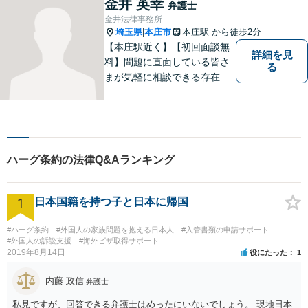
金井 英幸
弁護士
法律事務所／特許事務所を目
金井法律事務所
指しています。お気軽にご相
埼玉県
本庄市
本庄駅
から徒歩2分
|
談ください。
【本庄駅近く】【初回面談無
詳細を見
料】問題に直面している皆さ
る
まが気軽に相談できる存在に
なります。離婚問題／相続問
題／交通事故など、幅広いト
ラブルに対応。【当日／夜間
／休日対応可能】公平・公正
な立場から、事件の見通しを
ハーグ条約の法律Q&Aランキング
正確に伝えます。お気軽にご
相談ください。
1
日本国籍を持つ子と日本に帰国
#ハーグ条約
#外国人の家族問題を抱える日本人
#入管書類の申請サポート
#外国人の訴訟支援
#海外ビザ取得サポート
2019年8月14日
役にたった
1
内藤 政信
弁護士
私見ですが、回答できる弁護士はめったにいないでしょう。 現地日本