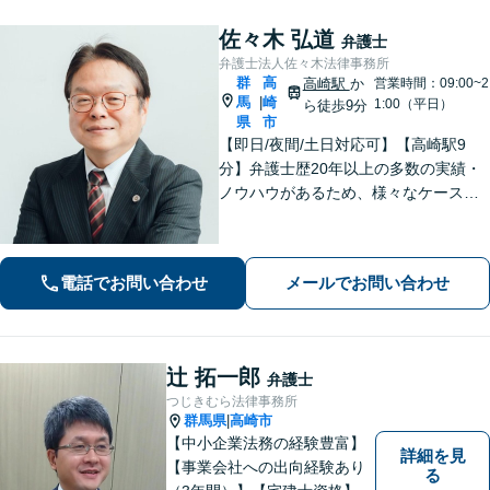
佐々木 弘道
弁護士
弁護士法人佐々木法律事務所
群
高
高崎駅
か
営業時間：09:00~2
馬
崎
|
1:00（平日）
ら徒歩9分
県
市
【即日/夜間/土日対応可】【高崎駅9
分】弁護士歴20年以上の多数の実績・
ノウハウがあるため、様々なケースで
の解決実績があります。複雑な案件の
場合には、在籍する弁護士複数名の経
験・ノウハウを活かして共同して取り
電話でお問い合わせ
メールでお問い合わせ
組んでいきます。
辻 拓一郎
弁護士
つじきむら法律事務所
群馬県
高崎市
|
【中小企業法務の経験豊富】
詳細を見
【事業会社への出向経験あり
る