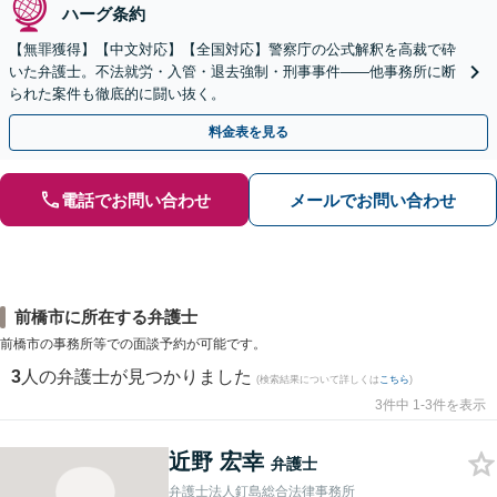
ハーグ条約
【無罪獲得】【中文対応】【全国対応】警察庁の公式解釈を高裁で砕
いた弁護士。不法就労・入管・退去強制・刑事事件——他事務所に断
られた案件も徹底的に闘い抜く。
料金表を見る
電話でお問い合わせ
メールでお問い合わせ
前橋市に所在する弁護士
前橋市の事務所等での面談予約が可能です。
3
人の弁護士が見つかりました
(検索結果について詳しくは
こちら
)
3件中 1-3件を表示
近野 宏幸
弁護士
弁護士法人釘島総合法律事務所