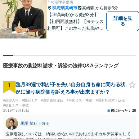
市村法律事務所
群馬県
高崎市
高崎駅
から徒歩3分
|
【JR高崎駅から徒歩3分】
詳細を見
【初回面談無料】【法テラス
る
利用可】この培った知識や経
験と、迅速かつ誠実な対応を
礎として、地域社会に貢献し
て参りたいと考えておりま
す。お気軽にご相談くださ
い。
医療事故の慰謝料請求・訴訟の法律Q&Aランキング
1
臨月39週で我が子を失い自分自身も命に関わる状
況に陥り病院側を訴える事が出来ますか？
#産婦人科
#投薬ミス
#説明義務違反
#手術ミス・事故
#慰謝料請求・訴訟
#検査ミス・事故
2019年9月16日
役にたった
28
馬場 龍行
弁護士
医療過誤については，納得いかないのであればまずカルテ開示をして