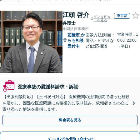
江頭 啓介
東京都
インタビュ
ーを見る
弁護士
永岡法律事務所
営業時間：1
前橋市
か
面談方法(対面・
らも相談
電話・ビデオな
0:00~22:00
受付中
ど)は応相談
（平日）
医療事故の慰謝料請求・訴訟
【出張相談対応】【土日祝日対応】 医療機関の法律顧問で培った経験
を活かし、困難な医療問題にも積極的に取り組み、依頼者さまの心に
寄り添った解決を目指します。
料金表を見る
メールでお問い合わせ