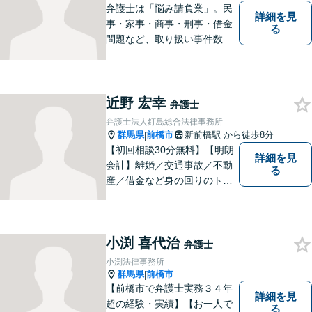
弁護士は「悩み請負業」。民
詳細を見
事・家事・商事・刑事・借金
る
問題など、取り扱い事件数も
多くスタッフの経験も豊富で
す。私たちがご相談をお受け
する業務に限定はありません
ので、相談すべきかどうかで
近野 宏幸
弁護士
迷わずにお気軽にご相談くだ
弁護士法人釘島総合法律事務所
さい。
群馬県
前橋市
新前橋駅
から徒歩8分
|
【初回相談30分無料】【明朗
詳細を見
会計】離婚／交通事故／不動
る
産／借金など身の回りのトラ
ブルに豊富な実績と経験あ
り！お早めのご相談が望まれ
ます。親切丁寧にわかりやす
小渕 喜代治
くアドバイスを行い、皆さま
弁護士
のニーズに沿った迅速な解決
小渕法律事務所
を目指します。
群馬県
前橋市
|
【前橋市で弁護士実務３４年
詳細を見
超の経験・実績】【お一人で
る