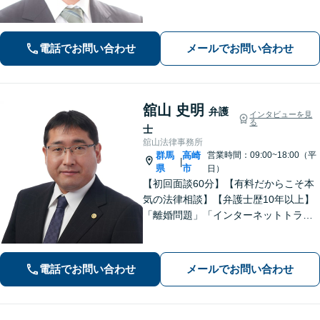
婚・男女問題】相談者さまのお気持ち
に寄り添ってサポートいたします。お
気軽にご相談ください。
電話でお問い合わせ
メールでお問い合わせ
舘山 史明
弁護
インタビューを見
る
士
舘山法律事務所
群馬
高崎
営業時間：09:00~18:00（平
|
県
市
日）
【初回面談60分】【有料だからこそ本
気の法律相談】【弁護士歴10年以上】
「離婚問題」「インターネットトラブ
ル」「交通事故」「相続」「企業法
務」はお任せください！冷静・緻密・
そして大胆に、オーダーメイドの弁護
電話でお問い合わせ
メールでお問い合わせ
を展開します【高崎駅徒歩15分】