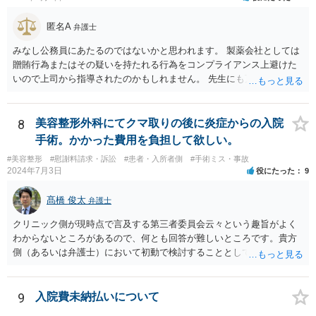
ない（多少の増額はあり得るとしても、裁判基準での和解は難しい）
と思われます。 弁護士が介入することにより提示額が大きく変わるこ
匿名A
弁護士
とは多々あるため、可能であれば弁護士に依頼した上での交渉をお勧
めしたいところです。
みなし公務員にあたるのではないかと思われます。 製薬会社としては
贈賄行為またはその疑いを持たれる行為をコンプライアンス上避けた
いので上司から指導されたのかもしれません。 先生にも万一迷惑をか
けることになってはいけないと。
8
美容整形外科にてクマ取りの後に炎症からの入院
手術。かかった費用を負担して欲しい。
#美容整形
#慰謝料請求・訴訟
#患者・入所者側
#手術ミス・事故
2024年7月3日
役にたった
9
髙橋 俊太
弁護士
クリニック側が現時点で言及する第三者委員会云々という趣旨がよく
わからないところがあるので、何とも回答が難しいところです。貴方
側（あるいは弁護士）において初動で検討することとしては、クリニ
ックから診療記録の入手をすること、緊急入院先の診断内容の確認や
医師意見聴取などが考えられるかと思います。それらを踏まえてクリ
ニック側の過失を肯定できそうであれば、クリニックに対して具体的
9
入院費未納払いについて
に損害賠償請求をしていくことになります。