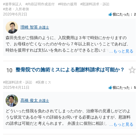
#連帯保証人
#内容証明作成送付
#時効の援用
#慰謝料請求・訴訟
#患者・入所者側
2020年6月2日
役にたった
2
理崎 智英
弁護士
森田先生がご指摘のように、入院費用は３年で時効にかかりますの
で、お母様が亡くなったのが今から７年以上前ということであれば、
時効を援用すれば支払いを免れることができると思います。 そのた
め、分割払いの交渉をするのではなく、弁護士に対して時効援用の内
容証明郵便を送るようにしてください。
10
整骨院での施術ミスによる慰謝料請求は可能か？
#慰謝料請求・訴訟
#医療ミス
2025年4月11日
役にたった
5
髙橋 俊太
弁護士
どういった怪我を負わされてしまったのか、治療等の見通しがどのよ
うな状況であるか等々の詳細をお伺いする必要はありますが、慰謝料
の請求は可能だと考えられます。 弁護士に個別に相談した方がよいケ
ースであると思いますので、最寄りの弁護士やココナラで弁護士を探
してみるとよいでしょう。