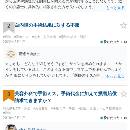
から医師や病院に法的責任を問えるのか検討することになります。近
くの弁護士に具体的に相談された方が良いでしょう。
2
白内障の手術結果に対する不服
#示談
#医療ミス
#患者・入所者側
#慰謝料請求・訴訟
2022年3月1日
役にたった
13
匿名A
弁護士
＞しかし、どんな手術もそうですが、サインを求められます。このサ
インをしている以上、このような不服申し立てはできませんでしょう
か？ 仮にサインをしていたとしても、「医師のミスが原因で老眼がひ
どくなったといえるような場合」や「白内障の手術の合併症として老
眼が悪化することがあるにもかかわらず、全く説明されなかったよう
な場合」には、請求することは可能です。
3
美容外科で手術ミス。手術代金に加えて損害賠償
請求できますか？
#慰謝料請求・訴訟
#美容整形
#手術ミス・事故
#病院・介護サービス提供者側
#示談
2018年2月1日
役にたった
16
鈴木 崇裕
弁護士