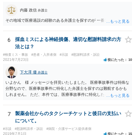
内藤 政信
弁護士
その地域で医療過誤の経験のある弁護士を探すのが 一番近道だね。
6
採血ミスによる神経損傷、適切な慰謝料請求の方
法とは？
#検査ミス・事故
#患者・入所者側
#示談
#慰謝料請求・訴訟
2021年7月23日
役にたった
10
下大澤 優
弁護士
いよかん 様 メッセージを拝見いたしました。 医療事故事件は特殊な
分野なので、医療事故事件に特化した弁護士を探すのは難航するかも
しれません。 ただ、本件では、医療事故事件に特化した弁護士でなく
とも対応は可能かと思われます。 医療事故事件で最も難しいのは医師
の過失（医療ミス）の立証なのですが、本件では過失自体には争いが
ないため、損害額の立証が主なポイントになります。 損害額に立証に
7
製薬会社からのタクシーチケットと後日の支払い
関しては、交通事故事件と同様の発想で考えればよいので、対応でき
について。
る弁護士は多いと思います。 今後の交渉については、ご自身で対応さ
#示談
#慰謝料請求・訴訟
#病院・介護サービス提供者側
れることも可能ではありますが、相手方保険会社は容易に増額に応じ
2019年7月1日
役にたった
15