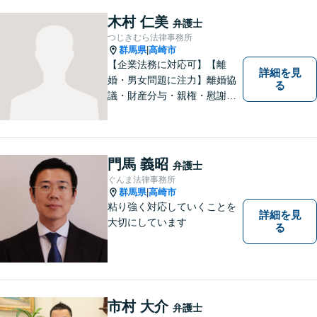
木村 仁美
弁護士
つじきむら法律事務所
群馬県
高崎市
|
【企業法務に対応可】【離
詳細を見
婚・男女問題に注力】離婚協
る
議・財産分与・親権・慰謝料
請求ならお任せください。女
性ならではの視点から皆様の
お気持ちに寄り添い、納得の
いく解決を目指します。まず
門馬 義昭
弁護士
はお気軽にご相談を！【駐車
ぐんま法律事務所
場完備】
群馬県
高崎市
|
粘り強く対応していくことを
詳細を見
大切にしています
る
市村 大介
弁護士