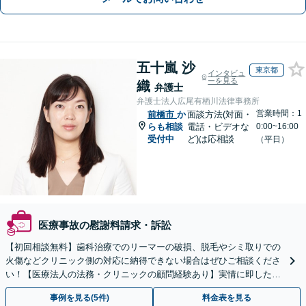
五十嵐 沙
東京都
インタビュ
ーを見る
織
弁護士
弁護士法人広尾有栖川法律事務所
営業時間：1
前橋市
か
面談方法(対面・
らも相談
電話・ビデオな
0:00~16:00
受付中
ど)は応相談
（平日）
医療事故の慰謝料請求・訴訟
【初回相談無料】歯科治療でのリーマーの破損、脱毛やシミ取りでの
火傷などクリニック側の対応に納得できない場合はぜひご相談くださ
い！【医療法人の法務・クリニックの顧問経験あり】実情に即したア
ドバイスで、納得のできるトラブルの解決を目指します。
事例を見る(5件)
料金表を見る