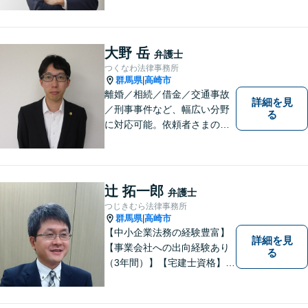
会話の中に自然と微笑みが生
まれるような雰囲気を大切に
しております。お気軽にお問
い合わせください。
大野 岳
弁護士
つくなわ法律事務所
群馬県
高崎市
|
離婚／相続／借金／交通事故
詳細を見
／刑事事件など、幅広い分野
る
に対応可能。依頼者さまの状
況を十分にヒアリングし、あ
らゆる観点から解決策をご提
案してまいります。お気軽に
ご相談ください。【完全個
辻 拓一郎
弁護士
室】【専用駐車場あり】
つじきむら法律事務所
群馬県
高崎市
|
【中小企業法務の経験豊富】
詳細を見
【事業会社への出向経験あり
る
（3年間）】【宅建士資格】信
頼・丁寧・研鑽