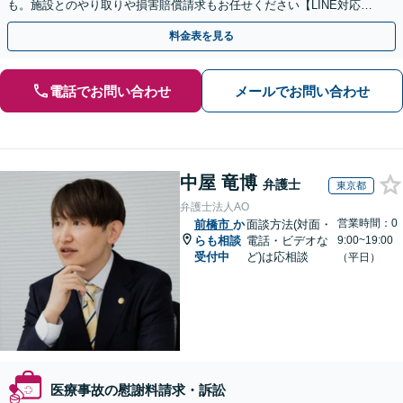
も。施設とのやり取りや損害賠償請求もお任せください【LINE対応
可】【夜間・休日面談可】【関東エリア対応】
料金表を見る
電話でお問い合わせ
メールでお問い合わせ
中屋 竜博
弁護士
東京都
弁護士法人AO
営業時間：0
前橋市
か
面談方法(対面・
らも相談
電話・ビデオな
9:00~19:00
受付中
ど)は応相談
（平日）
医療事故の慰謝料請求・訴訟