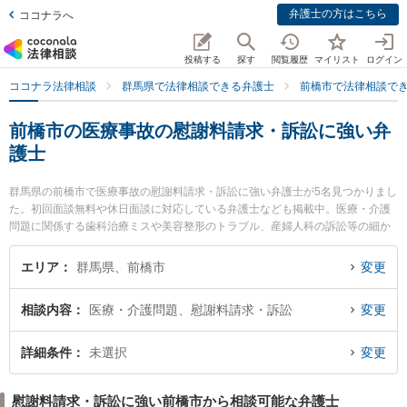
弁護士の方はこちら
ココナラへ
投稿する
探す
閲覧履歴
マイリスト
ログイン
ココナラ法律相談
群馬県で法律相談できる弁護士
前橋市で法律相談で
前橋市の医療事故の慰謝料請求・訴訟に強い弁
護士
群馬県の前橋市で医療事故の慰謝料請求・訴訟に強い弁護士が5名見つかりまし
た。初回面談無料や休日面談に対応している弁護士なども掲載中。医療・介護
問題に関係する歯科治療ミスや美容整形のトラブル、産婦人科の訴訟等の細か
な分野での絞り込み検索もでき便利です。特に梅山綜合法律事務所の梅山 綾加
弁護士やまえばし法律事務所の永島 隆明弁護士、星野・織田法律事務所の星野
エリア
群馬県、前橋市
変更
公洋弁護士のプロフィール情報や弁護士費用、強みなどが注目されています。
『前橋市で土日や夜間に発生した医療事故の慰謝料請求・訴訟のトラブルを今
相談内容
医療・介護問題、慰謝料請求・訴訟
変更
すぐに弁護士に相談したい』『医療事故の慰謝料請求・訴訟のトラブル解決の
実績豊富な近くの弁護士を検索したい』『初回相談無料で医療事故の慰謝料請
求・訴訟を法律相談できる前橋市内の弁護士に相談予約したい』などでお困り
詳細条件
未選択
変更
の相談者さんにおすすめです。
慰謝料請求・訴訟に強い前橋市から相談可能な弁護士