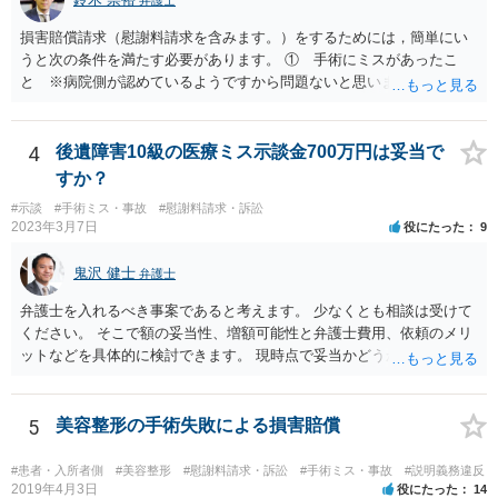
損害賠償請求（慰謝料請求を含みます。）をするためには，簡単にい
うと次の条件を満たす必要があります。 ① 手術にミスがあったこ
と ※病院側が認めているようですから問題ないと思います。 ② 手
術のミスの「せいで」仕事を休まなければならなくなったこと ③ 手
術のミスの「せいで」マスクが外せなくなったこと ④ 仕事を休まな
ければならなくなった「せいで」休業損害が発生したこと ⑤ マスク
4
後遺障害10級の医療ミス示談金700万円は妥当で
を外せなくなった「せいで」経済的に評価できる精神的な損害が発生
すか？
したこと 「せいで」と強調した点が，内藤先生のご指摘なさる「相当
#示談
#手術ミス・事故
#慰謝料請求・訴訟
因果関係」です。 手術のミスと関係のないことまでは責任追及ができ
2023年3月7日
役にたった
9
ないということです。 手術のミスの結果，手術前と比べて見た目が著
しく悪くなってしまったとか， 手術のミスの結果，入院期間が延びて
鬼沢 健士
弁護士
しまったとかいう事情があれば， 追加請求が可能な余地があります。
ただし，手術代の返金に応じた際に「これ以上金銭の請求はしませ
弁護士を入れるべき事案であると考えます。 少なくとも相談は受けて
ん」という趣旨の合意をしてしまっていると， 上記の請求は，基本的
ください。 そこで額の妥当性、増額可能性と弁護士費用、依頼のメリ
には困難となります。
ットなどを具体的に検討できます。 現時点で妥当かどうかを即断する
ことを避けた方がいいです。
5
美容整形の手術失敗による損害賠償
#患者・入所者側
#美容整形
#慰謝料請求・訴訟
#手術ミス・事故
#説明義務違反
2019年4月3日
役にたった
14