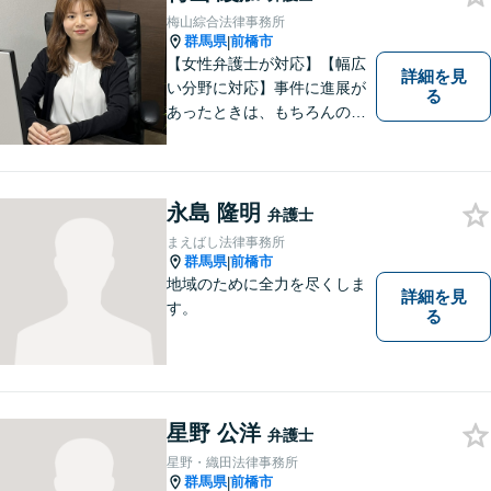
梅山綜合法律事務所
群馬県
前橋市
|
【女性弁護士が対応】【幅広
詳細を見
い分野に対応】事件に進展が
る
あったときは、もちろんのこ
と、事件に進展がなかったと
しても、定期的にご連絡する
ように心がけております。ご
相談者様のお話を丁寧にお聞
永島 隆明
弁護士
きし、常にご依頼者様に寄り
まえばし法律事務所
添った弁護活動をしておりま
群馬県
前橋市
|
す。
地域のために全力を尽くしま
詳細を見
す。
る
星野 公洋
弁護士
星野・織田法律事務所
群馬県
前橋市
|