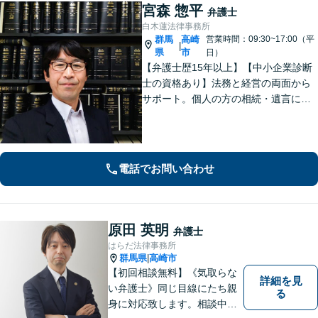
宮森 惣平
弁護士
白木蓮法律事務所
群馬
高崎
営業時間：09:30~17:00（平
|
県
市
日）
【弁護士歴15年以上】【中小企業診断
士の資格あり】法務と経営の両面から
サポート。個人の方の相続・遺言にも
対応。【セカンドオピニオン対応可】
事業承継やPMI等への助言も可能で
す。法律的な視点だけでなく経営全体
を見渡し、実効性のあるアドバイスを
電話でお問い合わせ
提供。
原田 英明
弁護士
はらだ法律事務所
群馬県
高崎市
|
【初回相談無料】《気取らな
詳細を見
い弁護士》同じ目線にたち親
る
身に対応致します。相談中も