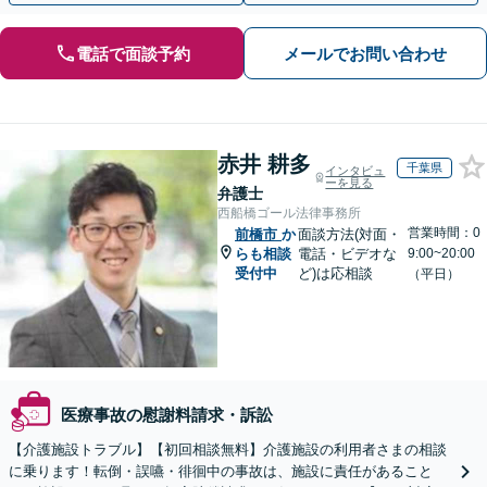
電話で面談予約
メールでお問い合わせ
赤井 耕多
千葉県
インタビュ
ーを見る
弁護士
西船橋ゴール法律事務所
営業時間：0
前橋市
か
面談方法(対面・
らも相談
電話・ビデオな
9:00~20:00
受付中
ど)は応相談
（平日）
医療事故の慰謝料請求・訴訟
【介護施設トラブル】【初回相談無料】介護施設の利用者さまの相談
に乗ります！転倒・誤嚥・徘徊中の事故は、施設に責任があること