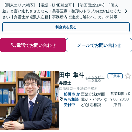
【関東エリア対応】【電話・LINE相談可】【初回面談無料】「個人
差」と言い逃れさせません！美容医療・整形のトラブルはお任せくだ
さい【弁護士が複数人在籍】事務所内で連携し解決へ。カルテ開示や
返金・賠償請求をサポートいたします【休日夜間面談可】
料金表を見る
電話でお問い合わせ
メールでお問い合わせ
田中 隼斗
千葉県
インタビュ
ーを見る
弁護士
西船橋ゴール法律事務所
営業時間：0
前橋市
か
面談方法(対面・
らも相談
電話・ビデオな
9:00~20:00
受付中
ど)は応相談
（平日）