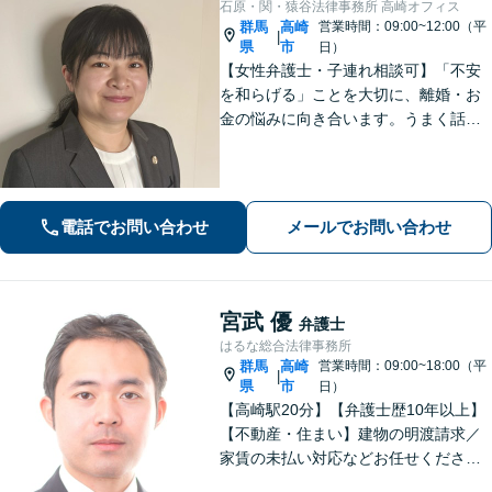
石原・関・猿谷法律事務所 高崎オフィス
群馬
高崎
営業時間：09:00~12:00（平
|
県
市
日）
【女性弁護士・子連れ相談可】「不安
を和らげる」ことを大切に、離婚・お
金の悩みに向き合います。うまく話せ
なくても大丈夫です。状況の整理から
ご一緒します【高崎・完全個室・駐車
場無料】
電話でお問い合わせ
メールでお問い合わせ
宮武 優
弁護士
はるな総合法律事務所
群馬
高崎
営業時間：09:00~18:00（平
|
県
市
日）
【高崎駅20分】【弁護士歴10年以上】
【不動産・住まい】建物の明渡請求／
家賃の未払い対応などお任せくださ
い。強制執行の経験も豊富です。【離