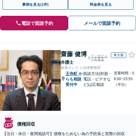
す【夜間面談可】
事例を見る(1件)
料金表を見る
電話で面談予約
メールで面談予約
齋藤 健博
東京都
インタビュ
ーを見る
弁護士
銀座さいとう法律事務所
営業時間：0
王寺町
か
面談方法(対面・
らも相談
電話・ビデオな
6:00~23:55
受付中
ど)は応相談
（平日）
債権回収
【当日・休日・夜間相談可】債権をためない為の予防策と実際の回収