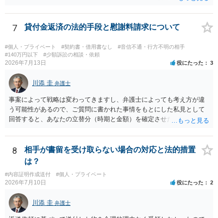
該当し、券面上使用者が指定されている場合には、チケット引渡し以
携帯電話であるなどした場合には特定に結びつけることは難しいとこ
外に選択肢がない場合もあるでしょう。 このように、本件の紛争は、
ろです。 LINEについても、詐欺の事案であれば照会できる可能性はあ
法的には「当事者の合理的意思」がどこにあるのかを追求した解決が
りますが、携帯電話の番号を経由する方法より難しくなります。 身元
7
貸付金返済の法的手段と慰謝料請求について
必要になると思われます。なかなか難しい問題なので、弁護士によっ
を特定した後は、返金の理屈があるかどうかを確認していきます。 基
ても回答は異なるかもしれません。
本的に贈与に該当する場合には返金請求ができません。 詐欺を含め、
#個人・プライベート
#契約書・借用書なし
#音信不通・行方不明の相手
当方に返金の理屈があるかどうかを確認していきます。 さらに、渡し
#140万円以下
#少額訴訟の相談・依頼
2026年7月13日
役にたった
3
た金額について、裏付けがあるかどうかも精査します。 上記を経て、
身元の特定、返金の理屈があると判断できるのであれば、まずは交渉
川添 圭
からスタートすることになるでしょう。 ご理解のとおり、詐欺である
弁護士
ことの立証は簡単ではありません。 刑事事件化が出来るのであれば、
事案によって戦略は変わってきますし、弁護士によっても考え方が違
返金交渉で有利になる可能性がありますが、民事上の詐欺の立証以上
う可能性があるので、ご質問に書かれた事情をもとにした私見として
に難しいところがあります。 こちらについては、一度、最寄りの警察
回答すると、あなたの立替分（時期と金額）を確定させた上で、淡々
署に被害相談をするようにしてください。 具体的な見通しに関して
と訴訟提起する方がよい事案ではないかと思料します。支払督促だ
は、証拠を拝見する必要があるため、直接弁護士にご相談された方が
と、もし異議申立てがなされる可能性が高そうであれば時間の浪費
良いかと思います。
（通常訴訟へ移行する日数分空転する）になりますし、支払督促及び
8
相手が書留を受け取らない場合の対応と法的措置
その異議後の通常訴訟は相手方の住所地が管轄裁判所になるため（特
は？
に相手方が遠方である場合は）対応が面倒な場合があるからです。相
#内容証明作成送付
#個人・プライベート
手方の主張については、和解で減額を考慮すればよいと思います。 な
2026年7月10日
役にたった
2
お、残念ながら、「連絡も返ってこず、返済の目処も立たずで精神的
ダメージが大きく」という理由では、慰謝料請求は通常は認められま
川添 圭
弁護士
せん。