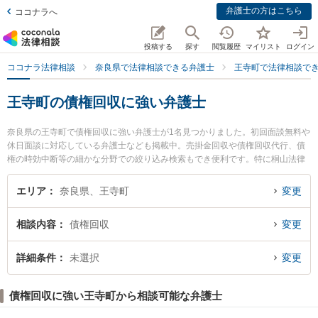
弁護士の方はこちら
ココナラへ
投稿する
探す
閲覧履歴
マイリスト
ログイン
ココナラ法律相談
奈良県で法律相談できる弁護士
王寺町で法律相談で
王寺町の債権回収に強い弁護士
奈良県の王寺町で債権回収に強い弁護士が1名見つかりました。初回面談無料や
休日面談に対応している弁護士なども掲載中。売掛金回収や債権回収代行、債
権の時効中断等の細かな分野での絞り込み検索もでき便利です。特に桐山法律
事務所の桐山 修一弁護士のプロフィール情報や弁護士費用、強みなどが注目さ
れています。『王寺町で土日や夜間に発生した債権回収のトラブルを今すぐに
エリア
奈良県、王寺町
変更
弁護士に相談したい』『債権回収のトラブル解決の実績豊富な近くの弁護士を
検索したい』『初回相談無料で債権回収を法律相談できる王寺町内の弁護士に
相談内容
債権回収
変更
相談予約したい』などでお困りの相談者さんにおすすめです。
詳細条件
未選択
変更
債権回収に強い王寺町から相談可能な弁護士