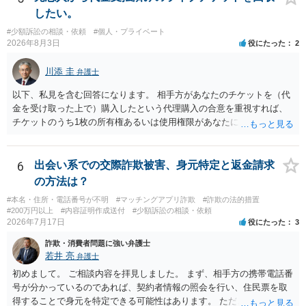
したい。
#少額訴訟の相談・依頼
#個人・プライベート
2026年8月3日
役にたった
2
川添 圭
弁護士
以下、私見を含む回答になります。 相手方があなたのチケットを（代
金を受け取った上で）購入したという代理購入の合意を重視すれば、
チケットのうち1枚の所有権あるいは使用権限があなたにあり、チケッ
トの引渡しを求める権利があるという主張が認められやすいといえま
す。 一方、このチケット購入には「相手方と一緒に行く」という合意
も付随していたことを無視することができません。こちらを重視すれ
6
出会い系での交際詐欺被害、身元特定と返金請求
ば、交際を終了させたことにより「一緒に行く」という結果の実現に
の方法は？
重大な障害が発生しており、当然にチケットを引き渡すべきといえる
#本名・住所・電話番号が不明
#マッチングアプリ詐欺
#詐欺の法的措置
かは微妙であり、むしろ返金すべきとするのが当事者の合理的意思に
#200万円以上
#内容証明作成送付
#少額訴訟の相談・依頼
合致するのではないか、という判断に傾くことになると思います。 例
2026年7月17日
役にたった
3
えば、当該チケットが座席指定である場合、交際を解消した2人が当日
詐欺・消費者問題に強い弁護士
隣り合わせになることは避けたいという心理が働くことも無理からぬ
若井 亮
弁護士
ところです。一方、チケットがエリア指定のアリーナ席であれば隣り
合わせにならずに済むかもしれませんし、そのチケットが入手困難で
初めまして。 ご相談内容を拝見しました。 まず、相手方の携帯電話番
あったり特別席であったりすれば、判断は変わってくるかもしれませ
号が分かっているのであれば、契約者情報の照会を行い、住民票を取
ん。当該チケットがチケット転売防止法に規定する特定興行入場券に
得することで身元を特定できる可能性はあります。 ただ、他人名義の