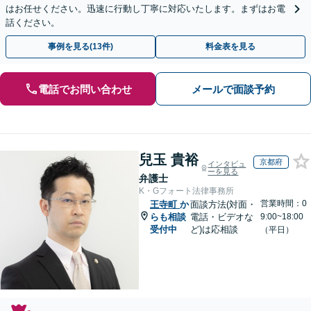
はお任せください。迅速に行動し丁寧に対応いたします。まずはお電
話ください。
事例を見る(13件)
料金表を見る
電話でお問い合わせ
メールで面談予約
兒玉 貴裕
京都府
インタビュ
ーを見る
弁護士
K・Gフォート法律事務所
営業時間：0
王寺町
か
面談方法(対面・
らも相談
電話・ビデオな
9:00~18:00
受付中
ど)は応相談
（平日）