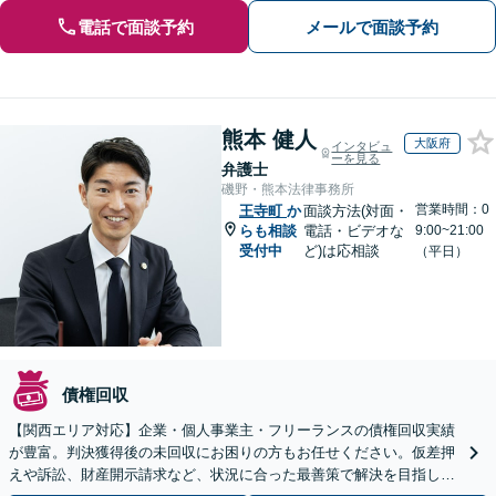
電話で面談予約
メールで面談予約
熊本 健人
大阪府
インタビュ
ーを見る
弁護士
磯野・熊本法律事務所
営業時間：0
王寺町
か
面談方法(対面・
らも相談
電話・ビデオな
9:00~21:00
受付中
ど)は応相談
（平日）
債権回収
【関西エリア対応】企業・個人事業主・フリーランスの債権回収実績
が豊富。判決獲得後の未回収にお困りの方もお任せください。仮差押
えや訴訟、財産開示請求など、状況に合った最善策で解決を目指しま