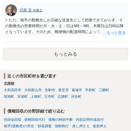
川添 圭
弁護士
> ただ、相手の勤務先しか正確な送達先として把握できておらず、そ
の勤務先の営業時間が月・火・土・日は6時～9時、木曜日は21時以降
となっています。そのため、郵便物の配達時間によっては受け取りが
難しい可能性があります。 営業時間を具体的に明らかにして、早朝・
夜間の送達を上申するのが基本になりますが、感覚的には郵便局を動
かすには早すぎるので執行官送達を申し立てる必要があるかもしれま
もっとみる
せん。裁判所としては（あまりに特殊すぎて）就業場所送達を認めな
い可能性もありますし、執行官送達には費用もかかりますので、まず
は裁判所へ相談した方がよいと思います。
近くの市区町村を選び直す
北西部
大和高田市
大和郡山市
生駒市
香芝市
葛城市
平群町
三郷町
斑鳩町
安堵町
上牧町
王寺町
広陵町
河合町
債権回収の分野詳細で絞り込む
売掛金回収
債権回収代行
債権の時効中断
内容証明作成送付
相手(債務者)の所在・財産調査
強制執行・差し押さえ
仮差押え