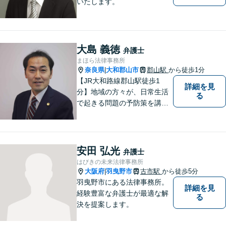
いたします。
大島 義徳
弁護士
まほら法律事務所
奈良県
大和郡山市
郡山駅
から徒歩1分
|
【JR大和路線郡山駅徒歩1
詳細を見
分】地域の方々が、日常生活
る
で起きる問題の予防策を講じ
たい時や、既に問題を抱えて
何から手を付けてよいか分か
らない時に、まず相談できる
身近な弁護士を目指していま
安田 弘光
弁護士
す。
はびきの未来法律事務所
大阪府
羽曳野市
古市駅
から徒歩5分
|
羽曳野市にある法律事務所。
詳細を見
経験豊富な弁護士が最適な解
る
決を提案します。