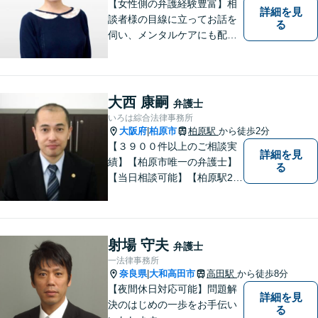
【女性側の弁護経験豊富】相
詳細を見
談者様の目線に立ってお話を
る
伺い、メンタルケアにも配慮
しながら、懇切丁寧に対応し
ます。【離婚/債務整理】あら
ゆる法的手段を駆使した解決
策をご提案【LINE利用可】
大西 康嗣
弁護士
【平日夜間、土日祝日、応相
いろは綜合法律事務所
談】
大阪府
柏原市
柏原駅
から徒歩2分
|
【３９００件以上のご相談実
詳細を見
績】【柏原市唯一の弁護士】
る
【当日相談可能】【柏原駅2
分・堅下駅6分】
射場 守夫
弁護士
一法律事務所
奈良県
大和高田市
高田駅
から徒歩8分
|
【夜間休日対応可能】問題解
詳細を見
決のはじめの一歩をお手伝い
る