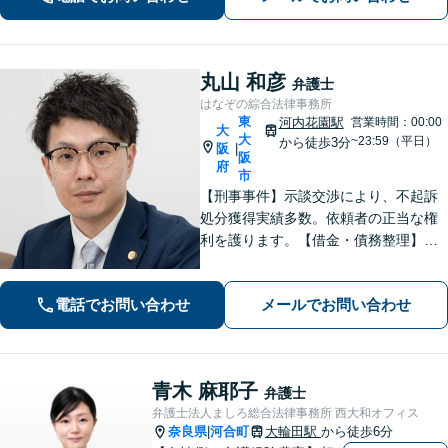
市及び近隣市・区の方々に上質なリー
ガルサービスを提供いたします。
丸山 和彦
弁護士
はなぞの綜合法律事務所
東
河内花園駅
営業時間：00:00
大
大
~23:59（平日）
から徒歩3分
阪
|
阪
府
市
【刑事事件】示談交渉により、不起訴
処分獲得実績多数。依頼者の正当な権
利を護ります。【借金・債務整理】借
金問題の解決実績多数。【離婚・男女
問題】不貞慰謝料の獲得、減額実績多
電話でお問い合わせ
メールでお問い合わせ
数。独りで悩まず、先ずはお話をお聞
かせ下さい。【土日・夜間対応可】
青木 麻耶子
弁護士
弁護士法人ましろ総合法律事務所 西大和オフィス
奈良県
河合町
大輪田駅
から徒歩6分
|