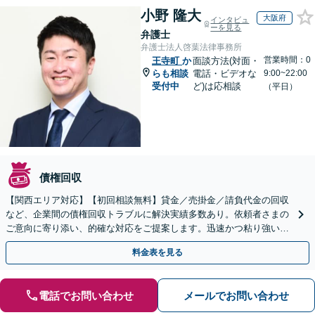
小野 隆大
大阪府
インタビュ
ーを見る
弁護士
弁護士法人啓葉法律事務所
営業時間：0
王寺町
か
面談方法(対面・
らも相談
電話・ビデオな
9:00~22:00
受付中
ど)は応相談
（平日）
債権回収
【関西エリア対応】【初回相談無料】貸金／売掛金／請負代金の回収
など、企業間の債権回収トラブルに解決実績多数あり。依頼者さまの
ご意向に寄り添い、的確な対応をご提案します。迅速かつ粘り強い交
渉で、少しでも回収できるよう尽力します【土日祝対応可】
料金表を見る
電話でお問い合わせ
メールでお問い合わせ