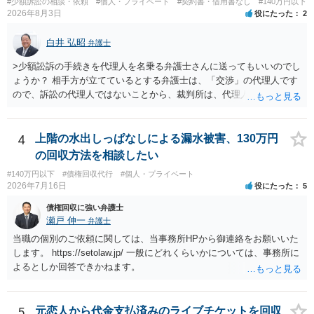
#少額訴訟の相談・依頼
#個人・プライベート
#契約書・借用書なし
#140万円以下
センター等で、消費者問題に強い弁護士（消費者保護委員会に所属し
2026年8月3日
役にたった
2
ているなど）へ相談されることをお勧めします。
白井 弘昭
弁護士
>少額訟訴の手続きを代理人を名乗る弁護士さんに送ってもいいのでし
ょうか？ 相手方が立てているとする弁護士は、「交渉」の代理人です
ので、訴訟の代理人ではないことから、裁判所は、代理人宛ての訴状
を受け取ることは無いと思われます。 なお、交渉段階で代理人が就い
ている場合は、相手方（被告）の住所で訴状を作成提出し、裁判所に
代理人が就いていたことを知らせると（訴状の記載内容から明らかな
4
上階の水出しっぱなしによる漏水被害、130万円
場合も）、裁判所が当該代理人弁護士に事前連絡し、引き続き訴訟も
の回収方法を相談したい
受任するかを聞いたうえで、受任の意志が明らかになったところで、
#140万円以下
#債権回収代行
#個人・プライベート
直接被告に送達するのではなく、代理人に訴状の受領を促すこともあ
2026年7月16日
役にたった
5
ります。 ラインのやり取りでしか証拠がないと、実際の本人性が明ら
かではありません。もちろん弁護士（２０万円の請求で代理人弁護士
債権回収に強い弁護士
に委任するかも疑わしいのですが）も住所は明らかにしないでしょ
瀬戸 伸一
弁護士
う。 何か本人を示す事実（振込先などの情報）から、相手の住所等の
当職の個別のご依頼に関しては、当事務所HPから御連絡をお願いいた
情報を割り出していくしかないように思えます。 以上、ご参考まで。
します。 https://setolaw.jp/ 一般にどれくらいかについては、事務所に
よるとしか回答できかねます。
5
元恋人から代金支払済みのライブチケットを回収