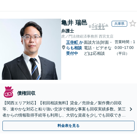
亀井 瑞邑
兵庫県
インタビュ
ーを見る
弁護士
虎ノ門法律経済事務所 西宮支店
営業時間：1
王寺町
か
面談方法(対面・
らも相談
電話・ビデオな
0:00~17:00
受付中
ど)は応相談
（平日）
債権回収
【関西エリア対応】【初回相談無料】貸金／売掛金／製作費の回収
等、速やかな対応と粘り強い交渉で複雑な事案も回収実績多数。第三
者からの情報取得手続等も利用し、大切な資産を少しでも回収できる
よう尽力します【フリーランス・個人事業主のご相談も対応】
料金表を見る