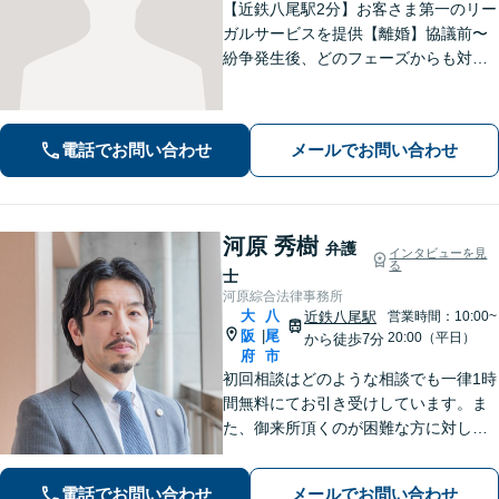
【近鉄八尾駅2分】お客さま第一のリー
ガルサービスを提供【離婚】協議前〜
紛争発生後、どのフェーズからも対
応。より良い解決への突破口を見出し
ます【交通事故】豊富な対応実績。損
害保険会社側の事情に精通し、適切な
電話でお問い合わせ
メールでお問い合わせ
賠償金の獲得を目指します【夜間・休
日相談OK】
河原 秀樹
弁護
インタビューを見
る
士
河原綜合法律事務所
大
八
近鉄八尾駅
営業時間：10:00~
阪
尾
|
20:00（平日）
から徒歩7分
府
市
初回相談はどのような相談でも一律1時
間無料にてお引き受けしています。ま
た、御来所頂くのが困難な方に対して
は出張相談のご予約お受けしておりま
す。弁護士事務所の比較的少ない八尾
電話でお問い合わせ
メールでお問い合わせ