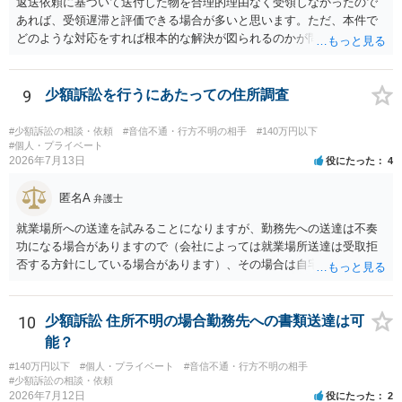
返送依頼に基づいて送付した物を合理的理由なく受領しなかったので
あれば、受領遅滞と評価できる場合が多いと思います。ただ、本件で
どのような対応をすれば根本的な解決が図られるのかが問題になるた
め、詳しい事情が必要です。弁護士へ直接相談した方がよい事案と思
料します。
9
少額訴訟を行うにあたっての住所調査
#少額訴訟の相談・依頼
#音信不通・行方不明の相手
#140万円以下
#個人・プライベート
2026年7月13日
役にたった
4
匿名A
弁護士
就業場所への送達を試みることになりますが、勤務先への送達は不奏
功になる場合がありますので（会社によっては就業場所送達は受取拒
否する方針にしている場合があります）、その場合は自宅の住所調査
が必要になるでしょう。
10
少額訴訟 住所不明の場合勤務先への書類送達は可
能？
#140万円以下
#個人・プライベート
#音信不通・行方不明の相手
#少額訴訟の相談・依頼
2026年7月12日
役にたった
2