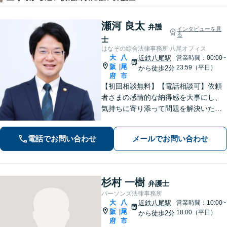
瀬河 良太
弁護
インタビューを見
る
士
はなぞの綜合法律事務所 八尾オフィス
大
八
近鉄八尾駅
営業時間：00:00~
阪
尾
|
23:59（平日）
から徒歩2分
府
市
【初回相談無料】【電話相談可】依頼
者さまの感情的な納得感を大事にし、
気持ちに寄り添って問題を解決いたし
ます「プライバシーには最大限配慮
し、秘密厳守を徹底」子の監護が関わ
電話でお問い合わせ
メールでお問い合わせ
る複雑なケースも対応【完全個室対
応】【子連れ相談可】【休日・夜間相
談可】
杉村 一樹
弁護士
パーソンズ法律事務所
大
八
近鉄八尾駅
営業時間：10:00~
阪
尾
|
18:00（平日）
から徒歩2分
府
市