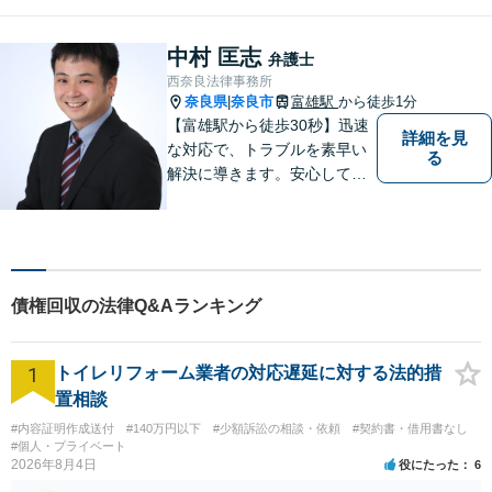
中村 匡志
弁護士
西奈良法律事務所
奈良県
奈良市
富雄駅
から徒歩1分
|
【富雄駅から徒歩30秒】迅速
詳細を見
な対応で、トラブルを素早い
る
解決に導きます。安心して話
せる雰囲気ですので、まずは
お気軽にご相談ください。刑
事事件・離婚/男女問題・相
続・遺言・交通事故・借金・
債務整理などはお任せくださ
債権回収の法律Q&Aランキング
い。
1
トイレリフォーム業者の対応遅延に対する法的措
置相談
#内容証明作成送付
#140万円以下
#少額訴訟の相談・依頼
#契約書・借用書なし
#個人・プライベート
2026年8月4日
役にたった
6