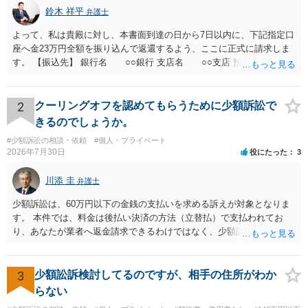
鈴木 祥平
弁護士
よって、私は貴殿に対し、本書面到達の日から7日以内に、下記指定口
座へ金23万円全額を振り込んで返還するよう、ここに正式に請求しま
す。 【振込先】 銀行名 ○○銀行 支店名 ○○支店 預金種別 普通
口座番号 ○○○○○○○ 口座名義 ○○○○ 万一、上記期限までに返金がな
されない場合には、貴殿には任意に返金する意思がないものと判断
し、やむを得ず、返還金23万円及びこれに対する遅延損害金の支払い
2
クーリングオフを認めてもらうために少額訴訟で
を求める民事訴訟、支払督促その他必要な法的手続を直ちに講じま
きるのでしょうか。
す。 その際には、訴訟に要する費用その他法令上認められる金員につ
#少額訴訟の相談・依頼
#個人・プライベート
いても併せて請求する予定ですので、あらかじめ申し添えます。 本件
2026年7月30日
役にたった
3
は、貴殿自らが契約を解約したことによって生じた返還義務の履行を
求めるものにすぎません。貴殿の仕入先との取引関係や返金時期など
川添 圭
弁護士
の内部事情は、私に対する返還義務の発生や履行時期には何ら影響を
及ぼすものではありません。 これ以上、本件の解決を不必要に遅延さ
少額訴訟は、60万円以下の金銭の支払いを求める訴えが対象となりま
せることなく、誠意をもって速やかに返金手続を履行されるよう、強
す。 本件では、料金は後払い決済の方法（立替払）で支払われてお
く求めます。 以上
り、あなたが業者へ返金請求できるわけではなく、少額訴訟は使えな
いと思われます。 当該事業者と後払い決済業者を被告として債務不存
在確認請求訴訟を提起することも考えられますが、まずは後払い決済
業者へ（原契約のクーリング・オフの証拠の写しとともに）支払拒絶
3
少額訟訴検討してるのですが、相手の住所がわか
の通知書を送り、もし訴訟や支払督促を行ってきた場合には全面的に
らない
争う、というやり方がベターではないかと思います。弁護士会の相談