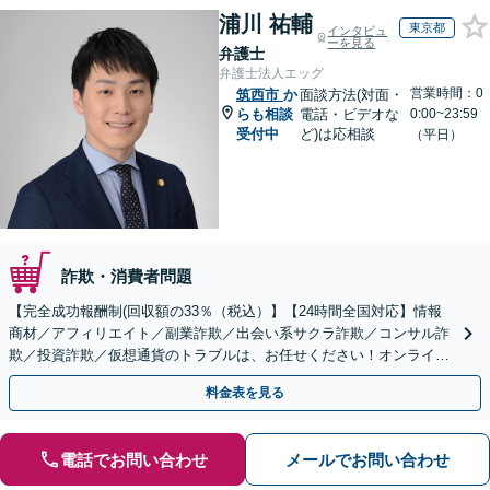
浦川 祐輔
東京都
インタビュ
ーを見る
弁護士
弁護士法人エッグ
営業時間：0
筑西市
か
面談方法(対面・
らも相談
電話・ビデオな
0:00~23:59
受付中
ど)は応相談
（平日）
詐欺・消費者問題
【完全成功報酬制(回収額の33％（税込）】【24時間全国対応】情報
商材／アフィリエイト／副業詐欺／出会い系サクラ詐欺／コンサル詐
欺／投資詐欺／仮想通貨のトラブルは、お任せください！オンライン
のみで解決も可能！
料金表を見る
電話でお問い合わせ
メールでお問い合わせ