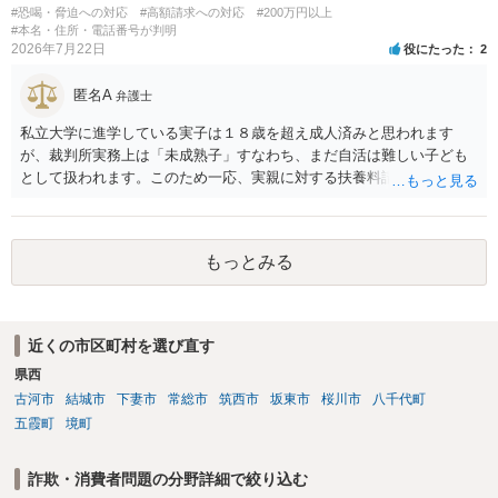
#恐喝・脅迫への対応
#高額請求への対応
#200万円以上
#本名・住所・電話番号が判明
2026年7月22日
役にたった
2
匿名A
弁護士
私立大学に進学している実子は１８歳を超え成人済みと思われます
が、裁判所実務上は「未成熟子」すなわち、まだ自活は難しい子ども
として扱われます。このため一応、実親に対する扶養料請求として法
律的には成り立つ可能性があります。 ただし、実子と同居する元配偶
者宛に養育費を支払っており、当該養育費は実子の進学費用の趣旨も
一部含まれています。また、私立大学進学について貴殿が了解したわ
もっとみる
けではないという事情も存在します。 こうした場合には、支払を拒ん
だとしても学費の請求が裁判所によって強制される可能性は低いとい
えます。 以上整理したとおり、貴殿の事情を説明し支払えないと実子
に伝えるのが良い対処法と思います。
近くの市区町村を選び直す
県西
古河市
結城市
下妻市
常総市
筑西市
坂東市
桜川市
八千代町
五霞町
境町
詐欺・消費者問題の分野詳細で絞り込む