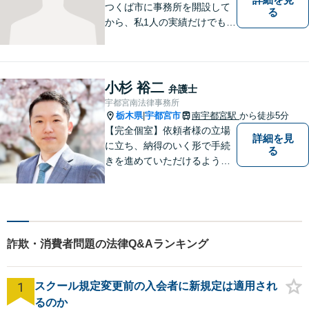
つくば市に事務所を開設して
る
から、私1人の実績だけでも、
3729件以上の法律相談と1318
件以上の事件受任をさせてい
ただいています。「弁護士を
もっと身近に、相談をもっと
小杉 裕二
弁護士
気軽に」を心がけております
宇都宮南法律事務所
ので、お気軽にご相談くださ
栃木県
宇都宮市
南宇都宮駅
から徒歩5分
|
い。
【完全個室】依頼者様の立場
詳細を見
に立ち、納得のいく形で手続
る
きを進めていただけるよう、
しっかりとお話をお伺いし、
丁寧に説明を行います。 弁護
士業はサービス業であると認
識し、常に誠実で真摯な対応
を心掛けています。【南宇都
詐欺・消費者問題の法律Q&Aランキング
宮駅5分】
1
スクール規定変更前の入会者に新規定は適用され
るのか