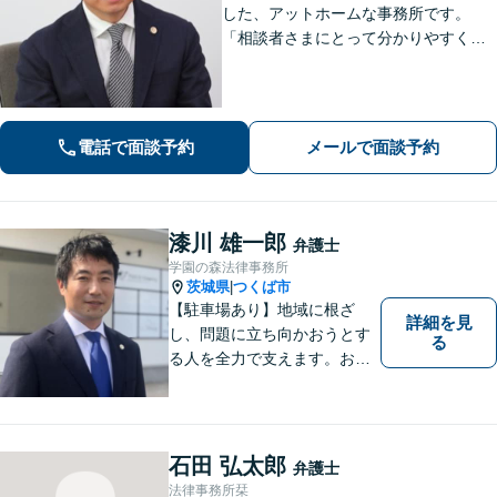
した、アットホームな事務所です。
「相談者さまにとって分かりやすく説
明すること」「必ず何らかの解決策を
お出しすること」を心がけておりま
す。どんなことでも大丈夫。まずはお
気軽にご相談ください【無料駐車場あ
電話で面談予約
メールで面談予約
り】
漆川 雄一郎
弁護士
学園の森法律事務所
茨城県
つくば市
|
【駐車場あり】地域に根ざ
詳細を見
し、問題に立ち向かおうとす
る
る人を全力で支えます。お困
りの方は、お気軽にご相談く
ださい。
石田 弘太郎
弁護士
法律事務所栞