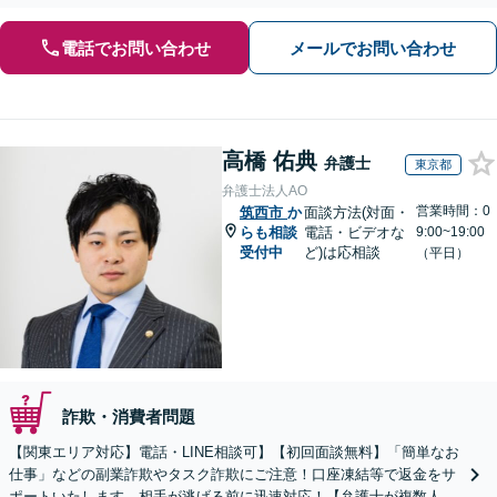
電話でお問い合わせ
メールでお問い合わせ
高橋 佑典
弁護士
東京都
弁護士法人AO
営業時間：0
筑西市
か
面談方法(対面・
らも相談
電話・ビデオな
9:00~19:00
受付中
ど)は応相談
（平日）
詐欺・消費者問題
【関東エリア対応】電話・LINE相談可】【初回面談無料】「簡単なお
仕事」などの副業詐欺やタスク詐欺にご注意！口座凍結等で返金をサ
ポートいたします。相手が逃げる前に迅速対応！【弁護士が複数人在