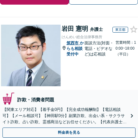
岩田 憲明
弁護士
東京都
けんめい総合法律事務所
営業時間：1
筑西市
か
面談方法(対面・
らも相談
電話・ビデオな
0:00~18:00
受付中
ど)は応相談
（平日）
詐欺・消費者問題
【関東エリア対応】【着手金0円】【完全成功報酬制】【電話相談
可】【メール相談可】【神田駅0分】副業詐欺、出会い系・サクラサ
イト詐欺、占い詐欺、霊感商法などお任せください。【代表弁護士が
対応】
料金表を見る