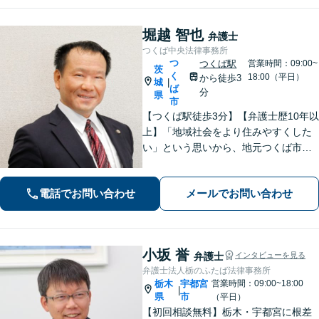
堀越 智也
弁護士
つくば中央法律事務所
つ
つくば駅
営業時間：09:00~
茨
く
18:00（平日）
から徒歩3
城
|
ば
分
県
市
【つくば駅徒歩3分】【弁護士歴10年以
上】「地域社会をより住みやすくした
い」という思いから、地元つくば市で
開業◎【離婚・男女問題】慰謝料・養
育費など幅広いトラブルに対応【相
電話でお問い合わせ
メールでお問い合わせ
続・遺言】残された借金・不動産に困
っていませんか？
小坂 誉
弁護士
インタビューを見る
弁護士法人栃のふたば法律事務所
栃木
宇都宮
営業時間：09:00~18:00
|
県
市
（平日）
【初回相談無料】栃木・宇都宮に根差