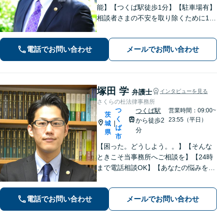
能】【つくば駅徒歩1分】【駐車場有】
相談者さまの不安を取り除くために1件
1件のご相談に時間をかけて対応し、相
談者さまに寄り添った解決方法を提案
電話でお問い合わせ
メールでお問い合わせ
することを心がけています。まずはお
気軽にお問い合わせください。
塚田 学
弁護士
インタビューを見る
さくらの杜法律事務所
つ
つくば駅
営業時間：09:00~
茨
く
23:55（平日）
から徒歩2
城
|
ば
分
県
市
【困った。どうしよう。。】【そんな
ときこそ当事務所へご相談を】【24時
まで電話相談OK】【あなたの悩みを聞
かせて下さい】財産分与、遺産分割、
交通事故、未払賃金、債権回収など解
電話でお問い合わせ
メールでお問い合わせ
決実績多数。ご相談内容にとことん向
き合い、最善の解決を目指します。