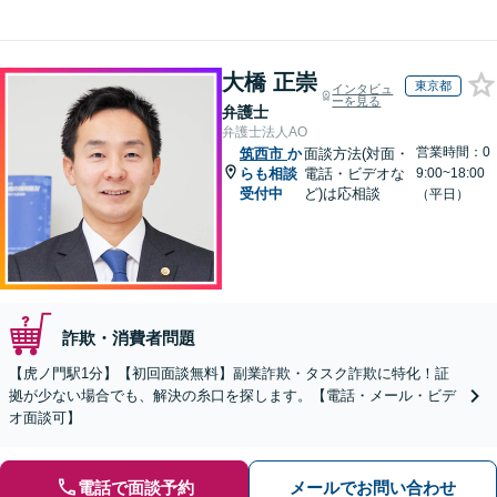
大橋 正崇
東京都
インタビュ
ーを見る
弁護士
弁護士法人AO
営業時間：0
筑西市
か
面談方法(対面・
らも相談
電話・ビデオな
9:00~18:00
受付中
ど)は応相談
（平日）
詐欺・消費者問題
【虎ノ門駅1分】【初回面談無料】副業詐欺・タスク詐欺に特化！証
拠が少ない場合でも、解決の糸口を探します。【電話・メール・ビデ
オ面談可】
電話で面談予約
メールでお問い合わせ