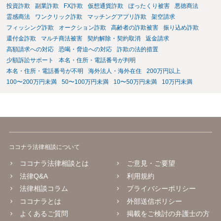
投資詐欺
副業詐欺
FX詐欺
仮想通貨詐欺
ぼったくり被害
悪徳商法
霊感商法
ワンクリック詐欺
マッチングアプリ詐欺
架空請求
フィッシング詐欺
オークション詐欺
高齢者の詐欺被害
振り込め詐欺
還付金詐欺
マルチ商法被害
契約解除・契約取消
返金請求
高額請求への対応
恐喝・脅迫への対応
詐欺の法的措置
少額訴訟サポート
本名・住所・電話番号が判明
本名・住所・電話番号が不明
海外法人・海外在住
200万円以上
100〜200万円未満
50〜100万円未満
10〜50万円未満
10万円未満
ココナラ法律相談について
ココナラ法律相談とは
ご意見・ご要望
法律Q&A
利用規約
法律相談コラム
プライバシーポリシー
ココナラとは
外部送信ポリシー
よくあるご質問
掲載をご検討の弁護士の方