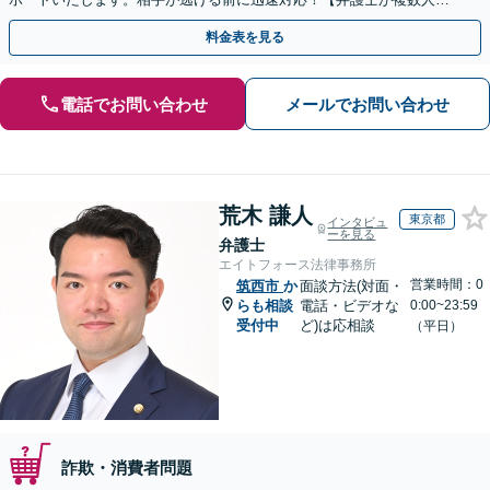
籍】事務所内で連携し問題解決へ【休日・夜間面談可】
料金表を見る
電話でお問い合わせ
メールでお問い合わせ
荒木 謙人
東京都
インタビュ
ーを見る
弁護士
エイトフォース法律事務所
営業時間：0
筑西市
か
面談方法(対面・
らも相談
電話・ビデオな
0:00~23:59
受付中
ど)は応相談
（平日）
詐欺・消費者問題