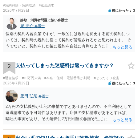
#契約解除・契約取消
#返金請求
2026年7月29日
役にたった
3
詐欺・消費者問題に強い弁護士
泉 亮介
弁護士
個別の契約内容次第ですが、一般的には規約を変更する前の契約につ
いては、契約時の規約に従って契約が管理されるかと思われます。 そ
うでないと、契約をした後に規約を自社に有利なように変更し、それ
を従前の顧客にも適用するということが認められてしまい不合理とな
る場合があるかと思われます。
2
支払ってしまった迷惑料は返ってきますか？
#返金請求
#10万円未満
#本名・住所・電話番号が判明
#ぼったくり被害
2026年7月29日
役にたった
3
肥田 弘昭
弁護士
2万円の支払義務が上記の事情ですとありませんので、不当利得として
返還請求できる可能性はあります。店側の支払請求があるとすれば、
嘔吐の事実があり、その清掃に2万円相当の損害が生じた場合です。ご
参考にしてください。