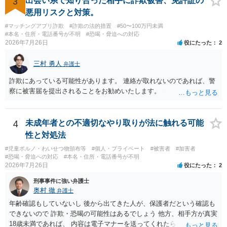
3
出会い系で知り合った相手に詐欺被害、免許証の
悪用リスクと対策。
#マッチングアプリ詐欺
#詐欺の法的措置
#50〜100万円未満
#本名・住所・電話番号が不明
#恐喝・脅迫への対応
2026年7月26日
役にたった
2
三村 勇人
弁護士
詐欺にあっている可能性があります。 連絡が取れないのであれば、警
察に被害届を提出されることをお勧めいたします。
4
未成年者との不適切なやり取りが法に触れる可能
性と対処法
#児童ポルノ・わいせつ物頒布等
#個人・プライベート
#被害者
#加害者
#恐喝・脅迫への対応
#本名・住所・電話番号が不明
2026年7月26日
役にたった
2
刑事事件に強い弁護士
奥村 徹
弁護士
年齢確認もしていないし 後から出てきた人が、保護者だという確認も
できないので 詐欺・恐喝の可能性はあるでしょう 他方、相手方が真実
18歳未満であれば、 内容は電子マナーを送ってくれたら自慰行為など