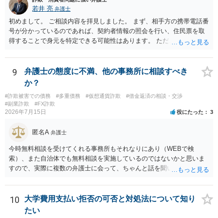
訴訟で解決するのが一番ですが、相手方が遠方である場合は遠方の裁
若井 亮
弁護士
判所で提訴される可能性もありますので、（費用はかかってしまいま
すが）弁護士へ依頼して正式な拒絶回答を送ることも検討した方がよ
初めまして。 ご相談内容を拝見しました。 まず、相手方の携帯電話番
いかもしれません。
号が分かっているのであれば、契約者情報の照会を行い、住民票を取
得することで身元を特定できる可能性はあります。 ただ、他人名義の
携帯電話であるなどした場合には特定に結びつけることは難しいとこ
ろです。 LINEについても、詐欺の事案であれば照会できる可能性はあ
りますが、携帯電話の番号を経由する方法より難しくなります。 身元
9
弁護士の態度に不満、他の事務所に相談すべき
を特定した後は、返金の理屈があるかどうかを確認していきます。 基
か？
本的に贈与に該当する場合には返金請求ができません。 詐欺を含め、
#詐欺被害での債務
#多重債務
#仮想通貨詐欺
#借金返済の相談・交渉
当方に返金の理屈があるかどうかを確認していきます。 さらに、渡し
#副業詐欺
#FX詐欺
た金額について、裏付けがあるかどうかも精査します。 上記を経て、
2026年7月15日
役にたった
3
身元の特定、返金の理屈があると判断できるのであれば、まずは交渉
からスタートすることになるでしょう。 ご理解のとおり、詐欺である
匿名A
弁護士
ことの立証は簡単ではありません。 刑事事件化が出来るのであれば、
返金交渉で有利になる可能性がありますが、民事上の詐欺の立証以上
今時無料相談を受けてくれる事務所もそれなりにあり（WEBで検
に難しいところがあります。 こちらについては、一度、最寄りの警察
索）、また自治体でも無料相談を実施しているのではないかと思いま
署に被害相談をするようにしてください。 具体的な見通しに関して
すので、実際に複数の弁護士に会って、ちゃんと話を聞いてくれる
は、証拠を拝見する必要があるため、直接弁護士にご相談された方が
方、高圧的ではない方に相談した方が良いでしょう。その弁護士の方
良いかと思います。
はそもそも事案を把握できていないようですので、御相談の案件につ
いては弁護士として能力不足なのかもしれません。相手にしない方が
10
大学費用支払い拒否の可否と対処法について知り
良いと思います。ただ、仮想通貨詐欺の被害回復は現実的には難しい
たい
かもしれません。