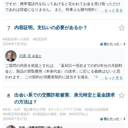
ですが、携帯電話代を払ってあげると言われてお金を受け取っただけ
であれば窃盗になりません。 また、民事上も贈与契約に該当すると思
われるところ、返済の義務はありません。 これ以上のやり取りをせ
ず、可能であればブロックをするようにしてください。 ご不安であれ
ば、最寄りの警察署に相談をしても良いかもしれません。 以上、ご参
7
内容証明。支払いの必要があるか？
考になれば幸いです。
#高額請求への対応
#架空請求
2026年7月23日
役にたった
3
川添 圭
弁護士
ご質問の内容を前提とすれば、「返却日〜現在までの約1年分の月額料
金と、製品の買取費用（本体代金）の請求」に応じる義務はないと思
われます。 この契約が消費者契約に該当する場合、「利用料金の未納
があること」を理由として解約を認めない条項が存在していたとして
も不当条項として無効になると解されます（消費者契約法10条）。消
費者契約に該当しない場合でも、ご質問の記載を前提とすればそのよ
8
出会い系での交際詐欺被害、身元特定と返金請求
うな条項は存在しないので請求自体が不当ということになります。 メ
の方法は？
ールでのやり取りも証拠になりますので、あなたとしては、毅然と請
#本名・住所・電話番号が不明
#マッチングアプリ詐欺
#詐欺の法的措置
求を拒絶することを伝えるべきでしょう（ただし未納料金があること
#内容証明作成送付
#少額訴訟の相談・依頼
#200万円以上
に争いがない場合には未納料金は支払う必要があるかもしれませ
2026年7月17日
役にたった
3
ん）。それ以上の話し合いには応じないという対応を考えられます。
詐欺・消費者問題に強い弁護士