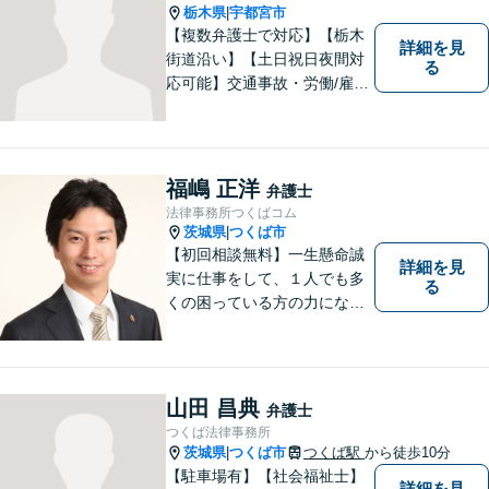
栃木県
宇都宮市
|
【複数弁護士で対応】【栃木
詳細を見
街道沿い】【土日祝日夜間対
る
応可能】交通事故・労働/雇用
問題・刑事事件に注力してい
ます。宇都宮市の弁護士で
す。是非一度ご相談くださ
い。
福嶋 正洋
弁護士
法律事務所つくばコム
茨城県
つくば市
|
【初回相談無料】一生懸命誠
詳細を見
実に仕事をして、１人でも多
る
くの困っている方の力にな
り、依頼者から感謝されるよ
うな弁護士像を理想としてき
ました。弁護士に相談すべき
事案かどうかも含め、私が親
山田 昌典
弁護士
切・丁寧にご対応致します。
つくば法律事務所
ぜひご相談ください。
茨城県
つくば市
つくば駅
から徒歩10分
|
【駐車場有】【社会福祉士】
詳細を見