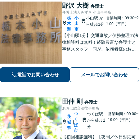
野沢 大樹
弁護士
弁護士法人みずき 小山事務所
栃
小
小山駅
か
営業時間：09:30~2
木
山
|
1:00（平日）
ら徒歩1分
県
市
【小山駅1分】交通事故／債務整理の法
律相談料は無料！経験豊富な弁護士と
事務スタッフ一同が、依頼者様のお悩
みを解消できるよう全力でサポート。
状況を十分にヒアリングし、あらゆる
観点から解決策をご提案してまいりま
電話でお問い合わせ
メールでお問い合わせ
す。【休日・夜間対応】
田仲 剛
弁護士
あおば総合法律事務所
つ
つくば駅
営業時間：09:00~
茨
く
19:00（平日）
から徒歩1
城
|
ば
分
県
市
【初回相談無料】【夜間／休日対応可