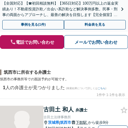
【全国対応】【☎︎初回相談無料】【365日対応】100万円以上の返金実
績あり！不動産投資詐欺／出会い系詐欺など解決事例多数。民事・刑
事の両面からアプローチし、最善の解決を目指します【完全個室】
【代々木駅3分】
事例を見る(1件)
料金表を見る
電話でお問い合わせ
メールでお問い合わせ
筑西市に所在する弁護士
筑西市の事務所等での面談予約が可能です。
1
人の弁護士が見つかりました
(検索結果について詳しくは
こちら
)
1件中 1-1件を表示
古田土 和人
弁護士
古田土法律事務所
茨城県
筑西市
下館駅
から徒歩9分
|