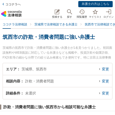
弁護士の方はこちら
ココナラへ
投稿する
探す
閲覧履歴
マイリスト
ログイン
ココナラ法律相談
茨城県で法律相談できる弁護士
筑西市で法律相談で
筑西市の詐欺・消費者問題に強い弁護士
茨城県の筑西市で詐欺・消費者問題に強い弁護士が1名見つかりました。初回面
談無料やWEB面談に対応している弁護士なども掲載中。投資詐欺や副業詐欺、
FX詐欺等の細かな分野での絞り込み検索もでき便利です。特に古田土法律事務
所の古田土 和人弁護士のプロフィール情報や弁護士費用、強みなどが注目され
ています。『筑西市で土日や夜間に発生した詐欺・消費者問題のトラブルを今
エリア
茨城県、筑西市
変更
すぐに弁護士に相談したい』『詐欺・消費者問題のトラブル解決の実績豊富な
近くの弁護士を検索したい』『初回相談無料で詐欺・消費者問題を法律相談で
相談内容
詐欺・消費者問題
変更
きる筑西市内の弁護士に相談予約したい』などでお困りの相談者さんにおすす
めです。
詳細条件
未選択
変更
詐欺・消費者問題に強い筑西市から相談可能な弁護士