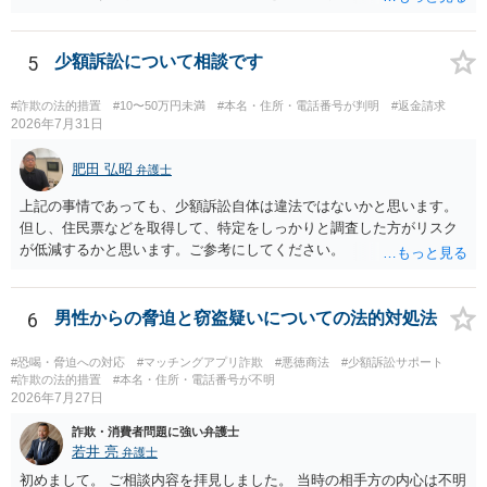
の動画を要望通りに撮って送るよと言ったやりとりでした。 自分は動
画の尺は10分ほど、服を着たままで胸を触って欲しい、などの要望を
して、要求された金額(1000円程度)の電子マネーを送信してしまいま
5
少額訴訟について相談です
した。 そこから、撮影するまで暇なので顔の雰囲気の写真を交換して
欲しい、住んでいる都道府県と区を教えてと言われたので教えたりと
#詐欺の法的措置
#10〜50万円未満
#本名・住所・電話番号が判明
#返金請求
言ったやり取りをしていました。 というやりとりは、青少年条例違反
2026年7月31日
（わいせつ行為）の疑いがあります。18歳未満と知らなくても処罰可
能です。
肥田 弘昭
弁護士
上記の事情であっても、少額訴訟自体は違法ではないかと思います。
但し、住民票などを取得して、特定をしっかりと調査した方がリスク
が低減するかと思います。ご参考にしてください。
6
男性からの脅迫と窃盗疑いについての法的対処法
#恐喝・脅迫への対応
#マッチングアプリ詐欺
#悪徳商法
#少額訴訟サポート
#詐欺の法的措置
#本名・住所・電話番号が不明
2026年7月27日
詐欺・消費者問題に強い弁護士
若井 亮
弁護士
初めまして。 ご相談内容を拝見しました。 当時の相手方の内心は不明