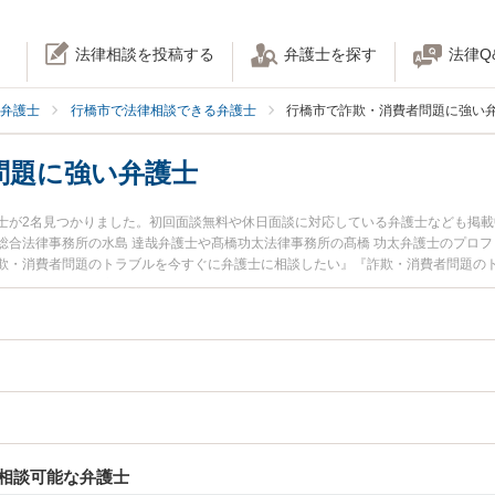
法律相談を投稿する
弁護士を探す
法律Q
弁護士
行橋市で法律相談できる弁護士
行橋市で詐欺・消費者問題に強い
問題に強い弁護士
士が2名見つかりました。初回面談無料や休日面談に対応している弁護士なども掲載
総合法律事務所の水島 達哉弁護士や髙橋功太法律事務所の髙橋 功太弁護士のプロ
欺・消費者問題のトラブルを今すぐに弁護士に相談したい』『詐欺・消費者問題の
律相談できる行橋市内の弁護士に相談予約したい』などでお困りの相談者さんにお
相談可能な弁護士