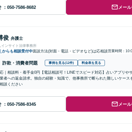
せ
メール
博俊
弁護士
人インサイト法律事務所
市
からも相談受付中
面談方法(対面・電話・ビデオなど)は応相談
営業時間：10:0
詐欺・消費者問題
事例を見る(12件)
料金表を見る
応｜相談料・着手金0円【電話相談可！LINEでスピード対応】占いアプリや
業者への返金請求。独自の経験・知識で、他事務所で断られた難しいケース
相談ください
せ
メール