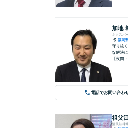
加地 
ネクスパ
福岡
守り抜く
な解決に
【夜間・
電話でお問い合わ
祖父江
清風法律