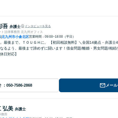
彰吾
弁護士
インタビューを見る
ート法律事務所 北九州オフィス
県
北九州市小倉北区
営業時間：09:00~18:00（平日）
|
。最後まで。ＴＯＵＧＨに。 【初回相談無料】＼全国14拠点・弁護士
なるよう、最後まで諦めずに闘います！借金問題/離婚・男女問題/相続
休日対応】
せ
メール
 弘美
弁護士
事務所