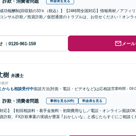
詐欺・消費者問題
料金表を見る
成功報酬制(回収額の33％（税込）】【24時間全国対応】情報商材／アフィ
コンサル詐欺／投資詐欺／仮想通貨のトラブルは、お任せください！オンラ
せ
メール
丈樹
弁護士
事務所
市
からも相談受付中
面談方法(対面・電話・ビデオなど)は応相談
営業時間：09:0
詐欺・消費者問題
事例を見る(6件)
料金表を見る
対応】【初回相談料・着手金無料・初期費用なし／電話・オンライン面談OK、
資詐欺、FX詐欺事案の実績が豊富 ｢おかしいな」と感じたらすぐにご相談く