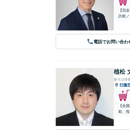
【完全
詐欺／
電話でお問い合わ
植松 
蒼天法律
行橋
【全国
欺、投