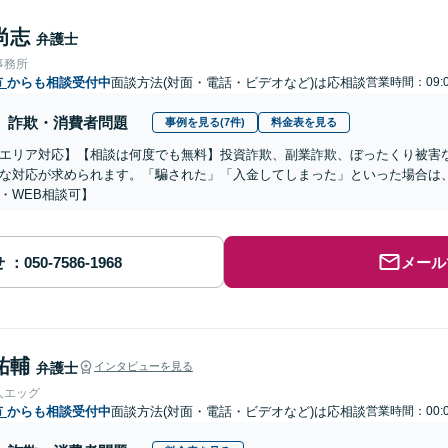
尚志
弁護士
事務所
市
からも相談受付中
面談方法(対面・電話・ビデオなど)は応相談
営業時間：09:0
詐欺・消費者問題
事例を見る(7件)
料金表を見る
エリア対応】【相談は何度でも無料】投資詐欺、副業詐欺、ぼったくり被害
な対応が求められます。「騙された」「入金してしまった」といった場合は
・WEB相談可】
せ
メール
祐輔
弁護士
インタビューを見る
人エッグ
市
からも相談受付中
面談方法(対面・電話・ビデオなど)は応相談
営業時間：00:0