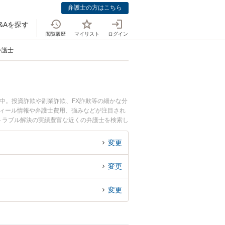
弁護士の方はこちら
&Aを探す
閲覧履歴
マイリスト
ログイン
弁護士
中。投資詐欺や副業詐欺、FX詐欺等の細かな分
フィール情報や弁護士費用、強みなどが注目され
トラブル解決の実績豊富な近くの弁護士を検索し
すすめです。
変更
変更
変更