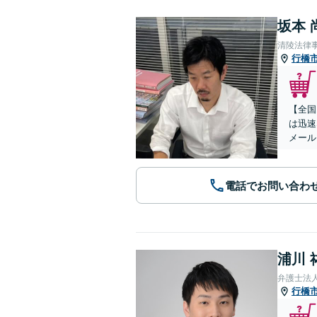
坂本 
清陵法律
行橋
【全国
は迅速
メール
電話でお問い合わ
浦川 
弁護士法
行橋