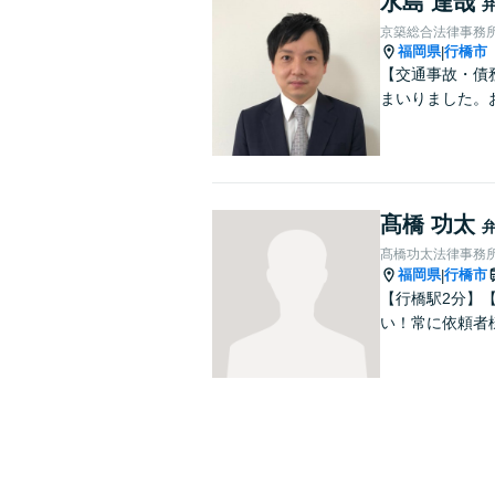
水島 達哉
京築総合法律事務
福岡県
行橋市
|
【交通事故・債
まいりました。
髙橋 功太
髙橋功太法律事務
福岡県
行橋市
|
【行橋駅2分】【
い！常に依頼者