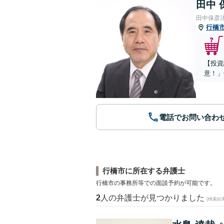
田中 
田中保彦
行橋
【投資
意！」
電話でお問い合わ
行橋市に所在する弁護士
行橋市の事務所等での面談予約が可能です。
2
人の弁護士が見つかりました
(検索結