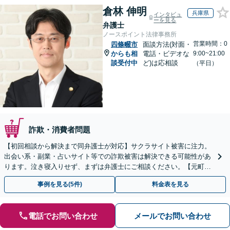
倉林 伸明
兵庫県
インタビュ
ーを見る
弁護士
ノースポイント法律事務所
営業時間：0
四條畷市
面談方法(対面・
からも相
電話・ビデオな
9:00~21:00
談受付中
ど)は応相談
（平日）
詐欺・消費者問題
【初回相談から解決まで同弁護士が対応】サクラサイト被害に注力。
出会い系・副業・占いサイト等での詐欺被害は解決できる可能性があ
ります。泣き寝入りせず、まずは弁護士にご相談ください。【元町駅
1分・土日夜間の相談歓迎】
事例を見る(5件)
料金表を見る
電話でお問い合わせ
メールでお問い合わせ