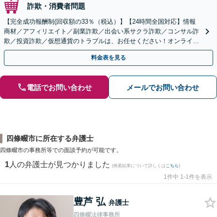
詐欺・消費者問題
【完全成功報酬制(回収額の33％（税込）】【24時間全国対応】情報
商材／アフィリエイト／副業詐欺／出会い系サクラ詐欺／コンサル詐
欺／投資詐欺／仮想通貨のトラブルは、お任せください！オンライン
のみで解決も可能！
料金表を見る
電話でお問い合わせ
メールでお問い合わせ
四條畷市に所在する弁護士
四條畷市の事務所等での面談予約が可能です。
1
人の弁護士が見つかりました
(検索結果について詳しくは
こちら
)
1件中 1-1件を表示
豊芦 弘
弁護士
四條畷法律事務所