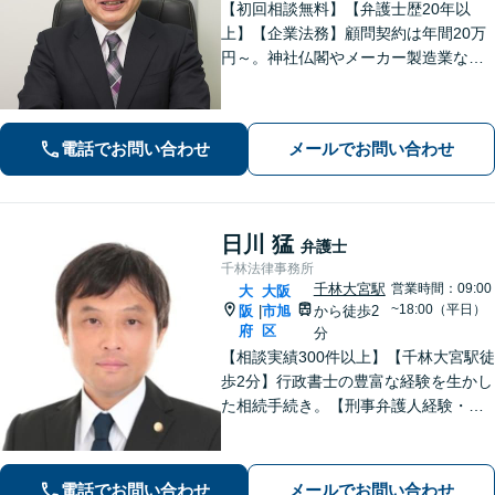
【初回相談無料】【弁護士歴20年以
上】【企業法務】顧問契約は年間20万
円～。神社仏閣やメーカー製造業な
ど、幅広い業界に対応【不動産】司法
書士や税理士、不動産鑑定士、土地家
屋調査士などと連携。農地や山林もお
電話でお問い合わせ
メールでお問い合わせ
任せ【枚方市駅6分】
日川 猛
弁護士
千林法律事務所
千林大宮駅
営業時間：09:00
大
大阪
~18:00（平日）
阪
市旭
から徒歩2
|
府
区
分
【相談実績300件以上】【千林大宮駅徒
歩2分】行政書士の豊富な経験を生かし
た相続手続き。【刑事弁護人経験・示
談成立実績多数】示談交渉による不起
訴処分や早期の身柄解放が可能。自宅
を残す債務整理のノウハウ多数。不動
電話でお問い合わせ
メールでお問い合わせ