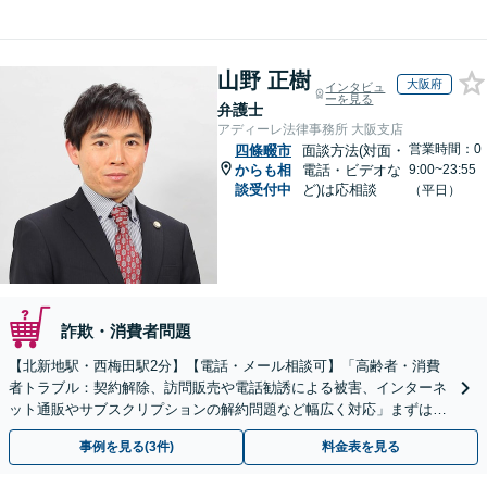
山野 正樹
大阪府
インタビュ
ーを見る
弁護士
アディーレ法律事務所 大阪支店
営業時間：0
四條畷市
面談方法(対面・
からも相
電話・ビデオな
9:00~23:55
談受付中
ど)は応相談
（平日）
詐欺・消費者問題
【北新地駅・西梅田駅2分】【電話・メール相談可】「高齢者・消費
者トラブル：契約解除、訪問販売や電話勧誘による被害、インターネ
ット通販やサブスクリプションの解約問題など幅広く対応」まずは一
度ご相談ください【休日・夜間相談可】
事例を見る(3件)
料金表を見る