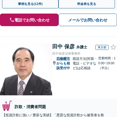
決に導いた実績あり。まずはお気軽にご相談ください
事例を見る(12件)
料金表を見る
電話でお問い合わせ
メールでお問い合わせ
田中 保彦
弁護士
東京都
田中保彦法律事務所
営業時間：1
四條畷市
面談方法(対面・
からも相
電話・ビデオな
0:00~19:00
談受付中
ど)は応相談
（平日）
詐欺・消費者問題
【投資詐欺に強い／豊富な実績】「悪質な投資詐欺から被害者を救