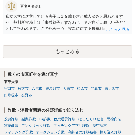
匿名A
弁護士
私立大学に進学している実子は１８歳を超え成人済みと思われます
が、裁判所実務上は「未成熟子」すなわち、まだ自活は難しい子ども
として扱われます。このため一応、実親に対する扶養料請求として法
律的には成り立つ可能性があります。 ただし、実子と同居する元配偶
者宛に養育費を支払っており、当該養育費は実子の進学費用の趣旨も
一部含まれています。また、私立大学進学について貴殿が了解したわ
もっとみる
けではないという事情も存在します。 こうした場合には、支払を拒ん
だとしても学費の請求が裁判所によって強制される可能性は低いとい
えます。 以上整理したとおり、貴殿の事情を説明し支払えないと実子
に伝えるのが良い対処法と思います。
近くの市区町村を選び直す
東部大阪
守口市
枚方市
八尾市
寝屋川市
大東市
柏原市
門真市
東大阪市
四條畷市
交野市
詐欺・消費者問題の分野詳細で絞り込む
投資詐欺
副業詐欺
FX詐欺
仮想通貨詐欺
ぼったくり被害
悪徳商法
霊感商法
ワンクリック詐欺
マッチングアプリ詐欺
架空請求
フィッシング詐欺
オークション詐欺
高齢者の詐欺被害
振り込め詐欺