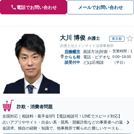
電話でお問い合わせ
メールでお問い合わせ
大川 博俊
弁護士
東京都
弁護士法人インサイト法律事務所
営業時間：1
四條畷市
面談方法(対面・
からも相
電話・ビデオな
0:00~18:00
談受付中
ど)は応相談
（平日）
詐欺・消費者問題
全国対応｜相談料・着手金0円【電話相談可！LINEでスピード対応】
占いアプリやサイト・出会い系・競馬・競艇詐欺などの事業者への返
金請求。独自の経験・知識で、他事務所で断られた難しいケースも解