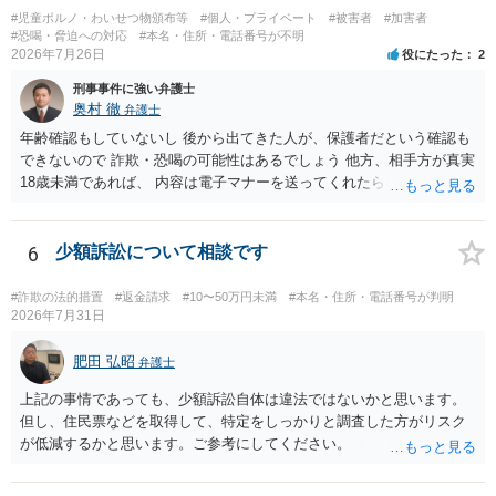
#児童ポルノ・わいせつ物頒布等
#個人・プライベート
#被害者
#加害者
#恐喝・脅迫への対応
#本名・住所・電話番号が不明
2026年7月26日
役にたった
2
刑事事件に強い弁護士
奥村 徹
弁護士
年齢確認もしていないし 後から出てきた人が、保護者だという確認も
できないので 詐欺・恐喝の可能性はあるでしょう 他方、相手方が真実
18歳未満であれば、 内容は電子マナーを送ってくれたら自慰行為など
の動画を要望通りに撮って送るよと言ったやりとりでした。 自分は動
画の尺は10分ほど、服を着たままで胸を触って欲しい、などの要望を
して、要求された金額(1000円程度)の電子マネーを送信してしまいま
6
少額訴訟について相談です
した。 そこから、撮影するまで暇なので顔の雰囲気の写真を交換して
欲しい、住んでいる都道府県と区を教えてと言われたので教えたりと
#詐欺の法的措置
#返金請求
#10〜50万円未満
#本名・住所・電話番号が判明
言ったやり取りをしていました。 というやりとりは、青少年条例違反
2026年7月31日
（わいせつ行為）の疑いがあります。18歳未満と知らなくても処罰可
能です。
肥田 弘昭
弁護士
上記の事情であっても、少額訴訟自体は違法ではないかと思います。
但し、住民票などを取得して、特定をしっかりと調査した方がリスク
が低減するかと思います。ご参考にしてください。