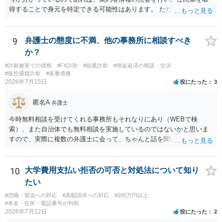
得することで身元を特定できる可能性はあります。 ただ、他人名義の
携帯電話であるなどした場合には特定に結びつけることは難しいとこ
ろです。 LINEについても、詐欺の事案であれば照会できる可能性はあ
りますが、携帯電話の番号を経由する方法より難しくなります。 身元
9
弁護士の態度に不満、他の事務所に相談すべき
を特定した後は、返金の理屈があるかどうかを確認していきます。 基
か？
本的に贈与に該当する場合には返金請求ができません。 詐欺を含め、
#詐欺被害での債務
#FX詐欺
#副業詐欺
#借金返済の相談・交渉
当方に返金の理屈があるかどうかを確認していきます。 さらに、渡し
#仮想通貨詐欺
#多重債務
た金額について、裏付けがあるかどうかも精査します。 上記を経て、
2026年7月15日
役にたった
3
身元の特定、返金の理屈があると判断できるのであれば、まずは交渉
からスタートすることになるでしょう。 ご理解のとおり、詐欺である
匿名A
弁護士
ことの立証は簡単ではありません。 刑事事件化が出来るのであれば、
返金交渉で有利になる可能性がありますが、民事上の詐欺の立証以上
今時無料相談を受けてくれる事務所もそれなりにあり（WEBで検
に難しいところがあります。 こちらについては、一度、最寄りの警察
索）、また自治体でも無料相談を実施しているのではないかと思いま
署に被害相談をするようにしてください。 具体的な見通しに関して
すので、実際に複数の弁護士に会って、ちゃんと話を聞いてくれる
は、証拠を拝見する必要があるため、直接弁護士にご相談された方が
方、高圧的ではない方に相談した方が良いでしょう。その弁護士の方
良いかと思います。
はそもそも事案を把握できていないようですので、御相談の案件につ
いては弁護士として能力不足なのかもしれません。相手にしない方が
10
大学費用支払い拒否の可否と対処法について知り
良いと思います。ただ、仮想通貨詐欺の被害回復は現実的には難しい
たい
かもしれません。
#恐喝・脅迫への対応
#高額請求への対応
#200万円以上
#本名・住所・電話番号が判明
2026年7月22日
役にたった
2