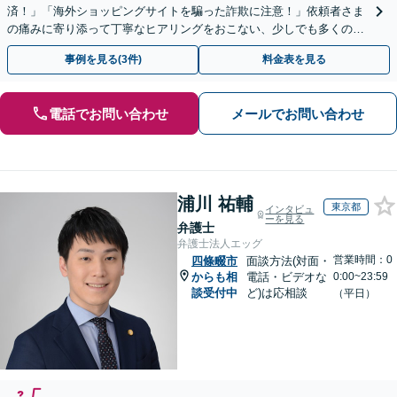
済！」「海外ショッピングサイトを騙った詐欺に注意！」依頼者さま
の痛みに寄り添って丁寧なヒアリングをおこない、少しでも多くの返
金が得られるよう尽力します！
事例を見る(3件)
料金表を見る
電話でお問い合わせ
メールでお問い合わせ
浦川 祐輔
東京都
インタビュ
ーを見る
弁護士
弁護士法人エッグ
営業時間：0
四條畷市
面談方法(対面・
からも相
電話・ビデオな
0:00~23:59
談受付中
ど)は応相談
（平日）