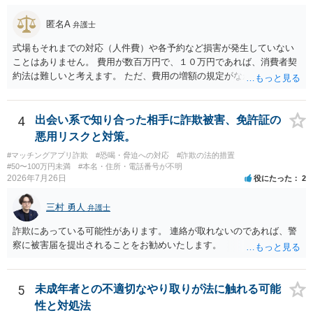
匿名A
弁護士
式場もそれまでの対応（人件費）や各予約など損害が発生していない
ことはありません。 費用が数百万円で、１０万円であれば、消費者契
約法は難しいと考えます。 ただ、費用の増額の規定がなかったのに増
額するのは契約違反ですので、増額に応じずに契約を維持すればよい
ということになり、解約するのは理由がないことになります。
4
出会い系で知り合った相手に詐欺被害、免許証の
悪用リスクと対策。
#マッチングアプリ詐欺
#恐喝・脅迫への対応
#詐欺の法的措置
#50〜100万円未満
#本名・住所・電話番号が不明
2026年7月26日
役にたった
2
三村 勇人
弁護士
詐欺にあっている可能性があります。 連絡が取れないのであれば、警
察に被害届を提出されることをお勧めいたします。
5
未成年者との不適切なやり取りが法に触れる可能
性と対処法