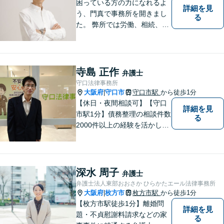
困っている方の力になれるよ
詳細を見
う、門真で事務所を開きまし
る
た。 弊所では労働、相続、離
婚、交通事故、不動産、破
産、中小企業法務その他様々
な法律相談を承っておりま
す。
寺島 正作
弁護士
守口法律事務所
大阪府
守口市
守口市駅
から徒歩1分
|
【休日・夜間相談可】【守口
詳細を見
市駅1分】債務整理の相談件数
る
2000件以上の経験を活かし、
依頼者様の法律問題を徹底的
にバックアップいたします。
どなたでも相談しやすく、依
頼者様が不安を抱かないよう
深水 周子
弁護士
に、わかりやすく的確なアド
弁護士法人東部おおさか ひらかたエール法律事務所
バイスを心がけております。
大阪府
枚方市
枚方市駅
から徒歩1分
|
【枚方市駅徒歩1分】離婚問
詳細を見
題・不貞慰謝料請求などの家
る