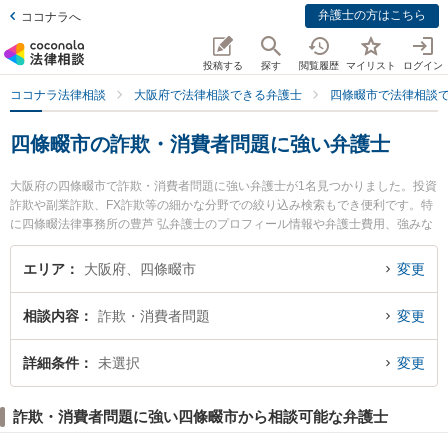
弁護士の方はこちら
ココナラへ
投稿する
探す
閲覧履歴
マイリスト
ログイン
ココナラ法律相談
大阪府で法律相談できる弁護士
四條畷市で法律相談
四條畷市の詐欺・消費者問題に強い弁護士
大阪府の四條畷市で詐欺・消費者問題に強い弁護士が1名見つかりました。投資
詐欺や副業詐欺、FX詐欺等の細かな分野での絞り込み検索もでき便利です。特
に四條畷法律事務所の豊芦 弘弁護士のプロフィール情報や弁護士費用、強みな
どが注目されています。『四條畷市で土日や夜間に発生した詐欺・消費者問題
のトラブルを今すぐに弁護士に相談したい』『詐欺・消費者問題のトラブル解
エリア
大阪府、四條畷市
変更
決の実績豊富な近くの弁護士を検索したい』『初回相談無料で詐欺・消費者問
題を法律相談できる四條畷市内の弁護士に相談予約したい』などでお困りの相
相談内容
詐欺・消費者問題
変更
談者さんにおすすめです。
詳細条件
未選択
変更
詐欺・消費者問題に強い四條畷市から相談可能な弁護士