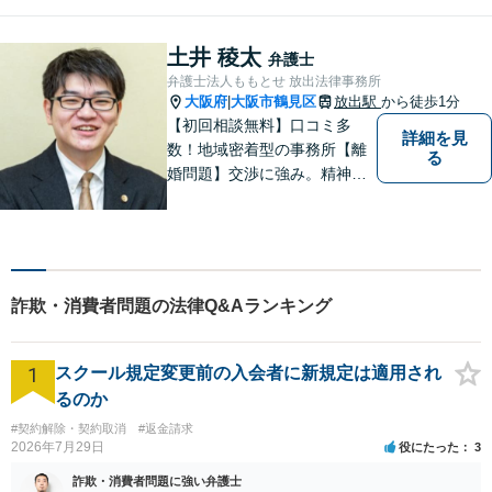
ン力と精神的なタフさが強
み。依頼者さまにとって身近
で頼れる弁護士を目指しま
土井 稜太
弁護士
す。【休日相談可】【今福鶴
弁護士法人ももとせ 放出法律事務所
見駅2分】
大阪府
大阪市鶴見区
放出駅
から徒歩1分
|
【初回相談無料】口コミ多
詳細を見
数！地域密着型の事務所【離
る
婚問題】交渉に強み。精神的
な負担が少しでも軽くなるよ
う、寄り添いの姿勢で事件解
決に臨みます【相続・遺言】
迅速かつ丁寧な対応を心が
け、満足度の高い解決を目指
詐欺・消費者問題の法律Q&Aランキング
します【放出駅1分】
1
スクール規定変更前の入会者に新規定は適用され
るのか
#契約解除・契約取消
#返金請求
2026年7月29日
役にたった
3
詐欺・消費者問題に強い弁護士