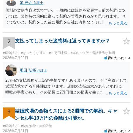
泉 亮介
弁護士
個別の契約内容次第ですが、一般的には規約を変更する前の契約につ
いては、契約時の規約に従って契約が管理されるかと思われます。 そ
うでないと、契約をした後に規約を自社に有利なように変更し、それ
を従前の顧客にも適用するということが認められてしまい不合理とな
る場合があるかと思われます。
2
支払ってしまった迷惑料は返ってきますか？
#返金請求
#ぼったくり被害
#10万円未満
#本名・住所・電話番号が判明
2026年7月29日
役にたった
3
肥田 弘昭
弁護士
2万円の支払義務が上記の事情ですとありませんので、不当利得として
返還請求できる可能性はあります。店側の支払請求があるとすれば、
嘔吐の事実があり、その清掃に2万円相当の損害が生じた場合です。ご
参考にしてください。
3
結婚式場の金額ミスによる2週間での解約。キャ
ンセル料10万円の免除は可能か。
#返金請求
#契約解除・契約取消
2026年7月31日
役にたった
2