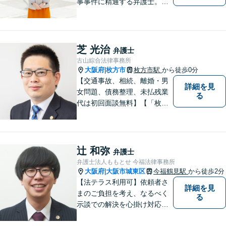
事事件に精通する弁護士。依
頼者さまと同じ目線に立ち、
最善の解決方法をご提案。次
のステップへ進むお手伝いを
致します。どんなお悩みで
芝 光治
弁護士
も、ご相談ください。【キッ
古山綜合法律事務所
ズスペースあり】
大阪府
枚方市
枚方市駅
から徒歩0分
|
【交通事故、相続、離婚・男
詳細を見
女問題、債務整理、未払残業
る
代は初回面談無料】【「枚方
市駅」から徒歩30秒】じっく
りとお話を聞く姿勢を大切に
し、依頼者様の状況を十分に
ヒアリングし、あらゆる観点
辻 和弥
弁護士
から解決策をご提案してまい
弁護士法人ももとせ 今福法律事務所
ります。
大阪府
大阪市城東区
今福鶴見駅
から徒歩2分
|
【法テラス利用可】依頼者さ
詳細を見
まのご負担を考え、なるべく
る
示談での解決を心掛け対応い
たします。コミュニケーショ