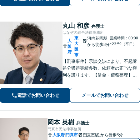
産業者とも連携。
丸山 和彦
弁護士
はなぞの綜合法律事務所
東
河内花園駅
営業時間：00:00
大
大
~23:59（平日）
から徒歩3分
阪
|
阪
府
市
【刑事事件】示談交渉により、不起訴
処分獲得実績多数。依頼者の正当な権
利を護ります。【借金・債務整理】借
金問題の解決実績多数。【離婚・男女
問題】不貞慰謝料の獲得、減額実績多
電話でお問い合わせ
メールでお問い合わせ
数。独りで悩まず、先ずはお話をお聞
かせ下さい。【土日・夜間対応可】
岡本 英樹
弁護士
門真市民法律事務所
大阪府
門真市
門真市駅
から徒歩3分
|