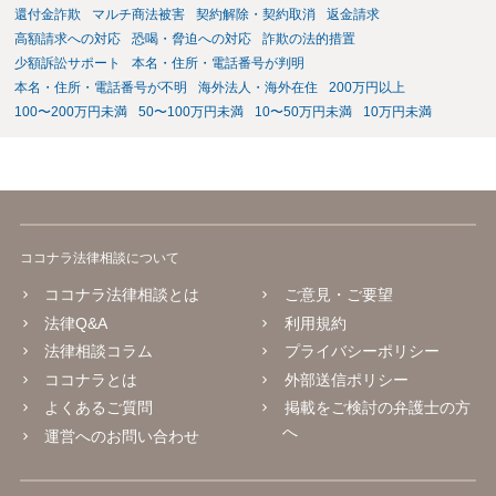
還付金詐欺
マルチ商法被害
契約解除・契約取消
返金請求
高額請求への対応
恐喝・脅迫への対応
詐欺の法的措置
少額訴訟サポート
本名・住所・電話番号が判明
本名・住所・電話番号が不明
海外法人・海外在住
200万円以上
100〜200万円未満
50〜100万円未満
10〜50万円未満
10万円未満
ココナラ法律相談について
ココナラ法律相談とは
ご意見・ご要望
法律Q&A
利用規約
法律相談コラム
プライバシーポリシー
ココナラとは
外部送信ポリシー
よくあるご質問
掲載をご検討の弁護士の方
へ
運営へのお問い合わせ