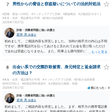
7
男性からの脅迫と窃盗疑いについての法的対処法
#恐喝・脅迫への対応
#マッチングアプリ詐欺
#悪徳商法
#少額訴訟サポート
#本名・住所・電話番号が不明
#詐欺の法的措置
2026年7月27日
詐欺・消費者問題に強い弁護士
若井 亮
弁護士
初めまして。 ご相談内容を拝見しました。 当時の相手方の内心は不明
ですが、携帯電話代を払ってあげると言われてお金を受け取っただけ
であれば窃盗になりません。 また、民事上も贈与契約に該当すると思
われるところ、返済の義務はありません。 これ以上のやり取りをせ
ず、可能であればブロックをするようにしてください。 ご不安であれ
ば、最寄りの警察署に相談をしても良いかもしれません。 以上、ご参
8
出会い系での交際詐欺被害、身元特定と返金請求
考になれば幸いです。
の方法は？
#本名・住所・電話番号が不明
#マッチングアプリ詐欺
#詐欺の法的措置
#200万円以上
#内容証明作成送付
#少額訴訟の相談・依頼
2026年7月17日
役にたった
3
詐欺・消費者問題に強い弁護士
若井 亮
弁護士
初めまして。 ご相談内容を拝見しました。 まず、相手方の携帯電話番
号が分かっているのであれば、契約者情報の照会を行い、住民票を取