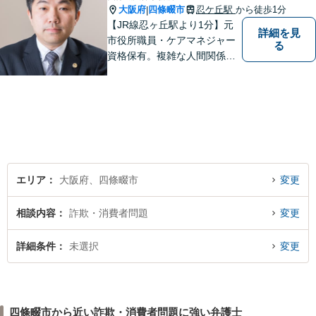
大阪府
四條畷市
忍ケ丘駅
から徒歩1分
|
【JR線忍ヶ丘駅より1分】元
詳細を見
市役所職員・ケアマネジャー
る
資格保有。複雑な人間関係が
絡む相続・遺言・高齢者トラ
ブルの根本的解決に尽力しま
す。
エリア
大阪府、四條畷市
変更
相談内容
詐欺・消費者問題
変更
詳細条件
未選択
変更
四條畷市から近い詐欺・消費者問題に強い弁護士