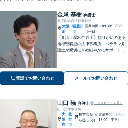
金尾 基樹
弁護士
北河内総合法律事務所
大阪
寝屋川
営業時間：09:30~17:30
|
府
市
（平日）
【弁護士歴20年以上】頼りがいのある
地域密着型の法律事務所。ベテラン弁
護士が親切にきめ細やかにサポートし
ます。不動産・建築トラブル／借金問
題／相続など身近な法律トラブルはお
気軽にご相談ください。【初回相談無
料（一部除く）】【夜間・休日の相談
電話でお問い合わせ
メールでお問い合わせ
可能】
山口 暁
弁護士
インタビューを見る
山口法律事務所
大
枚
枚方市駅
か
営業時間：10:00~
阪
方
|
18:00（平日）
ら徒歩6分
府
市