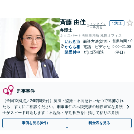
斉藤 由佳
北海道
インタビュ
ーを見る
弁護士
ネクスパート法律事務所 札幌オフィス
営業時間：0
いわき市
面談方法(対面・
からも相
電話・ビデオな
9:00~21:00
談受付中
ど)は応相談
（平日）
刑事事件
【全国13拠点／24時間受付】痴漢・盗撮・不同意わいせつで逮捕され
たら、すぐにご相談ください。刑事事件の示談交渉の経験豊富な弁護
士がスピード対応します！不起訴・早期釈放を目指して粘りの弁護活
動を行います。
事例を見る(6件)
料金表を見る