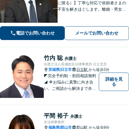
に限る）】丁寧な対応で依頼者さまの
不安を解きほぐします。離婚・男女問
題／相続・遺言／借金・債務整理など
幅広く取り扱っています。ひとりで抱
え込まずお気軽にご相談ください。
電話でお問い合わせ
メールでお問い合わせ
【分割払い可能】
竹内 聡
弁護士
弁護士法人長瀬総合法律事務所 日立支所
茨城県
日立市
日立駅
から徒歩2分
|
◤完全予約制・初回相談無料
詳細を見
◢ 🔷お悩みに真摯に向き合
る
い、ご相談から解決まで弁護
士がサポートいたします。誠
実さと経験で支えます。🔷不
安な日々を終わらせるために
安心の第一歩を踏み出しまし
平間 裕子
弁護士
ょう。お気軽にお問い合わせ
令法律事務所
ください。
福島県
郡山市
郡山駅
から徒歩9分
|