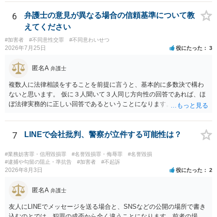
6
弁護士の意見が異なる場合の信頼基準について教
えてください
#加害者
#不同意性交罪
#不同意わいせつ
2026年7月25日
役にたった
3
匿名A
弁護士
複数人に法律相談をすることを前提に言うと、基本的に多数決で構わ
ないと思います。 仮に３人聞いて３人同じ方向性の回答であれば、ほ
ぼ法律実務的に正しい回答であるということになります。 ３人聞いて
２対１になった場合には、あと２人聞くのがよいと思われます。 ３対
２になった場合は、どちらも法律実務的にありえるということであ
り、３人の弁護士の中で、一番相性の良いいざというときに弁護を頼
7
LINEで会社批判、警察が立件する可能性は？
みたい弁護士を決め、その弁護士の発言を信じるということになりま
す。 その３人の中で「逮捕されない」と断言した弁護士には基本的に
#業務妨害罪・信用毀損罪
#名誉毀損罪・侮辱罪
#名誉毀損
委任しないほうがよいと思われます。 そもそも意見が分かれるような
#逮捕や勾留の阻止・準抗告
#加害者
#不起訴
2026年8月3日
役にたった
2
事案で、断言すること自体が不適切であるからです。 ただ、相談者が
弁護士に断言回答を求める気持ちがあるのは普通なので、その相談者
匿名A
の気持ちを理解した上で、「逮捕されてもすぐに（自ら）接見して、
弁護士
身柄解放手続きをします」とまで述べてくれるのであれば、その弁護
友人にLINEでメッセージを送る場合と、SNSなどの公開の場所で書き
士に予め費用の見積もりをしておいても良いかと思われます。
込むのとでは、犯罪の成否から全く違うことになります。前者の場