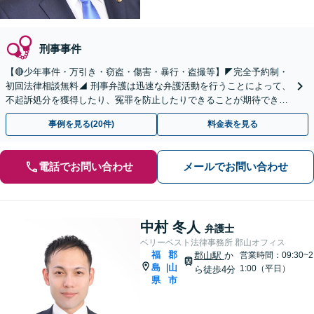
刑事事件
【🔴少年事件・万引き・窃盗・傷害・暴行・盗撮等】◤完全予約制・
初回法律相談無料◢ 刑事弁護は迅速な弁護活動を行うことによって、
不起訴処分を獲得したり、冤罪を防止したりできることが期待できま
す。可能な限り当日のご相談にも対応いたします。
事例を見る(20件)
料金表を見る
電話でお問い合わせ
メールでお問い合わせ
中村 冬人
弁護士
ベリーベスト法律事務所 郡山オフィス
福
郡
郡山駅
か
営業時間：09:30~2
島
山
|
1:00（平日）
ら徒歩4分
県
市