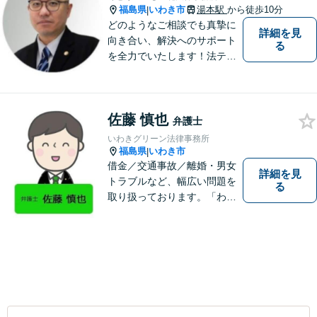
福島県
いわき市
湯本駅
から徒歩10分
|
どのようなご相談でも真摯に
詳細を見
向き合い、解決へのサポート
る
を全力でいたします！法テラ
スのご利用や分割払いにも対
応しており、経済状況に応じ
て無理なく法的サポートを受
佐藤 慎也
けていただけます。【湯本駅
弁護士
から車で約７分】
いわきグリーン法律事務所
福島県
いわき市
|
借金／交通事故／離婚・男女
詳細を見
トラブルなど、幅広い問題を
る
取り扱っております。「わか
りやすい説明」と「親しみや
すい対応」をモットーに、依
頼者様の問題を解決してまい
ります。【無料駐車場あり】