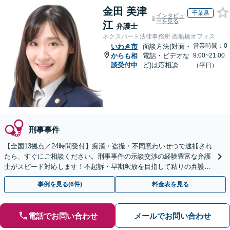
金田 美津
千葉県
インタビュ
ーを見る
江
弁護士
ネクスパート法律事務所 西船橋オフィス
営業時間：0
いわき市
面談方法(対面・
からも相
電話・ビデオな
9:00~21:00
談受付中
ど)は応相談
（平日）
刑事事件
【全国13拠点／24時間受付】痴漢・盗撮・不同意わいせつで逮捕され
たら、すぐにご相談ください。刑事事件の示談交渉の経験豊富な弁護
士がスピード対応します！不起訴・早期釈放を目指して粘りの弁護活
動を行います。
事例を見る(6件)
料金表を見る
電話でお問い合わせ
メールでお問い合わせ