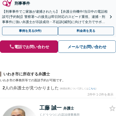
刑事事件
【刑事事件でご家族が逮捕されたら】【弁護士待機中/当日中の電話相
談可(予約制)】警察署への接見は即日対応のスピード重視、逮捕・刑
事事件に強い弁護士が示談成功・不起訴(減刑)に向けて全力でサポー
トします。【加害者側の相談専門】
事例を見る(9件)
料金表を見る
電話でお問い合わせ
メールでお問い合わせ
いわき市に所在する弁護士
いわき市の事務所等での面談予約が可能です。
2
人の弁護士が見つかりました
(検索結果について詳しくは
こちら
)
2件中 1-2件を表示
工藤 誠一
弁護士
くどうつつじの花法律事務所