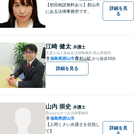
【初回相談無料あり】郡山市
詳細を見
にある法律事務所です。
る
江崎 健太
弁護士
弁護士法人葵綜合法律事務所 郡山事務所
福島県
郡山市
郡山駅
から徒歩10分
|
詳細を見る
山内 崇史
弁護士
郡山はなかつみ法律事務所
福島県
郡山市
|
【人間くさい弁護士を目指し
詳細を見
て】
る