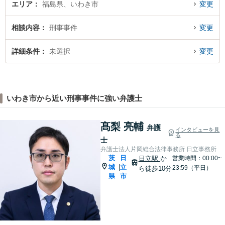
エリア
福島県、いわき市
変更
相談内容
刑事事件
変更
詳細条件
未選択
変更
いわき市から近い刑事事件に強い弁護士
髙梨 亮輔
弁護
インタビューを見
る
士
弁護士法人片岡総合法律事務所 日立事務所
茨
日
日立駅
か
営業時間：00:00~
城
立
|
23:59（平日）
ら徒歩10分
県
市