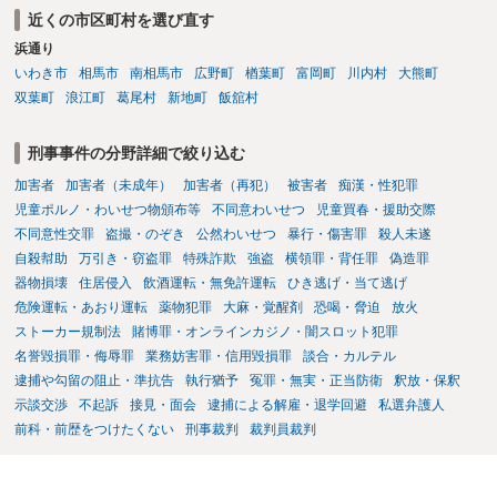
近くの市区町村を選び直す
浜通り
いわき市
相馬市
南相馬市
広野町
楢葉町
富岡町
川内村
大熊町
双葉町
浪江町
葛尾村
新地町
飯舘村
刑事事件の分野詳細で絞り込む
加害者
加害者（未成年）
加害者（再犯）
被害者
痴漢・性犯罪
児童ポルノ・わいせつ物頒布等
不同意わいせつ
児童買春・援助交際
不同意性交罪
盗撮・のぞき
公然わいせつ
暴行・傷害罪
殺人未遂
自殺幇助
万引き・窃盗罪
特殊詐欺
強盗
横領罪・背任罪
偽造罪
器物損壊
住居侵入
飲酒運転・無免許運転
ひき逃げ・当て逃げ
危険運転・あおり運転
薬物犯罪
大麻・覚醒剤
恐喝・脅迫
放火
ストーカー規制法
賭博罪・オンラインカジノ・闇スロット犯罪
名誉毀損罪・侮辱罪
業務妨害罪・信用毀損罪
談合・カルテル
逮捕や勾留の阻止・準抗告
執行猶予
冤罪・無実・正当防衛
釈放・保釈
示談交渉
不起訴
接見・面会
逮捕による解雇・退学回避
私選弁護人
前科・前歴をつけたくない
刑事裁判
裁判員裁判