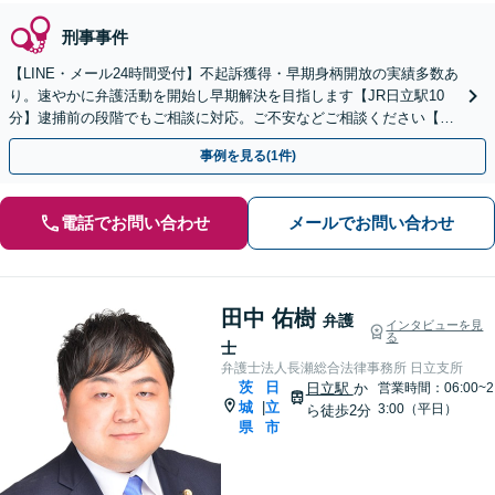
刑事事件
【LINE・メール24時間受付】不起訴獲得・早期身柄開放の実績多数あ
り。速やかに弁護活動を開始し早期解決を目指します【JR日立駅10
分】逮捕前の段階でもご相談に対応。ご不安などご相談ください【土
日祝対応可】解決まで事務所一丸で徹底サポート
事例を見る(1件)
電話でお問い合わせ
メールでお問い合わせ
田中 佑樹
弁護
インタビューを見
る
士
弁護士法人長瀬総合法律事務所 日立支所
茨
日
日立駅
か
営業時間：06:00~2
城
立
|
3:00（平日）
ら徒歩2分
県
市