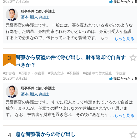
2026年7月25日
役にたった
5
刑事事件に強い弁護士
藤本 顯人
弁護士
元警察官の弁護士です。 一般には、罪を疑われている者がどのような
行為をした結果、身柄拘束されたのかというのは、身元引受人が監護
する上で必要なので、伝わっているのが普通です。 もっとも、事実関
係が異性トラブルのような内容ですと、多少事実が異なって伝わって
いたり、省略されていることもありうるかなとは思います。
3
警察から窃盗の件で呼び出し、財布返却で自首す
べきか？
#加害者
#万引き・窃盗罪
#示談交渉
#不起訴
#逮捕や勾留の阻止・準抗告
2026年8月2日
役にたった
5
刑事事件に強い弁護士
藤本 顯人
弁護士
元警察官の弁護士です。 すでに犯人として特定されているので自首は
成立しませんが、任意での呼び出しなので逮捕はされないと思いま
す。 なお、被害者が財布を置き忘れ、その後にあなたがトイレに入
り、再び被害者がトイレに戻ったら財布が無かったような事情がある
と言い逃れはかなり厳しいものと思います。
4
急な警察署からの呼び出し