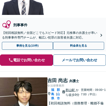
刑事事件
【初回相談無料／全国どこでもスピード対応】元検事の弁護士が率い
る刑事事件専門チームが、幅広い犯罪の加害者弁護に対応。
事例を見る(10件)
料金表を見る
電話でお問い合わせ
メールでお問い合わせ
吉田 尚志
弁護士
令法律事務所
福
郡
郡山駅
か
営業時間：09:00~1
島
山
|
7:00（平日）
ら徒歩9分
県
市
【初回相談無料（債務整理・離婚不倫