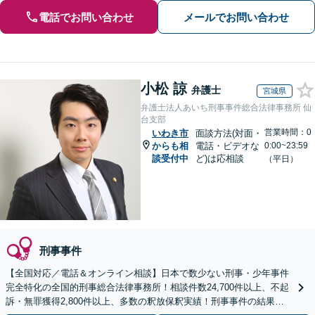
電話でお問い合わせ
メールでお問い合わせ
小松 諒
弁護士
宮城県
弁護士法人あいち刑事事件総合法律事務所 仙
台支部
営業時間：0
いわき市
面談方法(対面・
からも相
電話・ビデオな
0:00~23:59
談受付中
ど)は応相談
（平日）
刑事事件
【全国対応／電話＆オンライン相談】日本で数少ない刑事・少年事件
完全特化の全国的刑事総合法律事務所！相談件数24,700件以上、不起
訴・無罪獲得2,800件以上、多数の釈放保釈実績！刑事事件の結果は