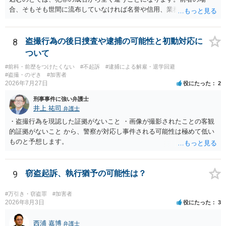
合、そもそも世間に流布していなければ名誉や信用、業務にかかる犯
罪は成立しないことになります。
8
盗撮行為の後日捜査や逮捕の可能性と初動対応に
ついて
#前科・前歴をつけたくない
#不起訴
#逮捕による解雇・退学回避
#盗撮・のぞき
#加害者
2026年7月27日
役にたった
2
刑事事件に強い弁護士
井上 祐司
弁護士
・盗撮行為を現認した証拠がないこと ・画像が撮影されたことの客観
的証拠がないこと から、警察が対応し事件される可能性は極めて低い
ものと予想します。
9
窃盗起訴、執行猶予の可能性は？
#万引き・窃盗罪
#加害者
2026年8月3日
役にたった
3
西浦 嘉博
弁護士