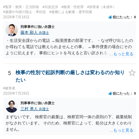
#冤罪・無実・正当防衛
#示談交渉
#痴漢・性犯罪
#加害者（未成年）
#逮捕や勾留の阻止・準抗告
#逮捕による解雇・退学回避
2026年7月16日
役にたった
8
刑事事件に強い弁護士
藤本 顯人
弁護士
・生活安全課からの電話 →痴漢捜査の部署です。 ・なぜ呼び出したの
か尋ねても電話では教えられませんとの事。 →事件捜査の場合にその
ように伝えます。 事前にヒントを与えると言い訳されるからです。 ・
満員電車の中でかなり女性と密着してしまった可能性があるとの心当
たり →やはり痴漢として疑われているのでは。 そもそも痴漢をやって
ないのであれば、何も疑われる筋合いは無いわけですし狼狽える必要
5
検事の性別で起訴判断の厳しさは変わるのか知り
はないですね。
たい
#被害者
2026年7月29日
役にたった
8
刑事事件に強い弁護士
三村 勇人
弁護士
まずないです。 検察官の裁量は、検察官同一体の原則の下、裁量統制
がなされています。 そのため、検察官によって、処分は大きくかわり
ません。