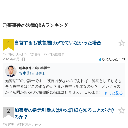
刑事事件の法律Q&Aランキング
1
自首するも被害届けがでていなかった場合
#不同意わいせつ
#加害者
#不同意性交罪
2026年8月3日
役にたった
11
刑事事件に強い弁護士
藤本 顯人
弁護士
元警察官の弁護士です。 被害届がないのであれば、警察としてもそも
そも被害者はどこの誰なのか？また被害（犯罪なのか？）といえるの
か？疑問があるので積極的に捜査はしません。 このまま女性から警察
への届出がなければ何事もなく終わると思います。
2
加害者の身元引受人は罪の詳細を知ることができ
るか？
#被害者
#不同意わいせつ