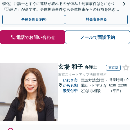
特化】弁護士とすぐに連絡が取れるのが強み！刑事事件はとにかく
「迅速さ」が命です。身体拘束事件なら身体拘束からの解放を急ぎま
す。示談交渉はお任せください。
事例を見る(9件)
料金表を見る
電話でお問い合わせ
メールで面談予約
玄場 和子
弁護士
東京都
東京スタートアップ法律事務所
営業時間：0
いわき市
面談方法(対面・
からも相
電話・ビデオな
6:30~22:00
談受付中
ど)は応相談
（平日）