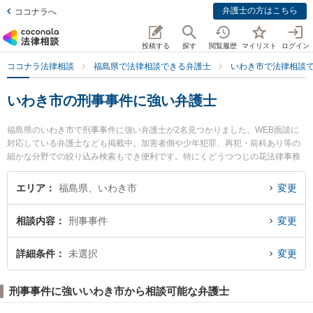
弁護士の方はこちら
ココナラへ
投稿する
探す
閲覧履歴
マイリスト
ログイン
ココナラ法律相談
福島県で法律相談できる弁護士
いわき市で法律相談
いわき市の刑事事件に強い弁護士
福島県のいわき市で刑事事件に強い弁護士が2名見つかりました。WEB面談に
対応している弁護士なども掲載中。加害者側や少年犯罪、再犯・前科あり等の
細かな分野での絞り込み検索もでき便利です。特にくどうつつじの花法律事務
所の工藤 誠一弁護士やいわきグリーン法律事務所の佐藤 慎也弁護士のプロフィ
ール情報や弁護士費用、強みなどが注目されています。『いわき市で土日や夜
エリア
福島県、いわき市
変更
間に発生した刑事事件のトラブルを今すぐに弁護士に相談したい』『刑事事件
のトラブル解決の実績豊富な近くの弁護士を検索したい』『初回相談無料で刑
相談内容
刑事事件
変更
事事件を法律相談できるいわき市内の弁護士に相談予約したい』などでお困り
の相談者さんにおすすめです。
詳細条件
未選択
変更
刑事事件に強いいわき市から相談可能な弁護士