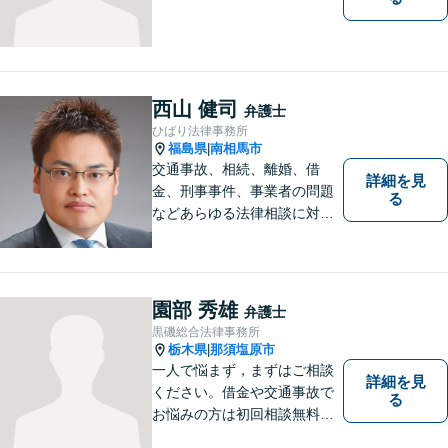
西山 健司
弁護士
ひばり法律事務所
福島県
南相馬市
|
交通事故、相続、離婚、借
詳細を見
金、刑事事件、事業者の問題
る
などあらゆる法律相談に対応
します。 法の専門知識を活か
し、あなたの権利を最大限に
守ることが第一です。 お困り
ごとがありましたら、まずは
園部 秀雄
弁護士
ご相談ください。
黒磯総合法律事務所
栃木県
那須塩原市
|
一人で悩まず，まずはご相談
詳細を見
ください。借金や交通事故で
る
お悩みの方は初回相談無料で
す。