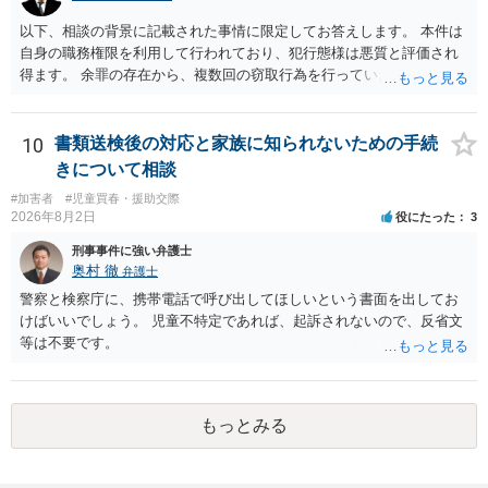
以下、相談の背景に記載された事情に限定してお答えします。 本件は
自身の職務権限を利用して行われており、犯行態様は悪質と評価され
得ます。 余罪の存在から、複数回の窃取行為を行っていたことも悪質
性に加味されます。 また、被害額も窃盗事案としては多額の部類に入
ると思われます。 他方、余罪を含めた全額を弁済していることは、被
害者の経済的損害の回復として有利に斟酌されます。 また、前科前歴
10
書類送検後の対応と家族に知られないための手続
を有しないことも、規範意識が鈍磨しきっているとまでは言えず、有
きについて相談
利な点です。 その他、家族の監督等の情状証拠を適切に提出すること
#加害者
#児童買春・援助交際
で、私見ですが、執行猶予判決を視野に入れることが可能な事案と思
2026年8月2日
役にたった
3
われます。 上記、一つの意見として参考ください。
刑事事件に強い弁護士
奥村 徹
弁護士
警察と検察庁に、携帯電話で呼び出してほしいという書面を出してお
けばいいでしょう。 児童不特定であれば、起訴されないので、反省文
等は不要です。
もっとみる