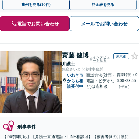
弁護士の腕次第で変わります【初回相談無料】
事例を見る(10件)
料金表を見る
電話でお問い合わせ
メールでお問い合わせ
齋藤 健博
東京都
インタビュ
ーを見る
弁護士
銀座さいとう法律事務所
営業時間：0
いわき市
面談方法(対面・
からも相
電話・ビデオな
6:00~23:55
談受付中
ど)は応相談
（平日）
刑事事件
【24時間対応】【弁護士直通電話・LINE相談可】【被害者側の弁護に