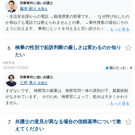
刑事事件に強い弁護士
藤本 顯人
弁護士
・生活安全課からの電話 →痴漢捜査の部署です。 ・なぜ呼び出したの
か尋ねても電話では教えられませんとの事。 →事件捜査の場合にその
ように伝えます。 事前にヒントを与えると言い訳されるからです。 ・
満員電車の中でかなり女性と密着してしまった可能性があるとの心当
たり →やはり痴漢として疑われているのでは。 そもそも痴漢をやって
ないのであれば、何も疑われる筋合いは無いわけですし狼狽える必要
6
検事の性別で起訴判断の厳しさは変わるのか知り
はないですね。
たい
#被害者
2026年7月29日
役にたった
8
刑事事件に強い弁護士
三村 勇人
弁護士
まずないです。 検察官の裁量は、検察官同一体の原則の下、裁量統制
がなされています。 そのため、検察官によって、処分は大きくかわり
ません。
7
弁護士の意見が異なる場合の信頼基準について教
えてください