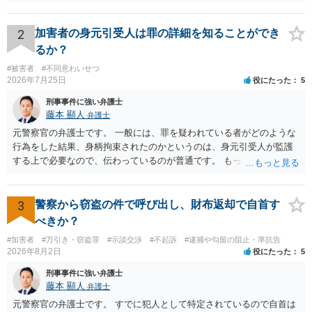
への届出がなければ何事もなく終わると思います。
2
加害者の身元引受人は罪の詳細を知ることができ
るか？
#被害者
#不同意わいせつ
2026年7月25日
役にたった
5
刑事事件に強い弁護士
藤本 顯人
弁護士
元警察官の弁護士です。 一般には、罪を疑われている者がどのような
行為をした結果、身柄拘束されたのかというのは、身元引受人が監護
する上で必要なので、伝わっているのが普通です。 もっとも、事実関
係が異性トラブルのような内容ですと、多少事実が異なって伝わって
いたり、省略されていることもありうるかなとは思います。
3
警察から窃盗の件で呼び出し、財布返却で自首す
べきか？
#加害者
#万引き・窃盗罪
#示談交渉
#不起訴
#逮捕や勾留の阻止・準抗告
2026年8月2日
役にたった
5
刑事事件に強い弁護士
藤本 顯人
弁護士
元警察官の弁護士です。 すでに犯人として特定されているので自首は