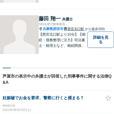
の面でも少しでも前向きにな
れるよう心がけています。 ど
うぞ一人で抱え込まず、お気
藤田 翔一
弁護士
軽にご相談ください。
SIN法律労務事務所
兵庫県
西宮市
西宮北口駅
から徒歩10分
|
【西宮北口駅より10分】【相
詳細を見
続・債務整理に注力】司法書
る
士・税理士など、相続関係に
強い他の専門家とも連携した
サポートが可能です。また、
高齢者施設・介護事業者を対
象とした、法律サービスを提
供しております。お気軽に、
芦屋市の表示中の弁護士が回答した刑事事件に関する法律Q
ご相談ください。
&A
妊娠嘘でお金を要求、警察に行くと捕まる？
#特殊詐欺
2023年06月03日(土)