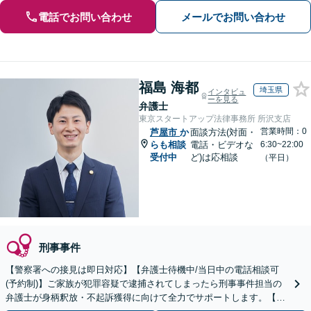
電話でお問い合わせ
メールでお問い合わせ
福島 海都
埼玉県
インタビュ
ーを見る
弁護士
東京スタートアップ法律事務所 所沢支店
営業時間：0
芦屋市
か
面談方法(対面・
らも相談
電話・ビデオな
6:30~22:00
受付中
ど)は応相談
（平日）
刑事事件
【警察署への接見は即日対応】【弁護士待機中/当日中の電話相談可
(予約制)】ご家族が犯罪容疑で逮捕されてしまったら刑事事件担当の
弁護士が身柄釈放・不起訴獲得に向けて全力でサポートします。【毎