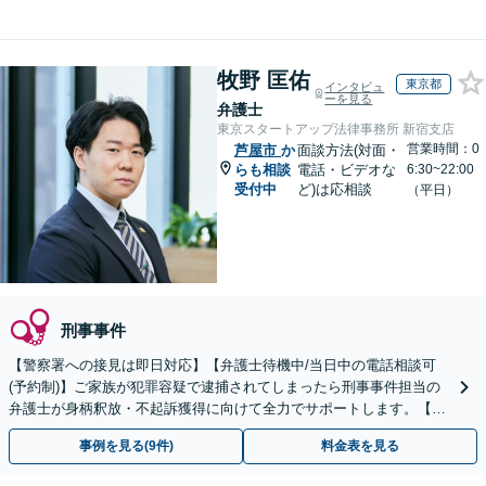
牧野 匡佑
東京都
インタビュ
ーを見る
弁護士
東京スタートアップ法律事務所 新宿支店
営業時間：0
芦屋市
か
面談方法(対面・
らも相談
電話・ビデオな
6:30~22:00
受付中
ど)は応相談
（平日）
刑事事件
【警察署への接見は即日対応】【弁護士待機中/当日中の電話相談可
(予約制)】ご家族が犯罪容疑で逮捕されてしまったら刑事事件担当の
弁護士が身柄釈放・不起訴獲得に向けて全力でサポートします。【毎
月100名以上の相談実績】【全国対応】
事例を見る(9件)
料金表を見る