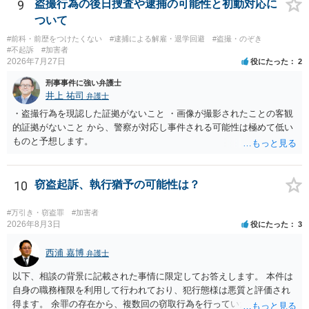
9
盗撮行為の後日捜査や逮捕の可能性と初動対応に
ついて
#前科・前歴をつけたくない
#逮捕による解雇・退学回避
#盗撮・のぞき
#不起訴
#加害者
2026年7月27日
役にたった
2
刑事事件に強い弁護士
井上 祐司
弁護士
・盗撮行為を現認した証拠がないこと ・画像が撮影されたことの客観
的証拠がないこと から、警察が対応し事件される可能性は極めて低い
ものと予想します。
10
窃盗起訴、執行猶予の可能性は？
#万引き・窃盗罪
#加害者
2026年8月3日
役にたった
3
西浦 嘉博
弁護士
以下、相談の背景に記載された事情に限定してお答えします。 本件は
自身の職務権限を利用して行われており、犯行態様は悪質と評価され
得ます。 余罪の存在から、複数回の窃取行為を行っていたことも悪質