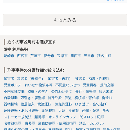
性に加味されます。 また、被害額も窃盗事案としては多額の部類に入
ると思われます。 他方、余罪を含めた全額を弁済していることは、被
害者の経済的損害の回復として有利に斟酌されます。 また、前科前歴
もっとみる
を有しないことも、規範意識が鈍磨しきっているとまでは言えず、有
利な点です。 その他、家族の監督等の情状証拠を適切に提出すること
で、私見ですが、執行猶予判決を視野に入れることが可能な事案と思
われます。 上記、一つの意見として参考ください。
近くの市区町村を選び直す
阪神 (神戸市外)
尼崎市
西宮市
芦屋市
伊丹市
宝塚市
川西市
三田市
猪名川町
刑事事件の分野詳細で絞り込む
加害者
加害者（未成年）
加害者（再犯）
被害者
痴漢・性犯罪
児童ポルノ・わいせつ物頒布等
不同意わいせつ
児童買春・援助交際
不同意性交罪
盗撮・のぞき
公然わいせつ
暴行・傷害罪
殺人未遂
自殺幇助
万引き・窃盗罪
特殊詐欺
強盗
横領罪・背任罪
偽造罪
器物損壊
住居侵入
飲酒運転・無免許運転
ひき逃げ・当て逃げ
危険運転・あおり運転
薬物犯罪
大麻・覚醒剤
恐喝・脅迫
放火
ストーカー規制法
賭博罪・オンラインカジノ・闇スロット犯罪
名誉毀損罪・侮辱罪
業務妨害罪・信用毀損罪
談合・カルテル
逮捕や勾留の阻止・準抗告
執行猶予
冤罪・無実・正当防衛
釈放・保釈