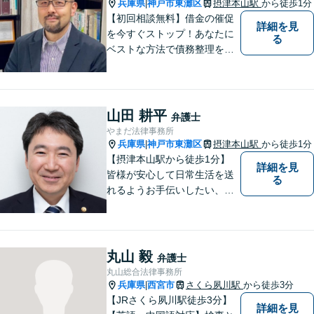
兵庫県
神戸市東灘区
摂津本山駅
から徒歩1分
|
【初回相談無料】借金の催促
詳細を見
を今すぐストップ！あなたに
る
ベストな方法で債務整理をサ
ポート【知的財産の紛争にも
強い】元IT研究者である弁護
士・弁理士（コンピュータサ
イエンスの博士号も保有）と
山田 耕平
弁護士
交渉経験が豊富な弁護士
やまだ法律事務所
兵庫県
神戸市東灘区
摂津本山駅
から徒歩1分
|
【摂津本山駅から徒歩1分】
詳細を見
皆様が安心して日常生活を送
る
れるようお手伝いしたい、皆
様の頼れる存在でいたいとい
う思いで設立した法律事務所
です。お困りごとがありまし
たら、お気軽にご相談くださ
丸山 毅
弁護士
い。
丸山総合法律事務所
兵庫県
西宮市
さくら夙川駅
から徒歩3分
|
【JRさくら夙川駅徒歩3分】
詳細を見