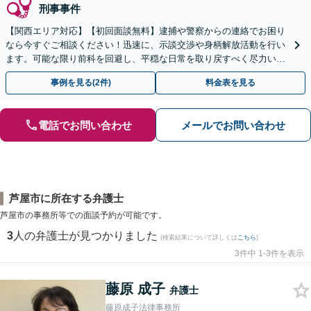
刑事事件
【関西エリア対応】【初回面談無料】逮捕や警察からの連絡でお困り
なら今すぐご相談ください！迅速に、示談交渉や身柄解放活動を行い
ます。可能な限り前科を回避し、平穏な日常を取り戻すべく尽力いた
します【休日・夜間相談可】
事例を見る(2件)
料金表を見る
電話でお問い合わせ
メールでお問い合わせ
芦屋市に所在する弁護士
芦屋市の事務所等での面談予約が可能です。
3
人の弁護士が見つかりました
(検索結果について詳しくは
こちら
)
3件中 1-3件を表示
藤原 成子
弁護士
藤原成子法律事務所