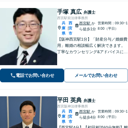
手塚 真広
弁護士
西宮駅前法律事務所
兵
西
西宮駅
か
営業時間：09:30~1
庫
宮
|
8:00（平日）
ら徒歩1分
県
市
【阪神西宮駅1分】「財産分与／婚姻費
用」離婚の相談幅広く解決できます。
丁寧なカウンセリング&アドバイスに定
評あり。「親権や養育費で妥協したく
ない」などに対応。借金や労働問題な
どにも幅広く対応できます【休日・夜
電話でお問い合わせ
メールでお問い合わせ
間相談可能】24時間メール受付
平田 英典
弁護士
西宮阪神法律事務所
兵
西
西宮駅
か
営業時間：09:30~1
庫
宮
|
8:00（平日）
ら徒歩4分
県
市
【西宮駅4分】【初回相談60分無料】離