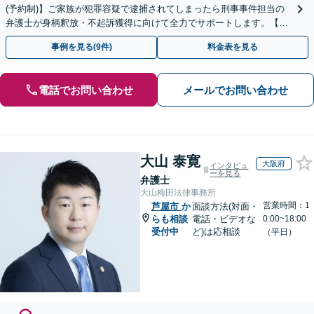
(予約制)】ご家族が犯罪容疑で逮捕されてしまったら刑事事件担当の
弁護士が身柄釈放・不起訴獲得に向けて全力でサポートします。【毎
月100名以上の相談実績】【全国対応】
事例を見る(9件)
料金表を見る
電話でお問い合わせ
メールでお問い合わせ
大山 泰寛
大阪府
インタビュ
ーを見る
弁護士
大山梅田法律事務所
営業時間：1
芦屋市
か
面談方法(対面・
らも相談
電話・ビデオな
0:00~18:00
受付中
ど)は応相談
（平日）