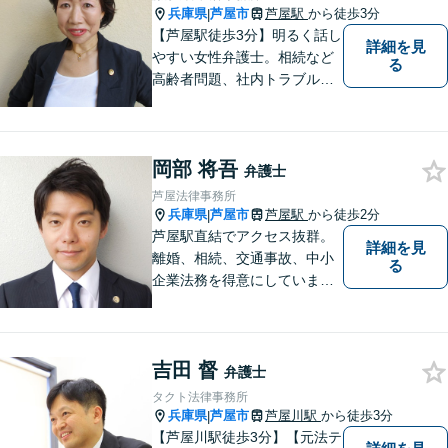
兵庫県
芦屋市
芦屋駅
から徒歩3分
|
【芦屋駅徒歩3分】明るく話し
詳細を見
やすい女性弁護士。相続など
る
高齢者問題、社内トラブル
等、女性の悩みに強みがあり
ます。親しみやすいと言われ
ますので、相談を迷われてい
岡部 将吾
る方は、お気軽にご連絡下さ
弁護士
い。【宅建士・行政書士資格
芦屋法律事務所
保持】
兵庫県
芦屋市
芦屋駅
から徒歩2分
|
芦屋駅直結でアクセス抜群。
詳細を見
離婚、相続、交通事故、中小
る
企業法務を得意にしていま
す。 解決に向けて、全力で対
応致します。 ♯ラポルテ本館
３階♯駐車場有り♯子連れ相談
吉田 督
可♯中小企業診断士資格有り
弁護士
タクト法律事務所
兵庫県
芦屋市
芦屋川駅
から徒歩3分
|
【芦屋川駅徒歩3分】【元法テ