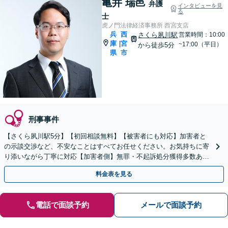
亀井 瑞邑
弁護
インタビューを見
る
士
虎ノ門法律経済事務所 西宮支店
兵
西
さくら夙川駅
営業時間：10:00
庫
宮
|
~17:00（平日）
から徒歩5分
県
市
刑事事件
【さくら夙川駅5分】【初回相談無料】【被害者にも対応】加害者と
の示談交渉など、不安なことはすべてお任せください。お気持ちに寄
り添いながら丁寧に対応【加害者側】無罪・不起訴処分獲得多数あ
り。早期接見で速やかな解決を目指します。再犯防止にも注力
料金表を見る
電話で面談予約
メールで面談予約