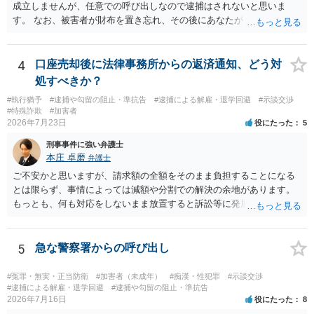
成立しませんが、任意での呼び出しなので逮捕はされないと思いま
す。 なお、被害者が財布を置き忘れ、その後にあなたがトイレに入
り、再び被害者がトイレに戻ったら財布が無かったような事情がある
と言い逃れはかなり厳しいものと思います。
4
口座売却後に法律事務所からの返済通知、どう対
処すべきか？
#執行猶予
#逮捕や勾留の阻止・準抗告
#逮捕による解雇・退学回避
#示談交渉
#特殊詐欺
#加害者
2026年7月23日
役にたった
5
刑事事件に強い弁護士
本庄 卓磨
弁護士
ご不安かと思いますが、請求額の全額をそのまま負担することになる
とは限らず、事情によっては減額や分割での解決の余地があります。
もっとも、何も対応をしないまま放置すると訴訟等に発展してしまう
可能性がありますので、お早めに弁護士にご相談されることをおすす
めします。
5
急な警察署からの呼び出し
#冤罪・無実・正当防衛
#加害者（未成年）
#痴漢・性犯罪
#示談交渉
#逮捕による解雇・退学回避
#逮捕や勾留の阻止・準抗告
2026年7月16日
役にたった
8