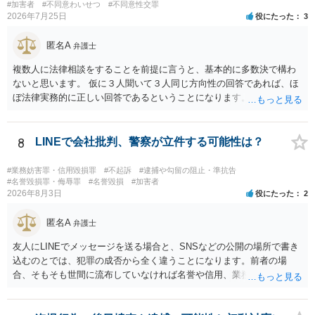
#加害者
#不同意わいせつ
#不同意性交罪
2026年7月25日
役にたった
3
匿名A
弁護士
複数人に法律相談をすることを前提に言うと、基本的に多数決で構わ
ないと思います。 仮に３人聞いて３人同じ方向性の回答であれば、ほ
ぼ法律実務的に正しい回答であるということになります。 ３人聞いて
２対１になった場合には、あと２人聞くのがよいと思われます。 ３対
２になった場合は、どちらも法律実務的にありえるということであ
り、３人の弁護士の中で、一番相性の良いいざというときに弁護を頼
8
LINEで会社批判、警察が立件する可能性は？
みたい弁護士を決め、その弁護士の発言を信じるということになりま
す。 その３人の中で「逮捕されない」と断言した弁護士には基本的に
#業務妨害罪・信用毀損罪
#不起訴
#逮捕や勾留の阻止・準抗告
委任しないほうがよいと思われます。 そもそも意見が分かれるような
#名誉毀損罪・侮辱罪
#名誉毀損
#加害者
2026年8月3日
役にたった
2
事案で、断言すること自体が不適切であるからです。 ただ、相談者が
弁護士に断言回答を求める気持ちがあるのは普通なので、その相談者
匿名A
の気持ちを理解した上で、「逮捕されてもすぐに（自ら）接見して、
弁護士
身柄解放手続きをします」とまで述べてくれるのであれば、その弁護
友人にLINEでメッセージを送る場合と、SNSなどの公開の場所で書き
士に予め費用の見積もりをしておいても良いかと思われます。
込むのとでは、犯罪の成否から全く違うことになります。前者の場
合、そもそも世間に流布していなければ名誉や信用、業務にかかる犯
罪は成立しないことになります。