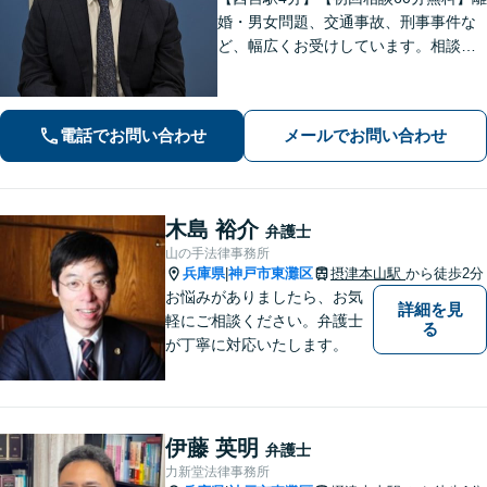
婚・男女問題、交通事故、刑事事件な
ど、幅広くお受けしています。相談者
さまに安心感を与えられるよう、専門
用語を噛み砕いて丁寧に説明すること
を心がけています。ぜひご相談くださ
電話でお問い合わせ
メールでお問い合わせ
い。【休日・夜間面談可】【WEB面談
可】
木島 裕介
弁護士
山の手法律事務所
兵庫県
神戸市東灘区
摂津本山駅
から徒歩2分
|
お悩みがありましたら、お気
詳細を見
軽にご相談ください。弁護士
る
が丁寧に対応いたします。
伊藤 英明
弁護士
力新堂法律事務所