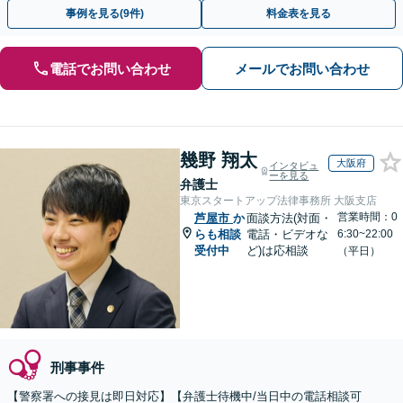
月100名以上の相談実績】【全国対応】
事例を見る(9件)
料金表を見る
電話でお問い合わせ
メールでお問い合わせ
幾野 翔太
大阪府
インタビュ
ーを見る
弁護士
東京スタートアップ法律事務所 大阪支店
営業時間：0
芦屋市
か
面談方法(対面・
らも相談
電話・ビデオな
6:30~22:00
受付中
ど)は応相談
（平日）
刑事事件
【警察署への接見は即日対応】【弁護士待機中/当日中の電話相談可