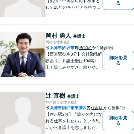
【英語・中国語対応】検事と
る
して25年のキャリアを持つ弁
護士。刑事・民事ともに対応
可能！阪神間を中心に、お困
りの方を解決へと導いてまい
ります。まずはご相談へお越
岡村 勇人
弁護士
しください【完全個室対応】
岡村法律事務所
兵庫県
西宮市
西宮駅
から徒歩3分
|
【西宮駅徒歩3分】会社勤務経
詳細を見
験あり。弁護士歴は10年以
る
上！親しみやすさ、頼りやす
さを大切にしています。お困
りごとがあれば、お気軽にご
相談ください。【初回３０分
面談無料】
辻 直樹
弁護士
神戸住吉法律事務所
兵庫県
神戸市東灘区
住吉駅
から徒歩2分
|
【住吉駅2分】「誰かの力にな
詳細を見
れる仕事をしたい」という思
る
いから弁護士を志しました。
法律面だけでなく、お気持ち