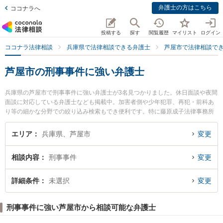
弁護士の方はこちら
ココナラへ
投稿する
探す
閲覧履歴
マイリスト
ログイン
ココナラ法律相談
兵庫県で法律相談できる弁護士
芦屋市で法律相談で
芦屋市の刑事事件に強い弁護士
兵庫県の芦屋市で刑事事件に強い弁護士が3名見つかりました。休日面談や夜間
面談に対応している弁護士なども掲載中。加害者側や少年犯罪、再犯・前科あ
り等の細かな分野での絞り込み検索もでき便利です。特に藤原成子法律事務所
の藤原 成子弁護士や芦屋法律事務所の岡部 将吾弁護士、タクト法律事務所の吉
田 督弁護士のプロフィール情報や弁護士費用、強みなどが注目されています。
エリア
兵庫県、芦屋市
変更
『芦屋市で土日や夜間に発生した刑事事件のトラブルを今すぐに弁護士に相談
したい』『刑事事件のトラブル解決の実績豊富な近くの弁護士を検索したい』
相談内容
刑事事件
変更
『初回相談無料で刑事事件を法律相談できる芦屋市内の弁護士に相談予約した
い』などでお困りの相談者さんにおすすめです。
詳細条件
未選択
変更
刑事事件に強い芦屋市から相談可能な弁護士