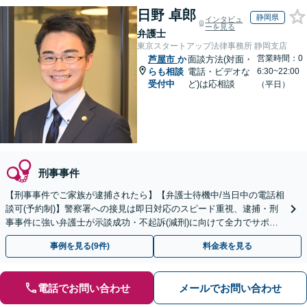
日野 卓郎
静岡県
インタビュ
ーを見る
弁護士
東京スタートアップ法律事務所 静岡支店
営業時間：0
芦屋市
か
面談方法(対面・
らも相談
電話・ビデオな
6:30~22:00
受付中
ど)は応相談
（平日）
刑事事件
【刑事事件でご家族が逮捕されたら】【弁護士待機中/当日中の電話相
談可(予約制)】警察署への接見は即日対応のスピード重視、逮捕・刑
事事件に強い弁護士が示談成功・不起訴(減刑)に向けて全力でサポー
トします。【加害者側の相談専門】
事例を見る(9件)
料金表を見る
電話でお問い合わせ
メールでお問い合わせ