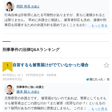
岡部 将吾
弁護士
行為自体は詐欺罪にあたる可能性がありますが、直ちに逮捕されると
は限りません。 早めに弁護士に相談し、被害者対応も含め、逮捕や刑
事罰を回避するための弁護方針を固めておくことをお勧めします。
刑事事件の法律Q&Aランキング
1
自首するも被害届けがでていなかった場合
#不同意わいせつ
#不同意性交罪
#加害者
2026年8月3日
役にたった
11
刑事事件に強い弁護士
藤本 顯人
弁護士
元警察官の弁護士です。 被害届がないのであれば、警察としてもそも
そも被害者はどこの誰なのか？また被害（犯罪なのか？）といえるの
か？疑問があるので積極的に捜査はしません。 このまま女性から警察