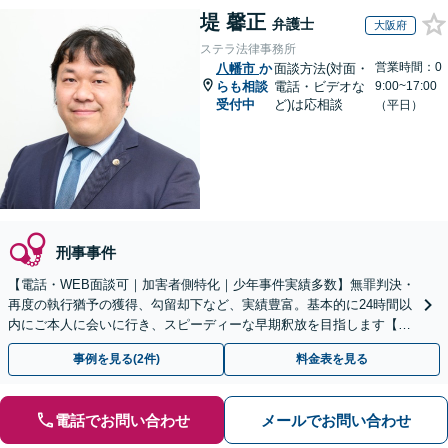
堤 馨正
弁護士
大阪府
ステラ法律事務所
営業時間：0
八幡市
か
面談方法(対面・
らも相談
電話・ビデオな
9:00~17:00
受付中
ど)は応相談
（平日）
刑事事件
【電話・WEB面談可｜加害者側特化｜少年事件実績多数】無罪判決・
再度の執行猶予の獲得、勾留却下など、実績豊富。基本的に24時間以
内にご本人に会いに行き、スピーディーな早期釈放を目指します【事
前予約にて当日・休日・夜間面談可｜関西エリア対応】
事例を見る(2件)
料金表を見る
電話でお問い合わせ
メールでお問い合わせ