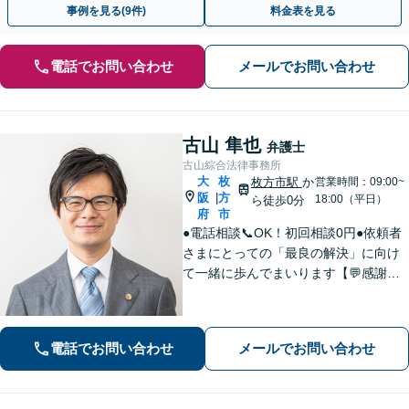
事例を見る(9件)
料金表を見る
電話でお問い合わせ
メールでお問い合わせ
古山 隼也
弁護士
古山綜合法律事務所
大
枚
枚方市駅
か
営業時間：09:00~
阪
方
|
18:00（平日）
ら徒歩0分
府
市
●電話相談📞OK！初回相談0円●依頼者
さまにとっての「最良の解決」に向け
て一緒に歩んでまいります【💬感謝の
声多数！】丁寧・わかりやすい説明。
安心してご相談ください【弁護士歴10
年以上】【土日祝日対応】【枚方市駅3
電話でお問い合わせ
メールでお問い合わせ
0秒／駅近で便利】