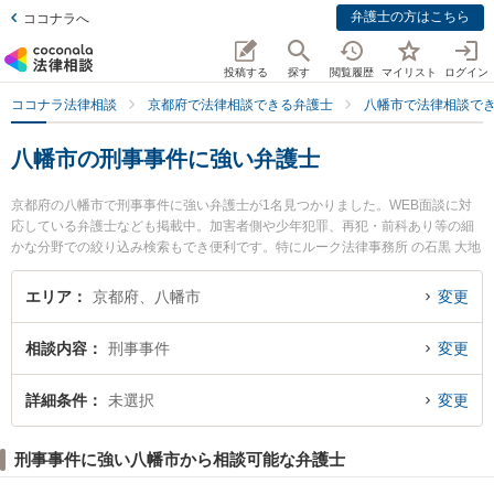
弁護士の方はこちら
ココナラへ
投稿する
探す
閲覧履歴
マイリスト
ログイン
ココナラ法律相談
京都府で法律相談できる弁護士
八幡市で法律相談で
八幡市の刑事事件に強い弁護士
京都府の八幡市で刑事事件に強い弁護士が1名見つかりました。WEB面談に対
応している弁護士なども掲載中。加害者側や少年犯罪、再犯・前科あり等の細
かな分野での絞り込み検索もでき便利です。特にルーク法律事務所 の石黒 大地
弁護士のプロフィール情報や弁護士費用、強みなどが注目されています。『八
幡市で土日や夜間に発生した刑事事件のトラブルを今すぐに弁護士に相談した
エリア
京都府、八幡市
変更
い』『刑事事件のトラブル解決の実績豊富な近くの弁護士を検索したい』『初
回相談無料で刑事事件を法律相談できる八幡市内の弁護士に相談予約したい』
相談内容
刑事事件
変更
などでお困りの相談者さんにおすすめです。
詳細条件
未選択
変更
刑事事件に強い八幡市から相談可能な弁護士