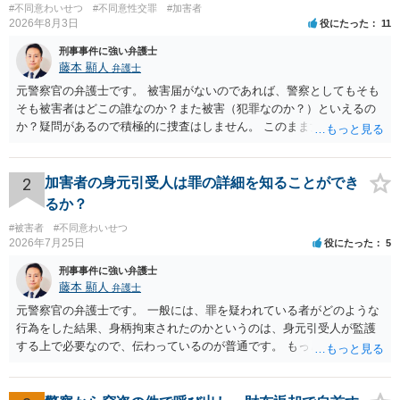
#不同意わいせつ
#不同意性交罪
#加害者
2026年8月3日
役にたった
11
刑事事件に強い弁護士
藤本 顯人
弁護士
元警察官の弁護士です。 被害届がないのであれば、警察としてもそも
そも被害者はどこの誰なのか？また被害（犯罪なのか？）といえるの
か？疑問があるので積極的に捜査はしません。 このまま女性から警察
への届出がなければ何事もなく終わると思います。
2
加害者の身元引受人は罪の詳細を知ることができ
るか？
#被害者
#不同意わいせつ
2026年7月25日
役にたった
5
刑事事件に強い弁護士
藤本 顯人
弁護士
元警察官の弁護士です。 一般には、罪を疑われている者がどのような
行為をした結果、身柄拘束されたのかというのは、身元引受人が監護
する上で必要なので、伝わっているのが普通です。 もっとも、事実関
係が異性トラブルのような内容ですと、多少事実が異なって伝わって
いたり、省略されていることもありうるかなとは思います。