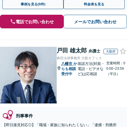
トします。【加害者側の相談専門】
事例を見る(9件)
料金表を見る
電話でお問い合わせ
メールでお問い合わせ
戸田 雄太郎
弁護士
大阪府
春田法律事務所 大阪オフィス
営業時間：0
八幡市
か
面談方法(対面・
らも相談
電話・ビデオな
0:00~23:59
受付中
ど)は応相談
（平日）
刑事事件
【即日接見対応◎】「職場・家族に知られたくない」「逮捕・刑務所