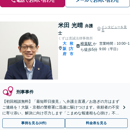
電話でお問い合わせ
メールでお問い合わせ
米田 光晴
弁護
インタビューを見
る
士
くずは凛誠法律事務所
大
枚
樟葉駅
か
営業時間：10:00~1
阪
方
|
9:00（平日）
ら徒歩5分
府
市
刑事事件
【初回相談無料】「最短即日接見」＼弁護士直通／お急ぎの方はまず
ご連絡を！大阪・京都の警察署に迅速に駆けつけます。依頼者の不安
に寄り添い、解決に向け尽力します「こまめな報連相も心掛け」不起
訴や検察官の主張排斥など実績多数【休日・夜間面談可】
事例を見る(4件)
料金表を見る