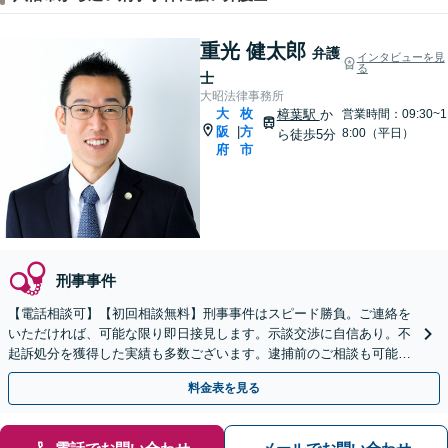
重光 健太郎
弁護
インタビューを見
る
士
大昭法律事務所
大
枚
樟葉駅
か
営業時間：09:30~1
阪
方
|
8:00（平日）
ら徒歩5分
府
市
刑事事件
【電話相談可】【初回相談無料】刑事事件はスピード勝負。ご連絡を
いただければ、可能な限り即日接見します。示談交渉に自信あり。不
起訴処分を獲得した実績も多数ございます。逮捕前のご相談も可能で
す【夜間・休日面談】【完全個室】【樟葉駅3分】
料金表を見る