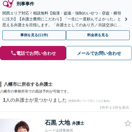
刑事事件
関西エリア対応！相談無料【痴漢・盗撮・強制わいせつ・窃盗・横領
に注力】【弁護士費用にこだわり】「一生に一度頼んでよかった」と
思える弁護士を目指します。「弁護士としてのあり方／示談交渉に義
を」「弁護士費用にこだわる」依頼者に寄り添った金額設定
事例を見る(11件)
料金表を見る
電話でお問い合わせ
メールでお問い合わせ
八幡市に所在する弁護士
八幡市の事務所等での面談予約が可能です。
1
人の弁護士が見つかりました
(検索結果について詳しくは
こちら
)
1件中 1-1件を表示
石黒 大地
弁護士
ルーク法律事務所