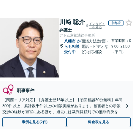
川﨑 聡介
京都府
インタビュ
ーを見る
弁護士
アトム京都法律事務所
営業時間：0
八幡市
か
面談方法(対面・
らも相談
電話・ビデオな
9:00~21:00
受付中
ど)は応相談
（平日）
刑事事件
【関西エリア対応】【弁護士歴15年以上】【初回相談30分無料】年間
300件以上、累計数千件以上の相談実績があります。被害者との示談
交渉の経験が豊富にあるほか、過去には裁判員裁判での無罪判決を獲
得した実績もあります。ぜひお任せください。
事例を見る(2件)
料金表を見る