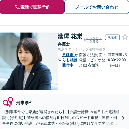
電話で面談予約
メールでお問い合わせ
瀧澤 花梨
東京都
インタビュ
ーを見る
弁護士
東京スタートアップ法律事務所
営業時間：0
八幡市
か
面談方法(対面・
らも相談
電話・ビデオな
6:30~22:00
受付中
ど)は応相談
（平日）
刑事事件
【刑事事件でご家族が逮捕されたら】【弁護士待機中/当日中の電話相
談可(予約制)】警察署への接見は即日対応のスピード重視、逮捕・刑
事事件に強い弁護士が示談成功・不起訴(減刑)に向けて全力でサポー