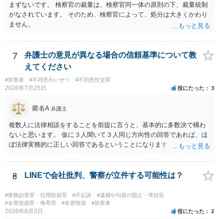
まずないです。 検察官の裁量は、検察官同一体の原則の下、裁量統制
がなされています。 そのため、検察官によって、処分は大きくかわり
ません。
7
弁護士の意見が異なる場合の信頼基準について教
えてください
#加害者
#不同意わいせつ
#不同意性交罪
2026年7月25日
役にたった
3
匿名A
弁護士
複数人に法律相談をすることを前提に言うと、基本的に多数決で構わ
ないと思います。 仮に３人聞いて３人同じ方向性の回答であれば、ほ
ぼ法律実務的に正しい回答であるということになります。 ３人聞いて
２対１になった場合には、あと２人聞くのがよいと思われます。 ３対
２になった場合は、どちらも法律実務的にありえるということであ
り、３人の弁護士の中で、一番相性の良いいざというときに弁護を頼
8
LINEで会社批判、警察が立件する可能性は？
みたい弁護士を決め、その弁護士の発言を信じるということになりま
す。 その３人の中で「逮捕されない」と断言した弁護士には基本的に
#業務妨害罪・信用毀損罪
#不起訴
#逮捕や勾留の阻止・準抗告
委任しないほうがよいと思われます。 そもそも意見が分かれるような
#名誉毀損罪・侮辱罪
#名誉毀損
#加害者
2026年8月3日
役にたった
2
事案で、断言すること自体が不適切であるからです。 ただ、相談者が