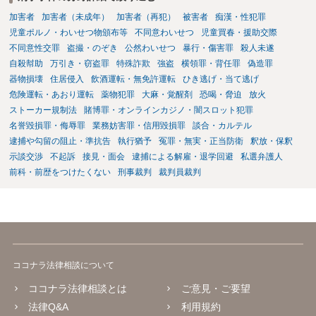
加害者
加害者（未成年）
加害者（再犯）
被害者
痴漢・性犯罪
児童ポルノ・わいせつ物頒布等
不同意わいせつ
児童買春・援助交際
不同意性交罪
盗撮・のぞき
公然わいせつ
暴行・傷害罪
殺人未遂
自殺幇助
万引き・窃盗罪
特殊詐欺
強盗
横領罪・背任罪
偽造罪
器物損壊
住居侵入
飲酒運転・無免許運転
ひき逃げ・当て逃げ
危険運転・あおり運転
薬物犯罪
大麻・覚醒剤
恐喝・脅迫
放火
ストーカー規制法
賭博罪・オンラインカジノ・闇スロット犯罪
名誉毀損罪・侮辱罪
業務妨害罪・信用毀損罪
談合・カルテル
逮捕や勾留の阻止・準抗告
執行猶予
冤罪・無実・正当防衛
釈放・保釈
示談交渉
不起訴
接見・面会
逮捕による解雇・退学回避
私選弁護人
前科・前歴をつけたくない
刑事裁判
裁判員裁判
ココナラ法律相談について
ココナラ法律相談とは
ご意見・ご要望
法律Q&A
利用規約