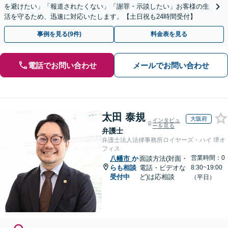
を避けたい」「報道されたくない」「謝罪・示談したい」お客様の生
活を守るため、迅速に対応いたします。【土日祝も24時間受付】
事例を見る(9件)
料金表を見る
電話でお問い合わせ
メールでお問い合わせ
太田 泰規
大阪府
インタビュ
ーを見る
弁護士
弁護士法人法律事務所ロイヤーズ・ハイ 堺オ
フィス
営業時間：0
八幡市
か
面談方法(対面・
らも相談
電話・ビデオな
8:30~19:00
受付中
ど)は応相談
（平日）