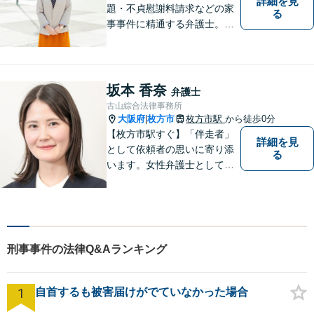
詳細を見
題・不貞慰謝料請求などの家
る
事事件に精通する弁護士。依
頼者さまと同じ目線に立ち、
最善の解決方法をご提案。次
のステップへ進むお手伝いを
致します。どんなお悩みで
坂本 香奈
弁護士
も、ご相談ください。【キッ
古山綜合法律事務所
ズスペースあり】
大阪府
枚方市
枚方市駅
から徒歩0分
|
【枚方市駅すぐ】「伴走者」
詳細を見
として依頼者の思いに寄り添
る
います。女性弁護士としての
視点を生かし、安心して話せ
る雰囲気づくりにも努めてお
りますので、気になることが
あればどうぞ気軽にお声がけ
ください。【オンライン・電
刑事事件の法律Q&Aランキング
話相談可】【完全個室・防音
対応】
1
自首するも被害届けがでていなかった場合