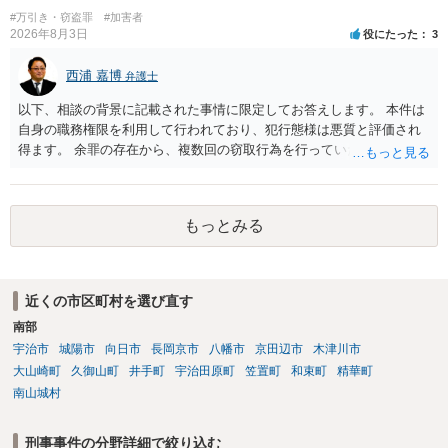
#万引き・窃盗罪
#加害者
2026年8月3日
役にたった
3
西浦 嘉博
弁護士
以下、相談の背景に記載された事情に限定してお答えします。 本件は
自身の職務権限を利用して行われており、犯行態様は悪質と評価され
得ます。 余罪の存在から、複数回の窃取行為を行っていたことも悪質
性に加味されます。 また、被害額も窃盗事案としては多額の部類に入
ると思われます。 他方、余罪を含めた全額を弁済していることは、被
害者の経済的損害の回復として有利に斟酌されます。 また、前科前歴
もっとみる
を有しないことも、規範意識が鈍磨しきっているとまでは言えず、有
利な点です。 その他、家族の監督等の情状証拠を適切に提出すること
で、私見ですが、執行猶予判決を視野に入れることが可能な事案と思
われます。 上記、一つの意見として参考ください。
近くの市区町村を選び直す
南部
宇治市
城陽市
向日市
長岡京市
八幡市
京田辺市
木津川市
大山崎町
久御山町
井手町
宇治田原町
笠置町
和束町
精華町
南山城村
刑事事件の分野詳細で絞り込む