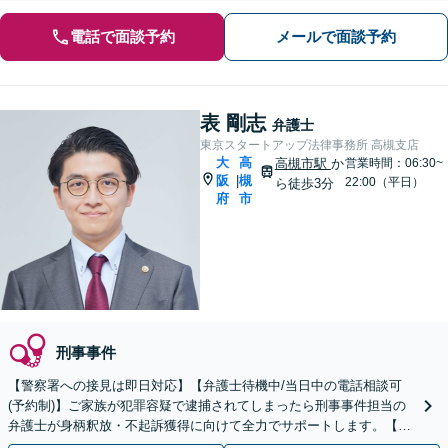
電話で面談予約
メールで面談予約
表 剛志
弁護士
東京スタートアップ法律事務所 高槻支店
大
高
高槻市駅
か
営業時間：06:30~
阪
槻
|
22:00（平日）
ら徒歩3分
府
市
刑事事件
【警察署への接見は即日対応】【弁護士待機中/当日中の電話相談可
(予約制)】ご家族が犯罪容疑で逮捕されてしまったら刑事事件担当の
弁護士が身柄釈放・不起訴獲得に向けて全力でサポートします。【毎
月100名以上の相談実績】【関西全域対応】