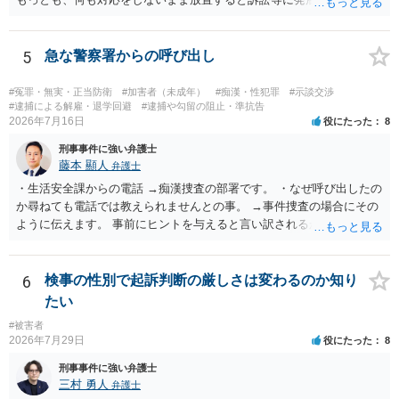
可能性がありますので、お早めに弁護士にご相談されることをおすす
めします。
5
急な警察署からの呼び出し
#冤罪・無実・正当防衛
#加害者（未成年）
#痴漢・性犯罪
#示談交渉
#逮捕による解雇・退学回避
#逮捕や勾留の阻止・準抗告
2026年7月16日
役にたった
8
刑事事件に強い弁護士
藤本 顯人
弁護士
・生活安全課からの電話 →痴漢捜査の部署です。 ・なぜ呼び出したの
か尋ねても電話では教えられませんとの事。 →事件捜査の場合にその
ように伝えます。 事前にヒントを与えると言い訳されるからです。 ・
満員電車の中でかなり女性と密着してしまった可能性があるとの心当
たり →やはり痴漢として疑われているのでは。 そもそも痴漢をやって
ないのであれば、何も疑われる筋合いは無いわけですし狼狽える必要
6
検事の性別で起訴判断の厳しさは変わるのか知り
はないですね。
たい
#被害者
2026年7月29日
役にたった
8
刑事事件に強い弁護士
三村 勇人
弁護士