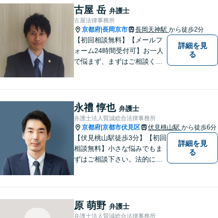
古屋 岳
弁護士
古屋法律事務所
京都府
長岡京市
長岡天神駅
から徒歩2分
|
【初回相談無料】【メールフ
詳細を見
ォーム24時間受付可】お一人
る
で悩まず、まずはご相談くだ
さい。丁寧にご対応させてい
ただきます。
永禮 惇也
弁護士
弁護士法人賢誠総合法律事務所
京都府
京都市伏見区
伏見桃山駅
から徒歩6分
|
【伏見桃山駅徒歩3分】【初回
詳細を見
相談無料】小さな悩みでもま
る
ずはご相談下さい。法的に無
難で簡単な解決ではなく、依
頼者様にとって最良の解決に
尽力します。交通事故／離婚
／相続／企業法務など幅広く
原 萌野
弁護士
対応可能。【休日・夜間対応
弁護士法人賢誠総合法律事務所