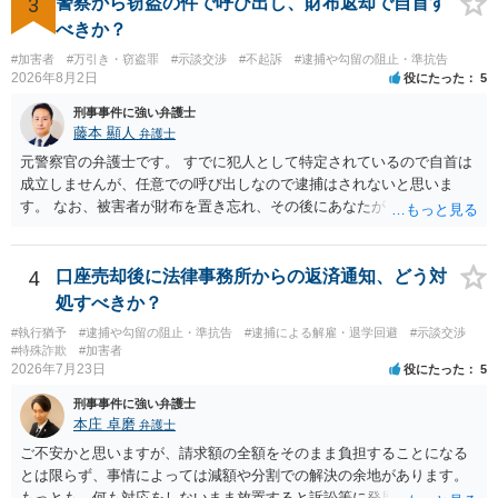
3
警察から窃盗の件で呼び出し、財布返却で自首す
べきか？
#加害者
#万引き・窃盗罪
#示談交渉
#不起訴
#逮捕や勾留の阻止・準抗告
2026年8月2日
役にたった
5
刑事事件に強い弁護士
藤本 顯人
弁護士
元警察官の弁護士です。 すでに犯人として特定されているので自首は
成立しませんが、任意での呼び出しなので逮捕はされないと思いま
す。 なお、被害者が財布を置き忘れ、その後にあなたがトイレに入
り、再び被害者がトイレに戻ったら財布が無かったような事情がある
と言い逃れはかなり厳しいものと思います。
4
口座売却後に法律事務所からの返済通知、どう対
処すべきか？
#執行猶予
#逮捕や勾留の阻止・準抗告
#逮捕による解雇・退学回避
#示談交渉
#特殊詐欺
#加害者
2026年7月23日
役にたった
5
刑事事件に強い弁護士
本庄 卓磨
弁護士
ご不安かと思いますが、請求額の全額をそのまま負担することになる
とは限らず、事情によっては減額や分割での解決の余地があります。
もっとも、何も対応をしないまま放置すると訴訟等に発展してしまう