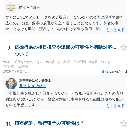
弁護士に断言回答を求める気持ちがあるのは普通なので、その相談者
匿名A
の気持ちを理解した上で、「逮捕されてもすぐに（自ら）接見して、
弁護士
身柄解放手続きをします」とまで述べてくれるのであれば、その弁護
友人にLINEでメッセージを送る場合と、SNSなどの公開の場所で書き
士に予め費用の見積もりをしておいても良いかと思われます。
込むのとでは、犯罪の成否から全く違うことになります。前者の場
合、そもそも世間に流布していなければ名誉や信用、業務にかかる犯
罪は成立しないことになります。
9
盗撮行為の後日捜査や逮捕の可能性と初動対応に
ついて
#前科・前歴をつけたくない
#逮捕による解雇・退学回避
#盗撮・のぞき
#不起訴
#加害者
2026年7月27日
役にたった
2
刑事事件に強い弁護士
井上 祐司
弁護士
・盗撮行為を現認した証拠がないこと ・画像が撮影されたことの客観
的証拠がないこと から、警察が対応し事件される可能性は極めて低い
ものと予想します。
10
窃盗起訴、執行猶予の可能性は？