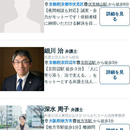
可】
京都府
京都市伏見区
伏見桃山駅
から徒歩6分
|
【夜間相談も対応】誠実・全
詳細を見
力がモットーです！依頼者様
る
に納得いただける解決を目指
します！
細川 治
弁護士
弁護士法人みそら総合
京都府
京田辺市
京田辺駅
から徒歩3分
|
【京田辺駅 徒歩３分】「人に
詳細を見
寄り添う、法で支える。」を
る
モットーとする弁護士法人で
す。
深水 周子
弁護士
弁護士法人東部おおさか ひらかたエール法律事務所
大阪府
枚方市
枚方市駅
から徒歩1分
|
【枚方市駅徒歩1分】離婚問