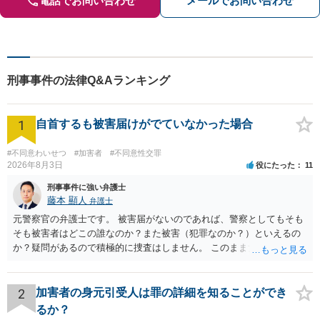
電話でお問い合わせ
メールでお問い合わせ
刑事事件の法律Q&Aランキング
1
自首するも被害届けがでていなかった場合
#不同意わいせつ
#加害者
#不同意性交罪
2026年8月3日
役にたった
11
刑事事件に強い弁護士
藤本 顯人
弁護士
元警察官の弁護士です。 被害届がないのであれば、警察としてもそも
そも被害者はどこの誰なのか？また被害（犯罪なのか？）といえるの
か？疑問があるので積極的に捜査はしません。 このまま女性から警察
への届出がなければ何事もなく終わると思います。
2
加害者の身元引受人は罪の詳細を知ることができ
るか？