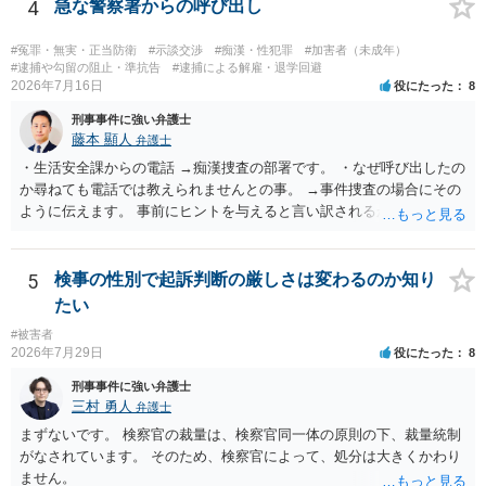
4
急な警察署からの呼び出し
#冤罪・無実・正当防衛
#示談交渉
#痴漢・性犯罪
#加害者（未成年）
#逮捕や勾留の阻止・準抗告
#逮捕による解雇・退学回避
2026年7月16日
役にたった
8
刑事事件に強い弁護士
藤本 顯人
弁護士
・生活安全課からの電話 →痴漢捜査の部署です。 ・なぜ呼び出したの
か尋ねても電話では教えられませんとの事。 →事件捜査の場合にその
ように伝えます。 事前にヒントを与えると言い訳されるからです。 ・
満員電車の中でかなり女性と密着してしまった可能性があるとの心当
たり →やはり痴漢として疑われているのでは。 そもそも痴漢をやって
ないのであれば、何も疑われる筋合いは無いわけですし狼狽える必要
5
検事の性別で起訴判断の厳しさは変わるのか知り
はないですね。
たい
#被害者
2026年7月29日
役にたった
8
刑事事件に強い弁護士
三村 勇人
弁護士
まずないです。 検察官の裁量は、検察官同一体の原則の下、裁量統制
がなされています。 そのため、検察官によって、処分は大きくかわり
ません。