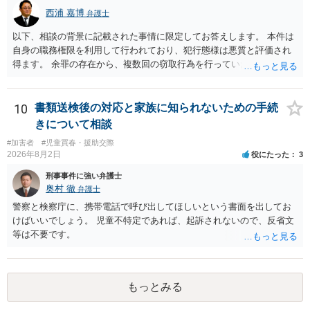
西浦 嘉博
弁護士
以下、相談の背景に記載された事情に限定してお答えします。 本件は
自身の職務権限を利用して行われており、犯行態様は悪質と評価され
得ます。 余罪の存在から、複数回の窃取行為を行っていたことも悪質
性に加味されます。 また、被害額も窃盗事案としては多額の部類に入
ると思われます。 他方、余罪を含めた全額を弁済していることは、被
害者の経済的損害の回復として有利に斟酌されます。 また、前科前歴
10
書類送検後の対応と家族に知られないための手続
を有しないことも、規範意識が鈍磨しきっているとまでは言えず、有
きについて相談
利な点です。 その他、家族の監督等の情状証拠を適切に提出すること
#加害者
#児童買春・援助交際
で、私見ですが、執行猶予判決を視野に入れることが可能な事案と思
2026年8月2日
役にたった
3
われます。 上記、一つの意見として参考ください。
刑事事件に強い弁護士
奥村 徹
弁護士
警察と検察庁に、携帯電話で呼び出してほしいという書面を出してお
けばいいでしょう。 児童不特定であれば、起訴されないので、反省文
等は不要です。
もっとみる