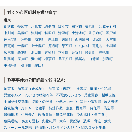
近くの市区町村を選び直す
道東
釧路市
帯広市
北見市
網走市
紋別市
根室市
美深町
音威子府村
中川町
美幌町
津別町
斜里町
清里町
小清水町
訓子府町
置戸町
佐呂間町
遠軽町
湧別町
滝上町
興部町
西興部村
雄武町
大空町
音更町
士幌町
上士幌町
鹿追町
芽室町
中札内村
更別村
大樹町
広尾町
幕別町
池田町
豊頃町
本別町
足寄町
陸別町
浦幌町
釧路町
厚岸町
浜中町
標茶町
弟子屈町
鶴居村
白糠町
別海町
中標津町
標津町
羅臼町
刑事事件の分野詳細で絞り込む
加害者
加害者（未成年）
加害者（再犯）
被害者
痴漢・性犯罪
児童ポルノ・わいせつ物頒布等
不同意わいせつ
児童買春・援助交際
不同意性交等罪
盗撮・のぞき
公然わいせつ
暴行・傷害罪
殺人未遂
自殺幇助
万引き・窃盗罪
特殊詐欺
強盗
横領罪・背任罪
偽造罪
器物損壊
住居侵入
飲酒運転・無免許運転
ひき逃げ・当て逃げ
危険運転・あおり運転
薬物犯罪
大麻・覚醒剤
恐喝・脅迫
放火
ストーカー規制法
賭博罪・オンラインカジノ・闇スロット犯罪