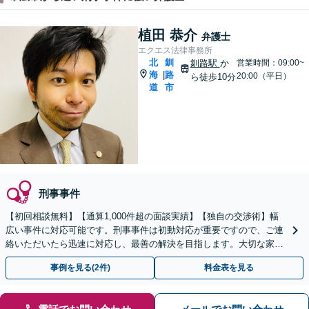
植田 恭介
弁護士
エクエス法律事務所
北
釧
釧路駅
か
営業時間：09:00~
海
路
|
20:00（平日）
ら徒歩10分
道
市
刑事事件
【初回相談無料】【通算1,000件超の面談実績】【独自の交渉術】幅
広い事件に対応可能です。刑事事件は初動対応が重要ですので、ご連
絡いただいたら迅速に対応し、最善の解決を目指します。大切な家族
や友人が逮捕されたら、すぐにご相談ください。
事例を見る(2件)
料金表を見る