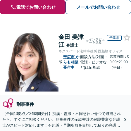
電話でお問い合わせ
メールでお問い合わせ
金田 美津
千葉県
インタビュ
ーを見る
江
弁護士
ネクスパート法律事務所 西船橋オフィス
営業時間：0
帯広市
か
面談方法(対面・
らも相談
電話・ビデオな
9:00~21:00
受付中
ど)は応相談
（平日）
刑事事件
【全国13拠点／24時間受付】痴漢・盗撮・不同意わいせつで逮捕され
たら、すぐにご相談ください。刑事事件の示談交渉の経験豊富な弁護
士がスピード対応します！不起訴・早期釈放を目指して粘りの弁護活