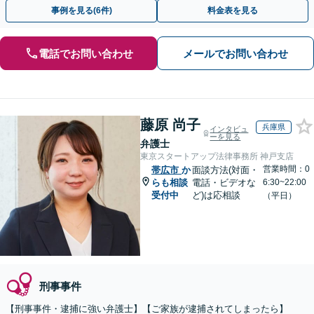
動を行います。
事例を見る(6件)
料金表を見る
電話でお問い合わせ
メールでお問い合わせ
藤原 尚子
兵庫県
インタビュ
ーを見る
弁護士
東京スタートアップ法律事務所 神戸支店
営業時間：0
帯広市
か
面談方法(対面・
らも相談
電話・ビデオな
6:30~22:00
受付中
ど)は応相談
（平日）
刑事事件
【刑事事件・逮捕に強い弁護士】【ご家族が逮捕されてしまったら】