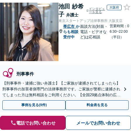
池田 紗希
大阪府
インタビュ
ーを見る
子
弁護士
東京スタートアップ法律事務所 大阪支店
営業時間：0
帯広市
か
面談方法(対面・
らも相談
電話・ビデオな
6:30~22:00
受付中
ど)は応相談
（平日）
刑事事件
【刑事事件・逮捕に強い弁護士】【ご家族が逮捕されてしまったら】
刑事事件の加害者側専門の法律事務所です。ご家族が警察に逮捕され
てしまった方は無料相談をご利用ください。【全国29拠点体制の広域
対応】【弁護士待機中/当日中の電話相談可(予約制)】
事例を見る(9件)
料金表を見る
電話でお問い合わせ
メールでお問い合わせ