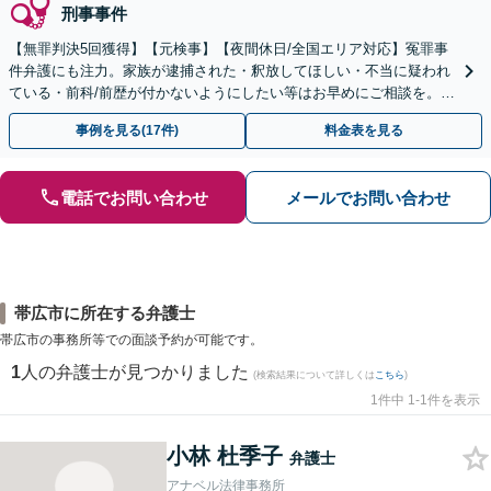
刑事事件
【無罪判決5回獲得】【元検事】【夜間休日/全国エリア対応】冤罪事
件弁護にも注力。家族が逮捕された・釈放してほしい・不当に疑われ
ている・前科/前歴が付かないようにしたい等はお早めにご相談を。迅
速に的確な対応に定評あり【分割払い可】
事例を見る(17件)
料金表を見る
電話でお問い合わせ
メールでお問い合わせ
帯広市に所在する弁護士
帯広市の事務所等での面談予約が可能です。
1
人の弁護士が見つかりました
(検索結果について詳しくは
こちら
)
1件中 1-1件を表示
小林 杜季子
弁護士
アナベル法律事務所