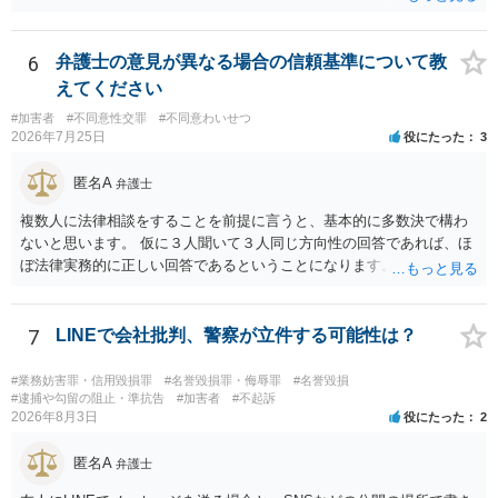
6
弁護士の意見が異なる場合の信頼基準について教
えてください
#加害者
#不同意性交罪
#不同意わいせつ
2026年7月25日
役にたった
3
匿名A
弁護士
複数人に法律相談をすることを前提に言うと、基本的に多数決で構わ
ないと思います。 仮に３人聞いて３人同じ方向性の回答であれば、ほ
ぼ法律実務的に正しい回答であるということになります。 ３人聞いて
２対１になった場合には、あと２人聞くのがよいと思われます。 ３対
２になった場合は、どちらも法律実務的にありえるということであ
り、３人の弁護士の中で、一番相性の良いいざというときに弁護を頼
7
LINEで会社批判、警察が立件する可能性は？
みたい弁護士を決め、その弁護士の発言を信じるということになりま
す。 その３人の中で「逮捕されない」と断言した弁護士には基本的に
#業務妨害罪・信用毀損罪
#名誉毀損罪・侮辱罪
#名誉毀損
委任しないほうがよいと思われます。 そもそも意見が分かれるような
#逮捕や勾留の阻止・準抗告
#加害者
#不起訴
2026年8月3日
役にたった
2
事案で、断言すること自体が不適切であるからです。 ただ、相談者が
弁護士に断言回答を求める気持ちがあるのは普通なので、その相談者
匿名A
の気持ちを理解した上で、「逮捕されてもすぐに（自ら）接見して、
弁護士
身柄解放手続きをします」とまで述べてくれるのであれば、その弁護