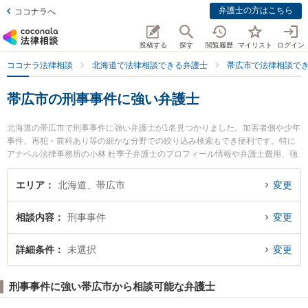
弁護士の方はこちら
ココナラへ
投稿する
探す
閲覧履歴
マイリスト
ログイン
ココナラ法律相談
北海道で法律相談できる弁護士
帯広市で法律相談で
帯広市の刑事事件に強い弁護士
北海道の帯広市で刑事事件に強い弁護士が1名見つかりました。加害者側や少年
事件、再犯・前科あり等の細かな分野での絞り込み検索もでき便利です。特に
アナベル法律事務所の小林 杜季子弁護士のプロフィール情報や弁護士費用、強
みなどが注目されています。『帯広市で土日や夜間に発生した刑事事件のトラ
ブルを今すぐに弁護士に相談したい』『刑事事件のトラブル解決の実績豊富な
エリア
北海道、帯広市
変更
近くの弁護士を検索したい』『初回相談無料で刑事事件を法律相談できる帯広
市内の弁護士に相談予約したい』などでお困りの相談者さんにおすすめです。
相談内容
刑事事件
変更
詳細条件
未選択
変更
刑事事件に強い帯広市から相談可能な弁護士