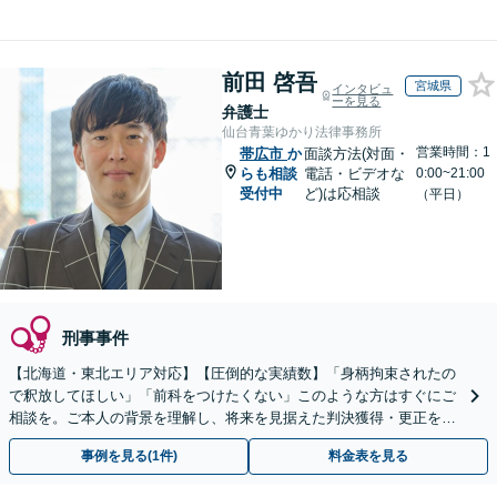
前田 啓吾
宮城県
インタビュ
ーを見る
弁護士
仙台青葉ゆかり法律事務所
営業時間：1
帯広市
か
面談方法(対面・
らも相談
電話・ビデオな
0:00~21:00
受付中
ど)は応相談
（平日）
刑事事件
【北海道・東北エリア対応】【圧倒的な実績数】「身柄拘束されたの
で釈放してほしい」「前科をつけたくない」このような方はすぐにご
相談を。ご本人の背景を理解し、将来を見据えた判決獲得・更正をサ
ポートいたします。【初回60分無料相談】
事例を見る(1件)
料金表を見る