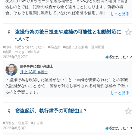
友人にLINEでメッセージを送る場合と、SNSなどの公開の場所で書き
士に予め費用の見積もりをしておいても良いかと思われます。
込むのとでは、犯罪の成否から全く違うことになります。前者の場
合、そもそも世間に流布していなければ名誉や信用、業務にかかる犯
罪は成立しないことになります。
8
盗撮行為の後日捜査や逮捕の可能性と初動対応に
ついて
#前科・前歴をつけたくない
#不起訴
#逮捕による解雇・退学回避
#盗撮・のぞき
#加害者
2026年7月27日
役にたった
2
刑事事件に強い弁護士
井上 祐司
弁護士
・盗撮行為を現認した証拠がないこと ・画像が撮影されたことの客観
的証拠がないこと から、警察が対応し事件される可能性は極めて低い
ものと予想します。
9
窃盗起訴、執行猶予の可能性は？
#万引き・窃盗罪
#加害者
2026年8月3日
役にたった
3