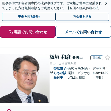
刑事事件の加害者側専門の法律事務所です。ご家族が警察に逮捕され
てしまった方は無料相談をご利用ください。【全国29拠点体制の広域
対応】【弁護士待機中/当日中の電話相談可(予約制)】
事例を見る(9件)
料金表を見る
電話でお問い合わせ
メールでお問い合わせ
板垣 和彦
弁護士
岡山県
岡山中央法律事務所
営業時間：0
帯広市
か
面談方法(対面・
らも相談
電話・ビデオな
8:30~18:30
受付中
ど)は応相談
（平日）