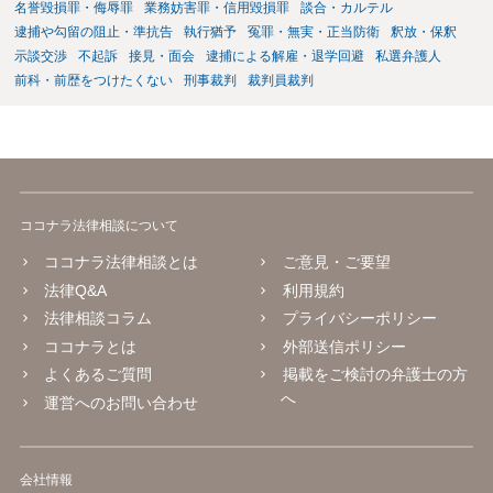
名誉毀損罪・侮辱罪
業務妨害罪・信用毀損罪
談合・カルテル
逮捕や勾留の阻止・準抗告
執行猶予
冤罪・無実・正当防衛
釈放・保釈
示談交渉
不起訴
接見・面会
逮捕による解雇・退学回避
私選弁護人
前科・前歴をつけたくない
刑事裁判
裁判員裁判
ココナラ法律相談について
ココナラ法律相談とは
ご意見・ご要望
法律Q&A
利用規約
法律相談コラム
プライバシーポリシー
ココナラとは
外部送信ポリシー
よくあるご質問
掲載をご検討の弁護士の方
へ
運営へのお問い合わせ
会社情報