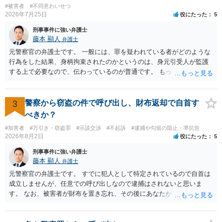
#被害者
#不同意わいせつ
2026年7月25日
役にたった
5
刑事事件に強い弁護士
藤本 顯人
弁護士
元警察官の弁護士です。 一般には、罪を疑われている者がどのような
行為をした結果、身柄拘束されたのかというのは、身元引受人が監護
する上で必要なので、伝わっているのが普通です。 もっとも、事実関
係が異性トラブルのような内容ですと、多少事実が異なって伝わって
いたり、省略されていることもありうるかなとは思います。
3
警察から窃盗の件で呼び出し、財布返却で自首す
べきか？
#加害者
#万引き・窃盗罪
#示談交渉
#不起訴
#逮捕や勾留の阻止・準抗告
2026年8月2日
役にたった
5
刑事事件に強い弁護士
藤本 顯人
弁護士
元警察官の弁護士です。 すでに犯人として特定されているので自首は
成立しませんが、任意での呼び出しなので逮捕はされないと思いま
す。 なお、被害者が財布を置き忘れ、その後にあなたがトイレに入
り、再び被害者がトイレに戻ったら財布が無かったような事情がある
と言い逃れはかなり厳しいものと思います。