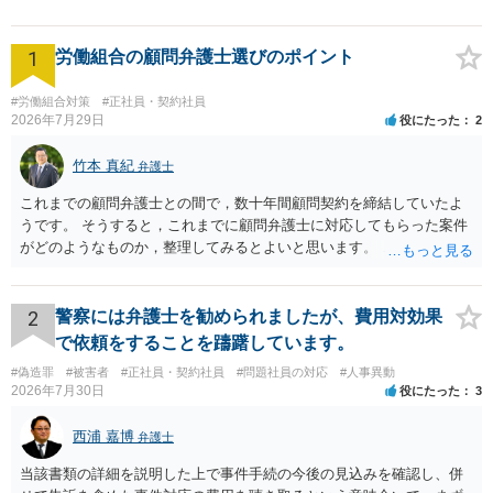
1
労働組合の顧問弁護士選びのポイント
#労働組合対策
#正社員・契約社員
2026年7月29日
役にたった
2
竹本 真紀
弁護士
これまでの顧問弁護士との間で，数十年間顧問契約を締結していたよ
うです。 そうすると，これまでに顧問弁護士に対応してもらった案件
がどのようなものか，整理してみるとよいと思います。 これにより，
どのような案件で依頼することが多いのかわかると思います。 複数の
事務所を比較した上で，弁護士と面談をする際，そのような案件に対
応してもらえるのかが重要だと思います。 ただ，組合員の相談内容に
2
警察には弁護士を勧められましたが、費用対効果
ついて，分野を絞っているのか，それともどのような分野でもよいと
で依頼をすることを躊躇しています。
いうことで法律相談を依頼しているかの観点も重要です。 組合員とす
#偽造罪
#被害者
#正社員・契約社員
#問題社員の対応
#人事異動
れば，相談だけではなく，できれば受任まで考えている場合も多いと
2026年7月30日
役にたった
3
思います。 そうすると，労働組合としての相談だけではなく，基本的
に全ての分野を対象にして考える必要もあるかもしれません。 そうで
西浦 嘉博
弁護士
ないと，相談内容によって，対応が変わってしまうこともあると思い
ます。 組合員の相談についても，基本的に受任まで考えてもらえるこ
当該書類の詳細を説明した上で事件手続の今後の見込みを確認し、併
とができるのかも検討要素の一つかもしれません。