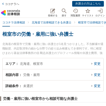
弁護士の方はこちら
ココナラへ
投稿する
探す
閲覧履歴
マイリスト
ログイン
ココナラ法律相談
北海道で法律相談できる弁護士
根室市で法律相談で
根室市の労働・雇用に強い弁護士
北海道の根室市で労働・雇用に強い弁護士が1名見つかりました。不当解雇や退
職勧奨、内定取消等の細かな分野での絞り込み検索もでき便利です。特に根室
ひまわり基金法律事務所の信 剛志弁護士のプロフィール情報や弁護士費用、強
みなどが注目されています。『根室市で土日や夜間に発生した労働・雇用のト
ラブルを今すぐに弁護士に相談したい』『労働・雇用のトラブル解決の実績豊
エリア
北海道、根室市
変更
富な近くの弁護士を検索したい』『初回相談無料で労働・雇用を法律相談でき
る根室市内の弁護士に相談予約したい』などでお困りの相談者さんにおすすめ
相談内容
労働・雇用
変更
です。
詳細条件
未選択
変更
労働・雇用に強い根室市から相談可能な弁護士