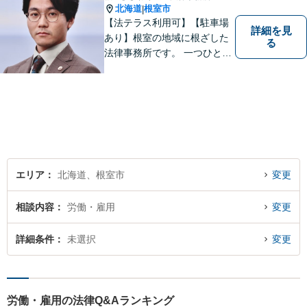
北海道
根室市
|
【法テラス利用可】【駐車場
詳細を見
あり】根室の地域に根ざした
る
法律事務所です。 一つひとつ
のご相談に丁寧に向き合い、
わかりやすい説明と誠実な対
応を心がけております。
エリア
北海道、根室市
変更
相談内容
労働・雇用
変更
詳細条件
未選択
変更
労働・雇用の法律Q&Aランキング