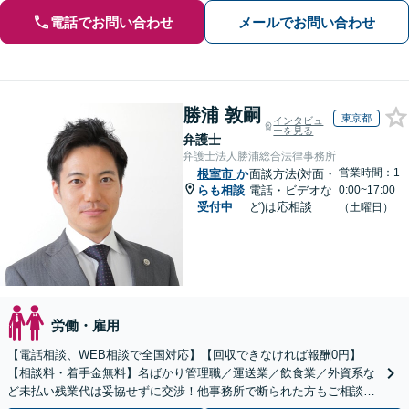
電話でお問い合わせ
メールでお問い合わせ
勝浦 敦嗣
東京都
インタビュ
ーを見る
弁護士
弁護士法人勝浦総合法律事務所
営業時間：1
根室市
か
面談方法(対面・
らも相談
電話・ビデオな
0:00~17:00
受付中
ど)は応相談
（土曜日）
労働・雇用
【電話相談、WEB相談で全国対応】【回収できなければ報酬0円】
【相談料・着手金無料】名ばかり管理職／運送業／飲食業／外資系な
ど未払い残業代は妥協せずに交渉！他事務所で断られた方もご相談く