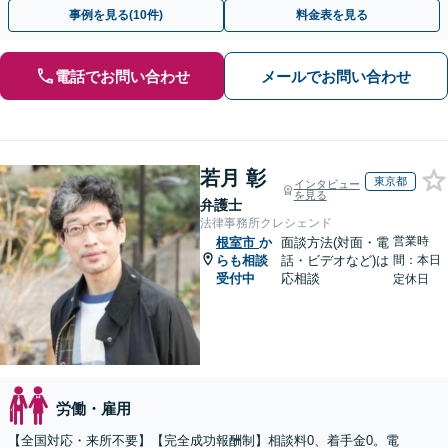
ださい。【解決事例が豊富】土曜日も電話受付しています
事例を見る(10件)
料金表を見る
電話でお問い合わせ
メールでお問い合わせ
若月 彰
東京都
インタビュー
を見る
弁護士
法律事務所クレシェンド
営業時
根室市
か
面談方法(対面・電
らも相談
話・ビデオなど)は
間：本日
受付中
応相談
定休日
労働・雇用
【全国対応・来所不要】【完全成功報酬制】相談料0、着手金0。電