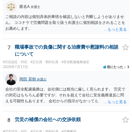
匿名A
弁護士
ご相談の内容は個別具体的事情を確認しないと判断しようがありませ
ん。 ココナラで労働問題を取り扱う弁護士に個別相談をされることを
お薦めします。
7
職場事故での負傷に関する治療費や慰謝料の相談
について
#労災認定・対応
#正社員・契約社員
#安全配慮義務違反
2026年7月17日
役にたった
3
岡田 晃朝
弁護士
会社の安全配慮義務は、会社側には相当に厳しく見られます。 労災で
の対応はもちろん必要ですが、それを超えて会社に安全義務違反に問
える可能性もあります。 会社からの指示がなかっても、逆に危険な作
業の場合は会社側が危険を告げて注意を促していないとか、定期的な
実地指導をしていないことが問題になった事例もあります。ですの
で、指示が無ければ免責されるわけではありません。責任追及の交渉
8
労災の補償の会社への交渉依頼
となるでしょう。
#労災認定・対応
#正社員・契約社員
#労働審判