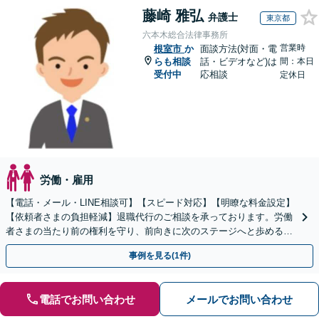
藤崎 雅弘
弁護士
東京都
六本木総合法律事務所
営業時
根室市
か
面談方法(対面・電
らも相談
話・ビデオなど)は
間：本日
受付中
応相談
定休日
労働・雇用
【電話・メール・LINE相談可】【スピード対応】【明瞭な料金設定】
【依頼者さまの負担軽減】退職代行のご相談を承っております。労働
者さまの当たり前の権利を守り、前向きに次のステージへと歩めるよ
う全力でサポートいたします。
事例を見る(1件)
電話でお問い合わせ
メールでお問い合わせ