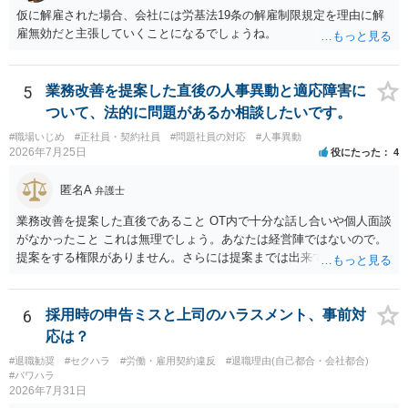
らない可能性があります。）。
仮に解雇された場合、会社には労基法19条の解雇制限規定を理由に解
雇無効だと主張していくことになるでしょうね。
5
業務改善を提案した直後の人事異動と適応障害に
ついて、法的に問題があるか相談したいです。
#職場いじめ
#正社員・契約社員
#問題社員の対応
#人事異動
2026年7月25日
役にたった
4
匿名A
弁護士
業務改善を提案した直後であること OT内で十分な話し合いや個人面談
がなかったこと これは無理でしょう。あなたは経営陣ではないので。
提案をする権限がありません。さらには提案までは出来ても、会社が
それに対応するように拘束する権限がありません。 会社にその後の状
況を報告する義務もありません。 権限がないことをして、相手が応じ
ないのは当然で、それで適応障害になっても、そもそも相手は適法で
6
採用時の申告ミスと上司のハラスメント、事前対
すので、対応は難しいでしょう。
応は？
#退職勧奨
#セクハラ
#労働・雇用契約違反
#退職理由(自己都合・会社都合)
#パワハラ
2026年7月31日