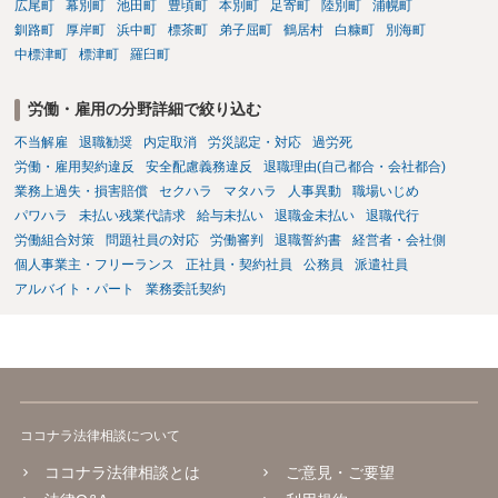
広尾町
幕別町
池田町
豊頃町
本別町
足寄町
陸別町
浦幌町
釧路町
厚岸町
浜中町
標茶町
弟子屈町
鶴居村
白糠町
別海町
中標津町
標津町
羅臼町
労働・雇用の分野詳細で絞り込む
不当解雇
退職勧奨
内定取消
労災認定・対応
過労死
労働・雇用契約違反
安全配慮義務違反
退職理由(自己都合・会社都合)
業務上過失・損害賠償
セクハラ
マタハラ
人事異動
職場いじめ
パワハラ
未払い残業代請求
給与未払い
退職金未払い
退職代行
労働組合対策
問題社員の対応
労働審判
退職誓約書
経営者・会社側
個人事業主・フリーランス
正社員・契約社員
公務員
派遣社員
アルバイト・パート
業務委託契約
ココナラ法律相談について
ココナラ法律相談とは
ご意見・ご要望