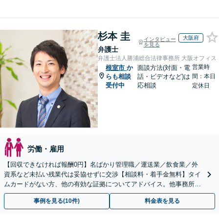
杉本 圭
大阪府
インタビュー
を見る
弁護士
弁護士法人勝浦総合法律事務所 大阪オフィス
営業時
根室市
か
面談方法(対面・電
らも相談
話・ビデオなど)は
間：本日
受付中
応相談
定休日
労働・雇用
【回収できなければ報酬0円】名ばかり管理職／運送業／飲食業／外
資系など未払い残業代は妥協せずに交渉【相談料・着手金無料】タイ
ムカードがない方、他の有効な証拠についてアドバイス。他事務所で
断られた方もご相談ください。あなたの権利を守ります！
事例を見る(10件)
料金表を見る