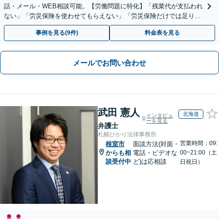
話・メール・WEB相談可能。【労働問題に特化】「残業代が支払われ
ない」「労災保険を使わせてもらえない」「労災保険だけでは足りな
い。損害賠償請求したい」など労働問題はお任せを。
事例を見る(9件)
料金表を見る
メールでお問い合わせ
武田 憲人
北海道
インタビュ
ーを見る
弁護士
札幌ひかり法律事務所
営業時間：09:
根室市
面談方法(対面・
からも相
電話・ビデオな
00~21:00（土
談受付中
ど)は応相談
日祝日）