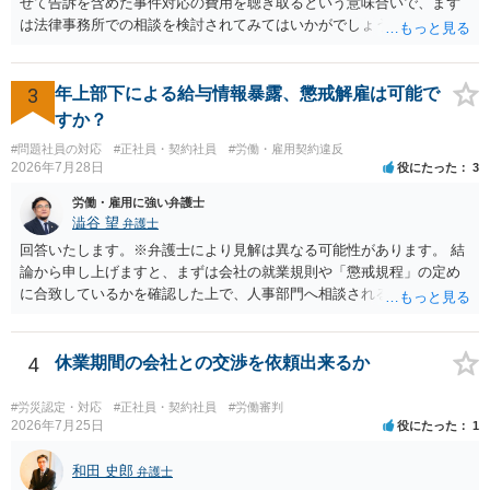
せて告訴を含めた事件対応の費用を聴き取るという意味合いで、まず
は法律事務所での相談を検討されてみてはいかがでしょうか。 上記、
ご参考ください。
3
年上部下による給与情報暴露、懲戒解雇は可能で
すか？
#問題社員の対応
#正社員・契約社員
#労働・雇用契約違反
2026年7月28日
役にたった
3
労働・雇用に強い弁護士
澁谷 望
弁護士
回答いたします。※弁護士により見解は異なる可能性があります。 結
論から申し上げますと、まずは会社の就業規則や「懲戒規程」の定め
に合致しているかを確認した上で、人事部門へ相談されることが最優
先となります。 その上で、いきなりの懲戒解雇は法的ハードルが高い
ものの、重い懲戒処分の対象には十分なり得ます。 名誉や評価の回復
については、会社側に「部下の不正行為による情報漏洩」と正式に認
4
休業期間の会社との交渉を依頼出来るか
定させ、誤認した他部署への適切なフォローや周知を求めるのが有効
です。 あるいは、懲戒があったことを社内で周知される手続があるの
#労災認定・対応
#正社員・契約社員
#労働審判
ならば、それにより軽微ながら回復はできるかもしれません。 さらに
2026年7月25日
役にたった
1
個人としても、相手に対してプライバシー侵害等に基づく損害賠償
（慰謝料）を請求する選択肢がありえます（ただし、金額は多額にな
和田 史郎
弁護士