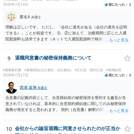
2026年7月14日
役にたった
1
匿名A
弁護士
理解は正しいです。 ただし、「会社に過失がある（会社の過失を証明
できる）」ことが前提です。 ➀、②に加えて、治療期間に応じた入通
院慰謝料も請求できます（ネットで入通院慰謝料で検索すると詳しい
説明が出てきます）。 さらに、後遺症が残れば、後遺障害逸失利益と
後遺障害慰謝料も請求できます。これらは後遺障害の等級、あなたの
収入、年齢等で大きく変わりますので一般的にいくらとは言えませ
9
退職同意書の秘密保持義務について
ん。 弁護士に依頼する費用はそれぞれの弁護士で異なるので個別に聞
いてみるしかありませんが、旧日弁連規準を使った着手金・成功報酬
#退職誓約書
#退職理由(自己都合・会社都合)
#正社員・契約社員
#退職勧奨
方式と着手金ゼロまたは少額で成功報酬大目の方式のどちらかが多い
2026年7月17日
役にたった
2
と思います（個々の弁護士次第なので一般化はできません）。 早めに
弁護士に直接面談で相談されることをお勧めします。
西浦 嘉博
弁護士
合意書の記載内容として、合意締結前の秘密保持を誓約する趣旨が含
意されていなければ、基本的に合意契約締結後に関してのみ秘密保持
義務が発生すると思われます。 契約（合意書）解釈の問題ですので、
内容を精査されてみてください。 より詳細についてお聞きになりたい
場合、最寄りの法律事務所で相談されることを検討ください。
10
会社からの諭旨退職に同意させられたのが正当か