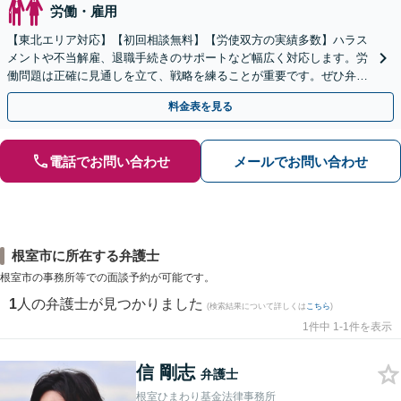
労働・雇用
【東北エリア対応】【初回相談無料】【労使双方の実績多数】ハラス
メントや不当解雇、退職手続きのサポートなど幅広く対応します。労
働問題は正確に見通しを立て、戦略を練ることが重要です。ぜひ弁護
士にご相談ください。【電話相談可】【休日・夜間面談可】
料金表を見る
電話でお問い合わせ
メールでお問い合わせ
根室市に所在する弁護士
根室市の事務所等での面談予約が可能です。
1
人の弁護士が見つかりました
(検索結果について詳しくは
こちら
)
1件中 1-1件を表示
信 剛志
弁護士
根室ひまわり基金法律事務所