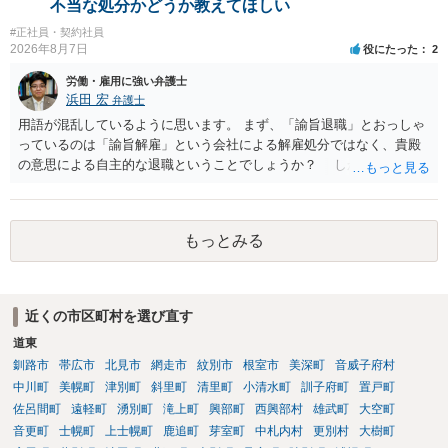
不当な処分かどうか教えてほしい
#正社員・契約社員
2026年8月7日
役にたった
2
労働・雇用に強い弁護士
浜田 宏
弁護士
用語が混乱しているように思います。 まず、「諭旨退職」とおっしゃ
っているのは「諭旨解雇」という会社による解雇処分ではなく、貴殿
の意思による自主的な退職ということでしょうか？ しかし、記載さ
れた経緯からすると、事実上は解雇処分であると解する余地がありま
す。 その場合、解雇には客観的で合理的な理由が必要であり、かつ
解雇という処分が社会通念上相当と認められない限り、解雇は無効で
もっとみる
す。 結局、貴殿のネット炎上の内容や原因、勤務先に与えた影響な
どを具体的に検討しなければ、何とも申し上げることができません。
また、育児休業法関係の問題もあるかもしれません。 ある程度労働
法に関する専門的な知識が必要な事案ですので、一度、お近くの弁護
近くの市区町村を選び直す
士にご相談下さい。
道東
釧路市
帯広市
北見市
網走市
紋別市
根室市
美深町
音威子府村
中川町
美幌町
津別町
斜里町
清里町
小清水町
訓子府町
置戸町
佐呂間町
遠軽町
湧別町
滝上町
興部町
西興部村
雄武町
大空町
音更町
士幌町
上士幌町
鹿追町
芽室町
中札内村
更別村
大樹町