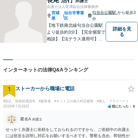
弁護士
題でお困りの方はお気軽にご
弁護士法人官澤綜合法律事務所
相談ください。
勾当台公園駅
から徒歩3
宮城
仙台市青葉
|
県
区
分
【地下鉄南北線勾当台公園駅
詳細を見
より徒歩約3分】【完全個室で
る
相談】【法テラス適用可】民
間企業でサラリーマンを経験
しております。 その経験を活
かし依頼者の立場に立った事
件の解決をめざします。法律
インターネットの法律Q&Aランキング
問題でお困りの方はお気軽に
ご相談ください。
1
ストーカーから職場に電話
#訴訟・損害賠償請求
#被害者
#ネット上の個人特定被害
#個人・プライベート
2026年7月28日
役にたった
6
匿名A
弁護士
せっかく弁護士に依頼をしておられるのですから、ご依頼中の弁護士
には状況を説明し対応をお願いするべきです。警察も含め、即効性が