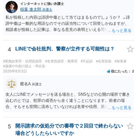
れる可能性があります。一方、広告収益がある場合は「商業利用」と
インターネットに強い弁護士
しての色彩が強まり、リスクが高まる可能性があります。 公開前に変
稲葉 進太郎
弁護士
更・確認しておく事項については、公開の場でアドバイスするにも限
私が投稿した内容は誹謗中傷として当てはまるものでしょうか？ →誹
界があるかと思うので、資料等を持参の上、弁護士に相談されること
謗中傷は一般的な用語なのでその該当性について回答しかねますが、
も一つかと存じます。
相談者が投稿した記事は、単なる意見の表明といえる可能性が高く、
権利侵害が認められる可能性は低いと存じます。 もし当てはまるとし
て、開示請求が認められたり、民事裁判や刑事裁判に発展しうるもの
でしょうか？ →権利侵害や、名誉毀損・侮辱に該当する可能性が低い
4
LINEで会社批判、警察が立件する可能性は？
ため、民事裁判や刑事裁判に発展することはあまり考えられないよう
に思われます。
#業務妨害罪・信用毀損罪
#名誉毀損罪・侮辱罪
#不起訴
#名誉毀損
#加害者
#逮捕や勾留の阻止・準抗告
2026年8月3日
役にたった
2
匿名A
弁護士
友人にLINEでメッセージを送る場合と、SNSなどの公開の場所で書き
込むのとでは、犯罪の成否から全く違うことになります。前者の場
合、そもそも世間に流布していなければ名誉や信用、業務にかかる犯
罪は成立しないことになります。
5
開示請求の仮処分での審尋で２回目で終わらない
場合どうしたらいいですか