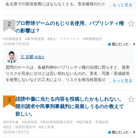
ある形での状況改善にはならなくとも、安全確保のためできることは
ある筈です。
2
プロ野球ゲームのもじり名使用、パブリシティ権
の影響は？
#肖像権侵害
#著作権侵害
#個人・プライベート
#商標権侵害
2026年7月30日
役にたった
4
王 宣麟
弁護士
質問のケースは、各裁判例やパブリシティ権の法理に照らすと、侵害
リスクが完全にゼロとは言い切れないものの、実名・写真・実成績等
を使用しないなどの工夫により、リスクを相当程度低減できる設計に
なっているかと思います。 ただし、「野球ファンであれば元の選手を
推測できる」という点は、裁判で争われた場合に「専ら顧客吸引力の
利用を目的とする」と判断される余地を残すため、一定の注意が必要
3
誹謗中傷に当たる内容を投稿したかもしれない。
です。 また、広告収益の有無は、侵害判断に一定の影響を与える可能
開示請求や民事刑事裁判に発展しうるのか教えて
性がありますが、決定的要因ではありません。 パブリシティ権侵害の
欲しい。
成否は、主に「専ら顧客吸引力の利用を目的とするか」という点で判
#誹謗中傷
#名誉毀損
#発信者情報開示請求
#風評被害・営業妨害
断されます。広告収益があることは「商業的目的」を強く示す要素で
#訴訟・損害賠償請求
#炎上対策
すが、それだけで直ちに侵害となるわけではありません。完全無償・
2026年7月27日
役にたった
4
非営利であれば「表現の自由」「創作物」としての側面が強く評価さ