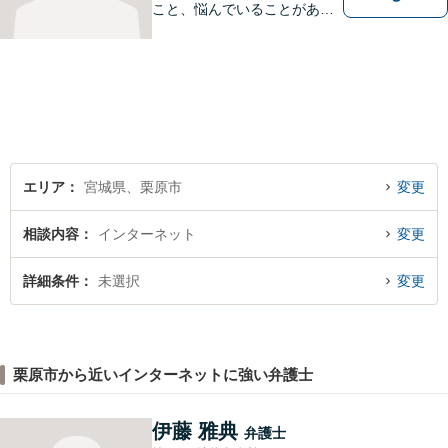
こと、悩んでいることがあっ
たら、「こんなことで相談し
ていいのか」と悩まず、 ひと
まず弁護士に相談してみてく
ださい。離婚問題／借金問題
／交通事故／刑事事件など、
幅広く対応。【夜間／休日対
応可能】
エリア
宮城県、栗原市
変更
相談内容
インターネット
変更
詳細条件
未選択
変更
栗原市から近いインターネットに強い弁護士
伊藤 雅典
弁護士