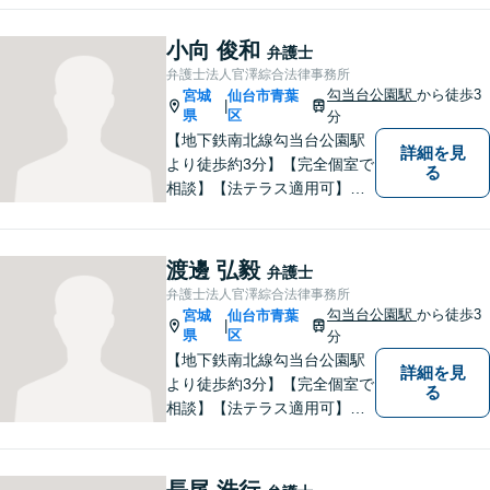
争解決を目指す一方で、でき
る限り円満な結果が実現する
小向 俊和
弁護士
ことも心がけています。法律
弁護士法人官澤綜合法律事務所
問題でお困りの方はお気軽に
勾当台公園駅
から徒歩3
宮城
仙台市青葉
|
ご相談ください。
県
区
分
【地下鉄南北線勾当台公園駅
詳細を見
より徒歩約3分】【完全個室で
る
相談】【法テラス適用可】
様々な問題について、よりよ
い解決を目指し、依頼者の方
とともに解決に向けて歩んで
渡邊 弘毅
弁護士
いきたいと思います。法律問
弁護士法人官澤綜合法律事務所
題でお困りの方はお気軽にご
勾当台公園駅
から徒歩3
宮城
仙台市青葉
|
相談ください。
県
区
分
【地下鉄南北線勾当台公園駅
詳細を見
より徒歩約3分】【完全個室で
る
相談】【法テラス適用可】何
事にも全力で取り組み、依頼
者の方にご安心頂ける弁護士
を目指しております。法律問
長尾 浩行