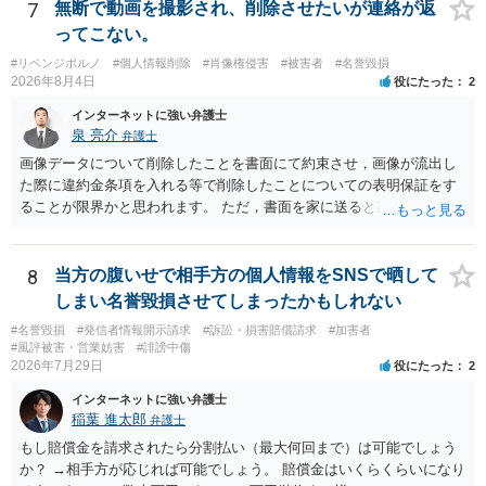
7
無断で動画を撮影され、削除させたいが連絡が返
ってこない。
#リベンジポルノ
#個人情報削除
#肖像権侵害
#被害者
#名誉毀損
2026年8月4日
役にたった
2
インターネットに強い弁護士
泉 亮介
弁護士
画像データについて削除したことを書面にて約束させ，画像が流出し
た際に違約金条項を入れる等で削除したことについての表明保証をす
ることが限界かと思われます。 ただ，書面を家に送ると家族に不貞行
為が発覚しご自身が慰謝料請求を受けるリスクがあるため，書面で削
除等を求めることは避けたほうが良いかと思われます。
8
当方の腹いせで相手方の個人情報をSNSで晒して
しまい名誉毀損させてしまったかもしれない
#名誉毀損
#発信者情報開示請求
#訴訟・損害賠償請求
#加害者
#風評被害・営業妨害
#誹謗中傷
2026年7月29日
役にたった
2
インターネットに強い弁護士
稲葉 進太郎
弁護士
もし賠償金を請求されたら分割払い（最大何回まで）は可能でしょう
か？ →相手方が応じれば可能でしょう。 賠償金はいくらくらいになり