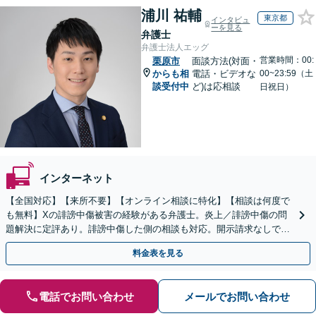
浦川 祐輔
東京都
インタビュ
ーを見る
弁護士
弁護士法人エッグ
営業時間：00:
栗原市
面談方法(対面・
からも相
電話・ビデオな
00~23:59（土
談受付中
ど)は応相談
日祝日）
インターネット
【全国対応】【来所不要】【オンライン相談に特化】【相談は何度で
も無料】Xの誹謗中傷被害の経験がある弁護士。炎上／誹謗中傷の問
題解決に定評あり。誹謗中傷した側の相談も対応。開示請求なしで本
人の特定ができる場合もあり。
料金表を見る
電話でお問い合わせ
メールでお問い合わせ