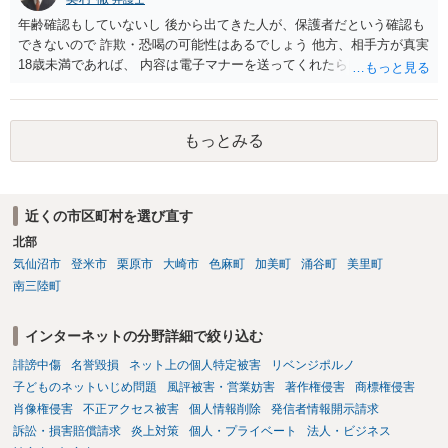
材を希望に沿って配置した部分には、通常、著作物性は認められにく
いと考えられます。仮に具体的な画面構成の一部に創作性が認められ
年齢確認もしていないし 後から出てきた人が、保護者だという確認も
ても、その権利は当該部分に限られ、ご相談者の写真や文章等を制作
できないので 詐欺・恐喝の可能性はあるでしょう 他方、相手方が真実
実績として掲載する権限まで当然に生じるものではありません。 もっ
18歳未満であれば、 内容は電子マナーを送ってくれたら自慰行為など
とも、契約書がなくても、見積書、メール、利用規約等に実績掲載へ
の動画を要望通りに撮って送るよと言ったやりとりでした。 自分は動
の同意があれば別です。また、単に制作を担当した事実を記載した
画の尺は10分ほど、服を着たままで胸を触って欲しい、などの要望を
り、公開中のサイトへリンクしたりする行為まで当然に禁止できると
して、要求された金額(1000円程度)の電子マネーを送信してしまいま
もっとみる
は限りません。 人物写真については、通常のSNSへの無断掲載と同
した。 そこから、撮影するまで暇なので顔の雰囲気の写真を交換して
様、掲載目的、態様、必要性、本人の特定可能性等から判断されま
欲しい、住んでいる都道府県と区を教えてと言われたので教えたりと
す。営業目的であり、本人も掲載を拒否していることは、違法性を認
言ったやり取りをしていました。 というやりとりは、青少年条例違反
める方向の事情となりますが、自動的に肖像権侵害となるわけではあ
（わいせつ行為）の疑いがあります。18歳未満と知らなくても処罰可
近くの市区町村を選び直す
りません。 まず、見積書、メール、チャット、デザイナーの利用規約
能です。
を確認したうえで、「提供素材及びこれを含む画面の複製・SNS掲載
北部
を許諾しない」と書面で明確に通知することをお勧めします。すでに
気仙沼市
登米市
栗原市
大崎市
色麻町
加美町
涌谷町
美里町
掲載された場合は、URL、掲載日時、画面を保存してから削除を求め
南三陸町
てください。
インターネットの分野詳細で絞り込む
誹謗中傷
名誉毀損
ネット上の個人特定被害
リベンジポルノ
子どものネットいじめ問題
風評被害・営業妨害
著作権侵害
商標権侵害
肖像権侵害
不正アクセス被害
個人情報削除
発信者情報開示請求
訴訟・損害賠償請求
炎上対策
個人・プライベート
法人・ビジネス