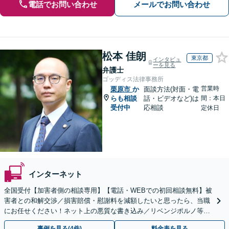
電話でお問い合わせ
メールでお問い合わせ
松本 佳朗
東京都
インタビュ
ーを見る
弁護士
ゴッディス法律事務所
営業時
栗原市
か
面談方法(対面・電
らも相談
話・ビデオなど)は
間：本日
受付中
応相談
定休日
インターネット
全国受付【加害者側の相談専用】【電話・WEBでの初回相談無料】被
害者との和解交渉／損害賠償・慰謝料を減額したいと思ったら、当職
にお任せください！ネット上の悪質な書き込み／リベンジポルノ等、
代表弁護士が最後まで対応【関東エリア以外の相談も可】
事例を見る(4件)
料金表を見る