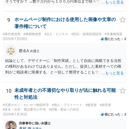
そうですか？ →数十万円から１００万円単位まで様々であり、不明で
す。相手方から相談者様に対し請求がなされた場合、減額や分割の交
渉が行われ、双方合意に至れば支払が開始され、決裂して相手方が訴
訟提起を選択すれば訴訟の中で解決がなされる流れが通常です。
9
ホームページ制作における使用した画像や文章の
著作権について
#著作権侵害
#商標権侵害
#法人・ビジネス
#訴訟・損害賠償請求
#肖像権侵害
2026年7月29日
役にたった
2
匿名A
弁護士
結論として、デザイナーに「制作実績」として自由に掲載できる当然
の権利があるわけではありません。ただし、提供した素材すべての権
利がご相談者に帰属する、と一括して整理することもできません。 ご
自身が撮影・執筆した写真や文章は、創作性があれば原則としてご自
身が著作権者です。 他方、ブランド名、文字主体のロゴ、商品情報、
短いキャッチコピー、販売コンセプトなどは、通常、著作物には当た
10
未成年者との不適切なやり取りが法に触れる可能
りません。ただし、ロゴに独自の図形やイラスト等が含まれる場合に
性と対処法
は、その表現部分が著作物となる可能性があります。 また、人物写真
#児童ポルノ・わいせつ物頒布等
#個人・プライベート
#被害者
#加害者
の著作権は撮影者に、肖像に関する権利は被写体本人に帰属します
#本名・住所・電話番号が不明
#恐喝・脅迫への対応
（著作権法2条・17条）。 ウェブサイト全体に当然に著作権が生じる
2026年7月26日
役にたった
2
わけではありません。デザイナーが独自に制作したイラストやバナー
刑事事件に強い弁護士
等は別として、一般的なレイアウトや配色、依頼者から提供された素
奥村 徹
弁護士