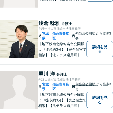
関係を重視し、密なコミュニ
ケーションを取り、不安を与
えないことを大切にしており
ます。 まずは一度気軽に御相
浅倉 稔雅
弁護士
談下さい。
弁護士法人官澤綜合法律事務所
勾当台公園駅
から徒歩3
宮城
仙台市青葉
|
県
区
分
【地下鉄南北線勾当台公園駅
詳細を見
より徒歩約3分】【完全個室で
る
相談】【法テラス適用可】十
分な準備と誠実な対応を心が
けております。法律問題でお
困りの方はお気軽にご相談く
翠川 洋
弁護士
ださい。
弁護士法人官澤綜合法律事務所
勾当台公園駅
から徒歩3
宮城
仙台市青葉
|
県
区
分
【地下鉄南北線勾当台公園駅
詳細を見
より徒歩約3分】【完全個室で
る
相談】【法テラス適用可】案
件に応じて迅速かつ的確な紛