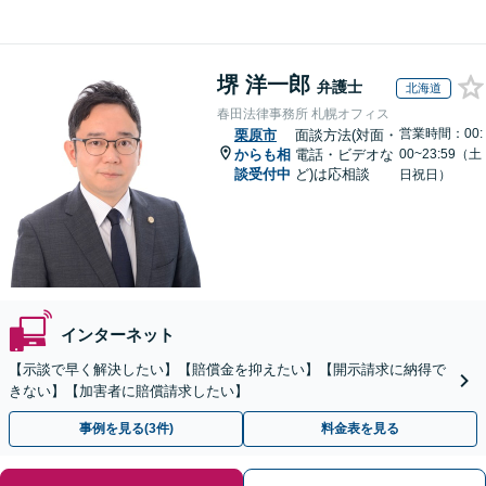
堺 洋一郎
弁護士
北海道
春田法律事務所 札幌オフィス
営業時間：00:
栗原市
面談方法(対面・
からも相
電話・ビデオな
00~23:59（土
談受付中
ど)は応相談
日祝日）
インターネット
【示談で早く解決したい】【賠償金を抑えたい】【開示請求に納得で
きない】【加害者に賠償請求したい】
事例を見る(3件)
料金表を見る