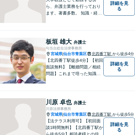
詳細を見
ら、弁護士業務を行っており
る
ます。著書多数。 知識・経験
ともに豊富な弁護士があなた
をお待ちしております。
板垣 雄大
弁護士
勾当台総合法律事務所
宮城県
仙台市青葉区
北四番丁駅
から徒歩4分
|
【北四番丁駅徒歩4分】【初回
詳細を見
面談無料】【離婚問題／相続
る
問題】これまで培った知識と
経験をもとに、依頼者を最善
の解決に導けるよう全力でサ
ポートします。【休日／夜間
対応可能】丁寧かつ迅速多対
川原 卓也
弁護士
応でお悩みを解決します。
川原法律事務所
【明朗な料金体系】お気軽に
宮城県
仙台市青葉区
北四番丁駅
から徒歩5分
|
ご相談下さい。
【法テラス利用可】【初回面
詳細を見
談1時間無料】【北四番丁駅か
る
ら徒歩5分】相談者様との信頼