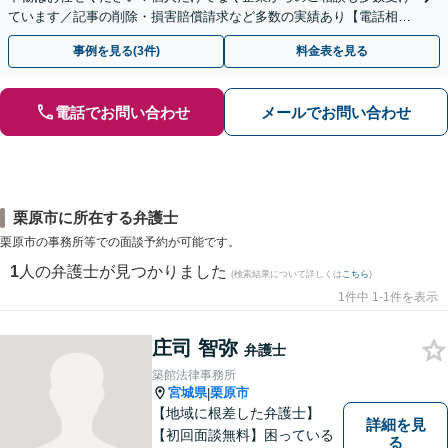
ています／記事の削除・損害賠償請求など多数の実績あり【電話相談
可】【初回相談無料】【夜間休日面談可】
事例を見る(3件)
料金表を見る
電話でお問い合わせ
メールでお問い合わせ
栗原市に所在する弁護士
栗原市の事務所等での面談予約が可能です。
1
人の弁護士が見つかりました
(検索結果について詳しくは
こちら
)
1件中 1-1件を表示
庄司 智弥
弁護士
築館法律事務所
宮城県
栗原市
|
【地域に根差した弁護士】
詳細を見
【初回面談無料】困っている
る