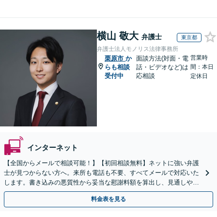
横山 敬大
弁護士
東京都
弁護士法人モノリス法律事務所
営業時
栗原市
か
面談方法(対面・電
らも相談
話・ビデオなど)は
間：本日
受付中
応相談
定休日
インターネット
【全国からメールで相談可能！】【初回相談無料】ネットに強い弁護
士が見つからない方へ。来所も電話も不要、すべてメールで対応いた
します。書き込みの悪質性から妥当な慰謝料額を算出し、見通しや費
用面のリスクも包み隠さずお伝えしサポートします。
料金表を見る