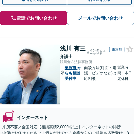
電話でお問い合わせ
メールでお問い合わせ
浅川 有三
東京都
インタビュ
ーを見る
弁護士
浅川倉方法律事務所
営業時
栗原市
か
面談方法(対面・電
らも相談
話・ビデオなど)は
間：本日
受付中
応相談
定休日
インターネット
来所不要／全国対応【相談実績2,000件以上】インターネットの誹謗
中傷はお任せください！個人だけでなく企業からのご相談も多数受け