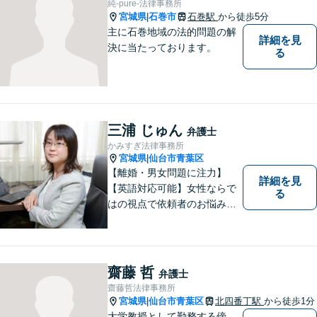
純-pure-法律事務所
宮城県
石巻市
石巻駅
から徒歩5分
|
主に石巻地域の法的問題の解
詳細を見
決に当たっております。
る
三浦 じゅん
弁護士
かみすぎ法律事務所
宮城県
仙台市青葉区
|
【離婚・男女問題に注力】
詳細を見
【英語対応可能】女性ならで
る
はの視点で依頼者のお悩みに
寄り添い、丁寧かつ迅速なサ
ポートをいたします。離婚・
男女問題やセクハラ事件など
のお困り事がございました
齋藤 哲
弁護士
ら、お気軽にご相談くださ
齋藤哲法律事務所
い。
宮城県
仙台市青葉区
北四番丁駅
から徒歩1分
|
大学教授として勤務する傍