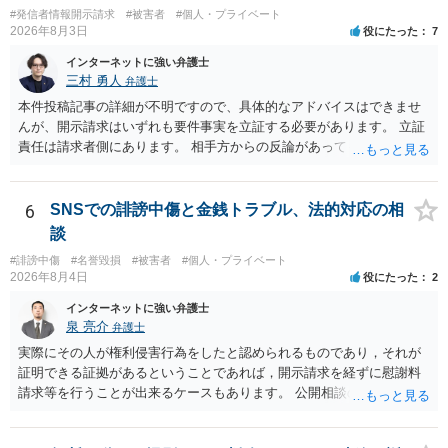
#発信者情報開示請求
#被害者
#個人・プライベート
2026年8月3日
役にたった
7
インターネットに強い弁護士
三村 勇人
弁護士
本件投稿記事の詳細が不明ですので、具体的なアドバイスはできませ
んが、開示請求はいずれも要件事実を立証する必要があります。 立証
責任は請求者側にあります。 相手方からの反論があっても、裁判官が
要件事実を満たしていると判断すれば、補充は求められません。 相手
方が口頭で反論したのは、仮処分は迅速性が要求されるためです。 書
面での反論となれば、より遅延する可能性がございます。 また、本件
6
SNSでの誹謗中傷と金銭トラブル、法的対応の相
はXのため、APのIPアドレスの保存期間の問題もございます。 開示請
談
求は法律知識が不可欠ですが、それだけでは足りず、実務を踏まえた
#誹謗中傷
#名誉毀損
#被害者
#個人・プライベート
方法を選択することが重要です。
2026年8月4日
役にたった
2
インターネットに強い弁護士
泉 亮介
弁護士
実際にその人が権利侵害行為をしたと認められるものであり，それが
証明できる証拠があるということであれば，開示請求を経ずに慰謝料
請求等を行うことが出来るケースもあります。 公開相談の場では回答
は難しいかと思われますので，お手持ちの証拠資料を持参の上弁護士
に個別に相談されると良いでしょう。