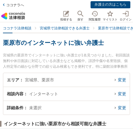
弁護士の方はこちら
ココナラへ
投稿する
探す
閲覧履歴
マイリスト
ログイン
ココナラ法律相談
宮城県で法律相談できる弁護士
栗原市で法律相談で
栗原市のインターネットに強い弁護士
宮城県の栗原市でインターネットに強い弁護士が1名見つかりました。初回面談
無料や休日面談に対応している弁護士なども掲載中。誹謗中傷や名誉毀損、個
人特定等の細かな分野での絞り込み検索もでき便利です。特に築館法律事務所
の庄司 智弥弁護士のプロフィール情報や弁護士費用、強みなどが注目されてい
ます。『栗原市で土日や夜間に発生したインターネットのトラブルを今すぐに
エリア
宮城県、栗原市
変更
弁護士に相談したい』『インターネットのトラブル解決の実績豊富な近くの弁
護士を検索したい』『初回相談無料でインターネットを法律相談できる栗原市
相談内容
インターネット
変更
内の弁護士に相談予約したい』などでお困りの相談者さんにおすすめです。
詳細条件
未選択
変更
インターネットに強い栗原市から相談可能な弁護士