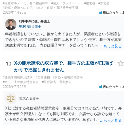
#児童ポルノ・わいせつ物頒布等
#個人・プライベート
#被害者
#加害者
の著作権は撮影者に、肖像に関する権利は被写体本人に帰属します
#恐喝・脅迫への対応
#本名・住所・電話番号が不明
（著作権法2条・17条）。 ウェブサイト全体に当然に著作権が生じる
2026年7月26日
役にたった
2
わけではありません。デザイナーが独自に制作したイラストやバナー
刑事事件に強い弁護士
等は別として、一般的なレイアウトや配色、依頼者から提供された素
奥村 徹
弁護士
材を希望に沿って配置した部分には、通常、著作物性は認められにく
いと考えられます。仮に具体的な画面構成の一部に創作性が認められ
年齢確認もしていないし 後から出てきた人が、保護者だという確認も
ても、その権利は当該部分に限られ、ご相談者の写真や文章等を制作
できないので 詐欺・恐喝の可能性はあるでしょう 他方、相手方が真実
実績として掲載する権限まで当然に生じるものではありません。 もっ
18歳未満であれば、 内容は電子マナーを送ってくれたら自慰行為など
とも、契約書がなくても、見積書、メール、利用規約等に実績掲載へ
の動画を要望通りに撮って送るよと言ったやりとりでした。 自分は動
の同意があれば別です。また、単に制作を担当した事実を記載した
画の尺は10分ほど、服を着たままで胸を触って欲しい、などの要望を
り、公開中のサイトへリンクしたりする行為まで当然に禁止できると
して、要求された金額(1000円程度)の電子マネーを送信してしまいま
10
Xの開示請求の双方審で、相手方の主張が口頭ば
は限りません。 人物写真については、通常のSNSへの無断掲載と同
した。 そこから、撮影するまで暇なので顔の雰囲気の写真を交換して
かりで把握しきれません
様、掲載目的、態様、必要性、本人の特定可能性等から判断されま
欲しい、住んでいる都道府県と区を教えてと言われたので教えたりと
#発信者情報開示請求
#名誉毀損
#訴訟・損害賠償請求
す。営業目的であり、本人も掲載を拒否していることは、違法性を認
言ったやり取りをしていました。 というやりとりは、青少年条例違反
#ネット上の個人特定被害
#風評被害・営業妨害
める方向の事情となりますが、自動的に肖像権侵害となるわけではあ
（わいせつ行為）の疑いがあります。18歳未満と知らなくても処罰可
2026年7月22日
役にたった
3
りません。 まず、見積書、メール、チャット、デザイナーの利用規約
能です。
を確認したうえで、「提供素材及びこれを含む画面の複製・SNS掲載
匿名A
弁護士
を許諾しない」と書面で明確に通知することをお勧めします。すでに
掲載された場合は、URL、掲載日時、画面を保存してから削除を求め
X社に対する発信者情報開示命令・仮処分ではそれが当たり前です。弁
てください。
護士が申立代理人になっても同じ対応です。弁護士なら誰でも知って
いる有名な事務所が代理人に就いていますが、恥ずかしくないのだろ
うかと思います。