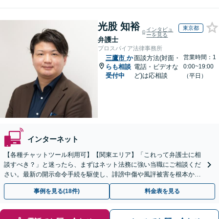
光股 知裕
東京都
インタビュ
ーを見る
弁護士
プロスパイア法律事務所
営業時間：1
三鷹市
か
面談方法(対面・
らも相談
電話・ビデオな
0:00~19:00
受付中
ど)は応相談
（平日）
インターネット
【各種チャットツール利用可】【関東エリア】「これって弁護士に相
談すべき？」と迷ったら、まずはネット法務に強い当職にご相談くだ
さい。最新の開示命令手続を駆使し、誹謗中傷や風評被害を根本から
解決します。最終的な終結を見据えて適切に対応します。
事例を見る(18件)
料金表を見る