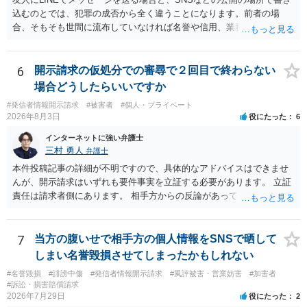
込むのとでは、犯罪の成否から全く違うことになります。前者の場
合、そもそも世間に流布していなければ名誉や信用、業務にかかる犯
罪は成立しないことになります。
6
開示請求の仮処分での審尋で２回目で終わらない
場合どうしたらいいですか
#発信者情報開示請求
#被害者
#個人・プライベート
2026年8月3日
役にたった
6
インターネットに強い弁護士
三村 勇人
弁護士
本件投稿記事の詳細が不明ですので、具体的なアドバイスはできませ
んが、開示請求はいずれも要件事実を立証する必要があります。 立証
責任は請求者側にあります。 相手方からの反論があっても、裁判官が
要件事実を満たしていると判断すれば、補充は求められません。 相手
方が口頭で反論したのは、仮処分は迅速性が要求されるためです。 書
面での反論となれば、より遅延する可能性がございます。 また、本件
7
当方の腹いせで相手方の個人情報をSNSで晒して
はXのため、APのIPアドレスの保存期間の問題もございます。 開示請
しまい名誉毀損させてしまったかもしれない
求は法律知識が不可欠ですが、それだけでは足りず、実務を踏まえた
#名誉毀損
#誹謗中傷
#発信者情報開示請求
#風評被害・営業妨害
#加害者
方法を選択することが重要です。
#訴訟・損害賠償請求
2026年7月29日
役にたった
2