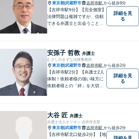
東京都
武蔵野市
吉祥寺駅
から徒歩9分
|
【吉祥寺駅9分】【完全個室】
詳細を見
法律問題は複雑ですが、信頼
る
できる弁護士と出会うことで
解決への道が開けます。 関係
があるか分からないことで
も、ためらわずにご相談くだ
さい。一緒に最善の解決策を
安孫子 哲教
弁護士
見つけましょう。【迅速な対
むさしのきずな法律事務所
応】
東京都
武蔵野市
吉祥寺駅
から徒歩2分
|
【吉祥寺駅2分】【弁護士2人
詳細を見
体制！依頼者様の強い味方に
る
依頼者様との「絆」を大切
に。相続・遺言、不動産・住
まい、労働・雇用（会社
側）、離婚・男女問題 、債権
回収、企業法務、刑事事件、
大谷 匠
弁護士
インターネットなど
弁護士法人オリオン 吉祥寺支部
東京都
武蔵野市
吉祥寺駅
から徒歩2分
|
【吉祥寺駅北口徒歩2分】【地
詳細を見