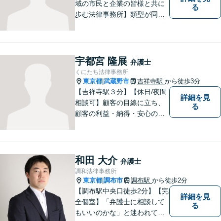
域の市民と企業の皆様と共に
る
歩む法律事務所】類型が同じ
事件であっても事実関係やご
要望は異なるため、お一人お
ひとりに寄り添って問題解決
を図ります。お困りごとがあ
宇都宮 隆展
弁護士
ればお気軽にご相談くださ
くにたち法律事務所
い！
東京都
武蔵野市
吉祥寺駅
から徒歩3分
|
【吉祥寺駅３分】【休日/夜間
詳細を見
相談可】顧客の目線に立ち、
る
顧客の利益・納得・安心のた
めに法律問題に全力で取り組
みます。お困りの方は、お気
軽にご相談ください。
和田 大介
弁護士
調和法律事務所
東京都
調布市
調布駅
から徒歩2分
|
【調布駅中央口徒歩2分】【完
詳細を見
全個室】「弁護士に相談して
る
もいいのかな」と迷われてい