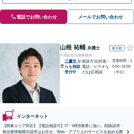
電話でお問い合わせ
メールでお問い合わせ
山根 祐輔
弁護士
東京都
片岡総合法律事務所
営業時間：1
三鷹市
か
面談方法(対面・
らも相談
電話・ビデオな
0:00~18:00
受付中
ど)は応相談
（平日）
インターネット
【関東エリア対応】【電話相談可】IT・WEB業界に強い。削除請求・
発信者情報開示請求はお任せ。Web・アプリ上のサービスを始める際