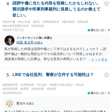
利用を目的とする」と判断される余地を残すため、一定の注意が必要
4
誹謗中傷に当たる内容を投稿したかもしれない。
です。 また、広告収益の有無は、侵害判断に一定の影響を与える可能
開示請求や民事刑事裁判に発展しうるのか教えて
性がありますが、決定的要因ではありません。 パブリシティ権侵害の
欲しい。
成否は、主に「専ら顧客吸引力の利用を目的とするか」という点で判
#誹謗中傷
#炎上対策
#訴訟・損害賠償請求
#風評被害・営業妨害
断されます。広告収益があることは「商業的目的」を強く示す要素で
#発信者情報開示請求
#名誉毀損
すが、それだけで直ちに侵害となるわけではありません。完全無償・
2026年7月27日
役にたった
4
非営利であれば「表現の自由」「創作物」としての側面が強く評価さ
れる可能性があります。一方、広告収益がある場合は「商業利用」と
インターネットに強い弁護士
しての色彩が強まり、リスクが高まる可能性があります。 公開前に変
稲葉 進太郎
弁護士
更・確認しておく事項については、公開の場でアドバイスするにも限
私が投稿した内容は誹謗中傷として当てはまるものでしょうか？ →誹
界があるかと思うので、資料等を持参の上、弁護士に相談されること
謗中傷は一般的な用語なのでその該当性について回答しかねますが、
も一つかと存じます。
相談者が投稿した記事は、単なる意見の表明といえる可能性が高く、
権利侵害が認められる可能性は低いと存じます。 もし当てはまるとし
て、開示請求が認められたり、民事裁判や刑事裁判に発展しうるもの
でしょうか？ →権利侵害や、名誉毀損・侮辱に該当する可能性が低い
5
LINEで会社批判、警察が立件する可能性は？
ため、民事裁判や刑事裁判に発展することはあまり考えられないよう
に思われます。
#業務妨害罪・信用毀損罪
#不起訴
#逮捕や勾留の阻止・準抗告
#名誉毀損罪・侮辱罪
#名誉毀損
#加害者
2026年8月3日
役にたった
2
匿名A
弁護士
友人にLINEでメッセージを送る場合と、SNSなどの公開の場所で書き