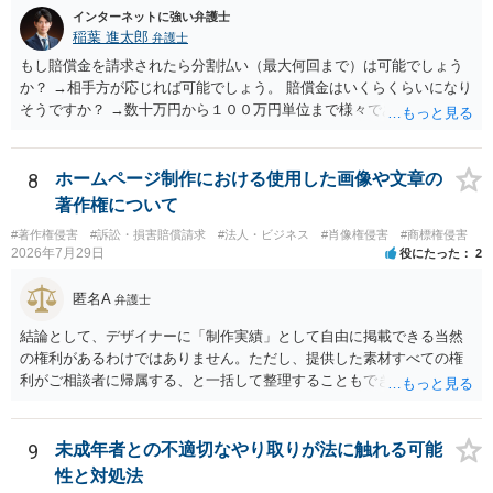
インターネットに強い弁護士
稲葉 進太郎
弁護士
もし賠償金を請求されたら分割払い（最大何回まで）は可能でしょう
か？ →相手方が応じれば可能でしょう。 賠償金はいくらくらいになり
そうですか？ →数十万円から１００万円単位まで様々であり、不明で
す。相手方から相談者様に対し請求がなされた場合、減額や分割の交
渉が行われ、双方合意に至れば支払が開始され、決裂して相手方が訴
訟提起を選択すれば訴訟の中で解決がなされる流れが通常です。
8
ホームページ制作における使用した画像や文章の
著作権について
#著作権侵害
#訴訟・損害賠償請求
#法人・ビジネス
#肖像権侵害
#商標権侵害
2026年7月29日
役にたった
2
匿名A
弁護士
結論として、デザイナーに「制作実績」として自由に掲載できる当然
の権利があるわけではありません。ただし、提供した素材すべての権
利がご相談者に帰属する、と一括して整理することもできません。 ご
自身が撮影・執筆した写真や文章は、創作性があれば原則としてご自
身が著作権者です。 他方、ブランド名、文字主体のロゴ、商品情報、
短いキャッチコピー、販売コンセプトなどは、通常、著作物には当た
9
未成年者との不適切なやり取りが法に触れる可能
りません。ただし、ロゴに独自の図形やイラスト等が含まれる場合に
性と対処法
は、その表現部分が著作物となる可能性があります。 また、人物写真