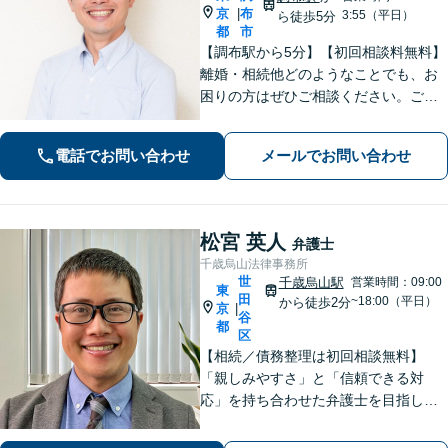
京
布
|
3:55（平日）
ら徒歩5分
都
市
【調布駅から5分】【初回相談料無料】
離婚・相続他どのようなことでも、お
困りの方はぜひご相談ください。ご連
絡いただいた際には弁護士が直接対応
させていただきます。
電話でお問い合わせ
メールでお問い合わせ
松宮 英人
弁護士
千歳烏山法律事務所
世
千歳烏山駅
営業時間：09:00
東
田
~18:00（平日）
から徒歩2分
京
|
谷
都
区
【相続／債務整理は初回相談無料】
「親しみやすさ」と「信頼できる対
応」を持ち合わせた弁護士を目指して
【相続問題】依頼者様の言葉に耳を傾
け、お気持ちを尊重することを心掛け