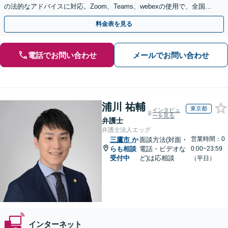
の法的なアドバイスに対応。Zoom、Teams、webexの使用で、全国か
らのご相談にも対応【平日夜間面談可】
料金表を見る
電話でお問い合わせ
メールでお問い合わせ
浦川 祐輔
東京都
インタビュ
ーを見る
弁護士
弁護士法人エッグ
営業時間：0
三鷹市
か
面談方法(対面・
らも相談
電話・ビデオな
0:00~23:59
受付中
ど)は応相談
（平日）
インターネット