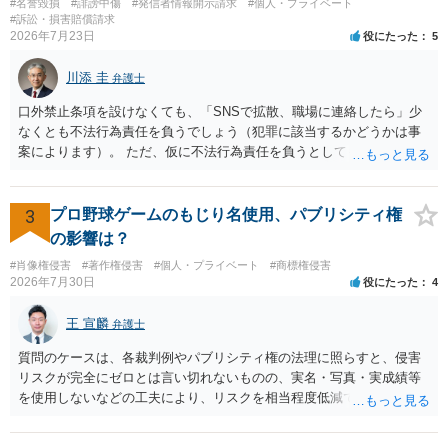
#名誉毀損
#誹謗中傷
#発信者情報開示請求
#個人・プライベート
#訴訟・損害賠償請求
2026年7月23日
役にたった
5
川添 圭
弁護士
口外禁止条項を設けなくても、「SNSで拡散、職場に連絡したら」少
なくとも不法行為責任を負うでしょう（犯罪に該当するかどうかは事
案によります）。 ただ、仮に不法行為責任を負うとしても、違約金を
決めておかなければ慰謝料程度しか認められないケースが出てきます
（日本の裁判所が認定する慰謝料は、到底被害感情を満足させられる
ような金額ではありません）。そのため、口外禁止条項とともに口外
3
プロ野球ゲームのもじり名使用、パブリシティ権
した場合の違約金（100～200万円程度）を定めることには、大きな意
の影響は？
味と抑止力があります。 逆に、口外禁止条項を設けると、正当な理由
#肖像権侵害
#著作権侵害
#個人・プライベート
#商標権侵害
がある場合を除いて第三者へ情報開示ができなくなります。そのた
2026年7月30日
役にたった
4
め、口外禁止条項によって自らを縛られてしまうと困るようなケース
（例えば弁護団事件でマスコミ等へ公表する必要があるケース等）で
王 宣麟
弁護士
は、口外禁止の範囲を特定・限定する等の工夫をすることがあります
が、個人間の紛争で、合意後もみだりに紛争情報を口外することそれ
質問のケースは、各裁判例やパブリシティ権の法理に照らすと、侵害
自体が異常事態であって、相手方への抑止効果として口外禁止条項を
リスクが完全にゼロとは言い切れないものの、実名・写真・実成績等
設定しておく方が望ましい場合が多いと思われます（上記のとおり、
を使用しないなどの工夫により、リスクを相当程度低減できる設計に
口外禁止条項は、違反した際の違約金条項とワンセットにすることで
なっているかと思います。 ただし、「野球ファンであれば元の選手を
効果を発揮するといえます）。
推測できる」という点は、裁判で争われた場合に「専ら顧客吸引力の