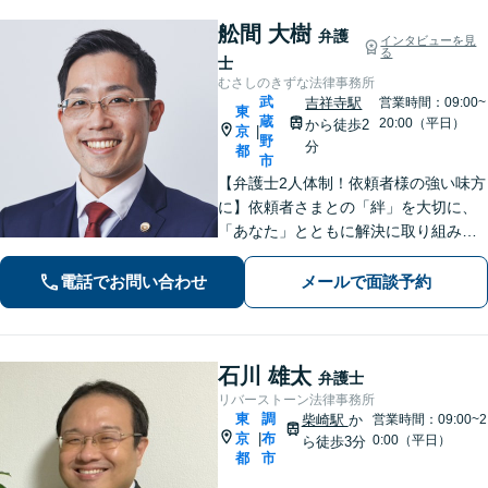
舩間 大樹
弁護
インタビューを見
る
士
むさしのきずな法律事務所
武
吉祥寺駅
営業時間：09:00~
東
蔵
20:00（平日）
から徒歩2
京
|
野
分
都
市
【弁護士2人体制！依頼者様の強い味方
に】依頼者さまとの「絆」を大切に、
「あなた」とともに解決に取り組みま
す！離婚問題、 相続 、不動産、刑事、
インターネット、 労働（会社側）、 刑
電話でお問い合わせ
メールで面談予約
事事件、 債権回収 、 企業法務など
石川 雄太
弁護士
リバーストーン法律事務所
東
調
柴崎駅
か
営業時間：09:00~2
京
布
|
0:00（平日）
ら徒歩3分
都
市