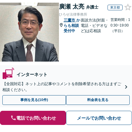
廣瀬 太亮
弁護士
東京都
ひろせ法律事務所
営業時間：1
三鷹市
か
面談方法(対面・
らも相談
電話・ビデオな
0:30~19:00
受付中
ど)は応相談
（平日）
インターネット
【全国対応】ネット上の記事やコメントを削除希望される方はまずご
相談ください。
事例を見る(10件)
料金表を見る
電話でお問い合わせ
メールでお問い合わせ