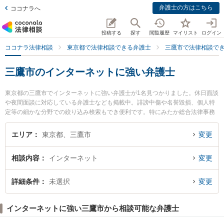
弁護士の方はこちら
ココナラへ
投稿する
探す
閲覧履歴
マイリスト
ログイン
ココナラ法律相談
東京都で法律相談できる弁護士
三鷹市で法律相談で
三鷹市のインターネットに強い弁護士
東京都の三鷹市でインターネットに強い弁護士が1名見つかりました。休日面談
や夜間面談に対応している弁護士なども掲載中。誹謗中傷や名誉毀損、個人特
定等の細かな分野での絞り込み検索もでき便利です。特にみたか総合法律事務
所の齊藤 遼亮弁護士のプロフィール情報や弁護士費用、強みなどが注目されて
います。『三鷹市で土日や夜間に発生したインターネットのトラブルを今すぐ
エリア
東京都、三鷹市
変更
に弁護士に相談したい』『インターネットのトラブル解決の実績豊富な近くの
弁護士を検索したい』『初回相談無料でインターネットを法律相談できる三鷹
相談内容
インターネット
変更
市内の弁護士に相談予約したい』などでお困りの相談者さんにおすすめです。
詳細条件
未選択
変更
インターネットに強い三鷹市から相談可能な弁護士