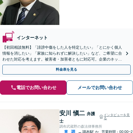
インターネット
【初回相談無料】「誹謗中傷をした人を特定したい」「とにかく個人
情報を消したい」「家族に知られずに解決したい」など、ご希望に合
わせた対応を考えます。被害者・加害者ともに対応可。企業のネット
トラブルもお任せ【柴崎駅3分】【土日祝対応可】
料金表を見る
電話でお問い合わせ
メールでお問い合わせ
安川 愼二
弁護
インタビューを見
る
士
調布武蔵野の森法律事務所
東
調
調布駅
か
営業時間：00:00~2