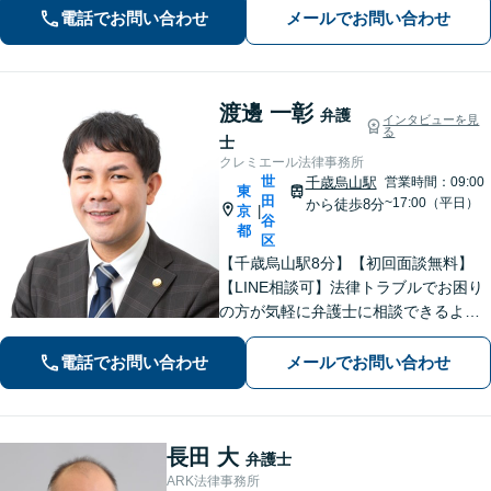
電話でお問い合わせ
メールでお問い合わせ
ております【借金問題】迅速な対応で
人生の再出発をサポートします【千歳
烏山駅2分】
渡邊 一彰
弁護
インタビューを見
る
士
クレミエール法律事務所
世
千歳烏山駅
営業時間：09:00
東
田
~17:00（平日）
から徒歩8分
京
|
谷
都
区
【千歳烏山駅8分】【初回面談無料】
【LINE相談可】法律トラブルでお困り
の方が気軽に弁護士に相談できるよう
な体制を整えています。お話ししやす
い雰囲気づくりと、丁寧な説明、スピ
電話でお問い合わせ
メールでお問い合わせ
ード対応を心がけています。ぜひご相
談ください。【休日・夜間面談可】
長田 大
弁護士
ARK法律事務所