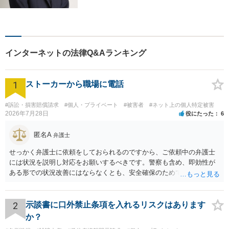
る方は私にご相談ください。
ご依頼者様のお話を丁寧に聞
き、的確なアドバイスで「不
安」を「安心」に変えられる
よう尽力いたします。
インターネットの法律Q&Aランキング
1
ストーカーから職場に電話
#訴訟・損害賠償請求
#個人・プライベート
#被害者
#ネット上の個人特定被害
2026年7月28日
役にたった
6
匿名A
弁護士
せっかく弁護士に依頼をしておられるのですから、ご依頼中の弁護士
には状況を説明し対応をお願いするべきです。警察も含め、即効性が
ある形での状況改善にはならなくとも、安全確保のためできることは
ある筈です。
2
示談書に口外禁止条項を入れるリスクはあります
か？