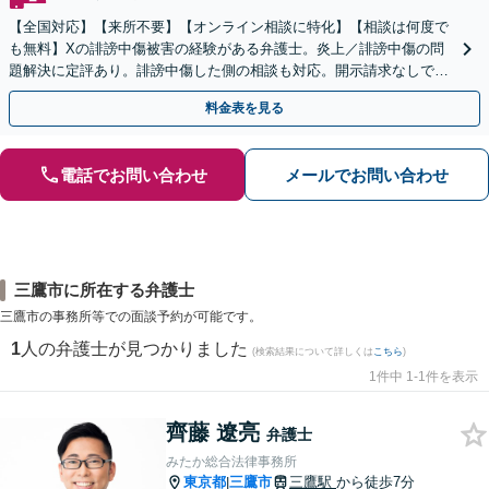
【全国対応】【来所不要】【オンライン相談に特化】【相談は何度で
も無料】Xの誹謗中傷被害の経験がある弁護士。炎上／誹謗中傷の問
題解決に定評あり。誹謗中傷した側の相談も対応。開示請求なしで本
人の特定ができる場合もあり。
料金表を見る
電話でお問い合わせ
メールでお問い合わせ
三鷹市に所在する弁護士
三鷹市の事務所等での面談予約が可能です。
1
人の弁護士が見つかりました
(検索結果について詳しくは
こちら
)
1件中 1-1件を表示
齊藤 遼亮
弁護士
みたか総合法律事務所
東京都
三鷹市
三鷹駅
から徒歩7分
|