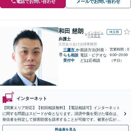
電話でお問い合わせ
メールでお問い合わせ
和田 慈朗
埼玉県
インタビュ
ーを見る
弁護士
大宮ありあけ法律事務所
営業時間：0
三鷹市
か
面談方法(対面・
らも相談
電話・ビデオな
9:00~20:00
受付中
ど)は応相談
（平日）
インターネット
【関東エリア対応】【初回相談無料】【電話相談可】インターネット
に関する問題はスピードが命となります。誹謗中傷を受けた場合は、
発信者を特定して損害賠償を請求することが可能です。被害が広がる
前にご相談ください。【土曜・夜間対応】
料金表を見る