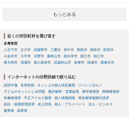
もっとみる
近くの市区町村を選び直す
多摩東部
八王子市
立川市
武蔵野市
三鷹市
府中市
昭島市
調布市
町田市
小金井市
小平市
日野市
東村山市
国分寺市
国立市
狛江市
東大和市
清瀬市
東久留米市
武蔵村山市
多摩市
稲城市
西東京市
インターネットの分野詳細で絞り込む
誹謗中傷
名誉毀損
ネット上の個人特定被害
リベンジポルノ
子どものネットいじめ問題
風評被害・営業妨害
著作権侵害
商標権侵害
肖像権侵害
不正アクセス被害
個人情報削除
発信者情報開示請求
訴訟・損害賠償請求
炎上対策
個人・プライベート
法人・ビジネス
被害者
加害者