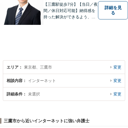
【三鷹駅徒歩7分】【当日／夜
詳細を見
間／休日対応可能】納得感を
る
持った解決ができるよう、問
題解決というゴールだけでな
く過程も重要視してまいりま
す。一つひとつの案件に最大
限の努力を尽くしていきま
す。【司法書士資格あり】
【宅建士資格あり】【法テラ
ス利用可能】
エリア
東京都、三鷹市
変更
相談内容
インターネット
変更
詳細条件
未選択
変更
三鷹市から近いインターネットに強い弁護士