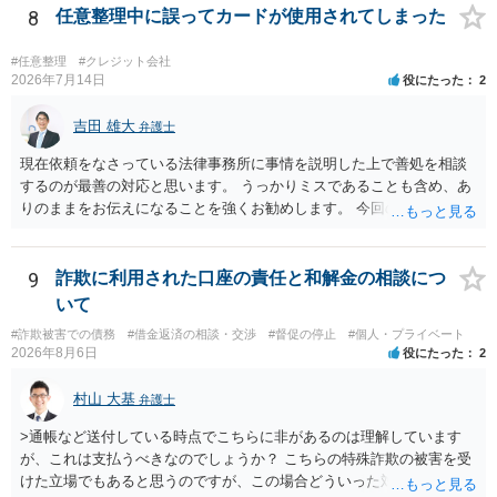
いては弁護士として能力不足なのかもしれません。相手にしない方が
8
任意整理中に誤ってカードが使用されてしまった
良いと思います。ただ、仮想通貨詐欺の被害回復は現実的には難しい
かもしれません。
#任意整理
#クレジット会社
2026年7月14日
役にたった
2
吉田 雄大
弁護士
現在依頼をなさっている法律事務所に事情を説明した上で善処を相談
するのが最善の対応と思います。 うっかりミスであることも含め、あ
りのままをお伝えになることを強くお勧めします。 今回のできごとだ
けで辞任に至るか否かは弁護士次第というほかありませんが、説明は
早ければ早いほどいいのは間違いありません。 ご健闘をお祈りいたし
ます。
9
詐欺に利用された口座の責任と和解金の相談につ
いて
#詐欺被害での債務
#借金返済の相談・交渉
#督促の停止
#個人・プライベート
2026年8月6日
役にたった
2
村山 大基
弁護士
>通帳など送付している時点でこちらに非があるのは理解しています
が、これは支払うべきなのでしょうか？ こちらの特殊詐欺の被害を受
けた立場でもあると思うのですが、この場合どういった対処が必要で