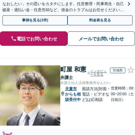
なおしたい」その思いをカタチにします。任意整理・民事再生・自己
破産・過払い金・任意売却など、借金のトラブルはお任せください。
【初回相談無料】【全国対応可能】
事例を見る(3件)
料金表を見る
電話でお問い合わせ
メールでお問い合わせ
町屋 和憲
宮城県
インタビュ
ーを見る
弁護士
弁護士法人法律事務所せんだい
営業時間：09:
天童市
面談方法(対面・
からも相
電話・ビデオな
00~20:00（土
談受付中
ど)は応相談
日祝日）