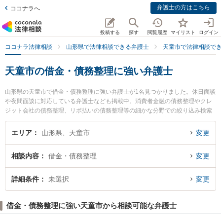
弁護士の方はこちら
ココナラへ
投稿する
探す
閲覧履歴
マイリスト
ログイン
ココナラ法律相談
山形県で法律相談できる弁護士
天童市で法律相談で
天童市の借金・債務整理に強い弁護士
山形県の天童市で借金・債務整理に強い弁護士が1名見つかりました。休日面談
や夜間面談に対応している弁護士なども掲載中。消費者金融の債務整理やクレ
ジット会社の債務整理、リボ払いの債務整理等の細かな分野での絞り込み検索
もでき便利です。特に天童法律事務所の菅原 正史弁護士のプロフィール情報や
弁護士費用、強みなどが注目されています。『天童市で土日や夜間に発生した
エリア
山形県、天童市
変更
借金・債務整理のトラブルを今すぐに弁護士に相談したい』『借金・債務整理
のトラブル解決の実績豊富な近くの弁護士を検索したい』『初回相談無料で借
相談内容
借金・債務整理
変更
金・債務整理を法律相談できる天童市内の弁護士に相談予約したい』などでお
困りの相談者さんにおすすめです。
詳細条件
未選択
変更
借金・債務整理に強い天童市から相談可能な弁護士