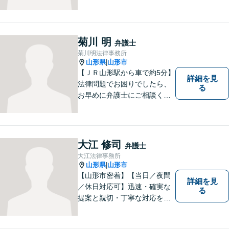
菊川 明
弁護士
菊川明法律事務所
山形県
山形市
|
【ＪＲ山形駅から車で約5分】
詳細を見
法律問題でお困りでしたら、
る
お早めに弁護士にご相談くだ
さい。 依頼者様の抱えていら
っしゃる不安や、ご希望を丁
寧にお伺いいたします。
大江 修司
弁護士
大江法律事務所
山形県
山形市
|
【山形市密着】【当日／夜間
詳細を見
／休日対応可】迅速・確実な
る
提案と親切・丁寧な対応をい
たします。必ず皆様のお力に
なりますので、お気軽にご相