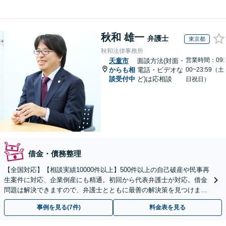
秋和 雄一
弁護士
東京都
秋和法律事務所
営業時間：09:
天童市
面談方法(対面・
からも相
電話・ビデオな
00~23:59（土
談受付中
ど)は応相談
日祝日）
借金・債務整理
【全国対応】【相談実績10000件以上】500件以上の自己破産や民事再
生案件に対応、企業倒産にも精通。初回から代表弁護士が対応。借金
問題は解決できますので、弁護士とともに最善の解決策を見つけまし
ょう【初回相談無料】【法テラス利用可】
事例を見る(7件)
料金表を見る