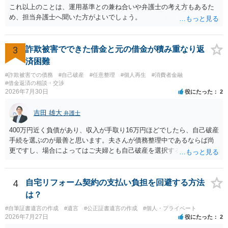
これ以上のことは、運用基準との兼ね合いや弁護士の考え方もあるた
め、担当弁護士へ聞いた方がよいでしょう。
3
詐欺被害でできた借金と元の借金が積み重なり返
済困難
#詐欺被害での債務
#自己破産
#任意整理
#個人再生
#消費者金融
#借金返済の相談・交渉
2026年7月30日
役にたった
2
吉田 雄大
弁護士
400万円近く負債があり、収入が手取り16万円ほどでしたら、自己破産
手続を選ぶのが最善と思います。夫さんが債務整理中であるならば尚
更ですし、場合によってはご夫婦とも自己破産を選択する方法もある
と思います。
4
自宅リフォーム契約の支払い負担を回避する方法
は？
#自筆証書遺言の作成
#遺言
#公正証書遺言の作成
#個人・プライベート
2026年7月27日
役にたった
2