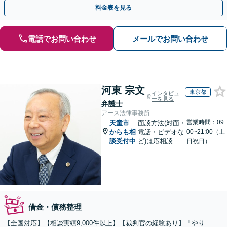
い。依頼者さまにとって最善の解決をご提案【土曜も営業】
料金表を見る
電話でお問い合わせ
メールでお問い合わせ
河東 宗文
東京都
インタビュ
ーを見る
弁護士
アース法律事務所
営業時間：09:
天童市
面談方法(対面・
からも相
電話・ビデオな
00~21:00（土
談受付中
ど)は応相談
日祝日）
借金・債務整理
【全国対応】【相談実績9,000件以上】【裁判官の経験あり】「やり