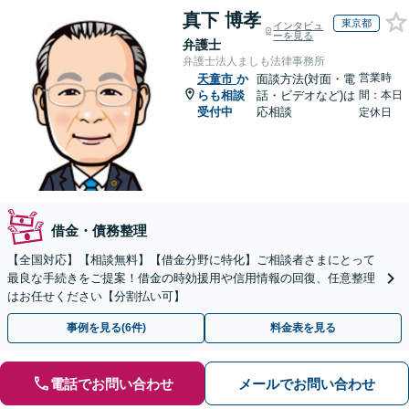
真下 博孝
東京都
インタビュ
ーを見る
弁護士
弁護士法人ましも法律事務所
営業時
天童市
か
面談方法(対面・電
らも相談
話・ビデオなど)は
間：本日
受付中
応相談
定休日
借金・債務整理
【全国対応】【相談無料】【借金分野に特化】ご相談者さまにとって
最良な手続きをご提案！借金の時効援用や信用情報の回復、任意整理
はお任せください【分割払い可】
事例を見る(6件)
料金表を見る
電話でお問い合わせ
メールでお問い合わせ