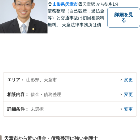
山形県
天童市
天童駅
から徒歩1分
|
債務整理（自己破産，過払金
詳細を見
等）と交通事故は初回相談料
る
無料。 天童法律事務所は債務
整理と交通事故に力を入れて
います。 債務整理，交通事故
でお悩みの方は天童法律事務
所までお気軽にご相談くださ
い。 お客様の悩みに真摯に向
き合います。
エリア
山形県、天童市
変更
相談内容
借金・債務整理
変更
詳細条件
未選択
変更
天童市から近い借金・債務整理に強い弁護士