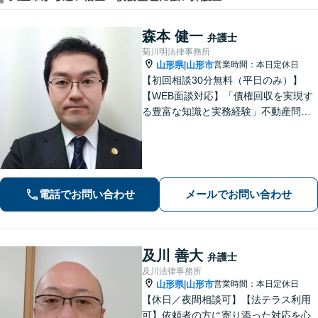
森本 健一
弁護士
菊川明法律事務所
山形県
山形市
営業時間：本日定休日
|
【初回相談30分無料（平日のみ）】
【WEB面談対応】「債権回収を実現す
る豊富な知識と実務経験」不動産問
題：賃貸借契約書の作成から入居者と
のトラブル対応まで、オーナーさまの
立場に立った解決をご提案します。
【休日・夜間相談可】
電話でお問い合わせ
メールでお問い合わせ
及川 善大
弁護士
及川法律事務所
山形県
山形市
営業時間：本日定休日
|
【休日／夜間相談可】【法テラス利用
可】依頼者の方に寄り添った対応を心