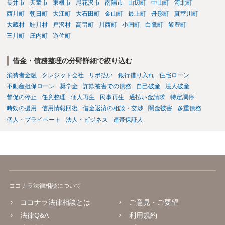
長井市
天童市
東根市
尾花沢市
南陽市
山辺町
中山町
河北町
西川町
朝日町
大江町
大石田町
金山町
最上町
舟形町
真室川町
大蔵村
鮭川村
戸沢村
高畠町
川西町
小国町
白鷹町
飯豊町
三川町
庄内町
遊佐町
借金・債務整理の分野詳細で絞り込む
消費者金融
クレジット会社
リボ払い
銀行借り入れ
住宅ローン
不動産担保ローン
奨学金
詐欺被害での債務
自己破産
法人破産
督促の停止
任意整理
個人再生
民事再生
過払い金請求
特定調停
時効の援用
信用情報回復
借金返済の相談・交渉
闇金被害
多重債務
個人・プライベート
法人・ビジネス
連帯保証人
ココナラ法律相談について
ココナラ法律相談とは
ご意見・ご要望
法律Q&A
利用規約