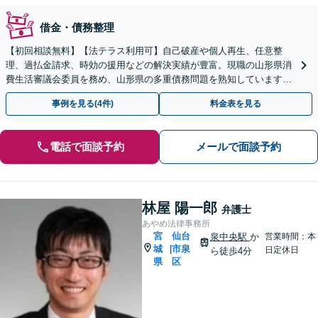
借金・債務整理
【初回相談無料】【法テラス利用可】自己破産や個人再生、任意整
理、過払金請求、時効の援用などの解決実績が豊富。現職の山形県消
費生活審議会委員を務め、山形県の多重債務問題を熟知しています
【オンライン面談可】【無料駐車場あり】【山形駅徒歩11分】
事例を見る(4件)
料金表を見る
電話で面談予約
メールで面談予約
林屋 陽一郎
弁護士
あやめ法律事務所
宮
仙台
泉中央駅
か
営業時間：本
城
市泉
|
日定休日
ら徒歩4分
県
区