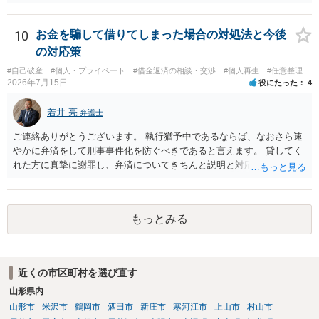
しょうか？ →依頼するかどうかは別にして、弁護士に相談に行った方
がいいとは思います。 そもそも、特殊詐欺関係なく旦那さんの行為
は法に触れる可能性もあります。 ＞100万を支払わず穏便に和解する
10
お金を騙して借りてしまった場合の対処法と今後
ことは可能でしょうか？ →一般的には難しいです。相談者さんも１０
の対応策
０万円の被害を受けたとして、１円も払わないで和解したいと言われ
#自己破産
#個人・プライベート
#借金返済の相談・交渉
#個人再生
#任意整理
たら、 できるだけ重い刑罰を与えて欲しい、と思われるのではない
2026年7月15日
役にたった
4
でしょうか。 ＞弁護士さんに入ってもらうことで支払額が下がること
はありますか？ そこはあり得ます、ただ、弁護士費用かけるならその
若井 亮
弁護士
分賠償に回すことも考えられるので、 兼ね合いは考えてみましょう。
ご連絡ありがとうございます。 執行猶予中であるならば、なおさら速
やかに弁済をして刑事事件化を防ぐべきであると言えます。 貸してく
れた方に真摯に謝罪し、弁済についてきちんと説明と対応を行ってい
くことに尽きるかと思います。
もっとみる
近くの市区町村を選び直す
山形県内
山形市
米沢市
鶴岡市
酒田市
新庄市
寒河江市
上山市
村山市