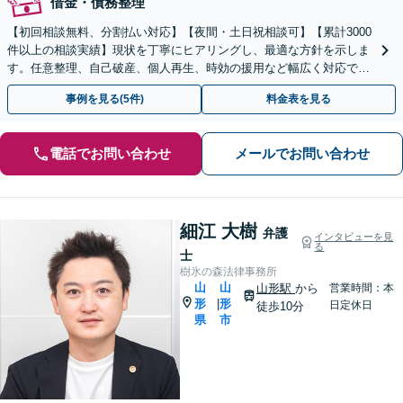
借金・債務整理
【初回相談無料、分割払い対応】【夜間・土日祝相談可】【累計3000
件以上の相談実績】現状を丁寧にヒアリングし、最適な方針を示しま
す。任意整理、自己破産、個人再生、時効の援用など幅広く対応でき
ます。過払い金のご相談もお受けしています。
事例を見る(5件)
料金表を見る
電話でお問い合わせ
メールでお問い合わせ
細江 大樹
弁護
インタビューを見
る
士
樹氷の森法律事務所
山
山
山形駅
から
営業時間：本
形
形
|
日定休日
徒歩10分
県
市