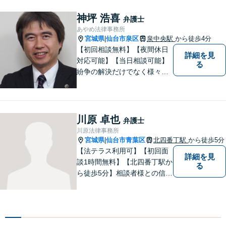
談下さい。【法テラス利用
可】不安や問題について法的
神坪 浩喜
弁護士
リスクを説明し、見通しを立
あやめ法律事務所
て、より良い解決に導くお手
宮城県
仙台市泉区
泉中央駅
から徒歩4分
|
伝いをいたします。
【初回相談無料】【夜間休日
詳細を見
対応可能】【当日相談可能】
る
紛争の解決だけでなく様々な
トラブルで傷ついた方の心の
痛みがわかる温かさと誠実さ
を持ち合わせた弁護士です。
是非一度ご相談ください。
川原 卓也
弁護士
川原法律事務所
宮城県
仙台市青葉区
北四番丁駅
から徒歩5分
|
【法テラス利用可】【初回面
詳細を見
談1時間無料】【北四番丁駅か
る
ら徒歩5分】相談者様との信頼
関係を重視し、密なコミュニ
ケーションを取り、不安を与
えないことを大切にしており
ます。 まずは一度気軽に御相