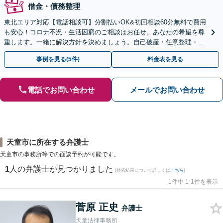
借金・債務整理
東北エリア対応【電話相談可】分割払いOK&初回相談60分無料で費用
も安心！コロナ不況・生活困窮のご相談はお任せ。あなたの希望を尊
重します。一緒に解決方針を決めましょう。自己破産・任意整理・個
人再生・時効の援用など実績多数【完全個室】
事例を見る(5件)
料金表を見る
電話でお問い合わせ
メールでお問い合わせ
天童市に所在する弁護士
天童市の事務所等での面談予約が可能です。
1
人の弁護士が見つかりました
(検索結果について詳しくは
こちら
)
1件中 1-1件を表示
菅原 正史
弁護士
天童法律事務所