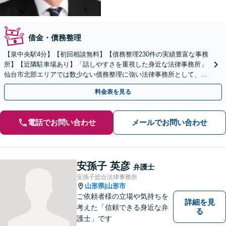
借金・債務整理
【泉中央駅4分】【初回相談無料】【債務整理230件の実績豊富な事務
所】【近隣駐車場あり】「話しやすさを重視した身近な法律事務所」
仙台市北部エリアでは数少ない債務整理に強い法律事務所として、地
域の皆さまの経済的再出発を全力で応援いたします。
料金表を見る
電話でお問い合わせ
メールでお問い合わせ
安孫子 英彦
弁護士
安孫子総合法律事務所
山形県
山形市
|
ご依頼者様の立場や気持ちを
詳細を見
考えた「信頼できる身近な弁
る
護士」です