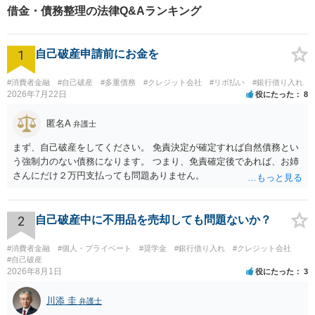
談下さい。
借金・債務整理の法律Q&Aランキング
1
自己破産申請前にお金を
#消費者金融
#自己破産
#多重債務
#クレジット会社
#リボ払い
#銀行借り入れ
2026年7月22日
役にたった
8
匿名A
弁護士
まず、自己破産をしてください。 免責決定が確定すれば自然債務とい
う強制力のない債務になります。 つまり、免責確定後であれば、お姉
さんにだけ２万円支払っても問題ありません。
2
自己破産中に不用品を売却しても問題ないか？
#消費者金融
#個人・プライベート
#奨学金
#銀行借り入れ
#クレジット会社
#自己破産
2026年8月1日
役にたった
3
川添 圭
弁護士