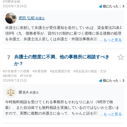
#消費者金融
2026年7月24日
役にたった
3
肥田 弘昭
弁護士
弁護士に依頼して弁護士が受任通知を送付していれば、貸金業法21条1
項9号（九 債務者等が、貸付けの契約に基づく債権に係る債務の処理
を弁護士、弁護士法人若しくは弁護士・外国法事務弁護士共同法人若
しくは司法書士若しくは司法書士法人（以下この号において「弁護士
等」という。）に委託し、又はその処理のため必要な裁判所における
民事事件に関する手続をとり、弁護士等又は裁判所から書面によりそ
7
弁護士の態度に不満、他の事務所に相談すべき
の旨の通知があつた場合において、正当な理由がないのに、債務者等
か？
に対し、電話をかけ、電報を送達し、若しくはファクシミリ装置を用
#詐欺被害での債務
#多重債務
#仮想通貨詐欺
#借金返済の相談・交渉
いて送信し、又は訪問する方法により、当該債務を弁済することを要
#副業詐欺
#FX詐欺
求し、これに対し債務者等から直接要求しないよう求められたにもか
2026年7月15日
役にたった
3
かわらず、更にこれらの方法で当該債務を弁済することを要求するこ
と。）に違反しています。監督官庁に行政処分を求める、裁判所に仮
匿名A
弁護士
処分申請、不退去罪が成立すれば警察に通報などの対応が考えられま
す。ご参考にしてください。
今時無料相談を受けてくれる事務所もそれなりにあり（WEBで検
索）、また自治体でも無料相談を実施しているのではないかと思いま
すので、実際に複数の弁護士に会って、ちゃんと話を聞いてくれる
方、高圧的ではない方に相談した方が良いでしょう。その弁護士の方
はそもそも事案を把握できていないようですので、御相談の案件につ