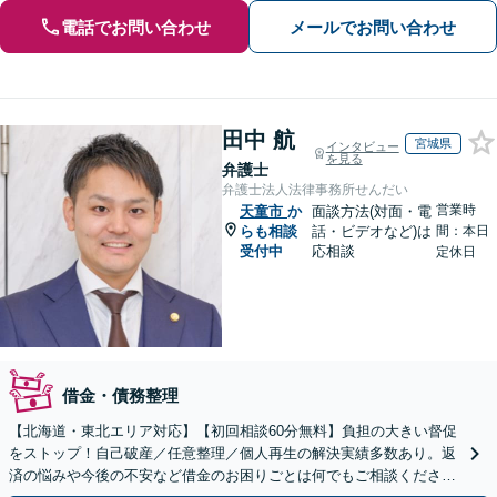
電話でお問い合わせ
メールでお問い合わせ
田中 航
宮城県
インタビュー
を見る
弁護士
弁護士法人法律事務所せんだい
営業時
天童市
か
面談方法(対面・電
らも相談
話・ビデオなど)は
間：本日
受付中
応相談
定休日
借金・債務整理
【北海道・東北エリア対応】【初回相談60分無料】負担の大きい督促
をストップ！自己破産／任意整理／個人再生の解決実績多数あり。返
済の悩みや今後の不安など借金のお困りごとは何でもご相談くださ