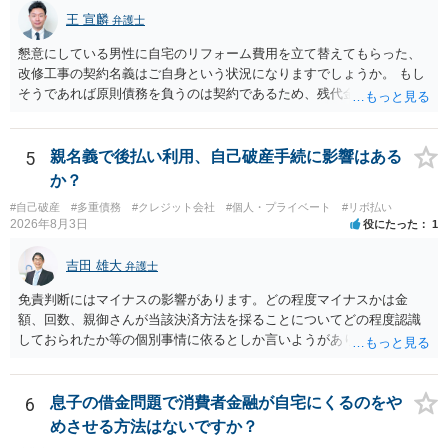
王 宣麟
弁護士
懇意にしている男性に自宅のリフォーム費用を立て替えてもらった、
改修工事の契約名義はご自身という状況になりますでしょうか。 もし
そうであれば原則債務を負うのは契約であるため、残代金を捻出して
もらうよう約束した男性に支払いをお願いするしかないように思われ
ます。 入籍した場合でも、原則契約者が単独で全ての債務を負うこと
には変わりがありません。 なかなか対応に難しい案件であり、公開の
5
親名義で後払い利用、自己破産手続に影響はある
場でアドバイスを行うのも限界があるように思われますので、資料等
か？
を持参のうえ個別に弁護士に相談されることをお勧めします。
#自己破産
#多重債務
#クレジット会社
#個人・プライベート
#リボ払い
2026年8月3日
役にたった
1
吉田 雄大
弁護士
免責判断にはマイナスの影響があります。どの程度マイナスかは金
額、回数、親御さんが当該決済方法を採ることについてどの程度認識
しておられたか等の個別事情に依るとしか言いようがありません。 と
もあれ、依頼しておられる弁護士さんに直ちに具体的状況をお伝えに
なって相談し、善後策を考えることをお勧めします。
6
息子の借金問題で消費者金融が自宅にくるのをや
めさせる方法はないですか？