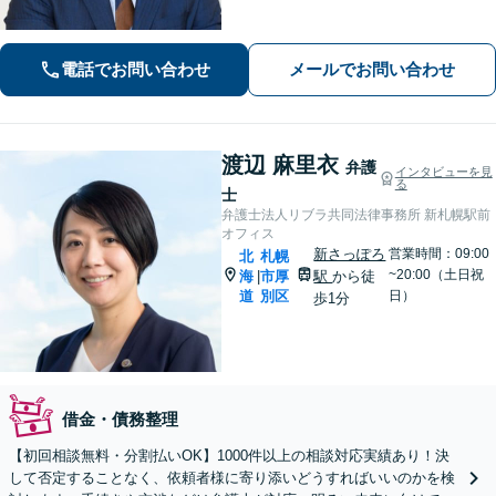
「寄り添う」ことを大切にしておりま
す。どのようなお悩みでも、まずは一
度弁護士にご相談ください。最善の解
電話でお問い合わせ
メールでお問い合わせ
決策を共に考えていきましょう。
渡辺 麻里衣
弁護
インタビューを見
る
士
弁護士法人リブラ共同法律事務所 新札幌駅前
オフィス
新さっぽろ
営業時間：09:00
北
札幌
~20:00（土日祝
海
市厚
駅
から徒
|
道
別区
日）
歩1分
借金・債務整理
【初回相談無料・分割払いOK】1000件以上の相談対応実績あり！決
して否定することなく、依頼者様に寄り添いどうすればいいのかを検