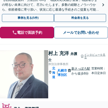
の明るい未来に向けて、尽力いたします。多数の経験とノウハウか
ら、依頼者様に寄り添い、状況に応じ最適な手続きのご提案も可能。
手続きや交渉などは弁護士が対応【休日・夜間相談可】
事例を見る(5件)
料金表を見る
電話で面談予約
メールでお問い合わせ
村上 充洋
弁護
インタビューを見
る
士
厚別法律事務所
北
新さっぽろ駅
営業時間：
札幌市
海
|
本日定休日
から徒歩8分
厚別区
道