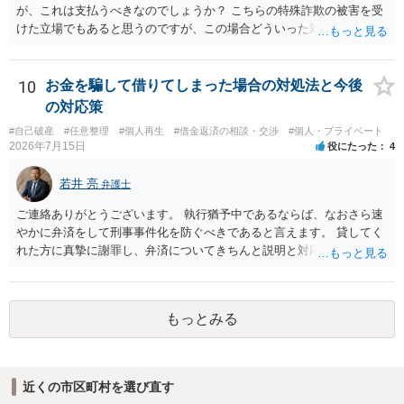
が、これは支払うべきなのでしょうか？ こちらの特殊詐欺の被害を受
けた立場でもあると思うのですが、この場合どういった対処が必要で
しょうか？ →依頼するかどうかは別にして、弁護士に相談に行った方
がいいとは思います。 そもそも、特殊詐欺関係なく旦那さんの行為
は法に触れる可能性もあります。 ＞100万を支払わず穏便に和解する
10
お金を騙して借りてしまった場合の対処法と今後
ことは可能でしょうか？ →一般的には難しいです。相談者さんも１０
の対応策
０万円の被害を受けたとして、１円も払わないで和解したいと言われ
#自己破産
#任意整理
#個人再生
#借金返済の相談・交渉
#個人・プライベート
たら、 できるだけ重い刑罰を与えて欲しい、と思われるのではない
2026年7月15日
役にたった
4
でしょうか。 ＞弁護士さんに入ってもらうことで支払額が下がること
はありますか？ そこはあり得ます、ただ、弁護士費用かけるならその
若井 亮
弁護士
分賠償に回すことも考えられるので、 兼ね合いは考えてみましょう。
ご連絡ありがとうございます。 執行猶予中であるならば、なおさら速
やかに弁済をして刑事事件化を防ぐべきであると言えます。 貸してく
れた方に真摯に謝罪し、弁済についてきちんと説明と対応を行ってい
くことに尽きるかと思います。
もっとみる
近くの市区町村を選び直す