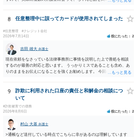
方、高圧的ではない方に相談した方が良いでしょう。その弁護士の方
はそもそも事案を把握できていないようですので、御相談の案件につ
いては弁護士として能力不足なのかもしれません。相手にしない方が
8
任意整理中に誤ってカードが使用されてしまった
良いと思います。ただ、仮想通貨詐欺の被害回復は現実的には難しい
かもしれません。
#任意整理
#クレジット会社
2026年7月14日
役にたった
2
吉田 雄大
弁護士
現在依頼をなさっている法律事務所に事情を説明した上で善処を相談
するのが最善の対応と思います。 うっかりミスであることも含め、あ
りのままをお伝えになることを強くお勧めします。 今回のできごとだ
けで辞任に至るか否かは弁護士次第というほかありませんが、説明は
早ければ早いほどいいのは間違いありません。 ご健闘をお祈りいたし
ます。
9
詐欺に利用された口座の責任と和解金の相談につ
いて
#詐欺被害での債務
2026年8月6日
役にたった
2
村山 大基
弁護士
>通帳など送付している時点でこちらに非があるのは理解しています