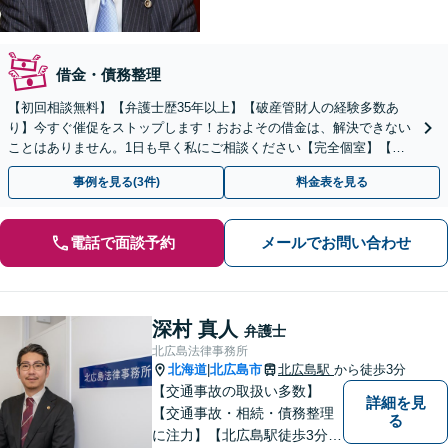
借金・債務整理
【初回相談無料】【弁護士歴35年以上】【破産管財人の経験多数あ
り】今すぐ催促をストップします！おおよその借金は、解決できない
ことはありません。1日も早く私にご相談ください【完全個室】【自
衛隊前駅8分】
事例を見る(3件)
料金表を見る
電話で面談予約
メールでお問い合わせ
深村 真人
弁護士
北広島法律事務所
北海道
北広島市
北広島駅
から徒歩3分
|
【交通事故の取扱い多数】
詳細を見
【交通事故・相続・債務整理
る
に注力】【北広島駅徒歩3分】