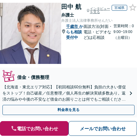
田中 航
宮城県
インタビュー
を見る
弁護士
弁護士法人法律事務所せんだい
営業時間：0
千歳市
か
面談方法(対面・
らも相談
電話・ビデオな
9:00~19:00
受付中
ど)は応相談
（土曜日）
借金・債務整理
【北海道・東北エリア対応】【初回相談60分無料】負担の大きい督促
をストップ！自己破産／任意整理／個人再生の解決実績多数あり。返
済の悩みや今後の不安など借金のお困りごとは何でもご相談くださ
い。依頼者さまにとって最善の解決をご提案【土曜も営業】
料金表を見る
電話でお問い合わせ
メールでお問い合わせ