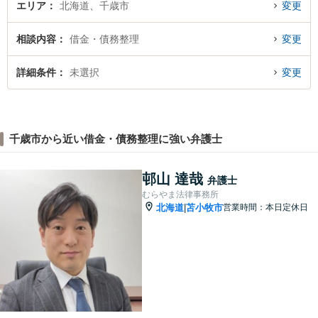
エリア
北海道、千歳市
変更
相談内容
借金・債務整理
変更
詳細条件
未選択
変更
千歳市から近い借金・債務整理に強い弁護士
邨山 達哉
弁護士
むらやま法律事務所
北海道
苫小牧市
営業時間：本日定休日
|