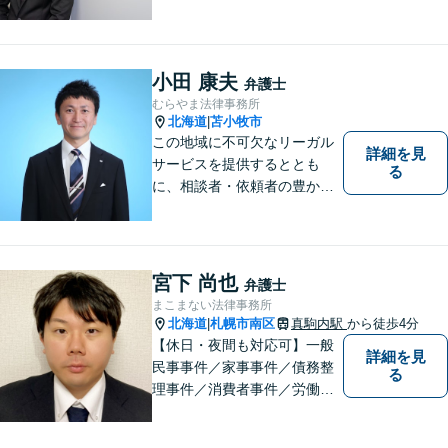
地元出身の弁護士がじっくり
耳を傾け、全力で取り組ませ
ていただきます。離婚、相
続、交通事故、労働、企業法
小田 康夫
弁護士
務など、多岐に渡る分野に精
むらやま法律事務所
通しています。どうぞお気軽
北海道
苫小牧市
|
にご連絡ください。
この地域に不可欠なリーガル
詳細を見
サービスを提供するととも
る
に、相談者・依頼者の豊かな
生き方・選択をサポートする
存在であり続けます。（弁護
士小田康夫）
宮下 尚也
弁護士
まこまない法律事務所
北海道
札幌市南区
真駒内駅
から徒歩4分
|
【休日・夜間も対応可】一般
詳細を見
民事事件／家事事件／債務整
る
理事件／消費者事件／労働事
件／刑事事件／会社関係など
幅広く対応いたします。費用