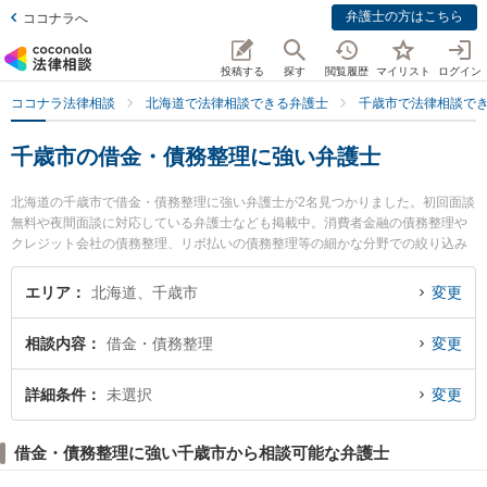
弁護士の方はこちら
ココナラへ
投稿する
探す
閲覧履歴
マイリスト
ログイン
ココナラ法律相談
北海道で法律相談できる弁護士
千歳市で法律相談で
千歳市の借金・債務整理に強い弁護士
北海道の千歳市で借金・債務整理に強い弁護士が2名見つかりました。初回面談
無料や夜間面談に対応している弁護士なども掲載中。消費者金融の債務整理や
クレジット会社の債務整理、リボ払いの債務整理等の細かな分野での絞り込み
検索もでき便利です。特に千歳しらかば法律事務所の小西 友和弁護士や千歳法
律事務所の髙田 周一郎弁護士のプロフィール情報や弁護士費用、強みなどが注
エリア
北海道、千歳市
変更
目されています。『千歳市で土日や夜間に発生した借金・債務整理のトラブル
を今すぐに弁護士に相談したい』『借金・債務整理のトラブル解決の実績豊富
相談内容
借金・債務整理
変更
な近くの弁護士を検索したい』『初回相談無料で借金・債務整理を法律相談で
きる千歳市内の弁護士に相談予約したい』などでお困りの相談者さんにおすす
めです。
詳細条件
未選択
変更
借金・債務整理に強い千歳市から相談可能な弁護士