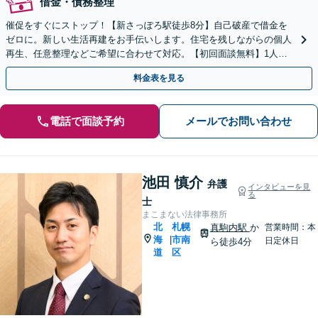
借金・債務整理
催促をすぐにストップ！【新さっぽろ駅徒歩8分】自己破産で借金を
ゼロに。新しい生活再建をお手伝いします。住宅を残しながらの個人
再生、任意整理などご希望に合わせて対応。【初回面談無料】1人で
抱え込まず、お気軽にご相談ください。
料金表を見る
電話で面談予約
メールでお問い合わせ
池田 慎介
弁護
インタビューを見
る
士
まこまない法律事務所
北
札幌
真駒内駅
か
営業時間：本
海
市南
|
日定休日
ら徒歩4分
道
区