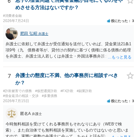
6
息子の借金問題で消費者金融が自宅にくるのをや
めさせる方法はないですか？
#消費者金融
2026年7月24日
役にたった
3
肥田 弘昭
弁護士
弁護士に依頼して弁護士が受任通知を送付していれば、貸金業法21条1
項9号（九 債務者等が、貸付けの契約に基づく債権に係る債務の処理
を弁護士、弁護士法人若しくは弁護士・外国法事務弁護士共同法人若
しくは司法書士若しくは司法書士法人（以下この号において「弁護士
等」という。）に委託し、又はその処理のため必要な裁判所における
民事事件に関する手続をとり、弁護士等又は裁判所から書面によりそ
7
弁護士の態度に不満、他の事務所に相談すべき
の旨の通知があつた場合において、正当な理由がないのに、債務者等
か？
に対し、電話をかけ、電報を送達し、若しくはファクシミリ装置を用
#詐欺被害での債務
#仮想通貨詐欺
#FX詐欺
#副業詐欺
いて送信し、又は訪問する方法により、当該債務を弁済することを要
#借金返済の相談・交渉
#多重債務
求し、これに対し債務者等から直接要求しないよう求められたにもか
2026年7月15日
役にたった
3
かわらず、更にこれらの方法で当該債務を弁済することを要求するこ
と。）に違反しています。監督官庁に行政処分を求める、裁判所に仮
匿名A
弁護士
処分申請、不退去罪が成立すれば警察に通報などの対応が考えられま
す。ご参考にしてください。
今時無料相談を受けてくれる事務所もそれなりにあり（WEBで検
索）、また自治体でも無料相談を実施しているのではないかと思いま
すので、実際に複数の弁護士に会って、ちゃんと話を聞いてくれる