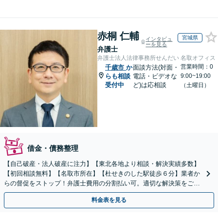
赤桐 仁輔
宮城県
インタビュ
ーを見る
弁護士
弁護士法人法律事務所せんだい 名取オフィス
営業時間：0
千歳市
か
面談方法(対面・
らも相談
電話・ビデオな
9:00~19:00
受付中
ど)は応相談
（土曜日）
借金・債務整理
【自己破産・法人破産に注力】【東北各地より相談・解決実績多数】
【初回相談無料】【名取市所在】【杜せきのした駅徒歩６分】業者か
らの督促をストップ！弁護士費用の分割払い可。適切な解決策をご提
案します【土曜相談可】【駐車場完備】【完全個室】
料金表を見る