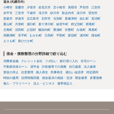
道央 (札幌市外)
小樽市
室蘭市
夕張市
岩見沢市
苫小牧市
美唄市
芦別市
江別市
赤平市
三笠市
千歳市
滝川市
砂川市
歌志内市
深川市
登別市
恵庭市
伊達市
北広島市
石狩市
当別町
新篠津村
由仁町
長沼町
栗山町
月形町
浦臼町
新十津川町
妹背牛町
秩父別町
雨竜町
北竜町
沼田町
占冠村
幌加内町
豊浦町
壮瞥町
白老町
厚真町
洞爺湖町
安平町
むかわ町
日高町
平取町
新冠町
浦河町
様似町
えりも町
新ひだか町
借金・債務整理の分野詳細で絞り込む
消費者金融
クレジット会社
リボ払い
銀行借り入れ
住宅ローン
不動産担保ローン
奨学金
詐欺被害での債務
自己破産
法人破産
督促の停止
任意整理
個人再生
民事再生
過払い金請求
特定調停
時効の援用
信用情報回復
借金返済の相談・交渉
闇金被害
多重債務
個人・プライベート
法人・ビジネス
連帯保証人