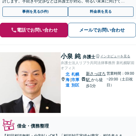
討します。手続きや交渉などは弁護士が対応。明るい未来に向けて一
緒に頑張りましょう【休日・夜間相談可】【完全個室】
事例を見る(5件)
料金表を見る
電話でお問い合わせ
メールでお問い合わせ
小泉 純
弁護士
インタビューを見る
弁護士法人リブラ共同法律事務所 新札幌駅前
オフィス
新さっぽろ
営業時間：09:00
北
札幌
~20:00（土日祝
海
市厚
駅
から徒
|
道
別区
日）
歩1分
借金・債務整理
【初回相談無料・分割払いOK】「相談対応実績が豊富」相談者さま