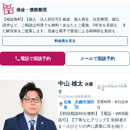
借金・債務整理
【相談無料】【個人・法人対応可】破産、個人再生、任意整理、過払
請求など、ご相談は何度でも無料！あなたとご家族、5年先を見据え
た解決策をご提案します。迅速な着手で督促による精神的な負担も軽
減【弁護士歴19年以上】【完全個室で対応】
料金表を見る
電話で面談予約
メールで面談予約
中山 雄太
弁護
インタビューを見
る
士
中山Drive法律事務所
北海
札幌市清田
営業時間：本日定休
|
道
区
日
【初回相談60分無料】【電話・WEB面
談可】【丁寧なヒアリング】依頼者さ
ま一人ひとりの声に真摯に耳を傾け、