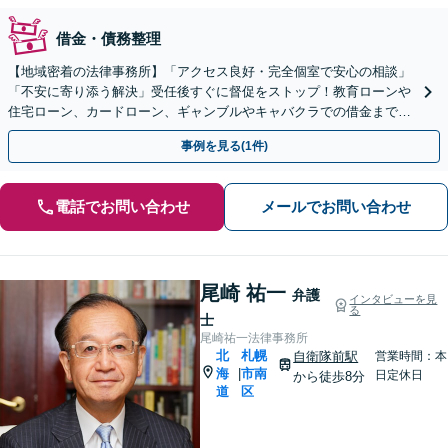
借金・債務整理
【地域密着の法律事務所】「アクセス良好・完全個室で安心の相談」
「不安に寄り添う解決」受任後すぐに督促をストップ！教育ローンや
住宅ローン、カードローン、ギャンブルやキャバクラでの借金まで、
さまざまな債務問題を解決してきた豊富な実績あり
事例を見る(1件)
電話でお問い合わせ
メールでお問い合わせ
尾崎 祐一
弁護
インタビューを見
る
士
尾崎祐一法律事務所
北
札幌
自衛隊前駅
営業時間：本
海
市南
|
日定休日
から徒歩8分
道
区