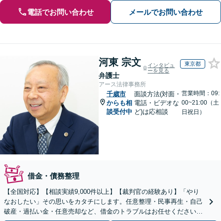
電話でお問い合わせ
メールでお問い合わせ
河東 宗文
東京都
インタビュ
ーを見る
弁護士
アース法律事務所
営業時間：09:
千歳市
面談方法(対面・
からも相
電話・ビデオな
00~21:00（土
談受付中
ど)は応相談
日祝日）
借金・債務整理
【全国対応】【相談実績9,000件以上】【裁判官の経験あり】「やり
なおしたい」その思いをカタチにします。任意整理・民事再生・自己
破産・過払い金・任意売却など、借金のトラブルはお任せください。