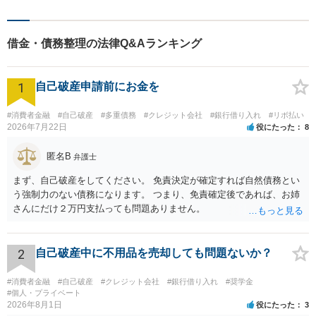
も丁寧にご説明。一人で悩み
を抱え込まず、まずは一度ご
相談ください！
借金・債務整理の法律Q&Aランキング
1
自己破産申請前にお金を
#消費者金融
#自己破産
#多重債務
#クレジット会社
#銀行借り入れ
#リボ払い
2026年7月22日
役にたった
8
匿名B
弁護士
まず、自己破産をしてください。 免責決定が確定すれば自然債務とい
う強制力のない債務になります。 つまり、免責確定後であれば、お姉
さんにだけ２万円支払っても問題ありません。
2
自己破産中に不用品を売却しても問題ないか？
#消費者金融
#自己破産
#クレジット会社
#銀行借り入れ
#奨学金
#個人・プライベート
2026年8月1日
役にたった
3