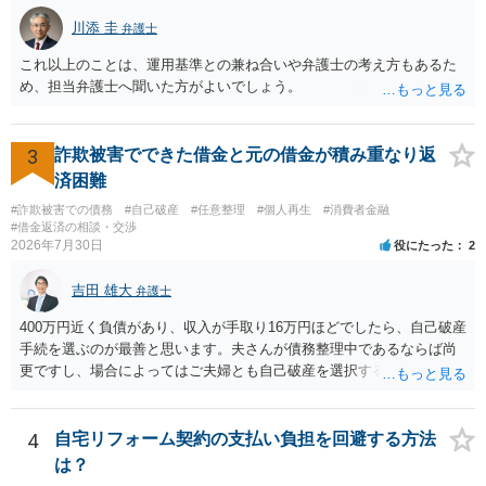
川添 圭
弁護士
これ以上のことは、運用基準との兼ね合いや弁護士の考え方もあるた
め、担当弁護士へ聞いた方がよいでしょう。
3
詐欺被害でできた借金と元の借金が積み重なり返
済困難
#詐欺被害での債務
#自己破産
#任意整理
#個人再生
#消費者金融
#借金返済の相談・交渉
2026年7月30日
役にたった
2
吉田 雄大
弁護士
400万円近く負債があり、収入が手取り16万円ほどでしたら、自己破産
手続を選ぶのが最善と思います。夫さんが債務整理中であるならば尚
更ですし、場合によってはご夫婦とも自己破産を選択する方法もある
と思います。
4
自宅リフォーム契約の支払い負担を回避する方法
は？