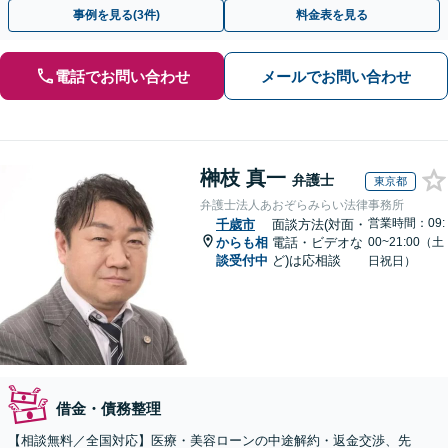
【初回相談無料】【全国対応可能】
事例を見る(3件)
料金表を見る
電話でお問い合わせ
メールでお問い合わせ
榊枝 真一
弁護士
東京都
弁護士法人あおぞらみらい法律事務所
営業時間：09:
千歳市
面談方法(対面・
からも相
電話・ビデオな
00~21:00（土
談受付中
ど)は応相談
日祝日）
借金・債務整理
【相談無料／全国対応】医療・美容ローンの中途解約・返金交渉、先