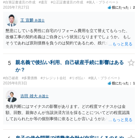
#自筆証書遺言の作成
#遺言
#公正証書遺言の作成
#個人・プライベート
2026年7月27日
役にたった
2
王 宣麟
弁護士
懇意にしている男性に自宅のリフォーム費用を立て替えてもらった、
改修工事の契約名義はご自身という状況になりますでしょうか。 もし
そうであれば原則債務を負うのは契約であるため、残代金を捻出して
もらうよう約束した男性に支払いをお願いするしかないように思われ
ます。 入籍した場合でも、原則契約者が単独で全ての債務を負うこと
には変わりがありません。 なかなか対応に難しい案件であり、公開の
5
親名義で後払い利用、自己破産手続に影響はある
場でアドバイスを行うのも限界があるように思われますので、資料等
か？
を持参のうえ個別に弁護士に相談されることをお勧めします。
#自己破産
#多重債務
#クレジット会社
#リボ払い
#個人・プライベート
2026年8月3日
役にたった
1
吉田 雄大
弁護士
免責判断にはマイナスの影響があります。どの程度マイナスかは金
額、回数、親御さんが当該決済方法を採ることについてどの程度認識
しておられたか等の個別事情に依るとしか言いようがありません。 と
もあれ、依頼しておられる弁護士さんに直ちに具体的状況をお伝えに
なって相談し、善後策を考えることをお勧めします。