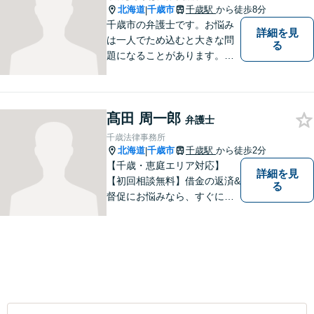
北海道
千歳市
千歳駅
から徒歩8分
|
千歳市の弁護士です。お悩み
詳細を見
は一人でため込むと大きな問
る
題になることがあります。ぜ
ひ他の人に話すようにしてく
ださい。ご相談お待ちしてお
ります。
髙田 周一郎
弁護士
千歳法律事務所
北海道
千歳市
千歳駅
から徒歩2分
|
【千歳・恵庭エリア対応】
詳細を見
【初回相談無料】借金の返済&
る
督促にお悩みなら、すぐにご
相談下さい！豊富な経験を活
かし、最適な解決方法をご提
案します。任意整理／自己破
産の解決実績多数！【千歳駅
徒歩２分】【分割払い可】