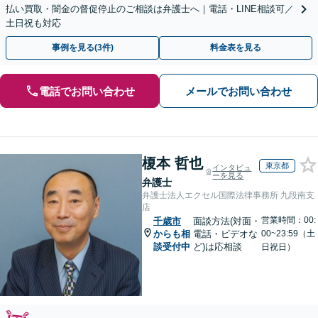
払い買取・闇金の督促停止のご相談は弁護士へ｜電話・LINE相談可／
土日祝も対応
事例を見る(3件)
料金表を見る
電話でお問い合わせ
メールでお問い合わせ
榎本 哲也
東京都
インタビュ
ーを見る
弁護士
弁護士法人エクセル国際法律事務所 九段南支
店
営業時間：00:
千歳市
面談方法(対面・
からも相
電話・ビデオな
00~23:59（土
談受付中
ど)は応相談
日祝日）