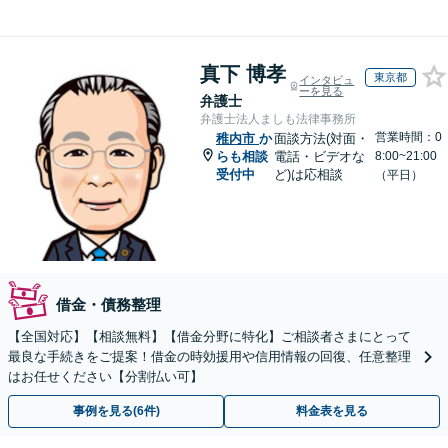
真下 博孝
東京都
インタビュ
ーを見る
弁護士
弁護士法人ましも法律事務所
営業時間：0
稚内市
か
面談方法(対面・
らも相談
電話・ビデオな
8:00~21:00
受付中
ど)は応相談
（平日）
借金・債務整理
【全国対応】【相談無料】【借金分野に特化】ご相談者さまにとって
最良な手続きをご提案！借金の時効援用や信用情報の回復、任意整理
はお任せください【分割払い可】
事例を見る(6件)
料金表を見る