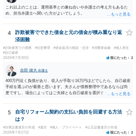
これ以上のことは、運用基準との兼ね合いや弁護士の考え方もあるた
め、担当弁護士へ聞いた方がよいでしょう。
4
詐欺被害でできた借金と元の借金が積み重なり返
済困難
#詐欺被害での債務
#任意整理
#借金返済の相談・交渉
#消費者金融
#個人再生
#自己破産
2026年7月30日
役にたった
2
吉田 雄大
弁護士
400万円近く負債があり、収入が手取り16万円ほどでしたら、自己破産
手続を選ぶのが最善と思います。夫さんが債務整理中であるならば尚
更ですし、場合によってはご夫婦とも自己破産を選択する方法もある
と思います。
5
自宅リフォーム契約の支払い負担を回避する方法
は？
#自筆証書遺言の作成
#遺言
#個人・プライベート
#公正証書遺言の作成
2026年7月27日
役にたった
2