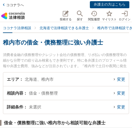
弁護士の方はこちら
ココナラへ
投稿する
探す
閲覧履歴
マイリスト
ログイン
ココナラ法律相談
北海道で法律相談できる弁護士
稚内市で法律相談で
稚内市の借金・債務整理に強い弁護士
消費者金融の債務整理やクレジット会社の債務整理、リボ払いの債務整理等の
細かな分野での絞り込み検索もでき便利です。特に各弁護士のプロフィール情
報や弁護士費用、強みなどが注目されています。『稚内市で土日や夜間に発生
した借金・債務整理のトラブルを今すぐに弁護士に相談したい』『借金・債務
整理のトラブル解決の実績豊富な近くの弁護士を検索したい』『初回相談無料
エリア
北海道、稚内市
変更
で借金・債務整理を法律相談できる稚内市内の弁護士に相談予約したい』など
でお困りの相談者さんにおすすめです。
相談内容
借金・債務整理
変更
詳細条件
未選択
変更
借金・債務整理に強い稚内市から相談可能な弁護士