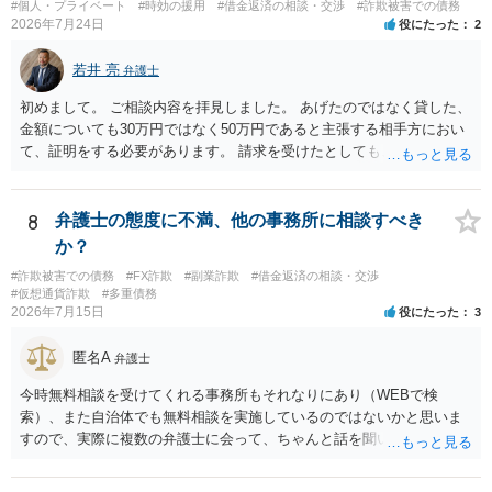
#個人・プライベート
#時効の援用
#借金返済の相談・交渉
#詐欺被害での債務
2026年7月24日
役にたった
2
若井 亮
弁護士
初めまして。 ご相談内容を拝見しました。 あげたのではなく貸した、
金額についても30万円ではなく50万円であると主張する相手方におい
て、証明をする必要があります。 請求を受けたとしても、もらったも
のであることを伝え、貸したというのであれば証拠を出すよう申し入
れることになるでしょう。 請求があるまでは、こちらからアクション
を起こす必要はないかと思います。
8
弁護士の態度に不満、他の事務所に相談すべき
か？
#詐欺被害での債務
#FX詐欺
#副業詐欺
#借金返済の相談・交渉
#仮想通貨詐欺
#多重債務
2026年7月15日
役にたった
3
匿名A
弁護士
今時無料相談を受けてくれる事務所もそれなりにあり（WEBで検
索）、また自治体でも無料相談を実施しているのではないかと思いま
すので、実際に複数の弁護士に会って、ちゃんと話を聞いてくれる
方、高圧的ではない方に相談した方が良いでしょう。その弁護士の方
はそもそも事案を把握できていないようですので、御相談の案件につ