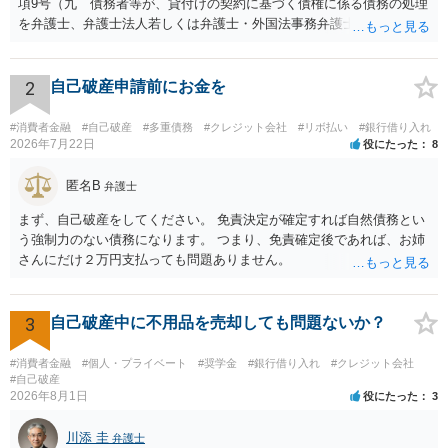
項9号（九 債務者等が、貸付けの契約に基づく債権に係る債務の処理
を弁護士、弁護士法人若しくは弁護士・外国法事務弁護士共同法人若
しくは司法書士若しくは司法書士法人（以下この号において「弁護士
等」という。）に委託し、又はその処理のため必要な裁判所における
民事事件に関する手続をとり、弁護士等又は裁判所から書面によりそ
2
自己破産申請前にお金を
の旨の通知があつた場合において、正当な理由がないのに、債務者等
に対し、電話をかけ、電報を送達し、若しくはファクシミリ装置を用
#消費者金融
#自己破産
#多重債務
#クレジット会社
#リボ払い
#銀行借り入れ
いて送信し、又は訪問する方法により、当該債務を弁済することを要
2026年7月22日
役にたった
8
求し、これに対し債務者等から直接要求しないよう求められたにもか
かわらず、更にこれらの方法で当該債務を弁済することを要求するこ
匿名B
弁護士
と。）に違反しています。監督官庁に行政処分を求める、裁判所に仮
まず、自己破産をしてください。 免責決定が確定すれば自然債務とい
処分申請、不退去罪が成立すれば警察に通報などの対応が考えられま
う強制力のない債務になります。 つまり、免責確定後であれば、お姉
す。ご参考にしてください。
さんにだけ２万円支払っても問題ありません。
3
自己破産中に不用品を売却しても問題ないか？
#消費者金融
#個人・プライベート
#奨学金
#銀行借り入れ
#クレジット会社
#自己破産
2026年8月1日
役にたった
3
川添 圭
弁護士