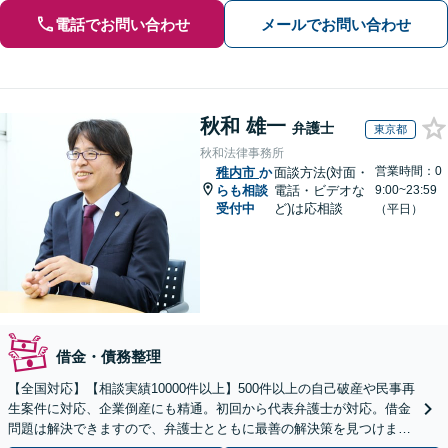
電話でお問い合わせ
メールでお問い合わせ
秋和 雄一
弁護士
東京都
秋和法律事務所
営業時間：0
稚内市
か
面談方法(対面・
らも相談
電話・ビデオな
9:00~23:59
受付中
ど)は応相談
（平日）
借金・債務整理
【全国対応】【相談実績10000件以上】500件以上の自己破産や民事再
生案件に対応、企業倒産にも精通。初回から代表弁護士が対応。借金
問題は解決できますので、弁護士とともに最善の解決策を見つけまし