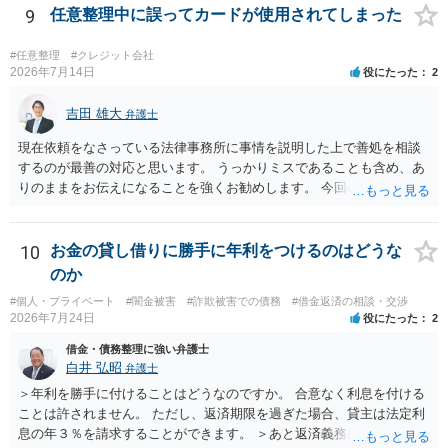
いては弁護士として能力不足なのかもしれません。相手にしない方が
9
任意整理中に誤ってカードが使用されてしまった
良いと思います。ただ、仮想通貨詐欺の被害回復は現実的には難しい
かもしれません。
#任意整理
#クレジット会社
2026年7月14日
役にたった
2
吉田 雄大
弁護士
現在依頼をなさっている法律事務所に事情を説明した上で善処を相談
するのが最善の対応と思います。 うっかりミスであることも含め、あ
りのままをお伝えになることを強くお勧めします。 今回のできごとだ
けで辞任に至るか否かは弁護士次第というほかありませんが、説明は
早ければ早いほどいいのは間違いありません。 ご健闘をお祈りいたし
ます。
10
お金の貸し借りに勝手に年利をつけるのはどうな
のか
#個人・プライベート
#闇金被害
#詐欺被害での債務
#借金返済の相談・交渉
2026年7月24日
役にたった
2
借金・債務整理に強い弁護士
白井 弘昭
弁護士
＞年利を勝手に付けることはどうなのですか。 合意なく利息を付ける
ことは許されません。 ただし、返済期限を過ぎた場合、貸主は法定利
息の年３％を請求することができます。 ＞あと返済義務はありますか