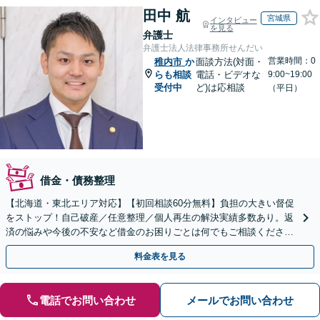
田中 航
宮城県
インタビュー
を見る
弁護士
弁護士法人法律事務所せんだい
営業時間：0
稚内市
か
面談方法(対面・
らも相談
電話・ビデオな
9:00~19:00
受付中
ど)は応相談
（平日）
借金・債務整理
【北海道・東北エリア対応】【初回相談60分無料】負担の大きい督促
をストップ！自己破産／任意整理／個人再生の解決実績多数あり。返
済の悩みや今後の不安など借金のお困りごとは何でもご相談くださ
い。依頼者さまにとって最善の解決をご提案【土曜も営業】
料金表を見る
電話でお問い合わせ
メールでお問い合わせ