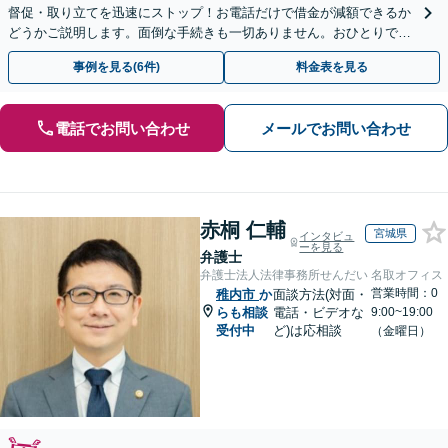
督促・取り立てを迅速にストップ！お電話だけで借金が減額できるか
どうかご説明します。面倒な手続きも一切ありません。おひとりで悩
まず、お気軽にご相談ください。【電話相談可】
事例を見る(6件)
料金表を見る
電話でお問い合わせ
メールでお問い合わせ
赤桐 仁輔
宮城県
インタビュ
ーを見る
弁護士
弁護士法人法律事務所せんだい 名取オフィス
営業時間：0
稚内市
か
面談方法(対面・
らも相談
電話・ビデオな
9:00~19:00
受付中
ど)は応相談
（金曜日）