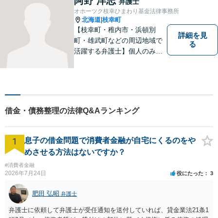
阿野 洋志
弁護士
オホーツク枝幸ひまわり基金法律事務所
北海道
枝幸町
|
【枝幸町・稚内市・浜頓別
詳細を見
町・雄武町などの周辺地域で
る
活躍する弁護士】個人のみな
らず、法人・自治体関係・福
祉関係の方もご相談お待ちし
ています。親切・丁寧な対応
を心がけ、皆様の生活が明る
くなるよう、精一尽力いたし
借金・債務整理の法律Q&Aランキング
ます。【枝幸署近く】
1
息子の借金問題で消費者金融が自宅にくるのをや
めさせる方法はないですか？
#消費者金融
2026年7月24日
役にたった
3
肥田 弘昭
弁護士
弁護士に依頼して弁護士が受任通知を送付していれば、貸金業法21条1