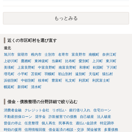
借りたお金の返済か、勝手につけられた利息がが分かりませんが、借
りたお金は返さなければいけませんし、勝手につけた利息は返済不要
です。 以上、ご参考まで。
もっとみる
近くの市区町村を選び直す
道北
旭川市
留萌市
稚内市
士別市
名寄市
富良野市
南幌町
奈井江町
上砂川町
鷹栖町
東神楽町
当麻町
比布町
愛別町
上川町
東川町
美瑛町
上富良野町
中富良野町
南富良野町
和寒町
剣淵町
下川町
増毛町
小平町
苫前町
羽幌町
初山別村
遠別町
天塩町
猿払村
浜頓別町
中頓別町
枝幸町
豊富町
礼文町
利尻町
利尻富士町
幌延町
新得町
清水町
借金・債務整理の分野詳細で絞り込む
消費者金融
クレジット会社
リボ払い
銀行借り入れ
住宅ローン
不動産担保ローン
奨学金
詐欺被害での債務
自己破産
法人破産
督促の停止
任意整理
個人再生
民事再生
過払い金請求
特定調停
時効の援用
信用情報回復
借金返済の相談・交渉
闇金被害
多重債務