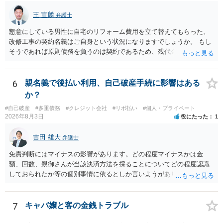
王 宣麟
弁護士
懇意にしている男性に自宅のリフォーム費用を立て替えてもらった、
改修工事の契約名義はご自身という状況になりますでしょうか。 もし
そうであれば原則債務を負うのは契約であるため、残代金を捻出して
もらうよう約束した男性に支払いをお願いするしかないように思われ
ます。 入籍した場合でも、原則契約者が単独で全ての債務を負うこと
には変わりがありません。 なかなか対応に難しい案件であり、公開の
6
親名義で後払い利用、自己破産手続に影響はある
場でアドバイスを行うのも限界があるように思われますので、資料等
か？
を持参のうえ個別に弁護士に相談されることをお勧めします。
#自己破産
#多重債務
#クレジット会社
#リボ払い
#個人・プライベート
2026年8月3日
役にたった
1
吉田 雄大
弁護士
免責判断にはマイナスの影響があります。どの程度マイナスかは金
額、回数、親御さんが当該決済方法を採ることについてどの程度認識
しておられたか等の個別事情に依るとしか言いようがありません。 と
もあれ、依頼しておられる弁護士さんに直ちに具体的状況をお伝えに
なって相談し、善後策を考えることをお勧めします。
7
キャバ嬢と客の金銭トラブル