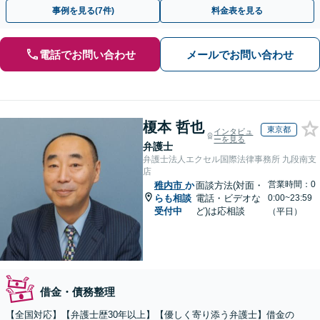
ょう【初回相談無料】【法テラス利用可】
事例を見る(7件)
料金表を見る
電話でお問い合わせ
メールでお問い合わせ
榎本 哲也
東京都
インタビュ
ーを見る
弁護士
弁護士法人エクセル国際法律事務所 九段南支
店
営業時間：0
稚内市
か
面談方法(対面・
らも相談
電話・ビデオな
0:00~23:59
受付中
ど)は応相談
（平日）
借金・債務整理
【全国対応】【弁護士歴30年以上】【優しく寄り添う弁護士】借金の