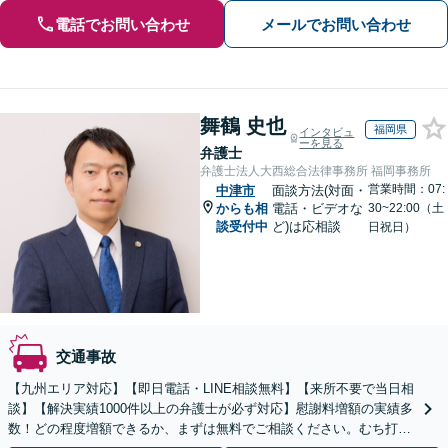
電話でお問い合わせ
メールでお問い合わせ
舞鶴 史也
福岡県
インタビュ
ーを見る
弁護士
弁護士法人大西総合法律事務所 福岡事務所
営業時間：07:
中津市
面談方法(対面・
からも相
電話・ビデオな
30~22:00（土
談受付中
ど)は応相談
日祝日）
交通事故
【九州エリア対応】【即日電話・LINE相談無料】【来所不要で当日相
談】【解決実績1000件以上の弁護士が必ず対応】慰謝料増額の実績多
数！どの程度増額できるか、まずは無料でご相談ください。むち打