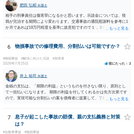
肥田 弘昭
弁護士
相手の刑事責任は傷害罪になるかと思います。示談金については、怪
我が完治する期間により変わります。交通事故の通院慰謝料を参考に1
か月であれば19万円程度を基準に故意犯ですので１．５倍か2倍程度す
る金額が相場かと思います。完治の期間が延びればその分慰謝料額も
上がるかと思います。ご参考にしてください。
6
物損事故での修理費用、分割払いは可能ですか？
#物損事故
#解決に向けた示談
#加害者
2026年7月25日
役にたった
2
井上 祐司
弁護士
金銭の支払は、「期限の利益」というものを付さない限り、原則とし
て一括払いになります。 期限の利益を付してくれるかは先方次第です
ので、実現可能な分割払いの案を債権者に提案して、了解してもらえ
れば分割払いは可能です。
7
息子が起こした事故の賠償、親の支払義務と対策
は？
#自動車事故
#物損事故