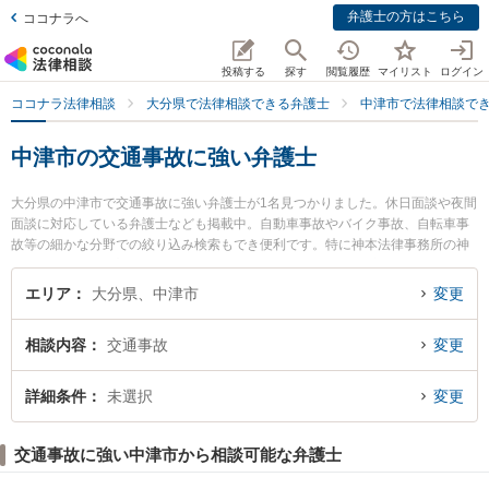
弁護士の方はこちら
ココナラへ
投稿する
探す
閲覧履歴
マイリスト
ログイン
ココナラ法律相談
大分県で法律相談できる弁護士
中津市で法律相談で
中津市の交通事故に強い弁護士
大分県の中津市で交通事故に強い弁護士が1名見つかりました。休日面談や夜間
面談に対応している弁護士なども掲載中。自動車事故やバイク事故、自転車事
故等の細かな分野での絞り込み検索もでき便利です。特に神本法律事務所の神
本 博雅弁護士のプロフィール情報や弁護士費用、強みなどが注目されていま
す。『中津市で土日や夜間に発生した交通事故のトラブルを今すぐに弁護士に
エリア
大分県、中津市
変更
相談したい』『交通事故のトラブル解決の実績豊富な近くの弁護士を検索した
い』『初回相談無料で交通事故を法律相談できる中津市内の弁護士に相談予約
相談内容
交通事故
変更
したい』などでお困りの相談者さんにおすすめです。
詳細条件
未選択
変更
交通事故に強い中津市から相談可能な弁護士