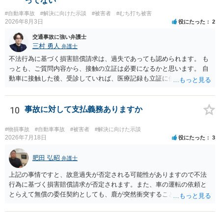
ってない
#自動車事故
#解決に向けた示談
#被害者
#むち打ち被害
2026年8月3日
役にたった
2
交通事故に強い弁護士
三村 勇人
弁護士
不法行為に基づく損害賠償請求は、過失であっても認められます。 も
っとも、ご質問内容から、接触の立証は必要になるかと思います。 自
動車に接触した後、受診していれば、医療記録も立証に使えるかと思
います。 いずれにせよ、多角的に検討する必要がありますので、弁護
士にご相談ください。
10
事故に対して支払義務ありますか
#物損事故
#自動車事故
#被害者
#解決に向けた示談
2026年7月18日
役にたった
3
肥田 弘昭
弁護士
上記の事情ですと、故意過失が否定される可能性がありますので不法
行為に基づく損害賠償請求が否定されます。また、車の運転の依頼と
とらえて無償の委任契約としても、鹿が突然衝突することは予見がで
きませんので善管注意義務違反は否定され債務不履行に基づく損害賠
償請求も成立しない可能性があります。以上の理由から支払義務は否