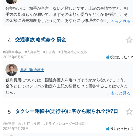
分割払いは、相手が合意しないと難しいです。上記の事情ですと、相
手方の見積もりが届いて、まずその金額が妥当かどうかを検討し、そ
の金額に過失相殺をしたうえで、あなたにも修理代金が発生している
のであれば、過失相殺後の相互の金額について相殺して、その残額を
分割払いにしたいとの示談案を提案するのが良いかと思います。威圧
されるのであれば、斡旋、仲裁、民事調停を利用しては如何でしょう
4
交通事故 略式命令 罰金
か。ご参考にしてください。
#自動車事故
#人身事故
#加害者
#保険会社との交渉
2026年8月6日
役にたった
2
奥村 徹
弁護士
裁判費用については、国選弁護人を選べばそうかからないでしょう。
全体としてのソロバン勘定を上記の情報だけで回答することはできま
せん。
5
タクシー運転中(走行中)に客から蹴られ全治7日
#被害者
#むち打ち被害
#ドライブレコーダー証拠活用
2026年7月28日
役にたった
1