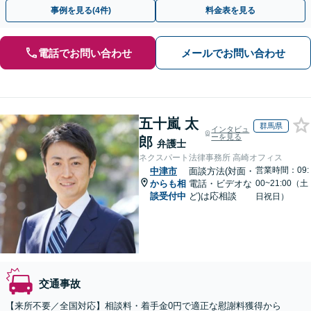
ち〜重大事故まで【弁護士費用特約の利用可】
事例を見る(4件)
料金表を見る
電話でお問い合わせ
メールでお問い合わせ
五十嵐 太
群馬県
インタビュ
ーを見る
郎
弁護士
ネクスパート法律事務所 高崎オフィス
営業時間：09:
中津市
面談方法(対面・
からも相
電話・ビデオな
00~21:00（土
談受付中
ど)は応相談
日祝日）
交通事故
【来所不要／全国対応】相談料・着手金0円で適正な慰謝料獲得から