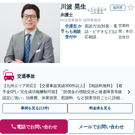
川波 晃生
福岡県
インタビュ
ーを見る
弁護士
Hi法律事務所 福岡事務所
営業時
中津市
か
面談方法(対面・電
らも相談
話・ビデオなど)は
間：本日
受付中
応相談
定休日
交通事故
【九州エリア対応】【交通事故実績300件以上】【相談料無料】【着
手金0円／完全成功報酬制可能】「賠償金の増額交渉と後遺障害等級
認定に強い」治療費、休業損害、慰謝料、など損害項目ごとに詳細な
検討を行い、適正な賠償額を確保できるよう全力で対応
事例を見る(12件)
料金表を見る
電話でお問い合わせ
メールでお問い合わせ