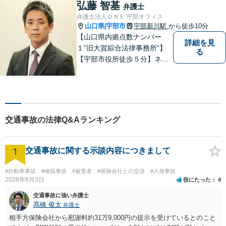
弘藤 智基
弁護士
弁護士法人ＯＮＥ 宇部オフィス
山口県
宇部市
宇部新川駅
から徒歩10分
|
【山口県内拠点数ナンバー
詳細を見
１”旧大賀綜合法律事務所"】
る
【宇部市役所徒歩５分】ネッ
トワークを活かし、寄り添い
ながらサポートをいたしま
す。お困りの方はお気軽にご
相談ください。
交通事故の法律Q&Aランキング
1
交通事故に関する示談内容につきまして
#自動車事故
#物損事故
#被害者
#保険会社との交渉
#人身事故
2026年8月3日
役にたった
4
交通事故に強い弁護士
髙橋 俊太
弁護士
相手方保険会社から慰謝料約31万9,000円の提示を受けているとのこと