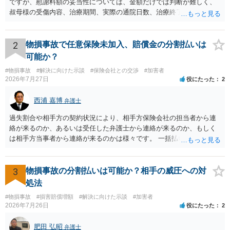
ですが、慰謝料額の妥当性については、金額だけでは判断が難しく、
叔母様の受傷内容、治療期間、実際の通院日数、治療終了の経緯、後
遺症の有無、相手方保険会社から提示されている示談内容の内訳等を
確認する必要があります。保険会社から提示される慰謝料額について
は、弁護士が介入することにより増額を検討できる場合がありますの
2
物損事故で任意保険未加入、賠償金の分割払いは
で、以下の資料・情報を準備した上で、弁護士に個別に相談すること
可能か？
をお勧めいたします。 ・相手方保険会社から届いている示談金額の提
#物損事故
#解決に向けた示談
#保険会社との交渉
#加害者
示書類 ・叔母様の診断名、けがの内容 ・治療開始日及び治療終了日
2026年7月27日
役にたった
2
・入院の有無、通院回数 ・現在も症状が残っているか ・叔母様ご本人
やご家族等が加入している保険に、今回の事故で利用できる弁護士費
西浦 嘉博
弁護士
用特約が付帯しているか なお、被害者は叔母様ご本人となりますの
で、弁護士が受任する場合には、叔母様ご本人の依頼意思等を確認す
過失割合や相手方の契約状況により、相手方保険会社の担当者から連
る必要があります。日本語での十分な意思疎通が難しいとのことです
絡が来るのか、あるいは受任した弁護士から連絡が来るのか、もしく
ので、そのあたりのご事情も踏まえて、依頼意思の確認方法等を検討
は相手方当事者から連絡が来るのかは様々です。 一括払いや分割払い
する必要があると思われます。
は、和解交渉の際の条件となります。 相手方が相談者さんの損害賠償
金の支払いにつき、分割払いに合意すれば、和解は可能です。 他方で
合意しなければ和解できないことになります。 今後の見通しを知る為
3
物損事故の分割払いは可能か？相手の威圧への対
に、交渉の方向性につき、最寄りの法律事務所で相談だけでもされる
処法
ことも検討ください。
#物損事故
#損害賠償増額
#解決に向けた示談
#加害者
2026年7月26日
役にたった
2
肥田 弘昭
弁護士