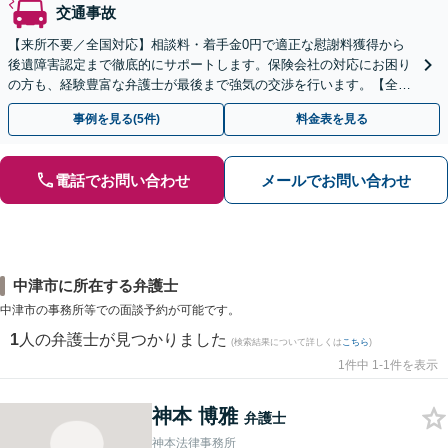
交通事故
【来所不要／全国対応】相談料・着手金0円で適正な慰謝料獲得から
後遺障害認定まで徹底的にサポートします。保険会社の対応にお困り
の方も、経験豊富な弁護士が最後まで強気の交渉を行います。【全国
13拠点】お気軽にご相談ください。
事例を見る(5件)
料金表を見る
電話でお問い合わせ
メールでお問い合わせ
中津市に所在する弁護士
中津市の事務所等での面談予約が可能です。
1
人の弁護士が見つかりました
(検索結果について詳しくは
こちら
)
1件中 1-1件を表示
神本 博雅
弁護士
神本法律事務所