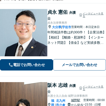
貞永 憲佑
弁護
インタビューを見
る
士
貞永法律事務所
大分県
宇佐市
営業時間：本日定休日
|
年間相談件数は約300件！【企業法務】
【相続】【離婚・慰謝料】【インター
ネット問題】【借金】など実績多数。
皆さまの緊張を解せるよう、話しやす
い雰囲気作り・わかりやすい説明を心
がけております。【感謝の声も多数】
電話でお問い合わせ
メールでお問い合わせ
阪本 志雄
弁護
インタビューを見
る
士
弁護士法人自由 城野法律事務所
城野駅
営業時間：00:00
福
北九州
~23:55（日曜
岡
市小倉
から徒歩
|