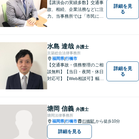
【講演会の実績多数】交通事
詳細を見
故、相続、企業法務などに注
る
力。当事務所では「市民に力
を」をモットーに弁護活動を
行なっております。ご依頼者
さまが前向きに人生を歩んで
いけるよう、全力でサポート
水島 達哉
弁護士
します。お気軽にご相談くだ
京築総合法律事務所
さい【休日面談可】【完全個
福岡県
行橋市
|
室】
【交通事故・債務整理のご相
詳細を見
談無料】【当日・夜間・休日
る
対応可】【Web相談可】幅広
い事件を取り扱ってまいりま
した。お気軽にご相談くださ
い。
塘岡 信義
弁護士
塘岡法律事務所
福岡県
行橋市
行橋駅
から徒歩10分
|
詳細を見る