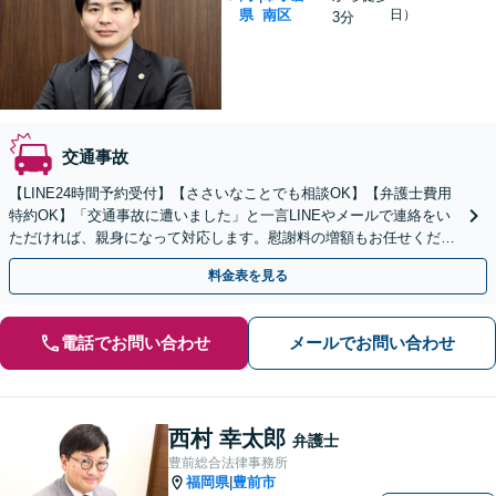
県
南区
日）
3分
交通事故
【LINE24時間予約受付】【ささいなことでも相談OK】【弁護士費用
特約OK】「交通事故に遭いました」と一言LINEやメールで連絡をい
ただければ、親身になって対応します。慰謝料の増額もお任せくださ
い。独自の交渉術で有利な解決を目指します。
料金表を見る
電話でお問い合わせ
メールでお問い合わせ
西村 幸太郎
弁護士
豊前総合法律事務所
福岡県
豊前市
|