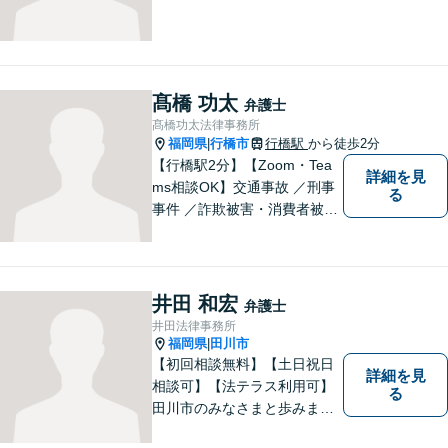
髙橋 功太
弁護士
髙橋功太法律事務所
福岡県
行橋市
行橋駅
から徒歩2分
|
【行橋駅2分】【Zoom・Tea
詳細を見
ms相談OK】交通事故 ／刑事
る
事件 ／詐欺被害・消費者被害
ならお任せください！常に依
頼者様との意思疎通を図りな
がら、迅速に解決まで導きま
す。英語対応OK！【専用駐車
井田 和宏
弁護士
場あり】
井田法律事務所
福岡県
田川市
|
【初回相談無料】【土日祝日
詳細を見
相談可】【法テラス利用可】
る
田川市のみなさまと歩みま
す。借金で困っている方など