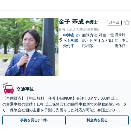
金子 基成
弁護士
埼玉県
弁護士法人九重法律事務所
営業時
中津市
か
面談方法(対面・電
らも相談
話・ビデオなど)は
間：本日
受付中
応相談
定休日
交通事故
【全国対応】【初回無料｜弁護士特約OK】弁護士3名で3,000件以上
の交通事故の実績！10年以上保険会社の顧問事務所での勤務経験があ
り、保険会社側の主張を予測し先回りした対応が可能。弁護士がチー
ムとなり示談交渉、休業損害、後遺障害等に対応。
事例を見る(11件)
料金表を見る