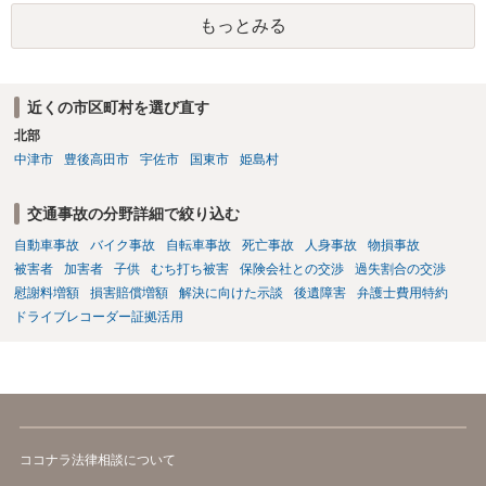
定される可能性が高いです。ご参考にしてください。
もっとみる
近くの市区町村を選び直す
北部
中津市
豊後高田市
宇佐市
国東市
姫島村
交通事故の分野詳細で絞り込む
自動車事故
バイク事故
自転車事故
死亡事故
人身事故
物損事故
被害者
加害者
子供
むち打ち被害
保険会社との交渉
過失割合の交渉
慰謝料増額
損害賠償増額
解決に向けた示談
後遺障害
弁護士費用特約
ドライブレコーダー証拠活用
ココナラ法律相談について