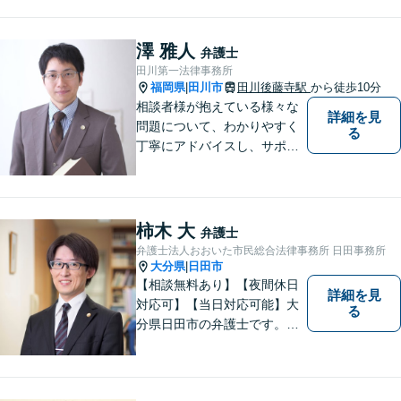
どんな問題でも迅速かつ丁寧
な対応、良質な法的サービス
の提供をモットーとする事務
澤 雅人
弁護士
所です。
田川第一法律事務所
福岡県
田川市
田川後藤寺駅
から徒歩10分
|
相談者様が抱えている様々な
詳細を見
問題について、わかりやすく
る
丁寧にアドバイスし、サポー
トします。
柿木 大
弁護士
弁護士法人おおいた市民総合法律事務所 日田事務所
大分県
日田市
|
【相談無料あり】【夜間休日
詳細を見
対応可】【当日対応可能】大
る
分県日田市の弁護士です。離
婚・不動産・建築問題に注力
しています。是非一度ご相談
ください。