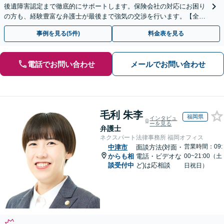
後遺障害認定まで徹底的にサポートします。保険会社の対応にお困り
の方も、経験豊富な弁護士が最後まで強気の交渉を行います。【全国
13拠点】お気軽にご相談ください。
事例を見る(5件)
料金表を見る
電話でお問い合わせ
メールでお問い合わせ
毛利 朱李
福岡県
インタビュ
ーを見る
弁護士
ネクスパート法律事務所 福岡オフィス
営業時間：09:
中津市
面談方法(対面・
からも相
電話・ビデオな
00~21:00（土
談受付中
ど)は応相談
日祝日）