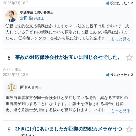
2026年7月16日
役にたった
2
交通事故に強い弁護士
倉田 勲
弁護士
◯親に法的な支払義務はありますか？ →法的に親子は別ですので、成
人している子どもの債務について原則として親に支払い義務はありま
せん。 ◯今後レンタカー会社から親に対して法的請求される可能性は
ありますか？ →原則として支払い義務がない以上請求される可能性は
低いでしょう。 ◯親である私は今後どう対応すべきでしょうか？ →債
権者に対してご自身は支払いを拒み、請求するのであれば本人に対し
8
事故の対応保険会社がお互いに同じ会社でした。
て請求するよう言う程度かと思います。
#バイク事故
2026年7月13日
役にたった
2
匿名A
弁護士
事故当事者双方が同一保険会社と契約している場合、異なる営業所の
担当者が対応することになります。弁護士を依頼される場合には尚
更、違う弁護士が担当する扱いが徹底されます。 いずれにしても、交
渉それ自体は別異の保険会社が動く場合と変わらず進んでいきます。
9
ひきにげにあいましたが証拠の防犯カメラがうつ