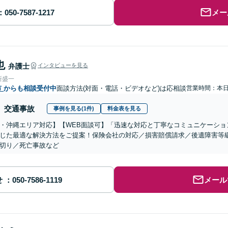
メー
也
弁護士
インタビューを見る
所盛一
市
からも相談受付中
面談方法(対面・電話・ビデオなど)は応相談
営業時間：本
交通事故
事例を見る(1件)
料金表を見る
・沖縄エリア対応】【WEB面談可】「迅速な対応と丁寧なコミュニケーショ
じた最適な解決方法をご提案！保険会社の対応／損害賠償請求／後遺障害等
切り／死亡事故など
せ
メール