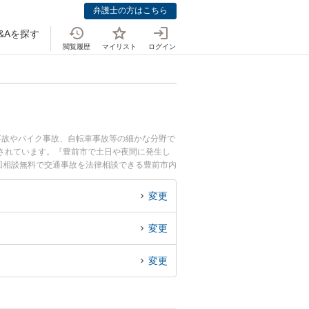
弁護士の方はこちら
&Aを探す
閲覧履歴
マイリスト
ログイン
事故やバイク事故、自転車事故等の細かな分野で
されています。『豊前市で土日や夜間に発生し
回相談無料で交通事故を法律相談できる豊前市内
変更
変更
変更