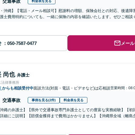
交通事故
料金表を見る
・沖縄】【電話・メール相談可】慰謝料の増額、保険会社との対応、後遺障
護士費用特約についても、一緒に保険の内容を確認いたします。ぜひご相談
せ
メール
 尚也
弁護士
ス法律事務所
市
からも相談受付中
面談方法(対面・電話・ビデオなど)は応相談
営業時間：08:0
交通事故
事例を見る(2件)
料金表を見る
沖縄の弁護士】【県外で交通事故専門弁護士としての豊富な実務経験】【初
詳細にご説明】【賠償金獲得まで費用はかかりません】【沖縄県全域（離島