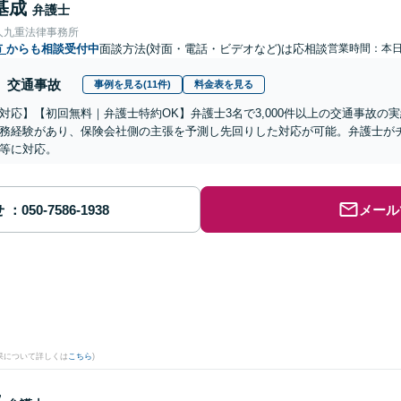
基成
弁護士
人九重法律事務所
市
からも相談受付中
面談方法(対面・電話・ビデオなど)は応相談
営業時間：本
交通事故
事例を見る(11件)
料金表を見る
対応】【初回無料｜弁護士特約OK】弁護士3名で3,000件以上の交通事故の
務経験があり、保険会社側の主張を予測し先回りした対応が可能。弁護士が
等に対応。
せ
メール
果について詳しくは
こちら
)