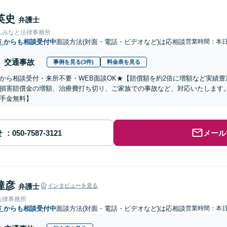
英史
弁護士
人みなと法律事務所
市
からも相談受付中
面談方法(対面・電話・ビデオなど)は応相談
営業時間：本
交通事故
事例を見る(3件)
料金表を見る
から相談受付・来所不要・WEB面談OK★【賠償額を約2倍に増額など実績豊
損害賠償金の増額、治療費打ち切り、ご家族での事故など、対応いたします
手金無料】
せ
メール
達彦
弁護士
インタビューを見る
法律事務所
市
からも相談受付中
面談方法(対面・電話・ビデオなど)は応相談
営業時間：本