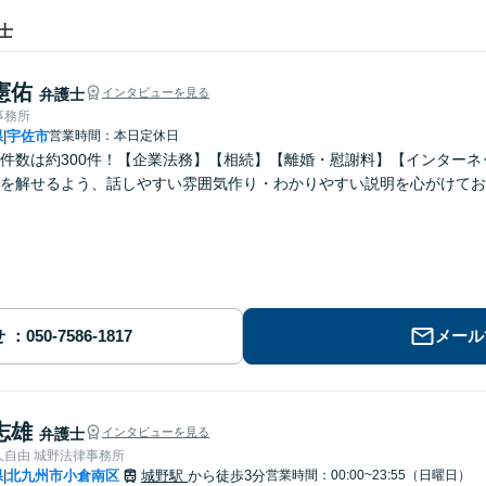
士
憲佑
弁護士
インタビューを見る
事務所
県
宇佐市
営業時間：本日定休日
|
件数は約300件！【企業法務】【相続】【離婚・慰謝料】【インター
張を解せるよう、話しやすい雰囲気作り・わかりやすい説明を心がけてお
せ
メール
志雄
弁護士
インタビューを見る
人自由 城野法律事務所
県
北九州市小倉南区
城野駅
から徒歩3分
営業時間：00:00~23:55（日曜日）
|