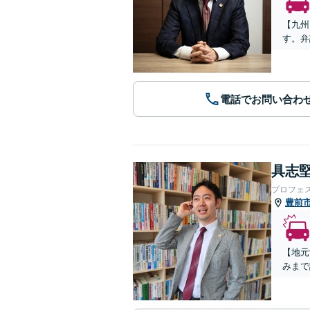
【九州
す。弁
電話でお問い合わ
具志堅
プロフェ
豊前
【地元
みまで