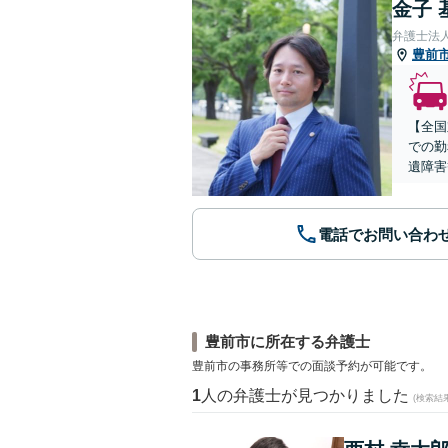
金子 
弁護士法
豊前
【全国
での勤
遺障害
電話でお問い合わ
豊前市に所在する弁護士
豊前市の事務所等での面談予約が可能です。
1
人の弁護士が見つかりました
(検索結