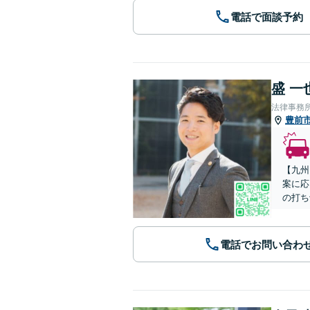
電話で面談予約
盛 一
法律事務
豊前
【九州
案に応
の打ち
電話でお問い合わ