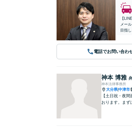
【LI
メール
目指し
電話でお問い合わ
神本 博雅
神本法律事務所
大分県
中津市
|
【土日祝・夜間
おります。まず