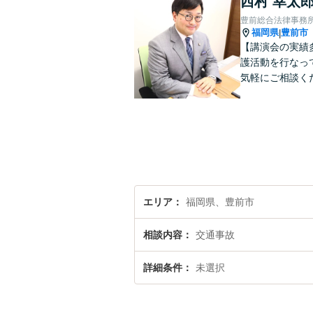
西村 幸太
豊前総合法律事務
福岡県
豊前市
|
【講演会の実績
護活動を行なっ
気軽にご相談く
エリア
福岡県、豊前市
相談内容
交通事故
詳細条件
未選択