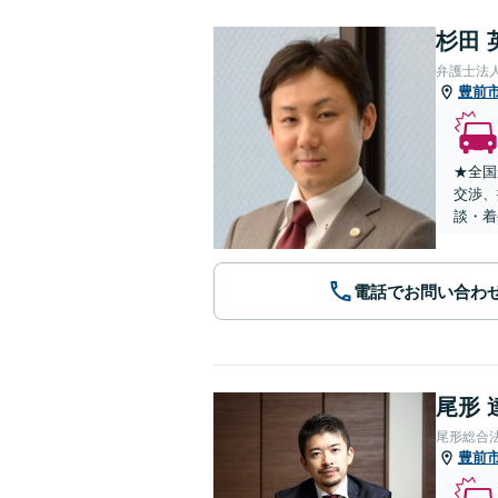
杉田 
弁護士法
豊前
★全国
交渉、
談・着
電話でお問い合わ
尾形 
尾形総合
豊前