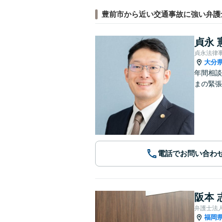
豊前市から近い交通事故に強い弁護
貞永 
貞永法律
大分
年間相談
まの緊
電話でお問い合わ
阪本 
弁護士法
福岡