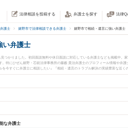
法律相談を投稿する
弁護士を探す
法律Q
弁護士
嬉野市で法律相談できる弁護士
嬉野市で相続・遺言に強い弁護士
強い弁護士
名見つかりました。初回面談無料や休日面談に対応している弁護士なども掲載中。
す。特にひぜん嬉野・芯鋭法律事務所の藤藪 貴治弁護士のプロフィール情報や弁護
ルを今すぐに弁護士に相談したい』『相続・遺言のトラブル解決の実績豊富な近く
予約したい』などでお困りの相談者さんにおすすめです。
能な弁護士