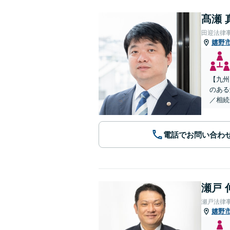
髙瀬 
田迎法律
嬉野
【九州
のある
／相続
電話でお問い合わ
瀬戸 
瀬戸法律
嬉野