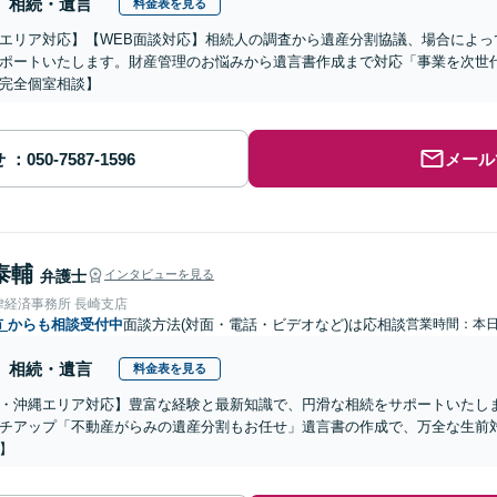
相続・遺言
料金表を見る
エリア対応】【WEB面談対応】相続人の調査から遺産分割協議、場合によっ
ポートいたします。財産管理のお悩みから遺言書作成まで対応「事業を次世
完全個室相談】
せ
メール
泰輔
弁護士
インタビューを見る
律経済事務所 長崎支店
市
からも相談受付中
面談方法(対面・電話・ビデオなど)は応相談
営業時間：本
相続・遺言
料金表を見る
・沖縄エリア対応】豊富な経験と最新知識で、円滑な相続をサポートいたし
チアップ「不動産がらみの遺産分割もお任せ」遺言書の作成で、万全な生前
】