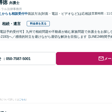
博徳
弁護士
トラル法律事務所
市
からも相談受付中
面談方法(対面・電話・ビデオなど)は応相談
営業時間：11:
相続・遺言
料金表を見る
電話予約受付可】九州で相続問題や不動産が絡む家族問題で弁護士をお探しなら熊
288-2193)へ／感情的対立を避けながら適切な解決を目指します【LINE24
せ
メー
果について詳しくは
こちら
)