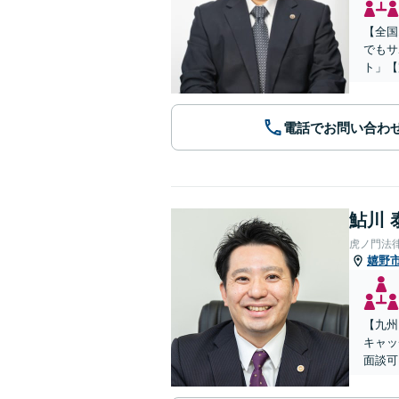
【全国
でもサ
ト」【
電話でお問い合わ
鮎川 
虎ノ門法
嬉野
【九州
キャッ
面談可