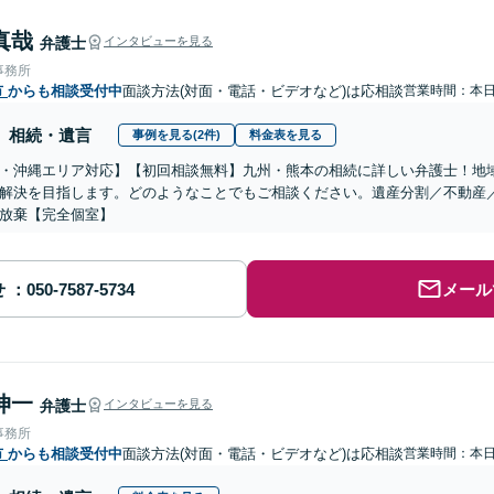
真哉
弁護士
インタビューを見る
事務所
市
からも相談受付中
面談方法(対面・電話・ビデオなど)は応相談
営業時間：本
相続・遺言
事例を見る(2件)
料金表を見る
・沖縄エリア対応】【初回相談無料】九州・熊本の相続に詳しい弁護士！地
解決を目指します。どのようなことでもご相談ください。遺産分割／不動産
放棄【完全個室】
せ
メール
伸一
弁護士
インタビューを見る
事務所
市
からも相談受付中
面談方法(対面・電話・ビデオなど)は応相談
営業時間：本