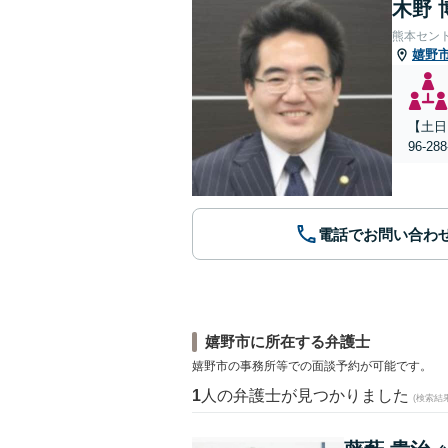
木野 
熊本セン
嬉野
【土日
96-
電話でお問い合わ
嬉野市に所在する弁護士
嬉野市の事務所等での面談予約が可能です。
1
人の弁護士が見つかりました
(検索結