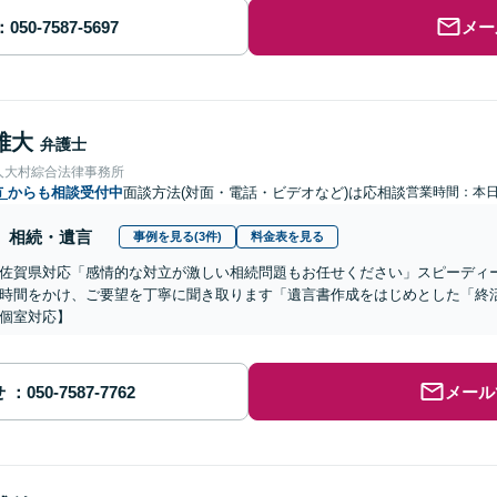
メー
雅大
弁護士
人大村綜合法律事務所
市
からも相談受付中
面談方法(対面・電話・ビデオなど)は応相談
営業時間：本
相続・遺言
事例を見る(3件)
料金表を見る
佐賀県対応「感情的な対立が激しい相続問題もお任せください」スピーディ
時間をかけ、ご要望を丁寧に聞き取ります「遺言書作成をはじめとした「終
個室対応】
せ
メール