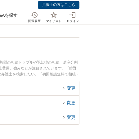
弁護士の方はこちら
&Aを探す
閲覧履歴
マイリスト
ログイン
家族間の相続トラブルや認知症の相続、遺産分割
士費用、強みなどが注目されています。『嬉野
の弁護士を検索したい』『初回相談無料で相続・
変更
変更
変更