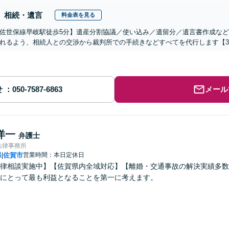
相続・遺言
料金表を見る
佐世保線早岐駅徒歩5分】遺産分割協議／使い込み／遺留分／遺言書作成な
れるよう、相続人との交渉から裁判所での手続きなどすべてを代行します【3
せ
メール
洋一
弁護士
法律事務所
県
佐賀市
営業時間：本日定休日
|
律相談実施中】【佐賀県内全域対応】【離婚・交通事故の解決実績多数
にとって最も利益となることを第一に考えます。