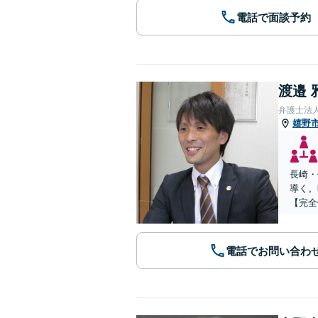
電話で面談予約
渡邉 
弁護士法
嬉野
長崎・
導く。
【完全
電話でお問い合わ