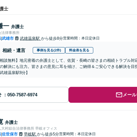
護士
謙一
弁護士
合法律事務所
県
武雄市
武雄温泉駅
から徒歩8分
営業時間：本日定休日
|
相続・遺言
事例を見る(2件)
料金表を見る
相談無料】地元密着の弁護士として、佐賀・長崎の皆さまの相続トラブル対
の解決にも注力。皆さまの意見に耳を傾け、ご納得＆ご安心できる解決を目
武雄温泉駅8分】
せ
メール
寛
弁護士
人大村綜合法律事務所 早岐オフィス
県
佐世保市
早岐駅
から徒歩5分
営業時間：本日定休日
|