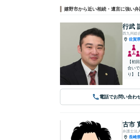
嬉野市から近い相続・遺言に強い弁
行武 
西九州総
佐賀
【初回
合いで
り】【
電話でお問い合わ
古市 
弁護士法
長崎