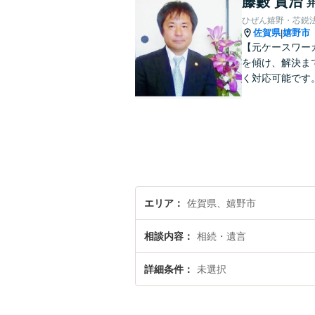
藤藪 貴治
ひぜん嬉野・芯鋭
佐賀県
嬉野市
|
【元ケースワー
を傾け、解決ま
く対応可能です
エリア
佐賀県、嬉野市
相談内容
相続・遺言
詳細条件
未選択