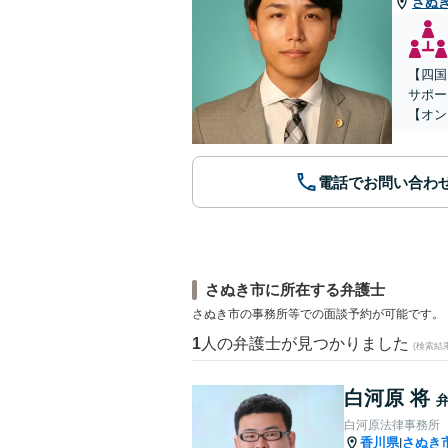
さぬ
【四国
サポー
【オン
電話でお問い合わ
さぬき市に所在する弁護士
さぬき市の事務所等での面談予約が可能です。
1
人の弁護士が見つかりました
(検索結
白河原 将
白河原法律事務所
香川県
さぬき
|