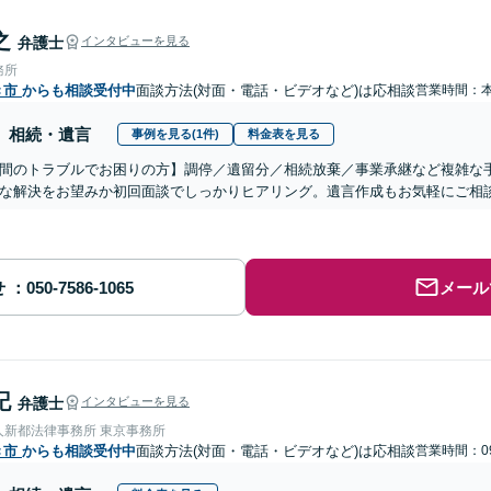
之
弁護士
インタビューを見る
務所
き市
からも相談受付中
面談方法(対面・電話・ビデオなど)は応相談
営業時間：
相続・遺言
事例を見る(1件)
料金表を見る
間のトラブルでお困りの方】調停／遺留分／相続放棄／事業承継など複雑な
な解決をお望みか初回面談でしっかりヒアリング。遺言作成もお気軽にご相
せ
メール
記
弁護士
インタビューを見る
人新都法律事務所 東京事務所
き市
からも相談受付中
面談方法(対面・電話・ビデオなど)は応相談
営業時間：09