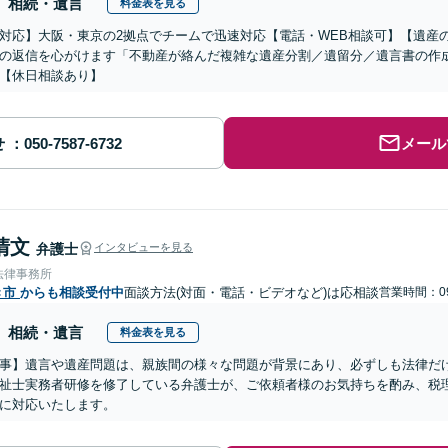
相続・遺言
料金表を見る
対応】大阪・東京の2拠点でチームで迅速対応【電話・WEB相談可】【遺産
の返信を心がけます「不動産が絡んだ複雑な遺産分割／遺留分／遺言書の作
【休日相談あり】
せ
メール
清文
弁護士
インタビューを見る
法律事務所
き市
からも相談受付中
面談方法(対面・電話・ビデオなど)は応相談
営業時間：09
相続・遺言
料金表を見る
事】遺言や遺産問題は、親族間の様々な問題が背景にあり、必ずしも法律だ
祉士実務者研修を修了している弁護士が、ご依頼者様のお気持ちを酌み、税
に対応いたします。