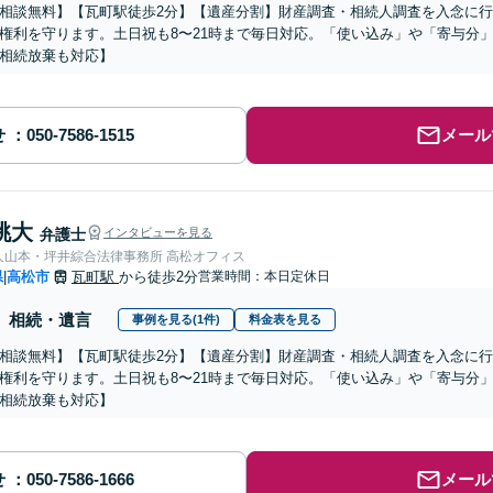
相談無料】【瓦町駅徒歩2分】【遺産分割】財産調査・相続人調査を入念に
権利を守ります。土日祝も8〜21時まで毎日対応。「使い込み」や「寄与分
相続放棄も対応】
せ
メール
桃大
弁護士
インタビューを見る
弁護士法人山本・坪井綜合法律事務所 高松オフィス
県
高松市
瓦町駅
から徒歩2分
営業時間：本日定休日
|
相続・遺言
事例を見る(1件)
料金表を見る
相談無料】【瓦町駅徒歩2分】【遺産分割】財産調査・相続人調査を入念に
権利を守ります。土日祝も8〜21時まで毎日対応。「使い込み」や「寄与分
相続放棄も対応】
せ
メール