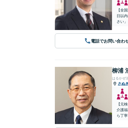
【全国
日以内
さい」
電話でお問い合わ
柳浦 
はるかぜ
さぬ
【元検
介護福
ら丁寧