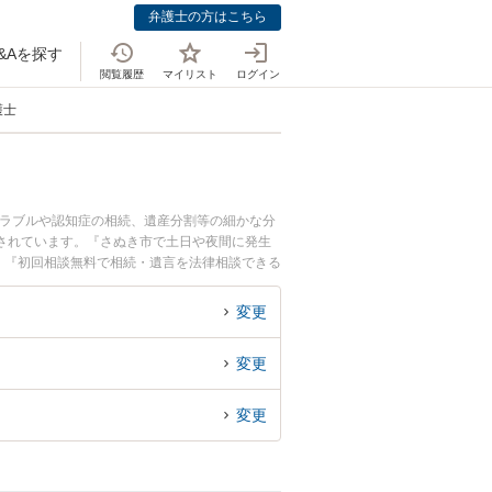
弁護士の方はこちら
&Aを探す
閲覧履歴
マイリスト
ログイン
護士
トラブルや認知症の相続、遺産分割等の細かな分
されています。『さぬき市で土日や夜間に発生
』『初回相談無料で相続・遺言を法律相談できる
変更
変更
変更