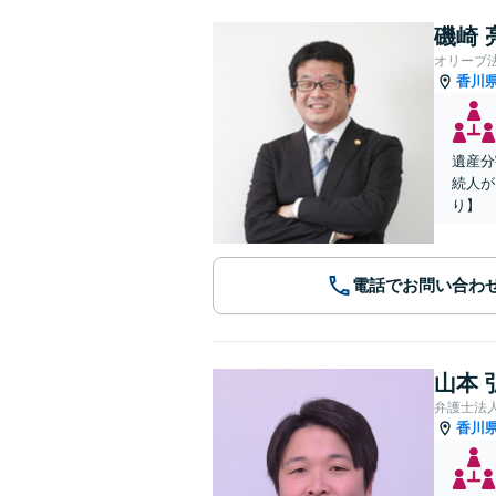
磯崎 
オリーブ
香川
遺産分
続人が
り】
電話でお問い合わ
山本 
香川