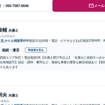
せ
メール
俊輔
弁護士
合法律事務所
き市
からも相談受付中
面談方法(対面・電話・ビデオなど)は応相談
営業時間：
相続・遺言
料金表を見る
四国エリア対応！電話相談OK【弁護士歴17年以上】「弁護士に依頼すべき
出張相談可】訴訟・調停・審判など、複雑な事案の豊富な解決実績あり【初
スもあります
明央
弁護士
律事務所