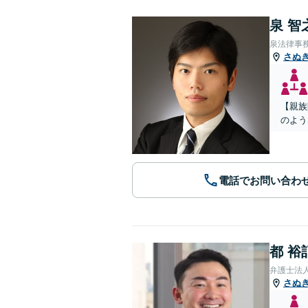
泉 智
泉法律事
さぬ
【親族
のよう
電話でお問い合わ
都 裕
弁護士法
さぬ