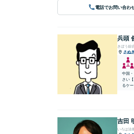
電話でお問い合わ
兵頭 
きぼう綜
さぬ
中国・
さい【
るケー
吉田 
いろは法