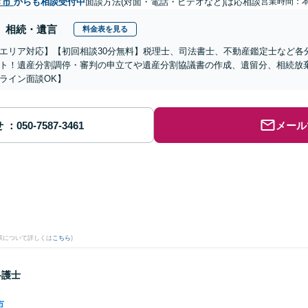
き市
からも相談受付中
面談方法(対面・電話・ビデオなど)は応相談
営業時間：
相続・遺言
料金表を見る
エリア対応】【初回相談30分無料】税理士、司法書士、不動産鑑定士など各
ト！遺産分割調停・審判の申立てや遺産分割協議書の作成、遺留分、相続放
ライン面談OK】
せ
メール
果について詳しくは
こちら
)
弁護士
市