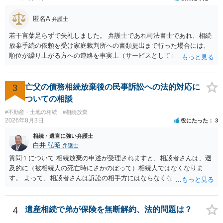
う。数万円でやってくれるはずです。 ただ、法テラスは予約が取りづ
らい（希望者が多く予約できてもしばらく先になる）ようですので、
匿名A
弁護士
比較的短い熟慮期間のことを考えると、来週早々すぐにでも御連絡す
若干言葉足らずで失礼しました。 弁護士であれ司法書士であれ、相続
る方が良いでしょう。 もし法テラスが御利用になれない、あるいは時
放棄手続の依頼を受け家庭裁判所への書類提出まで行った場合には、
間がない等であれば、相続を取扱分野としている弁護士を適宜探し
順位が繰り上がる方への連絡を事実上（サービスとして）行うことは
（WEB等で）、問い合わせてみることです。相続を扱う弁護士でも相
あります。その「連絡」だけを弁護士が業務としてお受けすることは
続放棄は比較的安価な手数料でのお仕事になるのであまり前向きに受
できない、という意味でした。
けてくれないところもあるようです。 複数の法律事務所に聞いて（相
3
亡父の債務相続放棄後の民事訴訟への法的対応に
見積もりをとって）、一番安いところでやってもらうことに決めれ
ば、キューちゃんママさんの御希望をかなえることができるのではな
ついての相談
いでしょうか。 あるいは相続放棄であれば御自分でできなくもないと
#不動産・土地の相続
#相続放棄
は思います。その場合、かかるのは戸籍等の取得費用と印紙代だけと
2026年8月3日
役にたった
3
なります。家庭裁判所のサイトから用紙を取得すると共に必要な書類
相続・遺言に強い弁護士
を確認し、印紙と共に家庭裁判所に提出して相続放棄申述受理通知書
白井 弘昭
弁護士
を待つという流れになります。
質問１について 相続放棄の申述が受理されますと、相談者さんは、遡
及的に（被相続人の死亡時にさかのぼって）相続人ではなくなりま
す。 よって、相談者さんは訴訟の相手方にはならなくなるので（明け
渡し請求の対象ではなくなるので）請求棄却となります。 相続放棄受
理証明を家庭裁判所で取得し、コピーを答弁書に添えて裁判所に提出
してください。 質問２について 請求棄却を求める答弁書を提出すれ
4
遺産相続で弟が保険を無断解約、法的問題は？
ば、第１回期日は出席する必要がありません。その日は差支え（用事