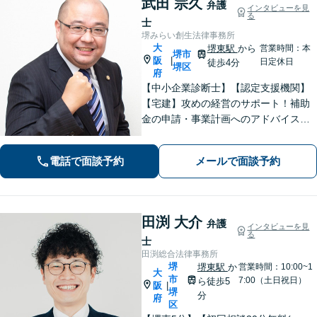
武田 宗久
弁護
インタビューを見
る
士
堺みらい創生法律事務所
大
堺東駅
から
営業時間：本
堺市
阪
|
日定休日
徒歩4分
堺区
府
【中小企業診断士】【認定支援機関】
【宅建】攻めの経営のサポート！補助
金の申請・事業計画へのアドバイス／
不動産に関する法的トラブルもお任
せ！財産分与・事業継承／交通事故／
電話で面談予約
メールで面談予約
債務整理／労働問題も【夜間・休日面
談】【完全個室】【堺東駅4分】
田渕 大介
弁護
インタビューを見
る
士
田渕総合法律事務所
堺
堺東駅
か
営業時間：10:00~1
大
市
7:00（土日祝日）
ら徒歩5
阪
|
堺
分
府
区