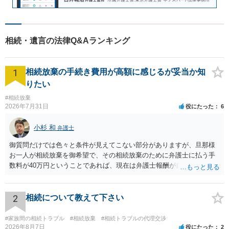
相続・遺言の法律Q&Aランキング
1
相続放棄の手続き費用が高額に感じるが妥当か知
りたい
#相続放棄
2026年7月31日
役にたった
6
小杉 和
弁護士
御質問だけでは色々と条件が見えてこない部分がありますが、旦那様
お一人が相続放棄を御希望で、その相続放棄のために弁護士に払う手
数料が40万円ということであれば、現在は弁護士報酬が自由化されて
いるとはいえ、相当高額という印象です。私のところではその4分の1
です。 ただ、弁護士に払う手数料とは別に戸籍の用意に一定の実費が
かかることになりますので、その費用も支払うべきものとして頭に置
2
相続について教えて下さい
いておいてください。 話を元に戻して、弁護士に対する手数料です
が、旦那様の収入や財産にもよりますが、法テラスに御連絡なさって
#家族間の相続トラブル
#相続放棄
#相続トラブルの代理交渉
弁護士との相談を予約して受任してもらうのが一番安上がりでしょ
2026年8月7日
役にたった
2