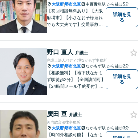
大阪府
堺市北区
中百舌鳥駅
から徒歩5分
|
【初回相談無料あり】【大阪
詳細を見
府堺市】【小さなお子様連れ
る
でも大丈夫です】交通事故、
離婚、相続、借金問題の初回
相談料は無料です。親身にな
ってご相談に乗ります。
野口 直人
弁護士
弁護士法人バディ 堺なかもず事務所
大阪府
堺市北区
なかもず駅
から徒歩2分
|
【相談無料】【地下鉄なかも
詳細を見
ず駅徒歩2分】【全国訪問可】
る
【24時間メール予約受付】
【当日相談可】お客様の目線
に立って、冷静かつ正確な助
言をすることを心がけており
廣田 亘
ます。
弁護士
河内総合法律事務所
大阪府
堺市北区
なかもず駅
から徒歩3分
|
【時間外相談可能】【なかも