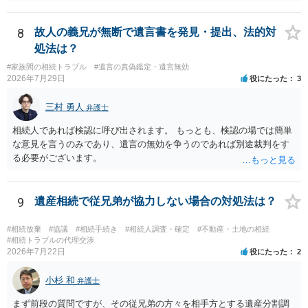
認めたわけではないので、分割協議の効力に影響はありません。 先
方の訴訟の主張及び立証次第ですが、 ・御祖母様の認知能力に関する
医師の意見書、筆跡鑑定 が提出されればその効力が否定される可能性
8
故人の義兄が無断で遺言書を発見・提出、法的対
はありますが、 ・伯母様自身が分割協議に加わっていること ・御祖母
処法は？
様の意に反する遺産分割協議を行う実益が誰にあったかの立証が困難
#家族間の相続トラブル
#遺言の真偽鑑定・遺言無効
であること からすると、実際に遺産分割協議の効力が否定される可能
2026年7月29日
役にたった
3
性はそれほど高くない（立証のハードルは非常に高い）ということが
言えると思います。
三村 勇人
弁護士
相続人であれば検認に呼び出されます。 もっとも、検認の場では簡単
な意見を言うのみであり、遺言の無効を争うのであれば別途裁判をす
る必要がございます。
9
遺産相続で従兄弟が協力しない場合の対処法は？
#相続放棄
#協議
#相続手続き
#相続人調査・確定
#不動産・土地の相続
#相続トラブルの代理交渉
2026年7月22日
役にたった
2
小杉 和
弁護士
まず前段の質問ですが、その従兄弟の方々を相手方とする遺産分割調