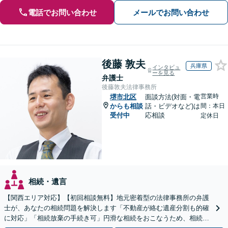
電話でお問い合わせ
メールでお問い合わせ
後藤 敦夫
兵庫県
インタビュ
ーを見る
弁護士
後藤敦夫法律事務所
営業時
堺市北区
面談方法(対面・電
からも相談
話・ビデオなど)は
間：本日
受付中
応相談
定休日
相続・遺言
【関西エリア対応】【初回相談無料】地元密着型の法律事務所の弁護
士が、あなたの相続問題を解決します「不動産が絡む遺産分割も的確
に対応」「相続放棄の手続き可」円滑な相続をおこなうため、相続問