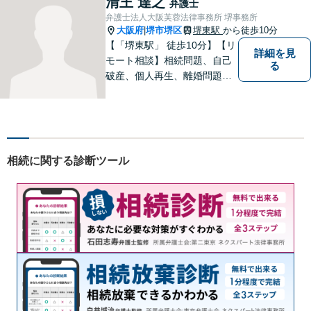
清王 達之
弁護士
を活かし、迅速な解決を目指
弁護士法人大阪芙蓉法律事務所 堺事務所
します。【夜間土日祝可】
大阪府
堺市堺区
堺東駅
から徒歩10分
|
【「堺東駅」 徒歩10分】【リ
詳細を見
モート相談】相続問題、自己
る
破産、個人再生、離婚問題な
ど、みなさまの状況をお聞き
した上で、過去の事例に即し
て、具体的な見通しをアドバ
イス致しますので、お気軽に
ご相談ください。
相続に関する診断ツール