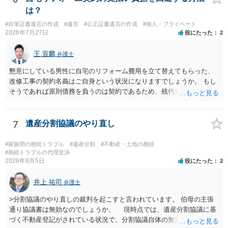
は？
#自筆証書遺言の作成
#遺言
#公正証書遺言の作成
#個人・プライベート
2026年7月27日
役にたった
2
王 宣麟
弁護士
懇意にしている男性に自宅のリフォーム費用を立て替えてもらった、
改修工事の契約名義はご自身という状況になりますでしょうか。 もし
そうであれば原則債務を負うのは契約であるため、残代金を捻出して
もらうよう約束した男性に支払いをお願いするしかないように思われ
ます。 入籍した場合でも、原則契約者が単独で全ての債務を負うこと
には変わりがありません。 なかなか対応に難しい案件であり、公開の
7
遺産分割協議のやり直し
場でアドバイスを行うのも限界があるように思われますので、資料等
を持参のうえ個別に弁護士に相談されることをお勧めします。
#家族間の相続トラブル
#遺産分割
#不動産・土地の相続
#相続トラブルの代理交渉
2026年8月5日
役にたった
2
井上 祐司
弁護士
>分割協議のやり直しの裁判を起こすと言われています。 伯母の主張
通り協議書は無効なのでしょうか。 現時点では、遺産分割協議に基
づく不動産登記がされている状況で、分割協議自体の無効を裁判所が