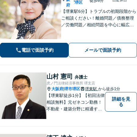
徒歩6分
堺区
府
【堺東駅6分】トラブルの初期段階から
ご相談ください！離婚問題／債務整理
／労働問題／相続問題を中心に幅広く
対応。丁寧にお話をお聞きし、一人ひ
とりに合った解決策をご提示いたしま
す【完全個室】
電話で面談予約
メールで面談予約
山村 憲司
弁護士
虎ノ門法律経済事務所 堺支店
大阪府
堺市堺区
堺東駅
から徒歩1分
|
【堺東駅徒歩1分】【初回法律
詳細を見
相談無料】元ゼネコン勤務！
る
不動産・建築分野に精通する
弁護士。その他、遺産相続・
労働問題・債権回収など多岐
にわたる事案に対応可能で
す！全国の支店ネットワーク