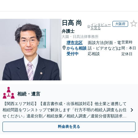
日髙 尚
大阪府
インタビュー
を見る
弁護士
大園・日髙法律事務所
営業時
堺市北区
面談方法(対面・電
からも相談
話・ビデオなど)は
間：本日
受付中
応相談
定休日
相続・遺言
【関西エリア対応】【遺言書作成・出張相談対応】他士業と連携して
相続問題をワンストップで解決します「行方不明の相続人調査もお任
せください」遺産分割／相続放棄／相続人調査／遺留分侵害額請求／
登記など【休日・夜間面談可】【分割払い対応】
料金表を見る