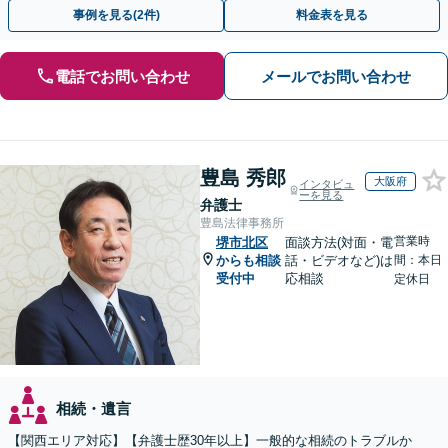
題は自分の代で解決しましょう【完全個室制】
事例を見る(2件)
料金表を見る
電話でお問い合わせ
メールでお問い合わせ
豊島 秀郎
大阪府
インタビュ
ーを見る
弁護士
豊島法律事務所
営業時
堺市北区
面談方法(対面・電
からも相談
話・ビデオなど)は
間：本日
受付中
応相談
定休日
相続・遺言
【関西エリア対応】【弁護士歴30年以上】一般的な相続のトラブルか