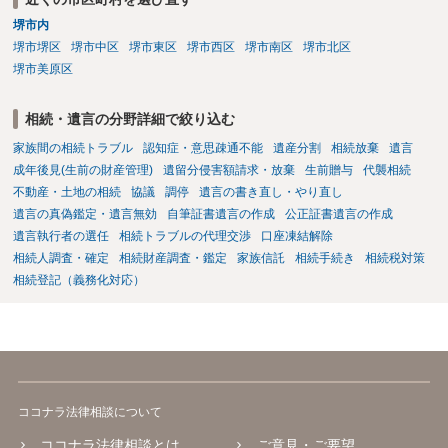
堺市内
堺市堺区
堺市中区
堺市東区
堺市西区
堺市南区
堺市北区
堺市美原区
相続・遺言の分野詳細で絞り込む
家族間の相続トラブル
認知症・意思疎通不能
遺産分割
相続放棄
遺言
成年後見(生前の財産管理)
遺留分侵害額請求・放棄
生前贈与
代襲相続
不動産・土地の相続
協議
調停
遺言の書き直し・やり直し
遺言の真偽鑑定・遺言無効
自筆証書遺言の作成
公正証書遺言の作成
遺言執行者の選任
相続トラブルの代理交渉
口座凍結解除
相続人調査・確定
相続財産調査・鑑定
家族信託
相続手続き
相続税対策
相続登記（義務化対応）
ココナラ法律相談について
ココナラ法律相談とは
ご意見・ご要望