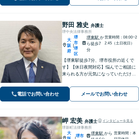
野田 雅史
弁護士
堺中央法律事務所
堺
堺東駅
か
営業時間：08:00~2
大
市
2:45（土日祝日）
ら徒歩7
阪
|
堺
分
府
区
【堺東駅徒歩7分、堺市役所の近くで
す】【休日夜間対応】悩んでご相談に
来られる方が元気になっていただける
と幸いでございます。まずは、お気軽
に法律相談のご予約についてお問合せ
電話でお問い合わせ
メールでお問い合わせ
ください。分野によっては、初回30分
間の無料相談を実施しております。
岬 宏美
弁護士
インタビューを見る
堺新町法律事務所
大
堺東駅
から
営業時間：本
堺市
阪
|
日定休日