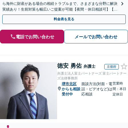
ら海外に財産がある場合の相続トラブルまで、さまざまな分野に解決
実績あり！生前対策も幅広いご提案が可能【夜間・休日相談可】【完
全個室】
料金表を見る
電話でお問い合わせ
メールでお問い合わせ
徳安 勇佑
弁護士
京都府
弁護士法人富士パートナーズ 富士パートナー
ズ法律事務所
営業時
堺市北区
面談方法(対面・電
からも相談
話・ビデオなど)は
間：本日
受付中
応相談
定休日