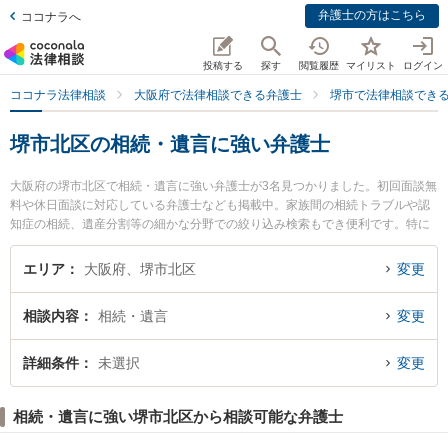
弁護士の方はこちら
ココナラへ
投稿する
探す
閲覧履歴
マイリスト
ログイン
ココナラ法律相談
大阪府で法律相談できる弁護士
堺市で法律相談でき
堺市北区の相続・遺言に強い弁護士
大阪府の堺市北区で相続・遺言に強い弁護士が3名見つかりました。初回面談無
料や休日面談に対応している弁護士なども掲載中。家族間の相続トラブルや認
知症の相続、遺産分割等の細かな分野での絞り込み検索もでき便利です。特に
堺北法律事務所の犬塚 竜也弁護士や弁護士法人バディ 堺なかもず事務所の野口
直人弁護士、河内総合法律事務所の廣田 亘弁護士のプロフィール情報や弁護士
エリア
大阪府、堺市北区
変更
費用、強みなどが注目されています。『堺市北区で土日や夜間に発生した相
続・遺言のトラブルを今すぐに弁護士に相談したい』『相続・遺言のトラブル
相談内容
相続・遺言
変更
解決の実績豊富な近くの弁護士を検索したい』『初回相談無料で相続・遺言を
法律相談できる堺市北区内の弁護士に相談予約したい』などでお困りの相談者
さんにおすすめです。
詳細条件
未選択
変更
相続・遺言に強い堺市北区から相談可能な弁護士