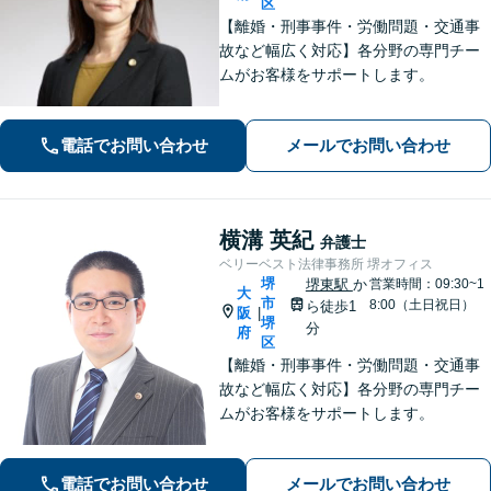
区
【離婚・刑事事件・労働問題・交通事
故など幅広く対応】各分野の専門チー
ムがお客様をサポートします。
電話でお問い合わせ
メールでお問い合わせ
横溝 英紀
弁護士
ベリーベスト法律事務所 堺オフィス
堺
堺東駅
か
営業時間：09:30~1
大
市
8:00（土日祝日）
ら徒歩1
阪
|
堺
分
府
区
【離婚・刑事事件・労働問題・交通事
故など幅広く対応】各分野の専門チー
ムがお客様をサポートします。
電話でお問い合わせ
メールでお問い合わせ