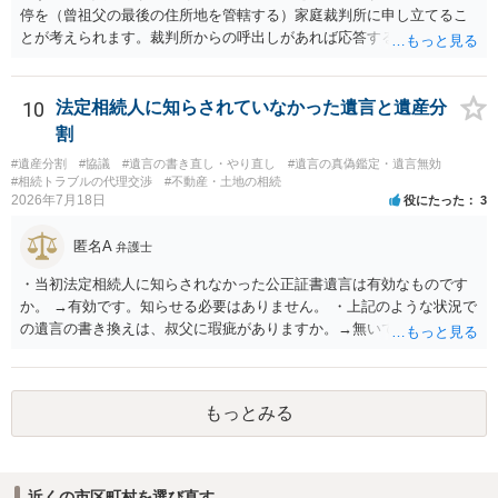
停を（曾祖父の最後の住所地を管轄する）家庭裁判所に申し立てるこ
とが考えられます。裁判所からの呼出しがあれば応答する可能性がま
だあるのではないでしょうか。 後段の質問については、相続放棄は可
能と思われます。時間が思った以上にないので必要書類をてきぱきと
揃える必要があります。その点是非御注意ください。
10
法定相続人に知らされていなかった遺言と遺産分
割
#遺産分割
#協議
#遺言の書き直し・やり直し
#遺言の真偽鑑定・遺言無効
#相続トラブルの代理交渉
#不動産・土地の相続
2026年7月18日
役にたった
3
匿名A
弁護士
・当初法定相続人に知らされなかった公正証書遺言は有効なものです
か。 →有効です。知らせる必要はありません。 ・上記のような状況で
の遺言の書き換えは、叔父に瑕疵がありますか。→無いです。 ・分割
する場合の比率は、現状で、客観的に見てどの程度が妥当と考えられ
ますか。 →本人が自由に決められますので、どこが妥当とは言えない
です。客観的な基準もありません。 ・できれば穏やかに、分割を拒否
もっとみる
することはできますか。 →分割を拒否するということは、遺産はいら
ないということでしょうか。遺言で、受取を指定されててもいらない
と拒否することはできます。理由を説明する必要はありません。
近くの市区町村を選び直す