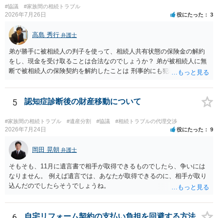
があり出席できない）との記載で十分です。 質問３について 弁護士で
#協議
#家族間の相続トラブル
はないので、ｍｉｎｔｓでの提出の必要は無いと思います。郵送（期
2026年7月26日
役にたった
3
限までに届けばよい）で十分です。 詳細は、書面記載の裁判所書記官
にお問い合わせください。 以上、ご参考まで。
高島 秀行
弁護士
弟が勝手に被相続人の判子を使って、相続人共有状態の保険金の解約
をし、現金を受け取ることは合法なのでしょうか？ 弟が被相続人に無
断で被相続人の保険契約を解約したことは 刑事的にも犯罪となる可能
性があり、民事的には無効だと思います。 保険会社で解約の際に提出
された書類のコピーを取得して、弁護士に面談で詳しい事情を話して
相談 されたら良いと思います。
5
認知症診断後の財産移動について
#家族間の相続トラブル
#遺産分割
#協議
#相続トラブルの代理交渉
2026年7月24日
役にたった
9
岡田 晃朝
弁護士
そもそも、11月に遺言書で相手が取得できるものでしたら、争いには
なりません。 例えば遺言では、あなたが取得できるのに、相手が取り
込んだのでしたらそうでしょうね。
6
自宅リフォーム契約の支払い負担を回避する方法