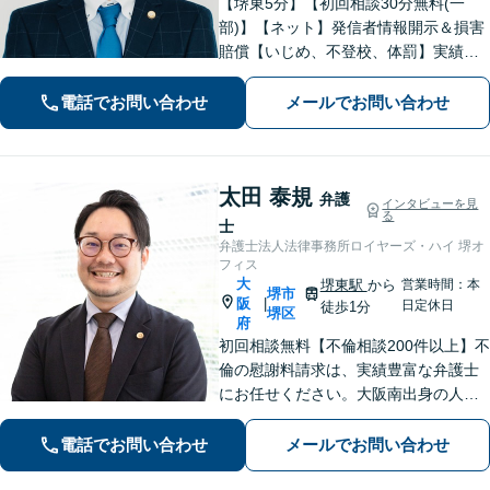
【堺東5分】【初回相談30分無料(一
部)】【ネット】発信者情報開示＆損害
賠償【いじめ、不登校、体罰】実績豊
富【離婚問題】不倫・離婚に注力／有
利な条件での慰謝料・離婚【労働問
電話でお問い合わせ
メールでお問い合わせ
題】ハラスメント事案の実績／裁判を
見据えて加害者・会社と交渉【土日祝
対応】
太田 泰規
弁護
インタビューを見
る
士
弁護士法人法律事務所ロイヤーズ・ハイ 堺オ
フィス
大
堺東駅
から
営業時間：本
堺市
阪
|
日定休日
徒歩1分
堺区
府
初回相談無料【不倫相談200件以上】不
倫の慰謝料請求は、実績豊富な弁護士
にお任せください。大阪南出身の人情
派弁護士が対応【交通事故も強い】交
通事故に遭われてお困りの方はお気軽
電話でお問い合わせ
メールでお問い合わせ
にお電話ください【当日／夜間／休日
の相談可】