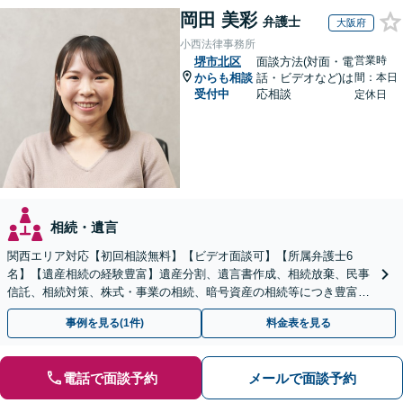
岡田 美彩
弁護士
大阪府
小西法律事務所
営業時
堺市北区
面談方法(対面・電
からも相談
話・ビデオなど)は
間：本日
受付中
応相談
定休日
相続・遺言
関西エリア対応【初回相談無料】【ビデオ面談可】【所属弁護士6
名】【遺産相続の経験豊富】遺産分割、遺言書作成、相続放棄、民事
信託、相続対策、株式・事業の相続、暗号資産の相続等につき豊富な
対応実績。【バリアフリー】【完全個室対応】
事例を見る(1件)
料金表を見る
電話で面談予約
メールで面談予約