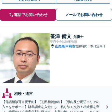
電話でお問い合わせ
メールでお問い合わせ
笹津 備文
弁護士
甲府中央法律事務所
山梨県
甲府市
営業時間：本日定休日
|
相続・遺言
【電話相談可※要予約】【初回相談無料】【県内及び周辺エリアの
方々をサポート】財産調査を入念にし、粘り強く交渉！相続権を守
り、納得のいく遺産分割を目指す。来所の難しい方には、こちらから