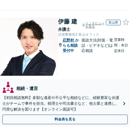
伊藤 建
富山県
インタビュー
を見る
弁護士
法律事務所Z 富山オフィス
営業時
忍野村
か
面談方法(対面・電
らも相談
話・ビデオなど)は
間：本日
受付中
応相談
定休日
相続・遺言
【初回相談無料】多額な遺産や不公平な相続などに、経験豊富な弁護
士がチームで事件を担当。税理士や司法書士など、他士業と連携し、
円滑な解決を図ります【オンライン面談可】
料金表を見る