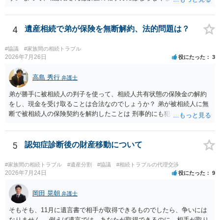
渡し請求の対象ではなくなるので）請求棄却となります。 相続放棄受
理証明を家庭裁判所で取得し、コピーを答弁書に添えて裁判所に提出
してください。 質問２について 請求棄却を求める答弁書を提出すれ
4
遺産相続で弟が保険を無断解約、法的問題は？
ば、第１回期日は出席する必要がありません。その日は差支え（用事
があり出席できない）との記載で十分です。 質問３について 弁護士で
#協議
#家族間の相続トラブル
はないので、ｍｉｎｔｓでの提出の必要は無いと思います。郵送（期
2026年7月26日
役にたった
3
限までに届けばよい）で十分です。 詳細は、書面記載の裁判所書記官
にお問い合わせください。 以上、ご参考まで。
高島 秀行
弁護士
弟が勝手に被相続人の判子を使って、相続人共有状態の保険金の解約
をし、現金を受け取ることは合法なのでしょうか？ 弟が被相続人に無
断で被相続人の保険契約を解約したことは 刑事的にも犯罪となる可能
性があり、民事的には無効だと思います。 保険会社で解約の際に提出
された書類のコピーを取得して、弁護士に面談で詳しい事情を話して
相談 されたら良いと思います。
5
認知症診断後の財産移動について
#家族間の相続トラブル
#遺産分割
#協議
#相続トラブルの代理交渉
2026年7月24日
役にたった
9
岡田 晃朝
弁護士
そもそも、11月に遺言書で相手が取得できるものでしたら、争いには
なりません。 例えば遺言では、あなたが取得できるのに、相手が取り