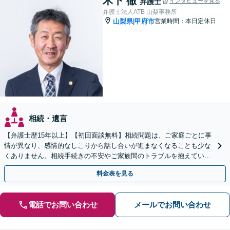
木下 徹
弁護士
インタビューを見る
弁護士法人ATB 山梨事務所
山梨県
甲府市
営業時間：本日定休日
|
相続・遺言
【弁護士歴15年以上】【初回面談無料】相続問題は、ご家庭ごとに事
情が異なり、感情的なしこりから話し合いが進まなくなることも少な
くありません。相続手続きの不安やご家族間のトラブルを抱えている
方は、おひとりで悩まず、当事務所へご相談ください。
料金表を見る
電話でお問い合わせ
メールでお問い合わせ