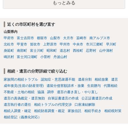
もっとみる
することはできますか。 →分割を拒否するということは、遺産はいら
ないということでしょうか。遺言で、受取を指定されててもいらない
と拒否することはできます。理由を説明する必要はありません。
近くの市区町村を選び直す
山梨県内
甲府市
富士吉田市
都留市
山梨市
大月市
韮崎市
南アルプス市
北杜市
甲斐市
笛吹市
上野原市
甲州市
中央市
市川三郷町
早川町
身延町
南部町
富士川町
昭和町
道志村
西桂町
忍野村
山中湖村
鳴沢村
富士河口湖町
小菅村
丹波山村
相続・遺言の分野詳細で絞り込む
家族間の相続トラブル
認知症・意思疎通不能
遺産分割
相続放棄
遺言
成年後見(生前の財産管理)
遺留分侵害額請求・放棄
生前贈与
代襲相続
不動産・土地の相続
協議
調停
遺言の書き直し・やり直し
遺言の真偽鑑定・遺言無効
自筆証書遺言の作成
公正証書遺言の作成
遺言執行者の選任
相続トラブルの代理交渉
口座凍結解除
相続人調査・確定
相続財産調査・鑑定
家族信託
相続手続き
相続税対策
相続登記（義務化対応）