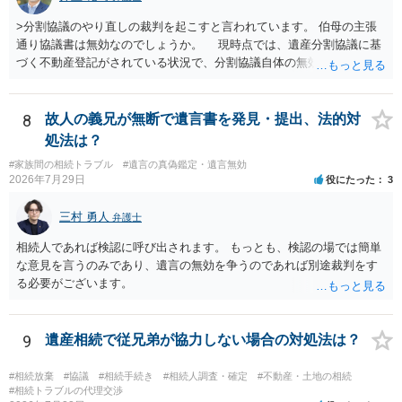
>分割協議のやり直しの裁判を起こすと言われています。 伯母の主張
通り協議書は無効なのでしょうか。 現時点では、遺産分割協議に基
づく不動産登記がされている状況で、分割協議自体の無効を裁判所が
認めたわけではないので、分割協議の効力に影響はありません。 先
方の訴訟の主張及び立証次第ですが、 ・御祖母様の認知能力に関する
医師の意見書、筆跡鑑定 が提出されればその効力が否定される可能性
8
故人の義兄が無断で遺言書を発見・提出、法的対
はありますが、 ・伯母様自身が分割協議に加わっていること ・御祖母
処法は？
様の意に反する遺産分割協議を行う実益が誰にあったかの立証が困難
#家族間の相続トラブル
#遺言の真偽鑑定・遺言無効
であること からすると、実際に遺産分割協議の効力が否定される可能
2026年7月29日
役にたった
3
性はそれほど高くない（立証のハードルは非常に高い）ということが
言えると思います。
三村 勇人
弁護士
相続人であれば検認に呼び出されます。 もっとも、検認の場では簡単
な意見を言うのみであり、遺言の無効を争うのであれば別途裁判をす
る必要がございます。
9
遺産相続で従兄弟が協力しない場合の対処法は？
#相続放棄
#協議
#相続手続き
#相続人調査・確定
#不動産・土地の相続
#相続トラブルの代理交渉