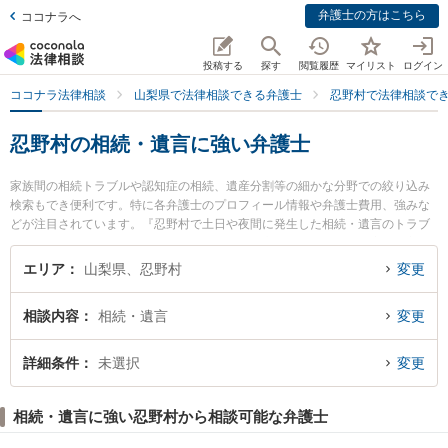
弁護士の方はこちら
ココナラへ
投稿する
探す
閲覧履歴
マイリスト
ログイン
ココナラ法律相談
山梨県で法律相談できる弁護士
忍野村で法律相談で
忍野村の相続・遺言に強い弁護士
家族間の相続トラブルや認知症の相続、遺産分割等の細かな分野での絞り込み
検索もでき便利です。特に各弁護士のプロフィール情報や弁護士費用、強みな
どが注目されています。『忍野村で土日や夜間に発生した相続・遺言のトラブ
ルを今すぐに弁護士に相談したい』『相続・遺言のトラブル解決の実績豊富な
近くの弁護士を検索したい』『初回相談無料で相続・遺言を法律相談できる忍
エリア
山梨県、忍野村
変更
野村内の弁護士に相談予約したい』などでお困りの相談者さんにおすすめで
す。
相談内容
相続・遺言
変更
詳細条件
未選択
変更
相続・遺言に強い忍野村から相談可能な弁護士