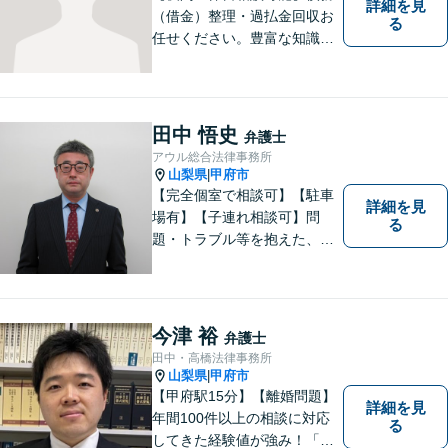
詳細を見
（借金）整理・過払金回収お
る
任せください。豊富な知識・
経験を生かしてあなたの生活
再建を全力でサポートいたし
ます。
田中 悟史
弁護士
アウル総合法律事務所
山梨県
甲府市
|
【完全個室で相談可】【駐車
詳細を見
場有】【子連れ相談可】問
る
題・トラブル等を抱えた、ま
たは、未然に防ぎたいとお考
えの場合には、お気軽にご相
談ください。 法的な観点から
分析し、解決に向けてどのよ
今津 裕
弁護士
うな方法・手段を取ることが
田中・高橋法律事務所
良いのか等を助言させていた
山梨県
甲府市
|
だきます。
【甲府駅15分】【離婚問題】
詳細を見
年間100件以上の相談に対応
る
してきた経験値が強み！「離