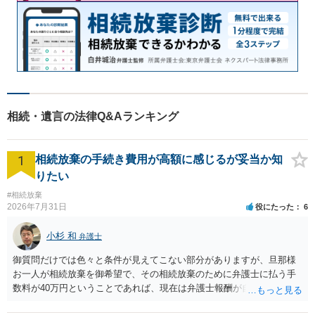
相続・遺言の法律Q&Aランキング
1
相続放棄の手続き費用が高額に感じるが妥当か知
りたい
#相続放棄
2026年7月31日
役にたった
6
小杉 和
弁護士
御質問だけでは色々と条件が見えてこない部分がありますが、旦那様
お一人が相続放棄を御希望で、その相続放棄のために弁護士に払う手
数料が40万円ということであれば、現在は弁護士報酬が自由化されて
いるとはいえ、相当高額という印象です。私のところではその4分の1