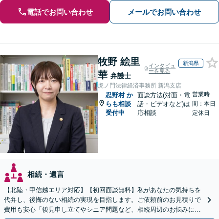
電話でお問い合わせ
メールでお問い合わせ
牧野 絵里
新潟県
インタビュ
ーを見る
華
弁護士
虎ノ門法律経済事務所 新潟支店
営業時
忍野村
か
面談方法(対面・電
らも相談
話・ビデオなど)は
間：本日
受付中
応相談
定休日
相続・遺言
【北陸・甲信越エリア対応】【初回面談無料】私があなたの気持ちを
代弁し、後悔のない相続の実現を目指します。ご依頼前のお見積りで
費用も安心「後見申し立てやシニア問題など、相続周辺のお悩みにも