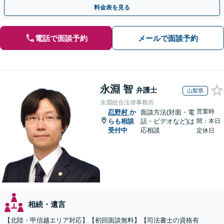
対処可能」【WEB面談対応】
料金表を見る
電話で面談予約
メールで面談予約
永淵 智
弁護士
山梨県
永淵総合法律事務所
営業時
忍野村
か
面談方法(対面・電
らも相談
話・ビデオなど)は
間：本日
受付中
応相談
定休日
相続・遺言
【北陸・甲信越エリア対応】【初回面談無料】【司法書士の資格有