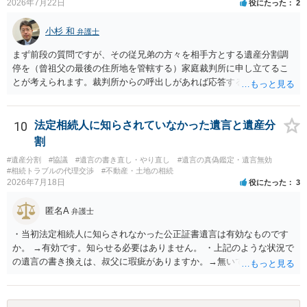
2026年7月22日
役にたった
2
小杉 和
弁護士
まず前段の質問ですが、その従兄弟の方々を相手方とする遺産分割調
停を（曾祖父の最後の住所地を管轄する）家庭裁判所に申し立てるこ
とが考えられます。裁判所からの呼出しがあれば応答する可能性がま
だあるのではないでしょうか。 後段の質問については、相続放棄は可
能と思われます。時間が思った以上にないので必要書類をてきぱきと
揃える必要があります。その点是非御注意ください。
10
法定相続人に知らされていなかった遺言と遺産分
割
#遺産分割
#協議
#遺言の書き直し・やり直し
#遺言の真偽鑑定・遺言無効
#相続トラブルの代理交渉
#不動産・土地の相続
2026年7月18日
役にたった
3
匿名A
弁護士
・当初法定相続人に知らされなかった公正証書遺言は有効なものです
か。 →有効です。知らせる必要はありません。 ・上記のような状況で
の遺言の書き換えは、叔父に瑕疵がありますか。→無いです。 ・分割
する場合の比率は、現状で、客観的に見てどの程度が妥当と考えられ
ますか。 →本人が自由に決められますので、どこが妥当とは言えない
です。客観的な基準もありません。 ・できれば穏やかに、分割を拒否