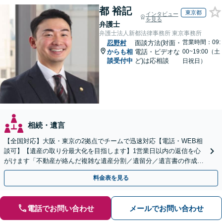
都 裕記
東京都
インタビュー
を見る
弁護士
弁護士法人新都法律事務所 東京事務所
営業時間：09:
忍野村
面談方法(対面・
からも相
電話・ビデオな
00~19:00（土
談受付中
ど)は応相談
日祝日）
相続・遺言
【全国対応】大阪・東京の2拠点でチームで迅速対応【電話・WEB相
談可】【遺産の取り分最大化を目指します】1営業日以内の返信を心
がけます「不動産が絡んだ複雑な遺産分割／遺留分／遺言書の作成・
執行／事業承継など、お任せください」【休日相談あり】
料金表を見る
電話でお問い合わせ
メールでお問い合わせ