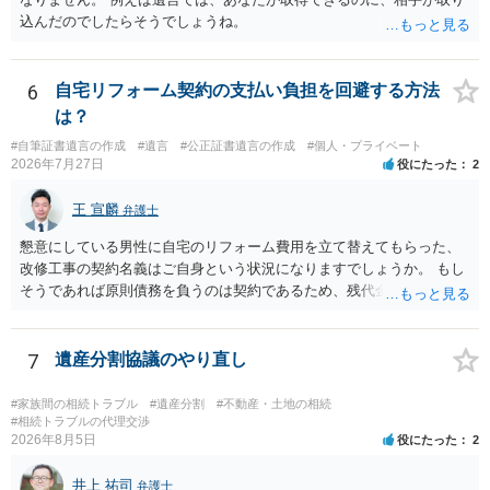
込んだのでしたらそうでしょうね。
6
自宅リフォーム契約の支払い負担を回避する方法
は？
#自筆証書遺言の作成
#遺言
#公正証書遺言の作成
#個人・プライベート
2026年7月27日
役にたった
2
王 宣麟
弁護士
懇意にしている男性に自宅のリフォーム費用を立て替えてもらった、
改修工事の契約名義はご自身という状況になりますでしょうか。 もし
そうであれば原則債務を負うのは契約であるため、残代金を捻出して
もらうよう約束した男性に支払いをお願いするしかないように思われ
ます。 入籍した場合でも、原則契約者が単独で全ての債務を負うこと
には変わりがありません。 なかなか対応に難しい案件であり、公開の
7
遺産分割協議のやり直し
場でアドバイスを行うのも限界があるように思われますので、資料等
を持参のうえ個別に弁護士に相談されることをお勧めします。
#家族間の相続トラブル
#遺産分割
#不動産・土地の相続
#相続トラブルの代理交渉
2026年8月5日
役にたった
2
井上 祐司
弁護士