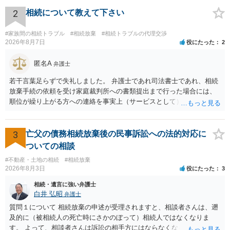
です。 ただ、弁護士に払う手数料とは別に戸籍の用意に一定の実費が
かかることになりますので、その費用も支払うべきものとして頭に置
2
相続について教えて下さい
いておいてください。 話を元に戻して、弁護士に対する手数料です
が、旦那様の収入や財産にもよりますが、法テラスに御連絡なさって
#家族間の相続トラブル
#相続放棄
#相続トラブルの代理交渉
弁護士との相談を予約して受任してもらうのが一番安上がりでしょ
2026年8月7日
役にたった
2
う。数万円でやってくれるはずです。 ただ、法テラスは予約が取りづ
らい（希望者が多く予約できてもしばらく先になる）ようですので、
匿名A
弁護士
比較的短い熟慮期間のことを考えると、来週早々すぐにでも御連絡す
若干言葉足らずで失礼しました。 弁護士であれ司法書士であれ、相続
る方が良いでしょう。 もし法テラスが御利用になれない、あるいは時
放棄手続の依頼を受け家庭裁判所への書類提出まで行った場合には、
間がない等であれば、相続を取扱分野としている弁護士を適宜探し
順位が繰り上がる方への連絡を事実上（サービスとして）行うことは
（WEB等で）、問い合わせてみることです。相続を扱う弁護士でも相
あります。その「連絡」だけを弁護士が業務としてお受けすることは
続放棄は比較的安価な手数料でのお仕事になるのであまり前向きに受
できない、という意味でした。
けてくれないところもあるようです。 複数の法律事務所に聞いて（相
3
亡父の債務相続放棄後の民事訴訟への法的対応に
見積もりをとって）、一番安いところでやってもらうことに決めれ
ば、キューちゃんママさんの御希望をかなえることができるのではな
ついての相談
いでしょうか。 あるいは相続放棄であれば御自分でできなくもないと
#不動産・土地の相続
#相続放棄
は思います。その場合、かかるのは戸籍等の取得費用と印紙代だけと
2026年8月3日
役にたった
3
なります。家庭裁判所のサイトから用紙を取得すると共に必要な書類
相続・遺言に強い弁護士
を確認し、印紙と共に家庭裁判所に提出して相続放棄申述受理通知書
白井 弘昭
弁護士
を待つという流れになります。
質問１について 相続放棄の申述が受理されますと、相談者さんは、遡
及的に（被相続人の死亡時にさかのぼって）相続人ではなくなりま
す。 よって、相談者さんは訴訟の相手方にはならなくなるので（明け