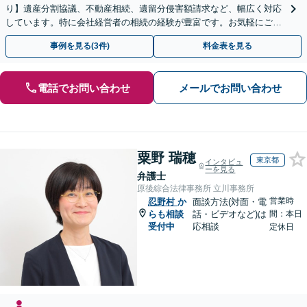
り】遺産分割協議、不動産相続、遺留分侵害額請求など、幅広く対応
しています。特に会社経営者の相続の経験が豊富です。お気軽にご相
談ください。【休日・夜間面談可】【オンライン面談可】
事例を見る(3件)
料金表を見る
電話でお問い合わせ
メールでお問い合わせ
粟野 瑞穂
東京都
インタビュ
ーを見る
弁護士
原後綜合法律事務所 立川事務所
営業時
忍野村
か
面談方法(対面・電
らも相談
話・ビデオなど)は
間：本日
受付中
応相談
定休日