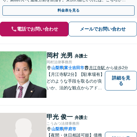
訪問！遺留分侵害額請求／遺言書作成【出張サービス】
料金表を見る
電話でお問い合わせ
メールでお問い合わせ
岡村 光男
弁護士
岡村法律事務所
山梨県
富士吉田市
月江寺駅
から徒歩2分
|
【月江寺駅2分】【駐車場有】
詳細を見
どのような手段を取るのが良
る
いか、法的な観点からアドバ
イスさせていただきます。お
気軽にご相談ください。
甲光 俊一
弁護士
こうみつ法律事務所
山梨県
甲府市
|
【夜間・休日相談可能】債務