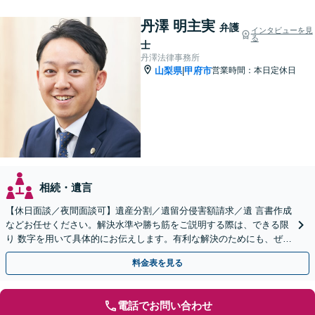
丹澤 明主実
弁護
インタビューを見
る
士
丹澤法律事務所
山梨県
甲府市
営業時間：本日定休日
|
相続・遺言
【休日面談／夜間面談可】遺産分割／遺留分侵害額請求／遺 言書作成
などお任せください。解決水準や勝ち筋をご説明する際は、できる限
り 数字を用いて具体的にお伝えします。有利な解決のためにも、ぜひ
ご相談ください。
料金表を見る
電話でお問い合わせ