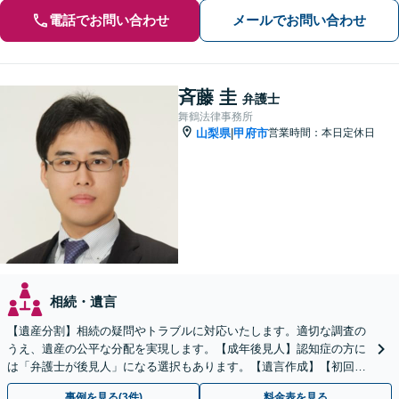
電話でお問い合わせ
メールでお問い合わせ
斉藤 圭
弁護士
舞鶴法律事務所
山梨県
甲府市
営業時間：本日定休日
|
相続・遺言
【遺産分割】相続の疑問やトラブルに対応いたします。適切な調査の
うえ、遺産の公平な分配を実現します。【成年後見人】認知症の方に
は「弁護士が後見人」になる選択もあります。【遺言作成】【初回面
談無料】
事例を見る(3件)
料金表を見る