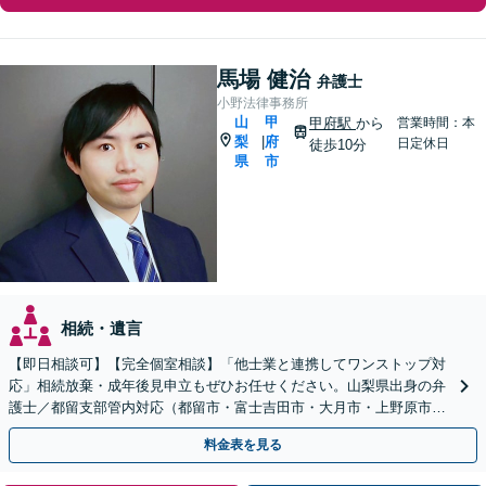
馬場 健治
弁護士
小野法律事務所
山
甲
甲府駅
から
営業時間：本
梨
府
|
日定休日
徒歩10分
県
市
相続・遺言
【即日相談可】【完全個室相談】「他士業と連携してワンストップ対
応」相続放棄・成年後見申立もぜひお任せください。山梨県出身の弁
護士／都留支部管内対応（都留市・富士吉田市・大月市・上野原市・
富士河口湖町・西桂町ほか）
料金表を見る