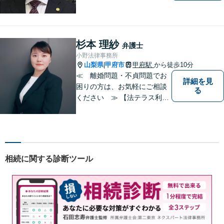
婚する決意が固まっていな
い」という方のご相談もお待
ちしています【相続】遺言書
の作成や相続人の紛争解決ま
杉本 理紗
弁護士
で幅広く対応できます【初回
小野法律事務所
面談無料】
山梨県
甲府市
甲府駅
から徒歩10分
|
≪ 離婚問題・不貞問題でお
詳細を見
困りの方は、お気軽にご相談
る
ください ≫ 【法テラス利用
可能】【個室での相談】 離
婚・不貞の問題は、他人に相
談しにくいと思いますが、弁
護士には、守秘義務がありま
すので、ご安心してご相談を
相続に関する診断ツール
いただければと思います。