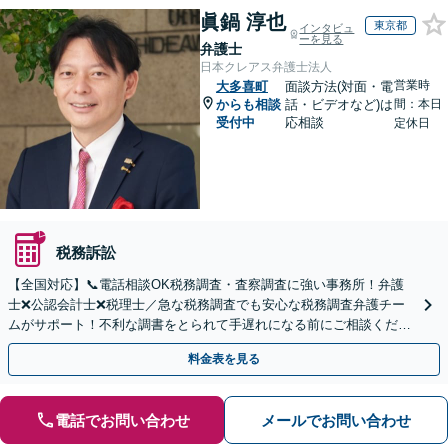
眞鍋 淳也
東京都
インタビュ
ーを見る
弁護士
日本クレアス弁護士法人
営業時
大多喜町
面談方法(対面・電
からも相談
話・ビデオなど)は
間：本日
受付中
応相談
定休日
税務訴訟
【全国対応】📞電話相談OK税務調査・査察調査に強い事務所！弁護
士❌公認会計士❌税理士／急な税務調査でも安心な税務調査弁護チー
ムがサポート！不利な調書をとられて手遅れになる前にご相談くださ
い。
料金表を見る
電話でお問い合わせ
メールでお問い合わせ