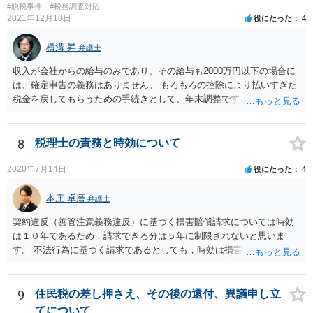
#脱税事件
#税務調査対応
2021年12月10日
役にたった
4
横溝 昇
弁護士
収入が会社からの給与のみであり、その給与も2000万円以下の場合に
は、確定申告の義務はありません。 もろもろの控除により払いすぎた
税金を戻してもらうための手続きとして、年末調整でするのか、確定
申告でするのか、ということになります。 そうではなく、確定申告を
する義務がある場合で確定申告をしなかった場合には、税務署の調査
等があり、本来払うべき税金にプラスして加算税の処分を科される場
8
税理士の責務と時効について
合もあります。 高額なものでもない限り単なる無申告だけでは直ちに
逮捕されないとは思います。
2020年7月14日
役にたった
4
本庄 卓磨
弁護士
契約違反（善管注意義務違反）に基づく損害賠償請求については時効
は１０年であるため，請求できる分は５年に制限されないと思いま
す。 不法行為に基づく請求であるとしても，時効は損害を知ってから
３年です。 金額も大きいとのことですので，弁護士にご相談されるこ
とをお勧めいたします。
9
住民税の差し押さえ、その後の還付、異議申し立
てについて