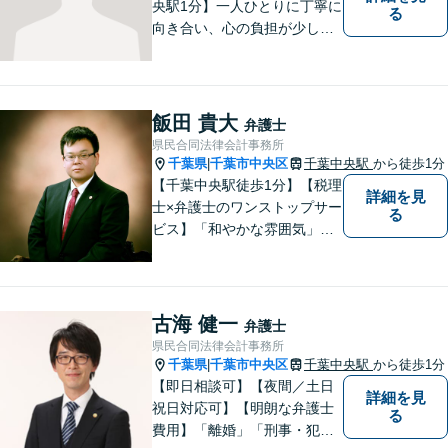
央駅1分】一人ひとりに丁寧に
る
向き合い、心の負担が少しで
も軽くなるようサポートいた
します。問題の背景にも目を
向け、その先の暮らしまで見
据えた支えを大切にしていま
飯田 貴大
弁護士
す。あなたの気持ちにしっか
県民合同法律会計事務所
り寄り添います。【休日・夜
千葉県
千葉市中央区
千葉中央駅
から徒歩1分
|
間面談可】
【千葉中央駅徒歩1分】【税理
詳細を見
士×弁護士のワンストップサー
る
ビス】「和やかな雰囲気」と
「的確な解決」を大切に、
日々依頼者様のため尽力して
おります。何かお困りごとが
ありましたら、お気軽にご相
古海 健一
弁護士
談ください。【完全個室対
県民合同法律会計事務所
応】
千葉県
千葉市中央区
千葉中央駅
から徒歩1分
|
【即日相談可】【夜間／土日
詳細を見
祝日対応可】【明朗な弁護士
る
費用】「離婚」「刑事・犯罪