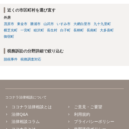
近くの市区町村を選び直す
外房
茂原市
東金市
勝浦市
山武市
いすみ市
大網白里市
九十九里町
横芝光町
一宮町
睦沢町
長生村
白子町
長柄町
長南町
大多喜町
御宿町
税務訴訟の分野詳細で絞り込む
脱税事件
税務調査対応
ココナラ法律相談について
ココナラ法律相談とは
ご意見・ご要望
法律Q&A
利用規約
法律相談コラム
プライバシーポリシー
ココナラとは
外部送信ポリシー