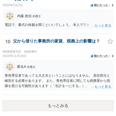
2020年5月2日
役にたった
2
内藤 政信
弁護士
電話で、書式の体裁を聞くといいでしょう。 本人でできますね。
10
父から借りた事務所の家賃、税務上の影響は？
#税務調査対応
#脱税事件
2024年11月16日
役にたった
2
匿名A
弁護士
青色専従者であっても大丈夫ということにはなりません。 居住部分と
峻別する必要があります。 また、青色専従者に関しても税務署から指
摘を受ける可能性があります（「生計を一にする」）。
もっとみる