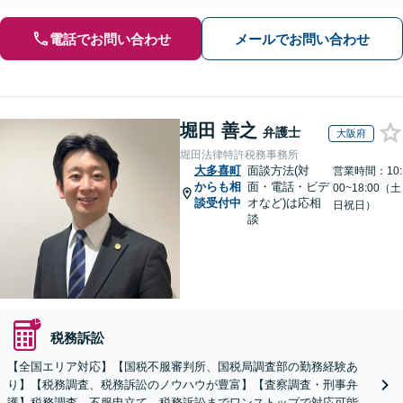
電話でお問い合わせ
メールでお問い合わせ
堀田 善之
弁護士
大阪府
堀田法律特許税務事務所
大多喜町
面談方法(対
営業時間：10:
からも相
面・電話・ビデ
00~18:00（土
談受付中
オなど)は応相
日祝日）
談
税務訴訟
【全国エリア対応】【国税不服審判所、国税局調査部の勤務経験あ
り】【税務調査、税務訴訟のノウハウが豊富】【査察調査・刑事弁
護】税務調査、不服申立て、税務訴訟までワンストップで対応可能！