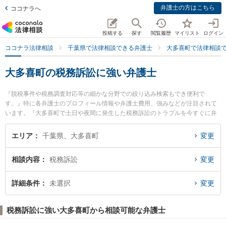
弁護士の方はこちら
ココナラへ
投稿する
探す
閲覧履歴
マイリスト
ログイン
ココナラ法律相談
千葉県で法律相談できる弁護士
大多喜町で法律相談
大多喜町の税務訴訟に強い弁護士
『脱税事件や税務調査対応等の細かな分野での絞り込み検索もでき便利で
す。』特に各弁護士のプロフィール情報や弁護士費用、強みなどが注目されて
います。『大多喜町で土日や夜間に発生した税務訴訟のトラブルを今すぐに弁
護士に相談したい』『税務訴訟のトラブル解決の実績豊富な近くの弁護士を検
索したい』『初回相談無料で税務訴訟を法律相談できる大多喜町内の弁護士に
エリア
千葉県、大多喜町
変更
相談予約したい』などでお困りの相談者さんにおすすめです。
相談内容
税務訴訟
変更
詳細条件
未選択
変更
税務訴訟に強い大多喜町から相談可能な弁護士