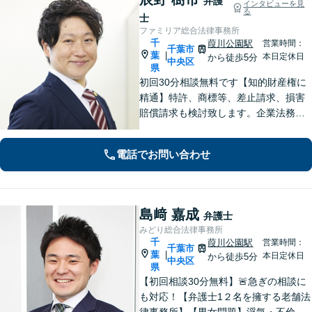
弁護
インタビューを見
る
士
ファミリア総合法律事務所
千
葭川公園駅
営業時間：
千葉市
葉
|
本日定休日
から徒歩5分
中央区
県
初回30分相談無料です【知的財産権に
精通】特許、商標等、差止請求、損害
賠償請求も検討致します。企業法務・
顧問契約・刑事事件・離婚・相続・不
動産など分野の区別なく、複雑・特殊
電話でお問い合わせ
な事案でも全力で対応します。千葉県
内に限らず、関東エリア内であれば出
張可
島﨑 嘉成
弁護士
みどり総合法律事務所
千
葭川公園駅
営業時間：
千葉市
葉
|
本日定休日
から徒歩5分
中央区
県
【初回相談30分無料】🚨急ぎの相談に
も対応！【弁護士1２名を擁する老舗法
律事務所】【男女問題】浮気・不倫の