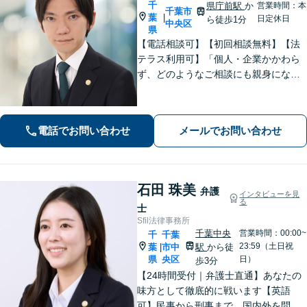
千
県庁前駅
か
営業時間：本
千葉市
葉
|
日定休日
ら徒歩1分
中央区
県
【電話相談可】【初回相談無料】【法
テラス利用可】「個人・企業かかわら
ず、どのようなご相談にも親身になっ
て対応します」企業法務／交通事故／
離婚問題／借金問題／刑事事件など、
幅広くサポート。【夜間・休日面談
電話でお問い合わせ
メールでお問い合わせ
可】【完全個室】【本千葉駅徒歩３
分】
石田 珠美
弁護
インタビューを見
る
士
Sfil法律事務所
千葉中央
営業時間：00:00~
千
千葉
23:59（土日祝
葉
市中
駅
から徒
|
県
央区
日）
歩3分
【24時間受付｜弁護士直通】あなたの
味方として徹底的に戦います【英語
可】民事から刑事まで、国内外を問わ