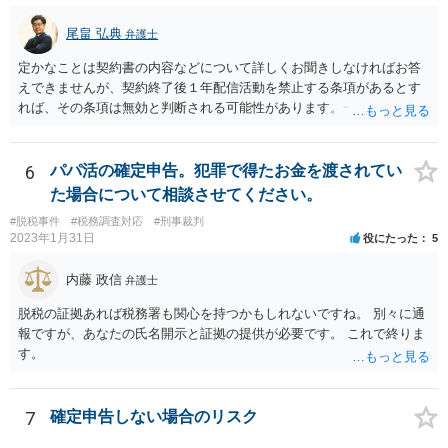
尾畠 弘典
弁護士
定かなことは契約書の内容などについて詳しくお聞きしなければお答
えできませんが、契約終了後１年配信活動を禁止する条項があるとす
れば、その条項は無効と判断される可能性があります。一度実際に弁
護士に相談して、契約書の内容などを確認した上で今後の対応を検討
した方がよろしいかと存じます。
6
パパ活の確定申告。犯罪で得たお金を渡されてい
た場合について相談させてください。
#脱税事件
#税務調査対応
#刑事裁判
2023年1月31日
役にたった
5
内藤 政信
弁護士
脱税の証拠あれば税務署も関心を持つかもしれないですね。 別々に通
報ですが、あなたの氏名開示と証拠の提供が必要です。 これで終りま
す。
7
確定申告しない場合のリスク