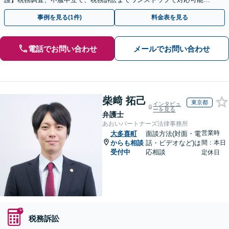
事業承継にも対応【休日・夜間相談可】
事例を見る(1件)
料金表を見る
電話でお問い合わせ
メールでお問い合わせ
柴﨑 拓己
東京都
インタビュ
ーを見る
弁護士
あおいパートナーズ法律事務所
営業時
大多喜町
面談方法(対面・電
からも相談
話・ビデオなど)は
間：本日
受付中
応相談
定休日
税務訴訟