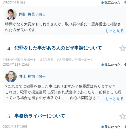
2022年4月6日
役にたった
8
岡部 将吾
弁護士
時間がなく大変かもしれませんが、取り調べ前に一度弁護士に相談さ
れた方が良いです。
4
犯罪をした事がある人のビザ申請について
#海外ビザ取得サポート
#脱税事件
#入管書類の申請サポート
2024年11月25日
役にたった
6
井上 祐司
弁護士
>これまでに犯罪を犯した事はありますか？犯罪歴はありますか？
これは、犯罪が捜査当局に探知され捜査中であったり、前科として残
っている場合を指すのが通常です。 内心の問題はさておき、ご質問
の状況であれば「いいえ」と回答するのがセオリーかと思います。
5
事務所ライバーについて
2021年3月19日
役にたった
4