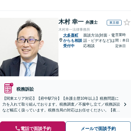
木村 幸一
弁護士
東京都
木村幸一法律事務所
営業時
大多喜町
面談方法(対面・電
からも相談
話・ビデオなど)は
間：本日
受付中
応相談
定休日
税務訴訟
【関東エリア対応】【府中駅7分】【弁護士歴10年以上】税務問題に
力を入れて取り組んでおります。税務調査／不服申し立て／税務訴訟
など幅広く扱っています。税務当局の対応はお任せください。【夜
間・休日の対応可能】【オンライン面談可能】
電話で面談予約
メールで面談予約