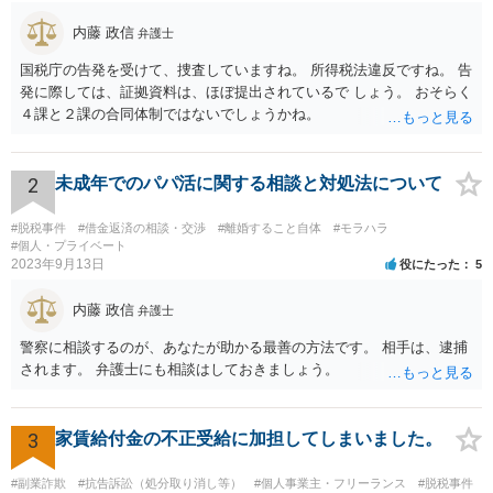
内藤 政信
弁護士
国税庁の告発を受けて、捜査していますね。 所得税法違反ですね。 告
発に際しては、証拠資料は、ほぼ提出されているで しょう。 おそらく
４課と２課の合同体制ではないでしょうかね。
2
未成年でのパパ活に関する相談と対処法について
#脱税事件
#借金返済の相談・交渉
#離婚すること自体
#モラハラ
#個人・プライベート
2023年9月13日
役にたった
5
内藤 政信
弁護士
警察に相談するのが、あなたが助かる最善の方法です。 相手は、逮捕
されます。 弁護士にも相談はしておきましょう。
3
家賃給付金の不正受給に加担してしまいました。
#副業詐欺
#抗告訴訟（処分取り消し等）
#個人事業主・フリーランス
#脱税事件