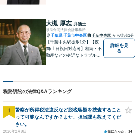
弁護」「労働」「交通事故」
「借金問題」に注力しており
ます。民事・家事・刑事を扱
う弁護士です。弁護士と税理
大槻 厚志
弁護士
士が様々な専門家と連携して
県民合同法律会計事務所
ワンストップで問題解決しま
千葉県
千葉市中央区
千葉中央駅
から徒歩1分
|
す。
【千葉中央駅徒歩1分】【夜
詳細を見
間/土日祝日対応可】相続・不
る
動産などの身近なトラブルに
ついて、依頼者の方のお悩み
を解決して、笑顔を取り戻し
て頂けるよう、最善の策を考
え全力で実行します。まずは
ご相談ください。
税務訴訟の法律Q&Aランキング
1
警察が所得税法違反など脱税容疑を捜査すること
って可能なんですか？また、担当課も教えてくだ
さい。
2020年2月8日
役にたった
14