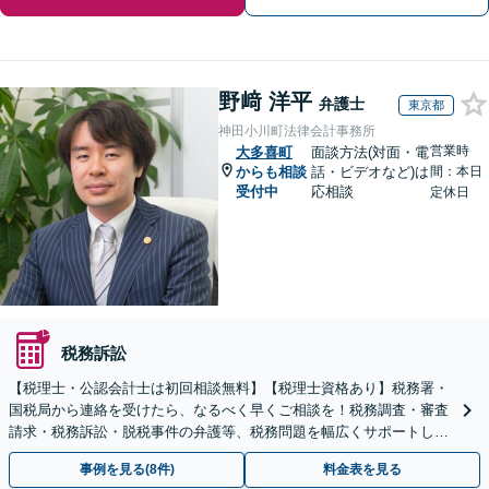
野﨑 洋平
弁護士
東京都
神田小川町法律会計事務所
営業時
大多喜町
面談方法(対面・電
からも相談
話・ビデオなど)は
間：本日
受付中
応相談
定休日
税務訴訟
【税理士・公認会計士は初回相談無料】【税理士資格あり】税務署・
国税局から連絡を受けたら、なるべく早くご相談を！税務調査・審査
請求・税務訴訟・脱税事件の弁護等、税務問題を幅広くサポートしま
す【電話受付：平日10時～21時】【税務調査に注力】
事例を見る(8件)
料金表を見る