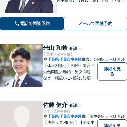
慰謝料・親権問題などご相談ください
【借金問題】最適な債務整理をご提案
【債権回収】売掛金の回収はお任せ
電話で面談予約
メールで面談予約
【葭川公園駅5分／千葉中央駅10分】
米山 和希
弁護士
千葉中央法律事務所
千葉県
千葉市中央区
葭川公園駅
から徒歩5分
|
【休日相談可】相続・遺言／
詳細を見
労働問題／離婚・男女問題
る
など、幅広いご相談に対応。
依頼者さまに丁寧に寄り添
い、納得できる解決を目指し
ます【複数弁護士在籍】複雑
な内容の紛争も、事務所一丸
佐藤 健介
弁護士
となり解決までサポート【葭
ケイン法律事務所
川公園駅5分】
千葉県
千葉市中央区
千葉中央駅
から徒歩2分
|
【法テラス利用可】【千葉中
詳細を見