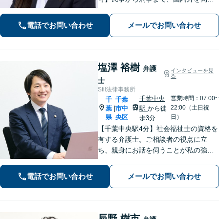
ず幅広くサポート【IT講師経験／デジ
タル証拠・資産対応】ソーシャルワー
電話でお問い合わせ
メールでお問い合わせ
カー兼司法書士と連携【法テラス・WE
B面談可】【都内面談可】
塩澤 裕樹
弁護
インタビューを見
る
士
Sfil法律事務所
千葉中央
営業時間：07:00~
千
千葉
22:00（土日祝
葉
市中
駅
から徒
|
県
央区
日）
歩3分
【千葉中央駅4分】社会福祉士の資格を
有する弁護士。ご相談者の視点に立
ち、親身にお話を伺うことが私の強み
です。「こんなことを相談してよいの
だろうか」と迷われている方でも、ま
電話でお問い合わせ
メールでお問い合わせ
ずはお気軽にご相談ください【休日・
夜間面談｜WEB面談可】
辰野 樹市