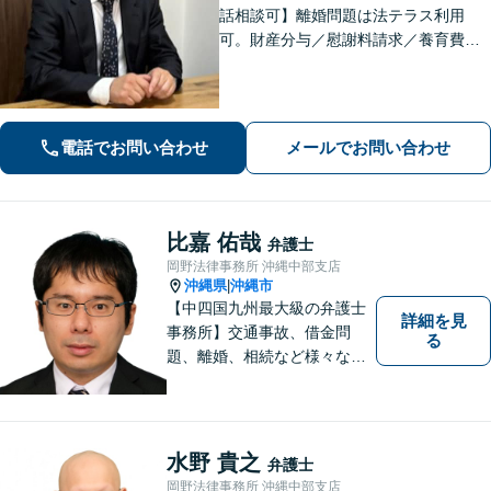
話相談可】離婚問題は法テラス利用
可。財産分与／慰謝料請求／養育費な
どを中心に対応。相続トラブルは、遺
産分割協議／遺留分、トートーメーの
問題などもご相談可能！交通事故対応
多数【バス停「天久」2分】
電話でお問い合わせ
メールでお問い合わせ
比嘉 佑哉
弁護士
岡野法律事務所 沖縄中部支店
沖縄県
沖縄市
|
【中四国九州最大級の弁護士
詳細を見
事務所】交通事故、借金問
る
題、離婚、相続など様々な問
題について、「何度でも無
料」の相談を行っています！
まずはお気軽にご相談くださ
い！
水野 貴之
弁護士
岡野法律事務所 沖縄中部支店