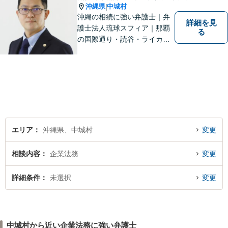
沖縄県
中城村
|
沖縄の相続に強い弁護士｜弁
詳細を見
護士法人琉球スフィア｜那覇
る
の国際通り・読谷・ライカム
の3店舗ある沖縄最大級の法律
事務所｜法律家として、法的
知識の習得を心がけるだけで
はなく、一社会人として相談
者の心に寄り添っていける弁
護士でありたいと思っていま
す。
エリア
沖縄県、中城村
変更
相談内容
企業法務
変更
詳細条件
未選択
変更
中城村から近い企業法務に強い弁護士