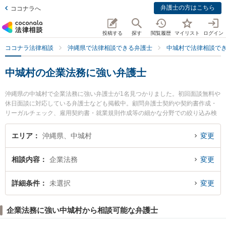
弁護士の方はこちら
ココナラへ
投稿する
探す
閲覧履歴
マイリスト
ログイン
ココナラ法律相談
沖縄県で法律相談できる弁護士
中城村で法律相談で
中城村の企業法務に強い弁護士
沖縄県の中城村で企業法務に強い弁護士が1名見つかりました。初回面談無料や
休日面談に対応している弁護士なども掲載中。顧問弁護士契約や契約書作成・
リーガルチェック、雇用契約書・就業規則作成等の細かな分野での絞り込み検
索もでき便利です。特に弁護士法人琉球スフィア ライカムオフィスの山下 剛弁
護士のプロフィール情報や弁護士費用、強みなどが注目されています。『中城
エリア
沖縄県、中城村
変更
村で土日や夜間に発生した企業法務のトラブルを今すぐに弁護士に相談した
い』『企業法務のトラブル解決の実績豊富な近くの弁護士を検索したい』『初
相談内容
企業法務
変更
回相談無料で企業法務を法律相談できる中城村内の弁護士に相談予約したい』
などでお困りの相談者さんにおすすめです。
詳細条件
未選択
変更
企業法務に強い中城村から相談可能な弁護士