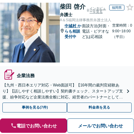
柴田 啓介
福岡県
インタビュ
ーを見る
弁護士
A＆S福岡法律事務所弁護士法人
営業時間：0
中城村
か
面談方法(対面・
らも相談
電話・ビデオな
9:00~18:00
受付中
ど)は応相談
（平日）
企業法務
【九州・西日本エリア対応・Web面談可】【16年間の裁判官経験あ
り】【話しやすく相談しやすい】契約書チェック、スタートアップ支
援、紛争対応など企業法務全般に対応。経営者のパートナーとして伴
走し、依頼者さまのビジネスをサポートします！
事例を見る(7件)
料金表を見る
電話でお問い合わせ
メールでお問い合わせ