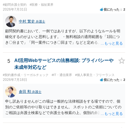
支払いを拒否すれば、少額訴訟を提起する可能性は、低いものと思わ
#顧問弁護士契約
#医療・福祉業界
れます。 ただ、裁判を東京などの遠隔地で起こされますと、対応する
2026年7月31日
役にたった
2
だけで費用がかかりますので、難しいところです。 当事者での対応で
すと、押し負けて支払うかもと考えますので、弁護士に依頼するなど
中村 繁史
弁護士
して対応をすれば、より裁判をしてくる可能性は減りますが、当然費
用がかかります。 毅然と拒否して後は裁判するならしてくださいの対
顧問契約書において、一例ではありますが、以下のようなルールを明
応、弁護士に依頼して同様の対応、裁判してきたら、従業員にて粛々
確化するのがよいと思料します。 ・無料相談の適用範囲を「1回につ
と対応のどれかを選択することになります。 以上、ご参考まで。
き〇分まで」「同一案件につき〇回まで」などと定める。 ・無料相談
の範囲を超える継続的な質疑応答やメール対応は原則として受け付け
ず、継続して対応する場合は「個別受任（有料契約）」が必要であ
る。 ・無料相談から個別の事件処理へ移行する場合は、弁護士と従業
5
AI活用Webサービスの法務相談: プライバシーや
員との間で必ず個別の委任契約書を締結し、着手金や報酬等の費用体
未成年対応など
系を事前に明示する手続を義務付ける。 相談料が無料であっても、法
#契約書作成・リーガルチェック
#IT・通信業界
#個人事業主・フリーランス
律相談という法的サービスを提供する以上、弁護士は善良な管理者の
2026年7月18日
役にたった
2
注意をもって対応する義務（善管注意義務）を負うものと思料しま
す。したがって、著しく不誠実な対応、放置、あるいは誤った不当な
倉田 勲
弁護士
回答を繰り返したような場合には、弁護士法上の誠実義務違反や品位
保持違反（弁護士法56条1項）として、弁護士会の懲戒対象となり得る
申し訳ありませんがこの場は一般的な法律相談をする場ですので、個
との理解でよいと考えます。 新たな法律事務所を探す手段について
別のご依頼等のやり取りはできません。 スポットのご依頼についての
は、このウェブサイトで探す方法のほか、弁護士会や法律事務所に直
ご相談は弁護士検索などで弁護士を検索の上、個別の弁護士にご連絡
接問い合わせをする方法もあり得ると存じます。
ください。