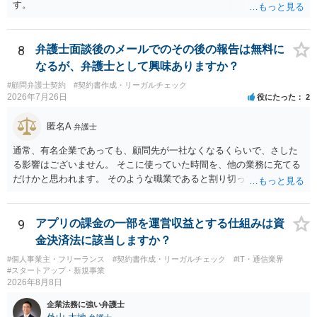
ない、又は単に権利行使されていないなど、様々な可能性がありま
す。
す。他人が販売していることだけでは、適法とは判断できません。
8
弁護士面談後のメールでのその後の報告は無料に
なるが、弁護士として興味ありますか？
#顧問弁護士契約
#契約書作成・リーガルチェック
2026年7月26日
役にたった
2
匿名A
弁護士
通常、有名企業であっても、顧問先が一社なくなるくらいで、さした
る影響はございません。 そこに使っていた時間を、他の業務に充てる
だけかと思われます。 そのような職業であると割り切ってご相談され
た方が、かえって良い弁護士に巡り会えるのではないかと思います。
相談者様のご意見が反映されることを、お祈りしております。
9
アプリの課金の一部を運営収益とする仕組みは資
金決済法に該当しますか？
#個人事業主・フリーランス
#契約書作成・リーガルチェック
#IT・通信業界
#スタートアップ・新規事業
2026年8月8日
企業法務に強い弁護士