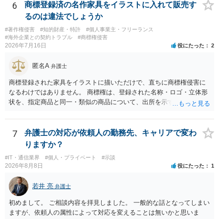
6
商標登録済の名作家具をイラストに入れて販売す
るのは違法でしょうか
#著作権侵害
#知的財産・特許
#個人事業主・フリーランス
#海外企業との契約トラブル
#商標権侵害
2026年7月16日
役にたった
2
匿名A
弁護士
商標登録された家具をイラストに描いただけで、直ちに商標権侵害に
なるわけではありません。 商標権は、登録された名称・ロゴ・立体形
状を、指定商品と同一・類似の商品について、出所を示す表示として
使用した場合に問題となります。したがって、家具を作品の題材とし
て描くにとどまる場合は、通常、商標権侵害にはなりにくいと考えら
れます。 ただし、家具名や特徴的な形状を商品名・広告に大きく表示
7
弁護士の対応が依頼人の勤務先、キャリアで変わ
し、公式商品やライセンス商品と誤認させる販売方法であれば、商標
りますか？
権や不正競争防止法上の問題が生じ得ます。家具のデザインに著作権
#IT・通信業界
#個人・プライベート
#示談
が認められる場合は、著作権も別途問題となります。 無料のSNS投稿
2026年8月8日
役にたった
1
やプレゼントでも、著作権侵害は成立し得ます。商標権については、
有料か無料かよりも、商標として使用しているかが重要です。 また、
若井 亮
弁護士
日本の商標権は原則として日本国内にのみ効力を持ちます。外国で販
売する場合は、販売国の商標・意匠等を確認する必要があります。 他
初めまして。 ご相談内容を拝見しました。 一般的な話となってしまい
の作家の例は、許諾を得ている、権利が消滅している、侵害に当たら
ますが、依頼人の属性によって対応を変えることは無いかと思いま