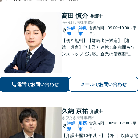
髙田 慎介
弁護士
あやはし法律事務所
沖縄
沖縄
営業時間：09:00~19:00（平
|
県
市
日）
【初回無料】【離島出張対応】【相
続・遺言】他士業と連携し納税面もワ
ンストップで対応。企業の債務整理も
お任せください【刑事事件】迅速対応
で無罪獲得や勾留請求却下の実績多数
【借金・債務整理】10年以上の経験あ
り。家族にバレない整理を実現
電話でお問い合わせ
メールでお問い合わせ
久納 京祐
弁護士
きびたき法律事務所
沖縄
那覇
営業時間：08:30~17:30（平
|
県
市
日）
【弁護士歴10年以上】【2回目以降は電