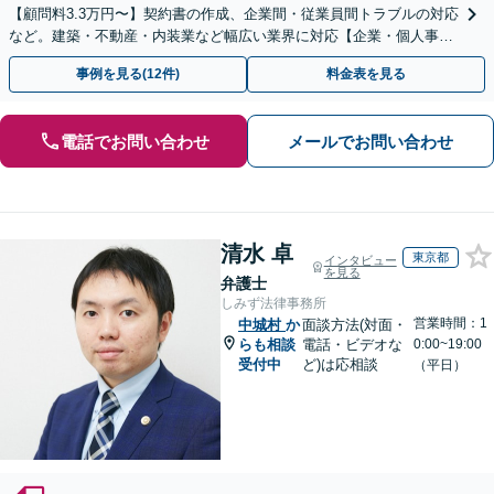
【顧問料3.3万円〜】契約書の作成、企業間・従業員間トラブルの対応
など。建築・不動産・内装業など幅広い業界に対応【企業・個人事業
主の方初回面談無料】
事例を見る(12件)
料金表を見る
電話でお問い合わせ
メールでお問い合わせ
清水 卓
東京都
インタビュー
を見る
弁護士
しみず法律事務所
営業時間：1
中城村
か
面談方法(対面・
らも相談
電話・ビデオな
0:00~19:00
受付中
ど)は応相談
（平日）