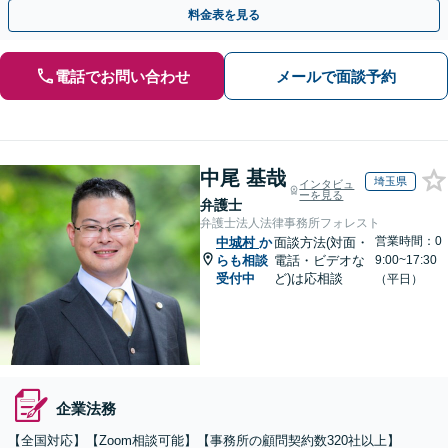
ー・ドラフトなどに対応。
料金表を見る
電話でお問い合わせ
メールで面談予約
中尾 基哉
埼玉県
インタビュ
ーを見る
弁護士
弁護士法人法律事務所フォレスト
営業時間：0
中城村
か
面談方法(対面・
らも相談
電話・ビデオな
9:00~17:30
受付中
ど)は応相談
（平日）
企業法務
【全国対応】【Zoom相談可能】【事務所の顧問契約数320社以上】