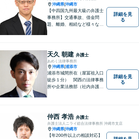
沖縄県
沖縄市
|
【中四国九州最大級の弁護士
詳細を見
事務所】交通事故、借金問
る
題、離婚、相続など様々な問
題について、「何度でも無
料」の相談を行っています！
まずはお気軽にご相談くださ
い！
天久 朝建
弁護士
あめく法律事務所
沖縄県
浦添市
|
浦添市城間所在（屋冨祖入口
詳細を見
徒歩１分） 関西の法律事務
る
所や企業法務部（社内弁護士
として）で経験を積んだ弁護
士が対応いたします
仲西 孝浩
弁護士
弁護士法人ニライ総合法律事務所 沖縄市支店
沖縄県
沖縄市
|
【年200件以上の相談対応】
詳細を見