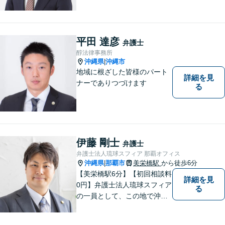
士。離婚／労働／企業法務／
債務整理／交通事故など、多
種多様なご相談に対応してお
ります。スピード感を持っ
平田 達彦
弁護士
て、かつ丁寧な対応を心がけ
醇法律事務所
ていますので、ぜひ気兼ねな
沖縄県
沖縄市
|
くご相談ください。
地域に根ざした皆様のパート
詳細を見
ナーでありつづけます
る
伊藤 剛士
弁護士
弁護士法人琉球スフィア 那覇オフィス
沖縄県
那覇市
美栄橋駅
から徒歩6分
|
【美栄橋駅6分】【初回相談料
詳細を見
0円】弁護士法人琉球スフィア
る
の一員として、この地で沖縄
の皆さまのお役に立てるよ
う、全力を尽くしてまいりま