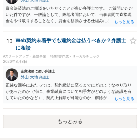
外山 大地
弁護士
資金決済法のご相談をいただくことが多い弁護士です。 ご質問いただ
いた件ですが、一般論として、隔地者間において、当事者間で直接現
金をやり取りすることなく、資金を移動させる仕組みになりますの
で、為替取引（資金移動業）に該当する可能性はあります。 もっと
も、為替取引に該当し得る場合であっても、いわゆる収納代行とし
て、資金移動業の規制の対象外となる余地があります。 この点につい
10
Web契約未着手でも違約金は払うべきか？弁護士
ては、単に「利用者から資金を受け取り、寄付団体に送金する」とい
に相談
う資金の流れだけで判断することはできず、アプリの仕組みが利用者
#スタートアップ・新規事業
#契約書作成・リーガルチェック
と寄付団体をつなぐプラットフォームとしてどのように位置付けられ
2026年8月8日
るのか、利用者からの支払がどのような性質のものなのか、寄付の意
思決定や寄付のタイミングがどのように設定されているのかなど、具
企業法務に強い弁護士
体的なサービスの座組を踏まえて検討する必要があります。 そのた
外山 大地
弁護士
め、現在検討されているアプリについて、資金移動業に該当する可能
正確な回答にあたっては、契約締結に至るまでにどのようなやり取り
性があるか、また、該当する場合にどのようなサービス設計にすれば
があったのか（特に、事業融資について相手方がどのような認識を有
資金移動業に該当しない形（収納代行など）で運用できるかについて
していたのかなど）、契約上解除が可能なのか、解除が可能であると
は、具体的なサービスの仕組みを確認した上で、個別に弁護士へご相
して契約上の違約金等を支払う必要があるのかなど、契約内容や具体
談いただくことをお勧めいたします。
的な経緯を踏まえて精査する必要がございます。 そのため、事情をお
伺いした上での検討が必要となりますので、個別に弁護士へのご相談
もっとみる
をご検討いただければと存じます。