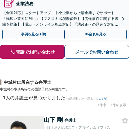
企業法務
【全国対応】スタートアップ・中小企業から上場企業までサポート
「幅広い業界に対応」【マスコミ出演歴多数】【労働事件に関する書
籍を執筆】【電話・オンライン相談対応】「法改正への迅速な対応」
「労務環境の整備でトラブルを未然に防ぐ」
事例を見る(1件)
料金表を見る
電話でお問い合わせ
メールでお問い合わせ
中城村に所在する弁護士
中城村の事務所等での面談予約が可能です。
1
人の弁護士が見つかりました
(検索結果について詳しくは
こちら
)
1件中 1-1件を表示
山下 剛
弁護士
弁護士法人琉球スフィア ライカムオフィス