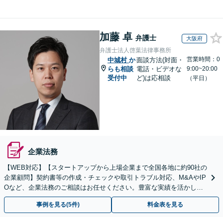
加藤 卓
弁護士
大阪府
弁護士法人啓葉法律事務所
営業時間：0
中城村
か
面談方法(対面・
らも相談
電話・ビデオな
9:00~20:00
受付中
ど)は応相談
（平日）
企業法務
【WEB対応】【スタートアップから上場企業まで全国各地に約90社の
企業顧問】契約書等の作成・チェックや取引トラブル対応、M&AやIP
Oなど、企業法務のご相談はお任せください。豊富な実績を活かし的
確に対応を進めてまいります。
事例を見る(5件)
料金表を見る