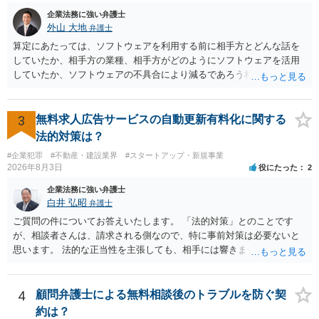
企業法務に強い弁護士
外山 大地
弁護士
算定にあたっては、ソフトウェアを利用する前に相手方とどんな話を
していたか、相手方の業種、相手方がどのようにソフトウェアを活用
していたか、ソフトウェアの不具合により減るであろう相手方の将来
の収入がどの程度得られる見込みであったか等、精査する必要があり
ます。 すでに王先生からも回答されている通り、最寄りの弁護士に相
談されることをお勧めします。
3
無料求人広告サービスの自動更新有料化に関する
法的対策は？
#企業犯罪
#不動産・建設業界
#スタートアップ・新規事業
2026年8月3日
役にたった
2
企業法務に強い弁護士
白井 弘昭
弁護士
ご質問の件についてお答えいたします。 「法的対策」とのことです
が、相談者さんは、請求される側なので、特に事前対策は必要ないと
思います。 法的な正当性を主張しても、相手には響きません。そもそ
も、法的正当性が薄いことは相手も分かっていますので。 相手方が法
的手段として裁判（おそらく少額訴訟）をするかどうかの問題ですの
で、訴訟を提起してきたら粛々と対応することになります。 少額訴訟
4
顧問弁護士による無料相談後のトラブルを防ぐ契
は、１人（１社）年間１０回までしかできないので、こちらが毅然と
約は？