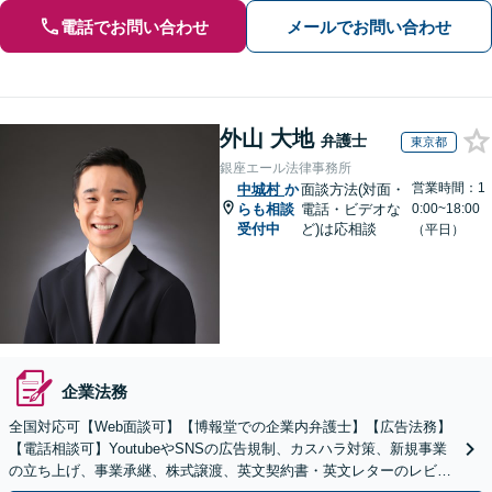
電話でお問い合わせ
メールでお問い合わせ
外山 大地
弁護士
東京都
銀座エール法律事務所
営業時間：1
中城村
か
面談方法(対面・
らも相談
電話・ビデオな
0:00~18:00
受付中
ど)は応相談
（平日）
企業法務
全国対応可【Web面談可】【博報堂での企業内弁護士】【広告法務】
【電話相談可】YoutubeやSNSの広告規制、カスハラ対策、新規事業
の立ち上げ、事業承継、株式譲渡、英文契約書・英文レターのレビュ