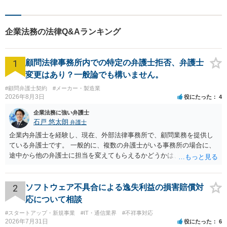
す。 「ご相談＝ご依頼」では
ございませんので、安心して
経験豊富な弁護士にご相談く
企業法務の法律Q&Aランキング
ださい。
1
顧問法律事務所内での特定の弁護士拒否、弁護士
変更はあり？一般論でも構いません。
#顧問弁護士契約
#メーカー・製造業
2026年8月3日
役にたった
4
企業法務に強い弁護士
石戸 悠太朗
弁護士
企業内弁護士を経験し、現在、外部法律事務所で、顧問業務を提供し
ている弁護士です。 一般的に、複数の弁護士がいる事務所の場合に、
途中から他の弁護士に担当を変えてもらえるかどうかは、当該事務所
の代表の判断に委ねられています。 もっとも、代表としても、依頼者
が不満を抱いている弁護士を担当にすることは望ましくないため、別
の弁護士に変更するのが通常でしょう。それでも、担当弁護士を変え
2
ソフトウェア不具合による逸失利益の損害賠償対
てくれない場合は、他の弁護士の担当案件が一般で担当を変えられな
応について相談
いなどの事情があるかと思います。 担当弁護士が変わらず、仕事内容
#スタートアップ・新規事業
#IT・通信業界
#不祥事対応
も改善されない場合には、決済権限を持つ上司に相談し、顧問契約自
2026年7月31日
役にたった
6
体を見直すのが一番かと思います。