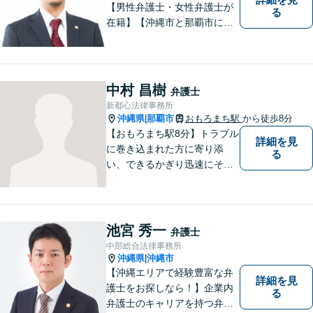
【男性弁護士・女性弁護士が
る
在籍】【沖縄市と那覇市に事
務所あり】離婚問題、相続問
題、労働雇用、刑事事件、企
業法務など幅広く対応しま
す。「沖縄ならではの習慣」
中村 昌樹
弁護士
を熟知した弁護士が多数在
新都心法律事務所
籍。
沖縄県
那覇市
おもろまち駅
から徒歩8分
|
【おもろまち駅8分】トラブル
詳細を見
に巻き込まれた方に寄り添
る
い、できるかぎり迅速にそし
て最善の解決を図るべく、常
に全力で取り組んでおりま
す。企業法務、土地問題、離
婚、借金、相続、交通事故
池宮 秀一
弁護士
等、生活上のトラブルがござ
中部総合法律事務所
いましたら、お気軽にご相談
沖縄県
沖縄市
|
下さい。
【沖縄エリアで経験豊富な弁
詳細を見
護士をお探しなら！】企業内
る
弁護士のキャリアを持つ弁護