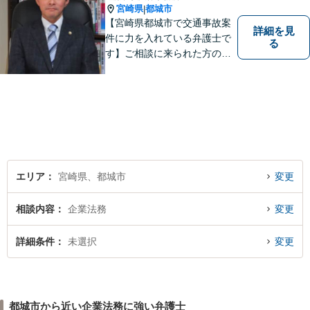
宮崎県
都城市
|
【宮崎県都城市で交通事故案
詳細を見
件に力を入れている弁護士で
る
す】ご相談に来られた方の話
に先入観を持たずに耳を傾
け，アドバイス致します。お
引き受けした案件について
は，依頼者が希望されるベス
トな解決に至るよう最善を尽
くします。お気軽にご相談く
ださい。
エリア
宮崎県、都城市
変更
相談内容
企業法務
変更
詳細条件
未選択
変更
都城市から近い企業法務に強い弁護士