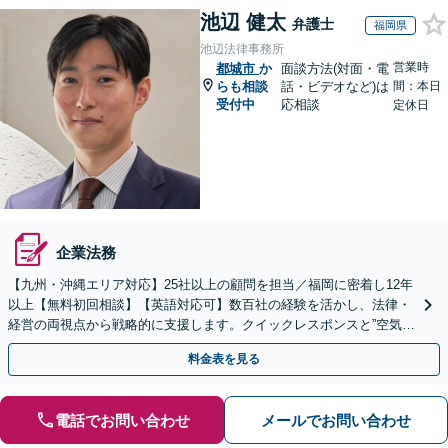
池辺 健太
弁護士
福岡県
池辺法律事務所
営業時
都城市
か
面談方法(対面・電
らも相談
話・ビデオなど)は
間：本日
受付中
応相談
定休日
企業法務
【九州・沖縄エリア対応】25社以上の顧問を担当／福岡に密着し12年
以上【無料初回相談】【英語対応可】数百社の経験を活かし、法律・
経営の両視点から戦略的に支援します。クイックレスポンスと”空気を
読む”法務に注力。コンプライアンス講師の実績多数
料金表を見る
電話でお問い合わせ
メールでお問い合わせ