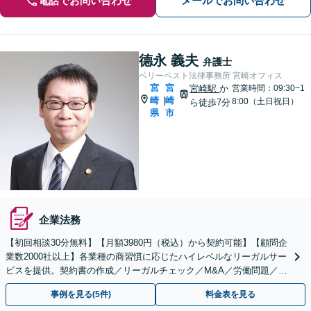
電話でお問い合わせ
メールでお問い合わせ
德永 義夫
弁護士
ベリーベスト法律事務所 宮崎オフィス
宮
宮
宮崎駅
か
営業時間：09:30~1
崎
崎
|
8:00（土日祝日）
ら徒歩7分
県
市
企業法務
【初回相談30分無料】【月額3980円（税込）から契約可能】【顧問企
業数2000社以上】各業種の商習慣に応じたハイレベルなリーガルサー
ビスを提供。契約書の作成／リーガルチェック／M&A／労働問題／知
的財産等、お任せください【他士業連携可能】
事例を見る(5件)
料金表を見る