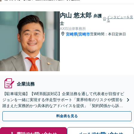
内山 悠太郎
弁護
インタビューを見
る
士
AXIS法律事務所
宮崎県
宮崎市
営業時間：本日定休日
|
企業法務
【駐車場完備】【WEB面談対応】企業法務を通して代表者が目指すビ
ジョンを一緒に実現する伴走型サポート「業界特有のリスクや慣習を
踏まえた実務的かつ具体的なアドバイスを提供」「契約関係から訴訟
まで一貫した対応力」【休日・夜間相談可】
料金表を見る