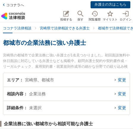
弁護士の方はこちら
ココナラへ
投稿する
探す
閲覧履歴
マイリスト
ログイン
ココナラ法律相談
宮崎県で法律相談できる弁護士
都城市で法律相談で
都城市の企業法務に強い弁護士
宮崎県の都城市で企業法務に強い弁護士が1名見つかりました。初回面談無料や
休日面談に対応している弁護士なども掲載中。顧問弁護士契約や契約書作成・
リーガルチェック、雇用契約書・就業規則作成等の細かな分野での絞り込み検
索もでき便利です。特に近藤和弘法律事務所の近藤 和弘弁護士のプロフィール
情報や弁護士費用、強みなどが注目されています。『都城市で土日や夜間に発
エリア
宮崎県、都城市
変更
生した企業法務のトラブルを今すぐに弁護士に相談したい』『企業法務のトラ
ブル解決の実績豊富な近くの弁護士を検索したい』『初回相談無料で企業法務
相談内容
企業法務
変更
を法律相談できる都城市内の弁護士に相談予約したい』などでお困りの相談者
さんにおすすめです。
詳細条件
未選択
変更
企業法務に強い都城市から相談可能な弁護士