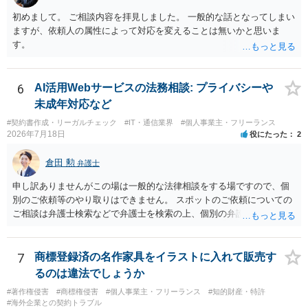
保持違反（弁護士法56条1項）として、弁護士会の懲戒対象となり得る
初めまして。 ご相談内容を拝見しました。 一般的な話となってしまい
との理解でよいと考えます。 新たな法律事務所を探す手段について
ますが、依頼人の属性によって対応を変えることは無いかと思いま
は、このウェブサイトで探す方法のほか、弁護士会や法律事務所に直
す。
接問い合わせをする方法もあり得ると存じます。
6
AI活用Webサービスの法務相談: プライバシーや
未成年対応など
#契約書作成・リーガルチェック
#IT・通信業界
#個人事業主・フリーランス
2026年7月18日
役にたった
2
倉田 勲
弁護士
申し訳ありませんがこの場は一般的な法律相談をする場ですので、個
別のご依頼等のやり取りはできません。 スポットのご依頼についての
ご相談は弁護士検索などで弁護士を検索の上、個別の弁護士にご連絡
ください。
7
商標登録済の名作家具をイラストに入れて販売す
るのは違法でしょうか
#著作権侵害
#商標権侵害
#個人事業主・フリーランス
#知的財産・特許
#海外企業との契約トラブル