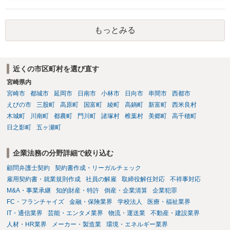
で、為替取引（資金移動業）に該当する可能性はあります。 もっと
も、為替取引に該当し得る場合であっても、いわゆる収納代行とし
て、資金移動業の規制の対象外となる余地があります。 この点につい
もっとみる
ては、単に「利用者から資金を受け取り、寄付団体に送金する」とい
う資金の流れだけで判断することはできず、アプリの仕組みが利用者
と寄付団体をつなぐプラットフォームとしてどのように位置付けられ
るのか、利用者からの支払がどのような性質のものなのか、寄付の意
近くの市区町村を選び直す
思決定や寄付のタイミングがどのように設定されているのかなど、具
宮崎県内
体的なサービスの座組を踏まえて検討する必要があります。 そのた
め、現在検討されているアプリについて、資金移動業に該当する可能
宮崎市
都城市
延岡市
日南市
小林市
日向市
串間市
西都市
性があるか、また、該当する場合にどのようなサービス設計にすれば
えびの市
三股町
高原町
国富町
綾町
高鍋町
新富町
西米良村
資金移動業に該当しない形（収納代行など）で運用できるかについて
木城町
川南町
都農町
門川町
諸塚村
椎葉村
美郷町
高千穂町
は、具体的なサービスの仕組みを確認した上で、個別に弁護士へご相
日之影町
五ヶ瀬町
談いただくことをお勧めいたします。
企業法務の分野詳細で絞り込む
顧問弁護士契約
契約書作成・リーガルチェック
雇用契約書・就業規則作成
社員の解雇
取締役解任対応
不祥事対応
M&A・事業承継
知的財産・特許
倒産・企業清算
企業犯罪
FC・フランチャイズ
金融・保険業界
学校法人
医療・福祉業界
IT・通信業界
芸能・エンタメ業界
物流・運送業
不動産・建設業界
人材・HR業界
メーカー・製造業
環境・エネルギー業界