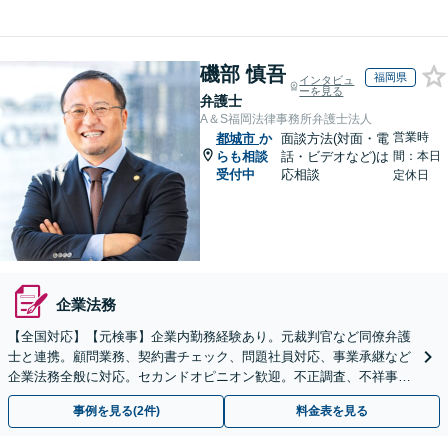
磯部 慎吾
福岡県
インタビュ
ーを見る
弁護士
A＆S福岡法律事務所弁護士法人
営業時
都城市
か
面談方法(対面・電
らも相談
話・ビデオなど)は
間：本日
受付中
応相談
定休日
企業法務
【全国対応】【元検事】企業内勤務経験あり。元裁判官など同僚弁護
士と連携。顧問業務、契約書チェック、問題社員対応、事業承継など
企業法務全般に対応。セカンドオピニオン歓迎。不正調査、不祥事や
ハラスメントの対応・予防にも実績。事業を守り成長支援。
事例を見る(2件)
料金表を見る