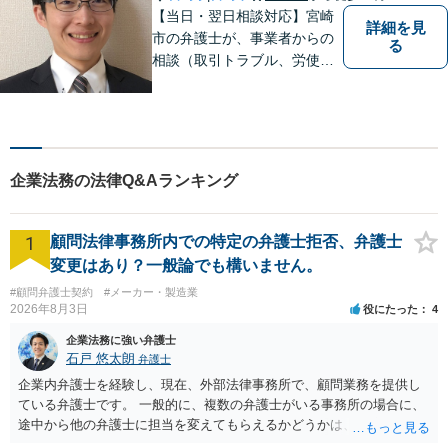
【当日・翌日相談対応】宮崎
詳細を見
市の弁護士が、事業者からの
る
相談（取引トラブル、労使関
係、コンプライアンス関係
（景表法、個人情報保護法
等）、補助金、採用等）をお
受けします。
企業法務の法律Q&Aランキング
1
顧問法律事務所内での特定の弁護士拒否、弁護士
変更はあり？一般論でも構いません。
#顧問弁護士契約
#メーカー・製造業
2026年8月3日
役にたった
4
企業法務に強い弁護士
石戸 悠太朗
弁護士
企業内弁護士を経験し、現在、外部法律事務所で、顧問業務を提供し
ている弁護士です。 一般的に、複数の弁護士がいる事務所の場合に、
途中から他の弁護士に担当を変えてもらえるかどうかは、当該事務所
の代表の判断に委ねられています。 もっとも、代表としても、依頼者