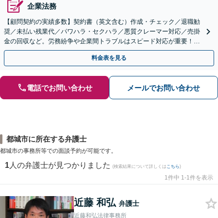
企業法務
【顧問契約の実績多数】契約書（英文含む）作成・チェック／退職勧
奨／未払い残業代／パワハラ・セクハラ／悪質クレーマー対応／売掛
金の回収など。労務紛争や企業間トラブルはスピード対応が重要！ビ
ジネスを発展させるために全力でサポートします。
料金表を見る
電話でお問い合わせ
メールでお問い合わせ
都城市に所在する弁護士
都城市の事務所等での面談予約が可能です。
1
人の弁護士が見つかりました
(検索結果について詳しくは
こちら
)
1件中 1-1件を表示
近藤 和弘
弁護士
近藤和弘法律事務所