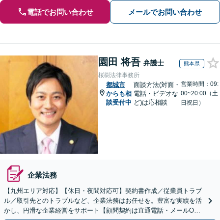
電話でお問い合わせ
メールでお問い合わせ
園田 将吾
弁護士
熊本県
桜樹法律事務所
営業時間：09:
都城市
面談方法(対面・
からも相
電話・ビデオな
00~20:00（土
談受付中
ど)は応相談
日祝日）
企業法務
【九州エリア対応】【休日・夜間対応可】契約書作成／従業員トラブ
ル／取引先とのトラブルなど、企業法務はお任せを。豊富な実績を活
かし、円滑な企業経営をサポート【顧問契約は直通電話・メールO