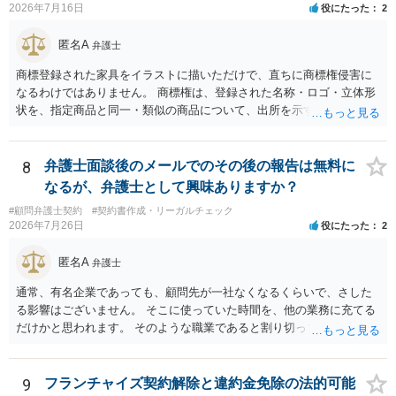
2026年7月16日
役にたった
2
匿名A
弁護士
商標登録された家具をイラストに描いただけで、直ちに商標権侵害に
なるわけではありません。 商標権は、登録された名称・ロゴ・立体形
状を、指定商品と同一・類似の商品について、出所を示す表示として
使用した場合に問題となります。したがって、家具を作品の題材とし
て描くにとどまる場合は、通常、商標権侵害にはなりにくいと考えら
れます。 ただし、家具名や特徴的な形状を商品名・広告に大きく表示
8
弁護士面談後のメールでのその後の報告は無料に
し、公式商品やライセンス商品と誤認させる販売方法であれば、商標
なるが、弁護士として興味ありますか？
権や不正競争防止法上の問題が生じ得ます。家具のデザインに著作権
#顧問弁護士契約
#契約書作成・リーガルチェック
が認められる場合は、著作権も別途問題となります。 無料のSNS投稿
2026年7月26日
役にたった
2
やプレゼントでも、著作権侵害は成立し得ます。商標権については、
有料か無料かよりも、商標として使用しているかが重要です。 また、
匿名A
弁護士
日本の商標権は原則として日本国内にのみ効力を持ちます。外国で販
売する場合は、販売国の商標・意匠等を確認する必要があります。 他
通常、有名企業であっても、顧問先が一社なくなるくらいで、さした
の作家の例は、許諾を得ている、権利が消滅している、侵害に当たら
る影響はございません。 そこに使っていた時間を、他の業務に充てる
ない、又は単に権利行使されていないなど、様々な可能性がありま
だけかと思われます。 そのような職業であると割り切ってご相談され
す。他人が販売していることだけでは、適法とは判断できません。
た方が、かえって良い弁護士に巡り会えるのではないかと思います。
相談者様のご意見が反映されることを、お祈りしております。
9
フランチャイズ契約解除と違約金免除の法的可能