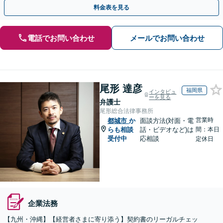
K】【不動産・介護業界に精通】手ごろなな料金プランあり
料金表を見る
電話でお問い合わせ
メールでお問い合わせ
尾形 達彦
福岡県
インタビュ
ーを見る
弁護士
尾形総合法律事務所
営業時
都城市
か
面談方法(対面・電
らも相談
話・ビデオなど)は
間：本日
受付中
応相談
定休日
企業法務
【九州・沖縄】【経営者さまに寄り添う】契約書のリーガルチェッ