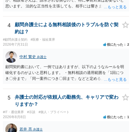
が、相談者さんは、請求される側なので、特に事前対策は必要ないと
思います。 法的な正当性を主張しても、相手には響きません。そもそ
も、法的正当性が薄いことは相手も分かっていますので。 相手方が法
的手段として裁判（おそらく少額訴訟）をするかどうかの問題ですの
で、訴訟を提起してきたら粛々と対応することになります。 少額訴訟
4
顧問弁護士による無料相談後のトラブルを防ぐ契
は、１人（１社）年間１０回までしかできないので、こちらが毅然と
約は？
支払いを拒否すれば、少額訴訟を提起する可能性は、低いものと思わ
#顧問弁護士契約
#医療・福祉業界
れます。 ただ、裁判を東京などの遠隔地で起こされますと、対応する
2026年7月31日
役にたった
2
だけで費用がかかりますので、難しいところです。 当事者での対応で
すと、押し負けて支払うかもと考えますので、弁護士に依頼するなど
中村 繁史
弁護士
して対応をすれば、より裁判をしてくる可能性は減りますが、当然費
用がかかります。 毅然と拒否して後は裁判するならしてくださいの対
顧問契約書において、一例ではありますが、以下のようなルールを明
応、弁護士に依頼して同様の対応、裁判してきたら、従業員にて粛々
確化するのがよいと思料します。 ・無料相談の適用範囲を「1回につ
と対応のどれかを選択することになります。 以上、ご参考まで。
き〇分まで」「同一案件につき〇回まで」などと定める。 ・無料相談
の範囲を超える継続的な質疑応答やメール対応は原則として受け付け
ず、継続して対応する場合は「個別受任（有料契約）」が必要であ
る。 ・無料相談から個別の事件処理へ移行する場合は、弁護士と従業
5
弁護士の対応が依頼人の勤務先、キャリアで変わ
員との間で必ず個別の委任契約書を締結し、着手金や報酬等の費用体
りますか？
系を事前に明示する手続を義務付ける。 相談料が無料であっても、法
#IT・通信業界
#示談
#個人・プライベート
律相談という法的サービスを提供する以上、弁護士は善良な管理者の
2026年8月8日
役にたった
1
注意をもって対応する義務（善管注意義務）を負うものと思料しま
す。したがって、著しく不誠実な対応、放置、あるいは誤った不当な
若井 亮
弁護士
回答を繰り返したような場合には、弁護士法上の誠実義務違反や品位