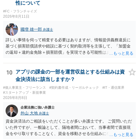
性について
#FC・フランチャイズ
2026年8月11日
國増 雄一郎
弁護士
詳しい事情を伺って精査する必要はありますが、情報提供義務違反に
基づく損害賠償請求や錯誤に基づく契約取消等を主張して、「加盟金
の返却＋違約金免除＋損害賠償」を実現できる可能性はあると思いま
す。 当職は対応可能ですので、ご相談等あればご連絡ください。
10
アプリの課金の一部を運営収益とする仕組みは資
金決済法に該当しますか？
#個人事業主・フリーランス
#契約書作成・リーガルチェック
#IT・通信業界
#スタートアップ・新規事業
2026年8月8日
企業法務に強い弁護士
外山 大地
弁護士
資金決済法のご相談をいただくことが多い弁護士です。 ご質問いただ
いた件ですが、一般論として、隔地者間において、当事者間で直接現
金をやり取りすることなく、資金を移動させる仕組みになりますの