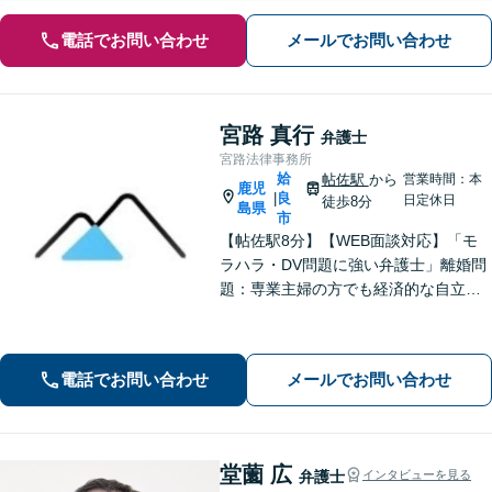
電話でお問い合わせ
メールでお問い合わせ
宮路 真行
弁護士
宮路法律事務所
姶
帖佐駅
から
営業時間：本
鹿児
良
|
日定休日
徒歩8分
島県
市
【帖佐駅8分】【WEB面談対応】「モ
ラハラ・DV問題に強い弁護士」離婚問
題：専業主婦の方でも経済的な自立に
向けた道筋を示し、新しい人生のスタ
ートをバックアップ「借金問題：毎月
の返済に追われる自転車操業状態の方
電話でお問い合わせ
メールでお問い合わせ
もご相談ください」【休日・夜間相談
可】
堂薗 広
弁護士
インタビューを見る