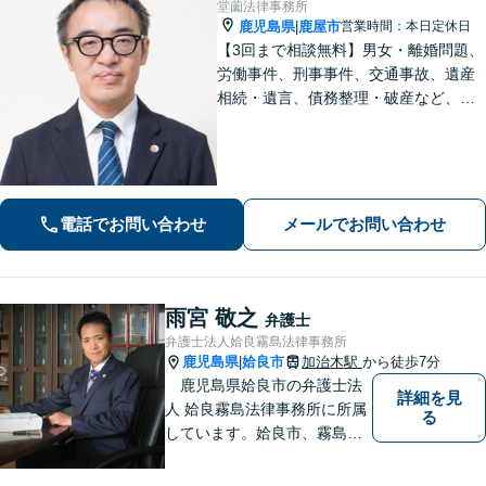
堂薗法律事務所
鹿児島県
鹿屋市
営業時間：本日定休日
|
【3回まで相談無料】男女・離婚問題、
労働事件、刑事事件、交通事故、遺産
相続・遺言、債務整理・破産など、幅
広く対応しています。【休日・夜間も
対応】どこに相談したらいいか分から
ない場合、まずは堂園法律事務所まで
ご相談ください。
電話でお問い合わせ
メールでお問い合わせ
雨宮 敬之
弁護士
弁護士法人姶良霧島法律事務所
鹿児島県
姶良市
加治木駅
から徒歩7分
|
鹿児島県姶良市の弁護士法
詳細を見
人 姶良霧島法律事務所に所属
る
しています。姶良市、霧島
市、伊佐市地区に存在する法
律事務所の中では一番長い業