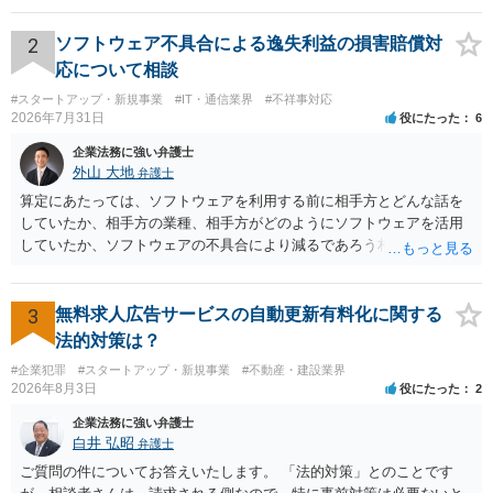
が不満を抱いている弁護士を担当にすることは望ましくないため、別
の弁護士に変更するのが通常でしょう。それでも、担当弁護士を変え
2
ソフトウェア不具合による逸失利益の損害賠償対
てくれない場合は、他の弁護士の担当案件が一般で担当を変えられな
応について相談
いなどの事情があるかと思います。 担当弁護士が変わらず、仕事内容
#スタートアップ・新規事業
#IT・通信業界
#不祥事対応
も改善されない場合には、決済権限を持つ上司に相談し、顧問契約自
2026年7月31日
役にたった
6
体を見直すのが一番かと思います。
企業法務に強い弁護士
外山 大地
弁護士
算定にあたっては、ソフトウェアを利用する前に相手方とどんな話を
していたか、相手方の業種、相手方がどのようにソフトウェアを活用
していたか、ソフトウェアの不具合により減るであろう相手方の将来
の収入がどの程度得られる見込みであったか等、精査する必要があり
ます。 すでに王先生からも回答されている通り、最寄りの弁護士に相
談されることをお勧めします。
3
無料求人広告サービスの自動更新有料化に関する
法的対策は？
#企業犯罪
#スタートアップ・新規事業
#不動産・建設業界
2026年8月3日
役にたった
2
企業法務に強い弁護士
白井 弘昭
弁護士
ご質問の件についてお答えいたします。 「法的対策」とのことです