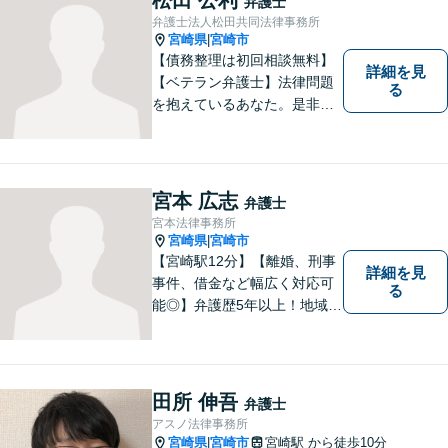
弁護士
弁護士法人松田共同法律事務所
宮崎県
宮崎市
|
【債務整理は初回相談無料】
詳細を見
【ベテラン弁護士】法律問題
る
を抱えているあなた。是非一
度ご相談ください。
宮本 広志
弁護士
宮本法律事務所
宮崎県
宮崎市
|
【宮崎駅12分】【離婚、刑事
詳細を見
事件、借金など幅広く対応可
る
能◎】弁護歴5年以上！地域に
密着し、一人一人に向き合い
事件を解決してまいります。
お困りごとがあれば、お気軽
にご相談ください。迅速・適
田所 伸吾
弁護士
切な解決を目指し尽力しま
アスノ法律事務所
す。
宮崎県
宮崎市
宮崎駅
から徒歩10分
|