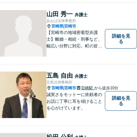
務実績がある事務所であり、
相続分野を中心に取り扱って
山田 秀一
弁護士
おります。
あおば法律事務所
宮崎県
宮崎市
|
【宮崎市の地域密着型弁護
詳細を見
士】離婚・相続・刑事など、
る
幅広い分野に対応。町の皆様
を平穏な暮らしへと導きま
す。問題はお一人で抱え込む
ことなく、お気軽にご相談く
ださい。きっと道が開けま
五島 自由
弁護士
す。
五島法律事務所
宮崎県
宮崎市
宮崎駅
から徒歩10分
|
誠実さをモットーに依頼者の
詳細を見
お話に丁寧に耳を傾けること
る
を心がけています。
松田 公利