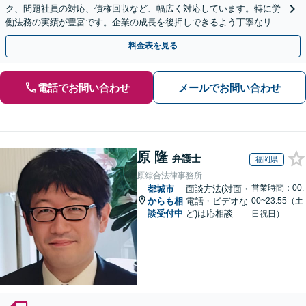
ク、問題社員の対応、債権回収など、幅広く対応しています。特に労
働法務の実績が豊富です。企業の成長を後押しできるよう丁寧なリー
ガルサービスを提供いたします。
料金表を見る
電話でお問い合わせ
メールでお問い合わせ
原 隆
弁護士
福岡県
原綜合法律事務所
営業時間：00:
都城市
面談方法(対面・
からも相
電話・ビデオな
00~23:55（土
談受付中
ど)は応相談
日祝日）