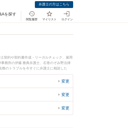
弁護士の方はこちら
&Aを探す
閲覧履歴
マイリスト
ログイン
護士契約や契約書作成・リーガルチェック、雇用
律事務所の伊藤 雅典弁護士、石巻のぞみ野法律
法務のトラブルを今すぐに弁護士に相談した
弁護士に相談予約したい』などでお困りの相談者
変更
変更
変更