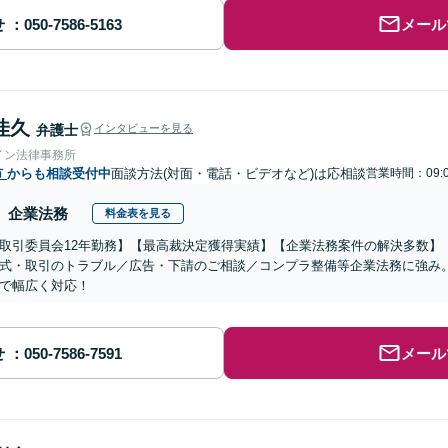
せ
メール
佳久
弁護士
インタビューを見る
イン法律事務所
市
からも相談受付中
面談方法(対面・電話・ビデオなど)は応相談
営業時間：09:0
企業法務
料金表を見る
取引委員会12年勤務】【最高裁決定獲得実績】【企業法務案件の解決多数】
式・取引のトラブル／広告・下請のご相談／コンプラ整備等企業法務に強み
で幅広く対応！
せ
メール