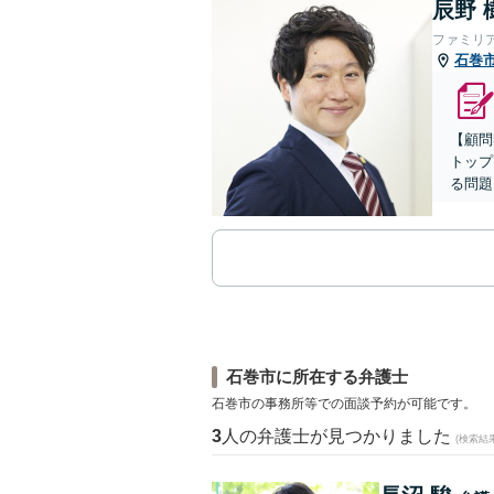
辰野 
ファミリ
石巻
【顧問
トップ
る問題
石巻市に所在する弁護士
石巻市の事務所等での面談予約が可能です。
3
人の弁護士が見つかりました
(検索結