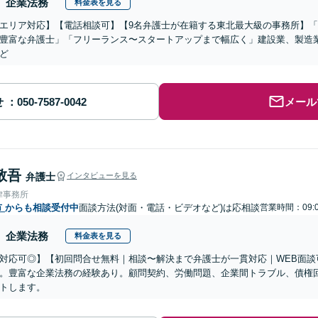
企業法務
料金表を見る
エリア対応】【電話相談可】【9名弁護士が在籍する東北最大級の事務所】「
豊富な弁護士」「フリーランス〜スタートアップまで幅広く」建設業、製造業
ど
せ
メール
敬吾
弁護士
インタビューを見る
律事務所
市
からも相談受付中
面談方法(対面・電話・ビデオなど)は応相談
営業時間：09:0
企業法務
料金表を見る
対応可◎】【初回問合せ無料｜相談〜解決まで弁護士が一貫対応｜WEB面談
。豊富な企業法務の経験あり。顧問契約、労働問題、企業間トラブル、債権
トします。