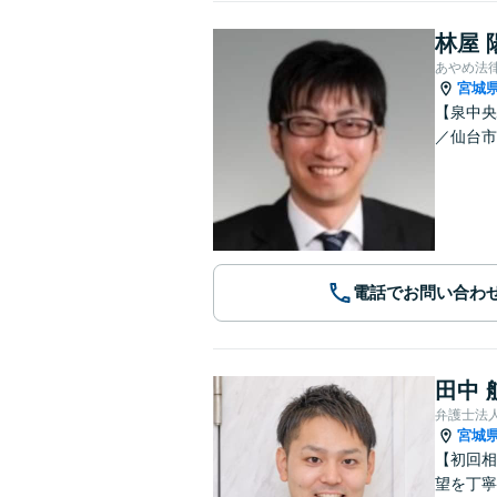
林屋 
あやめ法
宮城
【泉中央
／仙台市
電話でお問い合わ
田中 
弁護士法
宮城
【初回相
望を丁寧