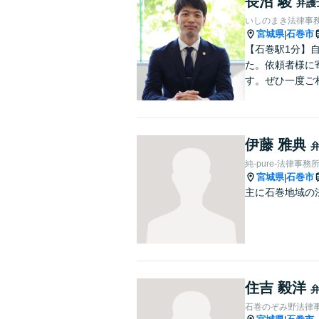
長沼 駿
弁護
いしのまき法律事
宮城県
石巻市
|
【石巻駅1分】
た。依頼者様に
す。ぜひ一度ご
伊藤 雅典
純-pure-法律事務
宮城県
石巻市
|
主に石巻地域の
住吉 毅洋
石巻のぞみ野法律