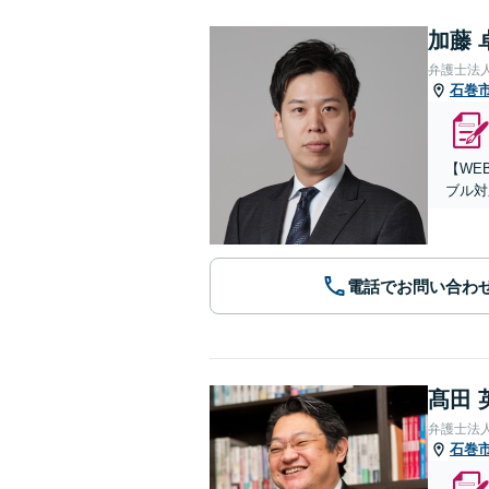
加藤 
弁護士法
石巻
【WE
ブル対
電話でお問い合わ
髙田 
弁護士法
石巻