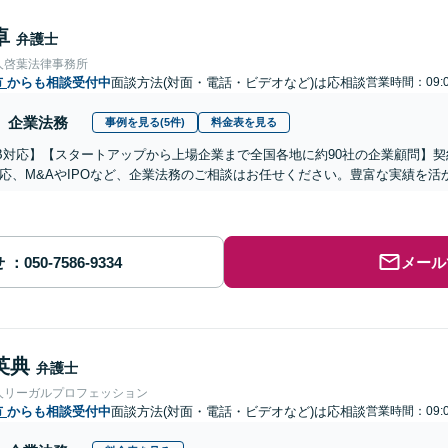
卓
弁護士
人啓葉法律事務所
市
からも相談受付中
面談方法(対面・電話・ビデオなど)は応相談
営業時間：09:0
企業法務
事例を見る(5件)
料金表を見る
B対応】【スタートアップから上場企業まで全国各地に約90社の企業顧問】
応、M&AやIPOなど、企業法務のご相談はお任せください。豊富な実績を
せ
メール
英典
弁護士
人リーガルプロフェッション
市
からも相談受付中
面談方法(対面・電話・ビデオなど)は応相談
営業時間：09:0