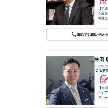
【東北
た経験
福祉な
電話でお問い合わ
林田 
玄界灘法
石巻
【全国
主も可
サポー