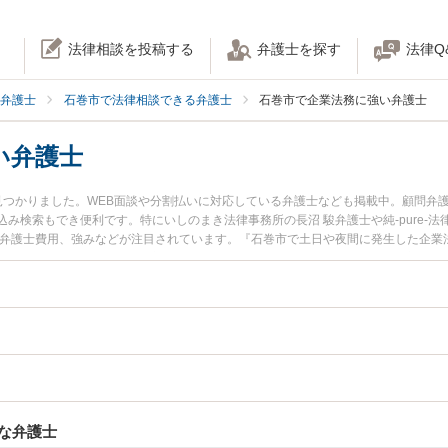
法律相談を投稿する
弁護士を探す
法律Q
弁護士
石巻市で法律相談できる弁護士
石巻市で企業法務に強い弁護士
い弁護士
見つかりました。WEB面談や分割払いに対応している弁護士なども掲載中。顧問弁
み検索もでき便利です。特にいしのまき法律事務所の長沼 駿弁護士や純-pure-法
や弁護士費用、強みなどが注目されています。『石巻市で土日や夜間に発生した企業
くの弁護士を検索したい』『初回相談無料で企業法務を法律相談できる石巻市内の
な弁護士