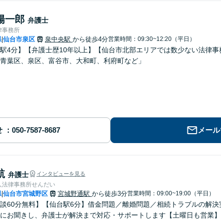
陽一郎
弁護士
律事務所
県
仙台市泉区
泉中央駅
から徒歩4分
営業時間：09:30~12:20（平日）
|
駅4分】【弁護士歴10年以上】【仙台市北部エリアでは数少ない法律
青葉区、泉区、富谷市、大和町、利府町など」
せ
メール
航
弁護士
インタビューを見る
人法律事務所せんだい
県
仙台市宮城野区
宮城野通駅
から徒歩3分
営業時間：09:00~19:00（平日）
|
談60分無料】【仙台駅6分】借金問題／離婚問題／相続トラブルの解
にお聞きし、弁護士が解決まで対応・サポートします【土曜日も営業】