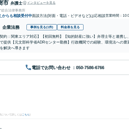
樹市
弁護士
インタビューを見る
ア総合法律事務所
市
からも相談受付中
面談方法(対面・電話・ビデオなど)は応相談
営業時間：10:0
企業法務
事例を見る(1件)
料金表を見る
契約：関東エリア対応】【初回無料】【知的財産に強い】弁理士等と連携し
で提供【元文部科学省ADRセンター勤務】行政機関での経験、環境法への豊
を解決へ導きます
電話でお問い合わせ
果について詳しくは
こちら
)