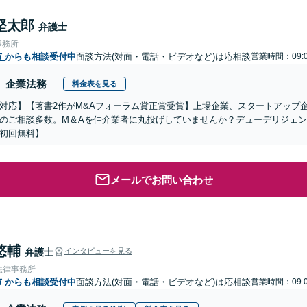
堅太郎
弁護士
事務所
市
からも相談受付中
面談方法(対面・電話・ビデオなど)は応相談
営業時間：09:0
企業法務
料金表を見る
対応】【著書2作がM&Aフォーラム賞正賞受賞】上場企業、スタートアップ
のご相談多数。M＆Aを仲介業者に丸投げしていませんか？デューデリジェ
初回無料】
メールでお問い合わせ
悠輔
弁護士
インタビューを見る
法律事務所
市
からも相談受付中
面談方法(対面・電話・ビデオなど)は応相談
営業時間：09:0