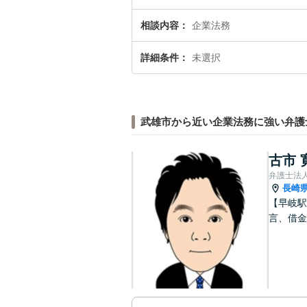
相談内容
企業法務
詳細条件
未選択
武雄市から近い企業法務に強い弁護
古市 
弁護士法
長崎
【早岐駅
言、借金