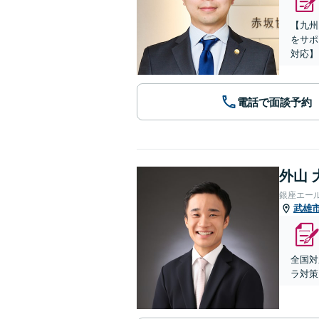
【九州
をサポ
対応】
電話で面談予約
外山 
銀座エー
武雄
全国対
ラ対策