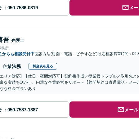
せ
メー
将吾
弁護士
事務所
市
からも相談受付中
面談方法(対面・電話・ビデオなど)は応相談
営業時間：09:3
企業法務
料金表を見る
エリア対応】【休日・夜間対応可】契約書作成／従業員トラブル／取引先と
富な実績を活かし、円滑な企業経営をサポート【顧問契約は直通電話・メー
なな料金プランあり
せ
メール