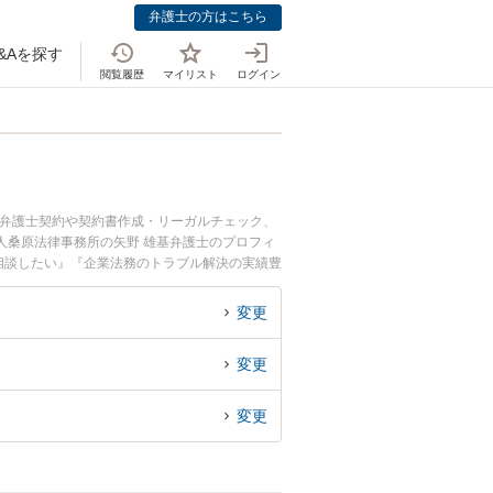
弁護士の方はこちら
&Aを探す
閲覧履歴
マイリスト
ログイン
問弁護士契約や契約書作成・リーガルチェック、
人桑原法律事務所の矢野 雄基弁護士のプロフィ
相談したい』『企業法務のトラブル解決の実績豊
の相談者さんにおすすめです。
変更
変更
変更