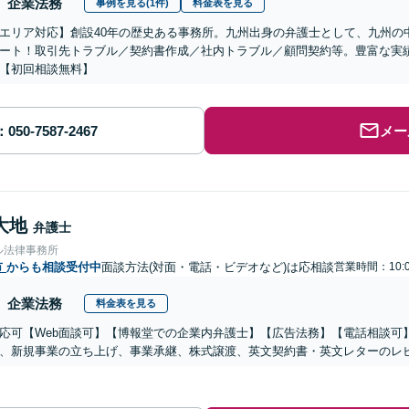
企業法務
事例を見る(1件)
料金表を見る
エリア対応】創設40年の歴史ある事務所。九州出身の弁護士として、九州の
ート！取引先トラブル／契約書作成／社内トラブル／顧問契約等。豊富な実
【初回相談無料】
メー
大地
弁護士
ル法律事務所
市
からも相談受付中
面談方法(対面・電話・ビデオなど)は応相談
営業時間：10:0
企業法務
料金表を見る
応可【Web面談可】【博報堂での企業内弁護士】【広告法務】【電話相談可】Yo
、新規事業の立ち上げ、事業承継、株式譲渡、英文契約書・英文レターのレ