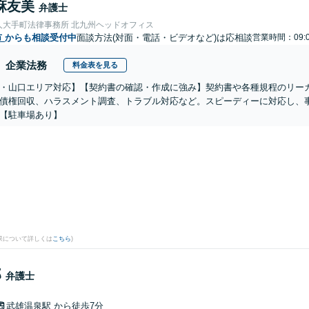
麻友美
弁護士
人大手町法律事務所 北九州ヘッドオフィス
市
からも相談受付中
面談方法(対面・電話・ビデオなど)は応相談
営業時間：09:0
企業法務
料金表を見る
・山口エリア対応】【契約書の確認・作成に強み】契約書や各種規程のリー
債権回収、ハラスメント調査、トラブル対応など。スピーディーに対応し、
【駐車場あり】
果について詳しくは
こちら
)
郎
弁護士
武雄温泉駅
から徒歩7分