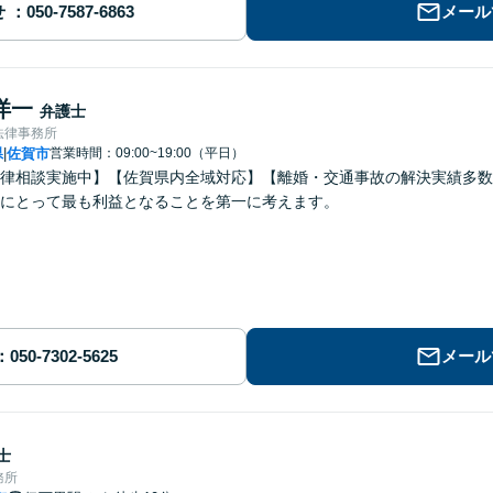
せ
メール
洋一
弁護士
法律事務所
県
佐賀市
営業時間：09:00~19:00（平日）
|
律相談実施中】【佐賀県内全域対応】【離婚・交通事故の解決実績多数
にとって最も利益となることを第一に考えます。
メール
士
務所