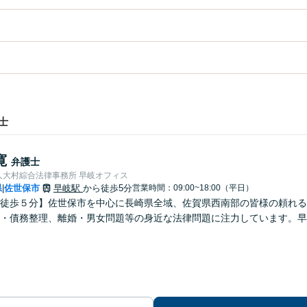
士
寛
弁護士
人大村綜合法律事務所 早岐オフィス
県
佐世保市
早岐駅
から徒歩5分
営業時間：09:00~18:00（平日）
|
徒歩５分】佐世保市を中心に長崎県全域、佐賀県西南部の皆様の頼れる
・債務整理、離婚・男女問題等の身近な法律問題に注力しています。早