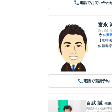
電話でお問い合わ
富永 
ありあけ
佐賀
【無料法
依頼者様
電話で面談予約
百武 誠
弁護
陶都みらい法律事