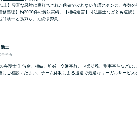
年以上】豊富な経験に裏打ちされた的確でぶれない弁護スタンス。多数の
債務整理】約2000件の解決実績。【相続遺言】司法書士などとも連携
他弁護士と協力も。元調停委員。
弁護士
律事務所
さの弁護士 】借金、相続、離婚、交通事故、企業法務、刑事事件などの
軽にご相談ください。チーム体制による迅速で最適なリーガルサービス