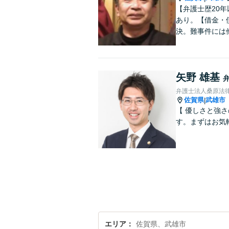
【弁護士歴20
あり。【借金・
決。難事件には
矢野 雄基
弁護士法人桑原法
佐賀県
武雄市
|
【 優しさと強
す。まずはお気
エリア
佐賀県、武雄市