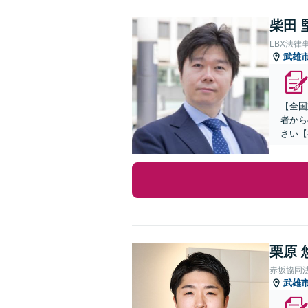
柴田 
LBX法律
武雄
【全国
者から
さい【
栗原 
赤坂協同
武雄