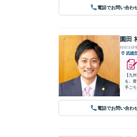
電話でお問い合わ
園田 
桜樹法律
武雄
【九州
を。豊
手ごろ
電話でお問い合わ