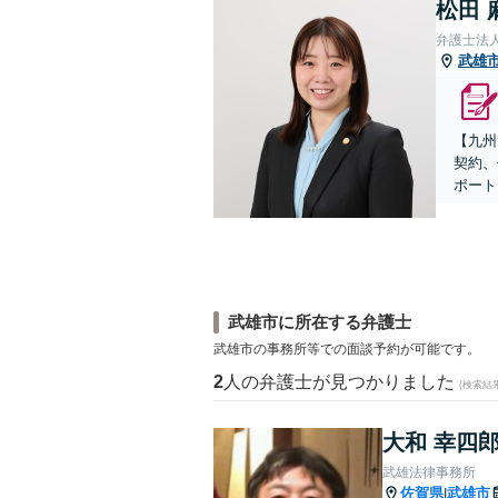
松田 
弁護士法
武雄
【九州
契約、
ポート
武雄市に所在する弁護士
武雄市の事務所等での面談予約が可能です。
2
人の弁護士が見つかりました
(検索結
大和 幸四
武雄法律事務所
佐賀県
武雄市
|