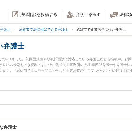
法律相談を投稿する
弁護士を探す
法律Q
弁護士
武雄市で法律相談できる弁護士
武雄市で企業法務に強い弁護士
い弁護士
見つかりました。初回面談無料や夜間面談に対応している弁護士なども掲載中。顧
絞り込み検索もでき便利です。特に武雄法律事務所の大和 幸四郎弁護士や弁護士法
います。『武雄市で土日や夜間に発生した企業法務のトラブルを今すぐに弁護士に
料で企業法務を法律相談できる武雄市内の弁護士に相談予約したい』などでお困り
な弁護士