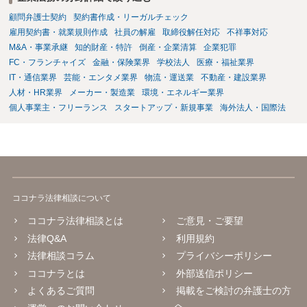
談いただくことをお勧めいたします。
顧問弁護士契約
契約書作成・リーガルチェック
雇用契約書・就業規則作成
社員の解雇
取締役解任対応
不祥事対応
M&A・事業承継
知的財産・特許
倒産・企業清算
企業犯罪
FC・フランチャイズ
金融・保険業界
学校法人
医療・福祉業界
IT・通信業界
芸能・エンタメ業界
物流・運送業
不動産・建設業界
人材・HR業界
メーカー・製造業
環境・エネルギー業界
個人事業主・フリーランス
スタートアップ・新規事業
海外法人・国際法
ココナラ法律相談について
ココナラ法律相談とは
ご意見・ご要望
法律Q&A
利用規約
法律相談コラム
プライバシーポリシー
ココナラとは
外部送信ポリシー
よくあるご質問
掲載をご検討の弁護士の方
へ