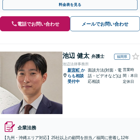
ジネスを発展させるために全力でサポートします。
料金表を見る
電話でお問い合わせ
メールでお問い合わせ
池辺 健太
弁護士
福岡県
池辺法律事務所
営業時
新宮町
か
面談方法(対面・電
らも相談
話・ビデオなど)は
間：本日
受付中
応相談
定休日
企業法務
【九州・沖縄エリア対応】25社以上の顧問を担当／福岡に密着し12年