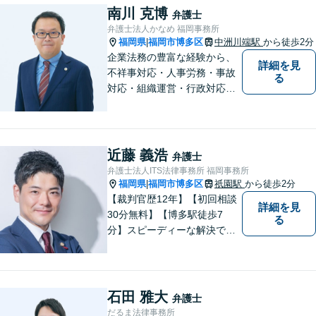
ビジネス上の法的課題まで、
南川 克博
弁護士
各種法律相談、訴訟・債権回
弁護士法人かなめ 福岡事務所
収等のご依頼を承っておりま
福岡県
福岡市博多区
中洲川端駅
から徒歩2分
|
す。
企業法務の豊富な経験から、
詳細を見
不祥事対応・人事労務・事故
る
対応・組織運営・行政対応な
ど、介護現場や幼保現場にお
ける多様な法的トラブルを解
決していきます。
近藤 義浩
弁護士
弁護士法人ITS法律事務所 福岡事務所
福岡県
福岡市博多区
祇園駅
から徒歩2分
|
【裁判官歴12年】【初回相談
詳細を見
30分無料】【博多駅徒歩7
る
分】スピーディーな解決で
「困った…」を「よかっ
た！」に。裁判官経験を武器
に、お困りごとを解決して、
「明日に向かって進む力」を
石田 雅大
弁護士
サポートします。
だるま法律事務所