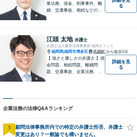
詳細を見
業法務、借金、刑事事件、離
る
婚、交通事故、相続などのご
相談を承っております。まず
はお気軽にご相談ください。
チーム体制による迅速で最適
なリーガルサービスを提供い
江頭 太地
弁護士
たします。
弁護士法人桑原法律事務所 福岡オフィス
福岡県
福岡市博多区
祇園駅
から徒歩1分
|
【 強さと優しさの弁護士 】借
詳細を見
金問題、相続問題、離婚問
る
題、交通事故、企業法務、刑
事事件などのご相談を承って
おります。まずはお気軽にご
相談ください。チーム体制に
よる迅速で最適なリーガルサ
ービスを提供いたします。
企業法務の法律Q&Aランキング
1
顧問法律事務所内での特定の弁護士拒否、弁護士
変更はあり？一般論でも構いません。