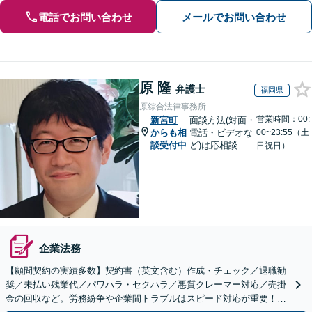
電話でお問い合わせ
メールでお問い合わせ
原 隆
弁護士
福岡県
原綜合法律事務所
営業時間：00:
新宮町
面談方法(対面・
からも相
電話・ビデオな
00~23:55（土
談受付中
ど)は応相談
日祝日）
企業法務
【顧問契約の実績多数】契約書（英文含む）作成・チェック／退職勧
奨／未払い残業代／パワハラ・セクハラ／悪質クレーマー対応／売掛
金の回収など。労務紛争や企業間トラブルはスピード対応が重要！ビ