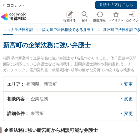
弁護士の方はこちら
ココナラへ
投稿する
探す
閲覧履歴
マイリスト
ログイン
ココナラ法律相談
福岡県で法律相談できる弁護士
新宮町で法律相談で
新宮町の企業法務に強い弁護士
福岡県の新宮町で企業法務に強い弁護士が1名見つかりました。休日面談や夜間
面談に対応している弁護士なども掲載中。顧問弁護士契約や契約書作成・リー
ガルチェック、雇用契約書・就業規則作成等の細かな分野での絞り込み検索も
でき便利です。特に朝道法律事務所の因 史礼弁護士のプロフィール情報や弁護
士費用、強みなどが注目されています。『新宮町で土日や夜間に発生した企業
エリア
福岡県、新宮町
変更
法務のトラブルを今すぐに弁護士に相談したい』『企業法務のトラブル解決の
実績豊富な近くの弁護士を検索したい』『初回相談無料で企業法務を法律相談
相談内容
企業法務
変更
できる新宮町内の弁護士に相談予約したい』などでお困りの相談者さんにおす
すめです。
詳細条件
未選択
変更
企業法務に強い新宮町から相談可能な弁護士