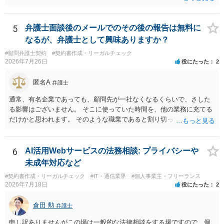
の範囲を超える継続的な質疑応答やメール対応は原則として受け付け
ず、継続して対応する場合は「個別受任（有料契約）」が必要であ
る。 ・無料相談から個別の事件処理へ移行する場合は、弁護士と従業
5
弁護士面談後のメールでのその後の報告は無料に
員との間で必ず個別の委任契約書を締結し、着手金や報酬等の費用体
なるが、弁護士として興味ありますか？
系を事前に明示する手続を義務付ける。 相談料が無料であっても、法
#顧問弁護士契約
#契約書作成・リーガルチェック
律相談という法的サービスを提供する以上、弁護士は善良な管理者の
2026年7月26日
役にたった
2
注意をもって対応する義務（善管注意義務）を負うものと思料しま
す。したがって、著しく不誠実な対応、放置、あるいは誤った不当な
匿名A
弁護士
回答を繰り返したような場合には、弁護士法上の誠実義務違反や品位
保持違反（弁護士法56条1項）として、弁護士会の懲戒対象となり得る
通常、有名企業であっても、顧問先が一社なくなるくらいで、さした
との理解でよいと考えます。 新たな法律事務所を探す手段について
る影響はございません。 そこに使っていた時間を、他の業務に充てる
は、このウェブサイトで探す方法のほか、弁護士会や法律事務所に直
だけかと思われます。 そのような職業であると割り切ってご相談され
接問い合わせをする方法もあり得ると存じます。
た方が、かえって良い弁護士に巡り会えるのではないかと思います。
相談者様のご意見が反映されることを、お祈りしております。
6
AI活用Webサービスの法務相談: プライバシーや
未成年対応など
#契約書作成・リーガルチェック
#IT・通信業界
#個人事業主・フリーランス
2026年7月18日
役にたった
2
倉田 勲
弁護士
申し訳ありませんがこの場は一般的な法律相談をする場ですので、個