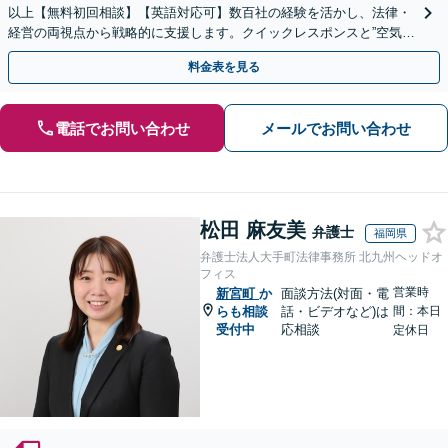
以上【無料初回相談】【英語対応可】数百社の経験を活かし、法律・
経営の両視点から戦略的に支援します。クイックレスポンスと”空気を
読む”法務に注力。コンプライアンス講師の実績多数
料金表を見る
電話でお問い合わせ
メールでお問い合わせ
松田 麻友美
弁護士
福岡県
弁護士法人大手町法律事務所 北九州ヘッドオ
フィス
営業時
新宮町
か
面談方法(対面・電
らも相談
話・ビデオなど)は
間：本日
受付中
応相談
定休日