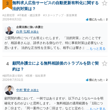
談されることをお勧めします。
3
無料求人広告サービスの自動更新有料化に関する
法的対策は？
#企業犯罪
#不動産・建設業界
#スタートアップ・新規事業
2026年8月3日
役にたった
2
企業法務に強い弁護士
白井 弘昭
弁護士
ご質問の件についてお答えいたします。 「法的対策」とのことです
が、相談者さんは、請求される側なので、特に事前対策は必要ないと
思います。 法的な正当性を主張しても、相手には響きません。そもそ
も、法的正当性が薄いことは相手も分かっていますので。 相手方が法
的手段として裁判（おそらく少額訴訟）をするかどうかの問題ですの
で、訴訟を提起してきたら粛々と対応することになります。 少額訴訟
4
顧問弁護士による無料相談後のトラブルを防ぐ契
は、１人（１社）年間１０回までしかできないので、こちらが毅然と
約は？
支払いを拒否すれば、少額訴訟を提起する可能性は、低いものと思わ
#顧問弁護士契約
#医療・福祉業界
れます。 ただ、裁判を東京などの遠隔地で起こされますと、対応する
2026年7月31日
役にたった
2
だけで費用がかかりますので、難しいところです。 当事者での対応で
すと、押し負けて支払うかもと考えますので、弁護士に依頼するなど
中村 繁史
弁護士
して対応をすれば、より裁判をしてくる可能性は減りますが、当然費
用がかかります。 毅然と拒否して後は裁判するならしてくださいの対
顧問契約書において、一例ではありますが、以下のようなルールを明
応、弁護士に依頼して同様の対応、裁判してきたら、従業員にて粛々
確化するのがよいと思料します。 ・無料相談の適用範囲を「1回につ
と対応のどれかを選択することになります。 以上、ご参考まで。
き〇分まで」「同一案件につき〇回まで」などと定める。 ・無料相談