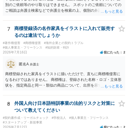
別のご依頼等のやり取りはできません。 スポットのご依頼についての
ご相談は弁護士検索などで弁護士を検索の上、個別の弁護士にご連絡
ください。
7
商標登録済の名作家具をイラストに入れて販売す
るのは違法でしょうか
#著作権侵害
#商標権侵害
#海外企業との契約トラブル
#個人事業主・フリーランス
#知的財産・特許
2026年7月16日
役にたった
2
匿名A
弁護士
商標登録された家具をイラストに描いただけで、直ちに商標権侵害に
なるわけではありません。 商標権は、登録された名称・ロゴ・立体形
状を、指定商品と同一・類似の商品について、出所を示す表示として
使用した場合に問題となります。したがって、家具を作品の題材とし
て描くにとどまる場合は、通常、商標権侵害にはなりにくいと考えら
れます。 ただし、家具名や特徴的な形状を商品名・広告に大きく表示
8
外国人向け日本語特訓事業の法的リスクと対策に
し、公式商品やライセンス商品と誤認させる販売方法であれば、商標
ついて教えてください
権や不正競争防止法上の問題が生じ得ます。家具のデザインに著作権
#契約書作成・リーガルチェック
#学校法人
#個人事業主・フリーランス
が認められる場合は、著作権も別途問題となります。 無料のSNS投稿
#スタートアップ・新規事業
やプレゼントでも、著作権侵害は成立し得ます。商標権については、
2026年7月12日
役にたった
2