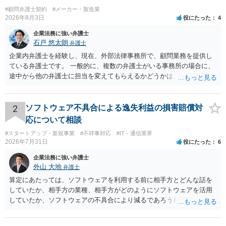
#顧問弁護士契約
#メーカー・製造業
2026年8月3日
役にたった
4
企業法務に強い弁護士
石戸 悠太朗
弁護士
企業内弁護士を経験し、現在、外部法律事務所で、顧問業務を提供し
ている弁護士です。 一般的に、複数の弁護士がいる事務所の場合に、
途中から他の弁護士に担当を変えてもらえるかどうかは、当該事務所
の代表の判断に委ねられています。 もっとも、代表としても、依頼者
が不満を抱いている弁護士を担当にすることは望ましくないため、別
の弁護士に変更するのが通常でしょう。それでも、担当弁護士を変え
2
ソフトウェア不具合による逸失利益の損害賠償対
てくれない場合は、他の弁護士の担当案件が一般で担当を変えられな
応について相談
いなどの事情があるかと思います。 担当弁護士が変わらず、仕事内容
#スタートアップ・新規事業
#不祥事対応
#IT・通信業界
も改善されない場合には、決済権限を持つ上司に相談し、顧問契約自
2026年7月31日
役にたった
6
体を見直すのが一番かと思います。
企業法務に強い弁護士
外山 大地
弁護士
算定にあたっては、ソフトウェアを利用する前に相手方とどんな話を
していたか、相手方の業種、相手方がどのようにソフトウェアを活用
していたか、ソフトウェアの不具合により減るであろう相手方の将来
の収入がどの程度得られる見込みであったか等、精査する必要があり
ます。 すでに王先生からも回答されている通り、最寄りの弁護士に相