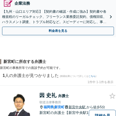
企業法務
【九州・山口エリア対応】【契約書の確認・作成に強み】契約書や各
種規程のリーガルチェック、フリーランス業務委託契約、債権回収、
ハラスメント調査、トラブル対応など。スピーディーに対応し、事業
成長を法的側面よりしっかりとサポート【駐車場あり】
料金表を見る
新宮町に所在する弁護士
新宮町の事務所等での面談予約が可能です。
1
人の弁護士が見つかりました
(検索結果について詳しくは
こちら
)
1件中 1-1件を表示
因 史礼
弁護士
朝道法律事務所
福岡県
新宮町
新宮中央駅
から徒歩5分
|
新宮町の弁護士【新宮中央駅1
詳細を見