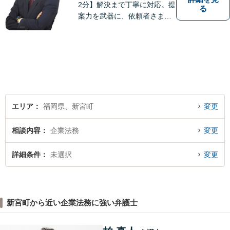
2分】解決まで丁寧に対応。提
る
案力を武器に、依頼者さまの
お気持ちを優先した納得の解
決を目指します。相続・遺言
書作成／借金問題／離婚・不
貞慰謝料請求のご相談はお任
せください【夜間／休日相談
可（要予約）】
エリア
福岡県、新宮町
変更
相談内容
企業法務
変更
詳細条件
未選択
変更
新宮町から近い企業法務に強い弁護士