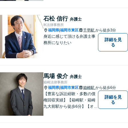
ます。まずは、些細なことで
も構いませんので、お困りの
方は気軽にご相談ください。
石松 信行
弁護士
IK法律事務所
福岡県
福岡市東区
千早駅
から徒歩3分
|
身近に感じて頂ける弁護士事
詳細を見
務所になりたい
る
馬場 俊介
弁護士
箱崎法律事務所
福岡県
福岡市東区
箱崎駅
から徒歩6分
|
【豊富な訴訟経験・多数の債
詳細を見
権回収実績】【箱崎駅・箱崎
る
九大前駅から徒歩6分】【オン
ライン相談対応】離婚、相
続、交通事故、労働問題など
の日常的な法律トラブルから