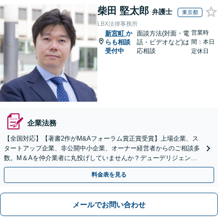
柴田 堅太郎
弁護士
東京都
LBX法律事務所
営業時
新宮町
か
面談方法(対面・電
らも相談
話・ビデオなど)は
間：本日
受付中
応相談
定休日
企業法務
【全国対応】【著書2作がM&Aフォーラム賞正賞受賞】上場企業、ス
タートアップ企業、非公開中小企業、オーナー経営者からのご相談多
数。M＆Aを仲介業者に丸投げしていませんか？デューデリジェンス
や契約書作成・交渉はお任せください【初回無料】
料金表を見る
メールでお問い合わせ