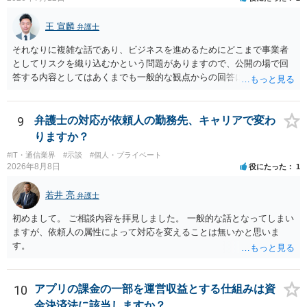
有料か無料かよりも、商標として使用しているかが重要です。 また、
日本の商標権は原則として日本国内にのみ効力を持ちます。外国で販
王 宣麟
弁護士
売する場合は、販売国の商標・意匠等を確認する必要があります。 他
の作家の例は、許諾を得ている、権利が消滅している、侵害に当たら
それなりに複雑な話であり、ビジネスを進めるためにどこまで事業者
ない、又は単に権利行使されていないなど、様々な可能性がありま
としてリスクを織り込むかという問題がありますので、公開の場で回
す。他人が販売していることだけでは、適法とは判断できません。
答する内容としてはあくまでも一般的な観点からの回答になります
が、 全体的な方向性でいえば、 ・提供するサービスの中心を「日本語
授業・言語コーチング」と明確に位置付け、サーフィンや農業体験、
工場見学等のアクティビティは、旅行商品ではなく授業に付随した無
9
弁護士の対応が依頼人の勤務先、キャリアで変わ
償の交流・学習機会として整理すること。 ・宿泊・交通・レンタカー
りますか？
等の契約主体および支払は常にクライアント本人と事業者の間で完結
#IT・通信業界
#示談
#個人・プライベート
させ、日本語講師は予約手続や支払の代理・媒介・取次・窓口を担わ
2026年8月8日
役にたった
1
ないこと。 ・利用規約・免責条項では、①講師は旅行業者ではなく運
送・宿泊等のサービス提供者とは独立した立場であること、②参加者
若井 亮
弁護士
の移動・アクティビティ参加は自己の判断と責任によること、③講師
の故意・重大な過失を除く範囲で事故等についての責任を限定するこ
初めまして。 ご相談内容を拝見しました。 一般的な話となってしまい
とを明示すること。 この辺りは意識して書類等を作成された方がよろ
ますが、依頼人の属性によって対応を変えることは無いかと思いま
しいかと思います。 公開の場で個別具体的な内容に従って回答するの
す。
にも限界がありますので、資料などを持参の上、弁護士の相談される
ことをお勧めします。
10
アプリの課金の一部を運営収益とする仕組みは資
金決済法に該当しますか？