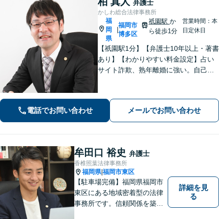
柏 真人
弁護士
かしわ総合法律事務所
福
祇園駅
か
営業時間：本
福岡市
岡
|
日定休日
ら徒歩1分
博多区
県
【祇園駅1分】【弁護士10年以上・著書
あり】【わかりやすい料金設定】占い
サイト詐欺、熟年離婚に強い。自己破
産や自宅を残す債務整理にも対応。丁
寧なアドバイスに定評あり。出会い系
詐欺、刑事事件（博多警察署まで徒歩5
電話でお問い合わせ
メールでお問い合わせ
分）や相続にも対応。
牟田口 裕史
弁護士
香椎照葉法律事務所
福岡県
福岡市東区
|
【駐車場完備】福岡県福岡市
詳細を見
東区にある地域密着型の法律
る
事務所です。信頼関係を築
き、早期の円満解決を目指し