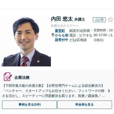
内田 悠太
弁護士
山口県
弁護士法人ラグーン
営業時間：10:
新宮町
面談方法(対面・
からも相
電話・ビデオな
00~17:00（土
談受付中
ど)は応相談
日祝日）
企業法務
【下関市最大級の弁護士数】【分野別専門チームによる総合解決力】
「ベンチャー、スタートアップもお任せください」フットワークの軽
さを活かし、スピーディーに問題解決を図ります。医療／建築業／情
報通信／卸売業／製造業／不動産など、幅広い業種に対応
事例を見る(5件)
料金表を見る