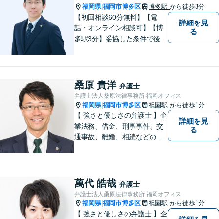
福岡県
福岡市博多区
博多駅
から徒歩3分
|
【初回相談60分無料】【電
詳細を見
話・オンライン相談可】【博
る
多駅3分】妥協した条件で後悔
しないためには、早い段階で
の整理が重要です。 丁寧にお
話をお伺いし、状況に応じた
現実的な解決策をご提案いた
桑原 貴洋
弁護士
しますので、まずはお気軽に
弁護士法人桑原法律事務所 福岡オフィス
ご相談ください。
福岡県
福岡市博多区
祇園駅
から徒歩1分
|
【 強さと優しさの弁護士 】企
詳細を見
業法務、借金、刑事事件、交
る
通事故、離婚、相続などのご
相談を承っております。まず
はお気軽にご相談ください。
チーム体制による迅速で最適
なリーガルサービスを提供い
萬代 皓哉
弁護士
たします。
弁護士法人桑原法律事務所 福岡オフィス
福岡県
福岡市博多区
祇園駅
から徒歩1分
|
【 強さと優しさの弁護士 】企