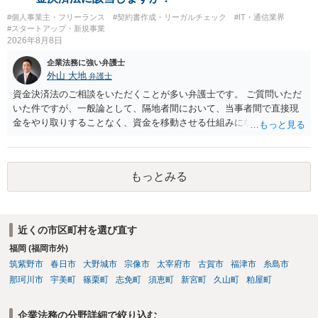
#個人事業主・フリーランス
#契約書作成・リーガルチェック
#IT・通信業界
#スタートアップ・新規事業
2026年8月8日
企業法務に強い弁護士
外山 大地
弁護士
資金決済法のご相談をいただくことが多い弁護士です。 ご質問いただ
いた件ですが、一般論として、隔地者間において、当事者間で直接現
金をやり取りすることなく、資金を移動させる仕組みになりますの
で、為替取引（資金移動業）に該当する可能性はあります。 もっと
も、為替取引に該当し得る場合であっても、いわゆる収納代行とし
て、資金移動業の規制の対象外となる余地があります。 この点につい
もっとみる
ては、単に「利用者から資金を受け取り、寄付団体に送金する」とい
う資金の流れだけで判断することはできず、アプリの仕組みが利用者
と寄付団体をつなぐプラットフォームとしてどのように位置付けられ
るのか、利用者からの支払がどのような性質のものなのか、寄付の意
近くの市区町村を選び直す
思決定や寄付のタイミングがどのように設定されているのかなど、具
福岡 (福岡市外)
体的なサービスの座組を踏まえて検討する必要があります。 そのた
め、現在検討されているアプリについて、資金移動業に該当する可能
筑紫野市
春日市
大野城市
宗像市
太宰府市
古賀市
福津市
糸島市
性があるか、また、該当する場合にどのようなサービス設計にすれば
那珂川市
宇美町
篠栗町
志免町
須恵町
新宮町
久山町
粕屋町
資金移動業に該当しない形（収納代行など）で運用できるかについて
は、具体的なサービスの仕組みを確認した上で、個別に弁護士へご相
企業法務の分野詳細で絞り込む