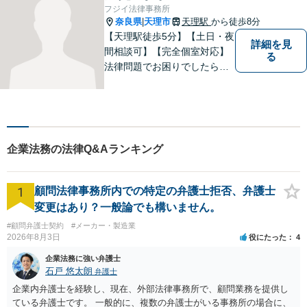
フジイ法律事務所
奈良県
天理市
天理駅
から徒歩8分
|
【天理駅徒歩5分】【土日・夜
詳細を見
間相談可】【完全個室対応】
る
法律問題でお困りでしたらお
早めにご相談ください。依頼
者様の抱えていらっしゃる不
安や、ご希望を丁寧にお伺い
いたします。お早めのご相談
が納得のいく解決への第一歩
企業法務の法律Q&Aランキング
です。
1
顧問法律事務所内での特定の弁護士拒否、弁護士
変更はあり？一般論でも構いません。
#顧問弁護士契約
#メーカー・製造業
2026年8月3日
役にたった
4
企業法務に強い弁護士
石戸 悠太朗
弁護士
企業内弁護士を経験し、現在、外部法律事務所で、顧問業務を提供し
ている弁護士です。 一般的に、複数の弁護士がいる事務所の場合に、