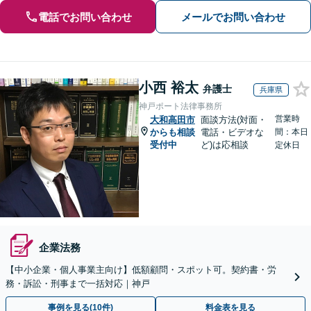
電話でお問い合わせ
メールでお問い合わせ
小西 裕太
弁護士
兵庫県
神戸ポート法律事務所
営業時
大和高田市
面談方法(対面・
からも相談
電話・ビデオな
間：本日
受付中
ど)は応相談
定休日
企業法務
【中小企業・個人事業主向け】低額顧問・スポット可。契約書・労
務・訴訟・刑事まで一括対応｜神戸
事例を見る(10件)
料金表を見る