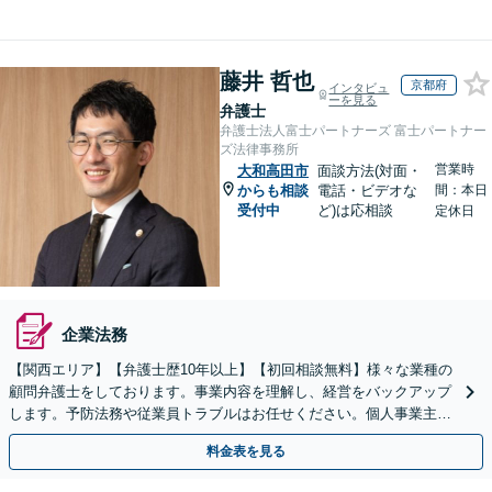
藤井 哲也
京都府
インタビュ
ーを見る
弁護士
弁護士法人富士パートナーズ 富士パートナー
ズ法律事務所
営業時
大和高田市
面談方法(対面・
からも相談
電話・ビデオな
間：本日
受付中
ど)は応相談
定休日
企業法務
【関西エリア】【弁護士歴10年以上】【初回相談無料】様々な業種の
顧問弁護士をしております。事業内容を理解し、経営をバックアップ
します。予防法務や従業員トラブルはお任せください。個人事業主か
らのご相談も可【休日・夜間相談可】
料金表を見る