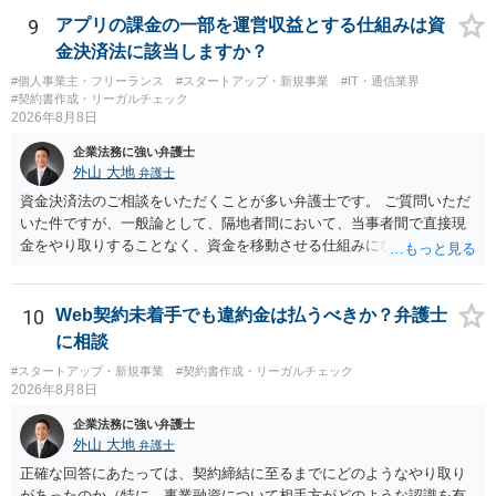
9
アプリの課金の一部を運営収益とする仕組みは資
金決済法に該当しますか？
#個人事業主・フリーランス
#スタートアップ・新規事業
#IT・通信業界
#契約書作成・リーガルチェック
2026年8月8日
企業法務に強い弁護士
外山 大地
弁護士
資金決済法のご相談をいただくことが多い弁護士です。 ご質問いただ
いた件ですが、一般論として、隔地者間において、当事者間で直接現
金をやり取りすることなく、資金を移動させる仕組みになりますの
で、為替取引（資金移動業）に該当する可能性はあります。 もっと
も、為替取引に該当し得る場合であっても、いわゆる収納代行とし
て、資金移動業の規制の対象外となる余地があります。 この点につい
10
Web契約未着手でも違約金は払うべきか？弁護士
ては、単に「利用者から資金を受け取り、寄付団体に送金する」とい
に相談
う資金の流れだけで判断することはできず、アプリの仕組みが利用者
#スタートアップ・新規事業
#契約書作成・リーガルチェック
と寄付団体をつなぐプラットフォームとしてどのように位置付けられ
2026年8月8日
るのか、利用者からの支払がどのような性質のものなのか、寄付の意
思決定や寄付のタイミングがどのように設定されているのかなど、具
企業法務に強い弁護士
体的なサービスの座組を踏まえて検討する必要があります。 そのた
外山 大地
弁護士
め、現在検討されているアプリについて、資金移動業に該当する可能
正確な回答にあたっては、契約締結に至るまでにどのようなやり取り
性があるか、また、該当する場合にどのようなサービス設計にすれば
があったのか（特に、事業融資について相手方がどのような認識を有