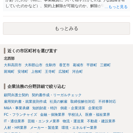
資金移動業に該当しない形（収納代行など）で運用できるかについて
していたのかなど）、契約上解除が可能なのか、解除が可能であると
は、具体的なサービスの仕組みを確認した上で、個別に弁護士へご相
して契約上の違約金等を支払う必要があるのかなど、契約内容や具体
談いただくことをお勧めいたします。
的な経緯を踏まえて精査する必要がございます。 そのため、事情をお
伺いした上での検討が必要となりますので、個別に弁護士へのご相談
もっとみる
をご検討いただければと存じます。
近くの市区町村を選び直す
北西部
大和高田市
大和郡山市
生駒市
香芝市
葛城市
平群町
三郷町
斑鳩町
安堵町
上牧町
王寺町
広陵町
河合町
企業法務の分野詳細で絞り込む
顧問弁護士契約
契約書作成・リーガルチェック
雇用契約書・就業規則作成
社員の解雇
取締役解任対応
不祥事対応
M&A・事業承継
知的財産・特許
倒産・企業清算
企業犯罪
FC・フランチャイズ
金融・保険業界
学校法人
医療・福祉業界
IT・通信業界
芸能・エンタメ業界
物流・運送業
不動産・建設業界
人材・HR業界
メーカー・製造業
環境・エネルギー業界