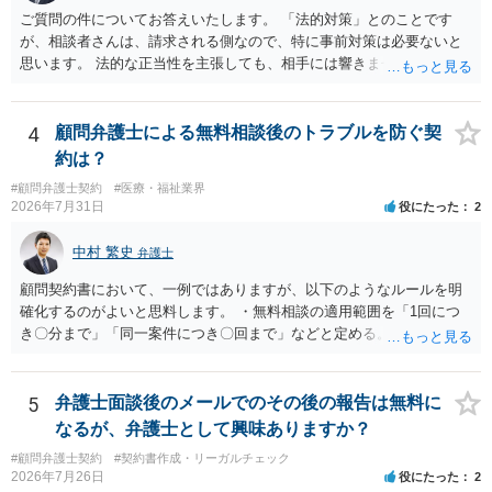
ご質問の件についてお答えいたします。 「法的対策」とのことです
が、相談者さんは、請求される側なので、特に事前対策は必要ないと
思います。 法的な正当性を主張しても、相手には響きません。そもそ
も、法的正当性が薄いことは相手も分かっていますので。 相手方が法
的手段として裁判（おそらく少額訴訟）をするかどうかの問題ですの
で、訴訟を提起してきたら粛々と対応することになります。 少額訴訟
4
顧問弁護士による無料相談後のトラブルを防ぐ契
は、１人（１社）年間１０回までしかできないので、こちらが毅然と
約は？
支払いを拒否すれば、少額訴訟を提起する可能性は、低いものと思わ
#顧問弁護士契約
#医療・福祉業界
れます。 ただ、裁判を東京などの遠隔地で起こされますと、対応する
2026年7月31日
役にたった
2
だけで費用がかかりますので、難しいところです。 当事者での対応で
すと、押し負けて支払うかもと考えますので、弁護士に依頼するなど
中村 繁史
弁護士
して対応をすれば、より裁判をしてくる可能性は減りますが、当然費
用がかかります。 毅然と拒否して後は裁判するならしてくださいの対
顧問契約書において、一例ではありますが、以下のようなルールを明
応、弁護士に依頼して同様の対応、裁判してきたら、従業員にて粛々
確化するのがよいと思料します。 ・無料相談の適用範囲を「1回につ
と対応のどれかを選択することになります。 以上、ご参考まで。
き〇分まで」「同一案件につき〇回まで」などと定める。 ・無料相談
の範囲を超える継続的な質疑応答やメール対応は原則として受け付け
ず、継続して対応する場合は「個別受任（有料契約）」が必要であ
る。 ・無料相談から個別の事件処理へ移行する場合は、弁護士と従業
5
弁護士面談後のメールでのその後の報告は無料に
員との間で必ず個別の委任契約書を締結し、着手金や報酬等の費用体
なるが、弁護士として興味ありますか？
系を事前に明示する手続を義務付ける。 相談料が無料であっても、法
#顧問弁護士契約
#契約書作成・リーガルチェック
律相談という法的サービスを提供する以上、弁護士は善良な管理者の
2026年7月26日
役にたった
2
注意をもって対応する義務（善管注意義務）を負うものと思料しま