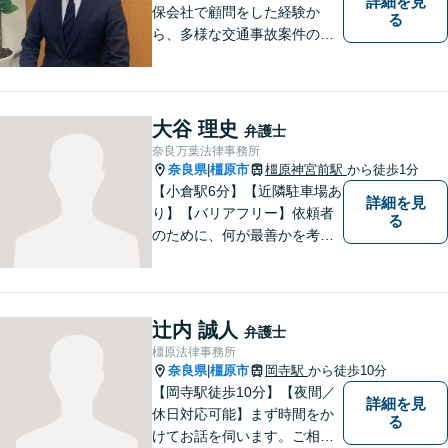
詳細を見
保会社で顧問をした経験か
る
ら、多様な交通事故案件の対
処が可能です。また、現場で
働く弁護士として、現場目線
からの交渉を得意としていま
す。
大谷 理史
弁護士
奈良万葉法律事務所
奈良県
橿原市
橿原神宮前駅
から徒歩1分
|
【小倉駅6分】【近隣駐車場あ
詳細を見
り】【バリアフリー】依頼者
る
のために、何が最善かを考
え、依頼者に寄り添える弁護
士でありたいと思っていま
す。依頼者の皆様に最善の解
決策を提案し続けます。 よろ
辻内 誠人
弁護士
しくお願いします。
橿原法律事務所
奈良県
橿原市
岡寺駅
から徒歩10分
|
【岡寺駅徒歩10分】【夜間／
詳細を見
休日対応可能】まず時間をか
る
けてお話を伺います。ご相談