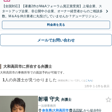
【全国対応】【著書2作がM&Aフォーラム賞正賞受賞】上場企業、ス
タートアップ企業、非公開中小企業、オーナー経営者からのご相談多
数。M＆Aを仲介業者に丸投げしていませんか？デューデリジェンス
や契約書作成・交渉はお任せください【初回無料】
料金表を見る
メールでお問い合わせ
大和高田市に所在する弁護士
大和高田市の事務所等での面談予約が可能です。
1
人の弁護士が見つかりました
(検索結果について詳しくは
こちら
)
1件中 1-1件を表示
射場 守夫
弁護士
一法律事務所
奈良県
大和高田市
高田駅
から徒歩8分
|