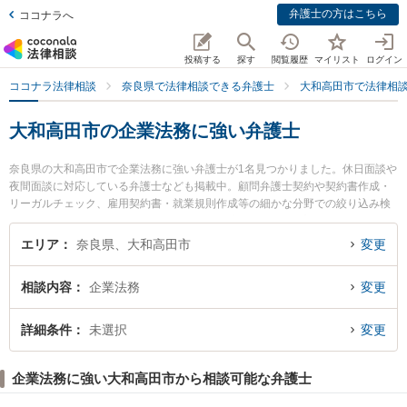
弁護士の方はこちら
ココナラへ
投稿する
探す
閲覧履歴
マイリスト
ログイン
ココナラ法律相談
奈良県で法律相談できる弁護士
大和高田市で法律相
大和高田市の企業法務に強い弁護士
奈良県の大和高田市で企業法務に強い弁護士が1名見つかりました。休日面談や
夜間面談に対応している弁護士なども掲載中。顧問弁護士契約や契約書作成・
リーガルチェック、雇用契約書・就業規則作成等の細かな分野での絞り込み検
索もでき便利です。特に一法律事務所の射場 守夫弁護士のプロフィール情報や
弁護士費用、強みなどが注目されています。『大和高田市で土日や夜間に発生
エリア
奈良県、大和高田市
変更
した企業法務のトラブルを今すぐに弁護士に相談したい』『企業法務のトラブ
ル解決の実績豊富な近くの弁護士を検索したい』『初回相談無料で企業法務を
相談内容
企業法務
変更
法律相談できる大和高田市内の弁護士に相談予約したい』などでお困りの相談
者さんにおすすめです。
詳細条件
未選択
変更
企業法務に強い大和高田市から相談可能な弁護士