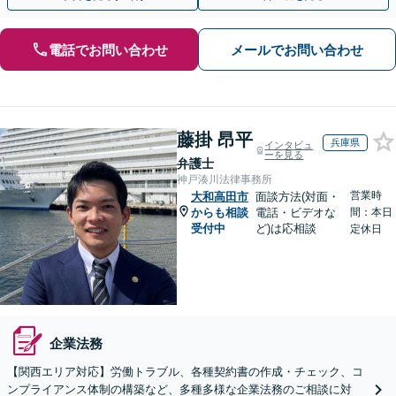
電話でお問い合わせ
メールでお問い合わせ
藤掛 昂平
兵庫県
インタビュ
ーを見る
弁護士
神戸湊川法律事務所
営業時
大和高田市
面談方法(対面・
からも相談
電話・ビデオな
間：本日
受付中
ど)は応相談
定休日
企業法務
【関西エリア対応】労働トラブル、各種契約書の作成・チェック、コ
ンプライアンス体制の構築など、多種多様な企業法務のご相談に対