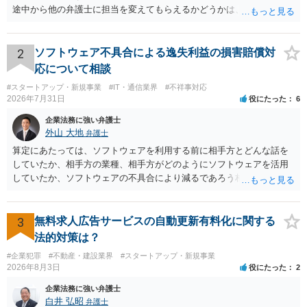
途中から他の弁護士に担当を変えてもらえるかどうかは、当該事務所
の代表の判断に委ねられています。 もっとも、代表としても、依頼者
が不満を抱いている弁護士を担当にすることは望ましくないため、別
の弁護士に変更するのが通常でしょう。それでも、担当弁護士を変え
2
ソフトウェア不具合による逸失利益の損害賠償対
てくれない場合は、他の弁護士の担当案件が一般で担当を変えられな
応について相談
いなどの事情があるかと思います。 担当弁護士が変わらず、仕事内容
#スタートアップ・新規事業
#IT・通信業界
#不祥事対応
も改善されない場合には、決済権限を持つ上司に相談し、顧問契約自
2026年7月31日
役にたった
6
体を見直すのが一番かと思います。
企業法務に強い弁護士
外山 大地
弁護士
算定にあたっては、ソフトウェアを利用する前に相手方とどんな話を
していたか、相手方の業種、相手方がどのようにソフトウェアを活用
していたか、ソフトウェアの不具合により減るであろう相手方の将来
の収入がどの程度得られる見込みであったか等、精査する必要があり
ます。 すでに王先生からも回答されている通り、最寄りの弁護士に相
談されることをお勧めします。
3
無料求人広告サービスの自動更新有料化に関する
法的対策は？
#企業犯罪
#不動産・建設業界
#スタートアップ・新規事業
2026年8月3日
役にたった
2
企業法務に強い弁護士
白井 弘昭
弁護士