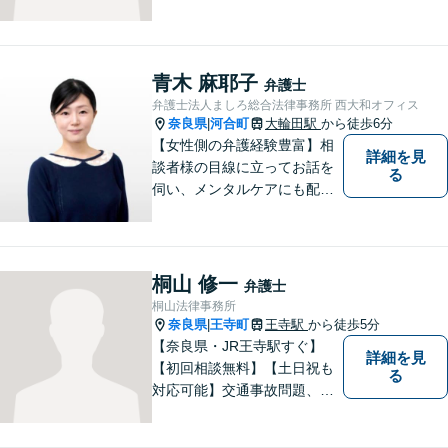
者の思いを十分お聞きし、そ
の実現に向けてサポートいた
します。【地域に根ざした弁
護士】地域密着型のアットホ
青木 麻耶子
弁護士
ームなリーガルサービスをご
弁護士法人ましろ総合法律事務所 西大和オフィス
提供させていただきます。
奈良県
河合町
大輪田駅
から徒歩6分
|
【女性側の弁護経験豊富】相
詳細を見
談者様の目線に立ってお話を
る
伺い、メンタルケアにも配慮
しながら、懇切丁寧に対応し
ます。【離婚/債務整理】あら
ゆる法的手段を駆使した解決
策をご提案【LINE利用可】
桐山 修一
弁護士
【平日夜間、土日祝日、応相
桐山法律事務所
談】
奈良県
王寺町
王寺駅
から徒歩5分
|
【奈良県・JR王寺駅すぐ】
詳細を見
【初回相談無料】【土日祝も
る
対応可能】交通事故問題、遺
産相続問題、離婚問題などの
民事を中心に、 ご相談者様へ