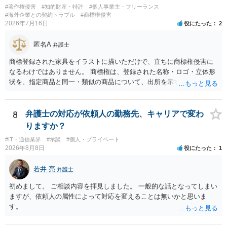
#著作権侵害
#知的財産・特許
#個人事業主・フリーランス
#海外企業との契約トラブル
#商標権侵害
2026年7月16日
役にたった
2
匿名A
弁護士
商標登録された家具をイラストに描いただけで、直ちに商標権侵害に
なるわけではありません。 商標権は、登録された名称・ロゴ・立体形
状を、指定商品と同一・類似の商品について、出所を示す表示として
使用した場合に問題となります。したがって、家具を作品の題材とし
て描くにとどまる場合は、通常、商標権侵害にはなりにくいと考えら
れます。 ただし、家具名や特徴的な形状を商品名・広告に大きく表示
8
弁護士の対応が依頼人の勤務先、キャリアで変わ
し、公式商品やライセンス商品と誤認させる販売方法であれば、商標
りますか？
権や不正競争防止法上の問題が生じ得ます。家具のデザインに著作権
#IT・通信業界
#示談
#個人・プライベート
が認められる場合は、著作権も別途問題となります。 無料のSNS投稿
2026年8月8日
役にたった
1
やプレゼントでも、著作権侵害は成立し得ます。商標権については、
有料か無料かよりも、商標として使用しているかが重要です。 また、
若井 亮
弁護士
日本の商標権は原則として日本国内にのみ効力を持ちます。外国で販
売する場合は、販売国の商標・意匠等を確認する必要があります。 他
初めまして。 ご相談内容を拝見しました。 一般的な話となってしまい
の作家の例は、許諾を得ている、権利が消滅している、侵害に当たら
ますが、依頼人の属性によって対応を変えることは無いかと思いま
ない、又は単に権利行使されていないなど、様々な可能性がありま
す。
す。他人が販売していることだけでは、適法とは判断できません。