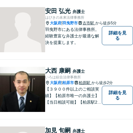
最適なリーガルサポートをご
提供しています。
安田 弘光
弁護士
はびきの未来法律事務所
大阪府
羽曳野市
古市駅
から徒歩5分
|
羽曳野市にある法律事務所。
詳細を見
経験豊富な弁護士が最適な解
る
決を提案します。
大西 康嗣
弁護士
いろは綜合法律事務所
大阪府
柏原市
柏原駅
から徒歩2分
|
【３９００件以上のご相談実
詳細を見
績】【柏原市唯一の弁護士】
る
【当日相談可能】【柏原駅2
分・堅下駅6分】
加見 旬嗣
弁護士