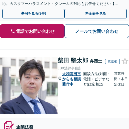
応。カスタマーハラスメント・クレームの対応もお任せください【オ
ンライン相談OK】【夜間・休日相談可（要予約）】
事例を見る(3件)
料金表を見る
電話でお問い合わせ
メールでお問い合わせ
柴田 堅太郎
弁護士
東京都
LBX法律事務所
営業時
大和高田市
面談方法(対面・
からも相談
電話・ビデオな
間：本日
受付中
ど)は応相談
定休日
企業法務