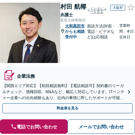
村田 航椰
大阪府
インタビュ
ーを見る
弁護士
蒼星法律事務所
営業時
大和高田市
面談方法(対面・
からも相談
電話・ビデオな
間：本日
受付中
ど)は応相談
定休日
企業法務
【関西エリア対応】【初回相談無料】【電話相談可】契約書のリーガ
ルチェック、債権回収、M&Aなど、幅広く対応しています。ITベンチ
ャー企業への出向経験もあり、社内の事情に即したサポートが可能で
す。お気軽にご相談ください。【夜間・土日相談可】
料金表を見る
電話でお問い合わせ
メールでお問い合わせ