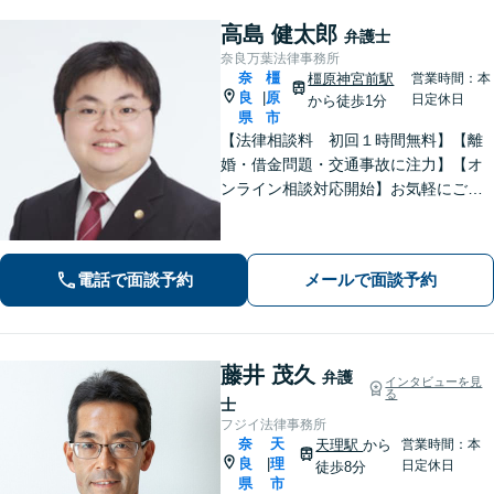
高島 健太郎
弁護士
奈良万葉法律事務所
奈
橿
橿原神宮前駅
営業時間：本
良
原
|
日定休日
から徒歩1分
県
市
【法律相談料 初回１時間無料】【離
婚・借金問題・交通事故に注力】【オ
ンライン相談対応開始】お気軽にご相
談ください。トラブル解決に向けて、
最善の方法を、知恵を絞って考え抜き
ます。【土日・夜間相談に対応】
電話で面談予約
メールで面談予約
藤井 茂久
弁護
インタビューを見
る
士
フジイ法律事務所
奈
天
天理駅
から
営業時間：本
良
理
|
日定休日
徒歩8分
県
市