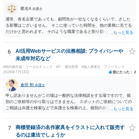
す。したがって、著しく不誠実な対応、放置、あるいは誤った不当な
匿名A
弁護士
回答を繰り返したような場合には、弁護士法上の誠実義務違反や品位
保持違反（弁護士法56条1項）として、弁護士会の懲戒対象となり得る
通常、有名企業であっても、顧問先が一社なくなるくらいで、さした
との理解でよいと考えます。 新たな法律事務所を探す手段について
る影響はございません。 そこに使っていた時間を、他の業務に充てる
は、このウェブサイトで探す方法のほか、弁護士会や法律事務所に直
だけかと思われます。 そのような職業であると割り切ってご相談され
接問い合わせをする方法もあり得ると存じます。
た方が、かえって良い弁護士に巡り会えるのではないかと思います。
相談者様のご意見が反映されることを、お祈りしております。
6
AI活用Webサービスの法務相談: プライバシーや
未成年対応など
#契約書作成・リーガルチェック
#IT・通信業界
#個人事業主・フリーランス
2026年7月18日
役にたった
2
倉田 勲
弁護士
申し訳ありませんがこの場は一般的な法律相談をする場ですので、個
別のご依頼等のやり取りはできません。 スポットのご依頼についての
ご相談は弁護士検索などで弁護士を検索の上、個別の弁護士にご連絡
ください。
7
商標登録済の名作家具をイラストに入れて販売す
るのは違法でしょうか