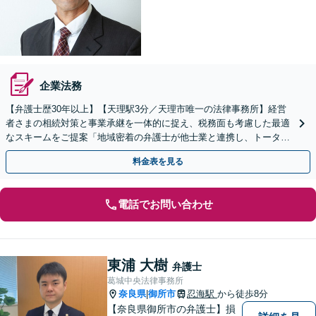
企業法務
【弁護士歴30年以上】【天理駅3分／天理市唯一の法律事務所】経営
者さまの相続対策と事業承継を一体的に捉え、税務面も考慮した最適
なスキームをご提案「地域密着の弁護士が他士業と連携し、トータル
サポートを実現／税理士・司法書士・不動産鑑定士など」
料金表を見る
電話でお問い合わせ
東浦 大樹
弁護士
葛城中央法律事務所
奈良県
御所市
忍海駅
から徒歩8分
|
【奈良県御所市の弁護士】損