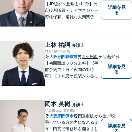
【JR線忍ヶ丘駅より1分】元
詳細を見
市役所職員・ケアマネジャー
る
資格保有。複雑な人間関係が
絡む相続・遺言・高齢者トラ
ブルの根本的解決に尽力しま
す。
上林 祐詞
弁護士
YOU法律事務所
大阪府
四條畷市
忍ケ丘駅
から徒歩1分
|
【初回面談３０分無料】【事
詳細を見
前予約で土日／夜間の対応
る
可】【ＪＲ忍ケ丘駅から徒歩
１分】【男女問題の実績多
数】【医療系資格を有する弁
護士】一人ひとりの依頼者様
の状況に合わせて最適な解決
岡本 英樹
弁護士
策をご提案し、不安やお悩み
門真市民法律事務所
を少しでも軽減できるよう尽
大阪府
門真市
門真市駅
から徒歩3分
|
力いたします。
困っている方の力になれるよ
詳細を見
う、門真で事務所を開きまし
る