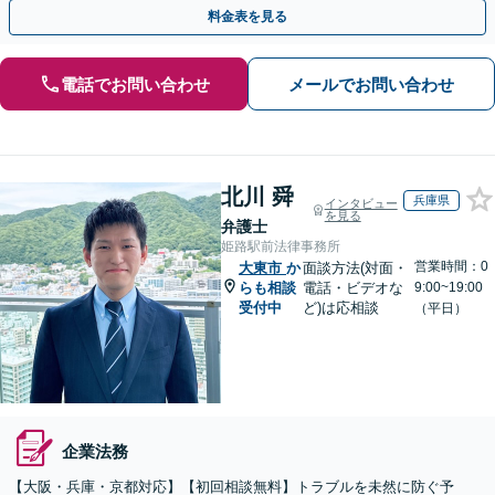
す。お気軽にご相談ください。【夜間・土日相談可】
料金表を見る
電話でお問い合わせ
メールでお問い合わせ
北川 舜
兵庫県
インタビュー
を見る
弁護士
姫路駅前法律事務所
営業時間：0
大東市
か
面談方法(対面・
らも相談
電話・ビデオな
9:00~19:00
受付中
ど)は応相談
（平日）
企業法務
【大阪・兵庫・京都対応】【初回相談無料】トラブルを未然に防ぐ予