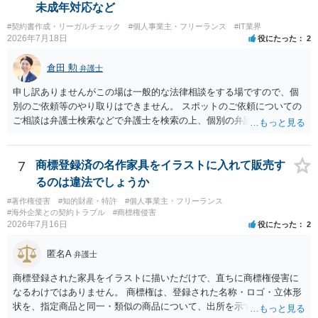
未成年対応など
#契約書作成・リーガルチェック
#個人事業主・フリーランス
#IT業界
2026年7月18日
役にたった
2
倉田 勲
弁護士
申し訳ありませんがこの場は一般的な法律相談をする場ですので、個
別のご依頼等のやり取りはできません。 スポットのご依頼についての
ご相談は弁護士検索などで弁護士を検索の上、個別の弁護士にご連絡
ください。
7
商標登録済の名作家具をイラストに入れて販売す
るのは違法でしょうか
#著作権侵害
#知的財産・特許
#個人事業主・フリーランス
#海外企業との契約トラブル
#商標権侵害
2026年7月16日
役にたった
2
匿名A
弁護士
商標登録された家具をイラストに描いただけで、直ちに商標権侵害に
なるわけではありません。 商標権は、登録された名称・ロゴ・立体形
状を、指定商品と同一・類似の商品について、出所を示す表示として