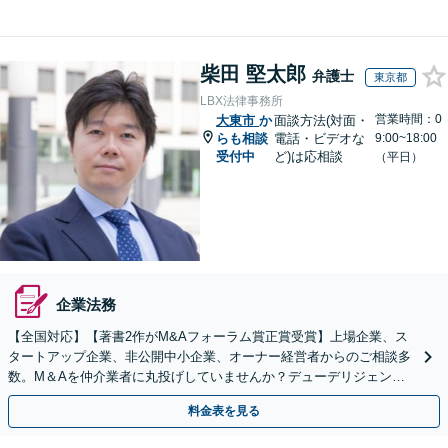
柴田 堅太郎
弁護士
東京都
LBX法律事務所
営業時間：0
大東市
か
面談方法(対面・
らも相談
電話・ビデオな
9:00~18:00
受付中
ど)は応相談
（平日）
企業法務
【全国対応】【著書2作がM&Aフォーラム賞正賞受賞】上場企業、ス
タートアップ企業、非公開中小企業、オーナー経営者からのご相談多
数。M＆Aを仲介業者に丸投げしていませんか？デューデリジェンス
や契約書作成・交渉はお任せください【初回無料】
料金表を見る