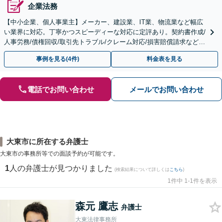
企業法務
【中小企業、個人事業主】メーカー、建設業、IT業、物流業など幅広
い業界に対応。丁寧かつスピーディーな対応に定評あり。契約書作成/
人事労務/債権回収/取引先トラブル/クレーム対応/損害賠償請求など。
【顧問／スポット対応可】【Web面談可】
事例を見る(4件)
料金表を見る
電話でお問い合わせ
メールでお問い合わせ
大東市に所在する弁護士
大東市の事務所等での面談予約が可能です。
1
人の弁護士が見つかりました
(検索結果について詳しくは
こちら
)
1件中 1-1件を表示
森元 鷹志
弁護士
大東法律事務所