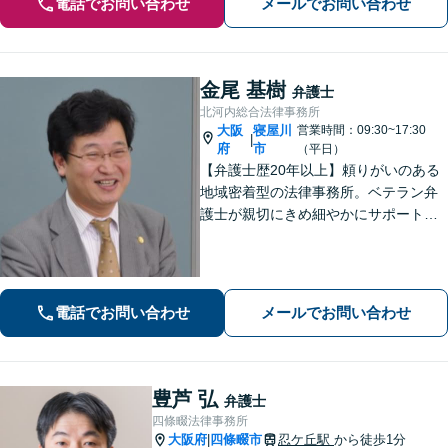
電話でお問い合わせ
メールでお問い合わせ
金尾 基樹
弁護士
北河内総合法律事務所
大阪
寝屋川
営業時間：09:30~17:30
|
府
市
（平日）
【弁護士歴20年以上】頼りがいのある
地域密着型の法律事務所。ベテラン弁
護士が親切にきめ細やかにサポートし
ます。不動産・建築トラブル／借金問
題／相続など身近な法律トラブルはお
気軽にご相談ください。【初回相談無
料（一部除く）】【夜間・休日の相談
電話でお問い合わせ
メールでお問い合わせ
可能】
豊芦 弘
弁護士
四條畷法律事務所
大阪府
四條畷市
忍ケ丘駅
から徒歩1分
|