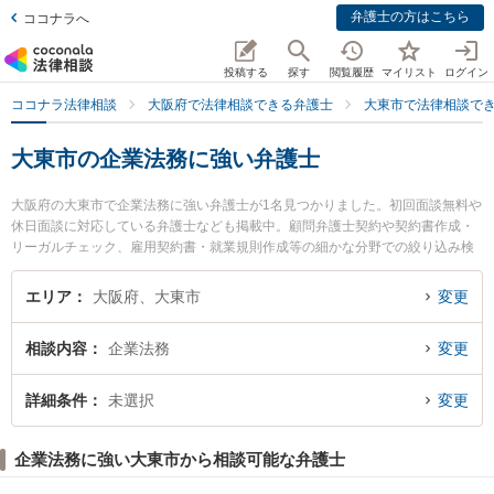
弁護士の方はこちら
ココナラへ
投稿する
探す
閲覧履歴
マイリスト
ログイン
ココナラ法律相談
大阪府で法律相談できる弁護士
大東市で法律相談で
大東市の企業法務に強い弁護士
大阪府の大東市で企業法務に強い弁護士が1名見つかりました。初回面談無料や
休日面談に対応している弁護士なども掲載中。顧問弁護士契約や契約書作成・
リーガルチェック、雇用契約書・就業規則作成等の細かな分野での絞り込み検
索もでき便利です。特に大東法律事務所の森元 鷹志弁護士のプロフィール情報
や弁護士費用、強みなどが注目されています。『大東市で土日や夜間に発生し
エリア
大阪府、大東市
変更
た企業法務のトラブルを今すぐに弁護士に相談したい』『企業法務のトラブル
解決の実績豊富な近くの弁護士を検索したい』『初回相談無料で企業法務を法
相談内容
企業法務
変更
律相談できる大東市内の弁護士に相談予約したい』などでお困りの相談者さん
におすすめです。
詳細条件
未選択
変更
企業法務に強い大東市から相談可能な弁護士