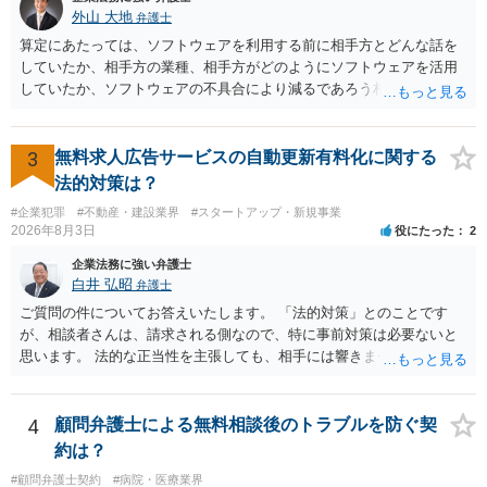
外山 大地
弁護士
算定にあたっては、ソフトウェアを利用する前に相手方とどんな話を
していたか、相手方の業種、相手方がどのようにソフトウェアを活用
していたか、ソフトウェアの不具合により減るであろう相手方の将来
の収入がどの程度得られる見込みであったか等、精査する必要があり
ます。 すでに王先生からも回答されている通り、最寄りの弁護士に相
談されることをお勧めします。
3
無料求人広告サービスの自動更新有料化に関する
法的対策は？
#企業犯罪
#不動産・建設業界
#スタートアップ・新規事業
2026年8月3日
役にたった
2
企業法務に強い弁護士
白井 弘昭
弁護士
ご質問の件についてお答えいたします。 「法的対策」とのことです
が、相談者さんは、請求される側なので、特に事前対策は必要ないと
思います。 法的な正当性を主張しても、相手には響きません。そもそ
も、法的正当性が薄いことは相手も分かっていますので。 相手方が法
的手段として裁判（おそらく少額訴訟）をするかどうかの問題ですの
で、訴訟を提起してきたら粛々と対応することになります。 少額訴訟
4
顧問弁護士による無料相談後のトラブルを防ぐ契
は、１人（１社）年間１０回までしかできないので、こちらが毅然と
約は？
支払いを拒否すれば、少額訴訟を提起する可能性は、低いものと思わ
#顧問弁護士契約
#病院・医療業界
れます。 ただ、裁判を東京などの遠隔地で起こされますと、対応する