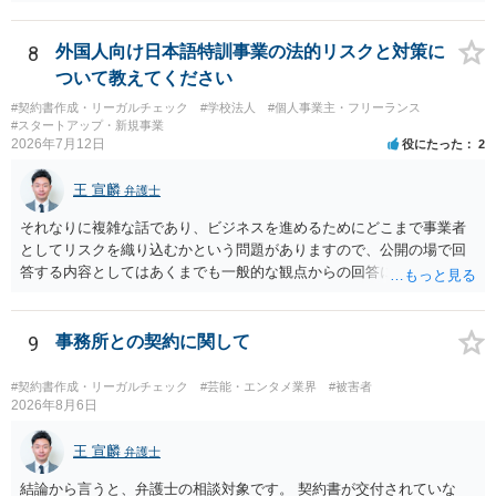
使用した場合に問題となります。したがって、家具を作品の題材とし
て描くにとどまる場合は、通常、商標権侵害にはなりにくいと考えら
れます。 ただし、家具名や特徴的な形状を商品名・広告に大きく表示
8
外国人向け日本語特訓事業の法的リスクと対策に
し、公式商品やライセンス商品と誤認させる販売方法であれば、商標
ついて教えてください
権や不正競争防止法上の問題が生じ得ます。家具のデザインに著作権
#契約書作成・リーガルチェック
#学校法人
#個人事業主・フリーランス
が認められる場合は、著作権も別途問題となります。 無料のSNS投稿
#スタートアップ・新規事業
やプレゼントでも、著作権侵害は成立し得ます。商標権については、
2026年7月12日
役にたった
2
有料か無料かよりも、商標として使用しているかが重要です。 また、
日本の商標権は原則として日本国内にのみ効力を持ちます。外国で販
王 宣麟
弁護士
売する場合は、販売国の商標・意匠等を確認する必要があります。 他
の作家の例は、許諾を得ている、権利が消滅している、侵害に当たら
それなりに複雑な話であり、ビジネスを進めるためにどこまで事業者
ない、又は単に権利行使されていないなど、様々な可能性がありま
としてリスクを織り込むかという問題がありますので、公開の場で回
す。他人が販売していることだけでは、適法とは判断できません。
答する内容としてはあくまでも一般的な観点からの回答になります
が、 全体的な方向性でいえば、 ・提供するサービスの中心を「日本語
授業・言語コーチング」と明確に位置付け、サーフィンや農業体験、
工場見学等のアクティビティは、旅行商品ではなく授業に付随した無
9
事務所との契約に関して
償の交流・学習機会として整理すること。 ・宿泊・交通・レンタカー
等の契約主体および支払は常にクライアント本人と事業者の間で完結
#契約書作成・リーガルチェック
#芸能・エンタメ業界
#被害者
させ、日本語講師は予約手続や支払の代理・媒介・取次・窓口を担わ
2026年8月6日
ないこと。 ・利用規約・免責条項では、①講師は旅行業者ではなく運
送・宿泊等のサービス提供者とは独立した立場であること、②参加者
王 宣麟
弁護士
の移動・アクティビティ参加は自己の判断と責任によること、③講師
結論から言うと、弁護士の相談対象です。 契約書が交付されていな
の故意・重大な過失を除く範囲で事故等についての責任を限定するこ