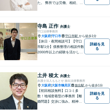
た。 弊所では労働、相続、離
婚、交通事故、不動産、破
産、中小企業法務その他様々
な法律相談を承っておりま
す。
寺島 正作
弁護士
守口法律事務所
大阪府
守口市
守口市駅
から徒歩1分
|
【休日・夜間相談可】【守口
詳細を見
市駅1分】債務整理の相談件数
る
2000件以上の経験を活かし、
依頼者様の法律問題を徹底的
にバックアップいたします。
どなたでも相談しやすく、依
頼者様が不安を抱かないよう
土井 稜太
弁護士
に、わかりやすく的確なアド
弁護士法人ももとせ 放出法律事務所
バイスを心がけております。
大阪府
大阪市鶴見区
放出駅
から徒歩1分
|
【初回相談無料】口コミ多
詳細を見
数！地域密着型の事務所【離
る
婚問題】交渉に強み。精神的
な負担が少しでも軽くなるよ