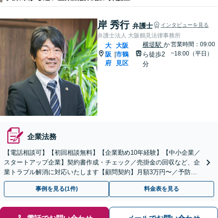
岸 秀行
弁護士
インタビューを見る
弁護士法人 大阪鶴見法律事務所
横堤駅
か
営業時間：09:00
大
大阪
~18:00（平日）
阪
市鶴
ら徒歩2
|
府
見区
分
企業法務
【電話相談可】【初回相談無料】【企業勤め10年経験】【中小企業／
スタートアップ企業】契約書作成・チェック／売掛金の回収など、企
業トラブル解消に対応いたします【顧問契約】月額3万円〜／予防法
務から紛争解決までお任せください。
事例を見る(1件)
料金表を見る