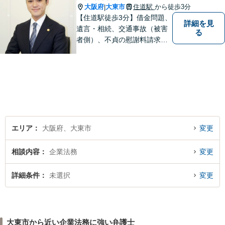
大阪府
大東市
住道駅
から徒歩3分
|
【住道駅徒歩3分】借金問題、
詳細を見
遺言・相続、交通事故（被害
る
者側）、不貞の慰謝料請求は
初回相談が無料。初めての方
でも安心して相談できるよう
に、丁寧な聞き取りとわかり
やすい説明を心がけておりま
す。お気軽にご相談くださ
い。
エリア
大阪府、大東市
変更
相談内容
企業法務
変更
詳細条件
未選択
変更
大東市から近い企業法務に強い弁護士