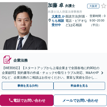
加藤 卓
弁護士
大阪府
弁護士法人啓葉法律事務所
営業時間：0
大東市
か
面談方法(対面・
らも相談
電話・ビデオな
9:00~20:00
受付中
ど)は応相談
（平日）
企業法務
【WEB対応】【スタートアップから上場企業まで全国各地に約90社の
企業顧問】契約書等の作成・チェックや取引トラブル対応、M&AやIP
Oなど、企業法務のご相談はお任せください。豊富な実績を活かし的
確に対応を進めてまいります。
事例を見る(5件)
料金表を見る
電話でお問い合わせ
メールでお問い合わせ