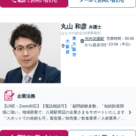
電話でお問い合わせ
メールでお問い合わせ
丸山 和彦
弁護士
はなぞの綜合法律事務所
東
河内花園駅
営業時間：00:00
大
大
~23:59（平日）
から徒歩3分
阪
|
阪
府
市
企業法務
【LINE・Zoom対応】【電話相談可】「顧問経験多数」「知的財産関
係に強い」地域密着で、八尾駅周辺の企業さまをサポートいたします
「スポットでの依頼も可」製造業／卸売業／飲食業界／人材業界／不
動産／物流業界【休日・夜間相談可】