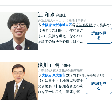
う、寄り添いの姿勢で事件解
決に臨みます【相続・遺言】
迅速かつ丁寧な対応を心が
辻 和弥
弁護士
け、満足度の高い解決を目指
弁護士法人ももとせ 今福法律事務所
します【放出駅1分】
大阪府
大阪市城東区
今福鶴見駅
から徒歩2分
|
【法テラス利用可】依頼者さ
詳細を見
まのご負担を考え、なるべく
る
示談での解決を心掛け対応い
たします。コミュニケーショ
ン力と精神的なタフさが強
み。依頼者さまにとって身近
で頼れる弁護士を目指しま
滝川 正明
弁護士
す。【休日相談可】【今福鶴
弁護士法人東大阪総合法律事務所
見駅2分】
大阪府
東大阪市
河内永和駅
から徒歩1分
|
【司法書士・土地家屋調査士
詳細を見
の資格あり】依頼者さまの利
る
益を第一に考え、迅速な解決
を目指します。不貞慰謝料請
求や財産分与など幅広く対応
「明け渡し請求はお任せ／ス