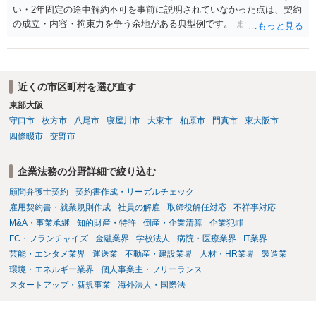
い・2年固定の途中解約不可を事前に説明されていなかった点は、契約
とを明示すること。 この辺りは意識して書類等を作成された方がよろ
の成立・内容・拘束力を争う余地がある典型例です。 まずは、運営と
しいかと思います。 公開の場で個別具体的な内容に従って回答するの
のやり取り、規約のスクショ等の証拠を集めて、弁護士に相談されて
にも限界がありますので、資料などを持参の上、弁護士の相談される
みてはいかがでしょうか。 また同時並行で（もしまだされていないの
ことをお勧めします。
であれば）書面で退所意思の明確化はしておくべきだと考えます。
近くの市区町村を選び直す
東部大阪
守口市
枚方市
八尾市
寝屋川市
大東市
柏原市
門真市
東大阪市
四條畷市
交野市
企業法務の分野詳細で絞り込む
顧問弁護士契約
契約書作成・リーガルチェック
雇用契約書・就業規則作成
社員の解雇
取締役解任対応
不祥事対応
M&A・事業承継
知的財産・特許
倒産・企業清算
企業犯罪
FC・フランチャイズ
金融業界
学校法人
病院・医療業界
IT業界
芸能・エンタメ業界
運送業
不動産・建設業界
人材・HR業界
製造業
環境・エネルギー業界
個人事業主・フリーランス
スタートアップ・新規事業
海外法人・国際法