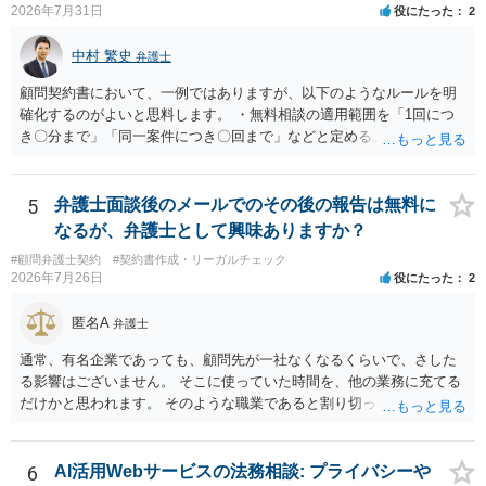
2026年7月31日
役にたった
2
だけで費用がかかりますので、難しいところです。 当事者での対応で
すと、押し負けて支払うかもと考えますので、弁護士に依頼するなど
中村 繁史
弁護士
して対応をすれば、より裁判をしてくる可能性は減りますが、当然費
用がかかります。 毅然と拒否して後は裁判するならしてくださいの対
顧問契約書において、一例ではありますが、以下のようなルールを明
応、弁護士に依頼して同様の対応、裁判してきたら、従業員にて粛々
確化するのがよいと思料します。 ・無料相談の適用範囲を「1回につ
と対応のどれかを選択することになります。 以上、ご参考まで。
き〇分まで」「同一案件につき〇回まで」などと定める。 ・無料相談
の範囲を超える継続的な質疑応答やメール対応は原則として受け付け
ず、継続して対応する場合は「個別受任（有料契約）」が必要であ
る。 ・無料相談から個別の事件処理へ移行する場合は、弁護士と従業
5
弁護士面談後のメールでのその後の報告は無料に
員との間で必ず個別の委任契約書を締結し、着手金や報酬等の費用体
なるが、弁護士として興味ありますか？
系を事前に明示する手続を義務付ける。 相談料が無料であっても、法
#顧問弁護士契約
#契約書作成・リーガルチェック
律相談という法的サービスを提供する以上、弁護士は善良な管理者の
2026年7月26日
役にたった
2
注意をもって対応する義務（善管注意義務）を負うものと思料しま
す。したがって、著しく不誠実な対応、放置、あるいは誤った不当な
匿名A
弁護士
回答を繰り返したような場合には、弁護士法上の誠実義務違反や品位
保持違反（弁護士法56条1項）として、弁護士会の懲戒対象となり得る
通常、有名企業であっても、顧問先が一社なくなるくらいで、さした
との理解でよいと考えます。 新たな法律事務所を探す手段について
る影響はございません。 そこに使っていた時間を、他の業務に充てる
は、このウェブサイトで探す方法のほか、弁護士会や法律事務所に直
だけかと思われます。 そのような職業であると割り切ってご相談され
接問い合わせをする方法もあり得ると存じます。
た方が、かえって良い弁護士に巡り会えるのではないかと思います。
相談者様のご意見が反映されることを、お祈りしております。
6
AI活用Webサービスの法務相談: プライバシーや