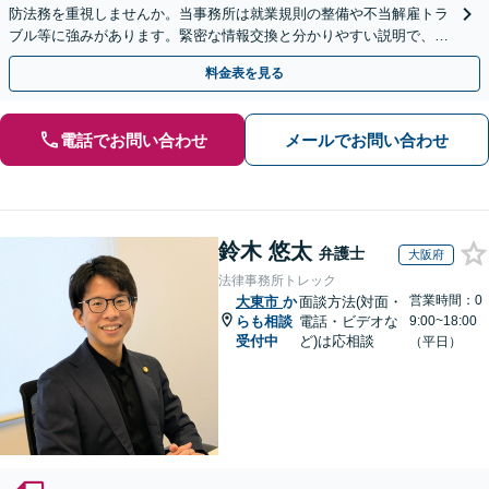
防法務を重視しませんか。当事務所は就業規則の整備や不当解雇トラ
ブル等に強みがあります。緊密な情報交換と分かりやすい説明で、経
営の安定を支えます。スポット相談も歓迎！
料金表を見る
電話でお問い合わせ
メールでお問い合わせ
鈴木 悠太
弁護士
大阪府
法律事務所トレック
営業時間：0
大東市
か
面談方法(対面・
らも相談
電話・ビデオな
9:00~18:00
受付中
ど)は応相談
（平日）