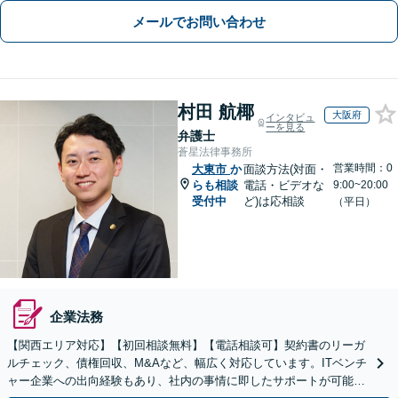
メールでお問い合わせ
村田 航椰
大阪府
インタビュ
ーを見る
弁護士
蒼星法律事務所
営業時間：0
大東市
か
面談方法(対面・
らも相談
電話・ビデオな
9:00~20:00
受付中
ど)は応相談
（平日）
企業法務
【関西エリア対応】【初回相談無料】【電話相談可】契約書のリーガ
ルチェック、債権回収、M&Aなど、幅広く対応しています。ITベンチ
ャー企業への出向経験もあり、社内の事情に即したサポートが可能で