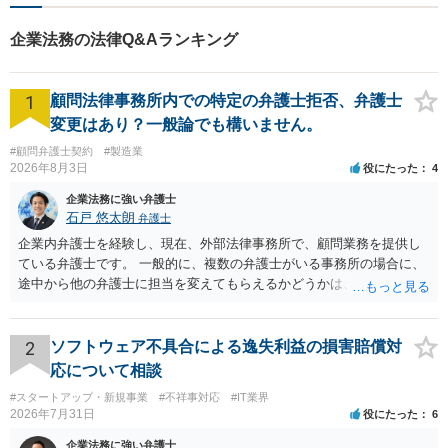
ムーズな明け渡し請求で依頼
者さまの被害を最小限に抑え
企業法務の法律Q&Aランキング
る」
1
顧問法律事務所内での特定の弁護士拒否、弁護士
変更はあり？一般論でも構いません。
#顧問弁護士契約
#製造業
2026年8月3日
役にたった
4
企業法務に強い弁護士
石戸 悠太朗
弁護士
企業内弁護士を経験し、現在、外部法律事務所で、顧問業務を提供し
ている弁護士です。 一般的に、複数の弁護士がいる事務所の場合に、
途中から他の弁護士に担当を変えてもらえるかどうかは、当該事務所
の代表の判断に委ねられています。 もっとも、代表としても、依頼者
が不満を抱いている弁護士を担当にすることは望ましくないため、別
の弁護士に変更するのが通常でしょう。それでも、担当弁護士を変え
2
ソフトウェア不具合による逸失利益の損害賠償対
てくれない場合は、他の弁護士の担当案件が一般で担当を変えられな
応について相談
いなどの事情があるかと思います。 担当弁護士が変わらず、仕事内容
#スタートアップ・新規事業
#不祥事対応
#IT業界
も改善されない場合には、決済権限を持つ上司に相談し、顧問契約自
2026年7月31日
役にたった
6
体を見直すのが一番かと思います。
企業法務に強い弁護士