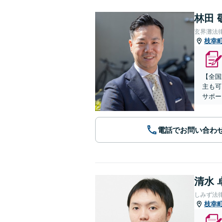
林田 
玄界灘法
枝幸
【全国
主も可
サポー
電話でお問い合わ
清水 
しみず法
枝幸