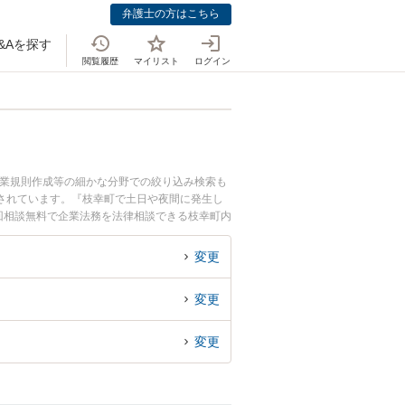
弁護士の方はこちら
&Aを探す
閲覧履歴
マイリスト
ログイン
就業規則作成等の細かな分野での絞り込み検索も
されています。『枝幸町で土日や夜間に発生し
回相談無料で企業法務を法律相談できる枝幸町内
変更
変更
変更