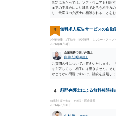
算定にあたっては、ソフトウェアを利用す
ェアの不具合により減るであろう相手方の
り、最寄りの弁護士に相談されることをお
3
無料求人広告サービスの自動
#企業犯罪
#不動産・建設業界
#スタートアップ
2026年8月3日
企業法務に強い弁護士
白井 弘昭
弁護士
ご質問の件についてお答えいたします。 
を主張しても、相手には響きません。そも
かどうかの問題ですので、訴訟を提起して
支払いを拒否すれば、少額訴訟を提起する
すので、難しいところです。 当事者での
性は減りますが、当然費用がかかります。
4
顧問弁護士による無料相談後
粛々と対応のどれかを選択することになり
#顧問弁護士契約
#病院・医療業界
2026年7月31日
中村 繁史