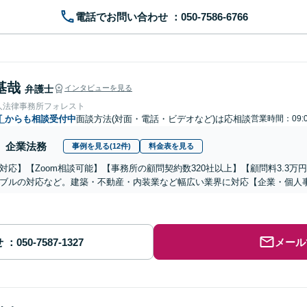
電話でお問い合わせ
基哉
弁護士
インタビューを見る
人法律事務所フォレスト
町
からも相談受付中
面談方法(対面・電話・ビデオなど)は応相談
営業時間：09:0
企業法務
事例を見る(12件)
料金表を見る
対応】【Zoom相談可能】【事務所の顧問契約数320社以上】【顧問料3.3
ブルの対応など。建築・不動産・内装業など幅広い業界に対応【企業・個人
せ
メール