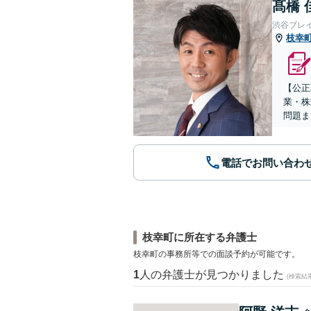
髙橋 
渋谷ブレ
枝幸
【公正
業・株
問題ま
電話でお問い合わ
枝幸町に所在する弁護士
枝幸町の事務所等での面談予約が可能です。
1
人の弁護士が見つかりました
(検索結