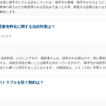
る前に相手方とどんな話をしていたか、相手方の業種、相手方がどのように
将来の収入がどの程度得られる見込みであったか等、精査する必要があります
勧めします。
更新有料化に関する法的対策は？
・新規事業
「法的対策」とのことですが、相談者さんは、請求される側なので、特に事前
そも、法的正当性が薄いことは相手も分かっていますので。 相手方が法的手
きたら粛々と対応することになります。 少額訴訟は、１人（１社）年間１０
可能性は、低いものと思われます。 ただ、裁判を東京などの遠隔地で起こさ
対応ですと、押し負けて支払うかもと考えますので、弁護士に依頼するなどし
 毅然と拒否して後は裁判するならしてくださいの対応、弁護士に依頼して同
のトラブルを防ぐ契約は？
ます。 以上、ご参考まで。