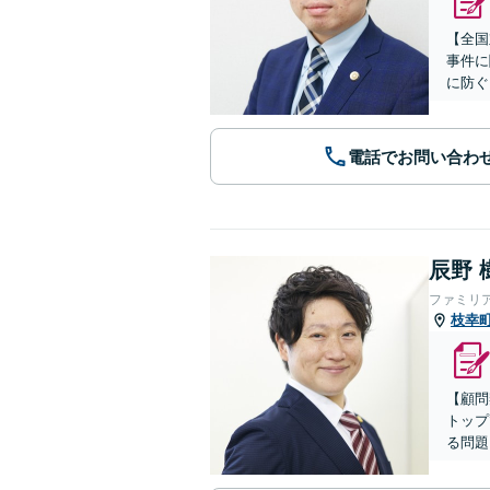
【全国
事件に
に防ぐ
電話でお問い合わ
辰野 
ファミリ
枝幸
【顧問
トップ
る問題