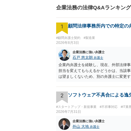
企業法務の法律Q&Aランキング
1
顧問法律事務所内での特定の
#顧問弁護士契約
#製造業
2026年8月3日
企業法務に強い弁護士
石戸 悠太朗
弁護士
企業内弁護士を経験し、現在、外部法律事
担当を変えてもらえるかどうかは、当該事
は望ましくないため、別の弁護士に変更す
ないなどの事情があるかと思います。 担
かと思います。
2
ソフトウェア不具合による逸
#スタートアップ・新規事業
#不祥事対応
#IT業
2026年7月31日
企業法務に強い弁護士
外山 大地
弁護士