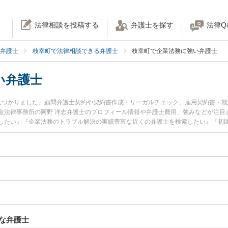
法律相談を投稿する
弁護士を探す
法律Q
弁護士
枝幸町で法律相談できる弁護士
枝幸町で企業法務に強い弁護士
い弁護士
見つかりました。顧問弁護士契約や契約書作成・リーガルチェック、雇用契約書・
金法律事務所の阿野 洋志弁護士のプロフィール情報や弁護士費用、強みなどが注目
したい』『企業法務のトラブル解決の実績豊富な近くの弁護士を検索したい』『初
談者さんにおすすめです。
な弁護士