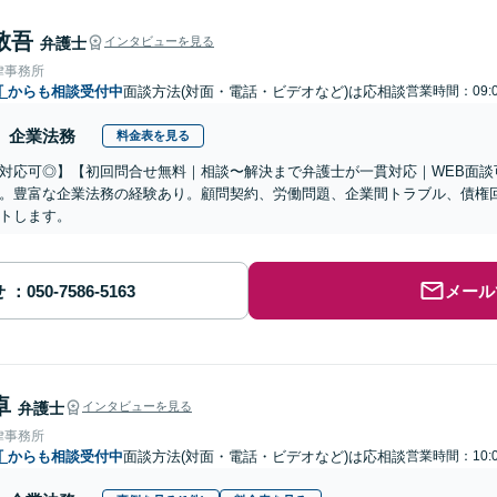
敬吾
弁護士
インタビューを見る
律事務所
町
からも相談受付中
面談方法(対面・電話・ビデオなど)は応相談
営業時間：09:0
企業法務
料金表を見る
対応可◎】【初回問合せ無料｜相談〜解決まで弁護士が一貫対応｜WEB面談
。豊富な企業法務の経験あり。顧問契約、労働問題、企業間トラブル、債権
トします。
せ
メール
卓
弁護士
インタビューを見る
律事務所
町
からも相談受付中
面談方法(対面・電話・ビデオなど)は応相談
営業時間：10:0