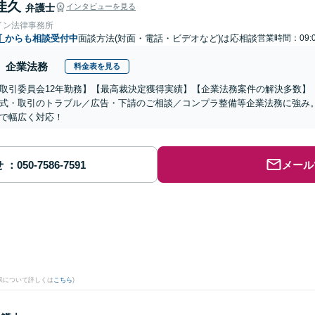
佳久
弁護士
インタビューを見る
イン法律事務所
町
からも相談受付中
面談方法(対面・電話・ビデオなど)は応相談
営業時間：09:0
企業法務
料金表を見る
取引委員会12年勤務】【最高裁決定獲得実績】【企業法務案件の解決多数】
式・取引のトラブル／広告・下請のご相談／コンプラ整備等企業法務に強み
で幅広く対応！
せ
メール
果について詳しくは
こちら
)