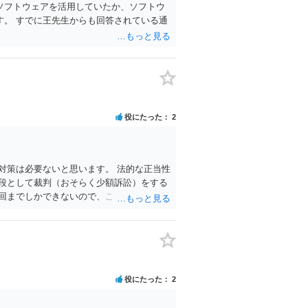
ソフトウェアを活用していたか、ソフトウ
。 すでに王先生からも回答されている通
役にたった
2
対策は必要ないと思います。 法的な正当性
段として裁判（おそらく少額訴訟）をする
回までしかできないので、こちらが毅然と
れますと、対応するだけで費用がかかりま
て対応をすれば、より裁判をしてくる可能
様の対応、裁判してきたら、従業員にて
役にたった
2