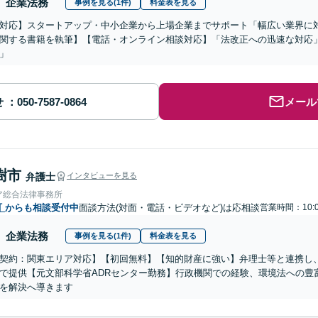
企業法務
事例を見る(1件)
料金表を見る
対応】スタートアップ・中小企業から上場企業までサポート「幅広い業界に
関する書籍を執筆】【電話・オンライン相談対応】「法改正への迅速な対応
」
せ
メール
樹市
弁護士
インタビューを見る
ア総合法律事務所
町
からも相談受付中
面談方法(対面・電話・ビデオなど)は応相談
営業時間：10:0
企業法務
事例を見る(1件)
料金表を見る
契約：関東エリア対応】【初回無料】【知的財産に強い】弁理士等と連携し
で提供【元文部科学省ADRセンター勤務】行政機関での経験、環境法への豊
を解決へ導きます