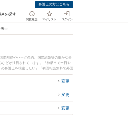
弁護士の方はこちら
&Aを探す
閲覧履歴
マイリスト
ログイン
弁護士
。国際離婚やハーグ条約、国際結婚等の細かな分
みなどが注目されています。『神栖市で土日や
くの弁護士を検索したい』『初回相談無料で外国
変更
変更
変更