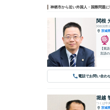
神栖市から近い外国人・国際問題に
関根 
関根国際
茨城
【英語
言語の
電話でお問い合わ
堀越 
つくば中
茨城