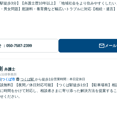
駅徒歩3分】【弁護士歴10年以上】「地域社会をより住みやすくした
・男女問題】慰謝料・養育費など幅広いトラブルに対応【相続・遺言】
せ
メール
剛
弁護士
合法律事務所
県
つくば市
つくば駅
から徒歩1分
営業時間：本日定休日
|
談無料】【夜間／休日対応可能】【つくば駅徒歩1分】【駐車場有】相
に時間をかけて対応し、相談者さまに寄り添った解決方法を提案するこ
せください。