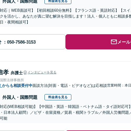
外国人・国際問題
料金表を見る
対応｜WEB面談可】【初回相談60分無料】【フランス語・英語対応】【ス
クを活かし、あなたが真に望む解決を目指します！法人・個人ともに相談多
日・夜間相談可】
せ
メール
信孝
弁護士
インタビューを見る
RE国際法律事務所
市
からも相談受付中
面談方法(対面・電話・ビデオなど)は応相談
営業時間：本
外国人・国際問題
料金表を見る
対応(WEB相談可能)】【中国語・英語・韓国語・ベトナム語・タイ語対応可
・日本法人顧問）／ビザ・在留資格／貿易・税関トラブル／外国人労働問題
可能