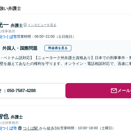
強い弁護士
光一
弁護士
インタビューを見る
法律事務所
県
つくば市
営業時間：06:00~22:00（土日祝日）
|
外国人・国際問題
料金表を見る
・ベトナム語対応】【ニューヨーク州弁護士資格あり】日本での刑事事件・
壁を越えてあなたの権利を守ります。オンライン・電話相談対応で、迅速に
せ
メール
智也
弁護士
央法律事務所
県
つくば市
つくば駅
から徒歩3分
営業時間：10:00~18:00（土曜日）
|