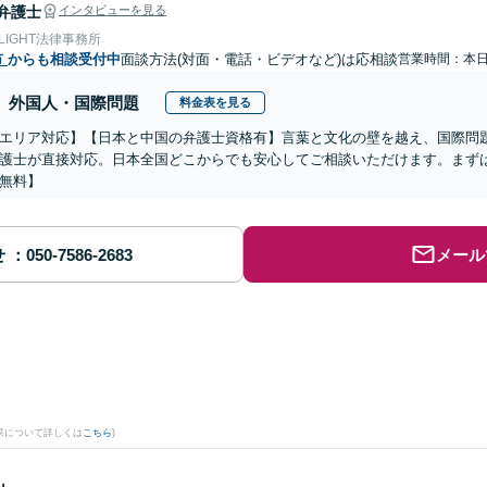
弁護士
インタビューを見る
 LIGHT法律事務所
市
からも相談受付中
面談方法(対面・電話・ビデオなど)は応相談
営業時間：本
外国人・国際問題
料金表を見る
エリア対応】【日本と中国の弁護士資格有】言葉と文化の壁を越え、国際問
護士が直接対応。日本全国どこからでも安心してご相談いただけます。まず
無料】
せ
メール
果について詳しくは
こちら
)