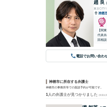
趙 良
東京CITY
神栖
【関東
代表弁
回相談
電話でお問い合わ
神栖市に所在する弁護士
神栖市の事務所等での面談予約が可能です。
1
人の弁護士が見つかりました
(検索結