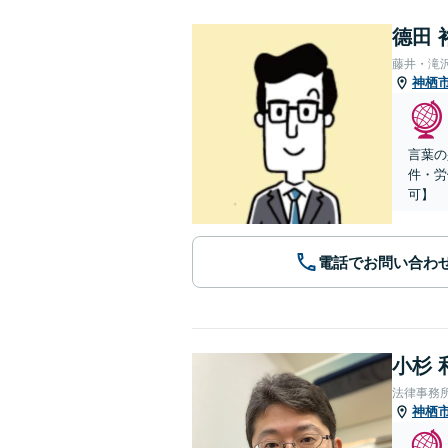
德田 
藤井・滝
神栖
言葉の
件・労
可】
電話でお問い合わ
小杉 
法律事務
神栖