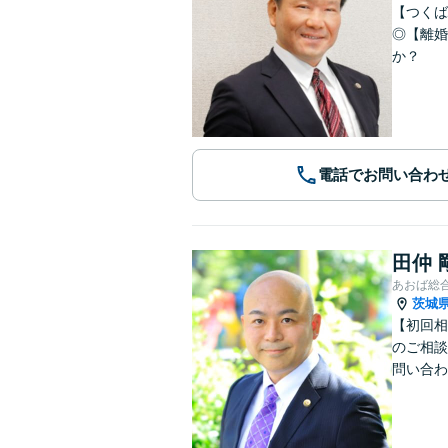
【つくば
◎【離婚
か？
電話でお問い合わ
田仲 
あおば総
茨城
【初回相
のご相談
問い合わ