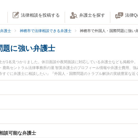
法律相談を投稿する
弁護士を探す
法律Q
弁護士
神栖市で法律相談できる弁護士
神栖市で外国人・国際問題に強い
問題に強い弁護士
士が1名見つかりました。休日面談や夜間面談に対応している弁護士なども掲載中
・鹿島セントラル法律事務所の瀧 智英弁護士のプロフィール情報や弁護士費用、強
今すぐに弁護士に相談したい』『外国人・国際問題のトラブル解決の実績豊富な近
士に相談予約したい』などでお困りの相談者さんにおすすめです。
相談可能な弁護士