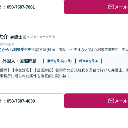
せ
メール
大介
弁護士
インタビューを見る
法律事務所
市
からも相談受付中
面談方法(対面・電話・ビデオなど)は応相談
営業時間：本
外国人・国際問題
事例を見る(10件)
料金表を見る
獲得】【中文対応】【全国対応】警察庁の公式解釈を高裁で砕いた弁護士。
事務所に断られた案件も徹底的に闘い抜く。
せ
メール