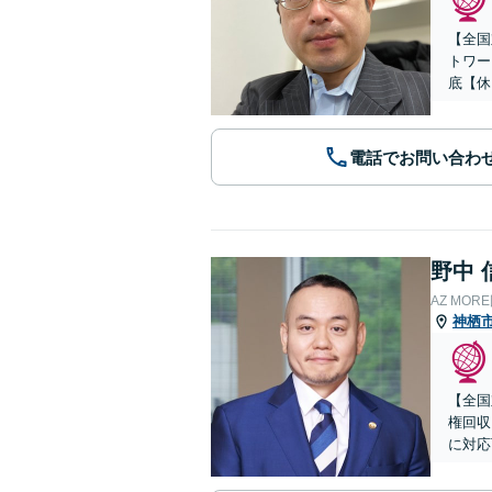
【全国
トワー
底【休
電話でお問い合わ
野中 
AZ MO
神栖
【全国
権回収
に対応