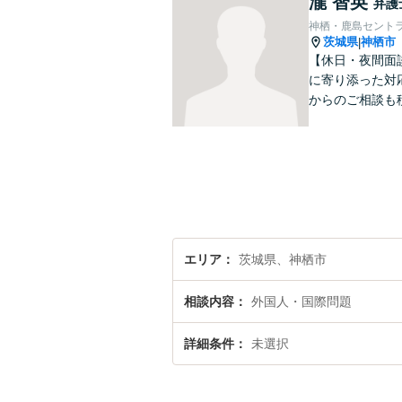
瀧 智英
弁護
神栖・鹿島セント
茨城県
神栖市
|
【休日・夜間面
に寄り添った対
からのご相談も
エリア
茨城県、神栖市
相談内容
外国人・国際問題
詳細条件
未選択