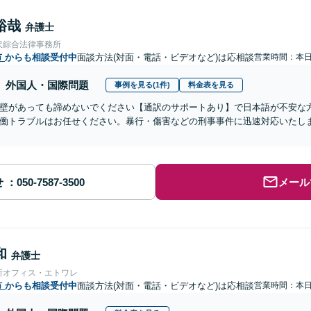
裕哉
弁護士
沢綜合法律事務所
市
からも相談受付中
面談方法(対面・電話・ビデオなど)は応相談
営業時間：本
外国人・国際問題
事例を見る(1件)
料金表を見る
壁があっても諦めないでください【通訳のサポートあり】で日本語が不安な
働トラブルはお任せください。暴行・傷害などの刑事事件に迅速対応いたし
せ
メール
和
弁護士
所オフィス・エトワレ
市
からも相談受付中
面談方法(対面・電話・ビデオなど)は応相談
営業時間：本