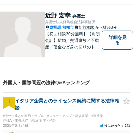
提供して、最大限の利益確保
のお手伝いをします。
近野 宏幸
弁護士
弁護士法人釘島総合法律事務所
群馬県
前橋市
新前橋駅
から徒歩8分
|
【初回相談30分無料】【明朗
詳細を見
会計】離婚／交通事故／不動
る
産／借金など身の回りのトラ
ブルに豊富な実績と経験あ
り！お早めのご相談が望まれ
ます。親切丁寧にわかりやす
くアドバイスを行い、皆さま
のニーズに沿った迅速な解決
外国人・国際問題の法律Q&Aランキング
を目指します。
1
イタリア企業とのライセンス契約に関する法律相
談
#海外企業との契約トラブル
#スタートアップ・新規事業
#製造業
#M&A・事業承継
#知的財産・特許
2025年6月24日
役にたった
241