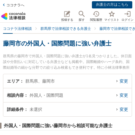
弁護士の方はこちら
ココナラへ
投稿する
探す
閲覧履歴
マイリスト
ログイン
ココナラ法律相談
群馬県で法律相談できる弁護士
藤岡市で法律相談で
藤岡市の外国人・国際問題に強い弁護士
群馬県の藤岡市で外国人・国際問題に強い弁護士が1名見つかりました。休日面
談や分割払いに対応している弁護士なども掲載中。国際離婚やハーグ条約、国
際結婚等の細かな分野での絞り込み検索もでき便利です。特に小林法律事務所
の小林 智昭弁護士のプロフィール情報や弁護士費用、強みなどが注目されてい
ます。『藤岡市で土日や夜間に発生した外国人・国際問題のトラブルを今すぐ
エリア
群馬県、藤岡市
変更
に弁護士に相談したい』『外国人・国際問題のトラブル解決の実績豊富な近く
の弁護士を検索したい』『初回相談無料で外国人・国際問題を法律相談できる
相談内容
外国人・国際問題
変更
藤岡市内の弁護士に相談予約したい』などでお困りの相談者さんにおすすめで
す。
詳細条件
未選択
変更
外国人・国際問題に強い藤岡市から相談可能な弁護士