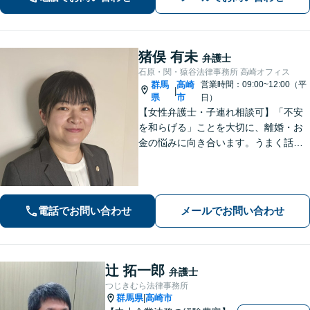
組んでいきます。
猪俣 有未
弁護士
石原・関・猿谷法律事務所 高崎オフィス
群馬
高崎
営業時間：09:00~12:00（平
|
県
市
日）
【女性弁護士・子連れ相談可】「不安
を和らげる」ことを大切に、離婚・お
金の悩みに向き合います。うまく話せ
なくても大丈夫です。状況の整理から
ご一緒します【高崎・完全個室・駐車
場無料】
電話でお問い合わせ
メールでお問い合わせ
辻 拓一郎
弁護士
つじきむら法律事務所
群馬県
高崎市
|