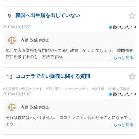
てしまいしまったでしょうか? 考えられるとすれば、建造物侵入罪あ
たりでしょうか。
9
韓国へ出生届を出していない
2019年10月22日
役にたった
3
内藤 政信
弁護士
地元で入管業務を専門にやってる行政書士が いいでしょう。 韓国領事
館に相談するのも、方法ですね。
10
ココナラで占い販売に関する質問
#入管書類の申請サポート
#不法滞在・オーバーステイ
#永住権
#外国人労働者
2018年10月13日
役にたった
3
内藤 政信
弁護士
それは僕にはわかりません。 ココナラに問い合わせることになるでし
ょう。