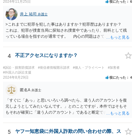
2024年11月25日
役にたった
6
井上 祐司
弁護士
>これまでに犯罪を犯した事はありますか？犯罪歴はありますか？
これは、犯罪が捜査当局に探知され捜査中であったり、前科として残
っている場合を指すのが通常です。 内心の問題はさておき、ご質問
の状況であれば「いいえ」と回答するのがセオリーかと思います。
4
不正アクセスになりますか？
#訴訟・損害賠償請求
#発信者情報開示請求
#個人・プライベート
#加害者
#外国人の訴訟支援
2024年8月29日
役にたった
4
匿名A
弁護士
「すぐに「あっ」と思いいろいろ調べたら、違う人のアカウントを復
元しようとしてみたいなんです。」とのことですが，本件ではそもそ
もそれが確実に「違う人のアカウント」であると断定できていません
し，仮にそのアドレスが実在したとしても不正アクセスの故意が観念
できません。余計な心配でしょう。
5
ヤフー知恵袋に外国人詐欺の問い合わせの際、ス