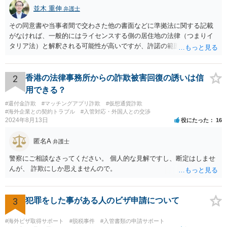
並木 重伸
弁護士
その同意書や当事者間で交わさた他の書面などに準拠法に関する記載
がなければ、一般的にはライセンスする側の居住地の法律（つまりイ
タリア法）と解釈される可能性が高いですが、許諾の範囲が日本国内
に限定されているなどの事情がある場合には、日本法となる可能性も
あります。 なお、仮に日本法になるとしても、新しい会社との間で契
約が有効かどうかは、ライセンスされた権利の種類（著作権、商標
2
香港の法律事務所からの詐欺被害回復の誘いは信
権、特許権など）や契約の時期などを見て判断する必要があります。
用できる？
いずれにせよ具体的事情が分からないと確定的な回答は難しいと思わ
#還付金詐欺
#マッチングアプリ詐欺
#仮想通貨詐欺
れますので、弁護士に直接相談されることをお勧めします。
#海外企業との契約トラブル
#入管対応・外国人との交渉
2024年8月13日
役にたった
16
匿名A
弁護士
警察にご相談なさってください。 個人的な見解ですし、断定はしませ
んが、 詐欺にしか思えませんので。
3
犯罪をした事がある人のビザ申請について
#海外ビザ取得サポート
#脱税事件
#入管書類の申請サポート