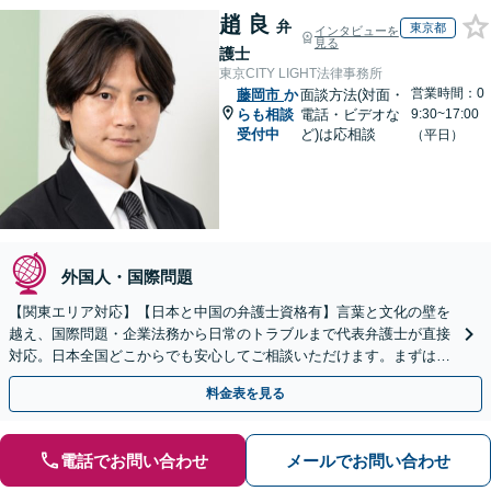
趙 良
弁
東京都
インタビューを
見る
護士
東京CITY LIGHT法律事務所
営業時間：0
藤岡市
か
面談方法(対面・
らも相談
電話・ビデオな
9:30~17:00
受付中
ど)は応相談
（平日）
外国人・国際問題
【関東エリア対応】【日本と中国の弁護士資格有】言葉と文化の壁を
越え、国際問題・企業法務から日常のトラブルまで代表弁護士が直接
対応。日本全国どこからでも安心してご相談いただけます。まずは一
歩を踏み出してみませんか。【初回相談無料】
料金表を見る
電話でお問い合わせ
メールでお問い合わせ