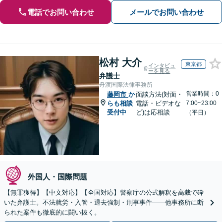
電話でお問い合わせ
メールでお問い合わせ
松村 大介
東京都
インタビュ
ーを見る
弁護士
舟渡国際法律事務所
営業時間：0
藤岡市
か
面談方法(対面・
らも相談
電話・ビデオな
7:00~23:00
受付中
ど)は応相談
（平日）
外国人・国際問題
【無罪獲得】【中文対応】【全国対応】警察庁の公式解釈を高裁で砕
いた弁護士。不法就労・入管・退去強制・刑事事件——他事務所に断
られた案件も徹底的に闘い抜く。