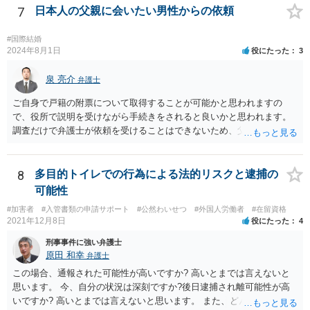
たから金銭を詐取しようとしている可能性が高いです。 間に合えばよ
7
日本人の父親に会いたい男性からの依頼
いのですが、くれぐれもお金を送らないようにしてください。
#国際結婚
2024年8月1日
役にたった
3
泉 亮介
弁護士
ご自身で戸籍の附票について取得することが可能かと思われますの
で、役所で説明を受けながら手続きをされると良いかと思われます。
調査だけで弁護士が依頼を受けることはできないため、父親に対して
何か請求がある場合は弁護士に依頼することを検討されても良いでし
ょう。
8
多目的トイレでの行為による法的リスクと逮捕の
可能性
#加害者
#入管書類の申請サポート
#公然わいせつ
#外国人労働者
#在留資格
2021年12月8日
役にたった
4
刑事事件に強い弁護士
原田 和幸
弁護士
この場合、通報された可能性が高いですか? 高いとまでは言えないと
思います。 今、自分の状況は深刻ですか?後日逮捕され離可能性が高
いですか? 高いとまでは言えないと思います。 また、どんな犯罪をし