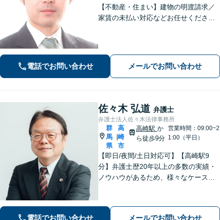
【不動産・住まい】建物の明渡請求／
家賃の未払い対応などお任せくださ
い。強制執行の経験も豊富です。【離
婚・男女問題】相談者さまのお気持ち
に寄り添ってサポートいたします。お
気軽にご相談ください。
電話でお問い合わせ
メールでお問い合わせ
佐々木 弘道
弁護士
弁護士法人佐々木法律事務所
群
高
高崎駅
か
営業時間：09:00~2
馬
崎
|
1:00（平日）
ら徒歩9分
県
市
【即日/夜間/土日対応可】【高崎駅9
分】弁護士歴20年以上の多数の実績・
ノウハウがあるため、様々なケースで
の解決実績があります。複雑な案件の
場合には、在籍する弁護士複数名の経
験・ノウハウを活かして共同して取り
電話でお問い合わせ
メールでお問い合わせ