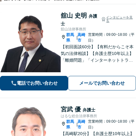
舘山 史明
弁護
インタビューを見
る
士
舘山法律事務所
群馬
高崎
営業時間：09:00~18:00（平
|
県
市
日）
【初回面談60分】【有料だからこそ本
気の法律相談】【弁護士歴10年以上】
「離婚問題」「インターネットトラブ
ル」「交通事故」「相続」「企業法
務」はお任せください！冷静・緻密・
そして大胆に、オーダーメイドの弁護
電話でお問い合わせ
メールでお問い合わせ
を展開します【高崎駅徒歩15分】
宮武 優
弁護士
はるな総合法律事務所
群馬
高崎
営業時間：09:00~18:00（平
|
県
市
日）
【高崎駅20分】【弁護士歴10年以上】