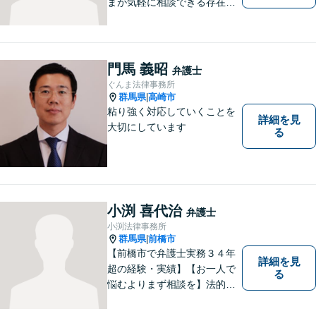
まが気軽に相談できる存在に
なります。離婚問題／相続問
題／交通事故など、幅広いト
ラブルに対応。【当日／夜間
／休日対応可能】公平・公正
門馬 義昭
弁護士
な立場から、事件の見通しを
ぐんま法律事務所
正確に伝えます。お気軽にご
群馬県
高崎市
|
相談ください。
粘り強く対応していくことを
詳細を見
大切にしています
る
小渕 喜代治
弁護士
小渕法律事務所
群馬県
前橋市
|
【前橋市で弁護士実務３４年
詳細を見
超の経験・実績】【お一人で
る
悩むよりまず相談を】法的ト
ラブルを抱えたあなたに寄り
添い、適格な法的サービスを