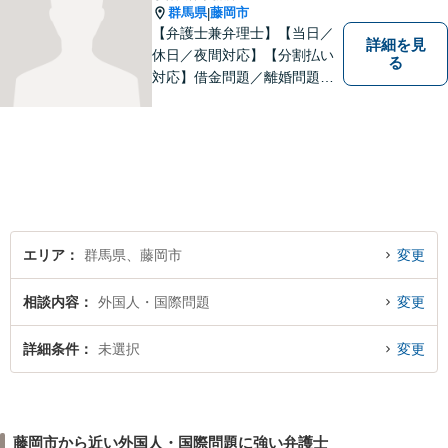
群馬県
藤岡市
|
【弁護士兼弁理士】【当日／
詳細を見
休日／夜間対応】【分割払い
る
対応】借金問題／離婚問題／
相続問題／企業法務など弁護
士業務も、特許／商標登録／
意匠登録など弁理士業務も、
幅広く対応。地域に根ざした
法律事務所／特許事務所を目
指しています。お気軽にご相
談ください。
エリア
群馬県、藤岡市
変更
相談内容
外国人・国際問題
変更
詳細条件
未選択
変更
藤岡市から近い外国人・国際問題に強い弁護士