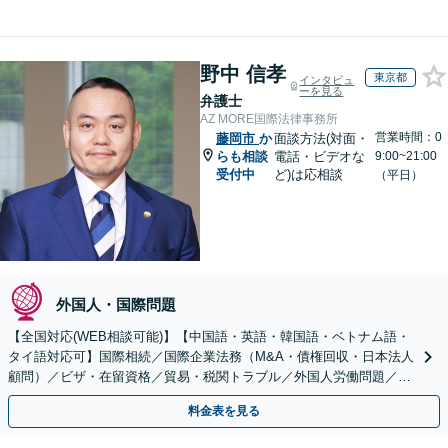
野中 信孝
東京都
インタビュ
ーを見る
弁護士
AZ MORE国際法律事務所
営業時間：0
藤岡市
か
面談方法(対面・
らも相談
電話・ビデオな
9:00~21:00
受付中
ど)は応相談
（平日）
外国人・国際問題
【全国対応(WEB相談可能)】【中国語・英語・韓国語・ベトナム語・
タイ語対応可】国際相続／国際企業法務（M&A・債権回収・日本法人
顧問）／ビザ・在留資格／貿易・税関トラブル／外国人労働問題／外
国人刑事事件など、幅広いご相談に対応可能
料金表を見る