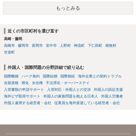
もっとみる
近くの市区町村を選び直す
高崎・藤岡
高崎市
藤岡市
富岡市
安中市
上野村
神流町
下仁田町
南牧村
甘楽町
外国人・国際問題の分野詳細で絞り込む
国際離婚
ハーグ条約
国際結婚
国際相続
海外企業との契約トラブル
在留資格
帰化
永住権
不法滞在・オーバーステイ
入管書類の申請サポート
入管対応・外国人との交渉
外国人の訴訟支援
海外ビザ取得サポート
外国人の家族問題を抱える日本人
外国人労働者
外国人雇用する経営者・会社
従業員を海外派遣している経営者・会社