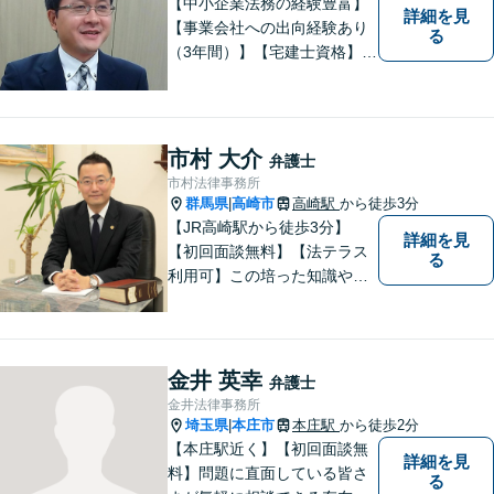
【中小企業法務の経験豊富】
詳細を見
【事業会社への出向経験あり
る
（3年間）】【宅建士資格】信
頼・丁寧・研鑽
市村 大介
弁護士
市村法律事務所
群馬県
高崎市
高崎駅
から徒歩3分
|
【JR高崎駅から徒歩3分】
詳細を見
【初回面談無料】【法テラス
る
利用可】この培った知識や経
験と、迅速かつ誠実な対応を
礎として、地域社会に貢献し
て参りたいと考えておりま
す。お気軽にご相談くださ
金井 英幸
弁護士
い。
金井法律事務所
埼玉県
本庄市
本庄駅
から徒歩2分
|
【本庄駅近く】【初回面談無
詳細を見
料】問題に直面している皆さ
る