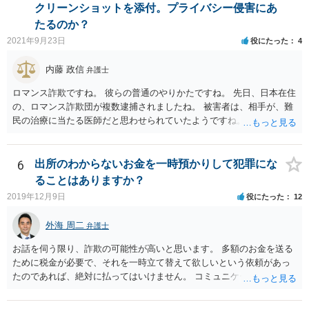
クリーンショットを添付。プライバシー侵害にあ
たるのか？
2021年9月23日
役にたった
4
内藤 政信
弁護士
ロマンス詐欺ですね。 彼らの普通のやりかたですね。 先日、日本在住
の、ロマンス詐欺団が複数逮捕されましたね。 被害者は、相手が、難
民の治療に当たる医師だと思わせられていたようですね。
6
出所のわからないお金を一時預かりして犯罪にな
ることはありますか？
2019年12月9日
役にたった
12
外海 周二
弁護士
お話を伺う限り、詐欺の可能性が高いと思います。 多額のお金を送る
ために税金が必要で、それを一時立て替えて欲しいという依頼があっ
たのであれば、絶対に払ってはいけません。 コミュニケーションサイ
トで知り合っただけの人に多額をお金を預けようとする人はいませ
ん。 預かって欲しいお金を送るなどというのは虚言であり、単にあな