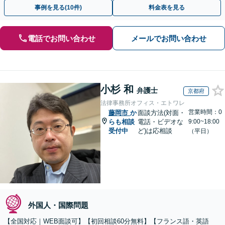
事例を見る(10件)
料金表を見る
電話でお問い合わせ
メールでお問い合わせ
小杉 和
弁護士
京都府
法律事務所オフィス・エトワレ
営業時間：0
藤岡市
か
面談方法(対面・
らも相談
電話・ビデオな
9:00~18:00
受付中
ど)は応相談
（平日）
外国人・国際問題
【全国対応｜WEB面談可】【初回相談60分無料】【フランス語・英語