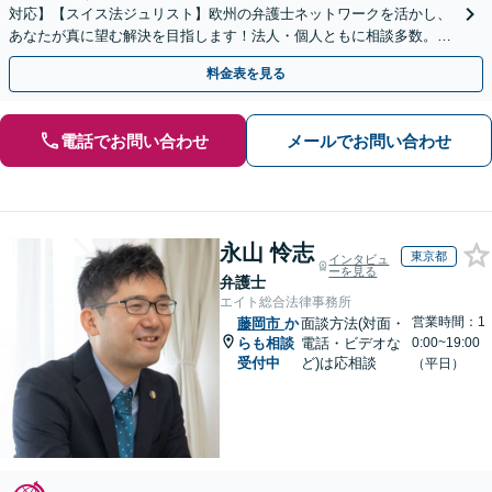
対応】【スイス法ジュリスト】欧州の弁護士ネットワークを活かし、
あなたが真に望む解決を目指します！法人・個人ともに相談多数。細
やかな連絡と粘り強い交渉を徹底【休日・夜間相談可】
料金表を見る
電話でお問い合わせ
メールでお問い合わせ
永山 怜志
東京都
インタビュ
ーを見る
弁護士
エイト総合法律事務所
営業時間：1
藤岡市
か
面談方法(対面・
らも相談
電話・ビデオな
0:00~19:00
受付中
ど)は応相談
（平日）