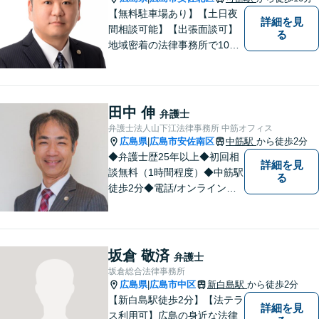
【無料駐車場あり】【土日夜
詳細を見
間相談可能】【出張面談可】
る
地域密着の法律事務所で10年
以上の解決実績！依頼者様に
寄り添い、問題解決を行いま
す。夜間・休日の対応、出張
面談も承っています！【借金
田中 伸
弁護士
問題相談無料】
弁護士法人山下江法律事務所 中筋オフィス
広島県
広島市安佐南区
中筋駅
から徒歩2分
|
◆弁護士歴25年以上◆初回相
詳細を見
談無料（1時間程度）◆中筋駅
る
徒歩2分◆電話/オンライン相
談可◆夜間相談可◆相続、交
通事故、離婚、不貞慰謝料請
求、企業法務等。広島市北部
地域の皆様に寄り添い、地域
坂倉 敬済
弁護士
密着型の法律事務所としてよ
坂倉総合法律事務所
り身近な法的サービスを提供
広島県
広島市中区
新白島駅
から徒歩2分
|
します。
【新白島駅徒歩2分】【法テラ
詳細を見
ス利用可】広島の身近な法律