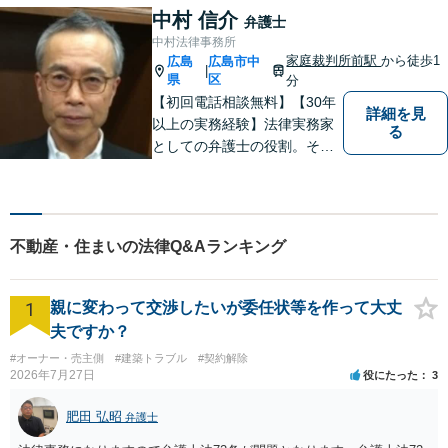
ってまいります。 ぜひご相談
中村 信介
弁護士
ください。
中村法律事務所
家庭裁判所前駅
から徒歩1
広島
広島市中
|
県
区
分
【初回電話相談無料】【30年
詳細を見
以上の実務経験】法律実務家
る
としての弁護士の役割。それ
は紛争の適正な解決である。
そのために弁護士は、法的に
トラブルをかかえた組織また
は人と一定の距離を保ちなが
不動産・住まいの法律Q&Aランキング
ら、できるだけ納得のいく解
決を導き出さなければならな
い。
1
親に変わって交渉したいが委任状等を作って大丈
夫ですか？
#オーナー・売主側
#建築トラブル
#契約解除
2026年7月27日
役にたった
3
肥田 弘昭
弁護士