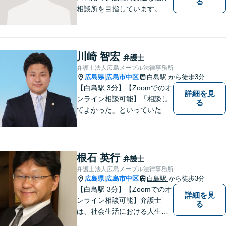
る
相談所を目指しています。依
頼者さまの抱えていらっしゃ
る不安や、ご希望を丁寧にお
伺いいたします。法律トラブ
ルにお悩みの方はご相談くだ
川崎 智宏
弁護士
さい。
弁護士法人広島メープル法律事務所
広島県
広島市中区
白島駅
から徒歩3分
|
【白鳥駅 3分】【Zoomでのオ
詳細を見
ンライン相談可能】「相談し
る
てよかった」といっていただ
けるように、依頼者に寄り添
い、ベストな解決を目指しま
す。打ち合わせ室内にキッズ
スペースのご用意が可能で
根石 英行
弁護士
す。ご希望の方はご予約の際
弁護士法人広島メープル法律事務所
にお申し付けください。
広島県
広島市中区
白島駅
から徒歩3分
|
【白鳥駅 3分】【Zoomでのオ
詳細を見
ンライン相談可能】弁護士
る
は、社会生活における人生の
パートナー、転ばぬ先の杖だ