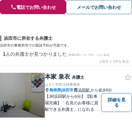
電話でお問い合わせ
メールでお問い合わせ
浜田市に所在する弁護士
浜田市の事務所等での面談予約が可能です。
1
人の弁護士が見つかりました
(検索結果について詳しくは
こちら
)
1件中 1-1件を表示
本家 泉衣
弁護士
はまだ市民法律事務所
島根県
浜田市
浜田駅
から徒歩6分
|
【JR浜田駅から6分】【駐車
詳細を見
場完備】「石見のお客様に貢
る
献できる弁護士」になれるよ
うに業務に取り組んでおりま
す。民事事件（借金・過払
金、成年後見など）を中心