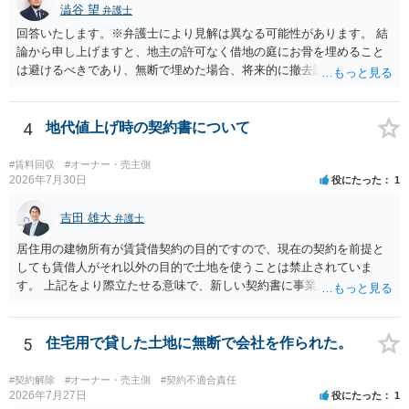
澁谷 望
弁護士
回答いたします。※弁護士により見解は異なる可能性があります。 結
論から申し上げますと、地主の許可なく借地の庭にお骨を埋めること
は避けるべきであり、無断で埋めた場合、将来的に撤去請求や退去時
の損害賠償（原状回復費用）を求められるリスクがあります。 法律
上、自分のペットの遺骨を埋める行為自体は墓地埋葬法違反や不法投
棄には該当しないため、犯罪になるわけではありません。しかし、建
4
地代値上げ時の契約書について
物の所有者は質問者様であっても、土地の所有権はあくまで地主にあ
ります。そのため、地主に無断でお骨を埋める行為は、他人の所有権
#賃料回収
#オーナー・売主側
を侵害する行為や、借地人としての善管注意義務違反とみなされる可
2026年7月30日
役にたった
1
能性が高いのが私見です。 どうしてもお近くで供養されたい場合は、
事前に地主へ相談して許可を得るか、土地に直接埋めずに大きめの鉢
吉田 雄大
弁護士
植え等で供養する「プランター葬」や、ペット霊園等への納骨を検討
居住用の建物所有が賃貸借契約の目的ですので、現在の契約を前提と
されるのが確実かと思います。
しても賃借人がそれ以外の目的で土地を使うことは禁止されていま
す。 上記をより際立たせる意味で、新しい契約書に事業用として用い
ることを禁止する旨を明記することは理に適ったものです。 契約締結
交渉である以上賃借人が拒んだ場合には入りませんが、提案するのは
良い方法と思います。
5
住宅用で貸した土地に無断で会社を作られた。
#契約解除
#オーナー・売主側
#契約不適合責任
2026年7月27日
役にたった
1