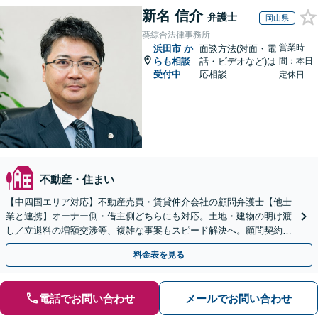
新名 信介
弁護士
岡山県
葵綜合法律事務所
営業時
浜田市
か
面談方法(対面・電
らも相談
話・ビデオなど)は
間：本日
受付中
応相談
定休日
不動産・住まい
【中四国エリア対応】不動産売買・賃貸仲介会社の顧問弁護士【他士
業と連携】オーナー側・借主側どちらにも対応。土地・建物の明け渡
し／立退料の増額交渉等、複雑な事案もスピード解決へ。顧問契約も
お任せ！【夜間・休日対応】
料金表を見る
電話でお問い合わせ
メールでお問い合わせ