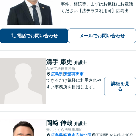
事件、相続等、まずはお気軽にお電話
ください【法テラス利用可】広島出
身、安佐北区、安佐南区の弁護士とし
て法律のお悩みを親身にサポート。相
談者さまのお悩みを丁寧にヒアリング
電話でお問い合わせ
メールでお問い合わせ
し、徹底的に問題解決へあたります！
溝手 康史
弁護士
みぞて法律事務所
広島県
安芸高田市
|
できるだけ気軽に利用されや
詳細を見
すい事務所を目指します。
る
岡﨑 伸哉
弁護士
美北さくら法律事務所
広島県
広島市安佐北区
可部駅
から徒歩10分
|