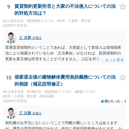
退料・引越費用・原状回復費用負担などの条件を明確にした書面を作
も、建物を賃貸人に一日も早く明け渡すための便宜的方法として理解
9
賃貸契約更新拒否と大家の不法侵入についての法
成することが重要です。 契約書では、更新条項・解除条項・期間の定
するのが良いと思います。またその方法で進めた方が、連帯保証人で
的対処方法は？
め・定期借家に関する記載の有無、これまでの更新時の合意内容
あるお知り合いさんにとっても、自身の経済的負担を最小限に食い止
（「今回で最後」などの文言）が、借主不利な特約として無効になり
#立ち退き交渉
#賃貸契約トラブル
#住民・入居者・買主側
められるため望ましいやり方だといえます。
2026年7月27日
得るかどうかも含めて検討ポイントになりますので、署名押印前に内
容を十分に確認し、不明点は弁護士に相談することをおすすめしま
王 宣麟
す。
弁護士
普通賃貸借契約ということであれば、大前提として賃借人は借地借家
法により保護されているため「正当事由」がなければ、賃貸借契約の
更新を家主側は拒否することができません。 上記を拝見する限り、通
常どおり賃料を支払い続けている状況であれば、単に「部屋の内部を
定期確認させてもらないこと」が直ちに正当事由に当たるとは思えま
せんので、更新拒絶を拒否される方向性でよろしいかと存じます。 そ
10
借家退去後の建物解体費用負担義務についての法
の交渉の中で、一定の金銭をもらえれば退去には応じる旨交渉をして
的相談（補足説明修正）
みるのはいかがでしょうか。 過去に賃借人の許可なく無断で賃貸人が
#立ち退き交渉
#欠陥住宅
#賃貸契約トラブル
#建築トラブル
入室する行為自体は不法行為となり、また刑事的にも住居侵入罪が成
#住民・入居者・買主側
#原状回復
立する可能性がありますので、これを理由に一定の金銭賠償を求める
2026年7月25日
役にたった
1
のも一つでしょう。
王 宣麟
弁護士
契約書がお手元にないということで判断が難しいところはあります
が、通常の賃貸借契約であれば、借主に原状回復義務があります。 た