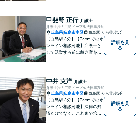
と考えています。リラックス
してお話しいただける環境を
整えておりますので、困った
甲斐野 正行
弁護士
とき、迷ったときはお気軽に
弁護士法人広島メープル法律事務所
ご相談ください。
広島県
広島市中区
白島駅
から徒歩3分
|
【白鳥駅 3分】【Zoomでのオ
詳細を見
ンライン相談可能】弁護士と
る
して活動する前は裁判官を務
めておりました。裁判官とし
ての経験を活かして、少しで
もみなさんのお力になりたい
と思っています。少しでも何
中井 克洋
弁護士
か気になることがありました
弁護士法人広島メープル法律事務所
ら、お気軽にご相談くださ
広島県
広島市中区
白島駅
から徒歩3分
|
い。
【白鳥駅 3分】【Zoomでのオ
詳細を見
ンライン相談可能】法律の知
る
識だけでなく、これまで培っ
てきた経験や現場感覚を大切
にして、これからもご助言や
事件処理を迅速かつ丁寧に行