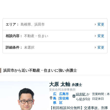
に、企業法務にも対応可能で
す。ご相談お待ちしておりま
す。
エリア
島根県、浜田市
変更
相談内容
不動産・住まい
変更
詳細条件
未選択
変更
浜田市から近い不動産・住まいに強い弁護士
大原 太軸
弁護士
安佐合同法律事務所
広
広島市
緑井駅
か
営業時間：本
島
安佐南
|
日定休日
ら徒歩5分
県
区
【初回相談30分無料】交通事故、刑事