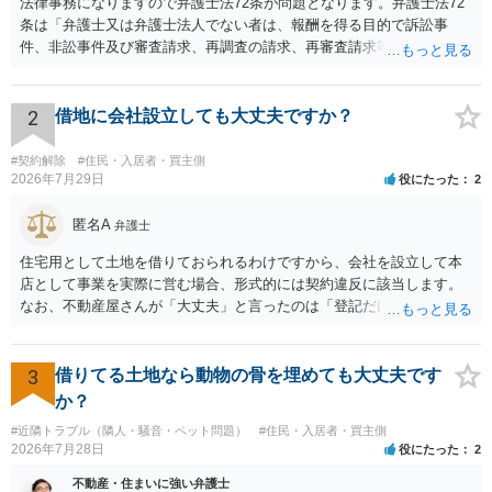
法律事務になりますので弁護士法72条が問題となります。弁護士法72
条は「弁護士又は弁護士法人でない者は、報酬を得る目的で訴訟事
件、非訟事件及び審査請求、再調査の請求、再審査請求等行政庁に対
する不服申立事件その他一般の法律事件に関して鑑定、代理、仲裁若
しくは和解その他の法律事務を取り扱い、又はこれらの周旋をするこ
とを業とすることができない。ただし、この法律又は他の法律に別段
2
借地に会社設立しても大丈夫ですか？
の定めがある場合は、この限りでない。」とのことから、報酬を得る
目的がないのであれば適法です。なぜなら、弁護士法72条に違反しな
#契約解除
#住民・入居者・買主側
いのであれば、委任については無償で委任者が受任者に委任できるか
2026年7月29日
役にたった
2
らです。ご参考にしてください。
匿名A
弁護士
住宅用として土地を借りておられるわけですから、会社を設立して本
店として事業を実際に営む場合、形式的には契約違反に該当します。
なお、不動産屋さんが「大丈夫」と言ったのは「登記だけなら実務上
トラブルになることは少ない」という経験則に基づいたものと推測さ
れますが、これは法的な保証ではありません。 ただ、解除まで認めら
れるかどうかについては信頼関係が破壊されたかどうかで判断されま
3
借りてる土地なら動物の骨を埋めても大丈夫です
すので、建物を事務所・店舗用に大きく改築する等までなさらない限
か？
り、リスクはそれほど大きくないかもしれません。 しかしそれでも、
#近隣トラブル（隣人・騒音・ペット問題）
#住民・入居者・買主側
大家さんが契約違反を口実に、将来の更新時に更新料の上乗せを要求
2026年7月28日
役にたった
2
したり、立ち退きを迫る材料に使ったりする可能性は否定できませ
ん。
不動産・住まいに強い弁護士