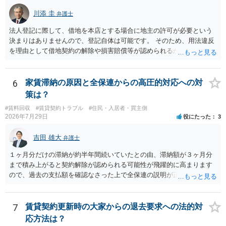
川添 圭
弁護士
法人登記に際して、借地を本店とする場合に地主の許可が必要という
決まりはありませんので、登記自体は可能です。 そのため、用法違反
を理由として借地契約の解除や損害賠償等が認められるかどうかが問
題になると思われます。具体的には、「住宅用」というのが、借地人
の建物を住居用に限定する（事業に使用しない）特約があると評価で
きるかどうかが重要でしょう（借地契約締結後に賃借人が建物を店舗
6
家賃滞納の原因と全保連からの高圧的対応への対
に改装したという事案で、住居に限定する特約までは存在しなかった
策は？
として契約解除を認めなかった裁判例があります）。契約条項の記載
#賃料回収
#賃貸契約トラブル
#住民・入居者・買主側
や解釈の問題になりますので、弁護士へ直接相談されることをお勧め
2026年7月29日
役にたった
3
します。
吉田 雄大
弁護士
１ヶ月分だけの滞納が約半年間続いていたとの由、滞納額が３ヶ月分
まで積み上がると契約解除が認められる可能性が飛躍的に高まります
ので、過去の支払額を確認なさった上で全保連の説明が正しければ、
全部又は一部を支払うのが最善の方法です。 約半年間も放置されてい
た理由は気になるところですが、中身のある返答は期待できないと思
います。
7
賃貸契約更新時の大家からの退去要求への法的対
応方法は？