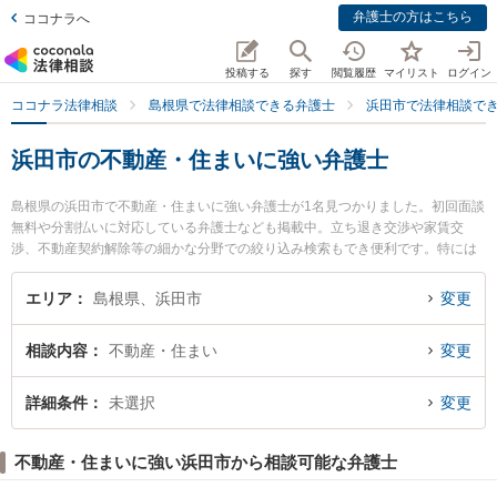
弁護士の方はこちら
ココナラへ
投稿する
探す
閲覧履歴
マイリスト
ログイン
ココナラ法律相談
島根県で法律相談できる弁護士
浜田市で法律相談で
浜田市の不動産・住まいに強い弁護士
島根県の浜田市で不動産・住まいに強い弁護士が1名見つかりました。初回面談
無料や分割払いに対応している弁護士なども掲載中。立ち退き交渉や家賃交
渉、不動産契約解除等の細かな分野での絞り込み検索もでき便利です。特には
まだ市民法律事務所の本家 泉衣弁護士のプロフィール情報や弁護士費用、強み
などが注目されています。『浜田市で土日や夜間に発生した不動産・住まいの
エリア
島根県、浜田市
変更
トラブルを今すぐに弁護士に相談したい』『不動産・住まいのトラブル解決の
実績豊富な近くの弁護士を検索したい』『初回相談無料で不動産・住まいを法
相談内容
不動産・住まい
変更
律相談できる浜田市内の弁護士に相談予約したい』などでお困りの相談者さん
におすすめです。
詳細条件
未選択
変更
不動産・住まいに強い浜田市から相談可能な弁護士