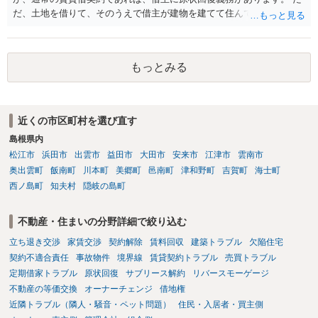
だ、土地を借りて、そのうえで借主が建物を建てて住んでいたケース
とは異なり、地付き一戸建て住宅（貸主所有）自体を賃借していたの
であれば、建物を収去して土地を明渡す義務は原則生じないはずで
す。 その後、建物を平屋に立て替えた場合であっても、貸主の承諾を
もっとみる
得ているのであれば、単純に費用を捻出した側に平屋の所有権が帰属
する、という話になるわけでもないように思います。 そのため、現
状、解体費用を負担することが明確な案件ではないため、まずは相手
に請求の根拠（なぜ当方が平屋の解体費用を負担しなければならない
近くの市区町村を選び直す
のか）を確認されてみてはいかがでしょうか。
島根県内
松江市
浜田市
出雲市
益田市
大田市
安来市
江津市
雲南市
奥出雲町
飯南町
川本町
美郷町
邑南町
津和野町
吉賀町
海士町
西ノ島町
知夫村
隠岐の島町
不動産・住まいの分野詳細で絞り込む
立ち退き交渉
家賃交渉
契約解除
賃料回収
建築トラブル
欠陥住宅
契約不適合責任
事故物件
境界線
賃貸契約トラブル
売買トラブル
定期借家トラブル
原状回復
サブリース解約
リバースモーゲージ
不動産の等価交換
オーナーチェンジ
借地権
近隣トラブル（隣人・騒音・ペット問題）
住民・入居者・買主側