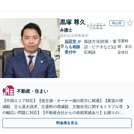
黒塚 尊久
岡山県
インタビュ
ーを見る
弁護士
葵綜合法律事務所
営業時
浜田市
か
面談方法(対面・電
らも相談
話・ビデオなど)は
間：本日
受付中
応相談
定休日
不動産・住まい
【中国エリア対応】【借主側・オーナー側の双方に精通】【家賃の増
減額、立ち退き請求、立退料の増減額、欠陥住宅に関するトラブル等
の幅広い問題に対応】【不動産会社からの依頼実績あり】お困りの際
はご連絡ください。迅速かつ丁寧に対応いたします。
料金表を見る