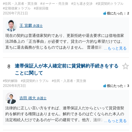
#住民・入居者・買主側
#オーナー・売主側
#立ち退き交渉
#賃貸契約トラブル
#定期借家トラブル
#原状回復
2026年7月21日
役にたった
2
王 宣麟
弁護士
現在の契約は普通借家契約であり、更新拒絶や退去要求には借地借家
法28条上の「正当事由」が必要です。貸主の一方的な希望だけでは、
直ちに退去義務が生じるものではありません。 普通借家契約から定期
借家契約への切り替えは、既存の普通借家契約を合意解約したうえで
新たな定期借家契約を締結する形になりますが、これは任意の合意が
前提であり、借主が同意しなければ成立しません。 12年間の居住実
8
連帯保証人が本人確定前に賃貸解約手続きをする
績、子どもの学校や地域とのつながり、転居費用の準備が困難な事情
ことに関して
などは、借主側の強い居住継続の必要性として正当事由判断において
#契約解除
#賃貸契約トラブル
#住民・入居者・買主側
重視される要素ですので、貸主側にかなり具体的な事情と立退料など
2026年8月3日
役にたった
3
がない限り、更新拒絶が認められるハードルは一般的に高いと考えら
れます。 建物が未登記であること自体は、賃貸借契約の有効性を直ち
吉田 雄大
弁護士
に否定するものではなく、引渡しがされていれば賃貸借の効力は原則
有効とされています。 今後の交渉では、①現在は普通借家契約が継続
法律的に正しい言い方をすれば、連帯保証人だからといって賃貸借契
しており定期借家への変更に合意していないこと、②貸主側の事情
約を解約する権限はありません。解約できるのは亡くなられた本人の
（誰が所有者で誰が実際に住む予定か等）を具体的に書面で説明して
法定相続人だけであるのが一応の建前です。他方、法律論はさてお
ほしいこと、③自分たちの居住継続の必要性を丁寧に伝えること、を
き、事実上であれ明渡が完了すれば賃貸人としてはそれ以上のことを
基本方針としたうえで、仮に一定時期の退去を検討する場合には、立
する動機づけがなくなります。 今回進められつつある手続はあくまで