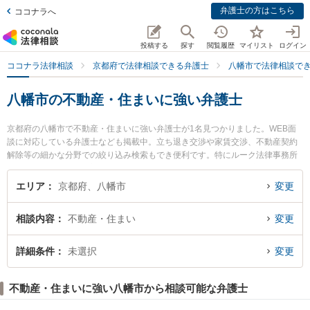
弁護士の方はこちら
ココナラへ
投稿する
探す
閲覧履歴
マイリスト
ログイン
ココナラ法律相談
京都府で法律相談できる弁護士
八幡市で法律相談で
八幡市の不動産・住まいに強い弁護士
京都府の八幡市で不動産・住まいに強い弁護士が1名見つかりました。WEB面
談に対応している弁護士なども掲載中。立ち退き交渉や家賃交渉、不動産契約
解除等の細かな分野での絞り込み検索もでき便利です。特にルーク法律事務所
の石黒 大地弁護士のプロフィール情報や弁護士費用、強みなどが注目されてい
ます。『八幡市で土日や夜間に発生した不動産・住まいのトラブルを今すぐに
エリア
京都府、八幡市
変更
弁護士に相談したい』『不動産・住まいのトラブル解決の実績豊富な近くの弁
護士を検索したい』『初回相談無料で不動産・住まいを法律相談できる八幡市
相談内容
不動産・住まい
変更
内の弁護士に相談予約したい』などでお困りの相談者さんにおすすめです。
詳細条件
未選択
変更
不動産・住まいに強い八幡市から相談可能な弁護士