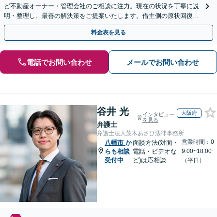
ど不動産オーナー・管理会社のご相談に注力。現在の状況を丁寧に説
明・整理し、最善の解決策をご提案いたします。借主側の原状回復・
退去時の立ち会い対応も可能【三ノ宮駅6分】
料金表を見る
電話でお問い合わせ
メールでお問い合わせ
谷井 光
大阪府
インタビュー
を見る
弁護士
弁護士法人茨木あさひ法律事務所
営業時間：0
八幡市
か
面談方法(対面・
らも相談
電話・ビデオな
9:00~18:00
受付中
ど)は応相談
（平日）