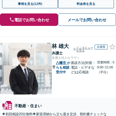
退き／建物の明け渡し請求【Zooｍ相談可】
事例を見る(12件)
料金表を見る
電話でお問い合わせ
メールでお問い合わせ
林 雄大
兵庫県
インタビュー
を見る
弁護士
弁護士法人セラヴィ
営業時間：0
八幡市
か
面談方法(対面・
らも相談
電話・ビデオな
9:00~21:00
受付中
ど)は応相談
（平日）
不動産・住まい
🔶初回相談20分無料🔶家賃滞納から立ち退き交渉、契約書チェックな