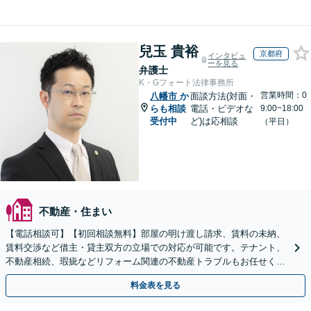
兒玉 貴裕
京都府
インタビュ
ーを見る
弁護士
K・Gフォート法律事務所
営業時間：0
八幡市
か
面談方法(対面・
らも相談
電話・ビデオな
9:00~18:00
受付中
ど)は応相談
（平日）
不動産・住まい
【電話相談可】【初回相談無料】部屋の明け渡し請求、賃料の未納、
賃料交渉など借主・貸主双方の立場での対応が可能です。テナント、
不動産相続、瑕疵などリフォーム関連の不動産トラブルもお任せくだ
さい【分割払い可】
料金表を見る