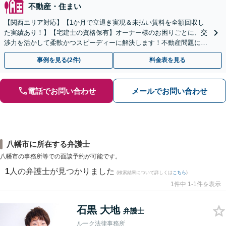
不動産・住まい
【関西エリア対応】【1か月で立退き実現＆未払い賃料を全額回収し
た実績あり！】【宅建士の資格保有】オーナー様のお困りごとに、交
渉力を活かして柔軟かつスピーディーに解決します！不動産問題に幅
広く対応しています。
事例を見る(2件)
料金表を見る
電話でお問い合わせ
メールでお問い合わせ
八幡市に所在する弁護士
八幡市の事務所等での面談予約が可能です。
1
人の弁護士が見つかりました
(検索結果について詳しくは
こちら
)
1件中 1-1件を表示
石黒 大地
弁護士
ルーク法律事務所