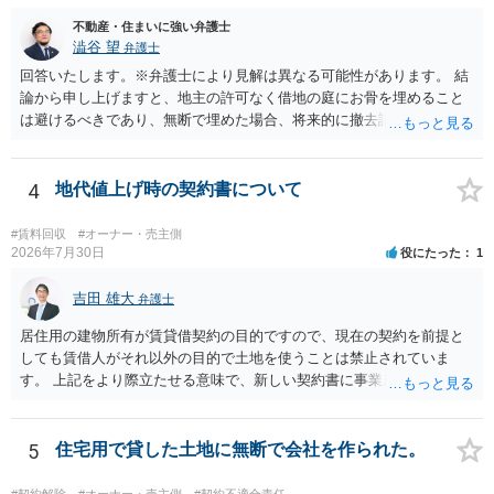
したり、立ち退きを迫る材料に使ったりする可能性は否定できませ
ん。
不動産・住まいに強い弁護士
澁谷 望
弁護士
回答いたします。※弁護士により見解は異なる可能性があります。 結
論から申し上げますと、地主の許可なく借地の庭にお骨を埋めること
は避けるべきであり、無断で埋めた場合、将来的に撤去請求や退去時
の損害賠償（原状回復費用）を求められるリスクがあります。 法律
上、自分のペットの遺骨を埋める行為自体は墓地埋葬法違反や不法投
棄には該当しないため、犯罪になるわけではありません。しかし、建
4
地代値上げ時の契約書について
物の所有者は質問者様であっても、土地の所有権はあくまで地主にあ
ります。そのため、地主に無断でお骨を埋める行為は、他人の所有権
#賃料回収
#オーナー・売主側
を侵害する行為や、借地人としての善管注意義務違反とみなされる可
2026年7月30日
役にたった
1
能性が高いのが私見です。 どうしてもお近くで供養されたい場合は、
事前に地主へ相談して許可を得るか、土地に直接埋めずに大きめの鉢
吉田 雄大
弁護士
植え等で供養する「プランター葬」や、ペット霊園等への納骨を検討
居住用の建物所有が賃貸借契約の目的ですので、現在の契約を前提と
されるのが確実かと思います。
しても賃借人がそれ以外の目的で土地を使うことは禁止されていま
す。 上記をより際立たせる意味で、新しい契約書に事業用として用い
ることを禁止する旨を明記することは理に適ったものです。 契約締結
交渉である以上賃借人が拒んだ場合には入りませんが、提案するのは
良い方法と思います。
5
住宅用で貸した土地に無断で会社を作られた。
#契約解除
#オーナー・売主側
#契約不適合責任