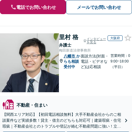
電話でお問い合わせ
メールでお問い合わせ
里村 格
大阪府
インタビュー
を見る
弁護士
梅田新道法律事務所
営業時間：0
八幡市
か
面談方法(対面・
らも相談
電話・ビデオな
9:00~18:00
受付中
ど)は応相談
（平日）
不動産・住まい
【関西エリア対応】【初回電話相談無料】大手不動産会社からのご相
談案件など実績多数！貸主・借主のどちらも対応可｜建築瑕疵・住宅
瑕疵｜不動産会社とのトラブルや登記が絡む不動産問題に強い！立ち