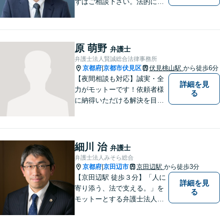
ずはご相談下さい。法的に無
難で簡単な解決ではなく、依
頼者様にとって最良の解決に
尽力します。交通事故／離婚
／相続／企業法務など幅広く
原 萌野
弁護士
対応可能。【休日・夜間対応
弁護士法人賢誠総合法律事務所
可】
京都府
京都市伏見区
伏見桃山駅
から徒歩6分
|
【夜間相談も対応】誠実・全
詳細を見
力がモットーです！依頼者様
る
に納得いただける解決を目指
します！
細川 治
弁護士
弁護士法人みそら総合
京都府
京田辺市
京田辺駅
から徒歩3分
|
【京田辺駅 徒歩３分】「人に
詳細を見
寄り添う、法で支える。」を
る
モットーとする弁護士法人で
す。