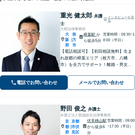
重光 健太郎
弁護
インタビューを見
る
士
大昭法律事務所
大
枚
樟葉駅
か
営業時間：09:30~1
阪
方
|
8:00（平日）
ら徒歩5分
府
市
【電話相談可】【初回相談無料】生ま
れ故郷の樟葉エリア（枚方市、八幡
市）を全力でサポート！離婚・男女問
題／相続問題／刑事事件／労働問題／
交通事故などに注力。どんな小さなお
電話でお問い合わせ
メールでお問い合わせ
悩みでお気軽にご相談ください【夜
間・休日面談】【完全個室】【樟葉駅5
分】
野田 俊之
弁護士
弁護士法人賢誠総合法律事務所
伏見桃山駅
営業時間：09:00
京
京都
~17:30（平日）
都
市伏
から徒歩6
|
府
見区
分