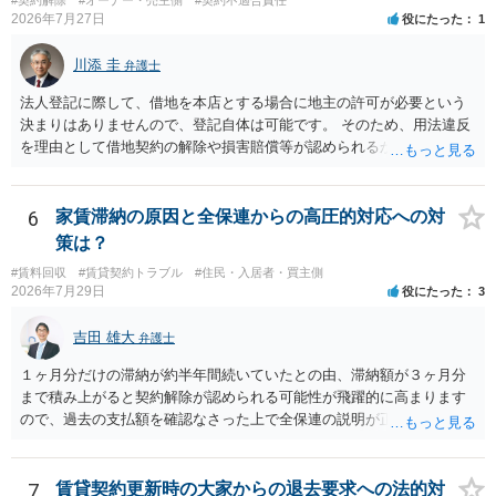
2026年7月27日
役にたった
1
川添 圭
弁護士
法人登記に際して、借地を本店とする場合に地主の許可が必要という
決まりはありませんので、登記自体は可能です。 そのため、用法違反
を理由として借地契約の解除や損害賠償等が認められるかどうかが問
題になると思われます。具体的には、「住宅用」というのが、借地人
の建物を住居用に限定する（事業に使用しない）特約があると評価で
きるかどうかが重要でしょう（借地契約締結後に賃借人が建物を店舗
6
家賃滞納の原因と全保連からの高圧的対応への対
に改装したという事案で、住居に限定する特約までは存在しなかった
策は？
として契約解除を認めなかった裁判例があります）。契約条項の記載
#賃料回収
#賃貸契約トラブル
#住民・入居者・買主側
や解釈の問題になりますので、弁護士へ直接相談されることをお勧め
2026年7月29日
役にたった
3
します。
吉田 雄大
弁護士
１ヶ月分だけの滞納が約半年間続いていたとの由、滞納額が３ヶ月分
まで積み上がると契約解除が認められる可能性が飛躍的に高まります
ので、過去の支払額を確認なさった上で全保連の説明が正しければ、
全部又は一部を支払うのが最善の方法です。 約半年間も放置されてい
た理由は気になるところですが、中身のある返答は期待できないと思
います。
7
賃貸契約更新時の大家からの退去要求への法的対