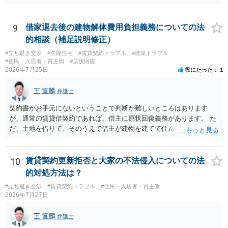
ほしいこと、③自分たちの居住継続の必要性を丁寧に伝えること、を
き、事実上であれ明渡が完了すれば賃貸人としてはそれ以上のことを
基本方針としたうえで、仮に一定時期の退去を検討する場合には、立
する動機づけがなくなります。 今回進められつつある手続はあくまで
退料・引越費用・原状回復費用負担などの条件を明確にした書面を作
も、建物を賃貸人に一日も早く明け渡すための便宜的方法として理解
9
借家退去後の建物解体費用負担義務についての法
成することが重要です。 契約書では、更新条項・解除条項・期間の定
するのが良いと思います。またその方法で進めた方が、連帯保証人で
的相談（補足説明修正）
め・定期借家に関する記載の有無、これまでの更新時の合意内容
あるお知り合いさんにとっても、自身の経済的負担を最小限に食い止
（「今回で最後」などの文言）が、借主不利な特約として無効になり
#立ち退き交渉
#欠陥住宅
#賃貸契約トラブル
#建築トラブル
められるため望ましいやり方だといえます。
#住民・入居者・買主側
#原状回復
得るかどうかも含めて検討ポイントになりますので、署名押印前に内
2026年7月25日
役にたった
1
容を十分に確認し、不明点は弁護士に相談することをおすすめしま
す。
王 宣麟
弁護士
契約書がお手元にないということで判断が難しいところはあります
が、通常の賃貸借契約であれば、借主に原状回復義務があります。 た
だ、土地を借りて、そのうえで借主が建物を建てて住んでいたケース
とは異なり、地付き一戸建て住宅（貸主所有）自体を賃借していたの
であれば、建物を収去して土地を明渡す義務は原則生じないはずで
す。 その後、建物を平屋に立て替えた場合であっても、貸主の承諾を
10
賃貸契約更新拒否と大家の不法侵入についての法
得ているのであれば、単純に費用を捻出した側に平屋の所有権が帰属
的対処方法は？
する、という話になるわけでもないように思います。 そのため、現
#立ち退き交渉
#賃貸契約トラブル
#住民・入居者・買主側
状、解体費用を負担することが明確な案件ではないため、まずは相手
2026年7月27日
に請求の根拠（なぜ当方が平屋の解体費用を負担しなければならない
のか）を確認されてみてはいかがでしょうか。
王 宣麟
弁護士