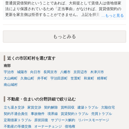
普通賃貸借契約ということであれば、大前提として賃借人は借地借家
法により保護されているため「正当事由」がなければ、賃貸借契約の
更新を家主側は拒否することができません。 上記を拝見する限り、通
常どおり賃料を支払い続けている状況であれば、単に「部屋の内部を
定期確認させてもらないこと」が直ちに正当事由に当たるとは思えま
せんので、更新拒絶を拒否される方向性でよろしいかと存じます。 そ
もっとみる
の交渉の中で、一定の金銭をもらえれば退去には応じる旨交渉をして
みるのはいかがでしょうか。 過去に賃借人の許可なく無断で賃貸人が
入室する行為自体は不法行為となり、また刑事的にも住居侵入罪が成
立する可能性がありますので、これを理由に一定の金銭賠償を求める
近くの市区町村を選び直す
のも一つでしょう。
南部
宇治市
城陽市
向日市
長岡京市
八幡市
京田辺市
木津川市
大山崎町
久御山町
井手町
宇治田原町
笠置町
和束町
精華町
南山城村
不動産・住まいの分野詳細で絞り込む
立ち退き交渉
家賃交渉
契約解除
賃料回収
建築トラブル
欠陥住宅
契約不適合責任
事故物件
境界線
賃貸契約トラブル
売買トラブル
定期借家トラブル
原状回復
サブリース解約
リバースモーゲージ
不動産の等価交換
オーナーチェンジ
借地権