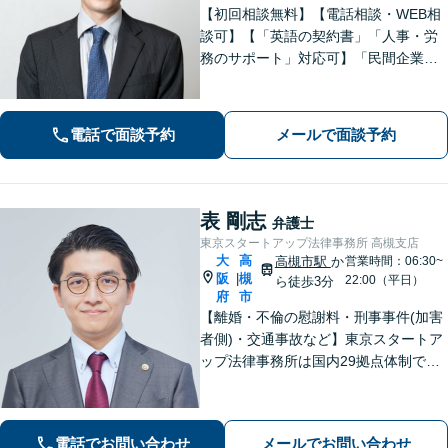
【初回相談無料】【電話相談・WEB相
談可】【「英語の契約書」「人事・労
務のサポート」対応可】「民間企業へ
の出向経験あり」「じっくり丁寧にお
話をうかがいます」実態に即したアド
バイスで経営をサポートします！【休
電話で面談予約
メールで面談予約
日・夜間相談あり】
表 剛志
弁護士
東京スタートアップ法律事務所 高槻支店
大
高
高槻市駅
か
営業時間：06:30~
阪
槻
|
22:00（平日）
ら徒歩3分
府
市
【離婚・不倫の慰謝料・刑事事件(加害
者側)・交通事故など】東京スタートア
ップ法律事務所は国内29拠点体制で全
国対応！【ご自宅からの電話相談にも
対応(法律相談は完全予約制)】各分野で
専門性の高い弁護士が寄り添い解決を
電話でお問い合わせ
メールでお問い合わせ