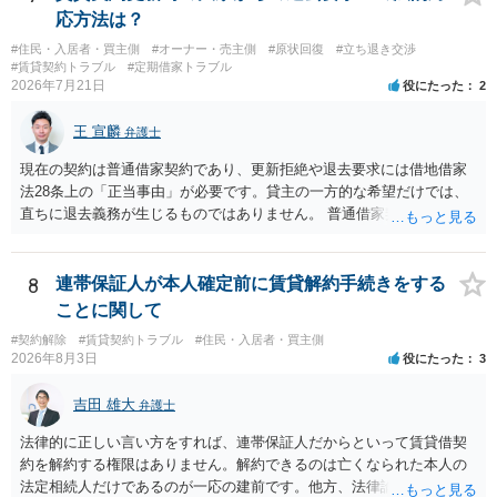
応方法は？
#住民・入居者・買主側
#オーナー・売主側
#原状回復
#立ち退き交渉
#賃貸契約トラブル
#定期借家トラブル
2026年7月21日
役にたった
2
王 宣麟
弁護士
現在の契約は普通借家契約であり、更新拒絶や退去要求には借地借家
法28条上の「正当事由」が必要です。貸主の一方的な希望だけでは、
直ちに退去義務が生じるものではありません。 普通借家契約から定期
借家契約への切り替えは、既存の普通借家契約を合意解約したうえで
新たな定期借家契約を締結する形になりますが、これは任意の合意が
前提であり、借主が同意しなければ成立しません。 12年間の居住実
8
連帯保証人が本人確定前に賃貸解約手続きをする
績、子どもの学校や地域とのつながり、転居費用の準備が困難な事情
ことに関して
などは、借主側の強い居住継続の必要性として正当事由判断において
#契約解除
#賃貸契約トラブル
#住民・入居者・買主側
重視される要素ですので、貸主側にかなり具体的な事情と立退料など
2026年8月3日
役にたった
3
がない限り、更新拒絶が認められるハードルは一般的に高いと考えら
れます。 建物が未登記であること自体は、賃貸借契約の有効性を直ち
吉田 雄大
弁護士
に否定するものではなく、引渡しがされていれば賃貸借の効力は原則
有効とされています。 今後の交渉では、①現在は普通借家契約が継続
法律的に正しい言い方をすれば、連帯保証人だからといって賃貸借契
しており定期借家への変更に合意していないこと、②貸主側の事情
約を解約する権限はありません。解約できるのは亡くなられた本人の
（誰が所有者で誰が実際に住む予定か等）を具体的に書面で説明して
法定相続人だけであるのが一応の建前です。他方、法律論はさてお