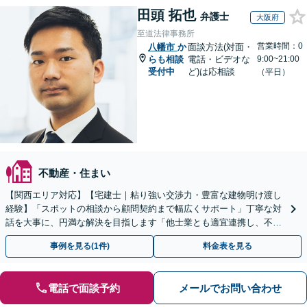
田頭 拓也
弁護士
大阪府
至道法律事務所
営業時間：0
八幡市
か
面談方法(対面・
らも相談
電話・ビデオな
9:00~21:00
受付中
ど)は応相談
（平日）
不動産・住まい
【関西エリア対応】【宅建士｜粘り強い交渉力・豊富な建物明け渡し
経験】「スポットの相談から顧問契約まで幅広くサポート」丁寧な対
話を大事に、円満な解決を目指します「他士業とも適宜連携し、不動
産経営者さまに法的観点から戦略的なアドバイスを提供」
事例を見る(1件)
料金表を見る
電話で面談予約
メールでお問い合わせ