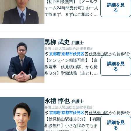
【初回相談無料】【メールフ
詳細を見
ォーム24時間受付可】お一人
る
で悩まず、まずはご相談くだ
さい。丁寧にご対応させてい
ただきます。
黒栁 武史
弁護士
弁護士法人賢誠総合法律事務所
京都府
京都市伏見区
伏見桃山駅
から徒歩6分
|
【オンライン相談可能】【京
詳細を見
阪電車「伏見桃山駅」から徒
る
歩３分】労働法務（主として
使用者側）を、専門分野とし
て取り組んでいる一方で、企
業法務、一般民事、家事事
件、建築事件などの幅広い分
永禮 惇也
弁護士
野でも経験を積んでおりま
弁護士法人賢誠総合法律事務所
す。お気軽にご相談くださ
京都府
京都市伏見区
伏見桃山駅
から徒歩6分
|
い。
【伏見桃山駅徒歩3分】【初回
詳細を見
相談無料】小さな悩みでもま
る