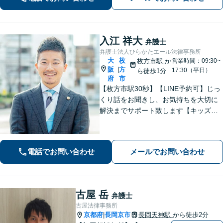
サポートします。
入江 祥大
弁護士
弁護士法人ひらかたエール法律事務所
大
枚
枚方市駅
か
営業時間：09:30~
阪
方
|
17:30（平日）
ら徒歩1分
府
市
【枚方市駅30秒】【LINE予約可】じっ
くり話をお聞きし、お気持ちを大切に
解決までサポート致します【キッズス
ペース充実】1000件以上の離婚問題を
対応した女性弁護士も在籍【事前予約
で平日夜間面談可】
電話でお問い合わせ
メールでお問い合わせ
古屋 岳
弁護士
古屋法律事務所
京都府
長岡京市
長岡天神駅
から徒歩2分
|