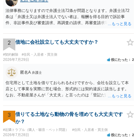
肥田 弘昭
弁護士
法律事務になりますので弁護士法72条が問題となります。弁護士法72
条は「弁護士又は弁護士法人でない者は、報酬を得る目的で訴訟事
件、非訟事件及び審査請求、再調査の請求、再審査請求等行政庁に対
する不服申立事件その他一般の法律事件に関して鑑定、代理、仲裁若
しくは和解その他の法律事務を取り扱い、又はこれらの周旋をするこ
とを業とすることができない。ただし、この法律又は他の法律に別段
2
借地に会社設立しても大丈夫ですか？
の定めがある場合は、この限りでない。」とのことから、報酬を得る
目的がないのであれば適法です。なぜなら、弁護士法72条に違反しな
#契約解除
#住民・入居者・買主側
いのであれば、委任については無償で委任者が受任者に委任できるか
2026年7月29日
役にたった
2
らです。ご参考にしてください。
匿名A
弁護士
住宅用として土地を借りておられるわけですから、会社を設立して本
店として事業を実際に営む場合、形式的には契約違反に該当します。
なお、不動産屋さんが「大丈夫」と言ったのは「登記だけなら実務上
トラブルになることは少ない」という経験則に基づいたものと推測さ
れますが、これは法的な保証ではありません。 ただ、解除まで認めら
れるかどうかについては信頼関係が破壊されたかどうかで判断されま
3
借りてる土地なら動物の骨を埋めても大丈夫です
すので、建物を事務所・店舗用に大きく改築する等までなさらない限
か？
り、リスクはそれほど大きくないかもしれません。 しかしそれでも、
#近隣トラブル（隣人・騒音・ペット問題）
#住民・入居者・買主側
大家さんが契約違反を口実に、将来の更新時に更新料の上乗せを要求
2026年7月28日
役にたった
2