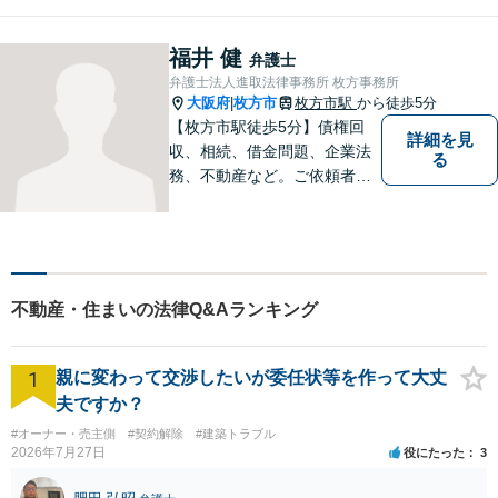
福井 健
弁護士
弁護士法人進取法律事務所 枚方事務所
大阪府
枚方市
枚方市駅
から徒歩5分
|
【枚方市駅徒歩5分】債権回
詳細を見
収、相続、借金問題、企業法
る
務、不動産など。ご依頼者さ
まに安心して満足した法的サ
ービスをご利用いただけるよ
う尽力いたします。お話しを
しっかりと聞き、法律の観点
からだけでなくお気持ちやご
不動産・住まいの法律Q&Aランキング
事情に寄り添った対応が可能
です。
1
親に変わって交渉したいが委任状等を作って大丈
夫ですか？
#オーナー・売主側
#契約解除
#建築トラブル
2026年7月27日
役にたった
3