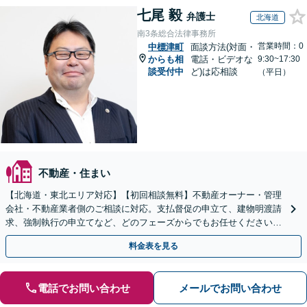
七尾 毅
弁護士
北海道
南3条総合法律事務所
営業時間：0
中標津町
面談方法(対面・
からも相
電話・ビデオな
9:30~17:30
談受付中
ど)は応相談
（平日）
不動産・住まい
【北海道・東北エリア対応】【初回相談無料】不動産オーナー・管理
会社・不動産業者側のご相談に対応。支払督促の申立て、建物明渡請
求、強制執行の申立てなど、どのフェーズからでもお任せください。
他士業ともワンストップで対応可能【休日・夜間面談OK】
料金表を見る
電話でお問い合わせ
メールでお問い合わせ