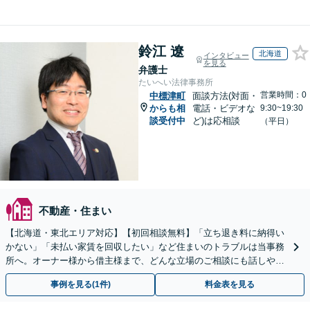
鈴江 遼
北海道
インタビュー
を見る
弁護士
たいへい法律事務所
営業時間：0
中標津町
面談方法(対面・
からも相
電話・ビデオな
9:30~19:30
談受付中
ど)は応相談
（平日）
不動産・住まい
【北海道・東北エリア対応】【初回相談無料】「立ち退き料に納得い
かない」「未払い家賃を回収したい」など住まいのトラブルは当事務
所へ。オーナー様から借主様まで、どんな立場のご相談にも話しやす
い弁護士が対応します。ＷＥＢ面談可。
事例を見る(1件)
料金表を見る