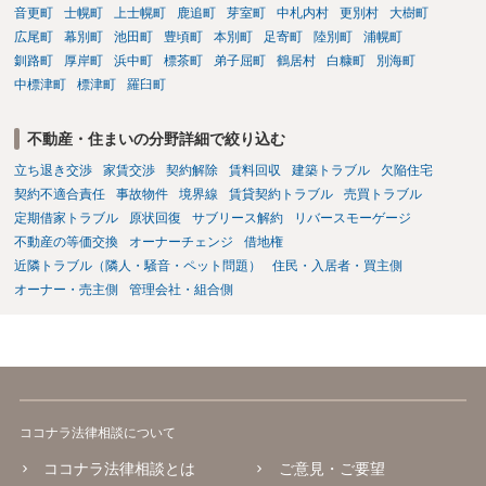
音更町
士幌町
上士幌町
鹿追町
芽室町
中札内村
更別村
大樹町
広尾町
幕別町
池田町
豊頃町
本別町
足寄町
陸別町
浦幌町
釧路町
厚岸町
浜中町
標茶町
弟子屈町
鶴居村
白糠町
別海町
中標津町
標津町
羅臼町
不動産・住まいの分野詳細で絞り込む
立ち退き交渉
家賃交渉
契約解除
賃料回収
建築トラブル
欠陥住宅
契約不適合責任
事故物件
境界線
賃貸契約トラブル
売買トラブル
定期借家トラブル
原状回復
サブリース解約
リバースモーゲージ
不動産の等価交換
オーナーチェンジ
借地権
近隣トラブル（隣人・騒音・ペット問題）
住民・入居者・買主側
オーナー・売主側
管理会社・組合側
ココナラ法律相談について
ココナラ法律相談とは
ご意見・ご要望