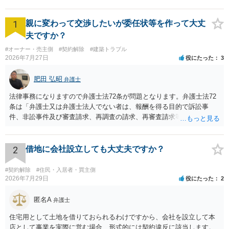
1
親に変わって交渉したいが委任状等を作って大丈
夫ですか？
#オーナー・売主側
#契約解除
#建築トラブル
2026年7月27日
役にたった
3
肥田 弘昭
弁護士
法律事務になりますので弁護士法72条が問題となります。弁護士法72
条は「弁護士又は弁護士法人でない者は、報酬を得る目的で訴訟事
件、非訟事件及び審査請求、再調査の請求、再審査請求等行政庁に対
する不服申立事件その他一般の法律事件に関して鑑定、代理、仲裁若
しくは和解その他の法律事務を取り扱い、又はこれらの周旋をするこ
とを業とすることができない。ただし、この法律又は他の法律に別段
2
借地に会社設立しても大丈夫ですか？
の定めがある場合は、この限りでない。」とのことから、報酬を得る
目的がないのであれば適法です。なぜなら、弁護士法72条に違反しな
#契約解除
#住民・入居者・買主側
いのであれば、委任については無償で委任者が受任者に委任できるか
2026年7月29日
役にたった
2
らです。ご参考にしてください。
匿名A
弁護士
住宅用として土地を借りておられるわけですから、会社を設立して本
店として事業を実際に営む場合、形式的には契約違反に該当します。