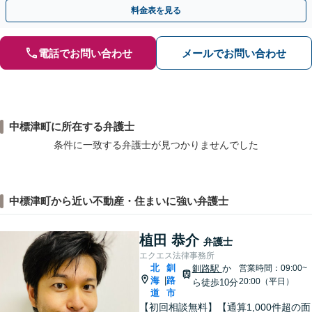
ください「早期相談で損失を最小限に」
料金表を見る
電話でお問い合わせ
メールでお問い合わせ
中標津町に所在する弁護士
条件に一致する弁護士が見つかりませんでした
中標津町から近い不動産・住まいに強い弁護士
植田 恭介
弁護士
エクエス法律事務所
北
釧
釧路駅
か
営業時間：09:00~
海
路
|
20:00（平日）
ら徒歩10分
道
市
【初回相談無料】【通算1,000件超の面