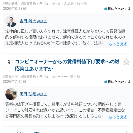
#契約解除
#賃貸契約トラブル
#住民・入居者・買主側
重視される要素ですので、貸主側にかなり具体的な事情と立退料など
2026年8月3日
役にたった
3
がない限り、更新拒絶が認められるハードルは一般的に高いと考えら
れます。 建物が未登記であること自体は、賃貸借契約の有効性を直ち
吉田 雄大
弁護士
に否定するものではなく、引渡しがされていれば賃貸借の効力は原則
有効とされています。 今後の交渉では、①現在は普通借家契約が継続
法律的に正しい言い方をすれば、連帯保証人だからといって賃貸借契
しており定期借家への変更に合意していないこと、②貸主側の事情
約を解約する権限はありません。解約できるのは亡くなられた本人の
（誰が所有者で誰が実際に住む予定か等）を具体的に書面で説明して
法定相続人だけであるのが一応の建前です。他方、法律論はさてお
ほしいこと、③自分たちの居住継続の必要性を丁寧に伝えること、を
き、事実上であれ明渡が完了すれば賃貸人としてはそれ以上のことを
基本方針としたうえで、仮に一定時期の退去を検討する場合には、立
する動機づけがなくなります。 今回進められつつある手続はあくまで
退料・引越費用・原状回復費用負担などの条件を明確にした書面を作
も、建物を賃貸人に一日も早く明け渡すための便宜的方法として理解
9
コンビニオーナーからの賃借料値下げ要求への対
成することが重要です。 契約書では、更新条項・解除条項・期間の定
するのが良いと思います。またその方法で進めた方が、連帯保証人で
応策はありますか
め・定期借家に関する記載の有無、これまでの更新時の合意内容
あるお知り合いさんにとっても、自身の経済的負担を最小限に食い止
（「今回で最後」などの文言）が、借主不利な特約として無効になり
#家賃交渉
#賃貸契約トラブル
#オーナー・売主側
められるため望ましいやり方だといえます。
2026年7月9日
役にたった
3
得るかどうかも含めて検討ポイントになりますので、署名押印前に内
容を十分に確認し、不明点は弁護士に相談することをおすすめしま
肥田 弘昭
す。
弁護士
賃料の値下げを拒否して、相手方が賃料減額について調停をして貰
い、そこで対応すれば良いかと思います。この場合、不動産鑑定士な
ど専門家の意見も踏まて決まるので減額するにしろしないにしろ公平
性は図れるかと思います。相手がそこまでしないのであれば減額を拒
否すればよいだけです。ご参考にしてください。