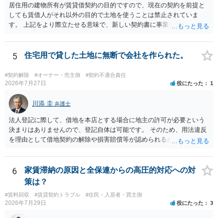
居住用の建物所有が賃貸借契約の目的ですので、現在の契約を前提と
されるのが確実かと思います。
しても賃借人がそれ以外の目的で土地を使うことは禁止されていま
す。 上記をより際立たせる意味で、新しい契約書に事業用として用い
ることを禁止する旨を明記することは理に適ったものです。 契約締結
交渉である以上賃借人が拒んだ場合には入りませんが、提案するのは
良い方法と思います。
5
住宅用で貸した土地に無断で会社を作られた。
#契約解除
#オーナー・売主側
#契約不適合責任
2026年7月27日
役にたった
1
川添 圭
弁護士
法人登記に際して、借地を本店とする場合に地主の許可が必要という
決まりはありませんので、登記自体は可能です。 そのため、用法違反
を理由として借地契約の解除や損害賠償等が認められるかどうかが問
題になると思われます。具体的には、「住宅用」というのが、借地人
の建物を住居用に限定する（事業に使用しない）特約があると評価で
きるかどうかが重要でしょう（借地契約締結後に賃借人が建物を店舗
6
家賃滞納の原因と全保連からの高圧的対応への対
に改装したという事案で、住居に限定する特約までは存在しなかった
策は？
として契約解除を認めなかった裁判例があります）。契約条項の記載
#賃料回収
#賃貸契約トラブル
#住民・入居者・買主側
や解釈の問題になりますので、弁護士へ直接相談されることをお勧め
2026年7月29日
役にたった
3
します。