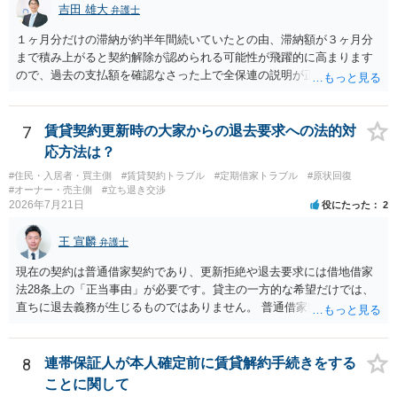
吉田 雄大
弁護士
１ヶ月分だけの滞納が約半年間続いていたとの由、滞納額が３ヶ月分
まで積み上がると契約解除が認められる可能性が飛躍的に高まります
ので、過去の支払額を確認なさった上で全保連の説明が正しければ、
全部又は一部を支払うのが最善の方法です。 約半年間も放置されてい
た理由は気になるところですが、中身のある返答は期待できないと思
います。
7
賃貸契約更新時の大家からの退去要求への法的対
応方法は？
#住民・入居者・買主側
#賃貸契約トラブル
#定期借家トラブル
#原状回復
#オーナー・売主側
#立ち退き交渉
2026年7月21日
役にたった
2
王 宣麟
弁護士
現在の契約は普通借家契約であり、更新拒絶や退去要求には借地借家
法28条上の「正当事由」が必要です。貸主の一方的な希望だけでは、
直ちに退去義務が生じるものではありません。 普通借家契約から定期
借家契約への切り替えは、既存の普通借家契約を合意解約したうえで
新たな定期借家契約を締結する形になりますが、これは任意の合意が
前提であり、借主が同意しなければ成立しません。 12年間の居住実
8
連帯保証人が本人確定前に賃貸解約手続きをする
績、子どもの学校や地域とのつながり、転居費用の準備が困難な事情
ことに関して
などは、借主側の強い居住継続の必要性として正当事由判断において