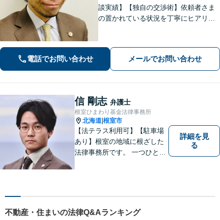
談実績】【独自の交渉術】依頼者さま
の置かれている状況を丁寧にヒアリン
グし、ゴールまでの解決策を複数提示
します。教育業に携わっていた経験か
ら、難解な専門用語も噛み砕いて分か
電話でお問い合わせ
メールでお問い合わせ
りやすく説明するのが得意です。
信 剛志
弁護士
根室ひまわり基金法律事務所
北海道
根室市
|
【法テラス利用可】【駐車場
詳細を見
あり】根室の地域に根ざした
る
法律事務所です。 一つひとつ
のご相談に丁寧に向き合い、
わかりやすい説明と誠実な対
応を心がけております。
不動産・住まいの法律Q&Aランキング