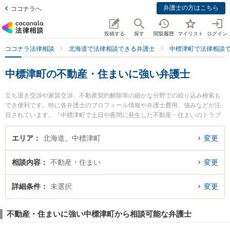
弁護士の方はこちら
ココナラへ
投稿する
探す
閲覧履歴
マイリスト
ログイン
ココナラ法律相談
北海道で法律相談できる弁護士
中標津町で法律相談
中標津町の不動産・住まいに強い弁護士
立ち退き交渉や家賃交渉、不動産契約解除等の細かな分野での絞り込み検索も
でき便利です。特に各弁護士のプロフィール情報や弁護士費用、強みなどが注
目されています。『中標津町で土日や夜間に発生した不動産・住まいのトラブ
ルを今すぐに弁護士に相談したい』『不動産・住まいのトラブル解決の実績豊
富な近くの弁護士を検索したい』『初回相談無料で不動産・住まいを法律相談
エリア
北海道、中標津町
変更
できる中標津町内の弁護士に相談予約したい』などでお困りの相談者さんにお
すすめです。
相談内容
不動産・住まい
変更
詳細条件
未選択
変更
不動産・住まいに強い中標津町から相談可能な弁護士