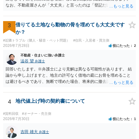
なお、不動産屋さんが「大丈夫」と言ったのは「登記だけなら実務上
トラブルになることは少ない」という経験則に基づいたものと推測さ
れますが、これは法的な保証ではありません。 ただ、解除まで認めら
れるかどうかについては信頼関係が破壊されたかどうかで判断されま
3
借りてる土地なら動物の骨を埋めても大丈夫です
すので、建物を事務所・店舗用に大きく改築する等までなさらない限
か？
り、リスクはそれほど大きくないかもしれません。 しかしそれでも、
#近隣トラブル（隣人・騒音・ペット問題）
#住民・入居者・買主側
大家さんが契約違反を口実に、将来の更新時に更新料の上乗せを要求
2026年7月28日
役にたった
2
したり、立ち退きを迫る材料に使ったりする可能性は否定できませ
ん。
不動産・住まいに強い弁護士
澁谷 望
弁護士
回答いたします。※弁護士により見解は異なる可能性があります。 結
論から申し上げますと、地主の許可なく借地の庭にお骨を埋めること
は避けるべきであり、無断で埋めた場合、将来的に撤去請求や退去時
の損害賠償（原状回復費用）を求められるリスクがあります。 法律
上、自分のペットの遺骨を埋める行為自体は墓地埋葬法違反や不法投
棄には該当しないため、犯罪になるわけではありません。しかし、建
4
地代値上げ時の契約書について
物の所有者は質問者様であっても、土地の所有権はあくまで地主にあ
ります。そのため、地主に無断でお骨を埋める行為は、他人の所有権
#賃料回収
#オーナー・売主側
を侵害する行為や、借地人としての善管注意義務違反とみなされる可
2026年7月30日
役にたった
1
能性が高いのが私見です。 どうしてもお近くで供養されたい場合は、
事前に地主へ相談して許可を得るか、土地に直接埋めずに大きめの鉢
吉田 雄大
弁護士
植え等で供養する「プランター葬」や、ペット霊園等への納骨を検討