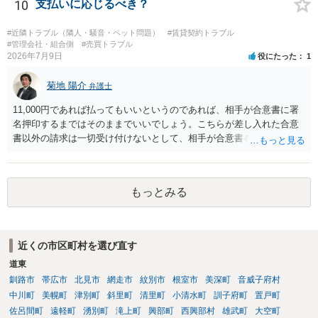
10
支払いに応じるべき？
#近隣トラブル（隣人・騒音・ペット問題）
#賃貸契約トラブル
#管理会社・組合側
#売買トラブル
2026年7月9日
役にたった
1
菊地 陽介
弁護士
11,000円であれば払ってもいいというのであれば、相手が合意書に署
名押印するまではそのままでいいでしょう。こちらが差し入れた合意
書以外の請求は一切受け付けないとして、相手が合意書を作成するま
では支払いをしない方がいいと思います。 他方で、既に合意書を差し
入れてしまっているということなので、もし11,000円の支払い合意も
撤回したいというのであれば、できれば内容証明で先方の支払いの請
もっとみる
求について一切応じるつもりがない旨を書面で伝えたうえで、先に差
し入れた合意書は撤回すると明確に示す必要があります。
近くの市区町村を選び直す
道東
釧路市
帯広市
北見市
網走市
紋別市
根室市
美深町
音威子府村
中川町
美幌町
津別町
斜里町
清里町
小清水町
訓子府町
置戸町
佐呂間町
遠軽町
湧別町
滝上町
興部町
西興部村
雄武町
大空町