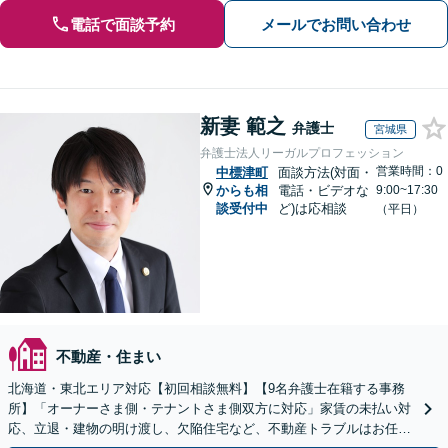
電話で面談予約
メールでお問い合わせ
新妻 範之
弁護士
宮城県
弁護士法人リーガルプロフェッション
営業時間：0
中標津町
面談方法(対面・
からも相
電話・ビデオな
9:00~17:30
談受付中
ど)は応相談
（平日）
不動産・住まい
北海道・東北エリア対応【初回相談無料】【9名弁護士在籍する事務
所】「オーナーさま側・テナントさま側双方に対応」家賃の未払い対
応、立退・建物の明け渡し、欠陥住宅など、不動産トラブルはお任せ