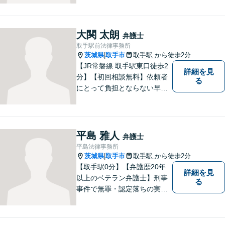
士活動に取り組んでおりま
す。特に、企業法務について
は法律資料を迅速に用いた、
大関 太朗
弁護士
的確なアプローチで活動に取
取手駅前法律事務所
り組んでおります。是非、お
茨城県
取手市
取手駅
から徒歩2分
|
気軽にご相談ください。
【JR常磐線 取手駅東口徒歩2
詳細を見
分】【初回相談無料】依頼者
る
にとって負担とならない早期
解決を実現。依頼者に負担に
ならない解決方法の提案をモ
ットーとしております。まず
はお電話でご予約を！その場
平島 雅人
弁護士
で相談日が決まります。
平島法律事務所
茨城県
取手市
取手駅
から徒歩2分
|
【取手駅0分】【弁護歴20年
詳細を見
以上のベテラン弁護士】刑事
る
事件で無罪・認定落ちの実績
多数！その他、民事事件・家
事事件でも豊富な経験を有し
ます。お困りごとがありまし