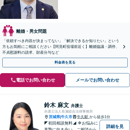
離婚・男女問題
「依頼すべき内容が決まってない」「解決できるか知りたい」という
方もお気軽にご相談ください【阿見町役場前近く】離婚協議・調停、
不貞慰謝料の請求、財産分与など
料金表を見る
電話でお問い合わせ
メールでお問い合わせ
鈴木 麻文
弁護士
弁護士法人長瀬総合法律事務所
茨城県
牛久市
牛久駅
から徒歩1分
|
◤初回相談無料◢ 🔷お悩みに
詳細を見
真摯に向き合い、ご相談から