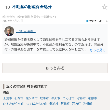
するデメリットはありますから（経済的、時間的、精神的負担等）、
反対にご自身が、裁判も辞さずという姿勢を示すことで、プラス
10
不動産の財産保全処分
に働く可能性は有り得ます。 交渉で解決する多くの場合は、相手
が弁護士に依頼しているケースで、５０万円以下で合意できる場合は
#財産分与
#婚姻費用(別居中の生活費など)
稀であると思います。 通常は、６０万円から８０万円程度になる
2026年7月29日
役にたった
1
ことが多いというのが私の印象です。 ２ 質問② ご記載の内容が
減額を進めるうえでの交渉材料かと思います。 なお、ご自身が離
川添 圭
弁護士
婚しないことは、交渉材料にはならないかと思いますので、ご注意く
婚姻費用を債務名義として強制競売を申し立てる方法もあり得ます
ださい。 また、相手夫婦の婚姻関係が既に破綻していたことや、
が、離婚訴訟が係属中で、不動産が無剰余でないのであれば、財産分
相手女性が結婚しているとは知らなかったと主張することもあります
与（の附帯処分請求）を本案として仮差押えを申し立てる（法的には
が、 ケースバイケースですので、ご自身の場合にそれらの主張が
審判前保全処分の扱いになるので管轄は家庭裁判所）という方法も考
できるかはよくお考え下さい。 ３ 質問③ 違約金を５０万円とす
えられます。弁護士へ依頼しているのであれば、担当弁護士とよく相
る旨の交渉をすることが妥当かどうかという基準はありません。
談してください。
公序良俗に反するような金額では、その条項自体が無効になり得ます
もっとみる
が、 ２００万円でも、５０万円でも、公序良俗に反するほど高額
とはいえないと考えますので、 結局は、妥当かどうかというより
も、ご自身が納得できるかどうかという基準でお考えいただくといい
と思います。 そのうえで、合意できるかは、相手も納得できるか
近くの市区町村を選び直す
否かにかかってはきますが。 ４ 質問④ ご記載の内容からは判断
県南
できないのですが、 清算条項を記載しないで合意することはリス
土浦市
石岡市
龍ケ崎市
取手市
牛久市
つくば市
守谷市
稲敷市
クがありますので、むしろ、原則としては、清算条項を記載するべき
かすみがうら市
つくばみらい市
美浦村
阿見町
河内町
利根町
であるとお考えいただくといいです。 ご質問に対する回答は以上で
すが、可能であれば、ご依頼になるかは別として、お近くの弁護士に