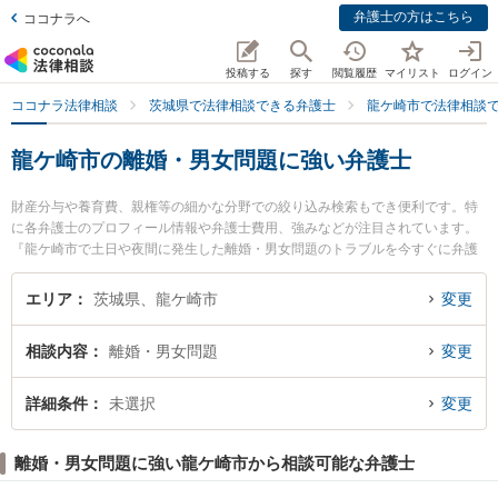
弁護士の方はこちら
ココナラへ
投稿する
探す
閲覧履歴
マイリスト
ログイン
ココナラ法律相談
茨城県で法律相談できる弁護士
龍ケ崎市で法律相談
龍ケ崎市の離婚・男女問題に強い弁護士
財産分与や養育費、親権等の細かな分野での絞り込み検索もでき便利です。特
に各弁護士のプロフィール情報や弁護士費用、強みなどが注目されています。
『龍ケ崎市で土日や夜間に発生した離婚・男女問題のトラブルを今すぐに弁護
士に相談したい』『離婚・男女問題のトラブル解決の実績豊富な近くの弁護士
を検索したい』『初回相談無料で離婚・男女問題を法律相談できる龍ケ崎市内
エリア
茨城県、龍ケ崎市
変更
の弁護士に相談予約したい』などでお困りの相談者さんにおすすめです。
相談内容
離婚・男女問題
変更
詳細条件
未選択
変更
離婚・男女問題に強い龍ケ崎市から相談可能な弁護士