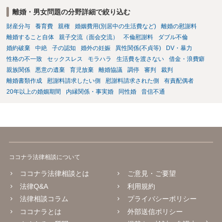
直接相談されて、 今後の対応についてアドバイス等を求めることを
離婚・男女問題の分野詳細で絞り込む
お勧めいたします。 ご参考にしていただければ幸いです。
財産分与
養育費
親権
婚姻費用(別居中の生活費など)
離婚の慰謝料
離婚すること自体
親子交流（面会交流）
不倫慰謝料
ダブル不倫
婚約破棄
中絶
子の認知
婚外の妊娠
異性関係(不貞等)
DV・暴力
性格の不一致
セックスレス
モラハラ
生活費を渡さない
借金・浪費癖
親族関係
悪意の遺棄
育児放棄
離婚協議
調停
審判
裁判
離婚書類作成
慰謝料請求したい側
慰謝料請求された側
有責配偶者
20年以上の婚姻期間
内縁関係・事実婚
同性婚
音信不通
ココナラ法律相談について
ココナラ法律相談とは
ご意見・ご要望
法律Q&A
利用規約
法律相談コラム
プライバシーポリシー
ココナラとは
外部送信ポリシー