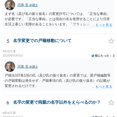
識を前提にすれば、１００万円も含めて返済する必要はないと考えら
川添 圭
弁護士
れるため、 120万円のみについて交渉を続けることがベターかと存じ
ます。
まず名（及び名の振り仮名）の変更許可については、「正当な事由」
が必要です。「正当な事由」とは現在の名を使用することにより日常
生活上著しい支障があることをいいます。「フラッシュバック」とい
った精神的・心理的な理由の場合、医学的な裏付けがあるかどうかが
きわめて重要になりますので、医師の診断書の記載が重要です（医学
的裏付けがない場合、もっぱら主観的な主張であるとして変更が許可
5
名字変更での戸籍移動について
されません）。 診断書は単に病名の記載では足りず、その症状の発生
原因となった事実と、当該症状が医学的に裏付けられること、そして
#音信不通
その発生原因及び症状が現在の名を使用していることに関連している
2026年8月5日
役にたった
2
こと、といった説明がなされているのが望ましい（むしろ必要）でし
ょう。 ただし、もし上記の理由の主張が難しい場合でも、一定期間通
川添 圭
弁護士
称名を使用して、その後にいわゆる永年使用を理由とする許可申立て
戸籍法107条1項の氏（及び氏の振り仮名）の変更では、新戸籍編製等
を選択すれば、比較的緩やかに認められます。 氏の変更については、
の戸籍変動は発生せず、戸籍事項の氏（及び氏の振り仮名）の記載が
本件では、(1)子の氏の変更許可（民法791条1項）と、(2)戸籍法107条1
変更されるだけです。
項の氏の変更許可の2種類が考えられます。 (1)については、ご両親が
婚姻当時に称していた氏への変更となります（この種の事案では、母
が親権者として離婚し、子は母の旧姓を称することになった事案で、
6
名字の変更で両親の名字以外をえらべるのか？
父の氏を称したいというケースが多い）。法律上は特に明文の要件が
なく、家庭裁判所が相当と認めれば許可されます。ただし、子の氏の
変更許可の場合、あなたは現在の戸籍からもう一方の親への戸籍に入
#音信不通