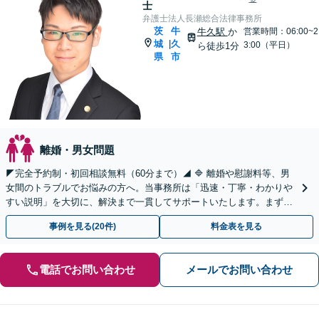
士
弁護士法人長瀬総合法律事務所
茨
牛
牛久駅
か
営業時間：06:00~2
城
久
|
3:00（平日）
ら徒歩1分
県
市
離婚・男女問題
◤完全予約制・初回相談無料（60分まで）◢ 🔷 離婚や慰謝料等、男
女間のトラブルでお悩みの方へ。当事務所は「迅速・丁寧・わかりや
すい説明」を大切に、解決まで一貫してサポートいたします。まずは
一人で悩まず、お気軽にご相談ください。
事例を見る(20件)
料金表を見る
電話でお問い合わせ
メールでお問い合わせ