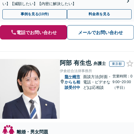
い】【減額したい】【内密に解決したい】
事例を見る(10件)
料金表を見る
電話でお問い合わせ
メールでお問い合わせ
阿部 有生也
弁護士
東京都
伊倉総合法律事務所
営業時間：0
龍ケ崎市
面談方法(対面・
からも相
電話・ビデオな
9:00~20:00
談受付中
ど)は応相談
（平日）
離婚・男女問題