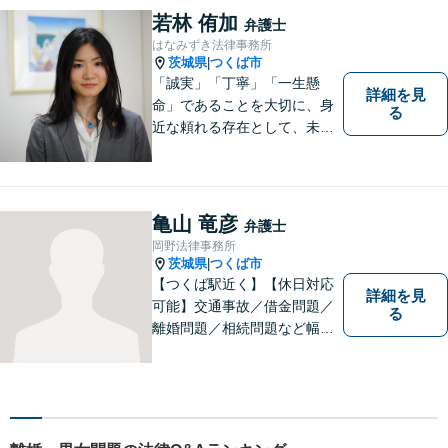
たら、お気軽にご相談くださ
若林 侑加
弁護士
い！【毎日対応◎】
はなみずき法律事務所
茨城県
つくば市
|
「誠実」「丁寧」「一生懸
詳細を見
命」であることを大切に、身
る
近な頼れる存在として、未来
を切り拓くあなたを全力でサ
ポートします！
亀山 竜彦
弁護士
岡野法律事務所
茨城県
つくば市
|
【つくば駅近く】【休日対応
詳細を見
可能】交通事故／借金問題／
る
離婚問題／相続問題など幅広
い分野に対応可能。法律的な
解決だけでなく、 一緒に悩
み、考え、依頼者様の希望を
実現するために精一杯努力い
たします。お気軽にご相談く