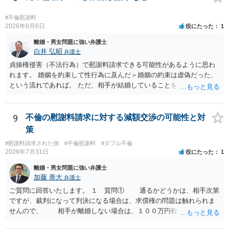
額、離婚の有無、交渉で終わるか訴訟まで見込むかによって、費用は
変わり得ます。依頼前に、交渉だけの場合、訴訟になった場合、回収
#不倫慰謝料
できなかった場合の費用を確認しておくとよいでしょう。 弁護士選び
2026年8月6日
役にたった
1
では、不貞慰謝料案件の経験が相応にあるか、費用体系が明確か、見
離婚・男女問題に強い弁護士
通しを過度に楽観的に言い過ぎないか、質問に具体的に答えてくれる
白井 弘昭
弁護士
か、連絡方法（メール、電話、弁護士直接か事務局員を介するかな
貞操権侵害（不法行為）で慰謝料請求できる可能性があるように思わ
ど）や対応スピードが合うかを確認するとよいと思います。いずれに
れます。 婚姻を約束して性行為に及んだ＞婚姻の約束は虚偽だった、
しましても、弁護士への相談・依頼にあたっては、証拠資料、夫と相
という流れであれば。 ただ、相手が結婚していることを知って行為に
手方の関係、相手方の氏名・住所等、夫婦関係への影響、離婚予定の
及んでいるのであれば、婚姻できないことについて相談者さんの帰責
有無など事実関係をよく整理して相談されることをお勧めいたしま
性も認められそうですので、あまり慰謝料は高額にならないように思
す。
われます。 一度、最寄りの弁護士に相談してみてください。
9
不倫の慰謝料請求に対する減額交渉の可能性と対
策
#慰謝料請求された側
#不倫慰謝料
#ダブル不倫
2026年7月31日
役にたった
1
離婚・男女問題に強い弁護士
加藤 善大
弁護士
ご質問に回答いたします。 １ 質問① 通るかどうかは、相手次第
ですが、裁判になって判決になる場合は、求償権の問題は触れられま
せんので、 相手が離婚しない場合は、１００万円程度となる可能
性があると思われます。 交渉については、相手としても、裁判を