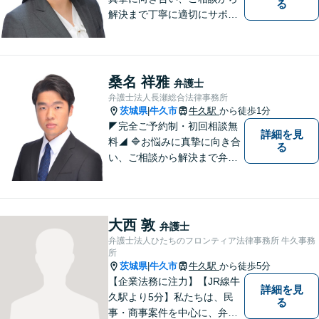
る
解決まで丁寧に適切にサポー
トいたします。誠実さと経験
で支えます。🔷不安な日々を
終わらせるために安心の第一
歩を踏み出しましょう。お気
桑名 祥雅
弁護士
軽にお問い合わせください。
弁護士法人長瀬総合法律事務所
茨城県
牛久市
牛久駅
から徒歩1分
|
◤完全ご予約制・初回相談無
詳細を見
料◢ 🔷お悩みに真摯に向き合
る
い、ご相談から解決まで弁護
士がサポートいたします。迅
速対応・誠実さと経験で支え
ます。🔷不安な日々を終わら
せるために安心の第一歩を踏
大西 敦
弁護士
み出しましょう。お気軽にお
弁護士法人ひたちのフロンティア法律事務所 牛久事務
問い合わせください。
所
茨城県
牛久市
牛久駅
から徒歩5分
|
【企業法務に注力】【JR線牛
詳細を見
久駅より5分】私たちは、民
る
事・商事案件を中心に、弁護