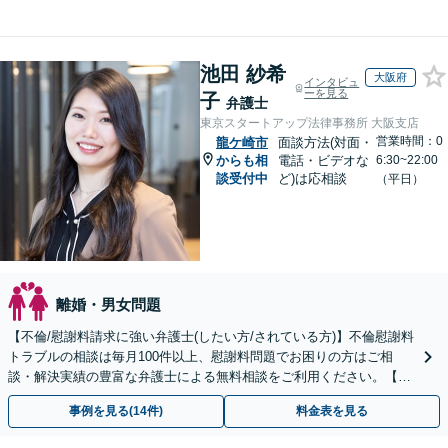
池田 紗希
大阪府
インタビュ
ーを見る
子
弁護士
東京スタートアップ法律事務所 大阪支店
営業時間：0
龍ケ崎市
面談方法(対面・
からも相
電話・ビデオな
6:30~22:00
談受付中
ど)は応相談
（平日）
離婚・男女問題
【不倫/慰謝料請求に強い弁護士(したい方/されている方)】不倫慰謝料
トラブルの相談は毎月100件以上、慰謝料問題でお困りの方はご相
談・解決実績の豊富な弁護士による無料相談をご利用ください。【不
倫相談は初回0円】【全国対応】
事例を見る(14件)
料金表を見る