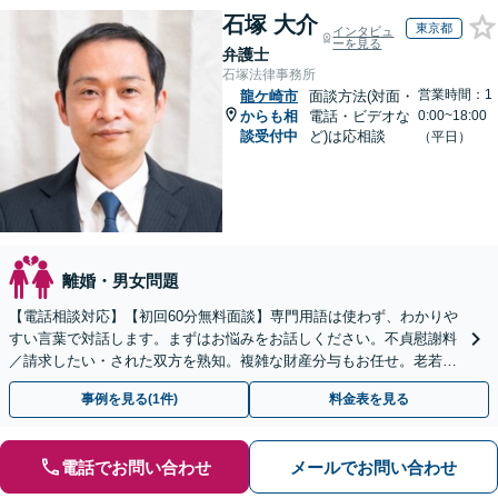
石塚 大介
東京都
インタビュ
ーを見る
弁護士
石塚法律事務所
営業時間：1
龍ケ崎市
面談方法(対面・
からも相
電話・ビデオな
0:00~18:00
談受付中
ど)は応相談
（平日）
離婚・男女問題
【電話相談対応】【初回60分無料面談】専門用語は使わず、わかりや
すい言葉で対話します。まずはお悩みをお話しください。不貞慰謝料
／請求したい・された双方を熟知。複雑な財産分与もお任せ。老若男
女に幅広く対応。
事例を見る(1件)
料金表を見る
電話でお問い合わせ
メールでお問い合わせ