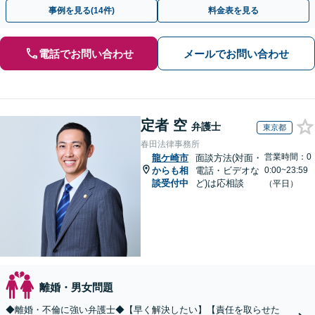
ご契約まで対応可/来所不要】
事例を見る(14件)
料金表を見る
電話でお問い合わせ
メールでお問い合わせ
定者 空
弁護士
東京都
春田法律事務所
営業時間：0
龍ケ崎市
面談方法(対面・
からも相
電話・ビデオな
0:00~23:59
談受付中
ど)は応相談
（平日）
離婚・男女問題
◆離婚・不倫に強い弁護士◆【早く解決したい】【責任を取らせた