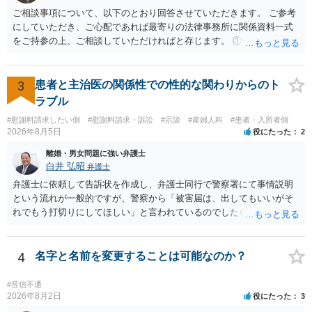
か、大学進学に関する定めの有無、「教育費」「進学費用」に関する
ご相談事項について、以下のとおり回答させていただきます。 ご参考
定めの有無等について確認する必要があると考えられます。
にしていただき、ご心配であれば最寄りの法律事務所に関係資料一式
をご持参の上、ご相談していただければと存じます。 ① このLINEの
流れを見る限り、100万円は貸付金ではなく、手切れ金・和解金と評価
される可能性はあるのか ⇒LINEを含む１００万円の貸付に至るまでの
やり取り等の経緯、誓約書の内容等を踏まえて、関係を清算するため
3
患者と主治医の関係性での性的な関わりからのト
の 金銭であったと評価される可能性はあると考えます。 ② 「今後一
ラブル
切関与しないなら100万円振り込む」というLINEや誓約書は、裁判上
#慰謝料請求したい側
#慰謝料請求・訴訟
#示談
#産婦人科
#患者・入所者側
どの程度証拠価値があるのか ⇒前後のやり取りや誓約書の具体的内容
2026年8月5日
役にたった
2
を見ない限り、具体的な判断はできませんが、一定の証拠価値はある
と考えます。 ③ 借用書があっても、後から100万円を貸付扱いに変更
離婚・男女問題に強い弁護士
することは認められるのか。 ⇒おそらく１００万円は不当利得（受け
白井 弘昭
弁護士
取る正当な権利がないのに利益を取得した）として返還請求されてい
弁護士に依頼して告訴状を作成し、弁護士同行で警察署にて事情説明
るものかと推察しますので、 貸金返還ではないかと存じます。 ④ 私
という流れが一般的ですが、警察から「被害届は、出してもいいがそ
は現在、収入も不安定で貯金もなくリボ払い借金が既に約100万あり。
れでもう打切りにしてほしい」と言われているのでしたら、あまり結
今年に再婚したが主人はお金に厳しい為、一括で220万円を支払う事は
論は変わらないかもしれないですね。 所轄の警察を飛び越えて、直接
困難 仮に裁判で敗訴した場合でも、分割払いになる可能性はあります
検察庁に訴えるのもありかもしれないですが、実際に捜査をするの
か。 ⇒判決となり敗訴してしまった場合は、強制執行により不動産等
は、結局所轄だと思われますので、やはり結論は変わらないかもしれ
4
名字と名前を変更することは可能なのか？
の財産を差し押さえられ、そこから債権回収が図られることになりま
ないです。 一度、最寄りの「刑事に強い」とうたっている弁護士に相
すが、 和解であれば柔軟な解決が可能ですので、その場合は分割払
談してみてはいかがでしょうか。 以上、ご参考まで。
#音信不通
いにより支払うことも十分可能です。 ⑤ このような事情であれば、私
2026年8月2日
役にたった
3
は120万円のみ和解交渉を続けるべきでしょうか。 ⇒ご相談者様の認