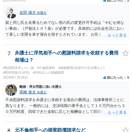
2026年8月4日
役にたった
2
籍する（戻る）という戸籍変動になるため、成人した子からの変更許
可申立てにおいては、入籍先である親（及びそこに同籍している配偶
吉田 雄大
者や15歳以上の子）の同意があるかどうかが重視されるケースが多い
弁護士
です。 (2)については、「やむを得ない事由」が必要とされます。これ
親と同じ氏を名乗るためでない形の氏の変更許可手続は「やむを得な
は、名の変更許可よりも厳重な要件であるとされ、本件のような精神
い事由」（戸籍法１０７条）が必要です。具体的には社会生活におい
的・心理的な理由ではなかなかハードルが高いところですが、親から
て著しい支障を来す場合を指すとされています。 お答えとしては、理
性的虐待を受けていたケースで氏変更を許可した事案がありますの
論上はご両親の氏であれ別であれ区別はありませんが、上記「著しい
で、全く可能性がないわけではありません。なお、戸籍法107条1項の
支障」の具体的判断の中で、現在の氏を使い続けることがなぜよくな
氏の変更許可申立ては戸籍筆頭者からの申立てが必要であるため、申
いのかが審理判断されることになる、というものになります。
7
弁護士に浮気相手への慰謝料請求を依頼する費用
立て前に分籍届によってあなたの単独戸籍を編成しておく必要がある
相場は？
でしょう。 法的に検討すべき課題が多いため、弁護士へ相談されるこ
とをお勧めします。
#慰謝料請求したい側
#不倫慰謝料
#婚姻費用(別居中の生活費など)
#異性関係(不貞等)
#20年以上の婚姻期間
2026年7月28日
役にたった
5
離婚・男女問題に強い弁護士
髙橋 俊太
弁護士
不貞慰謝料請求を弁護士に依頼する場合の費用は、法律事務所ごとに
異なります。 一般的には、交渉段階の着手金として１０万円台から３
０万円程度、回収できた金額に応じた報酬金として回収額の１０％か
ら２０％程度が設定されていることがあります。訴訟に移行する場合
には、追加着手金や日当、実費が発生することもあります。 もっと
も、証拠が十分にあるか、相手方の住所・勤務先が分かるか、慰謝料
8
元不倫相手への損害賠償請求など