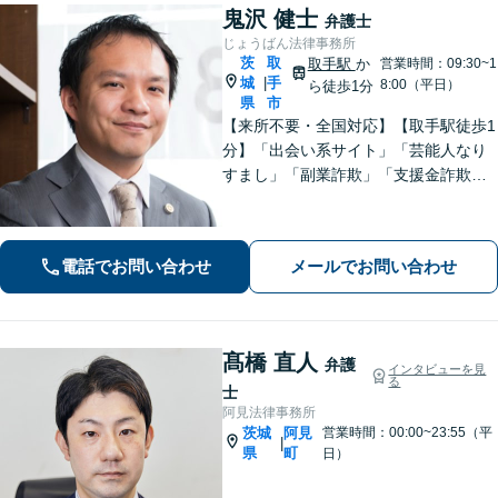
鬼沢 健士
弁護士
じょうばん法律事務所
茨
取
取手駅
か
営業時間：09:30~1
城
手
|
8:00（平日）
ら徒歩1分
県
市
【来所不要・全国対応】【取手駅徒歩1
分】「出会い系サイト」「芸能人なり
すまし」「副業詐欺」「支援金詐欺」
このような詐欺被害のご相談は私にお
任せください！労働問題は不当解雇・
雇い止め・残業代未払いの相談【完全
電話でお問い合わせ
メールでお問い合わせ
成功報酬制】【相談料着手金0円】
髙橋 直人
弁護
インタビューを見
る
士
阿見法律事務所
茨城
阿見
営業時間：00:00~23:55（平
|
県
町
日）