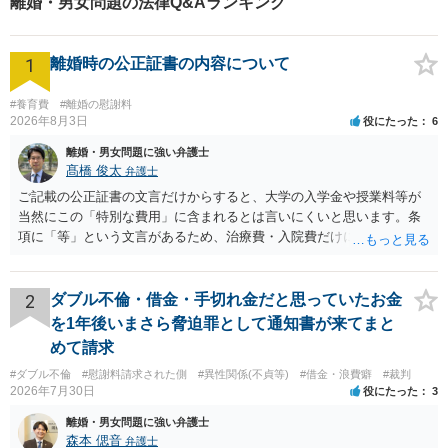
離婚・男女問題の法律Q&Aランキング
ださい。
1
離婚時の公正証書の内容について
#養育費
#離婚の慰謝料
2026年8月3日
役にたった
6
離婚・男女問題に強い弁護士
髙橋 俊太
弁護士
ご記載の公正証書の文言だけからすると、大学の入学金や授業料等が
当然にこの「特別な費用」に含まれるとは言いにくいと思います。条
項に「等」という文言があるため、治療費・入院費だけに限定される
わけではありませんが、その前に「病気・事故に伴う費用」と明記さ
れていますので、通常は、病気や事故によって臨時に必要となった医
療費その他これに類する特別支出を念頭に置いた条項と読むのが自然
2
ダブル不倫・借金・手切れ金だと思っていたお金
です。したがって、大学の入学金、授業料、受験費用などの教育費に
を1年後いまさら脅迫罪として通知書が来てまと
ついてまで、「この条項があるから当然に半額を請求できる」とまで
めて請求
は言いにくいと思われます。なお、通常、大学進学費用をどこまで負
#ダブル不倫
#慰謝料請求された側
#異性関係(不貞等)
#借金・浪費癖
#裁判
担すべきかについては、離婚時の合意内容のほか、子どもの年齢、大
2026年7月30日
役にたった
3
学進学についての父母の認識、父母の学歴・収入・資産状況、進学先
や費用などを踏まえて個別に検討することになります。公正証書の他
離婚・男女問題に強い弁護士
の条項において、養育費の終期についてどのように定められている
森本 偲音
弁護士