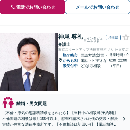
電話でお問い合わせ
メールでお問い合わせ
神尾 尊礼
埼玉県
インタビュ
ーを見る
弁護士
東京スタートアップ法律事務所 さいたま支店
営業時間：0
龍ケ崎市
面談方法(対面・
からも相
電話・ビデオな
6:30~22:00
談受付中
ど)は応相談
（平日）
離婚・男女問題
【不倫・浮気の慰謝料請求をされたら】【当日中の相談可(予約制)】
不倫問題の相談は毎月100件以上、慰謝料請求された側の交渉・解決
実績が豊富な法律事務所です。【不倫相談は初回0円】【電話相談で