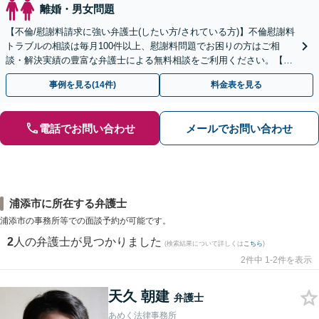
離婚・男女問題
【不倫/慰謝料請求に強い弁護士(したい方/されている方)】不倫慰謝料
トラブルの相談は毎月100件以上、慰謝料問題でお困りの方はご相
談・解決実績の豊富な弁護士による無料相談をご利用ください。【初
回相談０円(電話)】【全国対応】
事例を見る(14件)
料金表を見る
電話でお問い合わせ
メールでお問い合わせ
浦添市に所在する弁護士
浦添市の事務所等での面談予約が可能です。
2
人の弁護士が見つかりました
(検索結果について詳しくは
こちら
)
2件中 1-2件を表示
天久 朝建
弁護士
あめく法律事務所