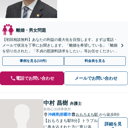
離婚・男女問題
【初回相談無料】あなたの利益の最大化を目指します。まずは電話・
メールで状況を丁寧にお聞きします。「離婚を希望している」「離婚
を切り出された」「不貞の慰謝料請求をしたい」等お任せください。
【リーズナブルな料金設定】
事例を見る(10件)
料金表を見る
電話でお問い合わせ
メールでお問い合わせ
中村 昌樹
弁護士
新都心法律事務所
沖縄県
那覇市
おもろまち駅
から徒歩8分
|
【おもろまち駅8分】トラブル
詳細を見
に巻き込まれた方に寄り添