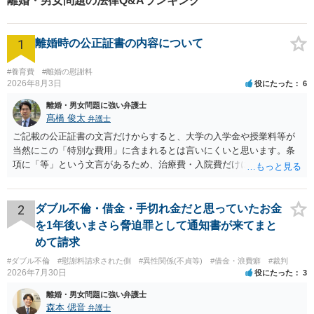
離婚・男女問題の法律Q&Aランキング
ります。 お気軽にご相談くだ
さい。
1
離婚時の公正証書の内容について
#養育費
#離婚の慰謝料
2026年8月3日
役にたった
6
離婚・男女問題に強い弁護士
髙橋 俊太
弁護士
ご記載の公正証書の文言だけからすると、大学の入学金や授業料等が
当然にこの「特別な費用」に含まれるとは言いにくいと思います。条
項に「等」という文言があるため、治療費・入院費だけに限定される
わけではありませんが、その前に「病気・事故に伴う費用」と明記さ
れていますので、通常は、病気や事故によって臨時に必要となった医
療費その他これに類する特別支出を念頭に置いた条項と読むのが自然
2
ダブル不倫・借金・手切れ金だと思っていたお金
です。したがって、大学の入学金、授業料、受験費用などの教育費に
を1年後いまさら脅迫罪として通知書が来てまと
ついてまで、「この条項があるから当然に半額を請求できる」とまで
めて請求
は言いにくいと思われます。なお、通常、大学進学費用をどこまで負
#ダブル不倫
#慰謝料請求された側
#異性関係(不貞等)
#借金・浪費癖
#裁判
担すべきかについては、離婚時の合意内容のほか、子どもの年齢、大
2026年7月30日
役にたった
3
学進学についての父母の認識、父母の学歴・収入・資産状況、進学先
や費用などを踏まえて個別に検討することになります。公正証書の他
離婚・男女問題に強い弁護士
の条項において、養育費の終期についてどのように定められている
森本 偲音
弁護士