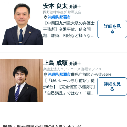
い！
安本 良太
弁護士
岡野法律事務所 那覇支店
沖縄県
那覇市
|
【中四国九州最大級の弁護士
詳細を見
事務所】交通事故、借金問
る
題、離婚、相続など様々な問
題について、「何度でも無
料」の相談を行っています！
まずはお気軽にご相談くださ
い！
上島 成顕
弁護士
弁護士法人ユア・エース 那覇オフィス
沖縄県
那覇市
県庁前駅
から徒歩6分
|
【「ゆいレール県庁前駅」徒
詳細を見
歩6分】【完全個室で相談可】
る
「自己満足」ではなく「顧客
満足」が得られたかどうかを
大切にしています。一人一人
の依頼者に寄り添い、依頼者
が本当に求める最高の結果に
こだわり続けたいと考えてお