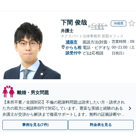
下間 俊哉
沖縄県
インタビュ
ーを見る
弁護士
ネクスパート法律事務所 那覇オフィス
営業時間：09:
浦添市
面談方法(対面・
からも相
電話・ビデオな
00~21:00（土
談受付中
ど)は応相談
日祝日）
離婚・男女問題
【来所不要／全国対応】不倫の慰謝料問題は請求したい方・請求され
た方の双方に相談料0円で対応しています。豊富な実績と経験のある
弁護士が交渉から解決まで徹底サポートします。無料の証拠診断や着
手金の返還保証もありますので安心してご相談ください。
事例を見る(7件)
料金表を見る