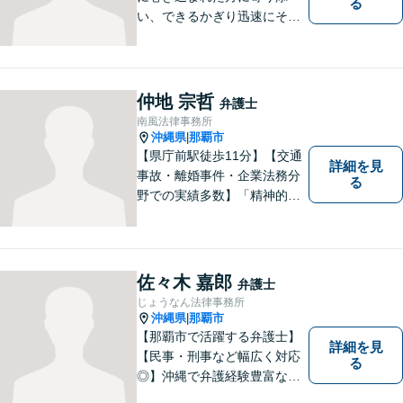
る
い、できるかぎり迅速にそし
て最善の解決を図るべく、常
に全力で取り組んでおりま
す。企業法務、土地問題、離
婚、借金、相続、交通事故
仲地 宗哲
弁護士
等、生活上のトラブルがござ
南風法律事務所
いましたら、お気軽にご相談
沖縄県
那覇市
|
下さい。
【県庁前駅徒歩11分】【交通
詳細を見
事故・離婚事件・企業法務分
る
野での実績多数】「精神的な
負担の軽減」や「解決プロセ
ス」を重視し、弁護を進めて
まいります。見積もりは無料
ですので、お気軽にご相談く
佐々木 嘉郎
弁護士
ださい。個々に応じた解決策
じょうなん法律事務所
をご提案します。
沖縄県
那覇市
|
【那覇市で活躍する弁護士】
詳細を見
【民事・刑事など幅広く対応
る
◎】沖縄で弁護経験豊富な弁
護士！スピーディな対応を心