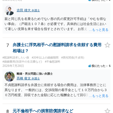
籍する（戻る）という戸籍変動になるため、成人した子からの変更許
可申立てにおいては、入籍先である親（及びそこに同籍している配偶
吉田 雄大
者や15歳以上の子）の同意があるかどうかが重視されるケースが多い
弁護士
です。 (2)については、「やむを得ない事由」が必要とされます。これ
親と同じ氏を名乗るためでない形の氏の変更許可手続は「やむを得な
は、名の変更許可よりも厳重な要件であるとされ、本件のような精神
い事由」（戸籍法１０７条）が必要です。具体的には社会生活におい
的・心理的な理由ではなかなかハードルが高いところですが、親から
て著しい支障を来す場合を指すとされています。 お答えとしては、理
性的虐待を受けていたケースで氏変更を許可した事案がありますの
論上はご両親の氏であれ別であれ区別はありませんが、上記「著しい
で、全く可能性がないわけではありません。なお、戸籍法107条1項の
支障」の具体的判断の中で、現在の氏を使い続けることがなぜよくな
氏の変更許可申立ては戸籍筆頭者からの申立てが必要であるため、申
いのかが審理判断されることになる、というものになります。
7
弁護士に浮気相手への慰謝料請求を依頼する費用
立て前に分籍届によってあなたの単独戸籍を編成しておく必要がある
相場は？
でしょう。 法的に検討すべき課題が多いため、弁護士へ相談されるこ
とをお勧めします。
#慰謝料請求したい側
#20年以上の婚姻期間
#異性関係(不貞等)
#婚姻費用(別居中の生活費など)
#不倫慰謝料
2026年7月28日
役にたった
5
離婚・男女問題に強い弁護士
髙橋 俊太
弁護士
不貞慰謝料請求を弁護士に依頼する場合の費用は、法律事務所ごとに
異なります。 一般的には、交渉段階の着手金として１０万円台から３
０万円程度、回収できた金額に応じた報酬金として回収額の１０％か
ら２０％程度が設定されていることがあります。訴訟に移行する場合
には、追加着手金や日当、実費が発生することもあります。 もっと
も、証拠が十分にあるか、相手方の住所・勤務先が分かるか、慰謝料
8
元不倫相手への損害賠償請求など