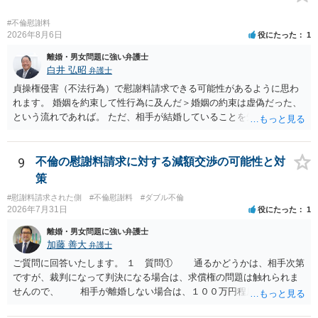
額、離婚の有無、交渉で終わるか訴訟まで見込むかによって、費用は
変わり得ます。依頼前に、交渉だけの場合、訴訟になった場合、回収
#不倫慰謝料
できなかった場合の費用を確認しておくとよいでしょう。 弁護士選び
2026年8月6日
役にたった
1
では、不貞慰謝料案件の経験が相応にあるか、費用体系が明確か、見
離婚・男女問題に強い弁護士
通しを過度に楽観的に言い過ぎないか、質問に具体的に答えてくれる
白井 弘昭
弁護士
か、連絡方法（メール、電話、弁護士直接か事務局員を介するかな
貞操権侵害（不法行為）で慰謝料請求できる可能性があるように思わ
ど）や対応スピードが合うかを確認するとよいと思います。いずれに
れます。 婚姻を約束して性行為に及んだ＞婚姻の約束は虚偽だった、
しましても、弁護士への相談・依頼にあたっては、証拠資料、夫と相
という流れであれば。 ただ、相手が結婚していることを知って行為に
手方の関係、相手方の氏名・住所等、夫婦関係への影響、離婚予定の
及んでいるのであれば、婚姻できないことについて相談者さんの帰責
有無など事実関係をよく整理して相談されることをお勧めいたしま
性も認められそうですので、あまり慰謝料は高額にならないように思
す。
われます。 一度、最寄りの弁護士に相談してみてください。
9
不倫の慰謝料請求に対する減額交渉の可能性と対
策
#慰謝料請求された側
#不倫慰謝料
#ダブル不倫
2026年7月31日
役にたった
1
離婚・男女問題に強い弁護士
加藤 善大
弁護士
ご質問に回答いたします。 １ 質問① 通るかどうかは、相手次第
ですが、裁判になって判決になる場合は、求償権の問題は触れられま
せんので、 相手が離婚しない場合は、１００万円程度となる可能
性があると思われます。 交渉については、相手としても、裁判を