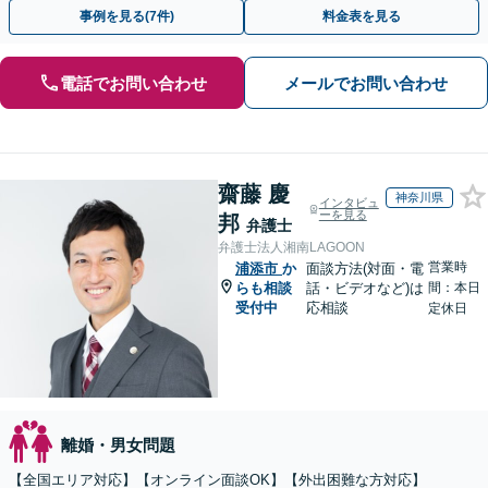
り良い人生の再スタートに向けて、一緒に歩みだしましょう。
事例を見る(7件)
料金表を見る
電話でお問い合わせ
メールでお問い合わせ
齋藤 慶
神奈川県
インタビュ
ーを見る
邦
弁護士
弁護士法人湘南LAGOON
営業時
浦添市
か
面談方法(対面・電
らも相談
話・ビデオなど)は
間：本日
受付中
応相談
定休日
離婚・男女問題
【全国エリア対応】【オンライン面談OK】【外出困難な方対応】