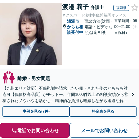
渡邉 莉子
弁護士
福岡県
ネクスパート法律事務所 福岡オフィス
営業時間：09:
浦添市
面談方法(対面・
からも相
電話・ビデオな
00~21:00（土
談受付中
ど)は応相談
日祝日）
離婚・男女問題
【九州エリア対応】不倫慰謝料請求したい側・された側のどちらも対
応可【低価格高品質】がモットー。年間1000件以上の相談実績から蓄
積されたノウハウを活かし、精神的な負担も軽減しながら迅速な解決
を目指します。【休日・夜間相談あり】
事例を見る(7件)
料金表を見る
電話でお問い合わせ
メールでお問い合わせ