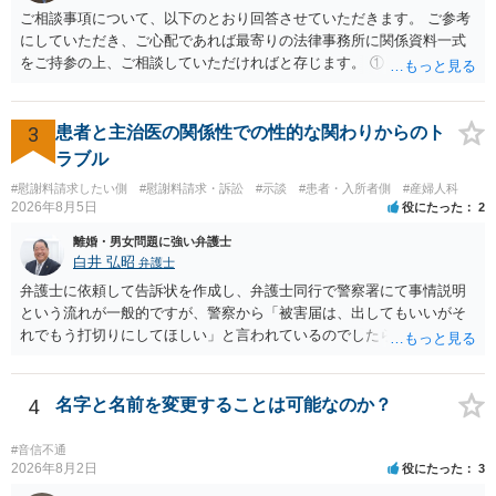
か、大学進学に関する定めの有無、「教育費」「進学費用」に関する
ご相談事項について、以下のとおり回答させていただきます。 ご参考
定めの有無等について確認する必要があると考えられます。
にしていただき、ご心配であれば最寄りの法律事務所に関係資料一式
をご持参の上、ご相談していただければと存じます。 ① このLINEの
流れを見る限り、100万円は貸付金ではなく、手切れ金・和解金と評価
される可能性はあるのか ⇒LINEを含む１００万円の貸付に至るまでの
やり取り等の経緯、誓約書の内容等を踏まえて、関係を清算するため
3
患者と主治医の関係性での性的な関わりからのト
の 金銭であったと評価される可能性はあると考えます。 ② 「今後一
ラブル
切関与しないなら100万円振り込む」というLINEや誓約書は、裁判上
#慰謝料請求したい側
#慰謝料請求・訴訟
#示談
#患者・入所者側
#産婦人科
どの程度証拠価値があるのか ⇒前後のやり取りや誓約書の具体的内容
2026年8月5日
役にたった
2
を見ない限り、具体的な判断はできませんが、一定の証拠価値はある
と考えます。 ③ 借用書があっても、後から100万円を貸付扱いに変更
離婚・男女問題に強い弁護士
することは認められるのか。 ⇒おそらく１００万円は不当利得（受け
白井 弘昭
弁護士
取る正当な権利がないのに利益を取得した）として返還請求されてい
弁護士に依頼して告訴状を作成し、弁護士同行で警察署にて事情説明
るものかと推察しますので、 貸金返還ではないかと存じます。 ④ 私
という流れが一般的ですが、警察から「被害届は、出してもいいがそ
は現在、収入も不安定で貯金もなくリボ払い借金が既に約100万あり。
れでもう打切りにしてほしい」と言われているのでしたら、あまり結
今年に再婚したが主人はお金に厳しい為、一括で220万円を支払う事は
論は変わらないかもしれないですね。 所轄の警察を飛び越えて、直接
困難 仮に裁判で敗訴した場合でも、分割払いになる可能性はあります
検察庁に訴えるのもありかもしれないですが、実際に捜査をするの
か。 ⇒判決となり敗訴してしまった場合は、強制執行により不動産等
は、結局所轄だと思われますので、やはり結論は変わらないかもしれ
4
名字と名前を変更することは可能なのか？
の財産を差し押さえられ、そこから債権回収が図られることになりま
ないです。 一度、最寄りの「刑事に強い」とうたっている弁護士に相
すが、 和解であれば柔軟な解決が可能ですので、その場合は分割払
談してみてはいかがでしょうか。 以上、ご参考まで。
#音信不通
いにより支払うことも十分可能です。 ⑤ このような事情であれば、私
2026年8月2日
役にたった
3
は120万円のみ和解交渉を続けるべきでしょうか。 ⇒ご相談者様の認