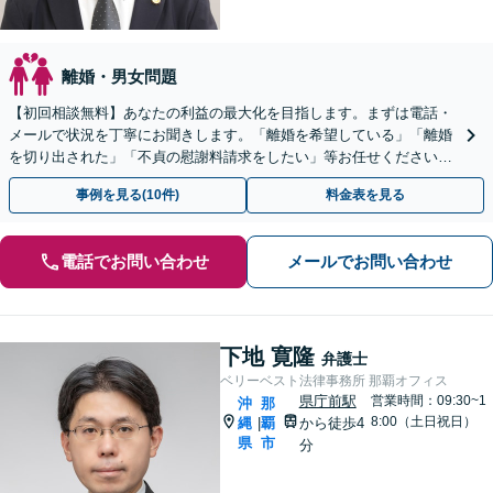
離婚・男女問題
【初回相談無料】あなたの利益の最大化を目指します。まずは電話・
メールで状況を丁寧にお聞きします。「離婚を希望している」「離婚
を切り出された」「不貞の慰謝料請求をしたい」等お任せください。
【リーズナブルな料金設定】
事例を見る(10件)
料金表を見る
電話でお問い合わせ
メールでお問い合わせ
下地 寛隆
弁護士
ベリーベスト法律事務所 那覇オフィス
県庁前駅
営業時間：09:30~1
沖
那
8:00（土日祝日）
縄
覇
から徒歩4
|
県
市
分