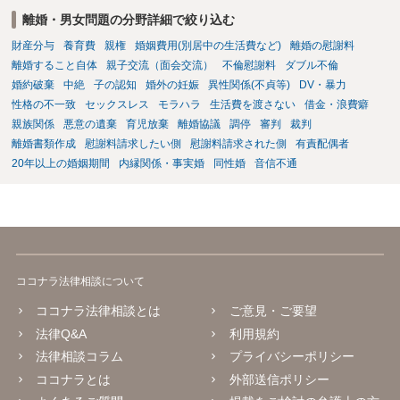
直接相談されて、 今後の対応についてアドバイス等を求めることを
離婚・男女問題の分野詳細で絞り込む
お勧めいたします。 ご参考にしていただければ幸いです。
財産分与
養育費
親権
婚姻費用(別居中の生活費など)
離婚の慰謝料
離婚すること自体
親子交流（面会交流）
不倫慰謝料
ダブル不倫
婚約破棄
中絶
子の認知
婚外の妊娠
異性関係(不貞等)
DV・暴力
性格の不一致
セックスレス
モラハラ
生活費を渡さない
借金・浪費癖
親族関係
悪意の遺棄
育児放棄
離婚協議
調停
審判
裁判
離婚書類作成
慰謝料請求したい側
慰謝料請求された側
有責配偶者
20年以上の婚姻期間
内縁関係・事実婚
同性婚
音信不通
ココナラ法律相談について
ココナラ法律相談とは
ご意見・ご要望
法律Q&A
利用規約
法律相談コラム
プライバシーポリシー
ココナラとは
外部送信ポリシー