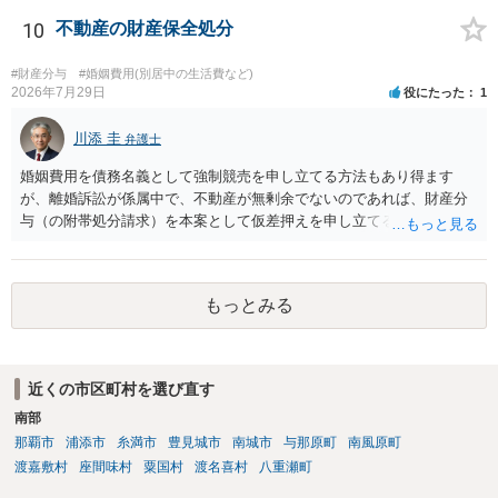
するデメリットはありますから（経済的、時間的、精神的負担等）、
反対にご自身が、裁判も辞さずという姿勢を示すことで、プラス
10
不動産の財産保全処分
に働く可能性は有り得ます。 交渉で解決する多くの場合は、相手
が弁護士に依頼しているケースで、５０万円以下で合意できる場合は
#財産分与
#婚姻費用(別居中の生活費など)
稀であると思います。 通常は、６０万円から８０万円程度になる
2026年7月29日
役にたった
1
ことが多いというのが私の印象です。 ２ 質問② ご記載の内容が
減額を進めるうえでの交渉材料かと思います。 なお、ご自身が離
川添 圭
弁護士
婚しないことは、交渉材料にはならないかと思いますので、ご注意く
婚姻費用を債務名義として強制競売を申し立てる方法もあり得ます
ださい。 また、相手夫婦の婚姻関係が既に破綻していたことや、
が、離婚訴訟が係属中で、不動産が無剰余でないのであれば、財産分
相手女性が結婚しているとは知らなかったと主張することもあります
与（の附帯処分請求）を本案として仮差押えを申し立てる（法的には
が、 ケースバイケースですので、ご自身の場合にそれらの主張が
審判前保全処分の扱いになるので管轄は家庭裁判所）という方法も考
できるかはよくお考え下さい。 ３ 質問③ 違約金を５０万円とす
えられます。弁護士へ依頼しているのであれば、担当弁護士とよく相
る旨の交渉をすることが妥当かどうかという基準はありません。
談してください。
公序良俗に反するような金額では、その条項自体が無効になり得ます
もっとみる
が、 ２００万円でも、５０万円でも、公序良俗に反するほど高額
とはいえないと考えますので、 結局は、妥当かどうかというより
も、ご自身が納得できるかどうかという基準でお考えいただくといい
と思います。 そのうえで、合意できるかは、相手も納得できるか
近くの市区町村を選び直す
否かにかかってはきますが。 ４ 質問④ ご記載の内容からは判断
南部
できないのですが、 清算条項を記載しないで合意することはリス
那覇市
浦添市
糸満市
豊見城市
南城市
与那原町
南風原町
クがありますので、むしろ、原則としては、清算条項を記載するべき
渡嘉敷村
座間味村
粟国村
渡名喜村
八重瀬町
であるとお考えいただくといいです。 ご質問に対する回答は以上で
すが、可能であれば、ご依頼になるかは別として、お近くの弁護士に