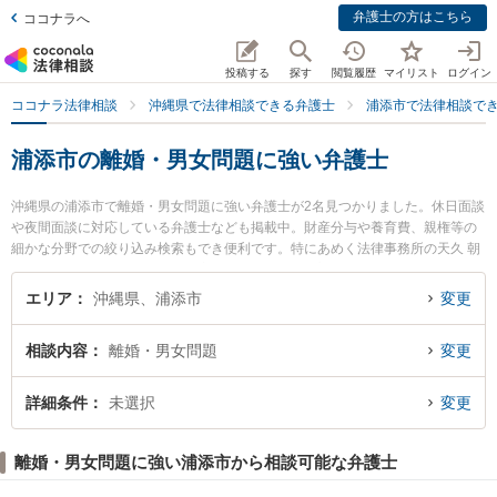
弁護士の方はこちら
ココナラへ
投稿する
探す
閲覧履歴
マイリスト
ログイン
ココナラ法律相談
沖縄県で法律相談できる弁護士
浦添市で法律相談で
浦添市の離婚・男女問題に強い弁護士
沖縄県の浦添市で離婚・男女問題に強い弁護士が2名見つかりました。休日面談
や夜間面談に対応している弁護士なども掲載中。財産分与や養育費、親権等の
細かな分野での絞り込み検索もでき便利です。特にあめく法律事務所の天久 朝
建弁護士やみやぎ法律事務所の宮城 健吾弁護士のプロフィール情報や弁護士費
用、強みなどが注目されています。『浦添市で土日や夜間に発生した離婚・男
エリア
沖縄県、浦添市
変更
女問題のトラブルを今すぐに弁護士に相談したい』『離婚・男女問題のトラブ
ル解決の実績豊富な近くの弁護士を検索したい』『初回相談無料で離婚・男女
相談内容
離婚・男女問題
変更
問題を法律相談できる浦添市内の弁護士に相談予約したい』などでお困りの相
談者さんにおすすめです。
詳細条件
未選択
変更
離婚・男女問題に強い浦添市から相談可能な弁護士