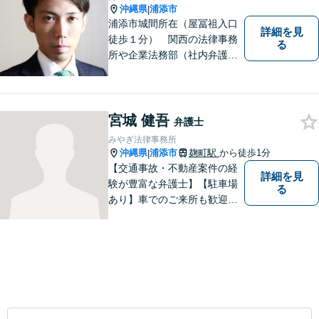
沖縄県
浦添市
|
浦添市城間所在（屋冨祖入口
詳細を見
徒歩１分） 関西の法律事務
る
所や企業法務部（社内弁護士
として）で経験を積んだ弁護
士が対応いたします
宮城 健吾
弁護士
みやぎ法律事務所
沖縄県
浦添市
麹町駅
から徒歩1分
|
【交通事故・不動産案件の経
詳細を見
験が豊富な弁護士】【駐車場
る
あり】車でのご来所も歓迎し
ております！依頼者様のご希
望に寄り添って、将来のため
にどうしたらいいのかを考え
た提案をしていきたいと思っ
ています。【完全個室で相談
可】