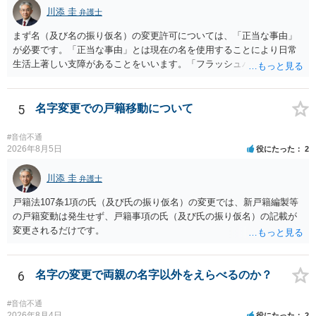
識を前提にすれば、１００万円も含めて返済する必要はないと考えら
川添 圭
弁護士
れるため、 120万円のみについて交渉を続けることがベターかと存じ
ます。
まず名（及び名の振り仮名）の変更許可については、「正当な事由」
が必要です。「正当な事由」とは現在の名を使用することにより日常
生活上著しい支障があることをいいます。「フラッシュバック」とい
った精神的・心理的な理由の場合、医学的な裏付けがあるかどうかが
きわめて重要になりますので、医師の診断書の記載が重要です（医学
的裏付けがない場合、もっぱら主観的な主張であるとして変更が許可
5
名字変更での戸籍移動について
されません）。 診断書は単に病名の記載では足りず、その症状の発生
原因となった事実と、当該症状が医学的に裏付けられること、そして
#音信不通
その発生原因及び症状が現在の名を使用していることに関連している
2026年8月5日
役にたった
2
こと、といった説明がなされているのが望ましい（むしろ必要）でし
ょう。 ただし、もし上記の理由の主張が難しい場合でも、一定期間通
川添 圭
弁護士
称名を使用して、その後にいわゆる永年使用を理由とする許可申立て
戸籍法107条1項の氏（及び氏の振り仮名）の変更では、新戸籍編製等
を選択すれば、比較的緩やかに認められます。 氏の変更については、
の戸籍変動は発生せず、戸籍事項の氏（及び氏の振り仮名）の記載が
本件では、(1)子の氏の変更許可（民法791条1項）と、(2)戸籍法107条1
変更されるだけです。
項の氏の変更許可の2種類が考えられます。 (1)については、ご両親が
婚姻当時に称していた氏への変更となります（この種の事案では、母
が親権者として離婚し、子は母の旧姓を称することになった事案で、
6
名字の変更で両親の名字以外をえらべるのか？
父の氏を称したいというケースが多い）。法律上は特に明文の要件が
なく、家庭裁判所が相当と認めれば許可されます。ただし、子の氏の
変更許可の場合、あなたは現在の戸籍からもう一方の親への戸籍に入
#音信不通
2026年8月4日
役にたった
2