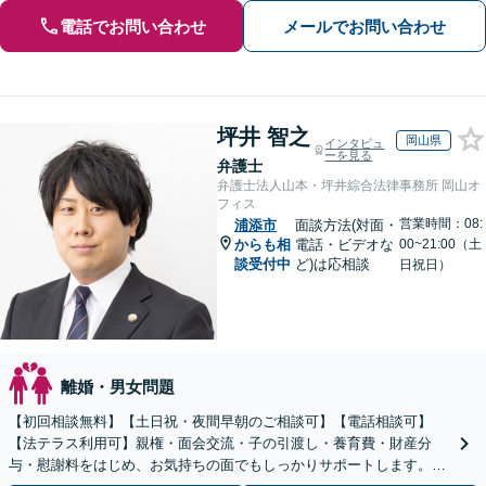
電話でお問い合わせ
メールでお問い合わせ
坪井 智之
岡山県
インタビュ
ーを見る
弁護士
弁護士法人山本・坪井綜合法律事務所 岡山オ
フィス
営業時間：08:
浦添市
面談方法(対面・
からも相
電話・ビデオな
00~21:00（土
談受付中
ど)は応相談
日祝日）
離婚・男女問題
【初回相談無料】【土日祝・夜間早朝のご相談可】【電話相談可】
【法テラス利用可】親権・面会交流・子の引渡し・養育費・財産分
与・慰謝料をはじめ、お気持ちの面でもしっかりサポートします。よ