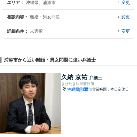
エリア
沖縄県、浦添市
変更
相談内容
離婚・男女問題
変更
詳細条件
未選択
変更
浦添市から近い離婚・男女問題に強い弁護士
久納 京祐
弁護士
きびたき法律事務所
沖縄県
那覇市
営業時間：本日定休日
|