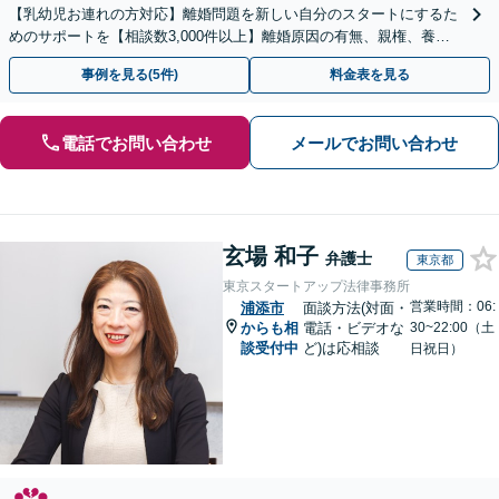
【乳幼児お連れの方対応】離婚問題を新しい自分のスタートにするた
めのサポートを【相談数3,000件以上】離婚原因の有無、親権、養育
費、財産分与、慰謝料請求【夜間・休日相談可】
事例を見る(5件)
料金表を見る
電話でお問い合わせ
メールでお問い合わせ
玄場 和子
弁護士
東京都
東京スタートアップ法律事務所
営業時間：06:
浦添市
面談方法(対面・
からも相
電話・ビデオな
30~22:00（土
談受付中
ど)は応相談
日祝日）