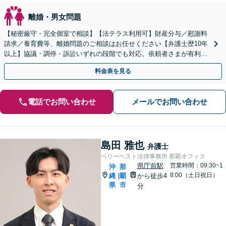
離婚・男女問題
【秘密厳守・完全個室で相談】【法テラス利用可】財産分与／慰謝料
請求／養育費等、離婚問題のご相談はお任せください【弁護士歴10年
以上】協議・調停・訴訟いずれの段階でも対応。依頼者さまが有利に
解決できるよう粘り強く交渉します／バス停「天久」2分
料金表を見る
電話でお問い合わせ
メールでお問い合わせ
島田 雅也
弁護士
ベリーベスト法律事務所 那覇オフィス
県庁前駅
営業時間：09:30~1
沖
那
8:00（土日祝日）
縄
覇
から徒歩4
|
県
市
分