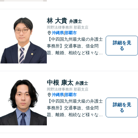
掛け、皆様の抱える問題がで
きるだけ早く解決できるよう
尽力します！皆様のご希望を
林 大貴
弁護士
丁寧にお聞きします。【牧志
岡野法律事務所 那覇支店
駅・安里駅から徒歩圏】
沖縄県
那覇市
|
【中四国九州最大級の弁護士
詳細を見
事務所】交通事故、借金問
る
題、離婚、相続など様々な問
題について、「何度でも無
料」の相談を行っています！
まずはお気軽にご相談くださ
い！
中根 康太
弁護士
岡野法律事務所 那覇支店
沖縄県
那覇市
|
【中四国九州最大級の弁護士
詳細を見
事務所】交通事故、借金問
る
題、離婚、相続など様々な問
題について、「何度でも無
料」の相談を行っています！
まずはお気軽にご相談くださ