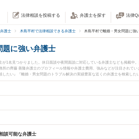
法律相談を投稿する
弁護士を探す
法律Q
弁護士
木島平村で法律相談できる弁護士
木島平村で離婚・男女問題に強
問題に強い弁護士
士が1名見つかりました。休日面談や夜間面談に対応している弁護士なども掲載中
務所の齊藤 善隆弁護士のプロフィール情報や弁護士費用、強みなどが注目されてい
談したい』『離婚・男女問題のトラブル解決の実績豊富な近くの弁護士を検索した
などでお困りの相談者さんにおすすめです。
相談可能な弁護士