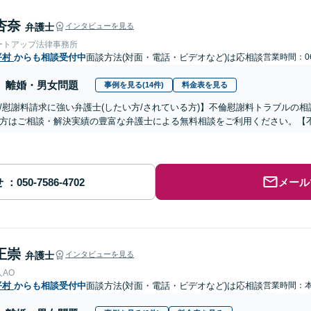
杏奈
弁護士
インタビューを見る
ートアップ法律事務所
平村
からも相談受付中
面談方法(対面・電話・ビデオなど)は応相談
営業時間：06
離婚・男女問題
事例を見る(14件)
料金表を見る
/慰謝料請求に強い弁護士(したい方/されている方)】不倫慰謝料トラブルの相
方はご相談・解決実績の豊富な弁護士による無料相談をご利用ください。【
せ
メール
正崇
弁護士
インタビューを見る
AO
平村
からも相談受付中
面談方法(対面・電話・ビデオなど)は応相談
営業時間：