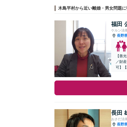
木島平村から近い離婚・男女問題に
福田 
ケルン法
長野
【善光
／財産
可】【
長田 
おさだ法
長野