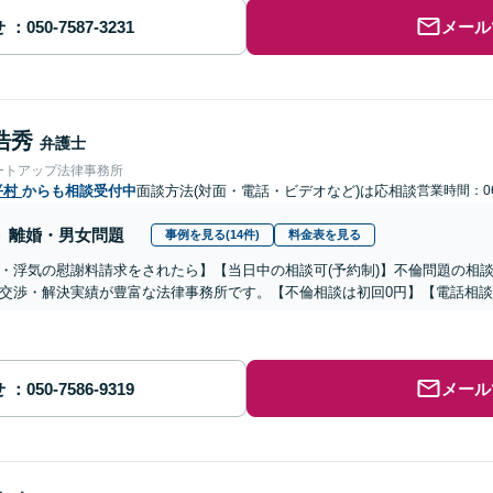
せ
メール
浩秀
弁護士
ートアップ法律事務所
平村
からも相談受付中
面談方法(対面・電話・ビデオなど)は応相談
営業時間：06
離婚・男女問題
事例を見る(14件)
料金表を見る
・浮気の慰謝料請求をされたら】【当日中の相談可(予約制)】不倫問題の相談
交渉・解決実績が豊富な法律事務所です。【不倫相談は初回0円】【電話相談
せ
メール