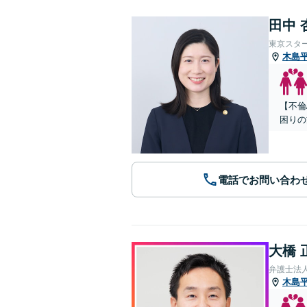
田中 
東京スタ
木島
【不倫
困りの
電話でお問い合わ
大橋 
弁護士法人
木島