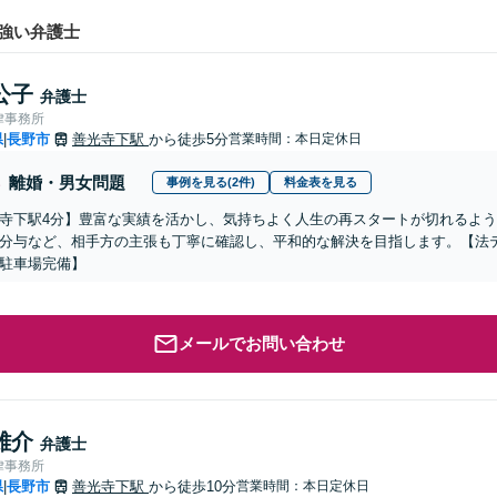
強い弁護士
公子
弁護士
律事務所
県
長野市
善光寺下駅
から徒歩5分
営業時間：本日定休日
|
離婚・男女問題
事例を見る(2件)
料金表を見る
寺下駅4分】豊富な実績を活かし、気持ちよく人生の再スタートが切れるよ
分与など、相手方の主張も丁寧に確認し、平和的な解決を目指します。【法
駐車場完備】
メールでお問い合わせ
雄介
弁護士
律事務所
県
長野市
善光寺下駅
から徒歩10分
営業時間：本日定休日
|