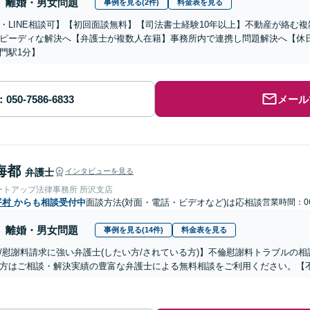
離婚・男女問題
事例を見る(2件)
料金表を見る
・LINE相談可】【初回面談無料】【司法書士経験10年以上】不動産が絡む
ピーディな解決へ【弁護士が複数人在籍】事務所内で連携し問題解決へ【休
門駅1分】
メール
海都
弁護士
インタビューを見る
ートアップ法律事務所 所沢支店
平村
からも相談受付中
面談方法(対面・電話・ビデオなど)は応相談
営業時間：06
離婚・男女問題
事例を見る(14件)
料金表を見る
/慰謝料請求に強い弁護士(したい方/されている方)】不倫慰謝料トラブルの相
方はご相談・解決実績の豊富な弁護士による無料相談をご利用ください。【