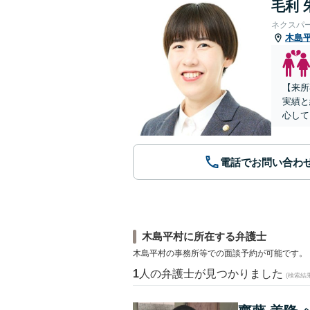
毛利 
ネクスパ
木島
【来所
実績と
心して
電話でお問い合わ
木島平村に所在する弁護士
木島平村の事務所等での面談予約が可能です。
1
人の弁護士が見つかりました
(検索結