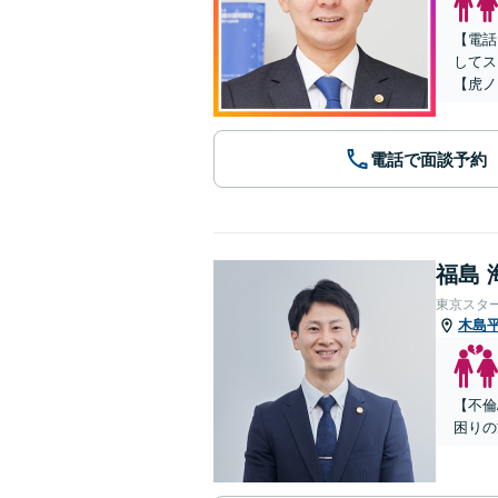
【電話
してス
【虎ノ
電話で面談予約
福島 
東京スタ
木島
【不倫
困りの