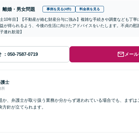
離婚・男女問題
事例を見る(4件)
料金表を見る
士10年目】【不動産が絡む財産分与に強み】複雑な手続きや調査なども丁寧
益が得られるよう、今後の生活に向けたアドバイスをいたします。不貞の慰
子連れ歓迎】
せ
メール
弁護士
務所
題か、弁護士が取り扱う業務か分からず迷われている場合でも、まずは
決方針が立てられます。