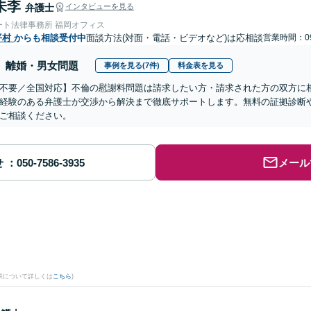
朱李
弁護士
インタビューを見る
ート法律事務所 福岡オフィス
平村
からも相談受付中
面談方法(対面・電話・ビデオなど)は応相談
営業時間：09
離婚・男女問題
事例を見る(7件)
料金表を見る
不要／全国対応】不倫の慰謝料問題は請求したい方・請求された方の双方に
経験のある弁護士が交渉から解決まで徹底サポートします。無料の証拠診断
ご相談ください。
せ
メール
果について詳しくは
こちら
)