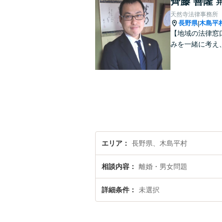
齊藤 善隆
天然寺法律事務所
長野県
木島平
|
【地域の法律窓
みを一緒に考え
エリア
長野県、木島平村
相談内容
離婚・男女問題
詳細条件
未選択