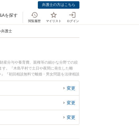
弁護士の方はこちら
&Aを探す
閲覧履歴
マイリスト
ログイン
い弁護士
。財産分与や養育費、親権等の細かな分野での絞
ます。『木島平村で土日や夜間に発生した離
い』『初回相談無料で離婚・男女問題を法律相談
変更
変更
変更