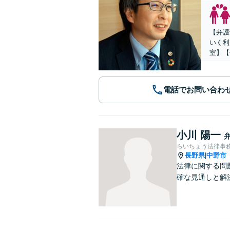
【弁護
いく利
室】【
電話でお問い合わ
小川 陽一
らいちょう法律事
長野県
中野市
|
法律に関する問
確な見通しと解