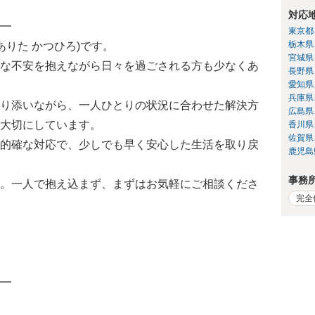
対応
━
東京都
栃木県
ありた かつひろ)です。
宮城県
な不安を抱えながら日々を過ごされる方も少なくあ
長野県
愛知県
兵庫県
り添いながら、一人ひとりの状況に合わせた解決方
広島県
大切にしています。
香川県
佐賀県
的確な対応で、少しでも早く安心した生活を取り戻
鹿児島
事務
。一人で抱え込まず、まずはお気軽にご相談くださ
完全
━