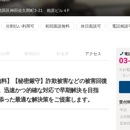
代田区神田佐久間町3‐21 相原ビル４F
分割払い利用可
初回面談無料
休日面談可
電話相談
力分野
事例紹介
料金表
アクセス
電
03
※お電
えい
無料】【秘密厳守】詐欺被害などの被害回復
。迅速かつ的確な対応で早期解決を目指
添った最適な解決策をご提案します。
受付
平日
土日
定休