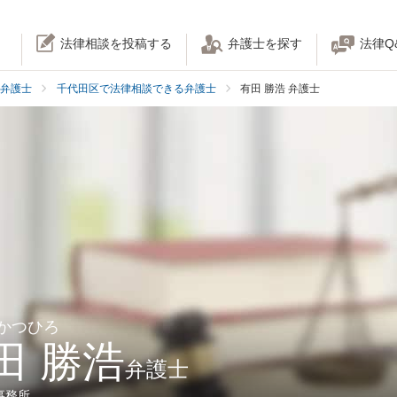
法律相談を投稿する
弁護士を探す
法律Q
弁護士
千代田区で法律相談できる弁護士
有田 勝浩 弁護士
 かつひろ
田 勝浩
弁護士
事務所